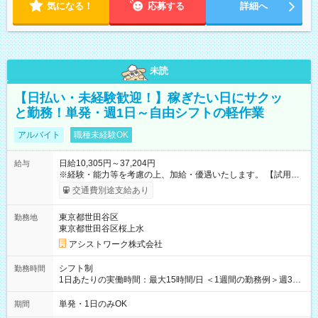
気になる！
応募する
詳細へ
未読
【日払い・未経験歓迎！】稼ぎたい日にサクッ
と勤務！単発・週1日～自由シフトの軽作業
アルバイト
職種未経験OK
日給10,305円～37,204円
給与
※経験・能力等を考慮の上、加給・優遇いたします。 【試用期
間】試用期間なし
交通費別途支給あり
東京都世田谷区
勤務地
東京都世田谷区桜上水
アシストワーク株式会社
シフト制
勤務時間
1日あたりの実働時間：最大15時間/日 ＜1週間の勤務例＞週3回
勤務 勤務：月・水・金 休み：火・木・土・日 好きな時にお仕事
可能です！ ※1日あたりの最大実働時間は日勤、夜勤共に勤務し
単発・1日のみOK
期間
た時間になります。