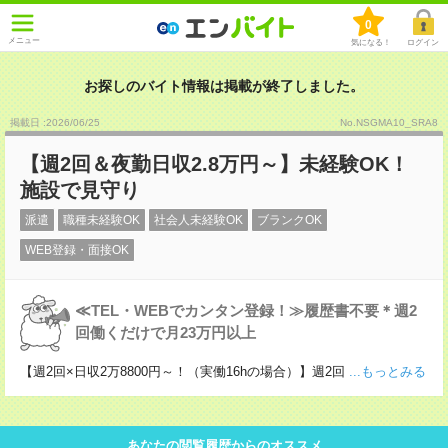
0
メニュー
気になる！
ログイン
お探しのバイト情報は掲載が終了しました。
掲載日 :2026
/
06
/
25
No.NSGMA10_SRA8
【週2回＆夜勤日収2.8万円～】未経験OK！
施設で見守り
派遣
職種未経験OK
社会人未経験OK
ブランクOK
WEB登録・面接OK
≪TEL・WEBでカンタン登録！≫履歴書不要＊週2
回働くだけで月23万円以上
【週2回×日収2万8800円～！（実働16hの場合）】週2回
...もっとみる
あなたの閲覧履歴からのオススメ