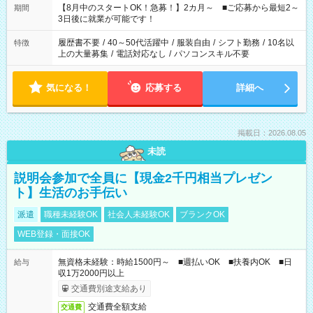
「できれば残業はしたくない」 など、ご希望を教えてください
【8月中のスタートOK！急募！】2カ月～ ■ご応募から最短2～
期間
ね。 ※Wワーク希望の方へ 今ご覧のお仕事で希望する勤務時間
3日後に就業が可能です！
と、もう1つのお仕事の勤務時間。 合計で週40時間を超える場
合は応募できません。
履歴書不要
/
40～50代活躍中
/
服装自由
/
シフト勤務
/
10名以
特徴
上の大量募集
/
電話対応なし
/
パソコンスキル不要
気になる！
応募する
詳細へ
掲載日：2026.08.05
未読
説明会参加で全員に【現金2千円相当プレゼン
ト】生活のお手伝い
派遣
職種未経験OK
社会人未経験OK
ブランクOK
WEB登録・面接OK
無資格未経験：時給1500円～ ■週払いOK ■扶養内OK ■日
給与
収1万2000円以上
交通費別途支給あり
交通費全額支給
交通費