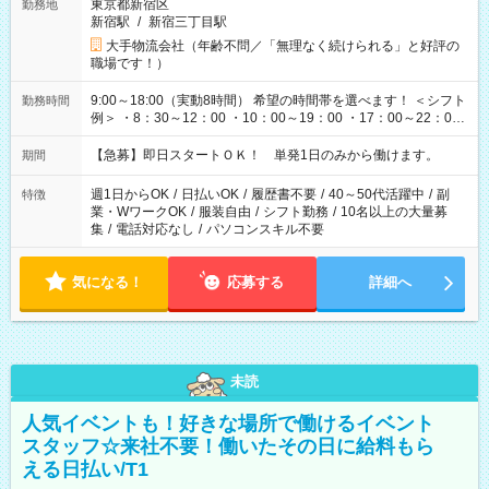
東京都新宿区
勤務地
新宿駅
/
新宿三丁目駅
大手物流会社（年齢不問／「無理なく続けられる」と好評の
職場です！）
9:00～18:00（実動8時間） 希望の時間帯を選べます！ ＜シフト
勤務時間
例＞ ・8：30～12：00 ・10：00～19：00 ・17：00～22：00
・13：00～22：00 ・22：00～翌6：00 など
【急募】即日スタートＯＫ！ 単発1日のみから働けます。
期間
週1日からOK
/
日払いOK
/
履歴書不要
/
40～50代活躍中
/
副
特徴
業・WワークOK
/
服装自由
/
シフト勤務
/
10名以上の大量募
集
/
電話対応なし
/
パソコンスキル不要
気になる！
応募する
詳細へ
未読
人気イベントも！好きな場所で働けるイベント
スタッフ☆来社不要！働いたその日に給料もら
える日払い/T1