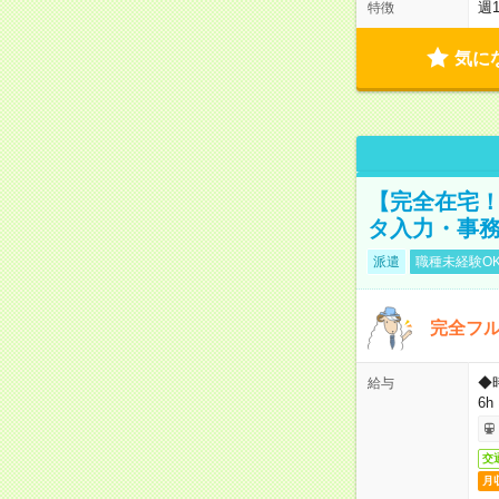
週
特徴
気に
【完全在宅！
タ入力・事
派遣
職種未経験O
完全フ
◆
給与
6h
交
月