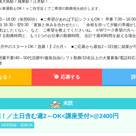
橋大島駅
/
城東駅
/
江木駅
/
…
≪車通勤もOK！≫ご自宅近くでご希望の勤務地を紹介します。
00～18:00（休憩60分） ■ご希望があれば下記シフトもOK！ 早番 7:00～16:00 遅
勤 16:30～翌9:30 「家族と休みを合わせたい」 「余裕を持って夕飯の準備
業はしたくない」 など、ご希望を教えてくださいね。 ※Wワーク希望の方へ
する勤務時間と、もう1つのお仕事の勤務時間。 合計で週40時間を超える場
8月中のスタートOK！急募！】2カ月～ ■ご応募から最短2～3日後に就業が
歴書不要
/
40～50代活躍中
/
服装自由
/
シフト勤務
/
10名以上の大量募集
/
電話対応
要
なる！
応募する
詳
未読
！／土日含む週2～OK<講座受付>@2400円
WEB登録・面接OK