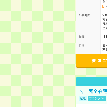
前
9:
勤務時間
夜
残
望
【
期間
履
特徴
不
気に
＼！完全在宅
派遣
ブランクOK