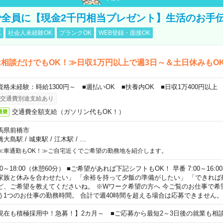
全員に【現金2千円相当プレゼント】生活のお手
K
社会人未経験OK
ブランクOK
WEB登録・面接OK
相談だけでもOK！≫日収1万円以上で週3日～＆土日休みもO
資格未経験：時給1300円～ ■週払いOK ■扶養内OK ■日収1万400円以上
交通費別途支給あり
交通費全額支給（ガソリン代もOK！）
通費
馬県前橋市
橋大島駅
/
城東駅
/
江木駅
/
…
≪車通勤もOK！≫ご自宅近くでご希望の勤務地を紹介します。
00～18:00（休憩60分） ■ご希望があれば下記シフトもOK！ 早番 7:00～16:00 遅
家族と休みを合わせたい」 「余裕を持って夕飯の準備がしたい」 「できれば
ど、ご希望を教えてくださいね。 ※Wワーク希望の方へ 今ご覧のお仕事で希
う1つのお仕事の勤務時間。 合計で週40時間を超える場合は応募できません。
現在も積極採用中！急募！】2カ月～ ■ご応募から最短2～3日後の就業も相