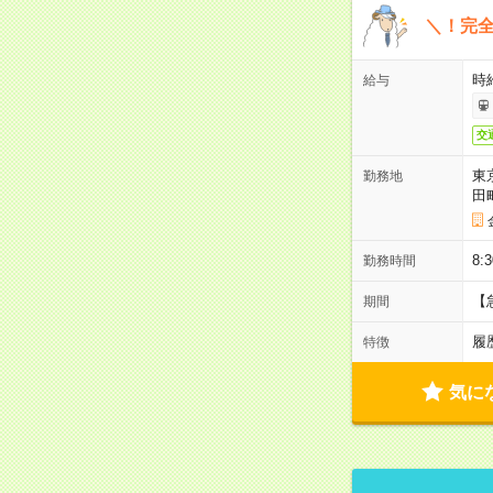
＼！完全
時
給与
交
東
勤務地
田
8:
勤務時間
【
期間
履
特徴
気に