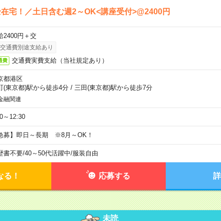
在宅！／土日含む週2～OK<講座受付>@2400円
給2400円＋交
交通費別途支給あり
交通費実費支給（当社規定あり）
通費
京都港区
町(東京都)駅から徒歩4分
/
三田(東京都)駅から徒歩7分
金融関連
30～12:30
急募】即日～長期 ※8月～OK！
歴書不要
/
40～50代活躍中
/
服装自由
なる！
応募する
詳
未読