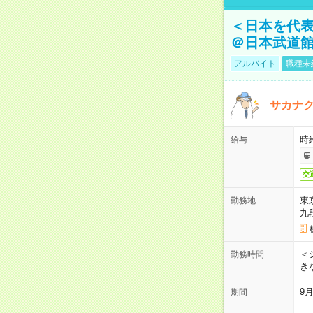
＜日本を代
＠日本武道
アルバイト
職種未
サカナク
時
給与
交
東
勤務地
九
＜シ
勤務時間
き
9
期間