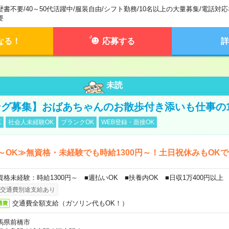
歴書不要
/
40～50代活躍中
/
服装自由
/
シフト勤務
/
10名以上の大量募集
/
電話対応
要
なる！
応募する
詳
未読
グ募集】おばあちゃんのお散歩付き添いも仕事の
K
社会人未経験OK
ブランクOK
WEB登録・面接OK
～OK≫無資格・未経験でも時給1300円～！土日祝休みもOK
資格未経験：時給1300円～ ■週払いOK ■扶養内OK ■日収1万400円以上
交通費別途支給あり
交通費全額支給（ガソリン代もOK！）
通費
馬県前橋市