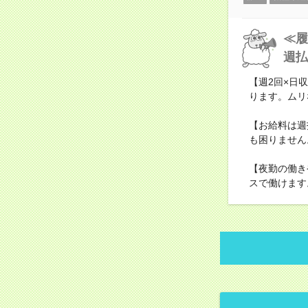
≪履
週払
【週2回×日収
ります。ムリ
【お給料は週
も困りません
【夜勤の働き
スで働けます