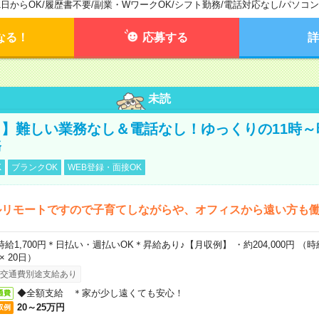
1日からOK
/
履歴書不要
/
副業・WワークOK
/
シフト勤務
/
電話対応なし
/
パソコン
なる！
応募する
詳
未読
】難しい業務なし＆電話なし！ゆっくりの11時～
務
K
ブランクOK
WEB登録・面接OK
ルリモートですので子育てしながらや、オフィスから遠い方も
時給1,700円＊日払い・週払いOK＊昇給あり♪【月収例】 ・約204,000円 （時給1
 × 20日）
交通費別途支給あり
◆全額支給 ＊家が少し遠くても安心！
通費
20～25万円
収例