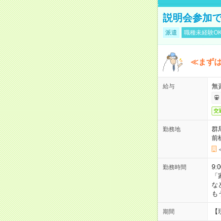
説明会参加で
派遣
職種未経験O
≪まずは
無
給与
交
群
勤務地
前
9:
勤務時間
「
な
も
【
期間