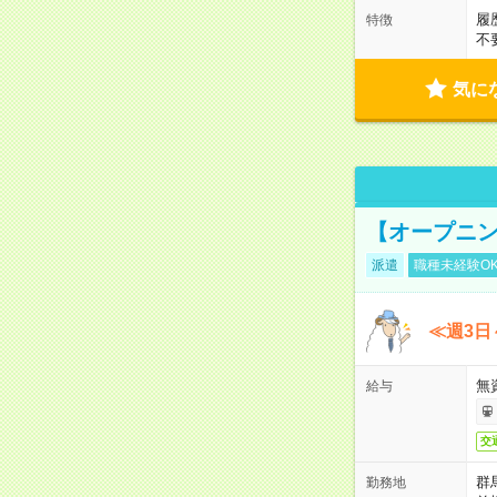
履
特徴
不
気に
【オープニン
派遣
職種未経験O
≪週3日
無
給与
交
群
勤務地