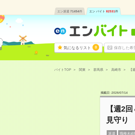
エン派遣
71454
件
エン バイト
82531
件
0
気になるリスト
保存した希
バイトTOP
関東
群馬県
高崎市
【週
掲載日 :
2026
/
07
/
14
【週2回
見守り
派遣
職種未経