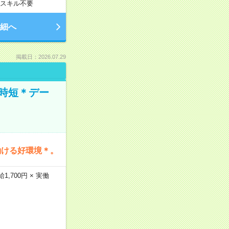
スキル不要
細へ
掲載日：2026.07.29
時短＊デー
働ける好環境＊。
,700円 × 実働