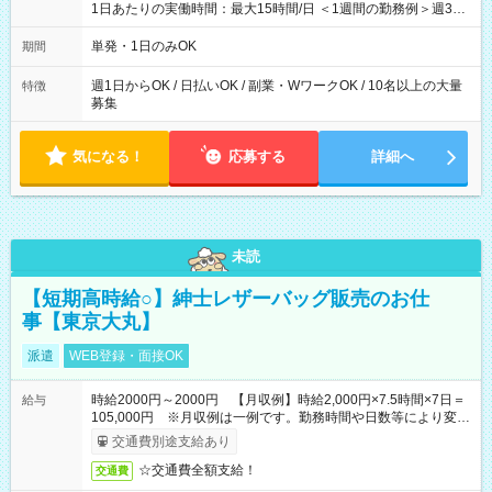
1日あたりの実働時間：最大15時間/日 ＜1週間の勤務例＞週3回
勤務 勤務：月・水・金 休み：火・木・土・日 好きな時にお仕事
可能です！ ※1日あたりの最大実働時間は日勤、夜勤共に勤務し
単発・1日のみOK
期間
た場合になります。
週1日からOK / 日払いOK / 副業・WワークOK / 10名以上の大量
特徴
募集
気になる！
応募する
詳細へ
未読
【短期高時給○】紳士レザーバッグ販売のお仕
事【東京大丸】
派遣
WEB登録・面接OK
時給2000円～2000円 【月収例】時給2,000円×7.5時間×7日＝
給与
105,000円 ※月収例は一例です。勤務時間や日数等により変動
いたします。
交通費別途支給あり
☆交通費全額支給！
交通費