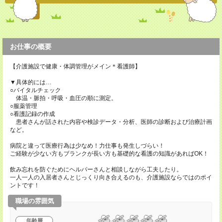
お仕事の概要
【介護施設で健康・体調管理がメイン＊看護師】
▼具体的には…
○バイタルチェック
体温・脈拍・呼吸・血圧の順に測定。
○服薬管理
○看護記録の作成
患者さんが話された内容や検診データ・分析、医師の診断および治療計画
など。
病院と違って医療行為は少なめ！力仕事も発生しづらい！
ご経験が少ない方もブランクが長い方も基礎的な看護の知識があればOK！
飲み忘れを防ぐためにヘルパーさんと相談しながら工夫したり。
一人一人の入居者さんとじっくり向き合えるのも、介護施設ならではのポイ
ントです！
職場の雰囲気
年齢層