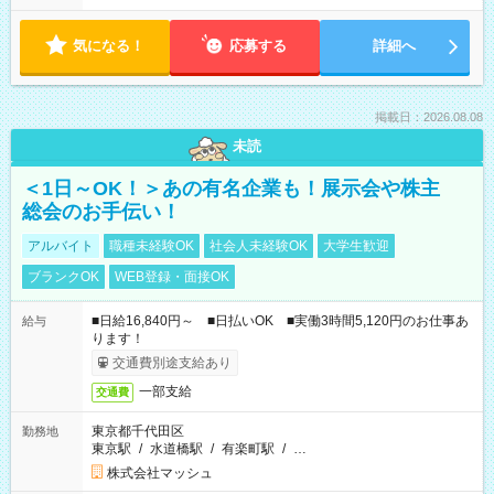
気になる！
応募する
詳細へ
掲載日：2026.08.08
未読
＜1日～OK！＞あの有名企業も！展示会や株主
総会のお手伝い！
アルバイト
職種未経験OK
社会人未経験OK
大学生歓迎
ブランクOK
WEB登録・面接OK
■日給16,840円～ ■日払いOK ■実働3時間5,120円のお仕事あ
給与
ります！
交通費別途支給あり
一部支給
交通費
東京都千代田区
勤務地
東京駅
/
水道橋駅
/
有楽町駅
/
…
株式会社マッシュ