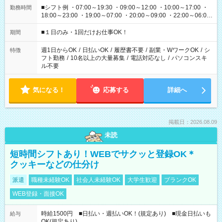
■シフト例 ・07:00～19:30 ・09:00～12:00 ・10:00～17:00 ・
勤務時間
18:00～23:00 ・19:00～07:00 ・20:00～09:00 ・22:00～06:00
etc ★最短で3時間で5,120円のお仕事から 15時間で2万円近く稼
げるお仕事も！ ご希望のお時間に合わせてご紹介！ ※シフトは
■１日のみ・1回だけお仕事OK！
期間
現場によって異なります。 ※勿論、休憩時間はあるのでご安心
ください！
週1日からOK
/
日払いOK
/
履歴書不要
/
副業・WワークOK
/
シ
特徴
フト勤務
/
10名以上の大量募集
/
電話対応なし
/
パソコンスキ
ル不要
気になる！
応募する
詳細へ
掲載日：2026.08.09
未読
短時間シフトあり！WEBでサクッと登録OK＊
クッキーなどの仕分け
派遣
職種未経験OK
社会人未経験OK
大学生歓迎
ブランクOK
WEB登録・面接OK
時給1500円 ■日払い・週払いOK！(規定あり) ■現金日払いも
給与
OK(規定あり)