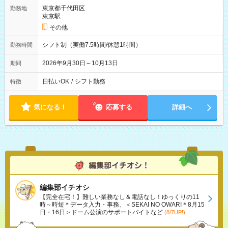
東京都千代田区
勤務地
東京駅
その他
シフト制（実働7.5時間/休憩1時間）
勤務時間
2026年9月30日～10月13日
期間
日払いOK
/
シフト勤務
特徴
気になる！
応募する
詳細へ
編集部イチオシ
【完全在宅！】難しい業務なし＆電話なし！ゆっくりの11
時～時短＊データ入力・事務、＜SEKAI NO OWARI＊8月15
日・16日＞ドーム公演のサポートバイトなど
(8/7UP!)