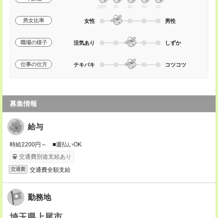
20代
30
40
50
60
男女比率
女性
男性
職場の様子
活気あり
しずか
仕事の仕方
テキパキ
コツコツ
募集情報
給与
時給2200円～ ■週払いOK
交通費別途支給あり
交通費全額支給
交通費
勤務地
埼玉県上尾市