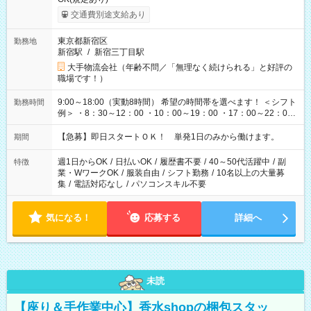
交通費別途支給あり
東京都新宿区
勤務地
新宿駅
/
新宿三丁目駅
大手物流会社（年齢不問／「無理なく続けられる」と好評の
職場です！）
9:00～18:00（実動8時間） 希望の時間帯を選べます！ ＜シフト
勤務時間
例＞ ・8：30～12：00 ・10：00～19：00 ・17：00～22：00
・13：00～22：00 ・22：00～翌6：00 など
【急募】即日スタートＯＫ！ 単発1日のみから働けます。
期間
週1日からOK
/
日払いOK
/
履歴書不要
/
40～50代活躍中
/
副
特徴
業・WワークOK
/
服装自由
/
シフト勤務
/
10名以上の大量募
集
/
電話対応なし
/
パソコンスキル不要
気になる！
応募する
詳細へ
未読
【座り＆手作業中心】香水shopの梱包スタッ