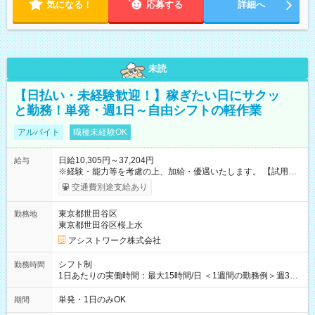
気になる！
応募する
詳細へ
未読
【日払い・未経験歓迎！】稼ぎたい日にサクッ
と勤務！単発・週1日～自由シフトの軽作業
アルバイト
職種未経験OK
日給10,305円～37,204円
給与
※経験・能力等を考慮の上、加給・優遇いたします。 【試用期
間】試用期間なし
交通費別途支給あり
東京都世田谷区
勤務地
東京都世田谷区桜上水
アシストワーク株式会社
シフト制
勤務時間
1日あたりの実働時間：最大15時間/日 ＜1週間の勤務例＞週3回
勤務 勤務：月・水・金 休み：火・木・土・日 好きな時にお仕事
可能です！ ※1日あたりの最大実働時間は日勤、夜勤共に勤務し
単発・1日のみOK
期間
た時間になります。