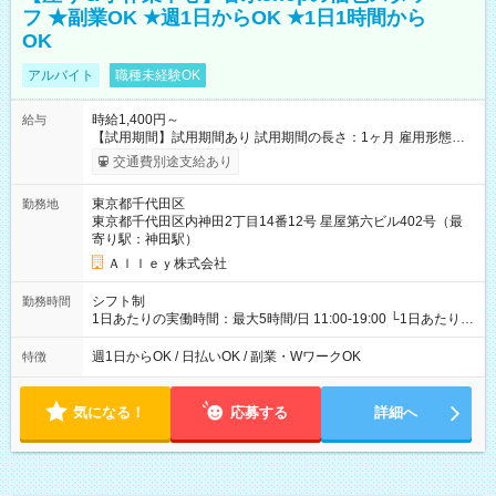
フ ★副業OK ★週1日からOK ★1日1時間から
OK
アルバイト
職種未経験OK
時給1,400円～
給与
【試用期間】試用期間あり 試用期間の長さ：1ヶ月 雇用形態、
給与は本採用時と同じです。
交通費別途支給あり
東京都千代田区
勤務地
東京都千代田区内神田2丁目14番12号 星屋第六ビル402号（最
寄り駅：神田駅）
Ａｌｌｅｙ株式会社
シフト制
勤務時間
1日あたりの実働時間：最大5時間/日 11:00-19:00 └1日あたりの
実働時間：1-5時間 └上記の時間帯内であれば、いつでも勤務可
能！ └平日・土曜日の中で、お好きな曜日でご勤務いただけま
週1日からOK / 日払いOK / 副業・WワークOK
特徴
す！ 【シフト例】 ・11:00～14:00 ・16:30～19:00 ・13:00～
18:00 などのように、自由な働き方が可能なお仕事です！
気になる！
応募する
詳細へ