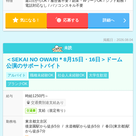
週1日からOK
/
履歴書不要
/
副業・WワークOK
/
シフト勤務
/
特徴
電話対応なし
/
パソコンスキル不要
気になる！
応募する
詳細へ
掲載日：2026.08.04
未読
＜SEKAI NO OWARI＊8月15日・16日＞ドーム
公演のサポートバイト
アルバイト
職種未経験OK
社会人未経験OK
大学生歓迎
ブランクOK
時給1250円～
給与
交通費別途支給あり
支給（規定有り）
交通費
東京都文京区
勤務地
後楽園駅から徒歩5分
/
水道橋駅から徒歩5分
/
春日(東京都)駅
から徒歩7分