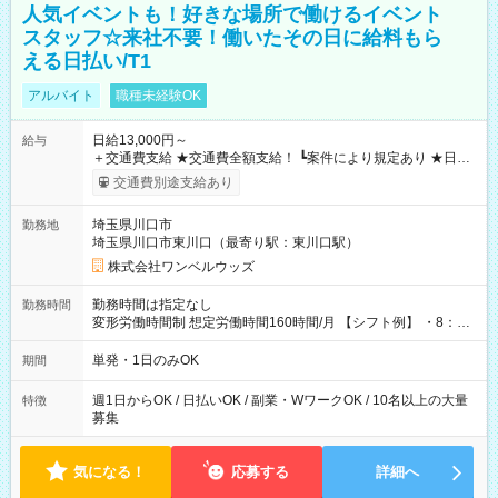
人気イベントも！好きな場所で働けるイベント
スタッフ☆来社不要！働いたその日に給料もら
える日払い/T1
アルバイト
職種未経験OK
日給13,000円～
給与
＋交通費支給 ★交通費全額支給！ ┗案件により規定あり ★日払
いOK！（規定あり） ┗働いたその日に現金GET♪ お仕事後はコ
交通費別途支給あり
ンビニATMから 日払い分を引き落とせます！ 【試用期間】試
用期間なし
埼玉県川口市
勤務地
埼玉県川口市東川口（最寄り駅：東川口駅）
株式会社ワンベルウッズ
勤務時間は指定なし
勤務時間
変形労働時間制 想定労働時間160時間/月 【シフト例】 ・8：00
～21：00
単発・1日のみOK
期間
週1日からOK / 日払いOK / 副業・WワークOK / 10名以上の大量
特徴
募集
気になる！
応募する
詳細へ