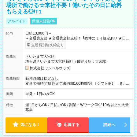
場所で働ける☆来社不要！働いたその日に給料
もらえる◎/T1
アルバイト
職種未経験OK
日給13,000円～
給与
＋交通費支給 ★交通費全額支給！ ┗案件により規定あり ★日払
いOK！（規定あり） ┗働いたその日に現金GET♪ お仕事後はコ
交通費別途支給あり
ンビニATMから 日払い分を引き落とせます！ 【試用期間】試
用期間なし
さいたま市大宮区
勤務地
埼玉県さいたま市大宮区錦町（最寄り駅：大宮駅）
株式会社ワンベルウッズ
勤務時間は指定なし
勤務時間
変形労働時間制 想定労働時間160時間/月 【シフト例】 ・8：00
～21：00
単発・1日のみOK
期間
週1日からOK / 日払いOK / 副業・WワークOK / 10名以上の大量
特徴
募集
気になる！
応募する
詳細へ