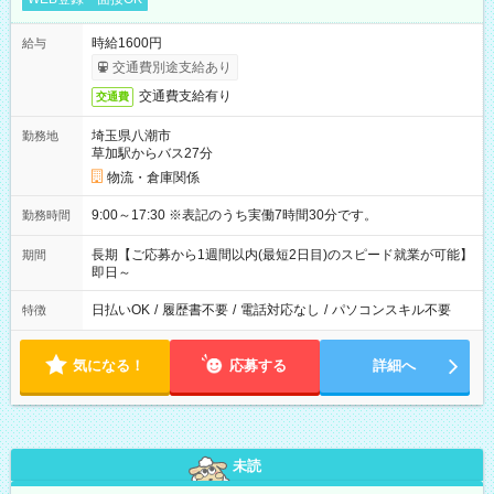
時給1600円
給与
交通費別途支給あり
交通費支給有り
交通費
埼玉県八潮市
勤務地
草加駅からバス27分
物流・倉庫関係
9:00～17:30 ※表記のうち実働7時間30分です。
勤務時間
長期【ご応募から1週間以内(最短2日目)のスピード就業が可能】
期間
即日～
日払いOK
/
履歴書不要
/
電話対応なし
/
パソコンスキル不要
特徴
気になる！
応募する
詳細へ
未読