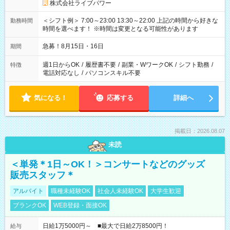
株式会社ライブパワー
＜シフト例＞ 7:00～23:00 13:30～22:00 上記の時間から好きな
勤務時間
時間を選べます！ ※時間は変更となる可能性があります
急募！8月15日・16日
期間
週1日からOK
/
履歴書不要
/
副業・WワークOK
/
シフト勤務
/
特徴
電話対応なし
/
パソコンスキル不要
気になる！
応募する
詳細へ
掲載日：2026.08.07
未読
＜単発＊1日～OK！＞コンサートなどのグッズ
販売スタッフ＊
アルバイト
職種未経験OK
社会人未経験OK
大学生歓迎
ブランクOK
WEB登録・面接OK
日給1万5000円～ ■最大で日給2万8500円！
給与