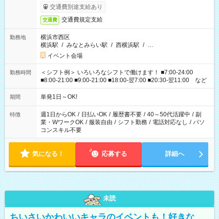
交通費別途支給あり
交通費規定支給
交通費
横浜市西区
勤務地
横浜駅
/
みなとみらい駅
/
西横浜駅
/
…
イベント会場
＜シフト例＞ いろいろなシフトで働けます！ ■7:00-24:00
勤務時間
■8:00-21:00 ■9:00-21:00 ■18:00-翌7:00 ■20:30-翌11:00 など
単発1日～OK!
期間
週1日からOK
/
日払いOK
/
履歴書不要
/
40～50代活躍中
/
副
特徴
業・WワークOK
/
服装自由
/
シフト勤務
/
電話対応なし
/
パソ
コンスキル不要
気になる！
応募する
詳細へ
未読
ちいさいかわいいキャラのイベントも！好きな