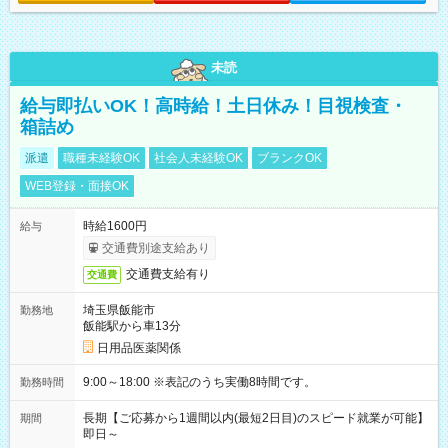
未読
給与即払いOK！高時給！土日休み！目視検査・
箱詰め
派遣
職種未経験OK
社会人未経験OK
ブランクOK
WEB登録・面接OK
時給1600円
給与
交通費別途支給あり
交通費支給有り
交通費
埼玉県飯能市
勤務地
飯能駅から車13分
日用品医薬関係
9:00～18:00 ※表記のうち実働8時間です。
勤務時間
長期【ご応募から1週間以内(最短2日目)のスピード就業が可能】
期間
即日～