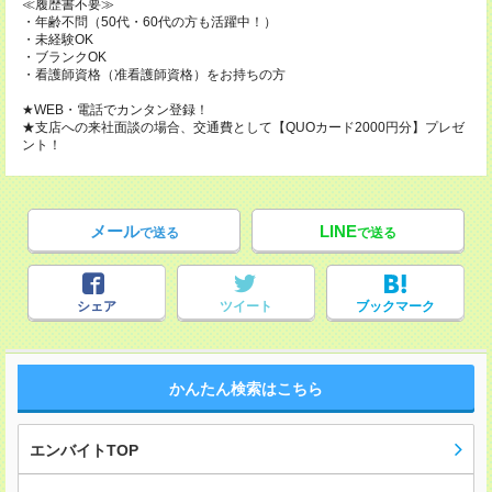
≪履歴書不要≫
・年齢不問（50代・60代の方も活躍中！）
・未経験OK
・ブランクOK
・看護師資格（准看護師資格）をお持ちの方
★WEB・電話でカンタン登録！
★支店への来社面談の場合、交通費として【QUOカード2000円分】プレゼ
ント！
メール
LINE
で送る
で送る
シェア
ツイート
ブックマーク
かんたん検索はこちら
エンバイトTOP