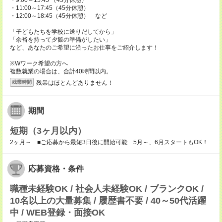
・9:00～15:45 （45分休憩）
・11:00～17:45（45分休憩）
・12:00～18:45（45分休憩） など
「子どもたちを学校に送りだしてから」
「余裕を持って夕飯の準備がしたい」
など、あなたのご希望に沿ったお仕事をご紹介します！
※Wワーク希望の方へ
複数就業の場合は、合計40時間以内。
残業はほとんどありません！
残業時間
期間
短期（3ヶ月以内）
2ヶ月～ ■ご応募から最短3日後に開始可能 5月～、6月スタートもOK！
応募資格・条件
職種未経験OK / 社会人未経験OK / ブランクOK /
10名以上の大量募集 / 履歴書不要 / 40～50代活躍
中 / WEB登録・面接OK