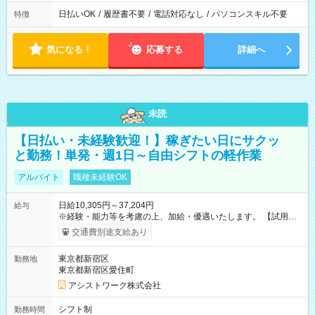
日払いOK
/
履歴書不要
/
電話対応なし
/
パソコンスキル不要
特徴
気になる！
応募する
詳細へ
未読
【日払い・未経験歓迎！】稼ぎたい日にサクッ
と勤務！単発・週1日～自由シフトの軽作業
アルバイト
職種未経験OK
日給10,305円～37,204円
給与
※経験・能力等を考慮の上、加給・優遇いたします。 【試用期
間】試用期間なし
交通費別途支給あり
東京都新宿区
勤務地
東京都新宿区愛住町
アシストワーク株式会社
シフト制
勤務時間