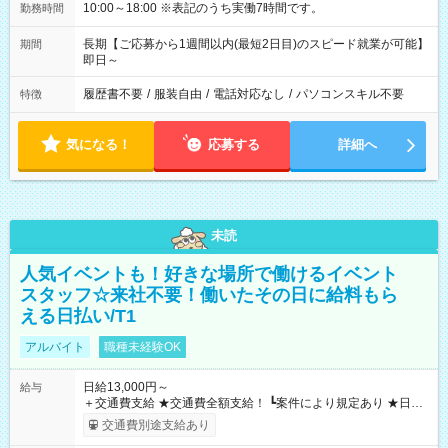
10:00～18:00 ※表記のうち実働7時間です。
勤務時間
長期【ご応募から1週間以内(最短2日目)のスピード就業が可能】
期間
即日～
履歴書不要
/
服装自由
/
電話対応なし
/
パソコンスキル不要
特徴
気になる！
応募する
詳細へ
未読
人気イベントも！好きな場所で働けるイベント
スタッフ☆来社不要！働いたその日に給料もら
える日払い/T1
アルバイト
職種未経験OK
日給13,000円～
給与
＋交通費支給 ★交通費全額支給！ ┗案件により規定あり ★日払
いOK！（規定あり） ┗働いたその日に現金GET♪ お仕事後はコ
交通費別途支給あり
ンビニATMから 日払い分を引き落とせます！ 【試用期間】試