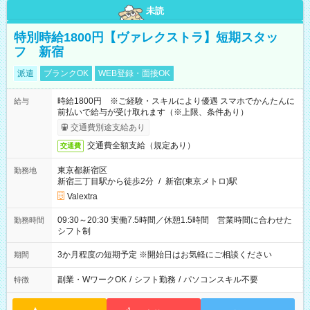
未読
特別時給1800円【ヴァレクストラ】短期スタッ
フ 新宿
派遣
ブランクOK
WEB登録・面接OK
時給1800円 ※ご経験・スキルにより優遇 スマホでかんたんに
給与
前払いで給与が受け取れます（※上限、条件あり）
交通費別途支給あり
交通費全額支給（規定あり）
交通費
東京都新宿区
勤務地
新宿三丁目駅から徒歩2分
/
新宿(東京メトロ)駅
Valextra
09:30～20:30 実働7.5時間／休憩1.5時間 営業時間に合わせた
勤務時間
シフト制
3か月程度の短期予定 ※開始日はお気軽にご相談ください
期間
副業・WワークOK
/
シフト勤務
/
パソコンスキル不要
特徴