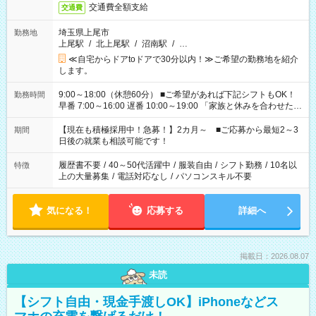
交通費全額支給
交通費
埼玉県上尾市
勤務地
上尾駅
/
北上尾駅
/
沼南駅
/
…
≪自宅からドアtoドアで30分以内！≫ご希望の勤務地を紹介
します。
9:00～18:00（休憩60分） ■ご希望があれば下記シフトもOK！
勤務時間
早番 7:00～16:00 遅番 10:00～19:00 「家族と休みを合わせた
い」 「余裕を持って夕飯の準備がしたい」 「できれば残業はし
たくない」 など、ご希望を教えてくださいね。 ※Wワーク希望
【現在も積極採用中！急募！】2カ月～ ■ご応募から最短2～3
期間
の方へ 今ご覧のお仕事で希望する勤務時間と、もう1つのお仕事
日後の就業も相談可能です！
の勤務時間。 合計で週40時間を超える場合は応募できません。
履歴書不要
/
40～50代活躍中
/
服装自由
/
シフト勤務
/
10名以
特徴
上の大量募集
/
電話対応なし
/
パソコンスキル不要
気になる！
応募する
詳細へ
掲載日：2026.08.07
未読
【シフト自由・現金手渡しOK】iPhoneなどス