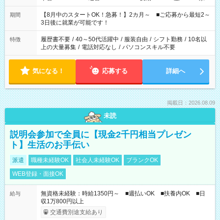
と休みを合わせたい」 「余裕を持って夕飯の準備がしたい」
「できれば残業はしたくない」 など、ご希望を教えてください
【8月中のスタートOK！急募！】2カ月～ ■ご応募から最短2～
期間
ね。 ※Wワーク希望の方へ 今ご覧のお仕事で希望する勤務時間
3日後に就業が可能です！
と、もう1つのお仕事の勤務時間。 合計で週40時間を超える場
合は応募できません。
履歴書不要
/
40～50代活躍中
/
服装自由
/
シフト勤務
/
10名以
特徴
上の大量募集
/
電話対応なし
/
パソコンスキル不要
気になる！
応募する
詳細へ
掲載日：2026.08.09
未読
説明会参加で全員に【現金2千円相当プレゼン
ト】生活のお手伝い
派遣
職種未経験OK
社会人未経験OK
ブランクOK
WEB登録・面接OK
無資格未経験：時給1350円～ ■週払いOK ■扶養内OK ■日
給与
収1万800円以上
交通費別途支給あり