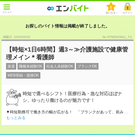
0
メニュー
気になる！
ログイン
お探しのバイト情報は掲載が終了しました。
掲載日 :2026
/
05
/
05
No.NTMDNOM11_T-2
【時短×1日6時間】週3～≫介護施設で健康管
理メイン＊看護師
派遣
職種未経験OK
社会人未経験OK
ブランクOK
WEB登録・面接OK
時短で選べるシフト！医療行為・急な対応ほぼナ
シ、ゆったり働けるのが魅力です！
▼時短勤務可で働き方の幅が広がる！ 「ブランクがあって、前み
...
もっとみる