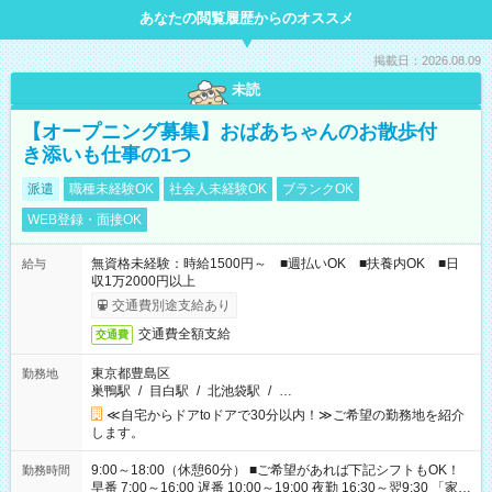
あなたの閲覧履歴からのオススメ
掲載日：2026.08.09
未読
【オープニング募集】おばあちゃんのお散歩付
き添いも仕事の1つ
派遣
職種未経験OK
社会人未経験OK
ブランクOK
WEB登録・面接OK
無資格未経験：時給1500円～ ■週払いOK ■扶養内OK ■日
給与
収1万2000円以上
交通費別途支給あり
交通費全額支給
交通費
東京都豊島区
勤務地
巣鴨駅
/
目白駅
/
北池袋駅
/
…
≪自宅からドアtoドアで30分以内！≫ご希望の勤務地を紹介
します。
9:00～18:00（休憩60分） ■ご希望があれば下記シフトもOK！
勤務時間
早番 7:00～16:00 遅番 10:00～19:00 夜勤 16:30～翌9:30 「家族