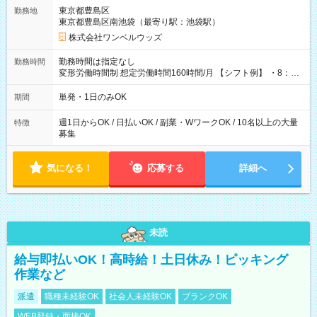
用期間なし
東京都豊島区
勤務地
東京都豊島区南池袋（最寄り駅：池袋駅）
株式会社ワンベルウッズ
勤務時間は指定なし
勤務時間
変形労働時間制 想定労働時間160時間/月 【シフト例】 ・8：00
～21：00
単発・1日のみOK
期間
週1日からOK / 日払いOK / 副業・WワークOK / 10名以上の大量
特徴
募集
気になる！
応募する
詳細へ
未読
給与即払いOK！高時給！土日休み！ピッキング
作業など
派遣
職種未経験OK
社会人未経験OK
ブランクOK
WEB登録・面接OK