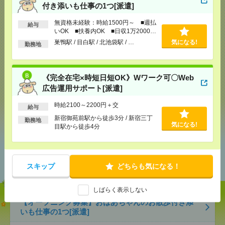
付き添いも仕事の1つ[派遣]
応募ページへ
無資格未経験：時給1500円～ ■週払
給与
いOK ■扶養内OK ■日収1万2000円
以上
気になる！
巣鴨駅 / 目白駅 / 北池袋駅 / …
気になる!
勤務地
メール
LINE
《完全在宅×時短日短OK》Wワーク可〇Web
で送る
で送る
広告運用サポート[派遣]
時給2100～2200円＋交
給与
シェア
ツイート
ブックマーク
新宿御苑前駅から徒歩3分 / 新宿三丁
勤務地
気になる!
目駅から徒歩4分
あなたの閲覧履歴からの
おすすめ
スキップ
どちらも気になる！
しばらく表示しない
【オープニング募集】おばあちゃんのお散歩付き添
いも仕事の1つ[派遣]