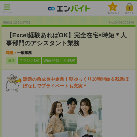
0
メニュー
気になる！
ログイン
掲載日 :2026
/
07
/
31
No.CADEC69246
【Excel経験あればOK】完全在宅×時短＊人
事部門のアシスタント業務
職種：
一般事務
派遣
ブランクOK
WEB登録・面接OK
話題の急成長中企業！朝ゆっくり10時開始＆残業ほ
ぼなしでプライベートも充実＊