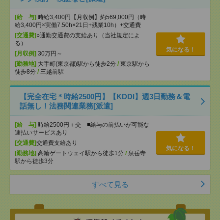
[給 与]
時給3,400円【月収例】約569,000円（時
給3,400円×実働7.50h×21日+残業10h）+交通費
[交通費]
○通勤交通費の支給あり（当社規定によ
る）
気になる！
[月収例]
30万円～
[勤務地]
大手町(東京都)駅から徒歩2分
/
東京駅から
徒歩8分
/
三越前駅
【完全在宅＊時給2500円】【KDDI】週3日勤務＆電
話無し！法務関連業務[派遣]
[給 与]
時給2500円＋交 ■給与の前払いが可能な
速払いサービスあり
[交通費]
交通費支給あり
気になる！
[勤務地]
高輪ゲートウェイ駅から徒歩1分
/
泉岳寺
駅から徒歩3分
すべて見る