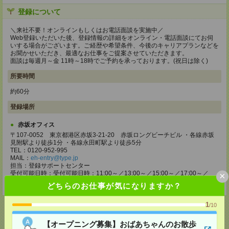
登録について
＼来社不要！オンラインもしくはお電話面談を実施中／
Web登録いただいた後、登録情報の詳細をオンライン・電話面談にてお伺
いする場合がございます。ご経歴や希望条件、今後のキャリアプランなどを
お聞かせいただき、最適なお仕事をご提案させていただきます。
面談は毎週月～金 11時～18時でご予約を承っております。(祝日は除く)
所要時間
約60分
登録場所
赤坂オフィス
〒107-0052 東京都港区赤坂3-21-20 赤坂ロングビーチビル ・各線赤坂
見附駅より徒歩1分 ・各線永田町駅より徒歩5分
TEL：0120-952-995
MAIL：
eh-entry@type.jp
担当：登録サポートセンター
受付可能日時：受付可能日時：11:00～／13:00～／15:00～／17:00～／
×
19:00～
どちらのお仕事が気になりますか？
1
/10
【オープニング募集】おばあちゃんのお散歩