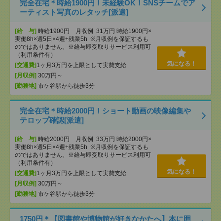
完全在宅＊時給1900円！未経験OK！SNSチームでア
ーティスト写真のレタッチ[派遣]
[給 与]
時給1900円 月収例 31万円 時給1900円×
実働8h×週5日×4週+残業5h ※月収例を保証するも
のではありません。※給与即受取りサービス利用可
（利用条件有）
気になる！
[交通費]
1ヶ月3万円を上限として実費支給
[月収例]
30万円～
[勤務地]
市ケ谷駅から徒歩3分
完全在宅＊時給2000円！ショート動画の映像編集や
テロップ確認[派遣]
[給 与]
時給2000円 月収例 33万円 時給2000円×
実働8h×週5日×4週+残業5h ※月収例を保証するも
のではありません。※給与即受取りサービス利用可
（利用条件有）
気になる！
[交通費]
1ヶ月3万円を上限として実費支給
[月収例]
30万円～
[勤務地]
市ケ谷駅から徒歩3分
1750円＊【図書館や博物館が好きなかたへ】本に囲