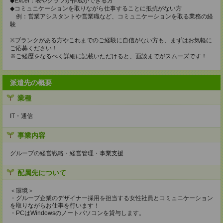
◆Excel：表やグラフが作成ができる方
◆コミュニケーションを取りながら仕事することに抵抗がない方
例：営業アシスタントや営業職など、コミュニケーションを取る業務の経
験
※ブランクがある方やこれまでのご経験に自信がない方も、まずはお気軽に
ご応募ください！
※ご経歴をなるべく詳細に記載いただけると、面談までがスムーズです！
派遣先の概要
業種
IT・通信
事業内容
グループの経営戦略・経営管理・事業支援
配属先について
＜環境＞
・グループ企業のデザイナー採用を担当する女性社員とコミュニケーション
を取りながらお仕事を行います！
・PCはWindowsのノートパソコンを貸与します。