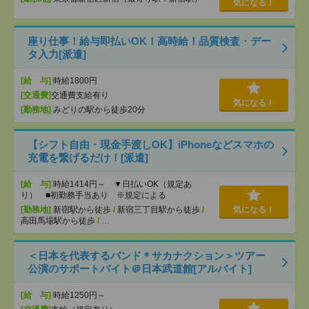
気になる！
座り仕事！給与即払いOK！高時給！品質検査・デー
タ入力[派遣]
[給 与]
時給1800円
[交通費]
交通費支給有り
気になる！
[勤務地]
みどりの駅から徒歩20分
【シフト自由・現金手渡しOK】iPhoneなどスマホの
充電を繋げるだけ！[派遣]
[給 与]
時給1414円～ ▼日払いOK（規定あ
り） ■初勤務手当あり ※規定による
[勤務地]
新宿駅から徒歩
/
新宿三丁目駅から徒歩
/
気になる！
高田馬場駅から徒歩
/
…
＜日本を代表するバンド＊サカナクション＞ツアー
公演のサポートバイト＠日本武道館[アルバイト]
[給 与]
時給1250円～