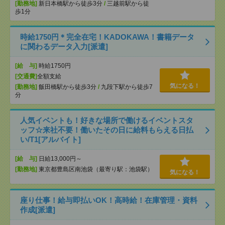
[勤務地]
新日本橋駅から徒歩3分
/
三越前駅から徒
歩1分
時給1750円＊完全在宅！KADOKAWA！書籍データ
に関わるデータ入力[派遣]
[給 与]
時給1750円
[交通費]
全額支給
気になる！
[勤務地]
飯田橋駅から徒歩3分
/
九段下駅から徒歩7
分
人気イベントも！好きな場所で働けるイベントスタ
ッフ☆来社不要！働いたその日に給料もらえる日払
い/T1[アルバイト]
[給 与]
日給13,000円～
[勤務地]
東京都豊島区南池袋（最寄り駅：池袋駅）
気になる！
座り仕事！給与即払いOK！高時給！在庫管理・資料
作成[派遣]