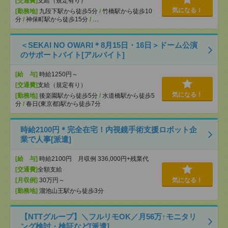
[交通費]
支給（規定有り）
気になる！
[勤務地]
九段下駅から徒歩5分
/
竹橋駅から徒歩10
分
/
神保町駅から徒歩15分
/
…
＜SEKAI NO OWARI＊8月15日・16日＞ドーム公演
のサポートバイト[アルバイト]
[給 与]
時給1250円～
[交通費]
支給（規定有り）
気になる！
[勤務地]
後楽園駅から徒歩5分
/
水道橋駅から徒歩5
分
/
春日(東京都)駅から徒歩7分
時給2100円＊完全在宅！内視鏡手術支援ロボット企
業で人事[派遣]
[給 与]
時給2100円 月収例 336,000円+残業代
[交通費]
全額支給
[月収例]
30万円～
気になる！
[勤務地]
溜池山王駅から徒歩3分
【NTTグループ】＼フルリモOK／月56万↑モニタリ
ング検討・検証など[派遣]