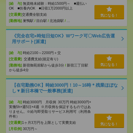
[給 与]
無資格未経験：時給1500円～ ■週払い
OK ■扶養内OK ■日収1万2000円以上
[交通費]
交通費全額支給
気になる！
[勤務地]
巣鴨駅
/
目白駅
/
北池袋駅
/
…
《完全在宅×時短日短OK》Wワーク可〇Web広告運
用サポート[派遣]
[給 与]
時給2100～2200円＋交
[交通費]
交通費支給(規定有り)
気になる！
[勤務地]
新宿御苑前駅から徒歩3分
/
新宿三丁目駅
から徒歩4分
【在宅勤務OK】時給3000円！10～16時＊残業ほぼな
し▼新日本橋で一般事務[派遣]
[給 与]
時給3000円 月収例 30万円 時給3000円×
実働5h×週5日×4週 ※月収例を保証するものではあ
りません。※給与即受取りサービス利用可（利用条
件有）
[交通費]
1ヶ月3万円を上限として実費支給
気になる！
[月収例]
30万円～