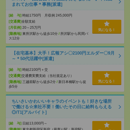
まれてお仕事＊事務[派遣]
[給 与]
時給1750円 月収例 245,000円
[交通費]
全額支給
[月収例]
20～25万円
気になる！
[勤務地]
東所沢駅から徒歩10分
/
所沢駅から民間バ
ス12分
【在宅基本】大手！広報アシ〇2100円エルダー〇9月
～＊50代活躍中[派遣]
[給 与]
時給2100円＋交
[交通費]
交通費実費支給（当社規定あり）
気になる！
[勤務地]
三越前駅から徒歩2分
/
新日本橋駅から徒
歩5分
ちいさいかわいいキャラのイベントも！好きな場所
で働ける☆来社不要！働いたその日に給料もらえる
◎/T1[アルバイト]
[給 与]
日給13,000円～
[勤務地]
東京都新宿区新宿（最寄り駅：新宿駅）