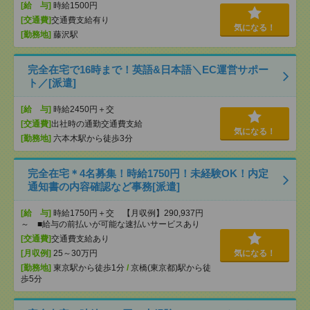
[給 与]
時給1500円
[交通費]
交通費支給有り
気になる！
[勤務地]
藤沢駅
完全在宅で16時まで！英語&日本語＼EC運営サポー
ト／[派遣]
[給 与]
時給2450円＋交
[交通費]
出社時の通勤交通費支給
気になる！
[勤務地]
六本木駅から徒歩3分
完全在宅＊4名募集！時給1750円！未経験OK！内定
通知書の内容確認など事務[派遣]
[給 与]
時給1750円＋交 【月収例】290,937円
～ ■給与の前払いが可能な速払いサービスあり
[交通費]
交通費支給あり
[月収例]
25～30万円
気になる！
[勤務地]
東京駅から徒歩1分
/
京橋(東京都)駅から徒
歩5分