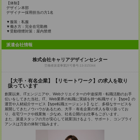
【体制】
デザイン本部
デザイナー採用担当の方1名
▼服装：私服
▼働き方：完全在宅勤務
▼受動喫煙対策：屋内禁煙
派遣会社情報
株式会社キャリアデザインセンター
労働者派遣事業許可番号:13-315344
【大手・有名企業】【リモートワーク】の求人を取り
扱っています
創業以来、ITエンジニアや、Webクリエイターの中途採用・転職活動のお手
伝いをしてきた当社。IT、Web業界の転職に実績を持つ転職サイト【type】の
運営や人材紹介サービス【type転職エージェント】など、多様なサービスを
展開してきたノウハウがあるため、大手・有名企業の求人を取り扱ってお
り、在宅ワークや残業無・少なめ、社名公開のお仕事もございます。
また、派遣スタッフの方が安心して就業頂けるよう、サポート、コンプライ
アンスは万全の体制で臨みます。