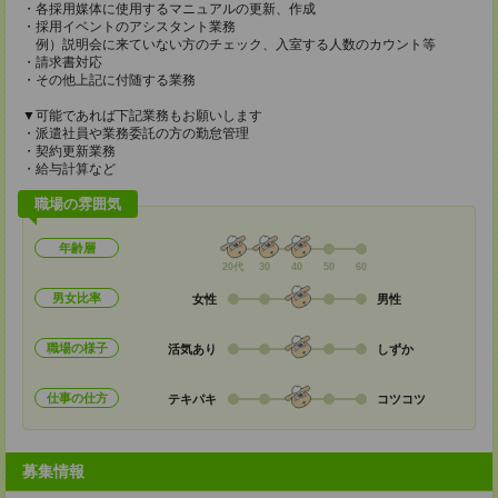
・各採用媒体に使用するマニュアルの更新、作成
・採用イベントのアシスタント業務
例）説明会に来ていない方のチェック、入室する人数のカウント等
・請求書対応
・その他上記に付随する業務
▼可能であれば下記業務もお願いします
・派遣社員や業務委託の方の勤怠管理
・契約更新業務
・給与計算など
職場の雰囲気
年齢層
20代
30
40
50
60
男女比率
女性
男性
職場の様子
活気あり
しずか
仕事の仕方
テキパキ
コツコツ
募集情報