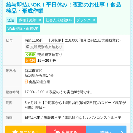
給与即払いOK！平日休み！夜勤のお仕事！食品
検品・形成作業
派遣
職種未経験OK
社会人未経験OK
ブランクOK
WEB登録・面接OK
時給1165円 【月収例】218,000円(月収例21日実働残業代)
給与
交通費別途支給あり
交通費支給有り
交通費
15～20万円
月収例
新潟市東区
勤務地
新潟駅から車17分
食品関連企業
17:00～2:00 ※表記のうち実働8時間です。
勤務時間
3ヶ月以上【ご応募から1週間以内(最短2日目)のスピード就業が
期間
可能】即日～
日払いOK
/
履歴書不要
/
電話対応なし
/
パソコンスキル不要
特徴
気になる！
応募する
詳細へ