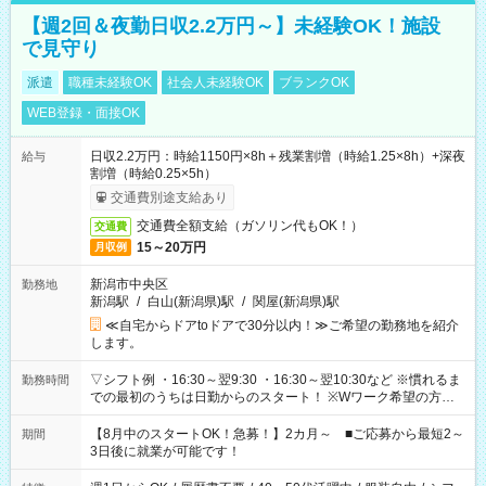
【週2回＆夜勤日収2.2万円～】未経験OK！施設
で見守り
派遣
職種未経験OK
社会人未経験OK
ブランクOK
WEB登録・面接OK
日収2.2万円：時給1150円×8h＋残業割増（時給1.25×8h）+深夜
給与
割増（時給0.25×5h）
交通費別途支給あり
交通費全額支給（ガソリン代もOK！）
交通費
15～20万円
月収例
新潟市中央区
勤務地
新潟駅
/
白山(新潟県)駅
/
関屋(新潟県)駅
≪自宅からドアtoドアで30分以内！≫ご希望の勤務地を紹介
します。
▽シフト例 ・16:30～翌9:30 ・16:30～翌10:30など ※慣れるま
勤務時間
での最初のうちは日勤からのスタート！ ※Wワーク希望の方へ
今ご覧のお仕事で希望する勤務時間と、もう1つのお仕事の勤務
時間。 合計で週40時間を超える場合は応募できません。
【8月中のスタートOK！急募！】2カ月～ ■ご応募から最短2～
期間
3日後に就業が可能です！