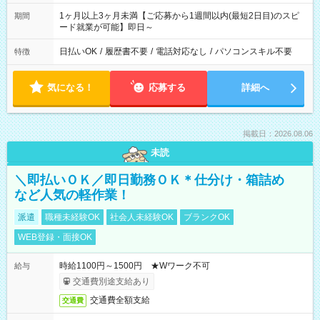
1ヶ月以上3ヶ月未満【ご応募から1週間以内(最短2日目)のスピ
期間
ード就業が可能】即日～
日払いOK
/
履歴書不要
/
電話対応なし
/
パソコンスキル不要
特徴
気になる！
応募する
詳細へ
掲載日：2026.08.06
未読
＼即払いＯＫ／即日勤務ＯＫ＊仕分け・箱詰め
など人気の軽作業！
派遣
職種未経験OK
社会人未経験OK
ブランクOK
WEB登録・面接OK
時給1100円～1500円 ★Wワーク不可
給与
交通費別途支給あり
交通費全額支給
交通費