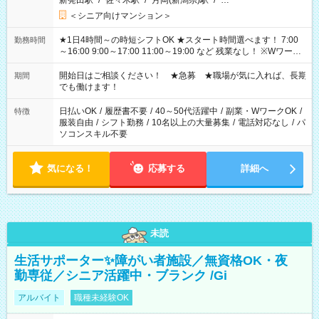
新発田駅
/
佐々木駅
/
月岡(新潟県)駅
/
…
＜シニア向けマンション＞
★1日4時間～の時短シフトOK ★スタート時間選べます！ 7:00
勤務時間
～16:00 9:00～17:00 11:00～19:00 など 残業なし！ ※Wワーク
の場合、他のお仕事と合わせ週40時間超の就業はご案内できま
せん ※法令に基づき、週20時間以上勤務は社会保険への加入対
開始日はご相談ください！ ★急募 ★職場が気に入れば、長期
期間
象となります ※労働者派遣法（日雇い派遣の原則禁止）によ
でも働けます！
り、短時間・短期間の就業はご案内が難しい場合があります
日払いOK
/
履歴書不要
/
40～50代活躍中
/
副業・WワークOK
/
特徴
服装自由
/
シフト勤務
/
10名以上の大量募集
/
電話対応なし
/
パ
ソコンスキル不要
気になる！
応募する
詳細へ
未読
生活サポーター✨障がい者施設／無資格OK・夜
勤専従／シニア活躍中・ブランク /Gi
アルバイト
職種未経験OK