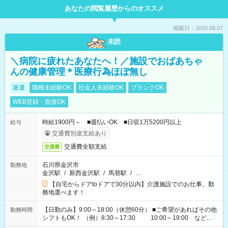
あなたの閲覧履歴からのオススメ
掲載日：2026.08.07
未読
＼病院に疲れたあなたへ！／施設でおばあちゃ
んの健康管理＊医療行為ほぼ無し
派遣
職種未経験OK
社会人未経験OK
ブランクOK
WEB登録・面接OK
時給1900円～ ■週払いOK ■日収1万5200円以上
給与
交通費別途支給あり
交通費全額支給
交通費
石川県金沢市
勤務地
金沢駅
/
新西金沢駅
/
馬替駅
/
…
【自宅からドアtoドアで30分以内】介護施設でのお仕事。勤
務地選べます！
【日勤のみ】9:00～18:00（休憩60分） ■ご希望があればその他
勤務時間
シフトもOK！ （例）8:30～17:30 10:00～19:00 など
「家族とお休みを合わせたい」 「できれば残業はしたくない」