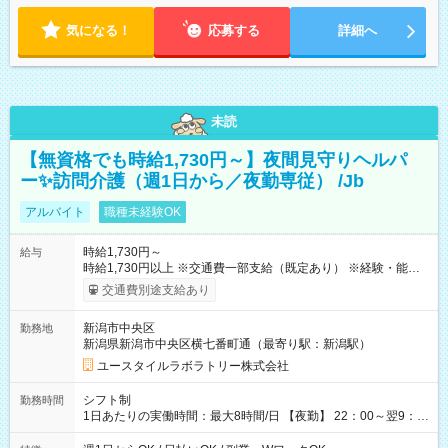
気になる！
応募する
詳細へ
未読
【無資格でも時給1,730円～】夜間見守りヘルパ
ー✨訪問介護（週1日から／夜勤専従） /Jb
アルバイト
職種未経験OK
時給1,730円～
給与
時給1,730円以上 ※交通費一部支給（既定あり） ※経験・能力を
考慮して決定します 【収入例】 週1回勤務の場合：1,730円×8時
交通費別途支給あり
間×4回=5万5,360円 週3回勤務の場合：1,730円×8時間×12回
=16万6,080円 【試用期間】試用期間あり 試用期間の長さ：2ヶ
新潟市中央区
勤務地
月 ※ 雇用形態と給与に、本採用時と異なる部分があります。 雇
新潟県新潟市中央区横七番町通（最寄り駅：新潟駅）
用形態：本採用時と同じです。 給与：時給 1,480円以上
ユースタイルラボラトリー株式会社
シフト制
勤務時間
1日あたりの実働時間：最大8時間/日 【夜勤】 22：00～翌9：
00 ※週1日～OK ／ 夜勤専従 ＊＊ 勤務時間例 ＊＊ ■22時か