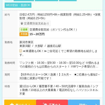
WEB登録・面接OK
日収2.4万円：時給1250円×8h＋残業割増（時給1.25×8h）+深夜
給与
割増（時給0.25×5h）
交通費別途支給あり
交通費全額支給（ガソリン代もOK！）
交通費
15～20万円
月収例
新潟市東区
勤務地
東新潟駅
/
大形駅
/
越後石山駅
≪車通勤もOK！≫ご自宅近くでご希望の勤務地を紹介しま
す。
▽シフト例 ・16:30～翌9:30 ・16:30～翌10:30など ※慣れるま
勤務時間
での最初のうちは日勤からのスタート！ ※Wワーク希望の方へ
今ご覧のお仕事で希望する勤務時間と、もう1つのお仕事の勤務
時間。 合計で週40時間を超える場合は応募できません。
【8月中のスタートOK！急募！】2カ月～ ■ご応募から最短2～
期間
3日後に就業が可能です！
週1日からOK
/
履歴書不要
/
40～50代活躍中
/
服装自由
/
シフ
特徴
ト勤務
/
10名以上の大量募集
/
電話対応なし
/
パソコンスキル
不要