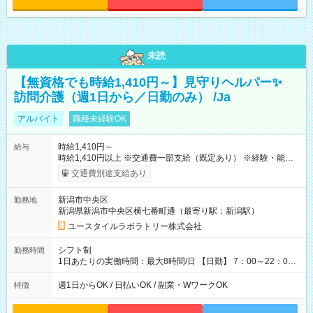
未読
【無資格でも時給1,410円～】見守りヘルパー✨
訪問介護（週1日から／日勤のみ） /Ja
アルバイト
職種未経験OK
時給1,410円～
給与
時給1,410円以上 ※交通費一部支給（既定あり） ※経験・能力を
考慮して決定します 【収入例】 週1回勤務の場合：1,410円×8時
交通費別途支給あり
間×4回=4万5,120円 週3回勤務の場合：1,410円×8時間×12回
=13万5,360円 週5回勤務の場合：1,410円×8時間×20回=22万
新潟市中央区
勤務地
5,600円 【試用期間】試用期間あり 試用期間の長さ：2ヶ月
新潟県新潟市中央区横七番町通（最寄り駅：新潟駅）
※ 雇用形態と給与に、本採用時と異なる部分があります。 雇用
形態：本採用時と同じです。 給与：時給 1,050円以上
ユースタイルラボラトリー株式会社
シフト制
勤務時間
1日あたりの実働時間：最大8時間/日 【日勤】 7：00～22：00
の間で8時間勤務（休憩時間は法定通り） ※週1日～OK ／ 夜勤
なし ＊＊ 勤務時間例 ＊＊ ■8時から17時 ■9時から18時 ■10
週1日からOK / 日払いOK / 副業・WワークOK
特徴
時から19時 ■12時から21時 など ※訪問先により変動 ※曜日固
定（毎週同じ曜日勤務）