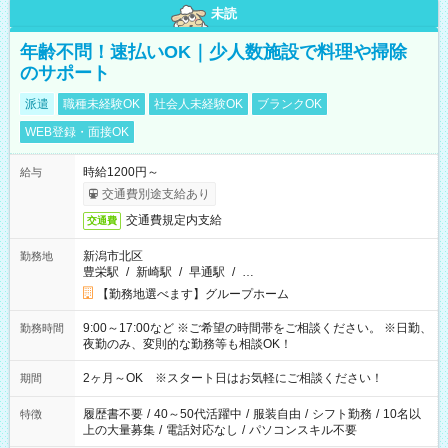
未読
年齢不問！速払いOK｜少人数施設で料理や掃除
のサポート
派遣
職種未経験OK
社会人未経験OK
ブランクOK
WEB登録・面接OK
時給1200円～
給与
交通費別途支給あり
交通費規定内支給
交通費
新潟市北区
勤務地
豊栄駅
/
新崎駅
/
早通駅
/
…
【勤務地選べます】グループホーム
9:00～17:00など ※ご希望の時間帯をご相談ください。 ※日勤、
勤務時間
夜勤のみ、変則的な勤務等も相談OK！
2ヶ月～OK ※スタート日はお気軽にご相談ください！
期間
履歴書不要
/
40～50代活躍中
/
服装自由
/
シフト勤務
/
10名以
特徴
上の大量募集
/
電話対応なし
/
パソコンスキル不要