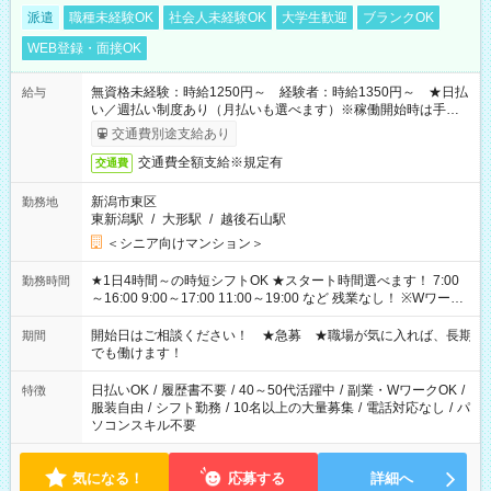
派遣
職種未経験OK
社会人未経験OK
大学生歓迎
ブランクOK
WEB登録・面接OK
無資格未経験：時給1250円～ 経験者：時給1350円～ ★日払
給与
い／週払い制度あり（月払いも選べます）※稼働開始時は手続き
完了次第のお支払いとなります。
交通費別途支給あり
交通費全額支給※規定有
交通費
新潟市東区
勤務地
東新潟駅
/
大形駅
/
越後石山駅
＜シニア向けマンション＞
★1日4時間～の時短シフトOK ★スタート時間選べます！ 7:00
勤務時間
～16:00 9:00～17:00 11:00～19:00 など 残業なし！ ※Wワーク
の場合、他のお仕事と合わせ週40時間超の就業はご案内できま
せん ※法令に基づき、週20時間以上勤務は社会保険への加入対
開始日はご相談ください！ ★急募 ★職場が気に入れば、長期
期間
象となります ※労働者派遣法（日雇い派遣の原則禁止）によ
でも働けます！
り、短時間・短期間の就業はご案内が難しい場合があります
日払いOK
/
履歴書不要
/
40～50代活躍中
/
副業・WワークOK
/
特徴
服装自由
/
シフト勤務
/
10名以上の大量募集
/
電話対応なし
/
パ
ソコンスキル不要
気になる！
応募する
詳細へ