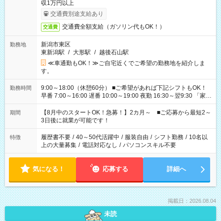
収1万円以上
交通費別途支給あり
交通費全額支給（ガソリン代もOK！）
交通費
新潟市東区
勤務地
東新潟駅
/
大形駅
/
越後石山駅
≪車通勤もOK！≫ご自宅近くでご希望の勤務地を紹介しま
す。
9:00～18:00（休憩60分） ■ご希望があれば下記シフトもOK！
勤務時間
早番 7:00～16:00 遅番 10:00～19:00 夜勤 16:30～翌9:30 「家族
と休みを合わせたい」 「余裕を持って夕飯の準備がしたい」
「できれば残業はしたくない」 など、ご希望を教えてください
【8月中のスタートOK！急募！】2カ月～ ■ご応募から最短2～
期間
ね。 ※Wワーク希望の方へ 今ご覧のお仕事で希望する勤務時間
3日後に就業が可能です！
と、もう1つのお仕事の勤務時間。 合計で週40時間を超える場
合は応募できません。
履歴書不要
/
40～50代活躍中
/
服装自由
/
シフト勤務
/
10名以
特徴
上の大量募集
/
電話対応なし
/
パソコンスキル不要
気になる！
応募する
詳細へ
掲載日：2026.08.04
未読