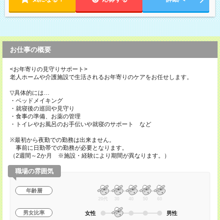
お仕事の概要
<お年寄りの見守りサポート>
老人ホームや介護施設で生活されるお年寄りのケアをお任せします。
▽具体的には…
・ベッドメイキング
・就寝後の巡回や見守り
・食事の準備、お薬の管理
・トイレやお風呂のお手伝いや就寝のサポート など
※最初から夜勤での勤務は出来ません。
事前に日勤帯での勤務が必要となります。
（2週間～2か月 ※施設・経験により期間が異なります。）
職場の雰囲気
年齢層
20代
30
40
50
60
男女比率
女性
男性