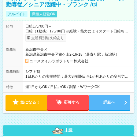
勤専従／シニア活躍中・ブランク /Gi
アルバイト
職種未経験OK
日給17,700円～
給与
日給（1勤務）17,700円 ※経験・能力によりスタート日給相談
可・昇給可 【試用期間】試用期間あり 試用期間の長さ：3ヶ月
交通費別途支給あり
雇用形態、給与は本採用時と同じです。
新潟市中央区
勤務地
新潟県新潟市中央区姥ケ山2-16-18（最寄り駅：新潟駅）
ユースタイルラボラトリー株式会社
シフト制
勤務時間
1日あたりの実働時間：最大8時間/日 ※1か月あたりの変形労働
制（週平均40時間以内） 夜勤：17:00-翌09:00（休憩2時間）
週1日からOK / 日払いOK / 副業・WワークOK
特徴
気になる！
応募する
詳細へ
未読