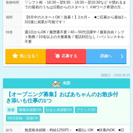
▽シフト例 ・16:30～翌9:30 ・16:30～翌10:30など ※慣れるま
勤務時間
での最初のうちは日勤からのスタート！ ※Wワーク希望の方へ
今ご覧のお仕事で希望する勤務時間と、もう1つのお仕事の勤務
時間。 合計で週40時間を超える場合は応募できません。
【8月中のスタートOK！急募！】2カ月～ ■ご応募から最短2～
期間
3日後に就業が可能です！
週1日からOK
/
履歴書不要
/
40～50代活躍中
/
服装自由
/
シフ
特徴
ト勤務
/
10名以上の大量募集
/
電話対応なし
/
パソコンスキル
不要
気になる！
応募する
詳細へ
掲載日：2026.08.03
未読
【オープニング募集】おばあちゃんのお散歩付
き添いも仕事の1つ
派遣
職種未経験OK
社会人未経験OK
ブランクOK
WEB登録・面接OK
無資格未経験：時給1250円～ ■週払いOK ■扶養内OK ■日
給与