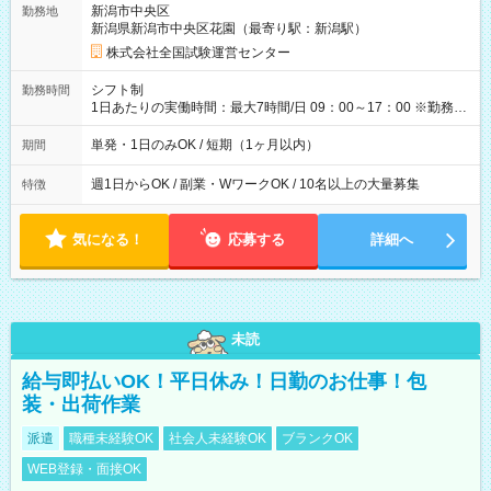
新潟市中央区
勤務地
例】 ・河合塾模擬試験 8:30～17:30（休憩1時間） 時給1,300円
新潟県新潟市中央区花園（最寄り駅：新潟駅）
×8時間＝日収10,400円＋交通費 ※当日の役割により時給＋100
円の場合あり ・国家試験 7:00～13:30（休憩なし） 時給1,300
株式会社全国試験運営センター
円（役割手当＋100円）×6時間＝日収8,400円＋交通費 【試用期
間】試用期間なし
シフト制
勤務時間
1日あたりの実働時間：最大7時間/日 09：00～17：00 ※勤務時
間は 試験により異なります。
単発・1日のみOK / 短期（1ヶ月以内）
期間
週1日からOK / 副業・WワークOK / 10名以上の大量募集
特徴
気になる！
応募する
詳細へ
未読
給与即払いOK！平日休み！日勤のお仕事！包
装・出荷作業
派遣
職種未経験OK
社会人未経験OK
ブランクOK
WEB登録・面接OK