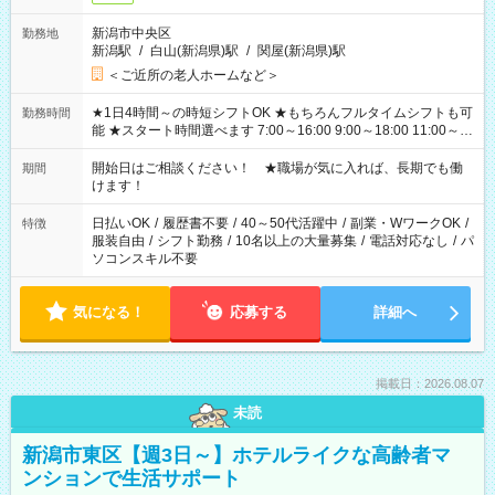
新潟市中央区
勤務地
新潟駅
/
白山(新潟県)駅
/
関屋(新潟県)駅
＜ご近所の老人ホームなど＞
★1日4時間～の時短シフトOK ★もちろんフルタイムシフトも可
勤務時間
能 ★スタート時間選べます 7:00～16:00 9:00～18:00 11:00～
20:00 など 残業なし！ ※Wワークの場合、他のお仕事と合わせ
週40時間超の就業はご案内できません ※法令に基づき、週20時
開始日はご相談ください！ ★職場が気に入れば、長期でも働
期間
間以上勤務は社会保険への加入対象となります ※労働者派遣法
けます！
（日雇い派遣の原則禁止）により、短時間・短期間の就業はご
案内が難しい場合があります
日払いOK
/
履歴書不要
/
40～50代活躍中
/
副業・WワークOK
/
特徴
服装自由
/
シフト勤務
/
10名以上の大量募集
/
電話対応なし
/
パ
ソコンスキル不要
気になる！
応募する
詳細へ
掲載日：2026.08.07
未読
新潟市東区【週3日～】ホテルライクな高齢者マ
ンションで生活サポート