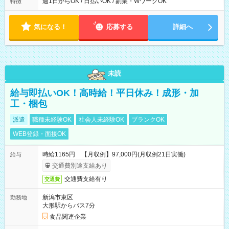
ら翌7時 ■23時から翌8時 ■24時から翌9時 など ※上記の時間
週1日からOK / 日払いOK / 副業・WワークOK
特徴
内で8時間勤務（休憩1時間）ご利用者様により、時間は異なり
ます。 ※曜日固定（毎週同じ曜日での勤務となります）
気になる！
応募する
詳細へ
未読
給与即払いOK！高時給！平日休み！成形・加
工・梱包
派遣
職種未経験OK
社会人未経験OK
ブランクOK
WEB登録・面接OK
時給1165円 【月収例】97,000円(月収例21日実働)
給与
交通費別途支給あり
交通費支給有り
交通費
新潟市東区
勤務地
大形駅からバス7分
食品関連企業