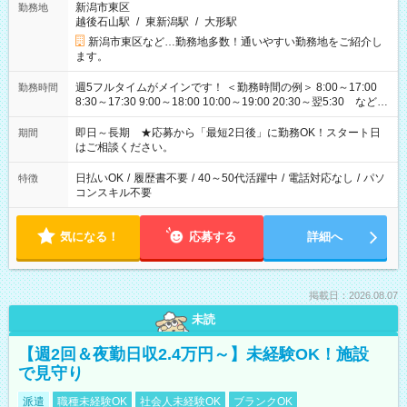
新潟市東区
勤務地
越後石山駅
/
東新潟駅
/
大形駅
新潟市東区など…勤務地多数！通いやすい勤務地をご紹介し
ます。
週5フルタイムがメインです！ ＜勤務時間の例＞ 8:00～17:00
勤務時間
8:30～17:30 9:00～18:00 10:00～19:00 20:30～翌5:30 など ★
その他にも勤務時間多数！ 日勤のみ、残業なし、交替制など
ご希望を教えてください！
即日～長期 ★応募から「最短2日後」に勤務OK！スタート日
期間
はご相談ください。
日払いOK
/
履歴書不要
/
40～50代活躍中
/
電話対応なし
/
パソ
特徴
コンスキル不要
気になる！
応募する
詳細へ
掲載日：2026.08.07
未読
【週2回＆夜勤日収2.4万円～】未経験OK！施設
で見守り
派遣
職種未経験OK
社会人未経験OK
ブランクOK