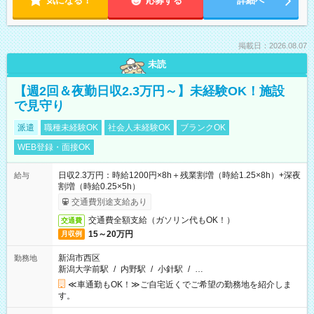
気になる！
応募する
詳細へ
掲載日：2026.08.07
未読
【週2回＆夜勤日収2.3万円～】未経験OK！施設
で見守り
派遣
職種未経験OK
社会人未経験OK
ブランクOK
WEB登録・面接OK
日収2.3万円：時給1200円×8h＋残業割増（時給1.25×8h）+深夜
給与
割増（時給0.25×5h）
交通費別途支給あり
交通費全額支給（ガソリン代もOK！）
交通費
15～20万円
月収例
新潟市西区
勤務地
新潟大学前駅
/
内野駅
/
小針駅
/
…
≪車通勤もOK！≫ご自宅近くでご希望の勤務地を紹介しま
す。