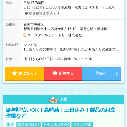
日給17,700円～
給与
日給（1勤務）17,700円 ※経験・能力によりスタート日給相談
可・昇給可 【試用期間】試用期間あり 試用期間の長さ：3ヶ月
交通費別途支給あり
雇用形態、給与は本採用時と同じです。
新潟市中央区
勤務地
新潟県新潟市中央区姥ケ山2-16-19（最寄り駅：新潟駅）
ユースタイルラボラトリー株式会社
シフト制
勤務時間
1日あたりの実働時間：最大8時間/日 ※1か月あたりの変形労働
制（週平均40時間以内） 夜勤：17:00-翌09:00（休憩2時間）
週1日からOK / 日払いOK / 副業・WワークOK
特徴
気になる！
応募する
詳細へ
未読
給与即払いOK！高時給！土日休み！製品の組立
作業など
派遣
職種未経験OK
社会人未経験OK
ブランクOK