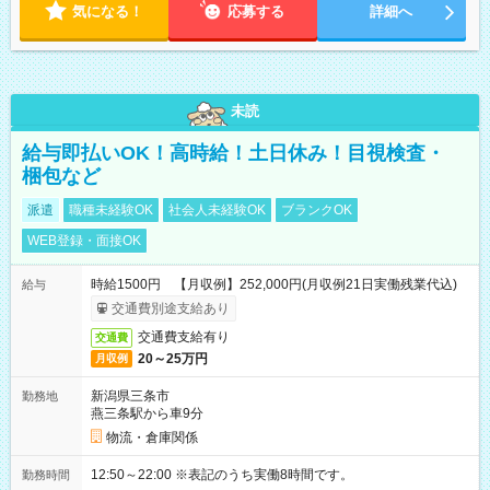
気になる！
応募する
詳細へ
未読
給与即払いOK！高時給！土日休み！目視検査・
梱包など
派遣
職種未経験OK
社会人未経験OK
ブランクOK
WEB登録・面接OK
時給1500円 【月収例】252,000円(月収例21日実働残業代込)
給与
交通費別途支給あり
交通費支給有り
交通費
20～25万円
月収例
新潟県三条市
勤務地
燕三条駅から車9分
物流・倉庫関係
12:50～22:00 ※表記のうち実働8時間です。
勤務時間