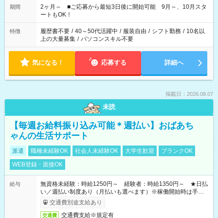
など、あなたのご希望に沿ったお仕事をご紹介します！ ※Wワ
2ヶ月～ ■ご応募から最短3日後に開始可能 9月～、10月スタ
期間
ーク希望の方へ 今ご覧のお仕事で希望する勤務時間と、もう1つ
ートもOK！
のお仕事の勤務時間。 合計で週40時間を超える場合は応募でき
ません
履歴書不要
/
40～50代活躍中
/
服装自由
/
シフト勤務
/
10名以
特徴
上の大量募集
/
パソコンスキル不要
気になる！
応募する
詳細へ
掲載日：2026.08.07
未読
【毎週お給料振り込み可能＊週払い】おばあち
ゃんの生活サポート
派遣
職種未経験OK
社会人未経験OK
大学生歓迎
ブランクOK
WEB登録・面接OK
無資格未経験：時給1250円～ 経験者：時給1350円～ ★日払
給与
い／週払い制度あり（月払いも選べます）※稼働開始時は手続き
完了次第のお支払いとなります。
交通費別途支給あり
交通費支給※規定有
交通費