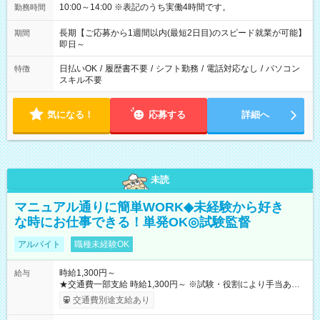
10:00～14:00 ※表記のうち実働4時間です。
勤務時間
長期【ご応募から1週間以内(最短2日目)のスピード就業が可能】
期間
即日～
日払いOK
/
履歴書不要
/
シフト勤務
/
電話対応なし
/
パソコン
特徴
スキル不要
気になる！
応募する
詳細へ
未読
マニュアル通りに簡単WORK◆未経験から好き
な時にお仕事できる！単発OK◎試験監督
アルバイト
職種未経験OK
時給1,300円～
給与
★交通費一部支給 時給1,300円～ ※試験・役割により手当あり
※勤務回数により昇給あり 【即給（前払い）オプションあ
交通費別途支給あり
り！】 希望される場合、勤務から1週間ほどで給与の一部を受け
取れます。 ※手数料418円がかかります。 【過去試験日の収入