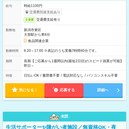
時給1100円
給与
交通費別途支給あり
交通費支給有り
交通費
新潟市東区
勤務地
大形駅から車8分
食品関連企業
8:20～17:00 ※表記のうち実働7時間40分です。
勤務時間
長期【ご応募から1週間以内(最短2日目)のスピード就業が可能】
期間
即日～
日払いOK
/
履歴書不要
/
電話対応なし
/
パソコンスキル不要
特徴
気になる！
応募する
詳細へ
未読
生活サポーター✨障がい者施設／無資格OK・夜