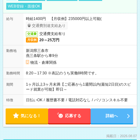
WEB登録・面接OK
時給1400円 【月収例】235000円以上可能(
給与
交通費別途支給あり
交通費支給有り
交通費
20～25万円
月収例
新潟県三条市
勤務地
燕三条駅から車9分
物流・倉庫関係
8:20～17:30 ※表記のうち実働8時間です。
勤務時間
1ヶ月以上3ヶ月未満【ご応募から1週間以内(最短2日目)のスピ
期間
ード就業が可能】即日～
日払いOK
/
履歴書不要
/
電話対応なし
/
パソコンスキル不要
特徴
気になる！
応募する
詳細へ
掲載日：2026.08.07