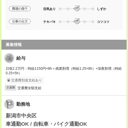
職場の様子
活気あり
しずか
仕事の仕方
テキパキ
コツコツ
募集情報
給与
日収2.2万円：時給1150円×8h＋残業割増（時給1.25×8h）+深夜割増（時給
0.25×5h）
交通費別途支給あり
交通費全額支給
交通費
勤務地
新潟市中央区
車通勤OK / 自転車・バイク通勤OK