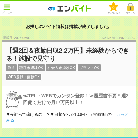
0
メニュー
気になる！
ログイン
お探しのバイト情報は掲載が終了しました。
掲載日 :2026
/
06
/
07
No.NKNTSHNI29_SRC
【週2回＆夜勤日収2.2万円】未経験からでき
る！施設で見守り
派遣
職種未経験OK
社会人未経験OK
ブランクOK
WEB登録・面接OK
≪TEL・WEBでカンタン登録！≫履歴書不要＊週2
回働くだけで月17万円以上！
▼夜勤って稼げるの…？▼日収が2万2100円～（実働16hの
...もっと
みる