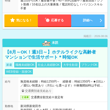
週1日からOK
/
履歴書不要
/
40～50代活躍中
/
服装自由
/
シフ
特徴
ト勤務
/
10名以上の大量募集
/
電話対応なし
/
パソコンスキル
不要
気になる！
応募する
詳細へ
掲載日：2026.08.06
未読
【8月～OK！週3日～】ホテルライクな高齢者
マンションで生活サポート＊時短OK
派遣
職種未経験OK
社会人未経験OK
大学生歓迎
ブランクOK
WEB登録・面接OK
無資格未経験：時給1250円～ 経験者：時給1350円～★日払い
給与
／週払い制度あり（月払いも選べます）※稼働開始時は手続き完
了次第のお支払いとなります。
交通費別途支給あり
交通費全額支給※規定有
交通費
新潟県新発田市
勤務地