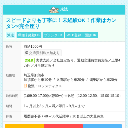
未読
スピードよりも丁寧に！未経験OK！作業はカン
タン×完全座り
派遣
職種未経験OK
ブランクOK
WEB登録・面接OK
時給1500円
給与
交通費別途支給あり
実費支給／当社規定あり。通勤交通費実費支払／上限4
交通費
万円／月※規定あり
埼玉県加須市
勤務地
加須駅から車10分
/
久喜駅から車20分
/
鴻巣駅から車20分
物流・ロジスティクス
(1)09:00-17:00(休憩60分) ※休憩（12:00-12:50、15:00-15:10）
勤務時間
1ヶ月以上3ヶ月未満／即日～9月末まで
期間
履歴書不要
/
40～50代活躍中
/
10名以上の大量募集
特徴