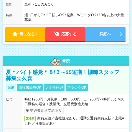
単発・1日のみOK
期間
週1日からOK / 日払いOK / 副業・WワークOK / 10名以上の大量
特徴
募集
気になる！
応募する
詳細へ
未読
夏＊バイト感覚＊８/３～25短期！棚卸スタッフ
募集@久喜
派遣
職種未経験OK
大学生歓迎
ブランクOK
時給1250円／月収例：189、583円＝1、250円×7時間35分×20
給与
日勤務の場合＋残業代、交通費別途支給
交通費別途支給あり
実費支給／当社規定あり。通勤交通費実費支払／上限4
交通費
万円／月※規定あり