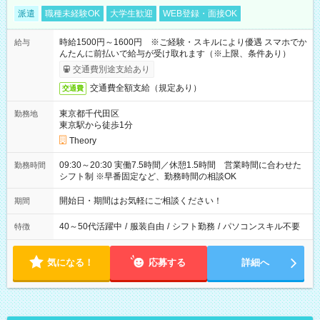
派遣
職種未経験OK
大学生歓迎
WEB登録・面接OK
時給1500円～1600円 ※ご経験・スキルにより優遇 スマホでか
給与
んたんに前払いで給与が受け取れます（※上限、条件あり）
交通費別途支給あり
交通費全額支給（規定あり）
交通費
東京都千代田区
勤務地
東京駅から徒歩1分
Theory
09:30～20:30 実働7.5時間／休憩1.5時間 営業時間に合わせた
勤務時間
シフト制 ※早番固定など、勤務時間の相談OK
開始日・期間はお気軽にご相談ください！
期間
40～50代活躍中
/
服装自由
/
シフト勤務
/
パソコンスキル不要
特徴
気になる！
応募する
詳細へ