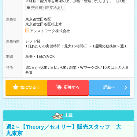
※経験・能力等を考慮の上、加給・優遇いたします。 【試用期
間】試用期間なし
交通費別途支給あり
東京都世田谷区
勤務地
東京都世田谷区桜上水
アシストワーク株式会社
シフト制
勤務時間
1日あたりの実働時間：最大15時間/日 ＜1週間の勤務例＞週3回
勤務 勤務：月・水・金 休み：火・木・土・日 好きな時にお仕事
可能です！ ※1日あたりの最大実働時間は日勤、夜勤共に勤務し
単発・1日のみOK
期間
た時間になります。
週1日からOK / 日払いOK / 副業・WワークOK / 10名以上の大量
特徴
募集
気になる！
応募する
詳細へ
未読
週2～【Theory／セオリー】販売スタッフ 大
丸東京