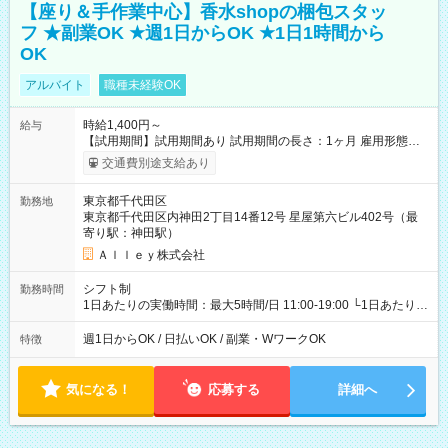
【座り＆手作業中心】香水shopの梱包スタッ
フ ★副業OK ★週1日からOK ★1日1時間から
OK
アルバイト
職種未経験OK
時給1,400円～
給与
【試用期間】試用期間あり 試用期間の長さ：1ヶ月 雇用形態、
給与は本採用時と同じです。
交通費別途支給あり
東京都千代田区
勤務地
東京都千代田区内神田2丁目14番12号 星屋第六ビル402号（最
寄り駅：神田駅）
Ａｌｌｅｙ株式会社
シフト制
勤務時間
1日あたりの実働時間：最大5時間/日 11:00-19:00 └1日あたりの
実働時間：1-5時間 └上記の時間帯内であれば、いつでも勤務可
能！ └平日・土曜日の中で、お好きな曜日でご勤務いただけま
週1日からOK / 日払いOK / 副業・WワークOK
特徴
す！ 【シフト例】 ・11:00～14:00 ・16:30～19:00 ・13:00～
18:00 などのように、自由な働き方が可能なお仕事です！
気になる！
応募する
詳細へ