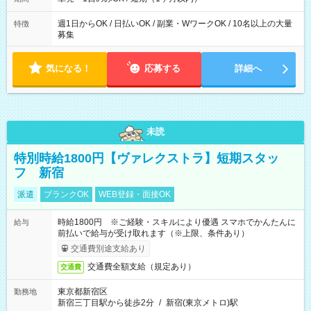
OK！
週1日からOK / 日払いOK / 副業・WワークOK / 10名以上の大量
特徴
募集
気になる！
応募する
詳細へ
未読
特別時給1800円【ヴァレクストラ】短期スタッ
フ 新宿
派遣
ブランクOK
WEB登録・面接OK
時給1800円 ※ご経験・スキルにより優遇 スマホでかんたんに
給与
前払いで給与が受け取れます（※上限、条件あり）
交通費別途支給あり
交通費全額支給（規定あり）
交通費
東京都新宿区
勤務地
新宿三丁目駅から徒歩2分
/
新宿(東京メトロ)駅