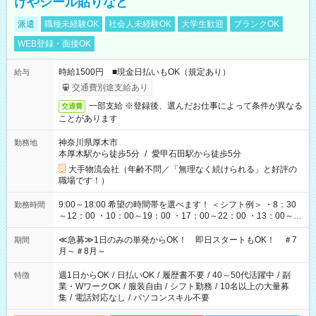
けやシール貼りなど
派遣
職種未経験OK
社会人未経験OK
大学生歓迎
ブランクOK
WEB登録・面接OK
時給1500円 ■現金日払いもOK（規定あり）
給与
交通費別途支給あり
一部支給 ※登録後、選んだお仕事によって条件が異なる
交通費
ことがあります
神奈川県厚木市
勤務地
本厚木駅から徒歩5分
/
愛甲石田駅から徒歩5分
大手物流会社（年齢不問／「無理なく続けられる」と好評の
職場です！）
9:00～18:00 希望の時間帯を選べます！ ＜シフト例＞ ・8：30
勤務時間
～12：00 ・10：00～19：00 ・17：00～22：00 ・13：00～
22：00 ・22：00～翌6：00 など
≪急募≫1日のみの単発からOK！ 即日スタートもOK！ ＃7
期間
月～＃8月～
週1日からOK
/
日払いOK
/
履歴書不要
/
40～50代活躍中
/
副
特徴
業・WワークOK
/
服装自由
/
シフト勤務
/
10名以上の大量募
集
/
電話対応なし
/
パソコンスキル不要