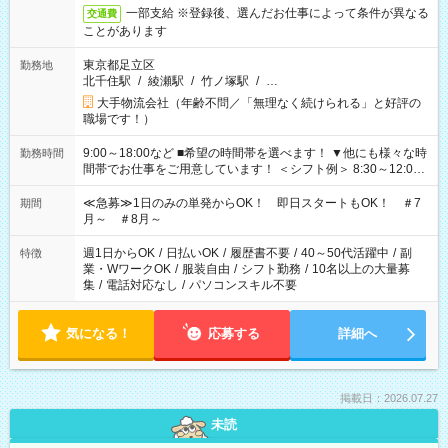
一部支給 ※登録後、選んだお仕事によって条件が異なる
交通費
ことがあります
東京都足立区
勤務地
北千住駅
/
綾瀬駅
/
竹ノ塚駅
/
…
大手物流会社（年齢不問／「無理なく続けられる」と好評の
職場です！）
9:00～18:00など ■希望の時間帯を選べます！ ▼他にも様々な時
勤務時間
間帯でお仕事をご用意しています！ ＜シフト例＞ 8:30～12:00
17:00～22:00 13:00～22:00 22:00～翌6:00 など
≪急募≫1日のみの単発からOK！ 即日スタートもOK！ ＃7
期間
月～ ＃8月～
週1日からOK
/
日払いOK
/
履歴書不要
/
40～50代活躍中
/
副
特徴
業・WワークOK
/
服装自由
/
シフト勤務
/
10名以上の大量募
集
/
電話対応なし
/
パソコンスキル不要
気になる！
応募する
詳細へ
掲載日：2026.07.27
未読