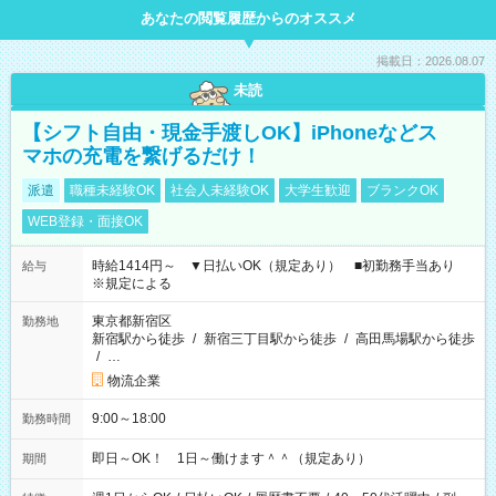
あなたの閲覧履歴からのオススメ
掲載日：2026.08.07
未読
【シフト自由・現金手渡しOK】iPhoneなどス
マホの充電を繋げるだけ！
派遣
職種未経験OK
社会人未経験OK
大学生歓迎
ブランクOK
WEB登録・面接OK
時給1414円～ ▼日払いOK（規定あり） ■初勤務手当あり
給与
※規定による
東京都新宿区
勤務地
新宿駅から徒歩
/
新宿三丁目駅から徒歩
/
高田馬場駅から徒歩
/
…
物流企業
9:00～18:00
勤務時間
即日～OK！ 1日～働けます＾＾（規定あり）
期間