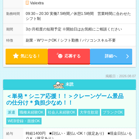
Valextra
09:30～20:30 実働7.5時間／休憩1.5時間 営業時間に合わせた
勤務時間
シフト制
3か月程度の短期予定 ※開始日はお気軽にご相談ください
期間
副業・WワークOK
/
シフト勤務
/
パソコンスキル不要
特徴
気になる！
応募する
詳細へ
掲載日：2026.08.07
未読
＜単発＊シニア応援！！＞クレーンゲーム景品
の仕分け＊負担少なめ！！
派遣
職種未経験OK
社会人未経験OK
大学生歓迎
ブランクOK
WEB登録・面接OK
時給1400円 ■日払い・週払いOK！(規定あり) ■現金日払いも
給与
ＯＫ（規定あり）