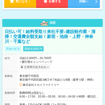
気になる！
応募する
詳細へ
未読
日払い可！給料受取り来社不要♪建設軽作業・清
掃！交通費全額支給！新宿・池袋・上野・神奈
川・千葉など
アルバイト
職種未経験OK
日給12,000円～26,700円
給与
✨繁忙期キャンペーン✨で
交通費別途支給あり
東京都千代田区
勤務地
東京都千代田区鍛冶町2-8-7光起ビル6階（最寄り駅：神田）
株式会社スカイファクトリー
勤務時間は指定なし
勤務時間
8:00～17:00、20:00～05:00、00:00～04:00 ※時間・曜日応相
談 ※深夜・早朝帯もあり ※週1日、1日4ｈから勤務OK！ もち
ろん週5以上のレギュラーワークも☆ 平日のみ・土日のみも
単発・1日のみOK / 短期（1ヶ月以内）
期間