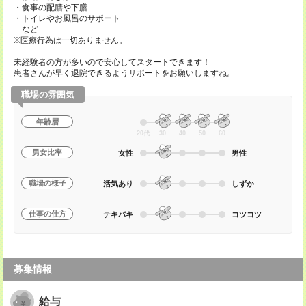
・食事の配膳や下膳
・トイレやお風呂のサポート
など
※医療行為は一切ありません。
未経験者の方が多いので安心してスタートできます！
患者さんが早く退院できるようサポートをお願いしますね。
職場の雰囲気
年齢層
20代
30
40
50
60
男女比率
女性
男性
職場の様子
活気あり
しずか
仕事の仕方
テキパキ
コツコツ
募集情報
給与