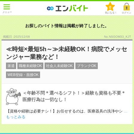
0
メニュー
気になる！
ログイン
お探しのバイト情報は掲載が終了しました。
掲載日 :2025
/
12
/
08
No.NSGOM33_KJT
≪時短×最短5h～≫未経験OK！病院でメッセ
ンジャー業務など！
派遣
職種未経験OK
社会人未経験OK
ブランクOK
WEB登録・面接OK
＜年齢不問＊選べるシフト！＞経験も資格も不要＊
医療行為は一切なし！
【資格や経験は必要ナシ！】お任せするのは、医療器具の洗浄やシ
...
もっとみる