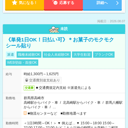
気になる！
応募する
詳細へ
掲載日：2026.08.07
未読
《単発1日OK！日払い可》＊お菓子のモクモク
シール貼り
派遣
職種未経験OK
社会人未経験OK
大学生歓迎
ブランクOK
WEB登録・面接OK
時給1,300円～1,625円
給与
交通費別途支給あり
■ 交通費規定内支給 ※派遣先による
交通費
群馬県高崎市
勤務地
高崎駅からバイク・車
/
北高崎駅からバイク・車
/
群馬八幡駅
からバイク・車
/
…
■物流センターなど ■勤務地選べます
＜1日3時間～OK！＞ ▼ 例えば… ▼ 15:00～18:00 15:00～
勤務時間
22:00 17:00～22:00 など こちら以外の時間もお気軽にご相談く