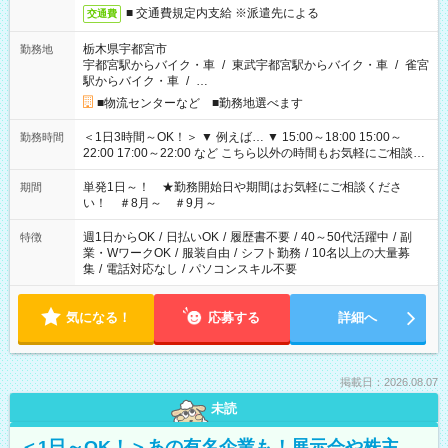
■ 交通費規定内支給 ※派遣先による
交通費
栃木県宇都宮市
勤務地
宇都宮駅からバイク・車
/
東武宇都宮駅からバイク・車
/
雀宮
駅からバイク・車
/
…
■物流センターなど ■勤務地選べます
＜1日3時間～OK！＞ ▼ 例えば… ▼ 15:00～18:00 15:00～
勤務時間
22:00 17:00～22:00 など こちら以外の時間もお気軽にご相談く
ださい！
単発1日～！ ★勤務開始日や期間はお気軽にご相談くださ
期間
い！ ＃8月～ ＃9月～
週1日からOK
/
日払いOK
/
履歴書不要
/
40～50代活躍中
/
副
特徴
業・WワークOK
/
服装自由
/
シフト勤務
/
10名以上の大量募
集
/
電話対応なし
/
パソコンスキル不要
気になる！
応募する
詳細へ
掲載日：2026.08.07
未読
＜1日～OK！＞あの有名企業も！展示会や株主