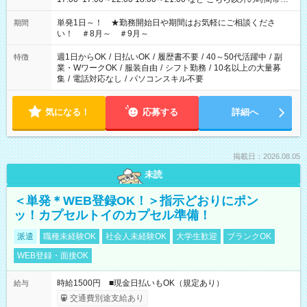
お気軽にご相談ください！
単発1日～！ ★勤務開始日や期間はお気軽にご相談くださ
期間
い！ ＃8月～ ＃9月～
週1日からOK
/
日払いOK
/
履歴書不要
/
40～50代活躍中
/
副
特徴
業・WワークOK
/
服装自由
/
シフト勤務
/
10名以上の大量募
集
/
電話対応なし
/
パソコンスキル不要
気になる！
応募する
詳細へ
掲載日：2026.08.05
未読
＜単発＊WEB登録OK！＞指示どおりにポン
ッ！カプセルトイのカプセル準備！
派遣
職種未経験OK
社会人未経験OK
大学生歓迎
ブランクOK
WEB登録・面接OK
時給1500円 ■現金日払いもOK（規定あり）
給与
交通費別途支給あり