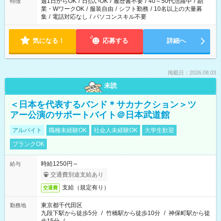
週1日からOK
/
日払いOK
/
履歴書不要
/
40～50代活躍中
/
副
特徴
業・WワークOK
/
服装自由
/
シフト勤務
/
10名以上の大量募
集
/
電話対応なし
/
パソコンスキル不要
気になる！
応募する
詳細へ
掲載日：2026.08.03
未読
＜日本を代表するバンド＊サカナクション＞ツ
アー公演のサポートバイト＠日本武道館
アルバイト
職種未経験OK
社会人未経験OK
大学生歓迎
ブランクOK
時給1250円～
給与
交通費別途支給あり
支給（規定有り）
交通費
東京都千代田区
勤務地
九段下駅から徒歩5分
/
竹橋駅から徒歩10分
/
神保町駅から徒