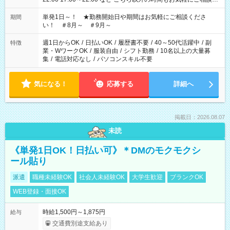
ださい！
単発1日～！ ★勤務開始日や期間はお気軽にご相談くださ
期間
い！ ＃8月～ ＃9月～
週1日からOK
/
日払いOK
/
履歴書不要
/
40～50代活躍中
/
副
特徴
業・WワークOK
/
服装自由
/
シフト勤務
/
10名以上の大量募
集
/
電話対応なし
/
パソコンスキル不要
気になる！
応募する
詳細へ
掲載日：2026.08.07
未読
《単発1日OK！日払い可》＊DMのモクモクシ
ール貼り
派遣
職種未経験OK
社会人未経験OK
大学生歓迎
ブランクOK
WEB登録・面接OK
時給1,500円～1,875円
給与
交通費別途支給あり