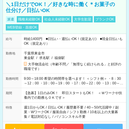
＼1日だけでOK！／好きな時に働く＊お菓子の
仕分け／日払いOK
派遣
職種未経験OK
社会人未経験OK
大学生歓迎
ブランクOK
WEB登録・面接OK
時給1400円 ■日払い・週払いOK！(規定あり) ■現金日払いも
給与
OK（規定あり）
千葉県東金市
勤務地
東金駅
/
求名駅
/
福俵駅
大手物流会社（年齢不問／「無理なく続けられる」と好評の
職場です）
9:00～18:00 希望の時間帯を選べます！ ＜シフト例＞ ・8：30
勤務時間
～12：00 ・10：00～19：00 ・17：00～22：00 ・13：00～
22：00 ・22：00～翌6：00 など
【急募】1日のみOK！ 即日スタートもOK！ ＜Ｗワークや扶
期間
養内での勤務もＯＫです＞
週1日からOK
/
日払いOK
/
履歴書不要
/
40～50代活躍中
/
副
特徴
業・WワークOK
/
服装自由
/
シフト勤務
/
10名以上の大量募
集
/
電話対応なし
/
パソコンスキル不要