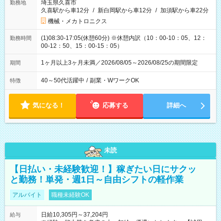
埼玉県久喜市
勤務地
久喜駅から車12分
/
新白岡駅から車12分
/
加須駅から車22分
機械・メカトロニクス
(1)08:30-17:05(休憩60分) ※休憩内訳（10：00-10：05、12：
勤務時間
00-12：50、15：00-15：05）
1ヶ月以上3ヶ月未満／2026/08/05～2026/08/25の期間限定
期間
40～50代活躍中
/
副業・WワークOK
特徴
気になる！
応募する
詳細へ
未読
【日払い・未経験歓迎！】稼ぎたい日にサクッ
と勤務！単発・週1日～自由シフトの軽作業
アルバイト
職種未経験OK
日給10,305円～37,204円
給与