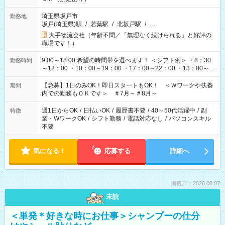
埼玉県坂戸市
勤務地
坂戸(埼玉県)駅
/
若葉駅
/
北坂戸駅
/
…
大手物流会社（年齢不問／「無理なく続けられる」と好評の
職場です！）
9:00～18:00 希望の時間帯を選べます！ ＜シフト例＞ ・8：30
勤務時間
～12：00 ・10：00～19：00 ・17：00～22：00 ・13：00～
22：00 ・22：00～翌6：00 など
【急募】1日のみOK！即日スタートもOK！ ＜Ｗワークや扶養
期間
内での勤務もＯＫです＞ ＃7月～＃8月～
週1日からOK
/
日払いOK
/
履歴書不要
/
40～50代活躍中
/
副
特徴
業・WワークOK
/
シフト勤務
/
電話対応なし
/
パソコンスキル
不要
気になる！
応募する
詳細へ
掲載日：2026.08.07
未読
＜単発＊好きな時にお仕事＞シャンプーの仕分