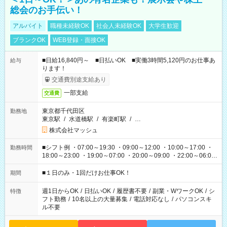
総会のお手伝い！
アルバイト
職種未経験OK
社会人未経験OK
大学生歓迎
ブランクOK
WEB登録・面接OK
■日給16,840円～ ■日払いOK ■実働3時間5,120円のお仕事あ
給与
ります！
交通費別途支給あり
一部支給
交通費
東京都千代田区
勤務地
東京駅
/
水道橋駅
/
有楽町駅
/
…
株式会社マッシュ
■シフト例 ・07:00～19:30 ・09:00～12:00 ・10:00～17:00 ・
勤務時間
18:00～23:00 ・19:00～07:00 ・20:00～09:00 ・22:00～06:00
etc ★最短で3時間で5,120円のお仕事から 15時間で2万円近く稼
げるお仕事も！ ご希望のお時間に合わせてご紹介！ ※シフトは
■１日のみ・1回だけお仕事OK！
期間
現場によって異なります。 ※勿論、休憩時間はあるのでご安心
ください！
週1日からOK
/
日払いOK
/
履歴書不要
/
副業・WワークOK
/
シ
特徴
フト勤務
/
10名以上の大量募集
/
電話対応なし
/
パソコンスキ
ル不要