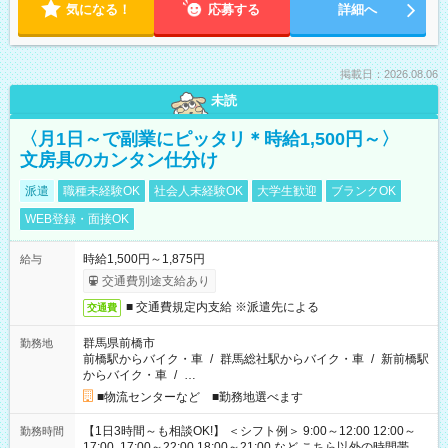
気になる！
応募する
詳細へ
掲載日：2026.08.06
未読
〈月1日～で副業にピッタリ＊時給1,500円～〉
文房具のカンタン仕分け
派遣
職種未経験OK
社会人未経験OK
大学生歓迎
ブランクOK
WEB登録・面接OK
時給1,500円～1,875円
給与
交通費別途支給あり
■ 交通費規定内支給 ※派遣先による
交通費
群馬県前橋市
勤務地
前橋駅からバイク・車
/
群馬総社駅からバイク・車
/
新前橋駅
からバイク・車
/
…
■物流センターなど ■勤務地選べます
【1日3時間～も相談OK!】 ＜シフト例＞ 9:00～12:00 12:00～
勤務時間
17:00 17:00～22:00 18:00～21:00 など こちら以外の時間帯も