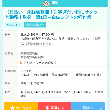
未読
【日払い・未経験歓迎！】稼ぎたい日にサクッ
と勤務！単発・週1日～自由シフトの軽作業
アルバイト
職種未経験OK
日給10,305円～37,204円
給与
※経験・能力等を考慮の上、加給・優遇いたします。 【試用期
間】試用期間なし
交通費別途支給あり
東京都豊島区
勤務地
東京都豊島区目白
アシストワーク株式会社
シフト制
勤務時間
1日あたりの実働時間：最大15時間/日 ＜1週間の勤務例＞週3回
勤務 勤務：月・水・金 休み：火・木・土・日 好きな時にお仕事
可能です！ ※1日あたりの最大実働時間は日勤、夜勤共に勤務し
単発・1日のみOK
期間
た時間になります。
週1日からOK / 日払いOK / 副業・WワークOK / 10名以上の大量
特徴
募集
気になる！
応募する
詳細へ