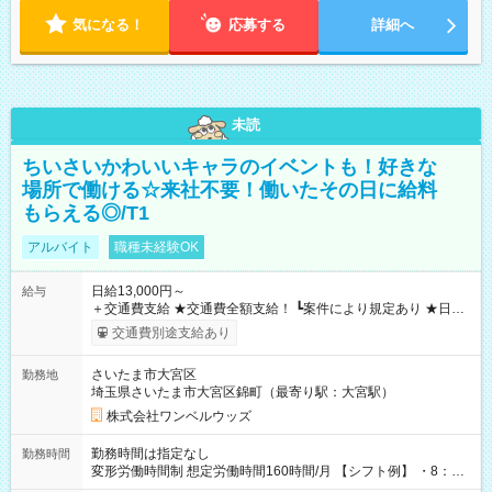
気になる！
応募する
詳細へ
未読
ちいさいかわいいキャラのイベントも！好きな
場所で働ける☆来社不要！働いたその日に給料
もらえる◎/T1
アルバイト
職種未経験OK
日給13,000円～
給与
＋交通費支給 ★交通費全額支給！ ┗案件により規定あり ★日払
いOK！（規定あり） ┗働いたその日に現金GET♪ お仕事後はコ
交通費別途支給あり
ンビニATMから 日払い分を引き落とせます！ 【試用期間】試
用期間なし
さいたま市大宮区
勤務地
埼玉県さいたま市大宮区錦町（最寄り駅：大宮駅）
株式会社ワンベルウッズ
勤務時間は指定なし
勤務時間
変形労働時間制 想定労働時間160時間/月 【シフト例】 ・8：00
～21：00