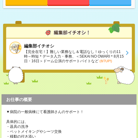
編集部イチオシ
【完全在宅！】難しい業務なし＆電話なし！ゆっくりの11
時～時短＊データ入力・事務、＜SEKAI NO OWARI＊8月15
日・16日＞ドーム公演のサポートバイトなど
(8/7UP!)
お仕事の概要
▼病院の一般病棟にて看護師さんのサポート！
具体的には、
・器具の洗浄
・ベットメイキングやシーツ交換
・移動の付き添い