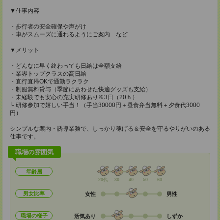
▼仕事内容
・歩行者の安全確保や声がけ
・車がスムーズに通れるようにご案内 など
▼メリット
・どんなに早く終わっても日給は全額支給
・業界トップクラスの高日給
・直行直帰OKで通勤ラクラク
・制服無料貸与（季節にあわせた快適グッズも支給）
・未経験でも安心の充実研修あり※3日（20ｈ）
└ 研修参加で嬉しい手当！（手当30000円＋昼食弁当無料＋夕食代3000
円）
シンプルな案内・誘導業務で、しっかり稼げる＆安全を守るやりがいのある
仕事です。
職場の雰囲気
年齢層
20代
30
40
50
60
男女比率
女性
男性
職場の様子
活気あり
しずか