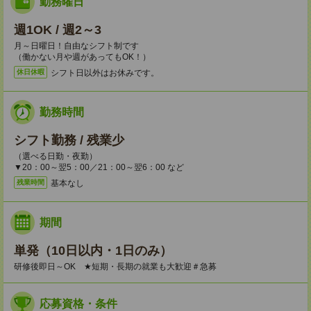
勤務曜日
週1OK / 週2～3
月～日曜日！自由なシフト制です
（働かない月や週があってもOK！）
シフト日以外はお休みです。
休日休暇
勤務時間
シフト勤務 / 残業少
（選べる日勤・夜勤）
▼20：00～翌5：00／21：00～翌6：00 など
基本なし
残業時間
期間
単発（10日以内・1日のみ）
研修後即日～OK ★短期・長期の就業も大歓迎＃急募
応募資格・条件