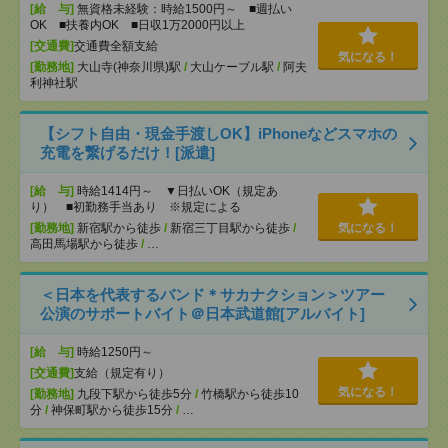
[給 与]
無資格未経験：時給1500円～ ■週払い
OK ■扶養内OK ■日収1万2000円以上
[交通費]
交通費全額支給
気になる！
[勤務地]
大山寺(神奈川県)駅
/
大山ケーブル駅
/
阿夫
利神社駅
【シフト自由・現金手渡しOK】iPhoneなどスマホの
充電を繋げるだけ！[派遣]
[給 与]
時給1414円～ ▼日払いOK（規定あ
り） ■初勤務手当あり ※規定による
[勤務地]
新宿駅から徒歩
/
新宿三丁目駅から徒歩
/
気になる！
高田馬場駅から徒歩
/
…
＜日本を代表するバンド＊サカナクション＞ツアー
公演のサポートバイト＠日本武道館[アルバイト]
[給 与]
時給1250円～
[交通費]
支給（規定有り）
気になる！
[勤務地]
九段下駅から徒歩5分
/
竹橋駅から徒歩10
分
/
神保町駅から徒歩15分
/
…