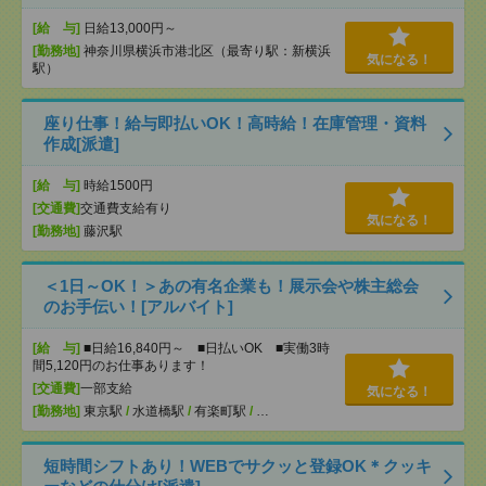
[給 与]
日給13,000円～
[勤務地]
神奈川県横浜市港北区（最寄り駅：新横浜
気になる！
駅）
座り仕事！給与即払いOK！高時給！在庫管理・資料
作成[派遣]
[給 与]
時給1500円
[交通費]
交通費支給有り
気になる！
[勤務地]
藤沢駅
＜1日～OK！＞あの有名企業も！展示会や株主総会
のお手伝い！[アルバイト]
[給 与]
■日給16,840円～ ■日払いOK ■実働3時
間5,120円のお仕事あります！
[交通費]
一部支給
気になる！
[勤務地]
東京駅
/
水道橋駅
/
有楽町駅
/
…
短時間シフトあり！WEBでサクッと登録OK＊クッキ