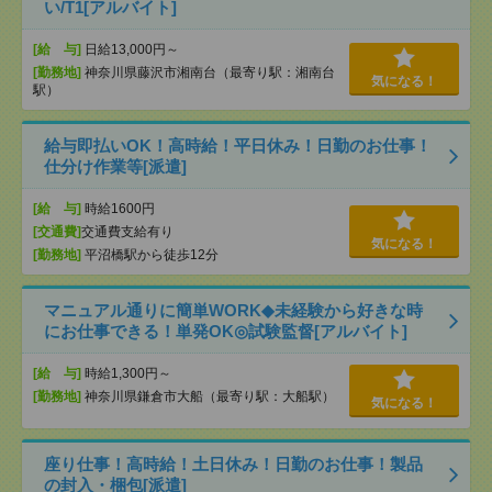
い/T1[アルバイト]
[給 与]
日給13,000円～
[勤務地]
神奈川県藤沢市湘南台（最寄り駅：湘南台
気になる！
駅）
給与即払いOK！高時給！平日休み！日勤のお仕事！
仕分け作業等[派遣]
[給 与]
時給1600円
[交通費]
交通費支給有り
気になる！
[勤務地]
平沼橋駅から徒歩12分
マニュアル通りに簡単WORK◆未経験から好きな時
にお仕事できる！単発OK◎試験監督[アルバイト]
[給 与]
時給1,300円～
[勤務地]
神奈川県鎌倉市大船（最寄り駅：大船駅）
気になる！
座り仕事！高時給！土日休み！日勤のお仕事！製品
の封入・梱包[派遣]