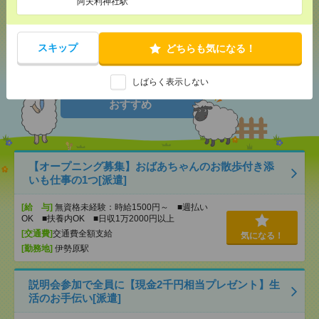
阿夫利神社駅
シェア
ツイート
ブックマーク
スキップ
どちらも気になる！
しばらく表示しない
あなたの閲覧履歴からの
おすすめ
【オープニング募集】おばあちゃんのお散歩付き添
いも仕事の1つ[派遣]
[給 与]
無資格未経験：時給1500円～ ■週払い
OK ■扶養内OK ■日収1万2000円以上
[交通費]
交通費全額支給
気になる！
[勤務地]
伊勢原駅
説明会参加で全員に【現金2千円相当プレゼント】生
活のお手伝い[派遣]