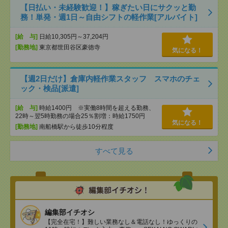
【日払い・未経験歓迎！】稼ぎたい日にサクッと勤
務！単発・週1日～自由シフトの軽作業[アルバイト]
[給 与]
日給10,305円～37,204円
[勤務地]
東京都世田谷区豪徳寺
気になる！
【週2日だけ】倉庫内軽作業スタッフ スマホのチェ
ック・検品[派遣]
[給 与]
時給1400円 ※実働8時間を超える勤務、
22時～翌5時勤務の場合25％割増：時給1750円
気になる！
[勤務地]
南船橋駅から徒歩10分程度
すべて見る
編集部イチオシ
【完全在宅！】難しい業務なし＆電話なし！ゆっくりの