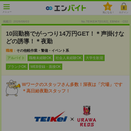
0
メニュー
気になる！
ログイン
掲載日 :2026
/
08
/
03
No.TEIKEIKT[0182]_EBN04・C02
10回勤務でがっつり14万円GET！＊声掛けな
どの誘導！＊夜勤
職種：
その他軽作業・警備・イベント系
アルバイト
職種未経験OK
社会人未経験OK
大学生歓迎
ブランクOK
WEB登録・面接OK
Wワークのスタッフさん多数！深夜は「穴場」です
＊高日給夜勤スタッフ！