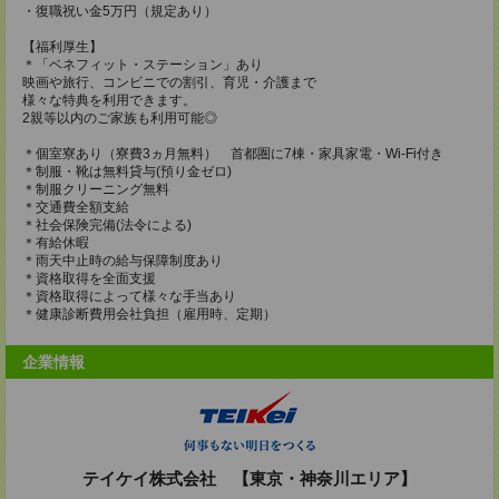
・復職祝い金5万円（規定あり）
【福利厚生】
＊「ベネフィット・ステーション」あり
映画や旅行、コンビニでの割引、育児・介護まで
様々な特典を利用できます。
2親等以内のご家族も利用可能◎
＊個室寮あり（寮費3ヵ月無料） 首都圏に7棟・家具家電・Wi-Fi付き
＊制服・靴は無料貸与(預り金ゼロ)
＊制服クリーニング無料
＊交通費全額支給
＊社会保険完備(法令による)
＊有給休暇
＊雨天中止時の給与保障制度あり
＊資格取得を全面支援
＊資格取得によって様々な手当あり
＊健康診断費用会社負担（雇用時、定期）
企業情報
テイケイ株式会社 【東京・神奈川エリア】