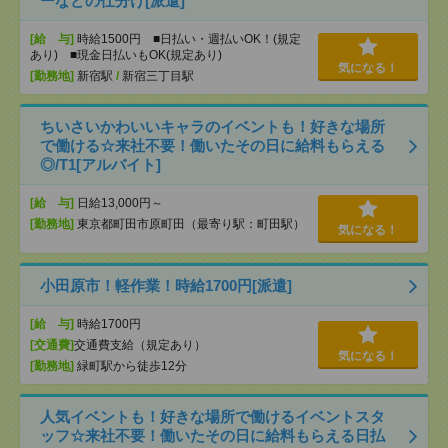
ーなどの仕分け[派遣]
[給 与]
時給1500円 ■日払い・週払いOK！(規定
あり) ■現金日払いもOK(規定あり)
気になる！
[勤務地]
新宿駅
/
新宿三丁目駅
ちいさいかわいいキャラのイベントも！好きな場所
で働ける☆来社不要！働いたその日に給料もらえる
◎/T1[アルバイト]
[給 与]
日給13,000円～
[勤務地]
東京都町田市原町田（最寄り駅：町田駅）
気になる！
小田原市！軽作業！時給1700円[派遣]
[給 与]
時給1700円
[交通費]
交通費支給（規定あり）
気になる！
[勤務地]
緑町駅から徒歩12分
人気イベントも！好きな場所で働けるイベントスタ
ッフ☆来社不要！働いたその日に給料もらえる日払