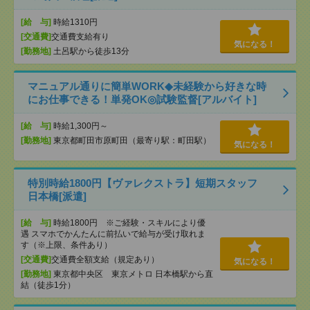
[給 与]
時給1310円
[交通費]
交通費支給有り
気になる！
[勤務地]
土呂駅から徒歩13分
マニュアル通りに簡単WORK◆未経験から好きな時
にお仕事できる！単発OK◎試験監督[アルバイト]
[給 与]
時給1,300円～
[勤務地]
東京都町田市原町田（最寄り駅：町田駅）
気になる！
特別時給1800円【ヴァレクストラ】短期スタッフ
日本橋[派遣]
[給 与]
時給1800円 ※ご経験・スキルにより優
遇 スマホでかんたんに前払いで給与が受け取れま
す（※上限、条件あり）
[交通費]
交通費全額支給（規定あり）
気になる！
[勤務地]
東京都中央区 東京メトロ 日本橋駅から直
結（徒歩1分）