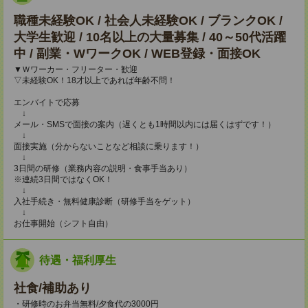
職種未経験OK / 社会人未経験OK / ブランクOK /
大学生歓迎 / 10名以上の大量募集 / 40～50代活躍
中 / 副業・WワークOK / WEB登録・面接OK
▼Ｗワーカー・フリーター・歓迎
▽未経験OK！18才以上であれば年齢不問！
エンバイトで応募
↓
メール・SMSで面接の案内（遅くとも1時間以内には届くはずです！）
↓
面接実施（分からないことなど相談に乗ります！）
↓
3日間の研修（業務内容の説明・食事手当あり）
※連続3日間ではなくOK！
↓
入社手続き・無料健康診断（研修手当をゲット）
↓
お仕事開始（シフト自由）
待遇・福利厚生
社食/補助あり
・研修時のお弁当無料/夕食代の3000円