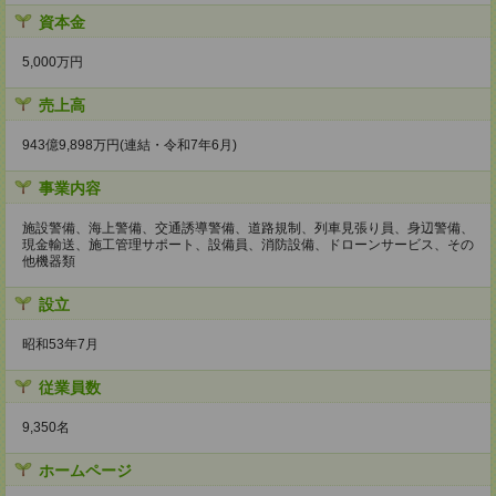
資本金
5,000万円
売上高
943億9,898万円(連結・令和7年6月)
事業内容
施設警備、海上警備、交通誘導警備、道路規制、列車見張り員、身辺警備、
現金輸送、施工管理サポート、設備員、消防設備、ドローンサービス、その
他機器類
設立
昭和53年7月
従業員数
9,350名
ホームページ