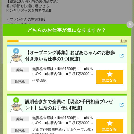
【総額10万円相当の装備品支給】
暑い季節も快適に過ごせる
ヒンヤリグッズを無料支給!!
・ファン付きの空調制服
×
・アイスメット
・紫外線カットの最新ヘルメット
どちらのお仕事が気になりますか？
・冷却ジェルシート
・塩分タブレット
1
/10
・完全防水リュック
・軽量安全靴
・靴下3足
【オープニング募集】おばあちゃんのお散歩
・ドリンク手当（200円/1勤務につき）
付き添いも仕事の1つ[派遣]
無資格未経験：時給1500円～ ■週払
給与
いOK ■扶養内OK ■日収1万2000円
以上
伊勢原駅
気になる!
勤務地
応募ページへ
説明会参加で全員に【現金2千円相当プレゼ
ント】生活のお手伝い[派遣]
気になる！
無資格未経験：時給1500円～ ■週払
給与
いOK ■扶養内OK ■日収1万2000円
以上
メール
LINE
大山寺(神奈川県)駅 / 大山ケーブル駅 /
で送る
で送る
気になる!
勤務地