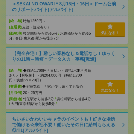
＜SEKAI NO OWARI＊8月15日・16日＞ドーム公演
のサポートバイト[アルバイト]
[給 与]
時給1250円～
[交通費]
支給（規定有り）
気になる！
[勤務地]
後楽園駅から徒歩5分
/
水道橋駅から徒歩5
分
/
春日(東京都)駅から徒歩7分
【完全在宅！】難しい業務なし＆電話なし！ゆっく
りの11時～時短＊データ入力・事務[派遣]
[給 与]
◆時給1,700円＊日払い・週払いOK＊昇給
あり♪【月収例】 ・約204,000円 （時給1,700
円 × 実働6h × 20日）
[交通費]
◆全額支給 ＊家が少し遠くても安心！
気になる！
[月収例]
20～25万円
[勤務地]
竹芝駅から徒歩2分
/
浜松町駅から徒歩4分
/
大門(東京都)駅から徒歩5分
/
…
ちいさいかわいいキャラのイベントも！好きな場所
で働ける☆来社不要！働いたその日に給料もらえる
◎/T1[アルバイト]