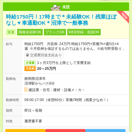
未読
NEW
時給1750円！17時まで＊未経験OK！残業ほぼ
なし▼車通勤OK＊沼津で一般事務
派遣
職種未経験OK
ブランクOK
WEB登録・面接OK
時給1750円 月収例 24万円 時給1750円×実働7h×週5日×4
給与
週 ※月収例を保証するものではありません。※給与即受取りサ
ービス利用可（利用条件有）
交通費別途支給あり
1ヶ月3万円を上限として実費支給
交通費
20～25万円
月収例
静岡県沼津市
勤務地
沼津駅からバス8分
建設業・住宅・建材・設備メ－カ－
09:00-17:00（休憩60分）実働7時間（残業少なめ！）
勤務時間
即日～長期
期間
履歴書不要
特徴