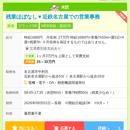
未読
NEW
残業ほぼなし▼近鉄名古屋での営業事務
派遣
ブランクOK
WEB登録・面接OK
時給1680円 月収例 27万円 時給1680円×実働7h50m×週5日×4
給与
週+残業5h ※月収例を保証するものではありません。
交通費別途支給あり
1ヶ月3万円を上限として実費支給
交通費
25～30万円
月収例
名古屋市中村区
勤務地
近鉄名古屋駅から徒歩5分
/
名古屋駅から徒歩10分
電機・電子・OA・精密機器関連商社
08:45-17:35（休憩60分）実働7時間50分（残業少なめ！）
勤務時間
2026年09月01日～長期 ※開始日相談OK ※9月～！
期間
履歴書不要
特徴
気になる！
応募する
詳細へ