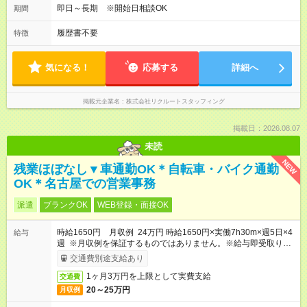
即日～長期 ※開始日相談OK
期間
履歴書不要
特徴
気になる！
応募する
詳細へ
掲載元企業名
株式会社リクルートスタッフィング
掲載日：2026.08.07
未読
NEW
残業ほぼなし▼車通勤OK＊自転車・バイク通勤
OK＊名古屋での営業事務
派遣
ブランクOK
WEB登録・面接OK
時給1650円 月収例 24万円 時給1650円×実働7h30m×週5日×4
給与
週 ※月収例を保証するものではありません。※給与即受取りサ
ービス利用可（利用条件有）
交通費別途支給あり
1ヶ月3万円を上限として実費支給
交通費
20～25万円
月収例