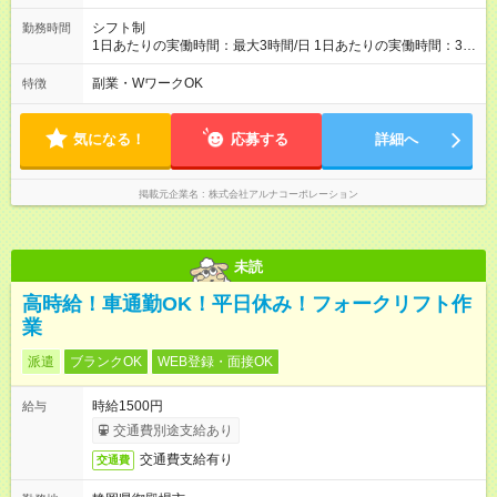
シフト制
勤務時間
1日あたりの実働時間：最大3時間/日 1日あたりの実働時間：3時
間 シフト例 ・8時00分～9時00分 ・9時00分～10時00分 ・17時
00分～18時00分
副業・WワークOK
特徴
気になる！
応募する
詳細へ
掲載元企業名
株式会社アルナコーポレーション
未読
高時給！車通勤OK！平日休み！フォークリフト作
業
派遣
ブランクOK
WEB登録・面接OK
時給1500円
給与
交通費別途支給あり
交通費支給有り
交通費