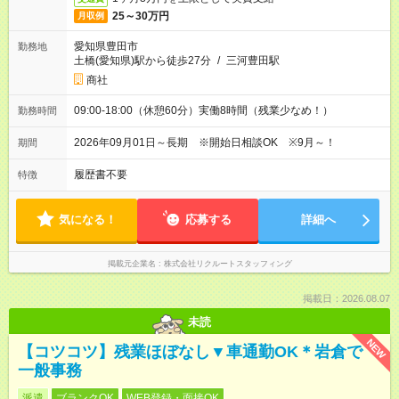
25～30万円
月収例
愛知県豊田市
勤務地
土橋(愛知県)駅から徒歩27分
/
三河豊田駅
商社
09:00-18:00（休憩60分）実働8時間（残業少なめ！）
勤務時間
2026年09月01日～長期 ※開始日相談OK ※9月～！
期間
履歴書不要
特徴
気になる！
応募する
詳細へ
掲載元企業名
株式会社リクルートスタッフィング
掲載日：2026.08.07
未読
NEW
【コツコツ】残業ほぼなし▼車通勤OK＊岩倉で
一般事務
派遣
ブランクOK
WEB登録・面接OK