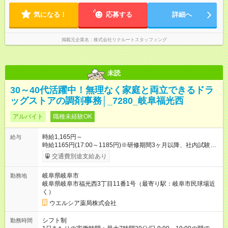
気になる！
応募する
詳細へ
掲載元企業名
株式会社リクルートスタッフィング
未読
30～40代活躍中！無理なく家庭と両立できるドラ
ッグストアの調剤事務│_7280_岐阜福光西
アルバイト
職種未経験OK
時給1,165円～
給与
時給1165円(17:00～1185円)※研修期間3ヶ月以降、社内試験に
よる更新判定あり 社内試験合格後、時給＋50～100円の昇給あ
交通費別途支給あり
り （大学生は＋20円） 試用期間あり：入社日から3ヶ月間／本
採用と待遇は変わりません。 【試用期間】試用期間あり 試用期
岐阜県岐阜市
勤務地
間の長さ：3ヶ月 雇用形態、給与は本採用時と同じです。
岐阜県岐阜市福光西3丁目11番1号（最寄り駅：岐阜市民球場近
く）
ウエルシア薬局株式会社
シフト制
勤務時間