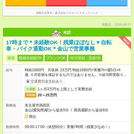
掲載元企業名
株式会社リクルートスタッフィング
掲載日：2026.08.07
未読
NEW
17時まで＊未経験OK！残業ほぼなし▼自転
車・バイク通勤OK＊金山で営業事務
派遣
職種未経験OK
ブランクOK
WEB登録・面接OK
時給1680円 月収例 23万円 時給1680円×実働7h×週5日×4
給与
週 ※月収例を保証するものではありません。※給与即受取りサ
ービス利用可（利用条件有）
交通費別途支給あり
1ヶ月3万円を上限として実費支給
交通費
20～25万円
月収例
名古屋市熱田区
勤務地
金山(愛知県)駅から徒歩5分
/
西高蔵駅から徒歩8分
商社
09:00-17:00（休憩60分）実働7時間（残業少なめ！）
勤務時間