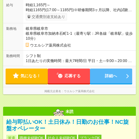
時給1,165円～
給与
時給1165円(17:00～1185円)※研修期間3ヶ月以降、社内試験に
よる更新判定あり 社内試験合格後、時給＋50～100円の昇給あ
交通費別途支給あり
り （大学生は＋20円） 試用期間あり：入社日から3ヶ月間／本
採用と待遇は変わりません。 【試用期間】試用期間あり 試用期
岐阜県岐阜市
勤務地
間の長さ：3ヶ月 雇用形態、給与は本採用時と同じです。
岐阜県岐阜市加納本石町1-1（最寄り駅：JR各線「岐阜駅」徒歩
10分）
ウエルシア薬局株式会社
シフト制
勤務時間
1日あたりの実働時間：最大7時間/日 平日・土---9:00～20:00 ※
固定シフト制 1日6時間～応相談 ☆土曜日を含む週4～5日の勤務
※勤務曜日応相談 ☆夕方以降も勤務可能な方歓迎 ☆未経験・無
気になる！
資格可
応募する
詳細へ
掲載元企業名
ウエルシア薬局株式会社
未読
給与即払いOK！土日休み！日勤のお仕事！NC旋
盤オペレーター
派遣
職種未経験OK
社会人未経験OK
ブランクOK