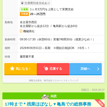
交通費別途支給あり
1ヶ月3万円を上限として実費支給
交通費
20～25万円
月収例
名古屋市西区
勤務地
名古屋駅から徒歩12分
/
亀島駅から徒歩6分
機械商社
09:00-17:30（休憩60分）実働7時間30分（残業少なめ！）
勤務時間
2026年09月01日～長期 ※開始日相談OK ※9月～！
期間
履歴書不要
特徴
気になる！
応募する
詳細へ
掲載元企業名
株式会社リクルートスタッフィング
掲載日：2026.08.07
未読
NEW
17時まで＊残業ほぼなし▼亀島での総務事務