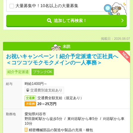
大量募集中！10名以上の大量募集
追加して再検索！
掲載日：2026.08.07
未読
NEW
お祝いキャンペーン！紹介予定派遣で正社員へ
＜コツコツモクモクメインの一人事務＞
紹介予定派遣
ブランクOK
時給1400円～
給与
交通費別途支給あり
交通費全額支給（規定あり）
交通費
20～25万円
月収例
愛知県刈谷市
勤務地
野田新町駅から徒歩5分
/
東刈谷駅から車5分
/
刈谷駅から車
10分
精密機械部品の製造や製品の充填・梱包