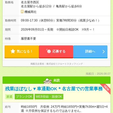
名古屋市西区
勤務地
名古屋駅から徒歩12分
/
亀島駅から徒歩6分
機械商社
09:00-17:30（休憩60分）実働7時間30分（残業少なめ！）
勤務時間
2026年09月01日～長期 ※開始日相談OK ※9月～！
期間
履歴書不要
特徴
気になる！
応募する
詳細へ
掲載元企業名
株式会社リクルートスタッフィング
掲載日：2026.08.07
未読
NEW
残業ほぼなし▼車通勤OK＊名古屋での営業事務
派遣
ブランクOK
WEB登録・面接OK
時給1650円 月収例 24万円 時給1650円×実働7h30m×週5日×4
給与
週 ※月収例を保証するものではありません。