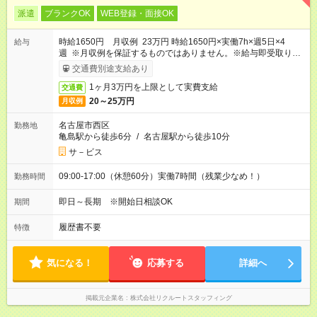
派遣
ブランクOK
WEB登録・面接OK
時給1650円 月収例 23万円 時給1650円×実働7h×週5日×4
給与
週 ※月収例を保証するものではありません。※給与即受取りサ
ービス利用可（利用条件有）
交通費別途支給あり
1ヶ月3万円を上限として実費支給
交通費
20～25万円
月収例
名古屋市西区
勤務地
亀島駅から徒歩6分
/
名古屋駅から徒歩10分
サ－ビス
09:00-17:00（休憩60分）実働7時間（残業少なめ！）
勤務時間
即日～長期 ※開始日相談OK
期間
履歴書不要
特徴
気になる！
応募する
詳細へ
掲載元企業名
株式会社リクルートスタッフィング