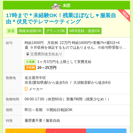
未読
NEW
17時まで＊未経験OK！残業ほぼなし▼服装自
由＊伏見でテレマーケティング
派遣
職種未経験OK
ブランクOK
WEB登録・面接OK
時給1600円 月収例 22万円 時給1600円×実働7h×週5日×4
給与
週 ※月収例を保証するものではありません。※給与即受取りサ
ービス利用可（利用条件有）
交通費別途支給あり
1ヶ月3万円を上限として実費支給
交通費
20～25万円
月収例
名古屋市中区
勤務地
伏見(愛知県)駅から徒歩5分
/
大須観音駅から徒歩6分
メーカー
09:00-17:00（休憩60分）実働7時間（残業少なめ！）
勤務時間
即日～長期 ※開始日相談OK
期間
履歴書不要
/
服装自由
特徴