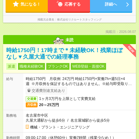
気になる！
応募する
詳細へ
掲載元企業名
株式会社リクルートスタッフィング
掲載日：2026.08.07
未読
NEW
時給1750円！17時まで＊未経験OK！残業ほぼ
なし▼久屋大通での経理事務
派遣
職種未経験OK
ブランクOK
WEB登録・面接OK
時給1750円 月収例 24万円 時給1750円×実働7h×週5日×4
給与
週 ※月収例を保証するものではありません。※給与即受取りサ
ービス利用可（利用条件有）
交通費別途支給あり
1ヶ月3万円を上限として実費支給
交通費
20～25万円
月収例
名古屋市中区
勤務地
久屋大通駅から徒歩6分
/
名古屋城駅から徒歩5分
機械・プラント・エンジニアリング
09:00-17:00（休憩60分）実働7時間（残業少なめ！）
勤務時間