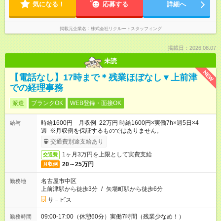
気になる！
応募する
詳細へ
掲載元企業名
株式会社リクルートスタッフィング
掲載日：2026.08.07
未読
NEW
【電話なし】17時まで＊残業ほぼなし▼上前津
での経理事務
派遣
ブランクOK
WEB登録・面接OK
時給1600円 月収例 22万円 時給1600円×実働7h×週5日×4
給与
週 ※月収例を保証するものではありません。
交通費別途支給あり
1ヶ月3万円を上限として実費支給
交通費
20～25万円
月収例
名古屋市中区
勤務地
上前津駅から徒歩3分
/
矢場町駅から徒歩6分
サ－ビス
09:00-17:00（休憩60分）実働7時間（残業少なめ！）
勤務時間