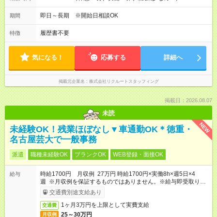
即日～長期 ※開始日相談OK
期間
履歴書不要
特徴
気になる！
応募する
詳細へ
掲載元企業名
株式会社リクルートスタッフィング
掲載日：2026.08.07
未読
NEW
未経験OK！残業ほぼなし▼車通勤OK＊徳重・
名古屋芸大で一般事務
派遣
職種未経験OK
ブランクOK
WEB登録・面接OK
時給1700円 月収例 27万円 時給1700円×実働8h×週5日×4
給与
週 ※月収例を保証するものではありません。※給与即受取りサ
ービス利用可（利用条件有）
交通費別途支給あり
1ヶ月3万円を上限として実費支給
交通費
25～30万円
月収例