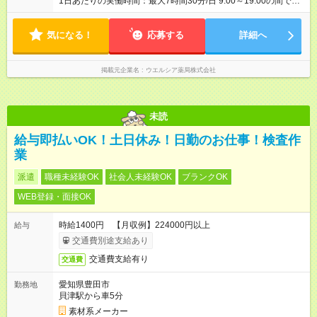
1日あたりの実働時間：最大7時間30分/日 9:00～19:00の間で1
日7.5時間の勤務 ☆週3～5日の勤務 ※勤務曜日応相談 ☆未経
験・無資格可
気になる！
応募する
詳細へ
掲載元企業名
ウエルシア薬局株式会社
未読
給与即払いOK！土日休み！日勤のお仕事！検査作
業
派遣
職種未経験OK
社会人未経験OK
ブランクOK
WEB登録・面接OK
時給1400円 【月収例】224000円以上
給与
交通費別途支給あり
交通費支給有り
交通費
愛知県豊田市
勤務地
貝津駅から車5分
素材系メーカー