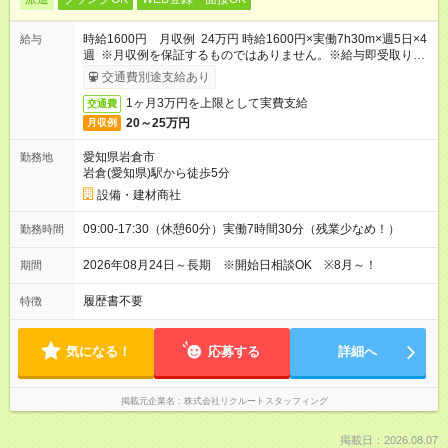
時給1600円 月収例 24万円 時給1600円×実働7h30m×週5日×4
給与
週 ※月収例を保証するものではありません。※給与即受取りサ
ービス利用可（利用条件有）
交通費別途支給あり
1ヶ月3万円を上限として実費支給
交通費
20～25万円
月収例
愛知県岩倉市
勤務地
岩倉(愛知県)駅から徒歩5分
設備・建材商社
09:00-17:30（休憩60分）実働7時間30分（残業少なめ！）
勤務時間
2026年08月24日～長期 ※開始日相談OK ※8月～！
期間
履歴書不要
特徴
気になる！
応募する
詳細へ
掲載元企業名
株式会社リクルートスタッフィング
掲載日：2026.08.07