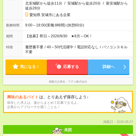
北安城駅から徒歩11分
/
安城駅から徒歩20分
/
新安城駅から
徒歩28分
愛知県 安城市にある企業
9:00～18:00(実働:8時間) (休憩60分)
勤務時間
【急募】即日～2026/9/30 ★8月～OK！
期間
履歴書不要
/
40～50代活躍中
/
電話対応なし
/
パソコンスキル
特徴
不要
気になる！
応募する
詳細へ
掲載元企業名
アデコ株式会社
興味のあるバイト
は、とりあえず保存しよう♪
保存した求人は、後からまとめて応募できるよ。
企業からアプローチが届くことも！
掲載日：2026.08.07
未読