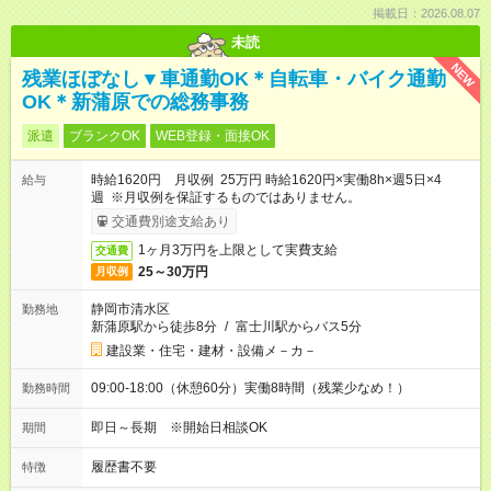
掲載日：2026.08.07
未読
NEW
残業ほぼなし▼車通勤OK＊自転車・バイク通勤
OK＊新蒲原での総務事務
派遣
ブランクOK
WEB登録・面接OK
時給1620円 月収例 25万円 時給1620円×実働8h×週5日×4
給与
週 ※月収例を保証するものではありません。
交通費別途支給あり
1ヶ月3万円を上限として実費支給
交通費
25～30万円
月収例
静岡市清水区
勤務地
新蒲原駅から徒歩8分
/
富士川駅からバス5分
建設業・住宅・建材・設備メ－カ－
09:00-18:00（休憩60分）実働8時間（残業少なめ！）
勤務時間
即日～長期 ※開始日相談OK
期間
履歴書不要
特徴