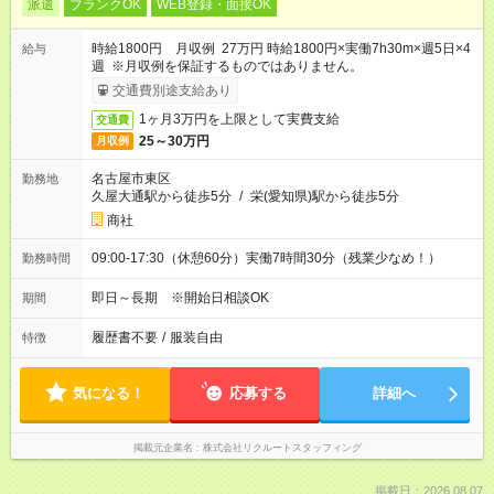
派遣
ブランクOK
WEB登録・面接OK
時給1800円 月収例 27万円 時給1800円×実働7h30m×週5日×4
給与
週 ※月収例を保証するものではありません。
交通費別途支給あり
1ヶ月3万円を上限として実費支給
交通費
25～30万円
月収例
名古屋市東区
勤務地
久屋大通駅から徒歩5分
/
栄(愛知県)駅から徒歩5分
商社
09:00-17:30（休憩60分）実働7時間30分（残業少なめ！）
勤務時間
即日～長期 ※開始日相談OK
期間
履歴書不要
/
服装自由
特徴
気になる！
応募する
詳細へ
掲載元企業名
株式会社リクルートスタッフィング
掲載日：2026.08.07