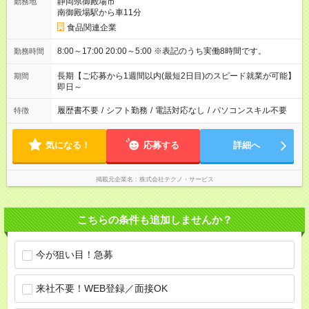
静岡県御殿場市
勤務地
南御殿場駅から車11分
食品関連企業
8:00～17:00 20:00～5:00 ※表記のうち実働8時間です。
勤務時間
長期【ご応募から1週間以内(最短2日目)のスピード就業が可能】
期間
即日～
履歴書不要
/
シフト勤務
/
電話対応なし
/
パソコンスキル不要
特徴
気になる！
応募する
詳細へ
掲載元企業名
株式会社テクノ・サービス
こちらの条件も追加しませんか？
今が狙い目！急募
来社不要！WEB登録／面接OK