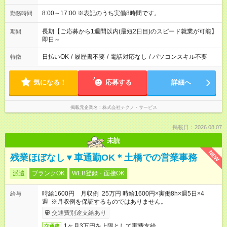
8:00～17:00 ※表記のうち実働8時間です。
勤務時間
長期【ご応募から1週間以内(最短2日目)のスピード就業が可能】
期間
即日～
日払いOK
/
履歴書不要
/
電話対応なし
/
パソコンスキル不要
特徴
気になる！
応募する
詳細へ
掲載元企業名
株式会社テクノ・サービス
掲載日：2026.08.07
未読
NEW
残業ほぼなし▼車通勤OK＊土橋での営業事務
派遣
ブランクOK
WEB登録・面接OK
時給1600円 月収例 25万円 時給1600円×実働8h×週5日×4
給与
週 ※月収例を保証するものではありません。
交通費別途支給あり
1ヶ月3万円を上限として実費支給
交通費