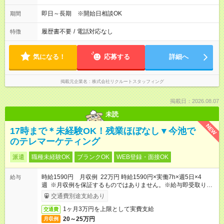
即日～長期 ※開始日相談OK
期間
履歴書不要
/
電話対応なし
特徴
気になる！
応募する
詳細へ
掲載元企業名
株式会社リクルートスタッフィング
掲載日：2026.08.07
未読
NEW
17時まで＊未経験OK！残業ほぼなし▼今池で
のテレマーケティング
派遣
職種未経験OK
ブランクOK
WEB登録・面接OK
時給1590円 月収例 22万円 時給1590円×実働7h×週5日×4
給与
週 ※月収例を保証するものではありません。※給与即受取りサ
ービス利用可（利用条件有）
交通費別途支給あり
1ヶ月3万円を上限として実費支給
交通費
20～25万円
月収例