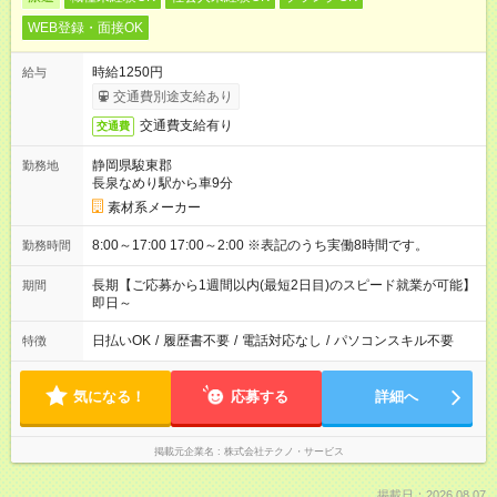
WEB登録・面接OK
時給1250円
給与
交通費別途支給あり
交通費支給有り
交通費
静岡県駿東郡
勤務地
長泉なめり駅から車9分
素材系メーカー
8:00～17:00 17:00～2:00 ※表記のうち実働8時間です。
勤務時間
長期【ご応募から1週間以内(最短2日目)のスピード就業が可能】
期間
即日～
日払いOK
/
履歴書不要
/
電話対応なし
/
パソコンスキル不要
特徴
気になる！
応募する
詳細へ
掲載元企業名
株式会社テクノ・サービス
掲載日：2026.08.07