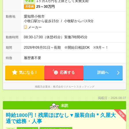
1ヶ月3万円を上限として実費支給
交通費
25～30万円
月収例
愛知県小牧市
勤務地
小牧口駅から徒歩15分
/
小牧駅からバス9分
メーカー
08:30-17:00（休憩45分）実働7時間45分
勤務時間
2026年09月01日～長期 ※開始日相談OK ※9月～！
期間
履歴書不要
特徴
気になる！
応募する
詳細へ
掲載元企業名
株式会社リクルートスタッフィング
掲載日：2026.08.07
未読
NEW
時給1800円！残業ほぼなし▼服装自由＊久屋大
通で総務・人事