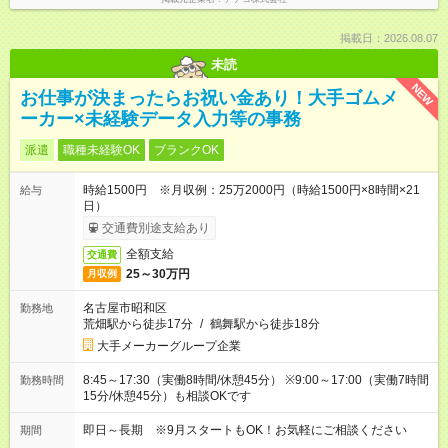
掲載日：2026.08.07
未読
NEW
お仕事が決まったらお祝い金あり！大手ゴムメ
ーカー×未経験データ入力等の事務
派遣
職種未経験OK
ブランクOK
時給1500円 ※月収例：25万2000円（時給1500円×8時間×21
給与
日）
交通費別途支給あり
全額支給
交通費
25～30万円
月収例
名古屋市昭和区
勤務地
荒畑駅から徒歩17分
/
鶴舞駅から徒歩18分
大手メーカーグループ企業
8:45～17:30（実働8時間/休憩45分） ※9:00～17:00（実働7時間
勤務時間
15分/休憩45分）も相談OKです
即日～長期 ※9月スタートもOK！お気軽にご相談ください
期間