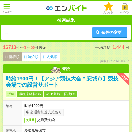
0
メニュー
気になる！
ログイン
検索結果
条件の変更
---
16710
1,444
件中
1
～
50
件表示
平均時給:
円
新着順
時給順
人気順
掲載日：2026.08.07
未読
NEW
時給1900円！【アジア競技大会＊安城市】競技
会場での設営サポート
派遣
職種未経験OK
WEB登録・面接OK
時給1900円
給与
交通費別途支給あり
交通費支給
交通費
愛知県安城市
勤務地