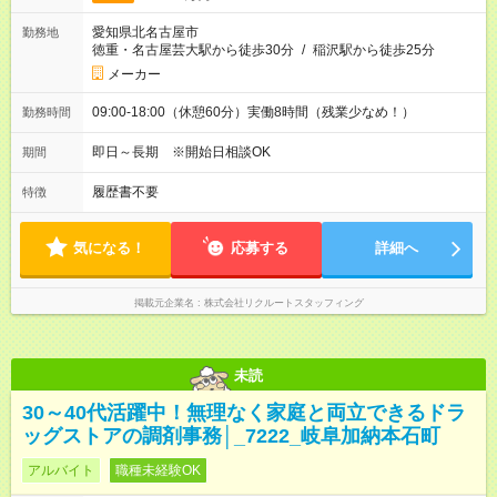
愛知県北名古屋市
勤務地
徳重・名古屋芸大駅から徒歩30分
/
稲沢駅から徒歩25分
メーカー
09:00-18:00（休憩60分）実働8時間（残業少なめ！）
勤務時間
即日～長期 ※開始日相談OK
期間
履歴書不要
特徴
気になる！
応募する
詳細へ
掲載元企業名
株式会社リクルートスタッフィング
未読
30～40代活躍中！無理なく家庭と両立できるドラ
ッグストアの調剤事務│_7222_岐阜加納本石町
アルバイト
職種未経験OK