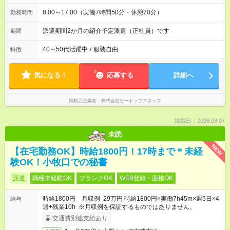
8:00～17:00（実働7時間50分・休憩70分）
勤務時間
派遣期間2か月の紹介予定派遣（正社員）です
期間
40～50代活躍中
/
服装自由
特徴
気になる！
応募する
詳細へ
掲載元企業名
株式会社ビートップスタッフ
掲載日：2026.08.07
未読
NEW
【在宅勤務OK】時給1800円！17時まで＊未経
験OK！小牧口での秘書
派遣
職種未経験OK
ブランクOK
WEB登録・面接OK
時給1800円 月収例 29万円 時給1800円×実働7h45m×週5日×4
給与
週+残業10h ※月収例を保証するものではありません。
交通費別途支給あり