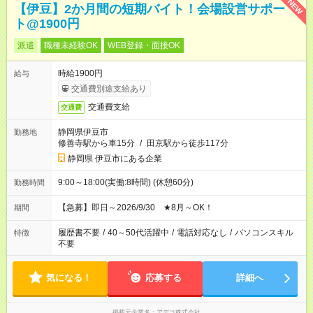
NEW
【伊豆】2か月間の短期バイト！会場設営サポー
ト@1900円
派遣
職種未経験OK
WEB登録・面接OK
時給1900円
給与
交通費別途支給あり
交通費支給
交通費
静岡県伊豆市
勤務地
修善寺駅から車15分
/
田京駅から徒歩117分
静岡県 伊豆市にある企業
9:00～18:00(実働:8時間) (休憩60分)
勤務時間
【急募】即日～2026/9/30 ★8月～OK！
期間
履歴書不要
/
40～50代活躍中
/
電話対応なし
/
パソコンスキル
特徴
不要
気になる！
応募する
詳細へ
掲載元企業名
アデコ株式会社