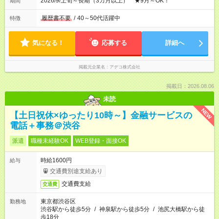
2026/9/上旬～長期（3カ月以上） ★9月～OK！
期間
履歴書不要
/
40～50代活躍中
特徴
気になる！
応募する
詳細へ
掲載元企業名
アデコ株式会社
掲載日：2026.08.06
未読
NEW
【土日祝休×ゆったり10時～】金融サービスの
電話＋事務＠渋谷
派遣
職種未経験OK
WEB登録・面接OK
時給1600円
給与
交通費別途支給あり
交通費支給
交通費
東京都渋谷区
勤務地
渋谷駅から徒歩5分
/
神泉駅から徒歩5分
/
池尻大橋駅から徒
歩18分