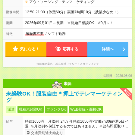
アウトソーシング・テレマ－ケティング
12:50-21:00（休憩60分）実働7時間10分（残業少なめ！）
勤務時間
2026年09月01日～長期 ※開始日相談OK ※9月～！
期間
履歴書不要
/
シフト勤務
特徴
気になる！
応募する
詳細へ
掲載元企業名
株式会社リクルートスタッフィング
掲載日：2026.08.06
未読
NEW
未経験OK！服装自由＊押上でテレマーケティン
グ
派遣
職種未経験OK
ブランクOK
WEB登録・面接OK
時給1650円 月収例 24万円 時給1650円×実働7h30m×週5日×4
給与
週 ※月収例を保証するものではありません。※給与即受取りサ
ービス利用可（利用条件有）
交通費別途支給あり