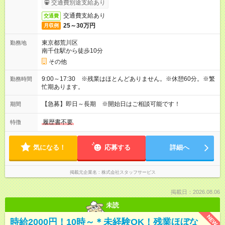
交通費別途支給あり
交通費支給あり
交通費
25～30万円
月収例
東京都荒川区
勤務地
南千住駅から徒歩10分
その他
9:00～17:30 ※残業はほとんどありません。※休憩60分。※繁
勤務時間
忙期あります。
【急募】即日～長期 ※開始日はご相談可能です！
期間
履歴書不要
特徴
気になる！
応募する
詳細へ
掲載元企業名
株式会社スタッフサービス
掲載日：2026.08.06
未読
NEW
時給2000円！10時～＊未経験OK！残業ほぼな