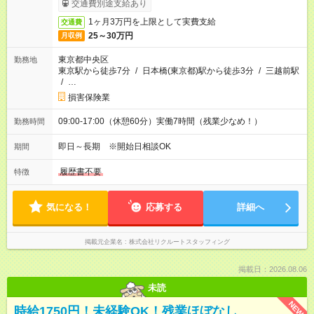
交通費別途支給あり
1ヶ月3万円を上限として実費支給
交通費
25～30万円
月収例
東京都中央区
勤務地
東京駅から徒歩7分
/
日本橋(東京都)駅から徒歩3分
/
三越前駅
/
…
損害保険業
09:00-17:00（休憩60分）実働7時間（残業少なめ！）
勤務時間
即日～長期 ※開始日相談OK
期間
履歴書不要
特徴
気になる！
応募する
詳細へ
掲載元企業名
株式会社リクルートスタッフィング
掲載日：2026.08.06
未読
NEW
時給1750円！未経験OK！残業ほぼなし