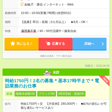
金融;IT・通信;インターネット・Web
10:00～18:00(実働:7時間) (休憩60分)
勤務時間
【急募】即日～長期（3カ月以上） ★8月～OK！
期間
履歴書不要
/
40～50代活躍中
/
服装自由
特徴
気になる！
応募する
詳細へ
掲載元企業名
アデコ株式会社
掲載日：2026.08.06
未読
NEW
時給1750円！2名の募集＊基本17時半まで＊電
話業務のお仕事
派遣
職種未経験OK
ブランクOK
WEB登録・面接OK
時給1750円＋交 【月収例】280,000円～ ■給与の前払いが可
給与
能な速払いサービスあり