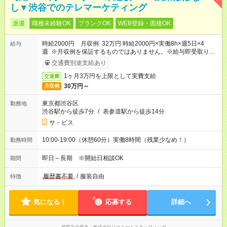
し▼渋谷でのテレマーケティング
派遣
職種未経験OK
ブランクOK
WEB登録・面接OK
時給2000円 月収例 32万円 時給2000円×実働8h×週5日×4
給与
週 ※月収例を保証するものではありません。※給与即受取りサ
ービス利用可（利用条件有）
交通費別途支給あり
1ヶ月3万円を上限として実費支給
交通費
30万円～
月収例
東京都渋谷区
勤務地
渋谷駅から徒歩7分
/
表参道駅から徒歩14分
サ－ビス
10:00-19:00（休憩60分）実働8時間（残業少なめ！）
勤務時間
即日～長期 ※開始日相談OK
期間
履歴書不要
/
服装自由
特徴
気になる！
応募する
詳細へ