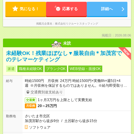
気になる！
応募する
詳細へ
掲載元企業名
株式会社リクルートスタッフィング
掲載日：2026.08.06
未読
NEW
未経験OK！残業ほぼなし▼服装自由＊加茂宮で
のテレマーケティング
派遣
職種未経験OK
ブランクOK
WEB登録・面接OK
時給1500円 月収例 24万円 時給1500円×実働8h×週5日×4
給与
週 ※月収例を保証するものではありません。※給与即受取りサ
ービス利用可（利用条件有）
交通費別途支給あり
1ヶ月3万円を上限として実費支給
交通費
20～25万円
月収例
さいたま市北区
勤務地
加茂宮駅から徒歩9分
/
土呂駅から徒歩15分
ソフトウェア