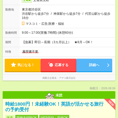
交通費支給
交通費
東京都渋谷区
勤務地
渋谷駅から徒歩7分
/
神泉駅から徒歩7分
/
代官山駅から徒歩
16分
マスコミ・広告;医療・福祉
9:00～17:00(実働:7時間) (休憩60分)
勤務時間
【急募】即日～長期（3カ月以上） ★8月～OK！
期間
履歴書不要
特徴
気になる！
応募する
詳細へ
掲載元企業名
アデコ株式会社
掲載日：2026.08.06
未読
NEW
時給1800円！未経験OK！英語が活かせる旅行
の予約受付
派遣
職種未経験OK
WEB登録・面接OK