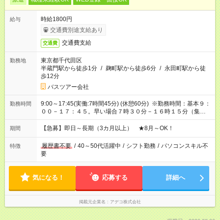
時給1800円
給与
交通費別途支給あり
交通費支給
交通費
東京都千代田区
勤務地
半蔵門駅から徒歩1分
/
麹町駅から徒歩6分
/
永田町駅から徒
歩12分
バスツアー会社
9:00～17:45(実働:7時間45分) (休憩60分) ※勤務時間：基本９：
勤務時間
００－１７：４５。早い場合７時３０分－１６時１５分（集客
状況による）、日によって変動あり、相談可。前月半ばにシフ
ト希望を提出できます。 ※シフト制
【急募】即日～長期（3カ月以上） ★8月～OK！
期間
履歴書不要
/
40～50代活躍中
/
シフト勤務
/
パソコンスキル不
特徴
要
気になる！
応募する
詳細へ
掲載元企業名
アデコ株式会社