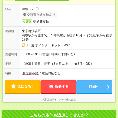
時給1770円
給与
交通費別途支給あり
交通費支給
交通費
東京都渋谷区
勤務地
渋谷駅から徒歩5分
/
神泉駅から徒歩10分
/
代官山駅から徒歩
17分
IT・通信;インターネット・Web
10:00～19:00(実働:8時間) (休憩60分)
勤務時間
【急募】即日～長期（3カ月以上） ★8月～OK！
期間
履歴書不要
/
電話対応なし
特徴
気になる！
応募する
詳細へ
掲載元企業名
アデコ株式会社
こちらの条件も追加しませんか？