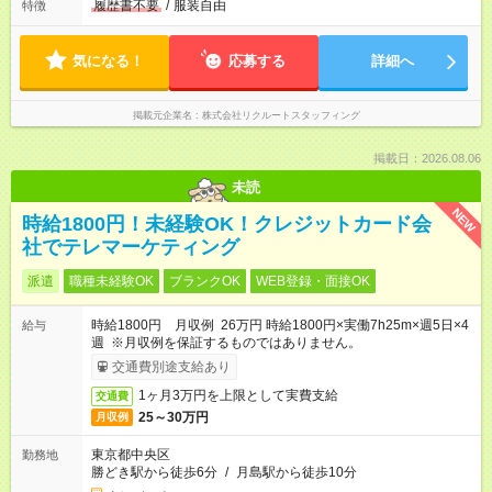
履歴書不要
/
服装自由
特徴
気になる！
応募する
詳細へ
掲載元企業名
株式会社リクルートスタッフィング
掲載日：2026.08.06
未読
NEW
時給1800円！未経験OK！クレジットカード会
社でテレマーケティング
派遣
職種未経験OK
ブランクOK
WEB登録・面接OK
時給1800円 月収例 26万円 時給1800円×実働7h25m×週5日×4
給与
週 ※月収例を保証するものではありません。
交通費別途支給あり
1ヶ月3万円を上限として実費支給
交通費
25～30万円
月収例
東京都中央区
勤務地
勝どき駅から徒歩6分
/
月島駅から徒歩10分