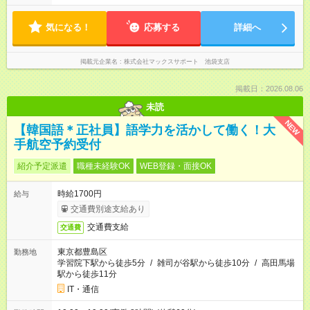
気になる！
応募する
詳細へ
掲載元企業名
株式会社マックスサポート 池袋支店
掲載日：2026.08.06
未読
NEW
【韓国語＊正社員】語学力を活かして働く！大
手航空予約受付
紹介予定派遣
職種未経験OK
WEB登録・面接OK
時給1700円
給与
交通費別途支給あり
交通費支給
交通費
東京都豊島区
勤務地
学習院下駅から徒歩5分
/
雑司が谷駅から徒歩10分
/
高田馬場
駅から徒歩11分
IT・通信