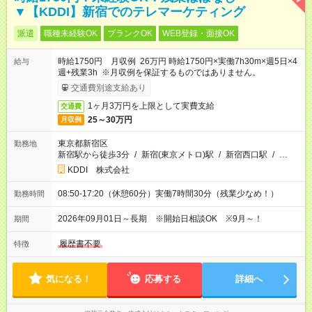
▼【KDDI】新宿でのテレマーケティング
派遣
職種未経験OK
ブランクOK
WEB登録・面接OK
時給1750円 月収例 26万円 時給1750円×実働7h30m×週5日×4
給与
週+残業3h ※月収例を保証するものではありません。
交通費別途支給あり
1ヶ月3万円を上限として実費支給
交通費
25～30万円
月収例
東京都新宿区
勤務地
新宿駅から徒歩3分
/
新宿(東京メトロ)駅
/
新宿西口駅
/
…
KDDI 株式会社
08:50-17:20（休憩60分）実働7時間30分（残業少なめ！）
勤務時間
2026年09月01日～長期 ※開始日相談OK ※9月～！
期間
履歴書不要
特徴
気になる！
応募する
詳細へ