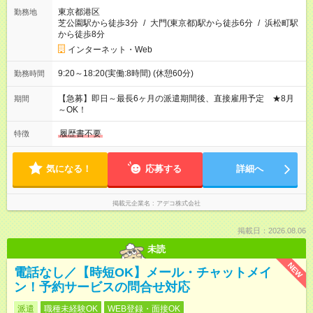
東京都港区
勤務地
芝公園駅から徒歩3分
/
大門(東京都)駅から徒歩6分
/
浜松町駅
から徒歩8分
インターネット・Web
9:20～18:20(実働:8時間) (休憩60分)
勤務時間
【急募】即日～最長6ヶ月の派遣期間後、直接雇用予定 ★8月
期間
～OK！
履歴書不要
特徴
気になる！
応募する
詳細へ
掲載元企業名
アデコ株式会社
掲載日：2026.08.06
未読
NEW
電話なし／【時短OK】メール・チャットメイ
ン！予約サービスの問合せ対応
派遣
職種未経験OK
WEB登録・面接OK