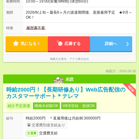
10:00～19:00(実働:8時間) (休憩60分)
勤務時間
2026/9/上旬～最長6ヶ月の派遣期間後、直接雇用予定 ★9月～
期間
OK！
履歴書不要
特徴
気になる！
応募する
詳細へ
掲載元企業名
アデコ株式会社
掲載日：2026.08.06
未読
NEW
時給2000円！【長期研修あり】Web広告配信の
カスタマーサポート＊テレマ
紹介予定派遣
職種未経験OK
WEB登録・面接OK
時給2000円 ＊直雇用後は月給例:300000円
給与
交通費別途支給あり
交通費支給
交通費