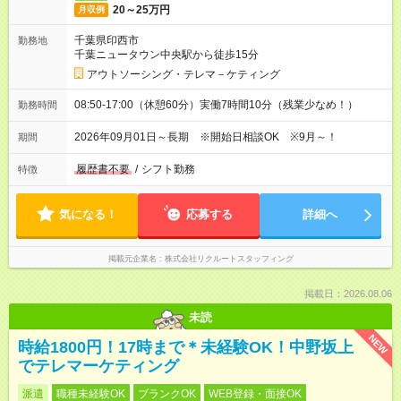
20～25万円
月収例
千葉県印西市
勤務地
千葉ニュータウン中央駅から徒歩15分
アウトソーシング・テレマ－ケティング
08:50-17:00（休憩60分）実働7時間10分（残業少なめ！）
勤務時間
2026年09月01日～長期 ※開始日相談OK ※9月～！
期間
履歴書不要
/
シフト勤務
特徴
気になる！
応募する
詳細へ
掲載元企業名
株式会社リクルートスタッフィング
掲載日：2026.08.06
未読
NEW
時給1800円！17時まで＊未経験OK！中野坂上
でテレマーケティング
派遣
職種未経験OK
ブランクOK
WEB登録・面接OK