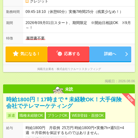
クレジット
09:45-18:10（休憩60分）実働7時間25分（残業少なめ！）
勤務時間
2026年09月01日スタート、期間限定 ※開始日相談OK ※9月
期間
～！
履歴書不要
特徴
気になる！
応募する
詳細へ
掲載元企業名
株式会社リクルートスタッフィング
掲載日：2026.08.06
未読
NEW
時給1800円！17時まで＊未経験OK！大手保険
会社でテレマーケティング
派遣
職種未経験OK
ブランクOK
WEB登録・面接OK
時給1800円 月収例 25万円 時給1800円×実働7h×週5日×4
給与
週 ※月収例を保証するものではありません。