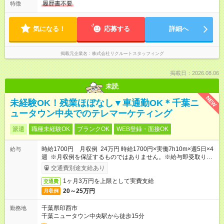
履歴書不要
特徴
気になる！
応募する
詳細へ
掲載元企業名
株式会社リクルートスタッフィング
掲載日：2026.08.06
未読
NEW
未経験OK！残業ほぼなし▼車通勤OK＊千葉ニ
ュータウン中央でのテレマーケティング
派遣
職種未経験OK
ブランクOK
WEB登録・面接OK
時給1700円 月収例 24万円 時給1700円×実働7h10m×週5日×4
給与
週 ※月収例を保証するものではありません。※給与即受取りサ
ービス利用可（利用条件有）
交通費別途支給あり
1ヶ月3万円を上限として実費支給
交通費
20～25万円
月収例
千葉県印西市
勤務地
千葉ニュータウン中央駅から徒歩15分