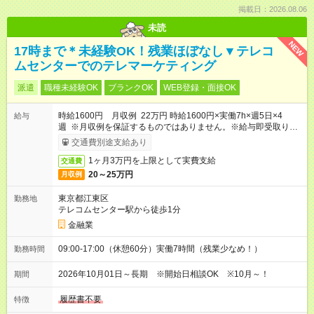
掲載日：2026.08.06
未読
NEW
17時まで＊未経験OK！残業ほぼなし▼テレコ
ムセンターでのテレマーケティング
派遣
職種未経験OK
ブランクOK
WEB登録・面接OK
時給1600円 月収例 22万円 時給1600円×実働7h×週5日×4
給与
週 ※月収例を保証するものではありません。※給与即受取りサ
ービス利用可（利用条件有）
交通費別途支給あり
1ヶ月3万円を上限として実費支給
交通費
20～25万円
月収例
東京都江東区
勤務地
テレコムセンター駅から徒歩1分
金融業
09:00-17:00（休憩60分）実働7時間（残業少なめ！）
勤務時間
2026年10月01日～長期 ※開始日相談OK ※10月～！
期間
履歴書不要
特徴