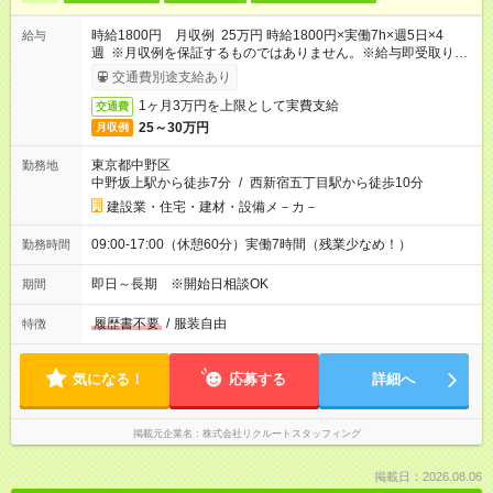
時給1800円 月収例 25万円 時給1800円×実働7h×週5日×4
給与
週 ※月収例を保証するものではありません。※給与即受取りサ
ービス利用可（利用条件有）
交通費別途支給あり
1ヶ月3万円を上限として実費支給
交通費
25～30万円
月収例
東京都中野区
勤務地
中野坂上駅から徒歩7分
/
西新宿五丁目駅から徒歩10分
建設業・住宅・建材・設備メ－カ－
09:00-17:00（休憩60分）実働7時間（残業少なめ！）
勤務時間
即日～長期 ※開始日相談OK
期間
履歴書不要
/
服装自由
特徴
気になる！
応募する
詳細へ
掲載元企業名
株式会社リクルートスタッフィング
掲載日：2026.08.06