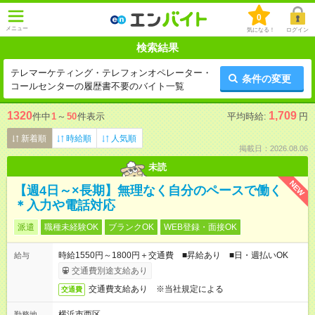
0
メニュー
気になる！
ログイン
検索結果
テレマーケティング・テレフォンオペレーター・
条件の変更
コールセンターの履歴書不要のバイト一覧
1320
1,709
件中
1
～
50
件表示
平均時給:
円
新着順
時給順
人気順
掲載日：2026.08.06
未読
NEW
【週4日～×長期】無理なく自分のペースで働く
＊入力や電話対応
派遣
職種未経験OK
ブランクOK
WEB登録・面接OK
時給1550円～1800円＋交通費 ■昇給あり ■日・週払いOK
給与
交通費別途支給あり
交通費支給あり ※当社規定による
交通費
横浜市西区
勤務地