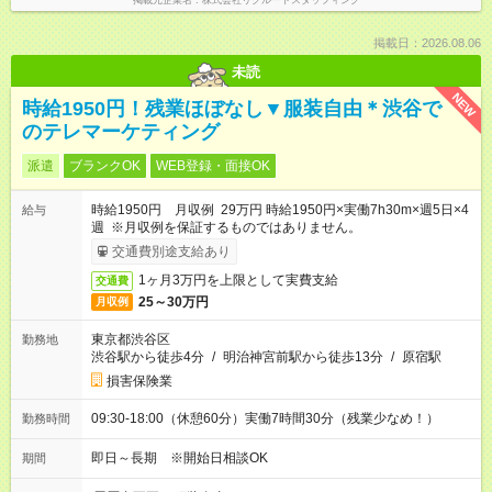
掲載元企業名
株式会社リクルートスタッフィング
掲載日：2026.08.06
未読
NEW
時給1950円！残業ほぼなし▼服装自由＊渋谷で
のテレマーケティング
派遣
ブランクOK
WEB登録・面接OK
時給1950円 月収例 29万円 時給1950円×実働7h30m×週5日×4
給与
週 ※月収例を保証するものではありません。
交通費別途支給あり
1ヶ月3万円を上限として実費支給
交通費
25～30万円
月収例
東京都渋谷区
勤務地
渋谷駅から徒歩4分
/
明治神宮前駅から徒歩13分
/
原宿駅
損害保険業
09:30-18:00（休憩60分）実働7時間30分（残業少なめ！）
勤務時間
即日～長期 ※開始日相談OK
期間