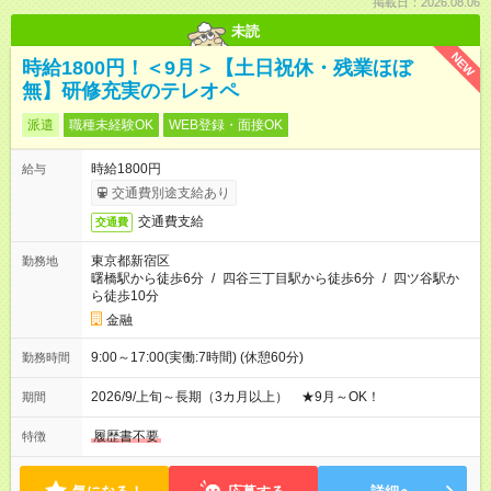
掲載日：2026.08.06
未読
NEW
時給1800円！＜9月＞【土日祝休・残業ほぼ
無】研修充実のテレオペ
派遣
職種未経験OK
WEB登録・面接OK
時給1800円
給与
交通費別途支給あり
交通費支給
交通費
東京都新宿区
勤務地
曙橋駅から徒歩6分
/
四谷三丁目駅から徒歩6分
/
四ツ谷駅か
ら徒歩10分
金融
9:00～17:00(実働:7時間) (休憩60分)
勤務時間
2026/9/上旬～長期（3カ月以上） ★9月～OK！
期間
履歴書不要
特徴