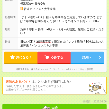
横浜駅から徒歩5分
駅近オフィス＊大手企業
【1日7時間～OK】 様々な時間帯をご用意していますので まず
勤務時間
はご希望をお聞かせください！ ＜その他シフト例＞ 9：00～
17：00 11：00～20：00 などなど！その他のお時間もOKです！
急募！即日～長期 ■8月～・9月～の就業、短期もご相談くださ
期間
い！
日払いOK
/
履歴書不要
/
服装自由
/
シフト勤務
/
10名以上の大
特徴
量募集
/
パソコンスキル不要
気になる！
応募する
詳細へ
掲載元企業名
株式会社ウィルオブ・ワーク コール&オフィスデザイン事業部
興味のあるバイト
は、とりあえず保存しよう♪
保存した求人は、後からまとめて応募できるよ。
企業からアプローチが届くことも！
掲載日：2026.08.06
未読