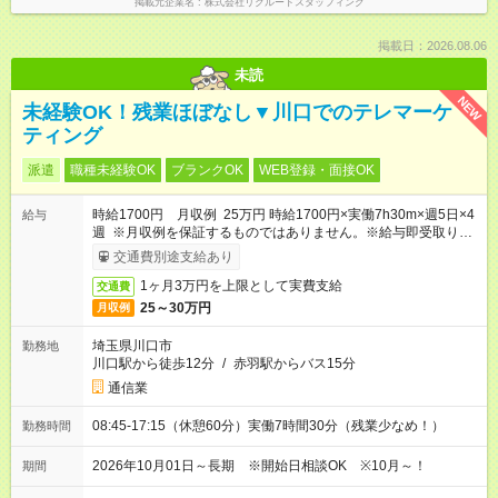
掲載元企業名
株式会社リクルートスタッフィング
掲載日：2026.08.06
未読
NEW
未経験OK！残業ほぼなし▼川口でのテレマーケ
ティング
派遣
職種未経験OK
ブランクOK
WEB登録・面接OK
時給1700円 月収例 25万円 時給1700円×実働7h30m×週5日×4
給与
週 ※月収例を保証するものではありません。※給与即受取りサ
ービス利用可（利用条件有）
交通費別途支給あり
1ヶ月3万円を上限として実費支給
交通費
25～30万円
月収例
埼玉県川口市
勤務地
川口駅から徒歩12分
/
赤羽駅からバス15分
通信業
08:45-17:15（休憩60分）実働7時間30分（残業少なめ！）
勤務時間
2026年10月01日～長期 ※開始日相談OK ※10月～！
期間