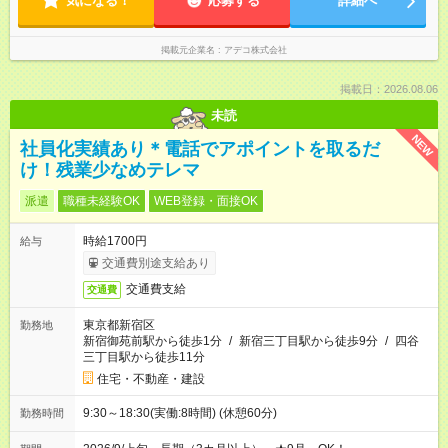
気になる！
応募する
詳細へ
掲載元企業名
アデコ株式会社
掲載日：2026.08.06
未読
NEW
社員化実績あり＊電話でアポイントを取るだ
け！残業少なめテレマ
派遣
職種未経験OK
WEB登録・面接OK
時給1700円
給与
交通費別途支給あり
交通費支給
交通費
東京都新宿区
勤務地
新宿御苑前駅から徒歩1分
/
新宿三丁目駅から徒歩9分
/
四谷
三丁目駅から徒歩11分
住宅・不動産・建設
9:30～18:30(実働:8時間) (休憩60分)
勤務時間