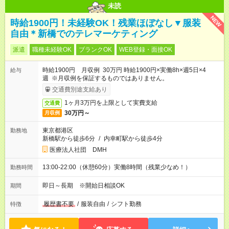
未読
NEW
時給1900円！未経験OK！残業ほぼなし▼服装
自由＊新橋でのテレマーケティング
派遣
職種未経験OK
ブランクOK
WEB登録・面接OK
時給1900円 月収例 30万円 時給1900円×実働8h×週5日×4
給与
週 ※月収例を保証するものではありません。
交通費別途支給あり
1ヶ月3万円を上限として実費支給
交通費
30万円～
月収例
東京都港区
勤務地
新橋駅から徒歩6分
/
内幸町駅から徒歩4分
医療法人社団 DMH
13:00-22:00（休憩60分）実働8時間（残業少なめ！）
勤務時間
即日～長期 ※開始日相談OK
期間
履歴書不要
/
服装自由
/
シフト勤務
特徴