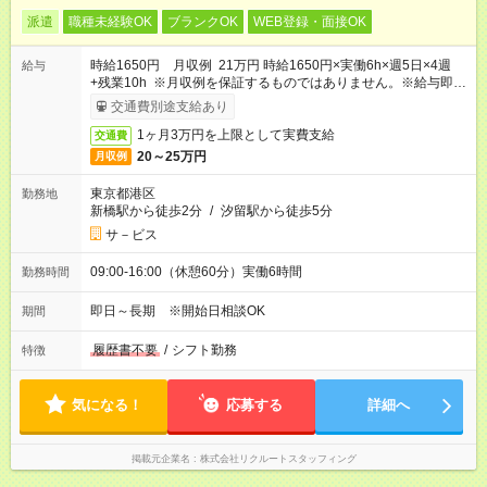
派遣
職種未経験OK
ブランクOK
WEB登録・面接OK
時給1650円 月収例 21万円 時給1650円×実働6h×週5日×4週
給与
+残業10h ※月収例を保証するものではありません。※給与即受
取りサービス利用可（利用条件有）
交通費別途支給あり
1ヶ月3万円を上限として実費支給
交通費
20～25万円
月収例
東京都港区
勤務地
新橋駅から徒歩2分
/
汐留駅から徒歩5分
サ－ビス
09:00-16:00（休憩60分）実働6時間
勤務時間
即日～長期 ※開始日相談OK
期間
履歴書不要
/
シフト勤務
特徴
気になる！
応募する
詳細へ
掲載元企業名
株式会社リクルートスタッフィング