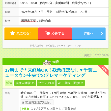
09:00-18:00（休憩60分）実働8時間（残業少なめ！）
勤務時間
2026年09月16日～長期 ※開始日相談OK ※9月～！
期間
履歴書不要
/
服装自由
特徴
気になる！
応募する
詳細へ
掲載元企業名
株式会社リクルートスタッフィング
掲載日：2026.08.06
未読
NEW
17時まで＊未経験OK！残業ほぼなし▼千葉ニ
ュータウン中央でのテレマーケティング
派遣
職種未経験OK
ブランクOK
WEB登録・面接OK
時給1500円 月収例 21万円 時給1500円×実働7h10m×週5日×4
給与
週 ※月収例を保証するものではありません。※給与即受取りサ
ービス利用可（利用条件有）
交通費別途支給あり
1ヶ月3万円を上限として実費支給
交通費