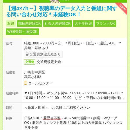
NEW
【週4×7h～】視聴率のデータ入力と番組に関す
る問い合わせ対応＊未経験OK！
派遣
職種未経験OK
社会人未経験OK
大学生歓迎
ブランクOK
WEB登録・面接OK
時給1800～2000円＋交 ＊即日払い・日払い・週払いOK ＊
給与
昇給・昇格あり
交通費別途支給あり
交通費規定支給
交通費
川崎市中原区
勤務地
武蔵小杉駅
コールセンター
▼1日7時間～ ≪シフト例≫ ＊09:00～15:00 ＊09:00～17:00 ＊
勤務時間
10:00～16:00 ＊11:00～20:00 など ・平日のみや短時間の勤務
もOK！ ・働き方はお気軽にご相談下さい
＜急募＞即日～ お気軽にご相談ください
期間
日払いOK
/
履歴書不要
/
40～50代活躍中
/
副業・Wワーク
特徴
OK
/
服装自由
/
シフト勤務
/
10名以上の大量募集
/
パソコンス
キル不要