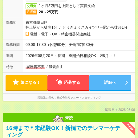
1ヶ月3万円を上限として実費支給
交通費
20～25万円
月収例
東京都墨田区
勤務地
押上駅から徒歩1分
/
とうきょうスカイツリー駅から徒歩1分
電機・電子・OA・精密機器関連商社
09:00-17:30（休憩60分）実働7時間30分
勤務時間
2026年08月20日～長期 ※開始日相談OK ※8月～！
期間
履歴書不要
/
服装自由
特徴
気になる！
応募する
詳細へ
掲載元企業名
株式会社リクルートスタッフィング
掲載日：2026.08.06
未読
NEW
16時まで＊未経験OK！新橋でのテレマーケテ
ィング