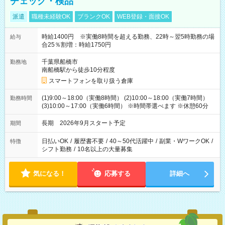
チェック・検品
派遣
職種未経験OK
ブランクOK
WEB登録・面接OK
時給1400円 ※実働8時間を超える勤務、22時～翌5時勤務の場
給与
合25％割増：時給1750円
千葉県船橋市
勤務地
南船橋駅から徒歩10分程度
スマートフォンを取り扱う倉庫
(1)9:00～18:00（実働8時間） (2)10:00～18:00（実働7時間）
勤務時間
(3)10:00～17:00（実働6時間） ※時間帯選べます ※休憩60分
長期 2026年9月スタート予定
期間
日払いOK
/
履歴書不要
/
40～50代活躍中
/
副業・WワークOK
/
特徴
シフト勤務
/
10名以上の大量募集
気になる！
応募する
詳細へ