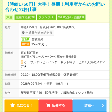
【時給1750円】大手！長期！利用者からのお問い
合わせのお仕事
派遣
職種未経験OK
ブランクOK
WEB登録・面接OK
時給1750円 月収例 262,500円+残業代
給与
交通費別途支給あり
全額支給
交通費
25～30万円
月収例
東京都町田市
勤務地
南町田グランベリーパーク駅から徒歩8分
ケーブルテレビ・インターネット等サービス！人気のメディ
ア★
09:30～18:00(実働7時間30分 休憩1時間)
勤務時間
2026年09月上旬～長期 ※9月～！
期間
履歴書不要
/
40～50代活躍中
/
服装自由
/
シフト勤務
特徴
気になる！
応募する
詳細へ