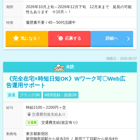
2026年10月上旬～2026年12月下旬 12月末まで 延長の可能
期間
性もあります ※10月～！
履歴書不要
/
40～50代活躍中
特徴
気になる！
応募する
詳細へ
掲載日：2026.08.07
未読
《完全在宅×時短日短OK》Wワーク可〇Web広
告運用サポート
派遣
ブランクOK
WEB登録・面接OK
時給2100～2200円＋交
給与
交通費別途支給あり
交通費支給(規定有り)
交通費
東京都新宿区
勤務地
新宿御苑前駅から徒歩3分
/
新宿三丁目駅から徒歩4分