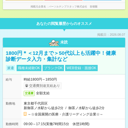
掲載元企業名
パーソルテンプスタッフ株式会社 首都圏
あなたの閲覧履歴からのオススメ
掲載日：2026.08.07
未読
1800円＊＜12月まで＞50代以上も活躍中！健康
診断データ入力・集計など
派遣
職種未経験OK
ブランクOK
WEB登録・面接OK
時給1800円～1850円
給与
交通費別途支給あり
全額支給
交通費
東京都千代田区
勤務地
新御茶ノ水駅から徒歩2分
/
御茶ノ水駅から徒歩2分
～☆全国展開の医療・介護リーディング企業☆～
09:00～17:15(実働7時間15分 休憩1時間)
勤務時間