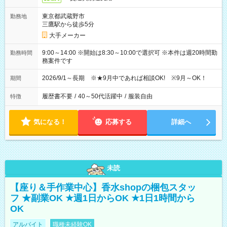
東京都武蔵野市
勤務地
三鷹駅から徒歩5分
大手メーカー
9:00～14:00 ※開始は8:30～10:00で選択可 ※本件は週20時間勤
勤務時間
務案件です
2026/9/1～長期 ※★9月中であれば相談OK! ※9月～OK！
期間
履歴書不要
/
40～50代活躍中
/
服装自由
特徴
気になる！
応募する
詳細へ
未読
【座り＆手作業中心】香水shopの梱包スタッ
フ ★副業OK ★週1日からOK ★1日1時間から
OK
アルバイト
職種未経験OK