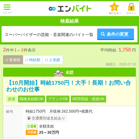
0
メニュー
気になる！
ログイン
検索結果
条件の変更
スーパーバイザーの芸能・音楽関連のバイト一覧
2
1,750
件中
1
～
2
件表示
平均時給:
円
新着順
時給順
人気順
掲載日：2026.07.30
未読
【10月開始】時給1750円！大手！長期！お問い合
わせのお仕事
派遣
職種未経験OK
ブランクOK
WEB登録・面接OK
時給1750円 月収例 262,500円+残業代
給与
交通費別途支給あり
全額支給
交通費
25～30万円
月収例