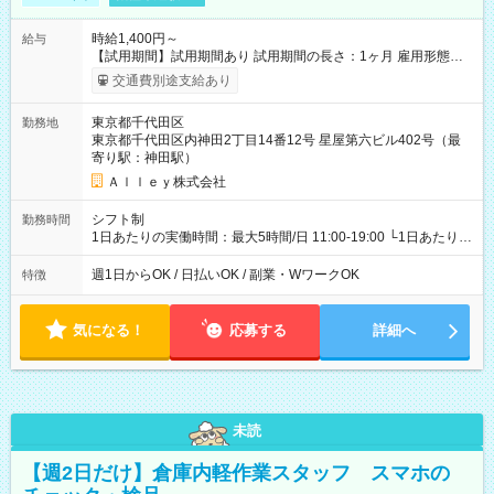
時給1,400円～
給与
【試用期間】試用期間あり 試用期間の長さ：1ヶ月 雇用形態、
給与は本採用時と同じです。
交通費別途支給あり
東京都千代田区
勤務地
東京都千代田区内神田2丁目14番12号 星屋第六ビル402号（最
寄り駅：神田駅）
Ａｌｌｅｙ株式会社
シフト制
勤務時間
1日あたりの実働時間：最大5時間/日 11:00-19:00 └1日あたりの
実働時間：1-5時間 └上記の時間帯内であれば、いつでも勤務可
能！ └平日・土曜日の中で、お好きな曜日でご勤務いただけま
週1日からOK / 日払いOK / 副業・WワークOK
特徴
す！ 【シフト例】 ・11:00～14:00 ・16:30～19:00 ・13:00～
18:00 などのように、自由な働き方が可能なお仕事です！
気になる！
応募する
詳細へ
未読
【週2日だけ】倉庫内軽作業スタッフ スマホの