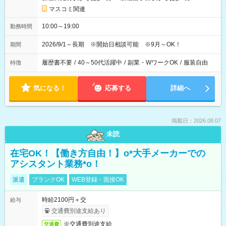
マスコミ関連
10:00～19:00
勤務時間
2026/9/1～長期 ※開始日相談可能 ※9月～OK！
期間
履歴書不要
/
40～50代活躍中
/
副業・WワークOK
/
服装自由
特徴
気になる！
応募する
詳細へ
掲載日：2026.08.07
未読
在宅OK！【働き方自由！】o*大手メーカーでの
アシスタント業務*o！
派遣
ブランクOK
WEB登録・面接OK
時給2100円＋交
給与
交通費別途支給あり
※交通費別途支給
交通費