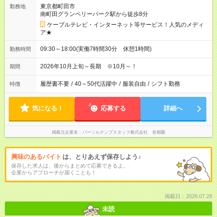
東京都町田市
勤務地
南町田グランベリーパーク駅から徒歩8分
ケーブルテレビ・インターネット等サービス！人気のメディ
ア★
09:30～18:00(実働7時間30分 休憩1時間)
勤務時間
2026年10月上旬～長期 ※10月～！
期間
履歴書不要
/
40～50代活躍中
/
服装自由
/
シフト勤務
特徴
気になる！
応募する
詳細へ
掲載元企業名
パーソルテンプスタッフ株式会社 首都圏
興味のあるバイト
は、とりあえず保存しよう♪
保存した求人は、後からまとめて応募できるよ。
企業からアプローチが届くことも！
掲載日：2026.07.28
未読