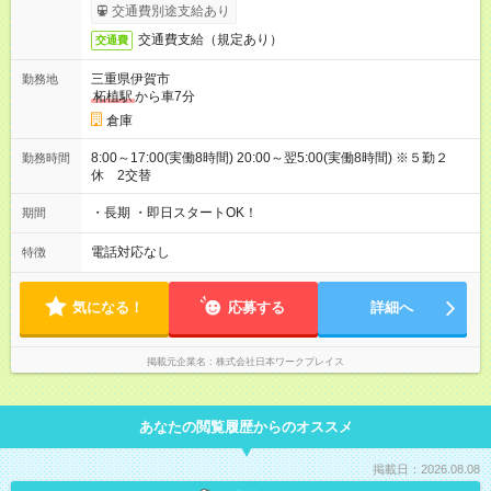
交通費別途支給あり
交通費支給（規定あり）
交通費
三重県伊賀市
勤務地
柘植駅
から車7分
倉庫
8:00～17:00(実働8時間) 20:00～翌5:00(実働8時間) ※５勤２
勤務時間
休 2交替
・長期 ・即日スタートOK！
期間
電話対応なし
特徴
気になる！
応募する
詳細へ
掲載元企業名
株式会社日本ワークプレイス
あなたの閲覧履歴からのオススメ
掲載日：2026.08.08