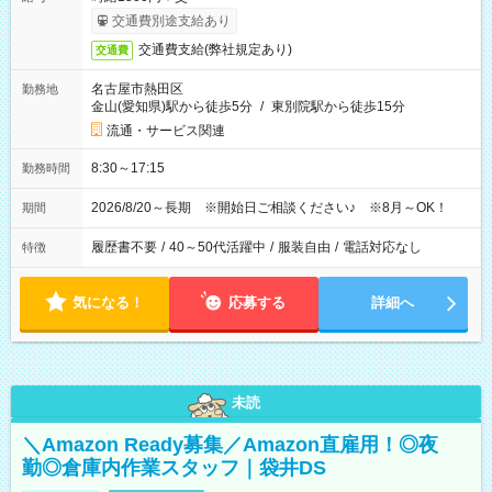
交通費別途支給あり
交通費支給(弊社規定あり)
交通費
名古屋市熱田区
勤務地
金山(愛知県)駅から徒歩5分
/
東別院駅から徒歩15分
流通・サービス関連
8:30～17:15
勤務時間
2026/8/20～長期 ※開始日ご相談ください♪ ※8月～OK！
期間
履歴書不要
/
40～50代活躍中
/
服装自由
/
電話対応なし
特徴
気になる！
応募する
詳細へ
未読
＼Amazon Ready募集／Amazon直雇用！◎夜
勤◎倉庫内作業スタッフ｜袋井DS