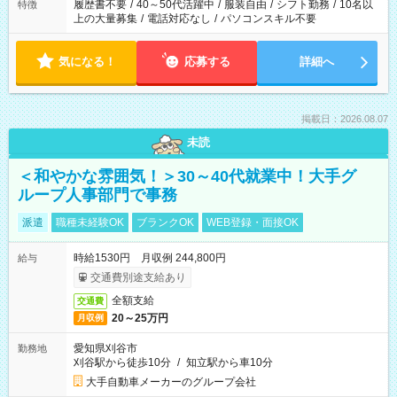
合は応募できません。
履歴書不要
/
40～50代活躍中
/
服装自由
/
シフト勤務
/
10名以
特徴
上の大量募集
/
電話対応なし
/
パソコンスキル不要
気になる！
応募する
詳細へ
掲載日：2026.08.07
未読
＜和やかな雰囲気！＞30～40代就業中！大手グ
ループ人事部門で事務
派遣
職種未経験OK
ブランクOK
WEB登録・面接OK
時給1530円 月収例 244,800円
給与
交通費別途支給あり
全額支給
交通費
20～25万円
月収例
愛知県刈谷市
勤務地
刈谷駅から徒歩10分
/
知立駅から車10分
大手自動車メーカーのグループ会社