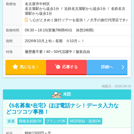
名古屋市中村区
勤務地
名古屋駅から徒歩1分
/
近鉄名古屋駅から徒歩1分
/
名鉄名古
屋駅から徒歩1分
＼心がときめく旅行ツアーを提供！／大手の旅行代理店です♪
09:30～18:10(実働7時間40分 休憩1時間)
勤務時間
2026年10月上旬～長期 ※10月～！
期間
履歴書不要
/
40～50代活躍中
/
服装自由
特徴
気になる！
応募する
詳細へ
掲載日：2026.08.03
未読
《5名募集*在宅》ほぼ電話ナシ！データ入力な
どコツコツ事務！
派遣
職種未経験OK
ブランクOK
WEB登録・面接OK
時給1500円＋交
給与