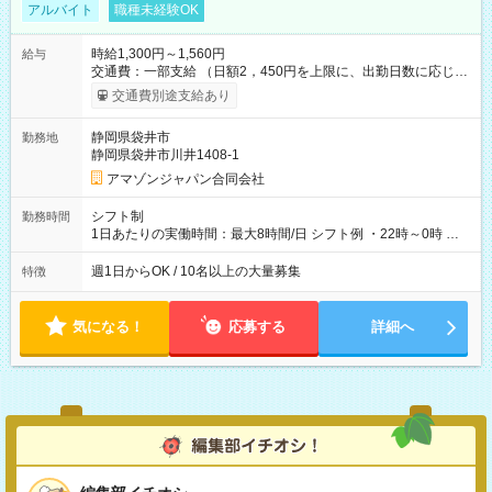
アルバイト
職種未経験OK
時給1,300円～1,560円
給与
交通費：一部支給 （日額2，450円を上限に、出勤日数に応じて
実費支給） ※22:00～翌5:00までは時給25%UP！ ■給与前払い
交通費別途支給あり
制度あり ※前払い額の上限あり、手数料無料（Amazon負担）
そのほか所定の条件が適用されます 【試用期間】試用期間なし
静岡県袋井市
勤務地
静岡県袋井市川井1408-1
アマゾンジャパン合同会社
シフト制
勤務時間
1日あたりの実働時間：最大8時間/日 シフト例 ・22時～0時 入
社後、就業可能シフトをご確認の上、申請してください。
週1日からOK / 10名以上の大量募集
特徴
気になる！
応募する
詳細へ