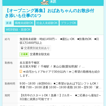
未読
【オープニング募集】おばあちゃんのお散歩付
き添いも仕事の1つ
派遣
職種未経験OK
社会人未経験OK
ブランクOK
WEB登録・面接OK
無資格未経験：時給1450円～ ■週払いOK ■扶養内OK ■日
給与
収1万1600円以上
交通費別途支給あり
交通費全額支給
交通費
名古屋市千種区
勤務地
名古屋大学駅
/
千種駅
/
東山公園(愛知県)駅
/
…
≪自宅からドアtoドアで30分以内！≫ご希望の勤務地を紹介
します。
9:00～18:00（休憩60分） ■ご希望があれば下記シフトもOK！
勤務時間
早番 7:00～16:00 遅番 10:00～19:00 夜勤 16:30～翌9:30 「家族
と休みを合わせたい」 「余裕を持って夕飯の準備がしたい」
「できれば残業はしたくない」 など、ご希望を教えてください
【8月中のスタートOK！急募！】2カ月～ ■ご応募から最短2～
期間
ね。 ※Wワーク希望の方へ 今ご覧のお仕事で希望する勤務時間
3日後に就業が可能です！
と、もう1つのお仕事の勤務時間。 合計で週40時間を超える場