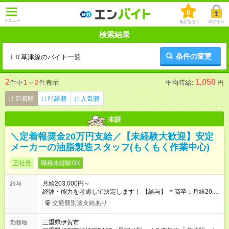
0
メニュー
気になる！
ログイン
検索結果
条件の変更
ＪＲ草津線のバイト一覧
2
1,050
件中
1
～
2
件表示
平均時給:
円
新着順
時給順
人気順
未読
＼定着報奨金20万円支給／【未経験大歓迎】安定
メーカーの油脂製造スタッフ(もくもく作業中心)
正社員
職種未経験OK
月給203,000円～
給与
経験・能力を考慮して決定します！ 【給与】 ＊高卒：月給20.3
万円～ ＊短大・専門卒：月給21.5万円～ ＊大卒以上：月給22.7
交通費別途支給あり
万円～ 【手当】 ＊伊賀工場手当(15,000円) ＊通勤手当/皆勤・精
勤手当 ＊残業手当(全額支給)/深夜手当/休日出勤手当 ＊資格手当
三重県伊賀市
勤務地
など ＊賞与 年2回(6月・12月)前年実績4.5カ月分 ＊昇給 年1