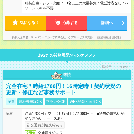
服装自由
/
シフト勤務
/
10名以上の大量募集
/
電話対応なし
/
パ
ソコンスキル不要
気になる！
応募する
詳細へ
掲載元企業名
マンパワーグループ株式会社 ケアサービス事業部 （医療福祉介護関連）
あなたの閲覧履歴からのオススメ
掲載日：2026.08.07
未読
完全在宅＊時給1700円！16時定時！契約状況の
更新・修正など事務サポート
派遣
職種未経験OK
ブランクOK
WEB登録・面接OK
時給1700円＋交 【月収例】272,000円～ ■給与の前払いが可
給与
能な速払いサービスあり
交通費別途支給あり
交通費支給あり
交通費