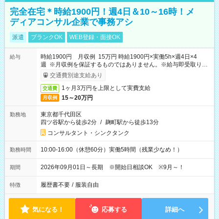
完全在宅＊時給1900円！週4日＆10～16時！メ
ディアコンサル企業で事務アシ
派遣
ブランクOK
WEB登録・面接OK
時給1900円 月収例 15万円 時給1900円×実働5h×週4日×4
給与
週 ※月収例を保証するものではありません。※給与即受取りサ
ービス利用可（利用条件有）
交通費別途支給あり
1ヶ月3万円を上限として実費支給
交通費
15～20万円
月収例
東京都千代田区
勤務地
四ツ谷駅から徒歩2分
/
麹町駅から徒歩13分
コンサルタント・シンクタンク
10:00-16:00（休憩60分）実働5時間（残業少なめ！）
勤務時間
2026年09月01日～長期 ※開始日相談OK ※9月～！
期間
履歴書不要
/
服装自由
特徴
気になる！
応募する
詳細へ