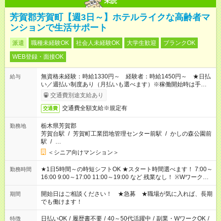
未読
芳賀郡芳賀町【週3日～】ホテルライクな高齢者マ
ンションで生活サポート
派遣
職種未経験OK
社会人未経験OK
大学生歓迎
ブランクOK
WEB登録・面接OK
無資格未経験：時給1330円～ 経験者：時給1450円～ ★日払
給与
い／週払い制度あり（月払いも選べます）※稼働開始時は手続き
完了次第のお支払いとなります。
交通費別途支給あり
交通費全額支給※規定有
交通費
栃木県芳賀郡
勤務地
芳賀台駅
/
芳賀町工業団地管理センター前駅
/
かしの森公園前
駅
/
…
＜シニア向けマンション＞
★1日5時間～の時短シフトOK ★スタート時間選べます！ 7:00～
勤務時間
16:00 9:00～17:00 11:00～19:00 など 残業なし！ ※Wワークの
場合、他のお仕事と合わせ週40時間超の就業はご案内できませ
ん ※法令に基づき、週20時間以上勤務は社会保険への加入対象
開始日はご相談ください！ ★急募 ★職場が気に入れば、長期
期間
となります ※労働者派遣法（日雇い派遣の原則禁止）により、
でも働けます！
短時間・短期間の就業はご案内が難しい場合があります
日払いOK
/
履歴書不要
/
40～50代活躍中
/
副業・WワークOK
/
特徴