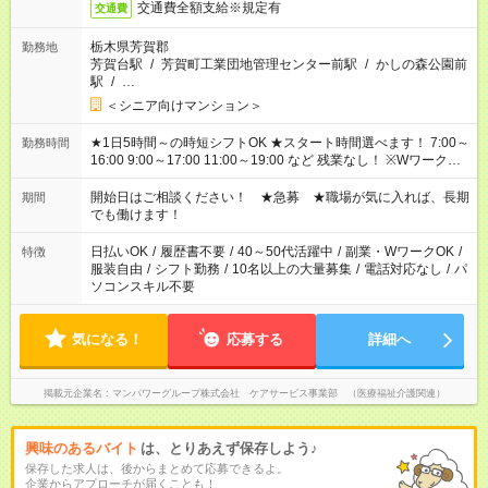
交通費全額支給※規定有
交通費
栃木県芳賀郡
勤務地
芳賀台駅
/
芳賀町工業団地管理センター前駅
/
かしの森公園前
駅
/
…
＜シニア向けマンション＞
★1日5時間～の時短シフトOK ★スタート時間選べます！ 7:00～
勤務時間
16:00 9:00～17:00 11:00～19:00 など 残業なし！ ※Wワークの
場合、他のお仕事と合わせ週40時間超の就業はご案内できませ
ん ※法令に基づき、週20時間以上勤務は社会保険への加入対象
開始日はご相談ください！ ★急募 ★職場が気に入れば、長期
期間
となります ※労働者派遣法（日雇い派遣の原則禁止）により、
でも働けます！
短時間・短期間の就業はご案内が難しい場合があります
日払いOK
/
履歴書不要
/
40～50代活躍中
/
副業・WワークOK
/
特徴
服装自由
/
シフト勤務
/
10名以上の大量募集
/
電話対応なし
/
パ
ソコンスキル不要
気になる！
応募する
詳細へ
掲載元企業名
マンパワーグループ株式会社 ケアサービス事業部 （医療福祉介護関連）
興味のあるバイト
は、とりあえず保存しよう♪
保存した求人は、後からまとめて応募できるよ。
企業からアプローチが届くことも！