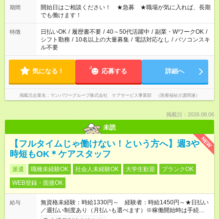
合わせ週40時間超の就業はご案内できません ※法令に基づき、
開始日はご相談ください！ ★急募 ★職場が気に入れば、長期
期間
週20時間以上勤務は社会保険への加入対象となります ※労働者
でも働けます！
派遣法（日雇い派遣の原則禁止）により、短時間・短期間の就
業はご案内が難しい場合があります
日払いOK
/
履歴書不要
/
40～50代活躍中
/
副業・WワークOK
/
特徴
シフト勤務
/
10名以上の大量募集
/
電話対応なし
/
パソコンスキ
ル不要
気になる！
応募する
詳細へ
掲載元企業名
マンパワーグループ株式会社 ケアサービス事業部 （医療福祉介護関連）
掲載日：2026.08.06
未読
NEW
【フルタイムじゃ働けない！という方へ】週3や
時短もOK＊ケアスタッフ
派遣
職種未経験OK
社会人未経験OK
大学生歓迎
ブランクOK
WEB登録・面接OK
無資格未経験：時給1330円～ 経験者：時給1450円～★日払い
給与
／週払い制度あり（月払いも選べます）※稼働開始時は手続き完
了次第のお支払いとなります。