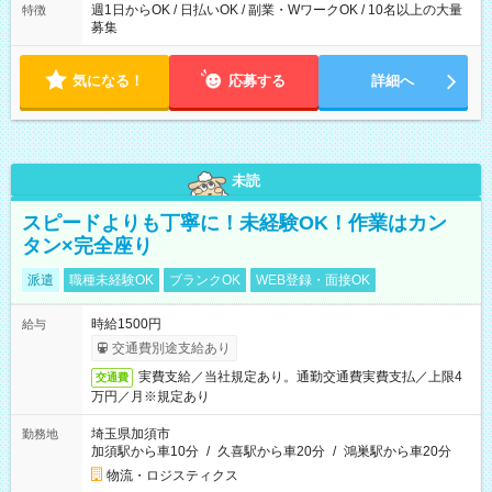
週1日からOK / 日払いOK / 副業・WワークOK / 10名以上の大量
特徴
募集
気になる！
応募する
詳細へ
未読
スピードよりも丁寧に！未経験OK！作業はカン
タン×完全座り
派遣
職種未経験OK
ブランクOK
WEB登録・面接OK
時給1500円
給与
交通費別途支給あり
実費支給／当社規定あり。通勤交通費実費支払／上限4
交通費
万円／月※規定あり
埼玉県加須市
勤務地
加須駅から車10分
/
久喜駅から車20分
/
鴻巣駅から車20分
物流・ロジスティクス