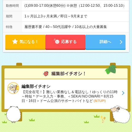
(1)09:00-17:00(休憩60分) ※休憩（12:00-12:50、15:00-15:10）
勤務時間
1ヶ月以上3ヶ月未満／即日～9月末まで
期間
履歴書不要
/
40～50代活躍中
/
10名以上の大量募集
特徴
気になる！
応募する
詳細へ
編集部イチオシ
【完全在宅！】難しい業務なし＆電話なし！ゆっくりの11時
～時短＊データ入力・事務、＜SEKAI NO OWARI＊8月15
日・16日＞ドーム公演のサポートバイトなど
(8/7UP!)