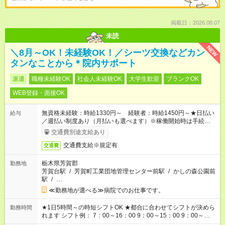
掲載日：2026.08.07
未読
NEW
＼8月～OK！未経験OK！／シーツ交換などカン
タンなことから＊院内サポート
派遣
職種未経験OK
社会人未経験OK
大学生歓迎
ブランクOK
WEB登録・面接OK
無資格未経験：時給1330円～ 経験者：時給1450円～★日払い
給与
／週払い制度あり（月払いも選べます）※稼働開始時は手続き完
了次第のお支払いとなります。
交通費別途支給あり
交通費支給※規定有
交通費
栃木県芳賀郡
勤務地
芳賀台駅
/
芳賀町工業団地管理センター前駅
/
かしの森公園前
駅
/
…
≪勤務地が選べる≫病院でのお仕事です。
★1日5時間～の時短シフトOK ★都合に合わせてシフトが決めら
勤務時間
れます シフト例： 7：00～16：00 9：00～15：00 9：00～
18：00 11：00～20：00 など ※Wワークの場合、他のお仕事と