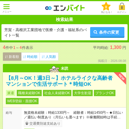
0
メニュー
気になる！
ログイン
検索結果
芳賀・高根沢工業団地で医療・介護・福祉系のバ
条件の変更
イト一覧
4
1,300
件中
1
～
4
件表示
平均時給:
円
新着順
時給順
人気順
掲載日：2026.08.08
未読
NEW
【8月～OK！週3日～】ホテルライクな高齢者
マンションで生活サポート＊時短OK
派遣
職種未経験OK
社会人未経験OK
大学生歓迎
ブランクOK
WEB登録・面接OK
無資格未経験：時給1330円～ 経験者：時給1450円～★日払い
給与
／週払い制度あり（月払いも選べます）※稼働開始時は手続き完
了次第のお支払いとなります。
交通費別途支給あり