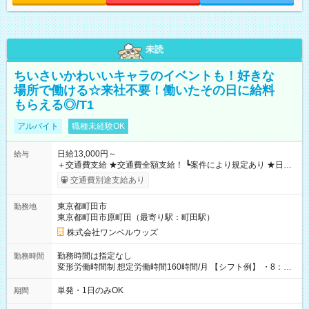
未読
ちいさいかわいいキャラのイベントも！好きな
場所で働ける☆来社不要！働いたその日に給料
もらえる◎/T1
アルバイト
職種未経験OK
日給13,000円～
給与
＋交通費支給 ★交通費全額支給！ ┗案件により規定あり ★日払
いOK！（規定あり） ┗働いたその日に現金GET♪ お仕事後はコ
交通費別途支給あり
ンビニATMから 日払い分を引き落とせます！ 【試用期間】試
用期間なし
東京都町田市
勤務地
東京都町田市原町田（最寄り駅：町田駅）
株式会社ワンベルウッズ
勤務時間は指定なし
勤務時間
変形労働時間制 想定労働時間160時間/月 【シフト例】 ・8：00
～21：00
単発・1日のみOK
期間