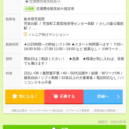
交通費別途支給あり
交通費全額支給※規定有
交通費
栃木県芳賀郡
勤務地
芳賀台駅
/
芳賀町工業団地管理センター前駅
/
かしの森公園前
駅
/
…
＜シニア向けマンション＞
★1日5時間～の時短シフトOK ★スタート時間選べます！ 7:00～
勤務時間
16:00 9:00～17:00 11:00～19:00 など 残業なし！ ※Wワークの
場合、他のお仕事と合わせ週40時間超の就業はご案内できませ
ん ※法令に基づき、週20時間以上勤務は社会保険への加入対象
開始日はご相談ください！ ★急募 ★職場が気に入れば、長期
期間
となります ※労働者派遣法（日雇い派遣の原則禁止）により、
でも働けます！
短時間・短期間の就業はご案内が難しい場合があります
日払いOK
/
履歴書不要
/
40～50代活躍中
/
副業・WワークOK
/
特徴
服装自由
/
シフト勤務
/
10名以上の大量募集
/
電話対応なし
/
パ
ソコンスキル不要
気になる！
応募する
詳細へ
掲載元企業名
マンパワーグループ株式会社 ケアサービス事業部 （医療福祉介護関連）
掲載日：2026.08.05