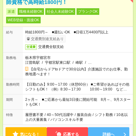
師資格で高時給1800円！
派遣
職種未経験OK
社会人未経験OK
ブランクOK
WEB登録・面接OK
時給1800円～ ■週払いOK ■日収1万4400円以上
給与
交通費別途支給あり
交通費全額支給
交通費
栃木県宇都宮市
勤務地
江曽島駅
/
宇都宮駅東口駅
/
峰駅
/
…
【自宅からドアtoドアで30分以内】介護施設でのお仕事。勤
務地選べます！
【日勤のみ】9:00～17:00（休憩60分） ■ご希望があればその他
勤務時間
シフトもOK！ （例）8:30～17:30 10:00～19:00 など
「家族とお休みを合わせたい」 「できれば残業はしたくない」
など、あなたのご希望に沿ったお仕事をご紹介します！ ※Wワ
2ヶ月～ ■ご応募から最短3日後に開始可能 8月～、9月スター
期間
ーク希望の方へ 今ご覧のお仕事で希望する勤務時間と、もう1つ
トもOK！
のお仕事の勤務時間。 合計で週40時間を超える場合は応募でき
ません
履歴書不要
/
40～50代活躍中
/
服装自由
/
シフト勤務
/
10名以
特徴
上の大量募集
/
パソコンスキル不要
気になる！
応募する
詳細へ