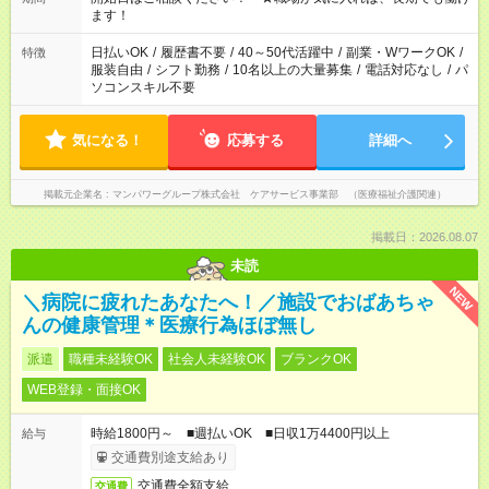
間以上勤務は社会保険への加入対象となります ※労働者派遣法
ます！
（日雇い派遣の原則禁止）により、短時間・短期間の就業はご
案内が難しい場合があります
日払いOK
/
履歴書不要
/
40～50代活躍中
/
副業・WワークOK
/
特徴
服装自由
/
シフト勤務
/
10名以上の大量募集
/
電話対応なし
/
パ
ソコンスキル不要
気になる！
応募する
詳細へ
掲載元企業名
マンパワーグループ株式会社 ケアサービス事業部 （医療福祉介護関連）
掲載日：2026.08.07
未読
NEW
＼病院に疲れたあなたへ！／施設でおばあちゃ
んの健康管理＊医療行為ほぼ無し
派遣
職種未経験OK
社会人未経験OK
ブランクOK
WEB登録・面接OK
時給1800円～ ■週払いOK ■日収1万4400円以上
給与
交通費別途支給あり
交通費全額支給
交通費