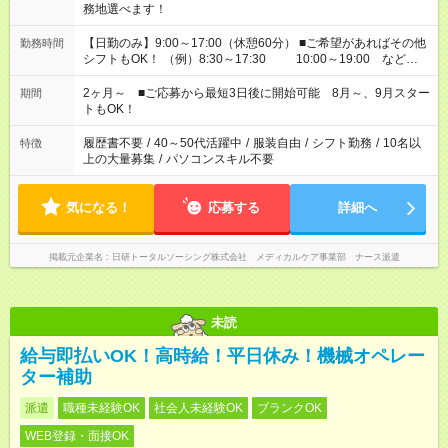
務地選べます！
【日勤のみ】9:00～17:00（休憩60分） ■ご希望があればその他
勤務時間
シフトもOK！ （例）8:30～17:30 10:00～19:00 など
「家族とお休みを合わせたい」 「できれば残業はしたくない」
など、あなたのご希望に沿ったお仕事をご紹介します！ ※Wワ
2ヶ月～ ■ご応募から最短3日後に開始可能 8月～、9月スター
期間
ーク希望の方へ 今ご覧のお仕事で希望する勤務時間と、もう1つ
トもOK！
のお仕事の勤務時間。 合計で週40時間を超える場合は応募でき
ません
履歴書不要
/
40～50代活躍中
/
服装自由
/
シフト勤務
/
10名以
特徴
上の大量募集
/
パソコンスキル不要
気になる！
応募する
詳細へ
掲載元企業名
日研トータルソーシング株式会社 メディカルケア事業部 ナース派遣
未読
給与即払いOK！高時給！平日休み！機械オペレー
ター補助
派遣
職種未経験OK
社会人未経験OK
ブランクOK
WEB登録・面接OK