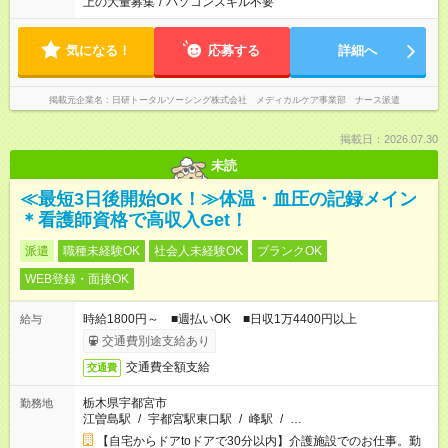
上の大量募集
/
パソコンスキル不要
気になる！
応募する
詳細へ
掲載元企業名
日研トータルソーシング株式会社 メディカルケア事業部 ナース派遣
掲載日：2026.07.30
未読
≪最短3日後開始OK！≫体温・血圧の記録メイン
＊看護師資格で高収入Get！
派遣
職種未経験OK
社会人未経験OK
ブランクOK
WEB登録・面接OK
時給1800円～ ■週払いOK ■日収1万4400円以上
給与
交通費別途支給あり
交通費全額支給
交通費
栃木県宇都宮市
勤務地
江曽島駅
/
宇都宮駅東口駅
/
峰駅
/
…
【自宅からドアtoドアで30分以内】介護施設でのお仕事。勤