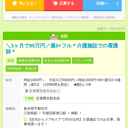
気になる！
応募する
詳細へ
掲載元企業名
マンパワーグループ株式会社 ケアサービス事業部 （医療福祉介護関連）
掲載日：2026.08.03
未読
＼3ヶ月で95万円／週5×フル＊介護施設での看護
師＊
派遣
職種未経験OK
社会人未経験OK
ブランクOK
WEB登録・面接OK
時給1800円～ 月収31万6800円＝時給1800円×8h×週5日×4週
給与
間（週5日、1日8時間を想定） ■週払いOK
交通費別途支給あり
交通費全額支給
交通費
栃木県宇都宮市
勤務地
江曽島駅
/
宇都宮駅東口駅
/
峰駅
/
…
【自宅からドアtoドアで30分以内】介護施設でのお仕事。勤
務地選べます！