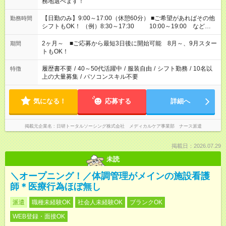
務地選べます！
【日勤のみ】9:00～17:00（休憩60分） ■ご希望があればその他
勤務時間
シフトもOK！ （例）8:30～17:30 10:00～19:00 など
「家族とお休みを合わせたい」 「できれば残業はしたくない」
など、あなたのご希望に沿ったお仕事をご紹介します！ ※Wワ
2ヶ月～ ■ご応募から最短3日後に開始可能 8月～、9月スター
期間
ーク希望の方へ 今ご覧のお仕事で希望する勤務時間と、もう1つ
トもOK！
のお仕事の勤務時間。 合計で週40時間を超える場合は応募でき
ません
履歴書不要
/
40～50代活躍中
/
服装自由
/
シフト勤務
/
10名以
特徴
上の大量募集
/
パソコンスキル不要
気になる！
応募する
詳細へ
掲載元企業名
日研トータルソーシング株式会社 メディカルケア事業部 ナース派遣
掲載日：2026.07.29
未読
＼オープニング！／体調管理がメインの施設看護
師＊医療行為ほぼ無し
派遣
職種未経験OK
社会人未経験OK
ブランクOK
WEB登録・面接OK