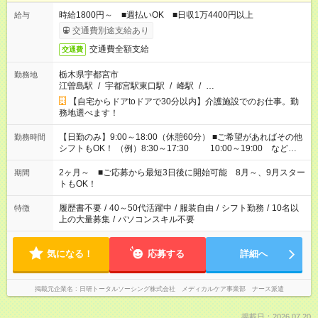
時給1800円～ ■週払いOK ■日収1万4400円以上
給与
交通費別途支給あり
交通費全額支給
交通費
栃木県宇都宮市
勤務地
江曽島駅
/
宇都宮駅東口駅
/
峰駅
/
…
【自宅からドアtoドアで30分以内】介護施設でのお仕事。勤
務地選べます！
【日勤のみ】9:00～18:00（休憩60分） ■ご希望があればその他
勤務時間
シフトもOK！ （例）8:30～17:30 10:00～19:00 など
「家族とお休みを合わせたい」 「できれば残業はしたくない」
など、あなたのご希望に沿ったお仕事をご紹介します！ ※Wワ
2ヶ月～ ■ご応募から最短3日後に開始可能 8月～、9月スター
期間
ーク希望の方へ 今ご覧のお仕事で希望する勤務時間と、もう1つ
トもOK！
のお仕事の勤務時間。 合計で週40時間を超える場合は応募でき
ません
履歴書不要
/
40～50代活躍中
/
服装自由
/
シフト勤務
/
10名以
特徴
上の大量募集
/
パソコンスキル不要
気になる！
応募する
詳細へ
掲載元企業名
日研トータルソーシング株式会社 メディカルケア事業部 ナース派遣
掲載日：2026.07.20