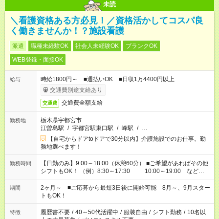
未読
＼看護資格ある方必見！／資格活かしてコスパ良
く働きませんか！？施設看護
派遣
職種未経験OK
社会人未経験OK
ブランクOK
WEB登録・面接OK
時給1800円～ ■週払いOK ■日収1万4400円以上
給与
交通費別途支給あり
交通費全額支給
交通費
栃木県宇都宮市
勤務地
江曽島駅
/
宇都宮駅東口駅
/
峰駅
/
…
【自宅からドアtoドアで30分以内】介護施設でのお仕事。勤
務地選べます！
【日勤のみ】9:00～18:00（休憩60分） ■ご希望があればその他
勤務時間
シフトもOK！ （例）8:30～17:30 10:00～19:00 など
「家族とお休みを合わせたい」 「できれば残業はしたくない」
など、あなたのご希望に沿ったお仕事をご紹介します！ ※Wワ
2ヶ月～ ■ご応募から最短3日後に開始可能 8月～、9月スター
期間
ーク希望の方へ 今ご覧のお仕事で希望する勤務時間と、もう1つ
トもOK！
のお仕事の勤務時間。 合計で週40時間を超える場合は応募でき
ません
履歴書不要
/
40～50代活躍中
/
服装自由
/
シフト勤務
/
10名以
特徴