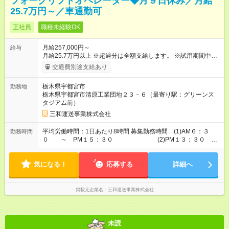
フォークリフトオペレーター◆月９日休み／月給
25.7万円～／車通勤可
正社員
職種未経験OK
月給257,000円～
給与
月給25.7万円以上 ※超過分は全額支給します。 ※試用期間中の
給与は、時給1250円＋交通費（規程あり）となります。 【試用
交通費別途支給あり
期間】試用期間あり 試用期間の長さ：3ヶ月 ※ 雇用形態と給与
に、本採用時と異なる部分があります。 雇用形態：本採用時と
栃木県宇都宮市
勤務地
同じです。 給与：時給 1,250円以上 安全評価手当含む時給制 仕
栃木県宇都宮市清原工業団地２３－６（最寄り駅：グリーンス
事の習熟度により試用期間短縮もあります。 通勤手当支給（規
タジアム前）
程あり）
三和運送事業株式会社
平均労働時間：1日あたり8時間 募集勤務時間 (1)AM６：３
勤務時間
０ ～ PM１５：３０ (2)PM１３：３０
～ PM２２：３０ シフト制／実働8時間 休憩１時間含む拘束
時間９時間 平均労働時間：1日あたり8時間 募集勤務時間
気になる！
(1)AM６：３０ ～ PM１５：３０ (2)PM１
応募する
詳細へ
３：３０ ～ PM２２：３０ シフト制／実働8時間 休憩１時
間含む拘束時間９時間
掲載元企業名
三和運送事業株式会社
未読