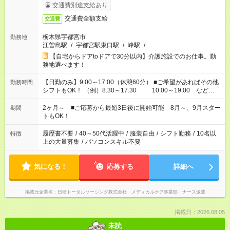
交通費別途支給あり
交通費全額支給
交通費
栃木県宇都宮市
勤務地
江曽島駅
/
宇都宮駅東口駅
/
峰駅
/
…
【自宅からドアtoドアで30分以内】介護施設でのお仕事。勤
務地選べます！
【日勤のみ】9:00～17:00（休憩60分） ■ご希望があればその他
勤務時間
シフトもOK！ （例）8:30～17:30 10:00～19:00 など
「家族とお休みを合わせたい」 「できれば残業はしたくない」
など、あなたのご希望に沿ったお仕事をご紹介します！ ※Wワ
2ヶ月～ ■ご応募から最短3日後に開始可能 8月～、9月スター
期間
ーク希望の方へ 今ご覧のお仕事で希望する勤務時間と、もう1つ
トもOK！
のお仕事の勤務時間。 合計で週40時間を超える場合は応募でき
ません
履歴書不要
/
40～50代活躍中
/
服装自由
/
シフト勤務
/
10名以
特徴
上の大量募集
/
パソコンスキル不要
気になる！
応募する
詳細へ
掲載元企業名
日研トータルソーシング株式会社 メディカルケア事業部 ナース派遣
掲載日：2026.08.05
未読