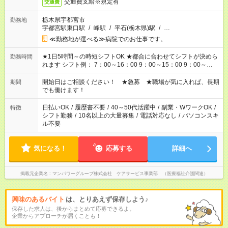
交通費支給※規定有
交通費
栃木県宇都宮市
勤務地
宇都宮駅東口駅
/
峰駅
/
平石(栃木県)駅
/
…
≪勤務地が選べる≫病院でのお仕事です。
★1日5時間～の時短シフトOK ★都合に合わせてシフトが決めら
勤務時間
れます シフト例： 7：00～16：00 9：00～15：00 9：00～
18：00 11：00～20：00 など ※Wワークの場合、他のお仕事と
合わせ週40時間超の就業はご案内できません ※法令に基づき、
開始日はご相談ください！ ★急募 ★職場が気に入れば、長期
期間
週20時間以上勤務は社会保険への加入対象となります ※労働者
でも働けます！
派遣法（日雇い派遣の原則禁止）により、短時間・短期間の就
業はご案内が難しい場合があります
日払いOK
/
履歴書不要
/
40～50代活躍中
/
副業・WワークOK
/
特徴
シフト勤務
/
10名以上の大量募集
/
電話対応なし
/
パソコンスキ
ル不要
気になる！
応募する
詳細へ
掲載元企業名
マンパワーグループ株式会社 ケアサービス事業部 （医療福祉介護関連）
興味のあるバイト
は、とりあえず保存しよう♪
保存した求人は、後からまとめて応募できるよ。
企業からアプローチが届くことも！