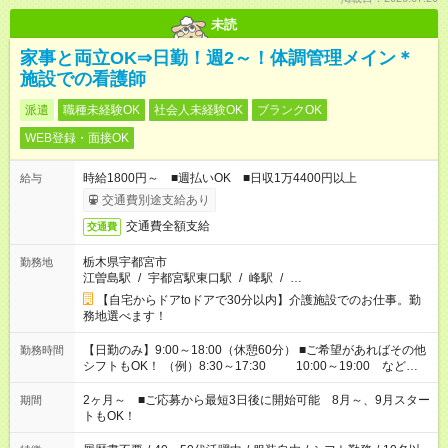
未読
家事と両立OK⇒日勤！週2～！体調管理メイン＊
施設での看護師
派遣
職種未経験OK
社会人未経験OK
ブランクOK
WEB登録・面接OK
時給1800円～ ■週払いOK ■日収1万4400円以上
給与
交通費別途支給あり
交通費全額支給
交通費
栃木県宇都宮市
勤務地
江曽島駅
/
宇都宮駅東口駅
/
峰駅
/
…
【自宅からドアtoドアで30分以内】介護施設でのお仕事。勤
務地選べます！
【日勤のみ】9:00～18:00（休憩60分） ■ご希望があればその他
勤務時間
シフトもOK！ （例）8:30～17:30 10:00～19:00 など
「家族とお休みを合わせたい」 「余裕を持って夕飯の準備がし
たい」 「できれば残業はしたくない」 など、ご希望があれば教
2ヶ月～ ■ご応募から最短3日後に開始可能 8月～、9月スター
期間
えてくださいね。 ※Wワーク希望の方へ 今ご覧のお仕事で希望
トもOK！
する勤務時間と、もう1つのお仕事の勤務時間。 合計で週40時
間を超える場合は応募できません