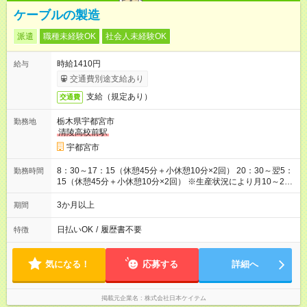
ケーブルの製造
派遣
職種未経験OK
社会人未経験OK
時給1410円
給与
交通費別途支給あり
支給（規定あり）
交通費
栃木県宇都宮市
勤務地
清陵高校前駅
宇都宮市
8：30～17：15（休憩45分＋小休憩10分×2回） 20：30～翌5：
勤務時間
15（休憩45分＋小休憩10分×2回） ※生産状況により月10～20
時間程度残業あり
3か月以上
期間
日払いOK
/
履歴書不要
特徴
気になる！
応募する
詳細へ
掲載元企業名
株式会社日本ケイテム