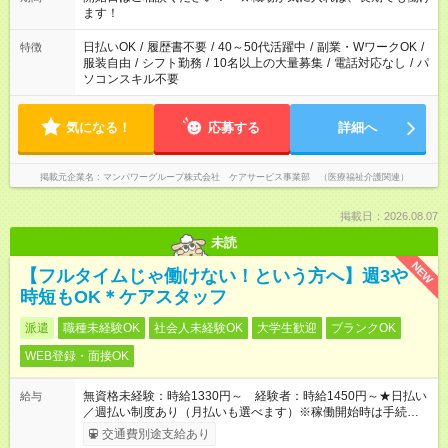
業はご案内が難しい場合があります
ます！
日払いOK
/
履歴書不要
/
40～50代活躍中
/
副業・WワークOK
/
特徴
服装自由
/
シフト勤務
/
10名以上の大量募集
/
電話対応なし
/
パ
ソコンスキル不要
気になる！
応募する
詳細へ
掲載元企業名
マンパワーグループ株式会社 ケアサービス事業部 （医療福祉介護関連）
掲載日：2026.08.07
未読
NEW
【フルタイムじゃ働けない！という方へ】週3や
時短もOK＊ケアスタッフ
派遣
職種未経験OK
社会人未経験OK
大学生歓迎
ブランクOK
WEB登録・面接OK
無資格未経験：時給1330円～ 経験者：時給1450円～★日払い
給与
／週払い制度あり（月払いも選べます）※稼働開始時は手続き完
了次第のお支払いとなります。
交通費別途支給あり