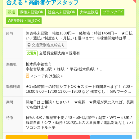
合える＊高齢者ケアスタッフ
派遣
職種未経験OK
社会人未経験OK
大学生歓迎
ブランクOK
WEB登録・面接OK
無資格未経験：時給1330円～ 経験者：時給1450円～ ★日払
給与
い／週払い制度あり（月払いも選べます）※稼働開始時は手続き
完了次第のお支払いとなります。
交通費別途支給あり
交通費全額支給※規定有
交通費
栃木県宇都宮市
勤務地
宇都宮駅東口駅
/
峰駅
/
平石(栃木県)駅
/
…
＜シニア向け施設＞
★1日5時間～の時短シフトOK ★スタート時間選べます！ 7:00～
勤務時間
16:00 9:00～17:00 11:00～19:00 など 残業なし！ ※Wワークの
場合、他のお仕事と合わせ週40時間超の就業はご案内できませ
ん ※法令に基づき、週20時間以上勤務は社会保険への加入対象
開始日はご相談ください！ ★急募 ★職場が気に入れば、長期
期間
となります ※労働者派遣法（日雇い派遣の原則禁止）により、
でも働けます！
短時間・短期間の就業はご案内が難しい場合があります
日払いOK
/
履歴書不要
/
40～50代活躍中
/
副業・WワークOK
/
特徴
服装自由
/
シフト勤務
/
10名以上の大量募集
/
電話対応なし
/
パ
ソコンスキル不要