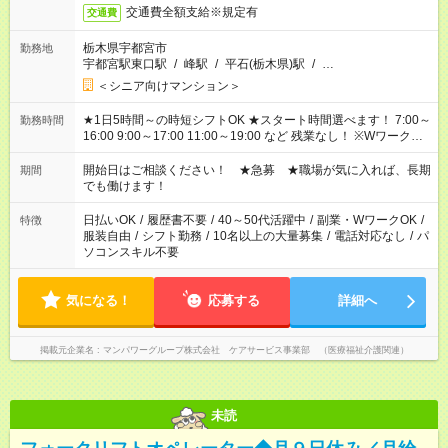
交通費全額支給※規定有
交通費
栃木県宇都宮市
勤務地
宇都宮駅東口駅
/
峰駅
/
平石(栃木県)駅
/
…
＜シニア向けマンション＞
★1日5時間～の時短シフトOK ★スタート時間選べます！ 7:00～
勤務時間
16:00 9:00～17:00 11:00～19:00 など 残業なし！ ※Wワークの
場合、他のお仕事と合わせ週40時間超の就業はご案内できませ
ん ※法令に基づき、週20時間以上勤務は社会保険への加入対象
開始日はご相談ください！ ★急募 ★職場が気に入れば、長期
期間
となります ※労働者派遣法（日雇い派遣の原則禁止）により、
でも働けます！
短時間・短期間の就業はご案内が難しい場合があります
日払いOK
/
履歴書不要
/
40～50代活躍中
/
副業・WワークOK
/
特徴
服装自由
/
シフト勤務
/
10名以上の大量募集
/
電話対応なし
/
パ
ソコンスキル不要
気になる！
応募する
詳細へ
掲載元企業名
マンパワーグループ株式会社 ケアサービス事業部 （医療福祉介護関連）
未読