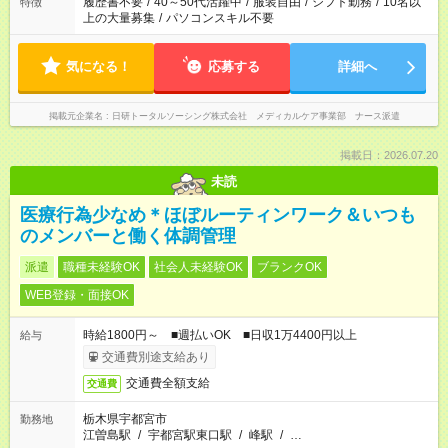
履歴書不要
/
40～50代活躍中
/
服装自由
/
シフト勤務
/
10名以
特徴
上の大量募集
/
パソコンスキル不要
気になる！
応募する
詳細へ
掲載元企業名
日研トータルソーシング株式会社 メディカルケア事業部 ナース派遣
掲載日：2026.07.20
未読
医療行為少なめ＊ほぼルーティンワーク＆いつも
のメンバーと働く体調管理
派遣
職種未経験OK
社会人未経験OK
ブランクOK
WEB登録・面接OK
時給1800円～ ■週払いOK ■日収1万4400円以上
給与
交通費別途支給あり
交通費全額支給
交通費
栃木県宇都宮市
勤務地
江曽島駅
/
宇都宮駅東口駅
/
峰駅
/
…