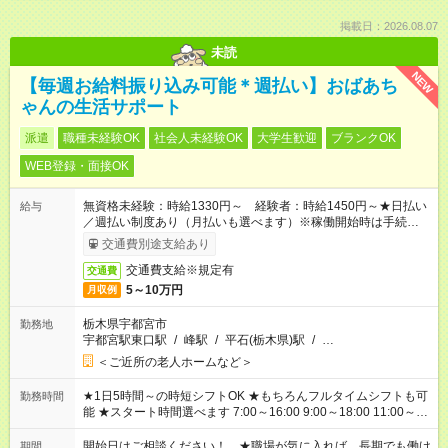
掲載日：2026.08.07
未読
NEW
【毎週お給料振り込み可能＊週払い】おばあち
ゃんの生活サポート
派遣
職種未経験OK
社会人未経験OK
大学生歓迎
ブランクOK
WEB登録・面接OK
無資格未経験：時給1330円～ 経験者：時給1450円～★日払い
給与
／週払い制度あり（月払いも選べます）※稼働開始時は手続き完
了次第のお支払いとなります。
交通費別途支給あり
交通費支給※規定有
交通費
5～10万円
月収例
栃木県宇都宮市
勤務地
宇都宮駅東口駅
/
峰駅
/
平石(栃木県)駅
/
…
＜ご近所の老人ホームなど＞
★1日5時間～の時短シフトOK ★もちろんフルタイムシフトも可
勤務時間
能 ★スタート時間選べます 7:00～16:00 9:00～18:00 11:00～
20:00 など 残業なし！ ※Wワークの場合、他のお仕事と合わせ
週40時間超の就業はご案内できません ※法令に基づき、週20時
開始日はご相談ください！ ★職場が気に入れば、長期でも働け
期間