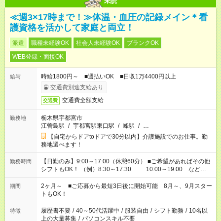
未読
≪週3×17時まで！≫体温・血圧の記録メイン＊看
護資格を活かして家庭と両立！
派遣
職種未経験OK
社会人未経験OK
ブランクOK
WEB登録・面接OK
時給1800円～ ■週払いOK ■日収1万4400円以上
給与
交通費別途支給あり
交通費全額支給
交通費
栃木県宇都宮市
勤務地
江曽島駅
/
宇都宮駅東口駅
/
峰駅
/
…
【自宅からドアtoドアで30分以内】介護施設でのお仕事。勤
務地選べます！
【日勤のみ】9:00～17:00（休憩60分） ■ご希望があればその他
勤務時間
シフトもOK！ （例）8:30～17:30 10:00～19:00 など
「家族とお休みを合わせたい」 「できれば残業はしたくない」
など、あなたのご希望に沿ったお仕事をご紹介します！ ※Wワ
2ヶ月～ ■ご応募から最短3日後に開始可能 8月～、9月スター
期間
ーク希望の方へ 今ご覧のお仕事で希望する勤務時間と、もう1つ
トもOK！
のお仕事の勤務時間。 合計で週40時間を超える場合は応募でき
ません
履歴書不要
/
40～50代活躍中
/
服装自由
/
シフト勤務
/
10名以
特徴
上の大量募集
/
パソコンスキル不要