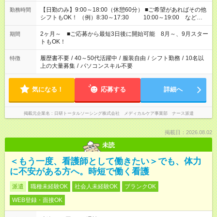
【日勤のみ】9:00～18:00（休憩60分） ■ご希望があればその他
勤務時間
シフトもOK！ （例）8:30～17:30 10:00～19:00 など
「家族とお休みを合わせたい」 「余裕を持って夕飯の準備がし
たい」 「できれば残業はしたくない」 など、ご希望があれば教
2ヶ月～ ■ご応募から最短3日後に開始可能 8月～、9月スター
期間
えてくださいね。 ※Wワーク希望の方へ 今ご覧のお仕事で希望
トもOK！
する勤務時間と、もう1つのお仕事の勤務時間。 合計で週40時
間を超える場合は応募できません
履歴書不要
/
40～50代活躍中
/
服装自由
/
シフト勤務
/
10名以
特徴
上の大量募集
/
パソコンスキル不要
気になる！
応募する
詳細へ
掲載元企業名
日研トータルソーシング株式会社 メディカルケア事業部 ナース派遣
掲載日：2026.08.02
未読
＜もう一度、看護師として働きたい＞でも、体力
に不安がある方へ。時短で働く看護
派遣
職種未経験OK
社会人未経験OK
ブランクOK
WEB登録・面接OK