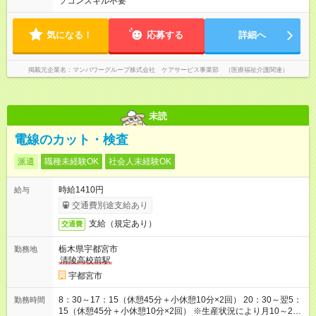
ソコンスキル不要
気になる！
応募する
詳細へ
掲載元企業名
マンパワーグループ株式会社 ケアサービス事業部 （医療福祉介護関連）
未読
電線のカット・検査
派遣
職種未経験OK
社会人未経験OK
時給1410円
給与
交通費別途支給あり
支給（規定あり）
交通費
栃木県宇都宮市
勤務地
清陵高校前駅
宇都宮市
8：30～17：15（休憩45分＋小休憩10分×2回） 20：30～翌5：
勤務時間
15（休憩45分＋小休憩10分×2回） ※生産状況により月10～20