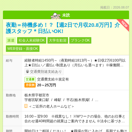
掲載日：2026.08.07
未読
NEW
夜勤＝待機多め！？【週2日で月収20.8万円】介
護スタッフ＊日払いOK!
派遣
社会人未経験OK
大学生歓迎
ブランクOK
WEB登録・面接OK
経験者時給1450円～（夜勤時給1813円～）★日収2万6100円以
給与
上★日払い／週払い制度あり（月払いも選べます）※稼働開始時
は手続き完了次第のお支払いとなります。
交通費別途支給あり
交通費支給※規定有
交通費
20～25万円
月収例
栃木県宇都宮市
勤務地
宇都宮駅東口駅
/
峰駅
/
平石(栃木県)駅
/
…
＜ご近所の老人ホームなど＞
16:00～翌9:00 ※残業なし！ ※Wワークの場合、他のお仕事と
勤務時間
合わせ週40時間超の就業はご案内できません ※法令に基づき、
週20時間以上勤務は社会保険への加入対象となります ※労働者
派遣法（日雇い派遣の原則禁止）により、短時間・短期間の就
開始日はご相談ください！ ★職場が気に入れば、長期でも働け
期間