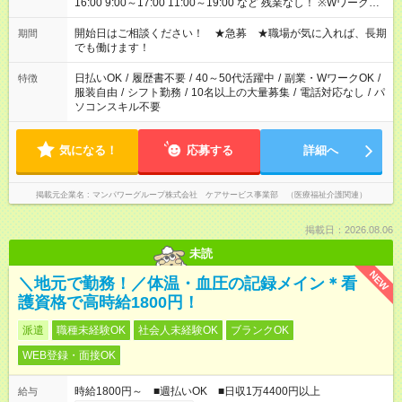
16:00 9:00～17:00 11:00～19:00 など 残業なし！ ※Wワークの
場合、他のお仕事と合わせ週40時間超の就業はご案内できませ
ん ※法令に基づき、週20時間以上勤務は社会保険への加入対象
開始日はご相談ください！ ★急募 ★職場が気に入れば、長期
期間
となります ※労働者派遣法（日雇い派遣の原則禁止）により、
でも働けます！
短時間・短期間の就業はご案内が難しい場合があります
日払いOK
/
履歴書不要
/
40～50代活躍中
/
副業・WワークOK
/
特徴
服装自由
/
シフト勤務
/
10名以上の大量募集
/
電話対応なし
/
パ
ソコンスキル不要
気になる！
応募する
詳細へ
掲載元企業名
マンパワーグループ株式会社 ケアサービス事業部 （医療福祉介護関連）
掲載日：2026.08.06
未読
NEW
＼地元で勤務！／体温・血圧の記録メイン＊看
護資格で高時給1800円！
派遣
職種未経験OK
社会人未経験OK
ブランクOK
WEB登録・面接OK
時給1800円～ ■週払いOK ■日収1万4400円以上
給与