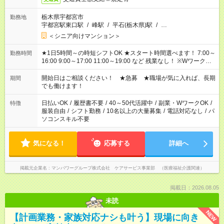
栃木県宇都宮市
勤務地
宇都宮駅東口駅
/
峰駅
/
平石(栃木県)駅
/
…
＜シニア向けマンション＞
★1日5時間～の時短シフトOK ★スタート時間選べます！ 7:00～
勤務時間
16:00 9:00～17:00 11:00～19:00 など 残業なし！ ※Wワークの
場合、他のお仕事と合わせ週40時間超の就業はご案内できませ
ん ※法令に基づき、週20時間以上勤務は社会保険への加入対象
開始日はご相談ください！ ★急募 ★職場が気に入れば、長期
期間
となります ※労働者派遣法（日雇い派遣の原則禁止）により、
でも働けます！
短時間・短期間の就業はご案内が難しい場合があります
日払いOK
/
履歴書不要
/
40～50代活躍中
/
副業・WワークOK
/
特徴
服装自由
/
シフト勤務
/
10名以上の大量募集
/
電話対応なし
/
パ
ソコンスキル不要
気になる！
応募する
詳細へ
掲載元企業名
マンパワーグループ株式会社 ケアサービス事業部 （医療福祉介護関連）
掲載日：2026.08.05
未読
NEW
【計画業務・家族対応ナシも叶う】現場に向き