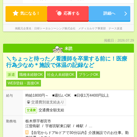
気になる！
応募する
詳細へ
掲載元企業名
日研トータルソーシング株式会社 メディカルケア事業部 ナース派遣
掲載日：2026.07.29
未読
＼ちょっと待った／看護師を卒業する前に！医療
行為少なめ＊施設で体温の記録など
派遣
職種未経験OK
社会人未経験OK
ブランクOK
WEB登録・面接OK
時給1800円～ ■週払いOK ■日収1万4400円以上
給与
交通費別途支給あり
交通費全額支給
交通費
栃木県宇都宮市
勤務地
江曽島駅
/
宇都宮駅東口駅
/
峰駅
/
…
【自宅からドアtoドアで30分以内】介護施設でのお仕事。勤