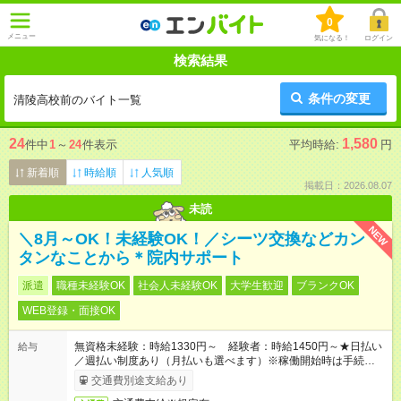
0
メニュー
気になる！
ログイン
検索結果
条件の変更
清陵高校前のバイト一覧
24
1,580
件中
1
～
24
件表示
平均時給:
円
新着順
時給順
人気順
掲載日：2026.08.07
未読
NEW
＼8月～OK！未経験OK！／シーツ交換などカン
タンなことから＊院内サポート
派遣
職種未経験OK
社会人未経験OK
大学生歓迎
ブランクOK
WEB登録・面接OK
無資格未経験：時給1330円～ 経験者：時給1450円～★日払い
給与
／週払い制度あり（月払いも選べます）※稼働開始時は手続き完
了次第のお支払いとなります。
交通費別途支給あり