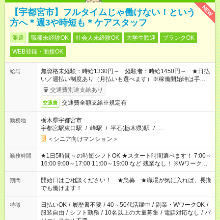
NEW
【宇都宮市】フルタイムじゃ働けない！という
方へ＊週3や時短も＊ケアスタッフ
派遣
職種未経験OK
社会人未経験OK
大学生歓迎
ブランクOK
WEB登録・面接OK
無資格未経験：時給1330円～ 経験者：時給1450円～ ★日払
給与
い／週払い制度あり（月払いも選べます）※稼働開始時は手続き
完了次第のお支払いとなります。
交通費別途支給あり
交通費全額支給※規定有
交通費
栃木県宇都宮市
勤務地
宇都宮駅東口駅
/
峰駅
/
平石(栃木県)駅
/
…
＜シニア向けマンション＞
★1日5時間～の時短シフトOK ★スタート時間選べます！ 7:00～
勤務時間
16:00 9:00～17:00 11:00～19:00 など 残業なし！ ※Wワークの
場合、他のお仕事と合わせ週40時間超の就業はご案内できませ
ん ※法令に基づき、週20時間以上勤務は社会保険への加入対象
開始日はご相談ください！ ★急募 ★職場が気に入れば、長期
期間
となります ※労働者派遣法（日雇い派遣の原則禁止）により、
でも働けます！
短時間・短期間の就業はご案内が難しい場合があります
日払いOK
/
履歴書不要
/
40～50代活躍中
/
副業・WワークOK
/
特徴
服装自由
/
シフト勤務
/
10名以上の大量募集
/
電話対応なし
/
パ