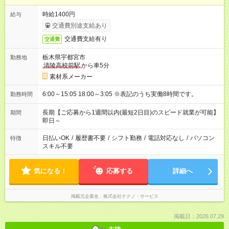
時給1400円
給与
交通費別途支給あり
交通費支給有り
交通費
栃木県宇都宮市
勤務地
清陵高校前駅
から車5分
素材系メーカー
6:00～15:05 18:00～3:05 ※表記のうち実働8時間です。
勤務時間
長期【ご応募から1週間以内(最短2日目)のスピード就業が可能】
期間
即日～
日払いOK
/
履歴書不要
/
シフト勤務
/
電話対応なし
/
パソコン
特徴
スキル不要
気になる！
応募する
詳細へ
掲載元企業名
株式会社テクノ・サービス
掲載日：2026.07.29