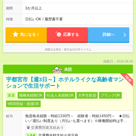
時間程度残業あり
3か月以上
期間
日払いOK
/
履歴書不要
特徴
気になる！
応募する
詳細へ
掲載元企業名
株式会社日本ケイテム
掲載日：2026.08.05
未読
NEW
宇都宮市【週3日～】ホテルライクな高齢者マン
ションで生活サポート
派遣
職種未経験OK
社会人未経験OK
大学生歓迎
ブランクOK
WEB登録・面接OK
無資格未経験：時給1330円～ 経験者：時給1450円～ ★日払
給与
い／週払い制度あり（月払いも選べます）※稼働開始時は手続き
完了次第のお支払いとなります。
交通費別途支給あり
交通費全額支給※規定有
交通費