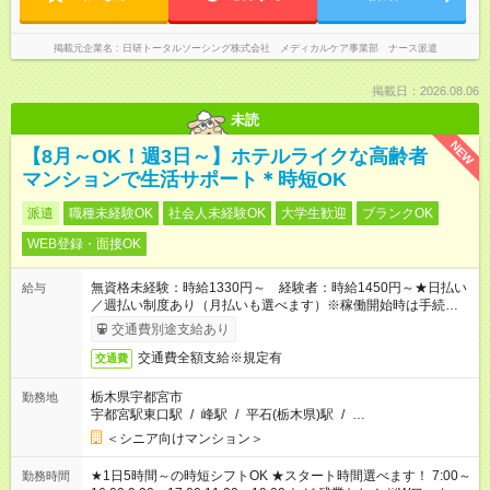
掲載元企業名
日研トータルソーシング株式会社 メディカルケア事業部 ナース派遣
掲載日：2026.08.06
未読
NEW
【8月～OK！週3日～】ホテルライクな高齢者
マンションで生活サポート＊時短OK
派遣
職種未経験OK
社会人未経験OK
大学生歓迎
ブランクOK
WEB登録・面接OK
無資格未経験：時給1330円～ 経験者：時給1450円～★日払い
給与
／週払い制度あり（月払いも選べます）※稼働開始時は手続き完
了次第のお支払いとなります。
交通費別途支給あり
交通費全額支給※規定有
交通費
栃木県宇都宮市
勤務地
宇都宮駅東口駅
/
峰駅
/
平石(栃木県)駅
/
…
＜シニア向けマンション＞
★1日5時間～の時短シフトOK ★スタート時間選べます！ 7:00～
勤務時間