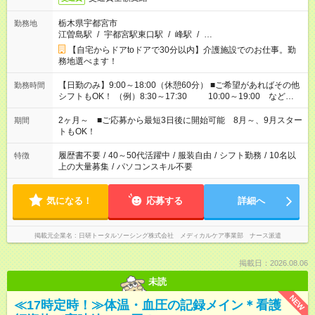
栃木県宇都宮市
勤務地
江曽島駅
/
宇都宮駅東口駅
/
峰駅
/
…
【自宅からドアtoドアで30分以内】介護施設でのお仕事。勤
務地選べます！
【日勤のみ】9:00～18:00（休憩60分） ■ご希望があればその他
勤務時間
シフトもOK！ （例）8:30～17:30 10:00～19:00 など
「家族とお休みを合わせたい」 「できれば残業はしたくない」
など、あなたのご希望に沿ったお仕事をご紹介します！ ※Wワ
2ヶ月～ ■ご応募から最短3日後に開始可能 8月～、9月スター
期間
ーク希望の方へ 今ご覧のお仕事で希望する勤務時間と、もう1つ
トもOK！
のお仕事の勤務時間。 合計で週40時間を超える場合は応募でき
ません
履歴書不要
/
40～50代活躍中
/
服装自由
/
シフト勤務
/
10名以
特徴
上の大量募集
/
パソコンスキル不要
気になる！
応募する
詳細へ
掲載元企業名
日研トータルソーシング株式会社 メディカルケア事業部 ナース派遣
掲載日：2026.08.06
未読
NEW
≪17時定時！≫体温・血圧の記録メイン＊看護