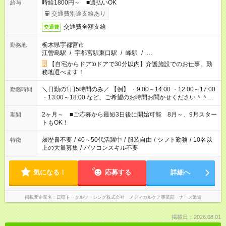
時給1800円～ ■週払いOK
給与
交通費別途支給あり
交通費全額支給
交通費
栃木県宇都宮市
勤務地
江曽島駅
/
宇都宮駅東口駅
/
峰駅
/
…
【自宅からドアtoドアで30分以内】介護施設でのお仕事。勤
務地選べます！
＼日勤の1日5時間のみ／ 【例】 ・9:00～14:00 ・12:00～17:00
勤務時間
・13:00～18:00 など、ご希望のお時間お聞かせください＾＾
「家族とお休みを合わせたい」 「子どもの迎えに行きたい」
「できれば残業はしたくない」 など、ご希望があれば教えてく
2ヶ月～ ■ご応募から最短3日後に開始可能 8月～、9月スター
期間
ださいね。 ※Wワーク希望の方へ 今ご覧のお仕事で希望する勤
トもOK！
務時間と、もう1つのお仕事の勤務時間が 合計で週40時間を超
える場合は応募できません
履歴書不要
/
40～50代活躍中
/
服装自由
/
シフト勤務
/
10名以
特徴
上の大量募集
/
パソコンスキル不要
気になる！
応募する
詳細へ
掲載元企業名
日研トータルソーシング株式会社 メディカルケア事業部 ナース派遣
掲載日：2026.08.01