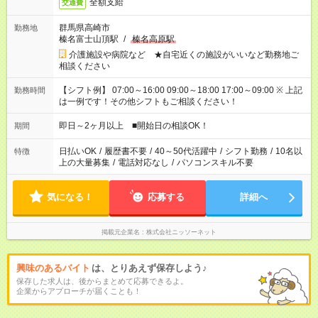
全額支給
交通費
群馬県高崎市
勤務地
榛名富士山頂駅
/
榛名高原駅
介護施設や病院など ★自宅近くの施設がいいなど勤務地ご
相談ください
【シフト例】 07:00～16:00 09:00～18:00 17:00～09:00 ※ 上記
勤務時間
は一例です！その他シフトもご相談ください！
即日～2ヶ月以上 ■開始日の相談OK！
期間
日払いOK
/
履歴書不要
/
40～50代活躍中
/
シフト勤務
/
10名以
特徴
上の大量募集
/
電話対応なし
/
パソコンスキル不要
気になる！
応募する
詳細へ
掲載元企業名
株式会社ニッソーネット
興味のあるバイト
は、とりあえず保存しよう♪
保存した求人は、後からまとめて応募できるよ。
企業からアプローチが届くことも！