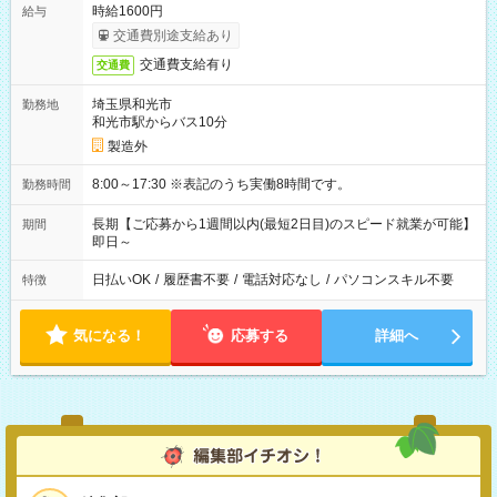
時給1600円
給与
交通費別途支給あり
交通費支給有り
交通費
埼玉県和光市
勤務地
和光市駅からバス10分
製造外
8:00～17:30 ※表記のうち実働8時間です。
勤務時間
長期【ご応募から1週間以内(最短2日目)のスピード就業が可能】
期間
即日～
日払いOK
/
履歴書不要
/
電話対応なし
/
パソコンスキル不要
特徴
気になる！
応募する
詳細へ