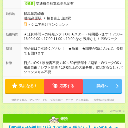
交通費全額支給※規定有
交通費
群馬県高崎市
勤務地
榛名高原駅
/
榛名富士山頂駅
＜シニア向けマンション＞
★1日6時間～の時短シフトOK ★スタート時間選べます！ 7:00～
勤務時間
16:00 9:00～17:00 11:00～19:00 など 残業なし！ ※Wワークの
場合、他のお仕事と合わせ週40時間超の就業はご案内できませ
ん ※法令に基づき、週20時間以上勤務は社会保険への加入対象
開始日はご相談ください！ ★急募 ★職場が気に入れば、長期
期間
となります ※労働者派遣法（日雇い派遣の原則禁止）により、
でも働けます！
短時間・短期間の就業はご案内が難しい場合があります
日払いOK
/
履歴書不要
/
40～50代活躍中
/
副業・WワークOK
/
特徴
服装自由
/
シフト勤務
/
10名以上の大量募集
/
電話対応なし
/
パ
ソコンスキル不要
気になる！
応募する
詳細へ
掲載元企業名
マンパワーグループ株式会社 ケアサービス事業部 （医療福祉介護関連）
掲載日：2026.08.06
未読