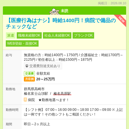
掲載日：2026.08.10
未読
NEW
【医療行為はナシ】時給1400円！病院で備品の
チェックなど
派遣
職種未経験OK
社会人未経験OK
ブランクOK
WEB登録・面接OK
無資格の方：時給1400円～1750円 / 介護福祉士：時給1700円～
給与
2125円 / 初任者以上：時給1500円～1875円
交通費別途支給あり
全額支給
交通費
20～25万円
月収例
群馬県高崎市
勤務地
榛名富士山頂駅
/
榛名高原駅
病院 ★勤務地選べます！
【シフト例】 07:00～16:00 09:00～18:00 17:00～09:00 ※ 上記
勤務時間
は一例です！その他シフトもご相談ください！
即日～2ヶ月以上
期間