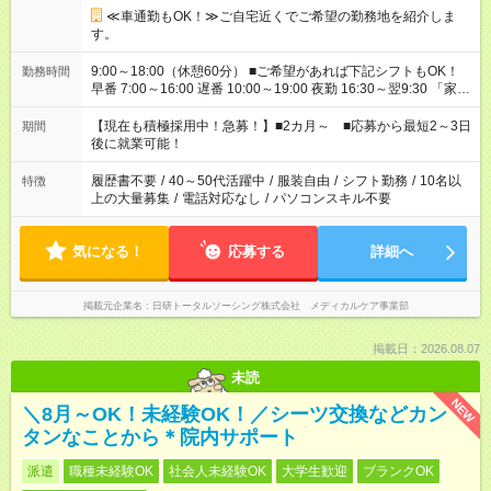
≪車通勤もOK！≫ご自宅近くでご希望の勤務地を紹介しま
す。
9:00～18:00（休憩60分） ■ご希望があれば下記シフトもOK！
勤務時間
早番 7:00～16:00 遅番 10:00～19:00 夜勤 16:30～翌9:30 「家族
と休みを合わせたい」 「余裕を持って夕飯の準備がしたい」
「できれば残業はしたくない」 など、ご希望を教えてください
【現在も積極採用中！急募！】■2カ月～ ■応募から最短2～3日
期間
ね。 ※Wワーク希望の方へ 今ご覧のお仕事で希望する勤務時間
後に就業可能！
と、もう1つのお仕事の勤務時間。 合計で週40時間を超える場
合は応募できません。
履歴書不要
/
40～50代活躍中
/
服装自由
/
シフト勤務
/
10名以
特徴
上の大量募集
/
電話対応なし
/
パソコンスキル不要
気になる！
応募する
詳細へ
掲載元企業名
日研トータルソーシング株式会社 メディカルケア事業部
掲載日：2026.08.07
未読
NEW
＼8月～OK！未経験OK！／シーツ交換などカン
タンなことから＊院内サポート
派遣
職種未経験OK
社会人未経験OK
大学生歓迎
ブランクOK