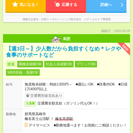
気になる！
応募する
詳細へ
掲載元企業名
日研トータルソーシング株式会社 メディカルケア事業部
掲載日：2026.08.09
未読
NEW
【週3日～】少人数だから負担すくなめ＊レクや
食事のサポートなど
派遣
職種未経験OK
社会人未経験OK
ブランクOK
WEB登録・面接OK
無資格未経験：時給1300円～ ■週払いOK ■扶養内OK ■日収
給与
1万400円以上
交通費別途支給あり
交通費全額支給（ガソリン代もOK！）
交通費
群馬県高崎市
勤務地
榛名富士山頂駅
/
榛名高原駅
デイサービス ■勤務地選べます！お気軽にご相談ください！