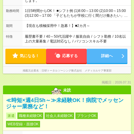
します。
1日5時間からOK！ ■シフト例 (1)8:00～13:00 (2)10:00～15:00
勤務時間
(3)12:00～17:00 「子どもたちが学校に行く間だけ働きたい」
「余裕を持って夕飯の準備がしたい」 「午前中は働いて、午後
はプライベートの時間にしたい」 など、ご希望を教えてくださ
【現在も積極採用中！急募！】■2カ月～
期間
いね。 ※Wワーク希望の方へ 今ご覧のお仕事で希望する勤務時
間と、もう1つのお仕事の勤務時間。 合計で週40時間を超える
履歴書不要
/
40～50代活躍中
/
服装自由
/
シフト勤務
/
10名以
特徴
場合は応募できません。
上の大量募集
/
電話対応なし
/
パソコンスキル不要
気になる！
応募する
詳細へ
掲載元企業名
日研トータルソーシング株式会社 メディカルケア事業部
掲載日：2026.07.31
未読
≪時短×週4日5h～≫未経験OK！病院でメッセン
ジャー業務など！
派遣
職種未経験OK
社会人未経験OK
ブランクOK
WEB登録・面接OK