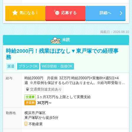
気になる！
応募する
詳細へ
掲載日：2026.08.10
未読
時給2000円！残業ほぼなし▼東戸塚での経理事
務
派遣
ブランクOK
WEB登録・面接OK
時給2000円 月収例 32万円 時給2000円×実働8h×週5日×4
給与
週 ※月収例を保証するものではありません。※給与即受取りサ
ービス利用可（利用条件有）
交通費別途支給あり
1ヶ月3万円を上限として実費支給
交通費
30万円～
月収例
横浜市戸塚区
勤務地
東戸塚駅から徒歩5分
不動産業