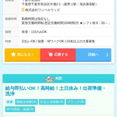
千葉市美浜区
勤務地
なし
千葉県千葉市美浜区中瀬2-1（最寄り駅：海浜幕張駅）
株式会社ワンベルウッズ
勤務時間は指定なし
勤務時間
変形労働時間制 想定労働時間160時間/月 ★シフト例 8：30～
19：00
単発・1日のみOK
期間
日払いOK / 副業・WワークOK / 10名以上の大量募集
特徴
気になる！
応募する
詳細へ
未読
給与即払いOK！高時給！土日休み！出荷準備・
洗浄
派遣
職種未経験OK
社会人未経験OK
ブランクOK
WEB登録・面接OK