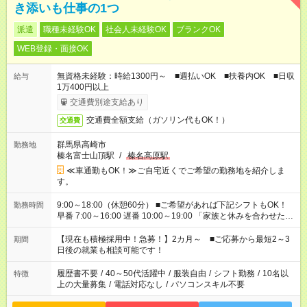
き添いも仕事の1つ
派遣
職種未経験OK
社会人未経験OK
ブランクOK
WEB登録・面接OK
無資格未経験：時給1300円～ ■週払いOK ■扶養内OK ■日収
給与
1万400円以上
交通費別途支給あり
交通費全額支給（ガソリン代もOK！）
交通費
群馬県高崎市
勤務地
榛名富士山頂駅
/
榛名高原駅
≪車通勤もOK！≫ご自宅近くでご希望の勤務地を紹介しま
す。
9:00～18:00（休憩60分） ■ご希望があれば下記シフトもOK！
勤務時間
早番 7:00～16:00 遅番 10:00～19:00 「家族と休みを合わせた
い」 「余裕を持って夕飯の準備がしたい」 「できれば残業はし
たくない」 など、ご希望を教えてくださいね。 ※Wワーク希望
【現在も積極採用中！急募！】2カ月～ ■ご応募から最短2～3
期間
の方へ 今ご覧のお仕事で希望する勤務時間と、もう1つのお仕事
日後の就業も相談可能です！
の勤務時間。 合計で週40時間を超える場合は応募できません。
履歴書不要
/
40～50代活躍中
/
服装自由
/
シフト勤務
/
10名以
特徴
上の大量募集
/
電話対応なし
/
パソコンスキル不要