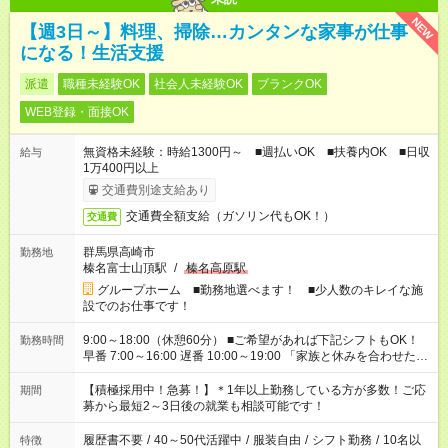
NEW
【週3日～】料理、掃除…カンタンな家事が仕事
になる！生活支援
派遣
職種未経験OK
社会人未経験OK
ブランクOK
WEB登録・面接OK
無資格未経験：時給1300円～ ■週払いOK ■扶養内OK ■日収
給与
1万400円以上
交通費別途支給あり
交通費全額支給（ガソリン代もOK！）
交通費
群馬県高崎市
勤務地
榛名富士山頂駅
/
榛名高原駅
グループホーム ■勤務地選べます！ ■少人数のキレイな施
設でのお仕事です！
9:00～18:00（休憩60分） ■ご希望があれば下記シフトもOK！
勤務時間
早番 7:00～16:00 遅番 10:00～19:00 「家族と休みを合わせた
い」 「余裕を持って夕飯の準備がしたい」 「できれば残業はし
たくない」 など、ご希望を教えてくださいね。 ※Wワーク希望
【積極採用中！急募！】＊1年以上勤務している方が多数！ご応
期間
の方へ 今ご覧のお仕事で希望する勤務時間と、もう1つのお仕事
募から最短2～3日後の就業も相談可能です！
の勤務時間。 合計で週40時間を超える場合は応募できません。
履歴書不要
/
40～50代活躍中
/
服装自由
/
シフト勤務
/
10名以
特徴