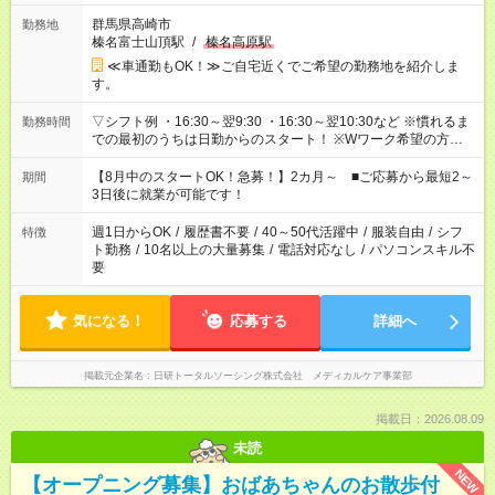
群馬県高崎市
勤務地
榛名富士山頂駅
/
榛名高原駅
≪車通勤もOK！≫ご自宅近くでご希望の勤務地を紹介しま
す。
▽シフト例 ・16:30～翌9:30 ・16:30～翌10:30など ※慣れるま
勤務時間
での最初のうちは日勤からのスタート！ ※Wワーク希望の方へ
今ご覧のお仕事で希望する勤務時間と、もう1つのお仕事の勤務
時間。 合計で週40時間を超える場合は応募できません。
【8月中のスタートOK！急募！】2カ月～ ■ご応募から最短2～
期間
3日後に就業が可能です！
週1日からOK
/
履歴書不要
/
40～50代活躍中
/
服装自由
/
シフ
特徴
ト勤務
/
10名以上の大量募集
/
電話対応なし
/
パソコンスキル不
要
気になる！
応募する
詳細へ
掲載元企業名
日研トータルソーシング株式会社 メディカルケア事業部
掲載日：2026.08.09
未読
NEW
【オープニング募集】おばあちゃんのお散歩付