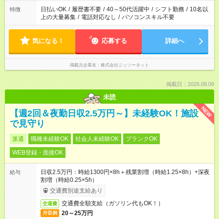
日払いOK
/
履歴書不要
/
40～50代活躍中
/
シフト勤務
/
10名以
特徴
上の大量募集
/
電話対応なし
/
パソコンスキル不要
気になる！
応募する
詳細へ
掲載元企業名
株式会社ニッソーネット
掲載日：2026.08.09
未読
NEW
【週2回＆夜勤日収2.5万円～】未経験OK！施設
で見守り
派遣
職種未経験OK
社会人未経験OK
ブランクOK
WEB登録・面接OK
日収2.5万円：時給1300円×8h＋残業割増（時給1.25×8h）+深夜
給与
割増（時給0.25×5h）
交通費別途支給あり
交通費全額支給（ガソリン代もOK！）
交通費
20～25万円
月収例