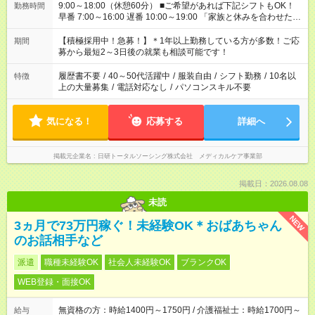
9:00～18:00（休憩60分） ■ご希望があれば下記シフトもOK！
勤務時間
早番 7:00～16:00 遅番 10:00～19:00 「家族と休みを合わせた
い」 「余裕を持って夕飯の準備がしたい」 「できれば残業はし
たくない」 など、ご希望を教えてくださいね。 ※Wワーク希望
【積極採用中！急募！】＊1年以上勤務している方が多数！ご応
期間
の方へ 今ご覧のお仕事で希望する勤務時間と、もう1つのお仕事
募から最短2～3日後の就業も相談可能です！
の勤務時間。 合計で週40時間を超える場合は応募できません。
履歴書不要
/
40～50代活躍中
/
服装自由
/
シフト勤務
/
10名以
特徴
上の大量募集
/
電話対応なし
/
パソコンスキル不要
気になる！
応募する
詳細へ
掲載元企業名
日研トータルソーシング株式会社 メディカルケア事業部
掲載日：2026.08.08
未読
NEW
3ヵ月で73万円稼ぐ！未経験OK＊おばあちゃん
のお話相手など
派遣
職種未経験OK
社会人未経験OK
ブランクOK
WEB登録・面接OK
無資格の方：時給1400円～1750円 / 介護福祉士：時給1700円～
給与