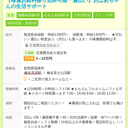
【毎週お給料振り込み可能＊週払い】おばあちゃ
んの生活サポート
派遣
職種未経験OK
社会人未経験OK
大学生歓迎
ブランクOK
WEB登録・面接OK
無資格未経験：時給1300円～ 経験者：時給1400円～ ★日払
給与
い／週払い制度あり（月払いも選べます）※稼働開始時は手続き
完了次第のお支払いとなります。
交通費別途支給あり
交通費支給※規定有
交通費
5～10万円
月収例
群馬県高崎市
勤務地
榛名高原駅
/
榛名富士山頂駅
＜ご近所の老人ホームなど＞
★1日6時間～の時短シフトOK ★もちろんフルタイムシフトも可
勤務時間
能 ★スタート時間選べます 7:00～16:00 9:00～18:00 11:00～
20:00 など 残業なし！ ※Wワークの場合、他のお仕事と合わせ
週40時間超の就業はご案内できません ※法令に基づき、週20時
開始日はご相談ください！ ★職場が気に入れば、長期でも働け
期間
間以上勤務は社会保険への加入対象となります ※労働者派遣法
ます！
（日雇い派遣の原則禁止）により、短時間・短期間の就業はご
案内が難しい場合があります
日払いOK
/
履歴書不要
/
40～50代活躍中
/
副業・WワークOK
/
特徴
服装自由
/
シフト勤務
/
10名以上の大量募集
/
電話対応なし
/
パ
ソコンスキル不要