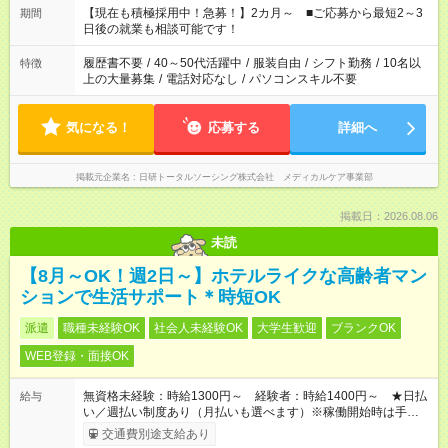
たくない」 など、ご希望を教えてくださいね。 ※Wワーク希望
【現在も積極採用中！急募！】2カ月～ ■ご応募から最短2～3
期間
の方へ 今ご覧のお仕事で希望する勤務時間と、もう1つのお仕事
日後の就業も相談可能です！
の勤務時間。 合計で週40時間を超える場合は応募できません。
履歴書不要
/
40～50代活躍中
/
服装自由
/
シフト勤務
/
10名以
特徴
上の大量募集
/
電話対応なし
/
パソコンスキル不要
気になる！
応募する
詳細へ
掲載元企業名
日研トータルソーシング株式会社 メディカルケア事業部
掲載日：2026.08.06
未読
【8月～OK！週2日～】ホテルライクな高齢者マン
ションで生活サポート＊時短OK
派遣
職種未経験OK
社会人未経験OK
大学生歓迎
ブランクOK
WEB登録・面接OK
無資格未経験：時給1300円～ 経験者：時給1400円～ ★日払
給与
い／週払い制度あり（月払いも選べます）※稼働開始時は手続き
完了次第のお支払いとなります。
交通費別途支給あり