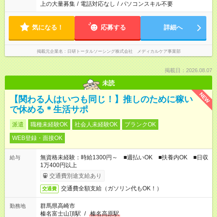
上の大量募集
/
電話対応なし
/
パソコンスキル不要
気になる！
応募する
詳細へ
掲載元企業名
日研トータルソーシング株式会社 メディカルケア事業部
掲載日：2026.08.07
未読
NEW
【関わる人はいつも同じ！】推しのために稼い
で休める＊生活サポ
派遣
職種未経験OK
社会人未経験OK
ブランクOK
WEB登録・面接OK
無資格未経験：時給1300円～ ■週払いOK ■扶養内OK ■日収
給与
1万400円以上
交通費別途支給あり
交通費全額支給（ガソリン代もOK！）
交通費
群馬県高崎市
勤務地
榛名富士山頂駅
/
榛名高原駅