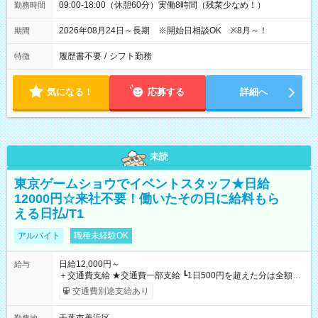
09:00-18:00（休憩60分）実働8時間（残業少なめ！）
勤務時間
2026年08月24日～長期 ※開始日相談OK ※8月～！
期間
履歴書不要
/
シフト勤務
特徴
気になる！
応募する
詳細へ
未読
東京ゲームショウでイベントスタッフ★日給
12000円☆来社不要！働いたその日に給料もら
える日払/T1
アルバイト
職種未経験OK
日給12,000円～
給与
＋交通費支給 ★交通費一部支給 ┗1日500円を超えた分は全額支
給！ ※往復500円以内の方は自己負担となります ★日払いOK！
交通費別途支給あり
（規定あり） ┗働いたその日に現金GET♪ お仕事後はコンビニ
ATMから 日払い分を引き落とせます！ 【試用期間】試用期間