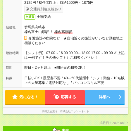
2125円 / 初任者以上：時給1500円～1875円
交通費別途支給あり
全額支給
交通費
群馬県高崎市
勤務地
榛名富士山頂駅
/
榛名高原駅
介護施設や病院など ★自宅近くの施設がいいなど勤務地ご
相談ください
【シフト例】 07:00～16:00 09:00～18:00 17:00～09:00 ※ 上記
勤務時間
は一例です！その他シフトもご相談ください！
即日～2ヶ月以上 ■開始日の相談OK！
期間
日払いOK
/
履歴書不要
/
40～50代活躍中
/
シフト勤務
/
10名以
特徴
上の大量募集
/
電話対応なし
/
パソコンスキル不要
気になる！
応募する
詳細へ
掲載元企業名
株式会社ニッソーネット
掲載日：2026.08.07
未読