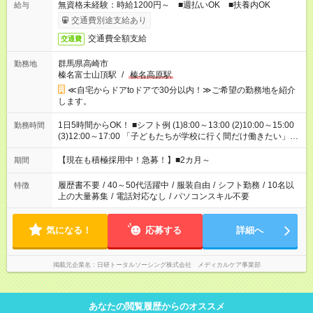
無資格未経験：時給1200円～ ■週払いOK ■扶養内OK
給与
交通費別途支給あり
交通費全額支給
交通費
群馬県高崎市
勤務地
榛名富士山頂駅
/
榛名高原駅
≪自宅からドアtoドアで30分以内！≫ご希望の勤務地を紹介
します。
1日5時間からOK！ ■シフト例 (1)8:00～13:00 (2)10:00～15:00
勤務時間
(3)12:00～17:00 「子どもたちが学校に行く間だけ働きたい」
「余裕を持って夕飯の準備がしたい」 「午前中は働いて、午後
はプライベートの時間にしたい」 など、ご希望を教えてくださ
【現在も積極採用中！急募！】■2カ月～
期間
いね。 ※Wワーク希望の方へ 今ご覧のお仕事で希望する勤務時
間と、もう1つのお仕事の勤務時間。 合計で週40時間を超える
履歴書不要
/
40～50代活躍中
/
服装自由
/
シフト勤務
/
10名以
特徴
場合は応募できません。
上の大量募集
/
電話対応なし
/
パソコンスキル不要
気になる！
応募する
詳細へ
掲載元企業名
日研トータルソーシング株式会社 メディカルケア事業部
あなたの閲覧履歴からのオススメ