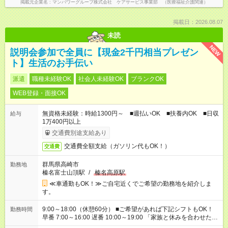
掲載元企業名
マンパワーグループ株式会社 ケアサービス事業部 （医療福祉介護関連）
掲載日：2026.08.07
未読
NEW
説明会参加で全員に【現金2千円相当プレゼン
ト】生活のお手伝い
派遣
職種未経験OK
社会人未経験OK
ブランクOK
WEB登録・面接OK
無資格未経験：時給1300円～ ■週払いOK ■扶養内OK ■日収
給与
1万400円以上
交通費別途支給あり
交通費全額支給（ガソリン代もOK！）
交通費
群馬県高崎市
勤務地
榛名富士山頂駅
/
榛名高原駅
≪車通勤もOK！≫ご自宅近くでご希望の勤務地を紹介しま
す。
9:00～18:00（休憩60分） ■ご希望があれば下記シフトもOK！
勤務時間
早番 7:00～16:00 遅番 10:00～19:00 「家族と休みを合わせた
い」 「余裕を持って夕飯の準備がしたい」 「できれば残業はし