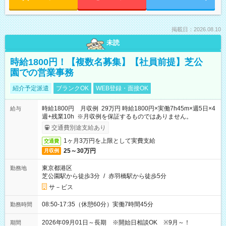
掲載日：2026.08.10
未読
時給1800円！【複数名募集】【社員前提】芝公
園での営業事務
紹介予定派遣
ブランクOK
WEB登録・面接OK
時給1800円 月収例 29万円 時給1800円×実働7h45m×週5日×4
給与
週+残業10h ※月収例を保証するものではありません。
交通費別途支給あり
1ヶ月3万円を上限として実費支給
交通費
25～30万円
月収例
東京都港区
勤務地
芝公園駅から徒歩3分
/
赤羽橋駅から徒歩5分
サ－ビス
08:50-17:35（休憩60分）実働7時間45分
勤務時間
2026年09月01日～長期 ※開始日相談OK ※9月～！
期間