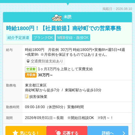
掲載日：2026.08.10
未読
時給1800円！【社員前提】南砂町での営業事務
紹介予定派遣
ブランクOK
WEB登録・面接OK
時給1800円 月収例 30万円 時給1800円×実働8h×週5日×4週
給与
+残業9h ※月収例を保証するものではありません。
交通費別途支給あり
1ヶ月3万円を上限として実費支給
交通費
30万円～
月収例
東京都江東区
勤務地
南砂町駅から徒歩7分
/
東陽町駅から徒歩10分
損害保険業
09:00-18:00（休憩60分）実働8時間
勤務時間
2026年09月01日～長期 ※開始日相談OK ※9月～！
期間
気になる！
応募する
詳細へ