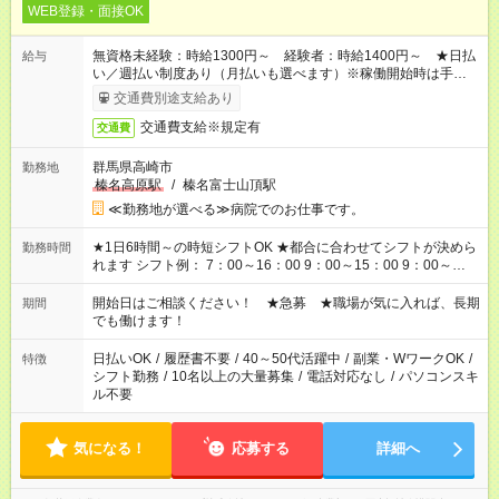
WEB登録・面接OK
無資格未経験：時給1300円～ 経験者：時給1400円～ ★日払
給与
い／週払い制度あり（月払いも選べます）※稼働開始時は手続き
完了次第のお支払いとなります。
交通費別途支給あり
交通費支給※規定有
交通費
群馬県高崎市
勤務地
榛名高原駅
/
榛名富士山頂駅
≪勤務地が選べる≫病院でのお仕事です。
★1日6時間～の時短シフトOK ★都合に合わせてシフトが決めら
勤務時間
れます シフト例： 7：00～16：00 9：00～15：00 9：00～
18：00 11：00～20：00 など ※Wワークの場合、他のお仕事と
合わせ週40時間超の就業はご案内できません ※法令に基づき、
開始日はご相談ください！ ★急募 ★職場が気に入れば、長期
期間
週20時間以上勤務は社会保険への加入対象となります ※労働者
でも働けます！
派遣法（日雇い派遣の原則禁止）により、短時間・短期間の就
業はご案内が難しい場合があります
日払いOK
/
履歴書不要
/
40～50代活躍中
/
副業・WワークOK
/
特徴
シフト勤務
/
10名以上の大量募集
/
電話対応なし
/
パソコンスキ
ル不要
気になる！
応募する
詳細へ