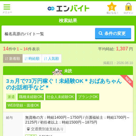
0
メニュー
気になる！
ログイン
検索結果
条件の変更
榛名高原のバイト一覧
14
1,307
件中
1
～
14
件表示
平均時給:
円
新着順
時給順
人気順
掲載日：2026.08.10
未読
NEW
3ヵ月で73万円稼ぐ！未経験OK＊おばあちゃん
のお話相手など＊
派遣
職種未経験OK
社会人未経験OK
ブランクOK
WEB登録・面接OK
無資格の方：時給1400円～1750円 / 介護福祉士：時給1700円～
給与
2125円 / 初任者以上：時給1500円～1875円
交通費別途支給あり