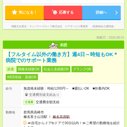
気になる！
応募する
詳細へ
掲載元企業名
マンパワーグループ株式会社 ケアサービス事業部 （医療福祉介護関連）
掲載日：2026.08.01
未読
【フルタイム以外の働き方】週4日～時短もOK＊
病院でのサポート業務
派遣
職種未経験OK
社会人未経験OK
ブランクOK
WEB登録・面接OK
無資格未経験：時給1200円～ ■週払いOK ■扶養内OK
給与
交通費別途支給あり
交通費全額支給
交通費
群馬県高崎市
勤務地
榛名富士山頂駅
/
榛名高原駅
≪自宅からドアtoドアで30分以内！≫ご希望の勤務地を紹介