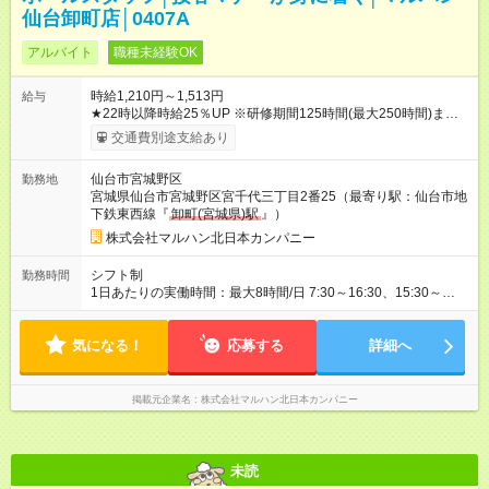
仙台卸町店│0407A
アルバイト
職種未経験OK
時給1,210円～1,513円
給与
★22時以降時給25％UP ※研修期間125時間(最大250時間)まで
は、時給1110円 【試用期間】試用期間なし
交通費別途支給あり
仙台市宮城野区
勤務地
宮城県仙台市宮城野区宮千代三丁目2番25（最寄り駅：仙台市地
下鉄東西線『
卸町(宮城県)駅
』）
株式会社マルハン北日本カンパニー
シフト制
勤務時間
1日あたりの実働時間：最大8時間/日 7:30～16:30、15:30～
24:00 実働1日4時間 ・最低勤務日数：週3日 ★フリーター・学
生・既婚者・未経験者歓迎！ ★土日勤務できる方歓迎
気になる！
応募する
詳細へ
掲載元企業名
株式会社マルハン北日本カンパニー
未読