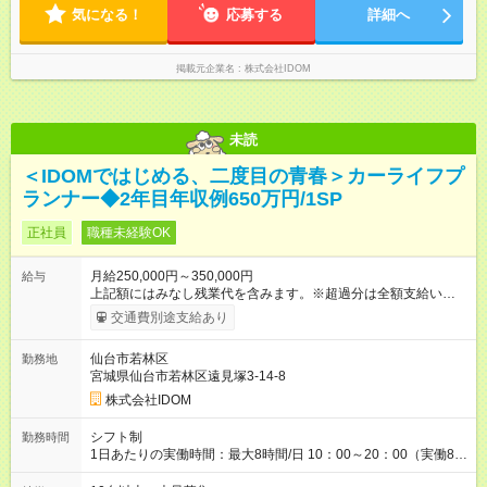
気になる！
応募する
詳細へ
掲載元企業名
株式会社IDOM
未読
＜IDOMではじめる、二度目の青春＞カーライフプ
ランナー◆2年目年収例650万円/1SP
正社員
職種未経験OK
月給250,000円～350,000円
給与
上記額にはみなし残業代を含みます。※超過分は全額支給いたし
ます。 みなし残業代 31,888円 以上／月 みなし残業時間 20時間
交通費別途支給あり
／月 ※上記に加えインセンティブあり（年3回） ※前職給与・経
験を考慮し決定いたします 【管理職昇格後の収入例】 月収55万
仙台市若林区
勤務地
円～ （月給40万円＋地域手当2万5000円＋管理職手当2万円＋店
宮城県仙台市若林区遠見塚3-14-8
舗規模手当5万円＋管理職能力給5万5000円） ※想定年収650万
円～1000万円前後（業績評価により変動） ※能力に応じて即昇
株式会社IDOM
級、早期昇進も可能です。 【試用期間】試用期間あり 試用期間
の長さ：4ヶ月 雇用形態、給与は本採用時と同じです。
シフト制
勤務時間
1日あたりの実働時間：最大8時間/日 10：00～20：00（実働8時
間）