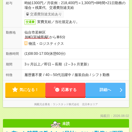
時給1300円／月収例：218,400円＝1,300円×8時間×21日勤務の
給与
場合＋残業代、交通費別途支給
交通費別途支給あり
実費支給／当社規定あり。
交通費
仙台市若林区
勤務地
卸町(宮城県)駅
から車6分
物流・ロジスティクス
(1)08:00-17:00(休憩60分)
勤務時間
3ヶ月以上／即日～長期（2～3ヶ月更新）
期間
履歴書不要
/
40～50代活躍中
/
服装自由
/
シフト勤務
特徴
気になる！
応募する
詳細へ
掲載元企業名
ランスタッド株式会社 北日本エリア
掲載日：2026.08.02
未読