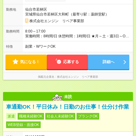
倍』！ ・その他手当により『1.5倍』になることも…！ ・その他
1日ごとの評価ポイントもあり 頑張った分だけ評価されます！ ◆
仙台市若林区
勤務地
交通費規定支給 ◆残業手当あり ◆子供手当あり ◆宿泊手当あり
宮城県仙台市若林区大和町（最寄り駅：薬師堂駅）
(2000円/1日) ※宿泊を伴う現場の場合 ◆先輩スタッフの給与例
﹋﹋﹋﹋﹋﹋﹋﹋﹋﹋﹋ ・週5日勤務Aさん ＞＞日給10，000円
株式会社エンジン リペア事業部
×20勤務 ＞＞月収20万円＋諸手当 【試用期間】試用期間あり 試
用期間の長さ：6ヶ月 ※ 雇用形態と給与に、本採用時と異なる部
8:00～17:00
勤務時間
分があります。 雇用形態：本採用時と同じです。 給与：日
実働時間：8時間/日 休憩時間：1時間/日 ★月～土・週3日～OK
給 8,310円以上 ::::: ::::: ::::: ::::: ::::: :::::: 120勤務までは日給8，310
★週4～5日入れる方大歓迎！※日時相談OK ★時期により連休取
円、 121勤務目から日給10，000円～、 となります。
得も可能！ ＼毎月希望シフト提出で働きやすい！／ 毎月20日ま
副業・WワークOK
特徴
::::: ::::: ::::: ::::: ::::: ::::::
でに翌月の勤務希望シフトを提出◎ ※シフト変更は前週までに相
談OK
気になる！
応募する
詳細へ
掲載元企業名
株式会社エンジン リペア事業部
未読
車通勤OK！平日休み！日勤のお仕事！仕分け作業
派遣
職種未経験OK
社会人未経験OK
ブランクOK
WEB登録・面接OK