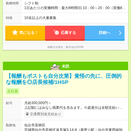
【試用期間】試用期間あり 試用期間の長さ：4ヶ月 雇用形態、
シフト制
勤務時間
給与は本採用時と同じです。
1日あたりの実働時間：最大8時間/日 10：00～20：00（実働8時
間） ★ムリのない働き方にしています。 「夜9時以降の社内チ
ャット使用禁止」「休日の機器使用禁止」などルールを設けて
10名以上の大量募集
特徴
います。一人ひとりが前向きに働けるよう、これからも環境を
整えていくのでご安心ください。
気になる！
応募する
詳細へ
掲載元企業名
株式会社IDOM
未読
【報酬もポストも自分次第】覚悟の先に、圧倒的
な報酬を◎店長候補/1HSP
正社員
月給300,000円～
給与
上記額にはみなし残業代を含みます。※超過分は全額支給いたし
ます。 みなし残業代 38,266円 以上／月 みなし残業時間 20時間
交通費別途支給あり
／月 ◎インセンティブ＋賞与あり！ ◎前職給与・経験を考慮
し、決定いたします。 ＝頑張りはしっかり還元！＝ ★昇給査定
仙台市若林区
勤務地
年1回 ★能力給査定年3回 ★賞与年2回／平均3ヶ月分 ★インセン
宮城県仙台市若林区遠見塚3-14-8（最寄り駅：仙台市東西線卸