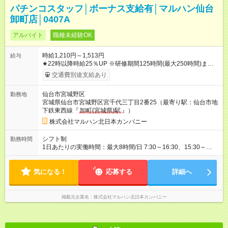
パチンコスタッフ│ボーナス支給有│マルハン仙台
卸町店│0407A
アルバイト
職種未経験OK
時給1,210円～1,513円
給与
★22時以降時給25％UP ※研修期間125時間(最大250時間)まで
は、時給1110円 【試用期間】試用期間なし
交通費別途支給あり
仙台市宮城野区
勤務地
宮城県仙台市宮城野区宮千代三丁目2番25（最寄り駅：仙台市地
下鉄東西線『
卸町(宮城県)駅
』）
株式会社マルハン北日本カンパニー
シフト制
勤務時間
1日あたりの実働時間：最大8時間/日 7:30～16:30、15:30～
24:00 実働1日4時間 ・最低勤務日数：週3日 ★フリーター・学
生・既婚者・未経験者歓迎！ ★土日勤務できる方歓迎
気になる！
応募する
詳細へ
掲載元企業名
株式会社マルハン北日本カンパニー