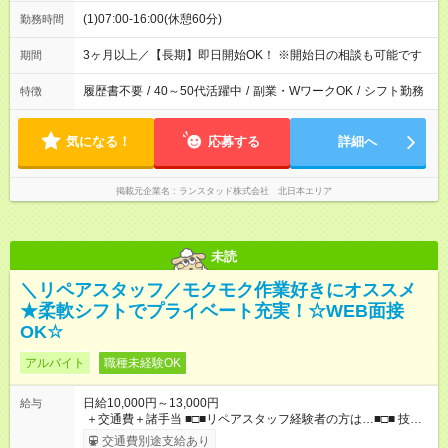
(1)07:00-16:00(休憩60分)
勤務時間
3ヶ月以上／【長期】即日開始OK！ ※開始日の相談も可能です
期間
履歴書不要
/
40～50代活躍中
/
副業・WワークOK
/
シフト勤務
特徴
気になる！
応募する
詳細へ
掲載元企業名
ランスタッド株式会社 北日本エリア
未読
＼リペアスタッフ／モクモク作業好きにオススメ
★柔軟シフトでプライベート充実！☆WEB面接
OK☆
アルバイト
職種未経験OK
日給10,000円～13,000円
給与
＋交通費＋諸手当 ■□■リペアスタッフ経験者の方は…■□■ 技術
チェック後に日給を決定します！ ・現場数に応じて『日給が1.2
交通費別途支給あり