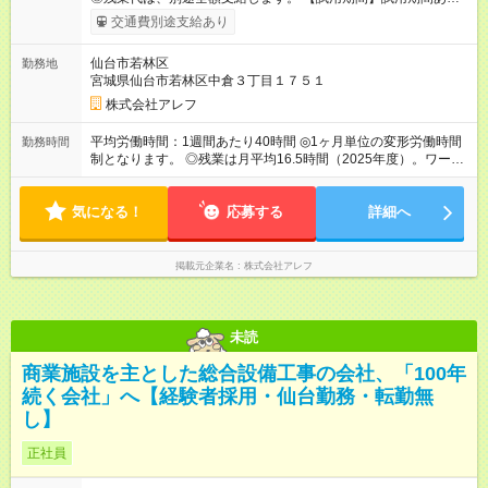
試用期間の長さ：3ヶ月 雇用形態、給与は本採用時と同じです。
交通費別途支給あり
仙台市若林区
勤務地
宮城県仙台市若林区中倉３丁目１７５１
株式会社アレフ
平均労働時間：1週間あたり40時間 ◎1ヶ月単位の変形労働時間
勤務時間
制となります。 ◎残業は月平均16.5時間（2025年度）。ワーク
ライフバランス充実のため、働きやすい環境づくりを推進して
います。 平均労働時間：1週間あたり40時間 ◎1ヶ月単位の変形
気になる！
労働時間制となります。 ◎残業は月平均16.5時間（2025年
応募する
詳細へ
度）。ワークライフバランス充実のため、働きやすい環境づく
りを推進しています。
掲載元企業名
株式会社アレフ
未読
商業施設を主とした総合設備工事の会社、「100年
続く会社」へ【経験者採用・仙台勤務・転勤無
し】
正社員