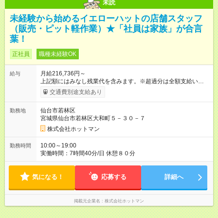
未読
未経験から始めるイエローハットの店舗スタッフ
（販売・ピット軽作業）★「社員は家族」が合言
葉！
正社員
職種未経験OK
月給216,736円～
給与
上記額にはみなし残業代を含みます。※超過分は全額支給いたし
ます。 みなし残業代 25,736円 以上／月 みなし残業時間 18.34
交通費別途支給あり
時間／月 上記額には開店準備早出手当（固定残業代）１８．３
４時間分、２５，７３６円を含みます。超過分は全額支給しま
仙台市若林区
勤務地
す。 【試用期間】試用期間あり 試用期間の長さ：3ヶ月 雇用形
宮城県仙台市若林区大和町５－３０－７
態、給与は本採用時と同じです。
株式会社ホットマン
10:00～19:00
勤務時間
実働時間：7時間40分/日 休憩８０分
気になる！
応募する
詳細へ
掲載元企業名
株式会社ホットマン