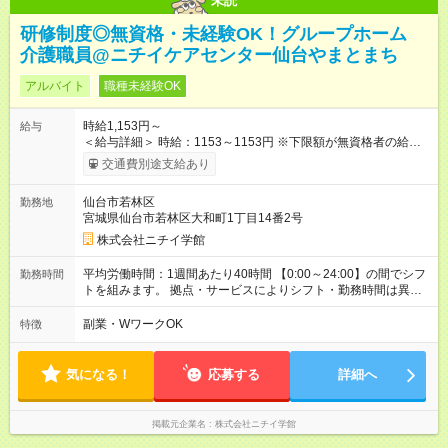
未読
研修制度◎無資格・未経験OK！グループホーム
介護職員@ニチイケアセンター仙台やまとまち
アルバイト
職種未経験OK
時給1,153円～
給与
＜給与詳細＞ 時給：1153～1153円 ※下限額が無資格者の給与
です。 【試用期間】試用期間あり 試用期間の長さ：3ヶ月 雇用
交通費別途支給あり
形態、給与は本採用時と同じです。
仙台市若林区
勤務地
宮城県仙台市若林区大和町1丁目14番2号
株式会社ニチイ学館
平均労働時間：1週間あたり40時間 【0:00～24:00】の間でシフ
勤務時間
トを組みます。 拠点・サービスによりシフト・勤務時間は異な
ります。 ＜シフト例＞ 早番：7:30～16:30 日勤：9:00～18:00
遅番：10:30～19:30 夜勤：16:30～翌9:30 ※上記は一例です。
副業・WワークOK
特徴
※勤務日数や時間帯はご相談ください。 平均労働時間：1週間あ
たり40時間 【0:00～24:00】の間でシフトを組みます。 拠点・
サービスによりシフト・勤務時間は異なります。 ＜シフト例＞
気になる！
応募する
詳細へ
早番：7:30～16:30 日勤：9:00～18:00 遅番：10:30～19:30 夜
勤：16:30～翌9:30 ※上記は一例です。 ※勤務日数や時間帯はご
相談ください。
掲載元企業名
株式会社ニチイ学館