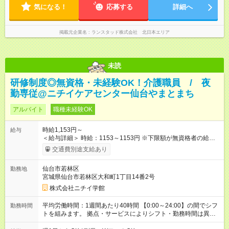
気になる！
応募する
詳細へ
掲載元企業名
ランスタッド株式会社 北日本エリア
未読
研修制度◎無資格・未経験OK！介護職員 / 夜
勤専従@ニチイケアセンター仙台やまとまち
アルバイト
職種未経験OK
時給1,153円～
給与
＜給与詳細＞ 時給：1153～1153円 ※下限額が無資格者の給与
です。 【試用期間】試用期間あり 試用期間の長さ：3ヶ月 雇用
交通費別途支給あり
形態、給与は本採用時と同じです。
仙台市若林区
勤務地
宮城県仙台市若林区大和町1丁目14番2号
株式会社ニチイ学館
平均労働時間：1週間あたり40時間 【0:00～24:00】の間でシフ
勤務時間
トを組みます。 拠点・サービスによりシフト・勤務時間は異な
ります。 ＜シフト例＞ 早番：7:30～16:30 日勤：9:00～18:00