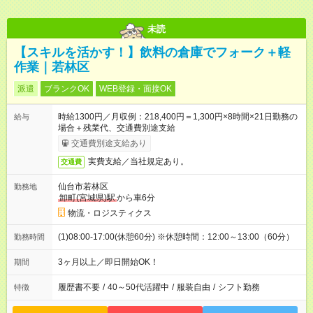
未読
【スキルを活かす！】飲料の倉庫でフォーク＋軽
作業｜若林区
派遣
ブランクOK
WEB登録・面接OK
時給1300円／月収例：218,400円＝1,300円×8時間×21日勤務の
給与
場合＋残業代、交通費別途支給
交通費別途支給あり
実費支給／当社規定あり。
交通費
仙台市若林区
勤務地
卸町(宮城県)駅
から車6分
物流・ロジスティクス
(1)08:00-17:00(休憩60分) ※休憩時間：12:00～13:00（60分）
勤務時間
3ヶ月以上／即日開始OK！
期間
履歴書不要
/
40～50代活躍中
/
服装自由
/
シフト勤務
特徴