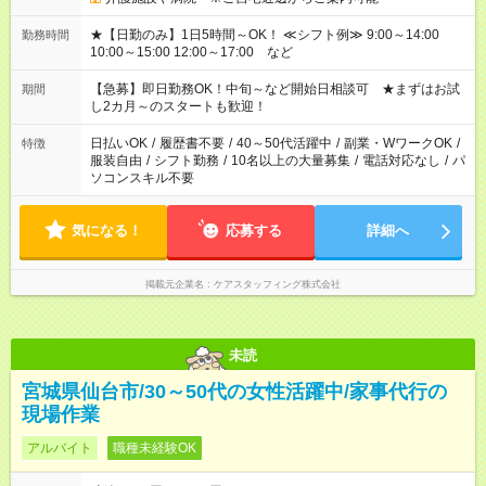
★【日勤のみ】1日5時間～OK！ ≪シフト例≫ 9:00～14:00
勤務時間
10:00～15:00 12:00～17:00 など
【急募】即日勤務OK！中旬～など開始日相談可 ★まずはお試
期間
し2カ月～のスタートも歓迎！
日払いOK
/
履歴書不要
/
40～50代活躍中
/
副業・WワークOK
/
特徴
服装自由
/
シフト勤務
/
10名以上の大量募集
/
電話対応なし
/
パ
ソコンスキル不要
気になる！
応募する
詳細へ
掲載元企業名
ケアスタッフィング株式会社
未読
宮城県仙台市/30～50代の女性活躍中/家事代行の
現場作業
アルバイト
職種未経験OK