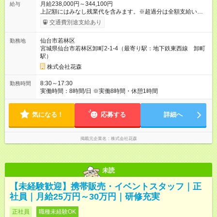
月給238,000円～344,100円
給与
上記額にはみなし残業代を含みます。※超過分は全額支給いたし
ます。 みなし残業代 52,000円 ～ 75,000円／月 みなし残業時
交通費別途支給あり
間 35時間／月 ※みなし残業代は月給額に含まれます。 【試用期
間】試用期間あり 試用期間の長さ：6ヶ月 ※ 雇用形態と給与
仙台市若林区
勤務地
に、本採用時と異なる部分があります。 雇用形態：中途採用
宮城県仙台市若林区卸町2-1-4（最寄り駅：地下鉄東西線 卸町
（契約社員） 給与：本採用時と同じです。
駅）
株式会社花森
8:30～17:30
勤務時間
実働時間：8時間/日 ※実働8時間・休憩1時間
気になる！
応募する
詳細へ
掲載元企業名
株式会社花森
未読
【未経験歓迎】携帯販売・イベントスタッフ｜正
社員｜月給25万円～30万円｜研修充実
正社員
職種未経験OK