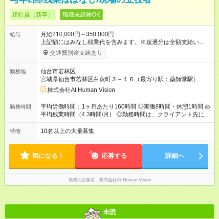
正社員（新卒）
職種未経験OK
月給210,000円～350,000円
給与
上記額にはみなし残業代を含みます。※超過分は全額支給いたし
ます。 みなし残業代 22,000円 ～ 37,000円／月 みなし残業時
交通費別途支給あり
間 15時間／月 【給与】 月給： 大卒・院卒 ：222，000
円（固定残業代 23，000円） 短大・専門・高専卒：2100，000
仙台市若林区
勤務地
円（固定残業代 22，000円） 賞与：年２回 （業績連動型） 昇
宮城県仙台市若林区白萩町３－１６（最寄り駅：薬師堂駅）
給：年２回（3月、9月) 試用期間：6ヶ月 ※上記額にはみなし残
業代（月15時間分）が含まれた 金額になります。超過分は追加
株式会社At Human Vision
で全額支給。 【頑張りを給与・キャリアに還元します】 年に2
回⼈事評価があり等級が決まります。 等級に合わせた給与設定
平均労働時間：1ヶ月あたり160時間 ◎実働8時間・休憩1時間 ◎
勤務時間
のため、若い内からでも頑張り次第で給与アップが叶います。
平均残業時間（4.3時間/月） ◎勤務時間は、クライアント先に
⼀般職（20～31万円）→リーダー（⽉給26～36万円） →係⻑
より異なります。 ※＜シフト例＞ 10:00～19:00／11:00～
（⽉給34～45万円）→課⻑（⽉給36～48万円）→部⻑（⽉給40
20:00 平均労働時間：1ヶ月あたり160時間 ◎実働8時間・休憩1
10名以上の大量募集
特徴
～58万円） 【試用期間】試用期間あり 試用期間の長さ：6ヶ月
時間 ◎平均残業時間（4.3時間/月） ◎勤務時間は、クライアント
※ 雇用形態と給与に、本採用時と異なる部分があります。 雇用
先に より異なります。 ※＜シフト例＞ 10:00～19:00／11:00
形態：本採用時と同じです。 給与：月給 190,000円 ～ 330,000
～20:00
気になる！
応募する
詳細へ
円 上記額にはみなし残業代を含みます。※超過分は全額支給い
たします。 みなし残業代 20,000円 ～ 34,000円／月 みなし残業
時間 15時間／月
掲載元企業名
株式会社At Human Vision
未読