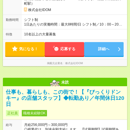
ティブ（毎月支給／年平均支給額：90万円） ★管理職昇格後：
町駅）
月収目安55万円、年収650万円～1000万円前後 ＝キャリアアッ
プも応援！＝ 若手のうちから、様々なキャリアにチャレンジで
株式会社IDOM
きるのも当社ならでは。1年後に店長になったメンバーもいま
す。 【試用期間】試用期間あり 試用期間の長さ：4ヶ月 雇用形
シフト制
勤務時間
態、給与は本採用時と同じです。 ＝『ストアプロ』という道も
1日あたりの実働時間：最大8時間/日 シフト制／10：00～20：
選べる＝ 『ストアプロ制度』では、業務委託契約を結び、店舗
00 ★月の平均残業時間は14.5時間！ 「閉店当番制の導入」「小
運営を行なう新しい働き方。独立するわけではないので、正社
型店での定休日の設定」「夜9時以降の社内チャット使用禁止」
10名以上の大量募集
特徴
員としての雇用は引き続き守られますし、毎月固定給も支給。
など、体制の見直しをしながら残業時間の削減に成功していま
リスクを抑えながら、より大きな裁量をもって店舗運営を手掛
す！今後も前向きに働けるよう、環境を整えていくのでご安心
けられます。
ください。
気になる！
応募する
詳細へ
掲載元企業名
株式会社IDOM
未読
仕事も、暮らしも、この街で！【『びっくりドン
キー』の店舗スタッフ】◆転勤あり／年間休日120
日
正社員
職種未経験OK
月給256,000円～300,000円
給与
◎残業代は、別途全額支給します。 【試用期間】試用期間あり