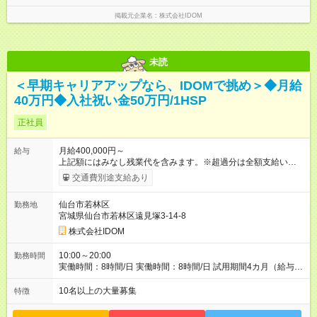
掲載元企業名
株式会社IDOM
未読
＜早期キャリアアップなら、IDOMで挑め＞◆月給
40万円◆入社祝い金50万円/1HSP
正社員
月給400,000円～
給与
上記額にはみなし残業代を含みます。※超過分は全額支給いたし
ます。 みなし残業代 51,021円 以上／月 みなし残業時間 20時間
交通費別途支給あり
／月 ※前職給与・経験を考慮し、決定いたします。 給与にプラ
スしてもらえる手当・インセンティブ ■交通費（月7万円まで）
仙台市若林区
勤務地
■地域給（月2万5000円まで ※地域による） ■能力給（月最大9
宮城県仙台市若林区遠見塚3-14-8
万9000円） ■店長能力給（月最大35万2000円） ■インセンティ
ブ（年3回／最大140万円）※ ■子供手当（1人／月2万円～3万
株式会社IDOM
円）※18歳まで ■店長手当（月2万円） ■店舗規模手当（月最大
10万円） ※インセンティブは、一部所属部署により年3回支給。
10:00～20:00
勤務時間
所属事業部によって、基準が異なります。 【試用期間】試用期
実働時間：8時間/日 実働時間：8時間/日 試用期間4カ月（給与や
間あり 試用期間の長さ：4ヶ月 雇用形態、給与は本採用時と同
その他条件に変更なし） ※契約期間の定めなし
じです。
10名以上の大量募集
特徴