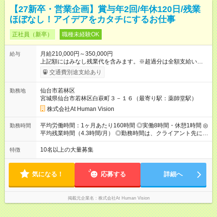
【27新卒・営業企画】賞与年2回/年休120日/残業
ほぼなし！アイデアをカタチにするお仕事
正社員（新卒）
職種未経験OK
月給210,000円～350,000円
給与
上記額にはみなし残業代を含みます。※超過分は全額支給いたし
ます。 みなし残業代 22,000円 ～ 37,000円／月 みなし残業時
交通費別途支給あり
間 15時間／月 【給与】 月給： 大卒・院卒 ：222，000
円（固定残業代 23，000円） 短大・専門・高専卒：2100，000
仙台市若林区
勤務地
円（固定残業代 22，000円） 賞与：年２回 （業績連動型） 昇
宮城県仙台市若林区白萩町３－１６（最寄り駅：薬師堂駅）
給：年２回（3月、9月) 試用期間：6ヶ月 ※上記額にはみなし残
業代（月15時間分）が含まれた 金額になります。超過分は追加
株式会社At Human Vision
で全額支給。 【頑張りを給与・キャリアに還元します】 年に2
回⼈事評価があり等級が決まります。 等級に合わせた給与設定
平均労働時間：1ヶ月あたり160時間 ◎実働8時間・休憩1時間 ◎
勤務時間
のため、若い内からでも頑張り次第で給与アップが叶います。
平均残業時間（4.3時間/月） ◎勤務時間は、クライアント先に
⼀般職（20～31万円）→リーダー（⽉給26～36万円） →係⻑
より異なります。 ※＜シフト例＞ 10:00～19:00／11:00～
（⽉給34～45万円）→課⻑（⽉給36～48万円）→部⻑（⽉給40
20:00 平均労働時間：1ヶ月あたり160時間 ◎実働8時間・休憩1
10名以上の大量募集
特徴
～58万円） 【試用期間】試用期間あり 試用期間の長さ：6ヶ月
時間 ◎平均残業時間（4.3時間/月） ◎勤務時間は、クライアント
※ 雇用形態と給与に、本採用時と異なる部分があります。 雇用
先に より異なります。 ※＜シフト例＞ 10:00～19:00／11:00
形態：本採用時と同じです。 給与：月給 190,000円 ～ 330,000
～20:00
気になる！
応募する
詳細へ
円 上記額にはみなし残業代を含みます。※超過分は全額支給い
たします。 みなし残業代 20,000円 ～ 34,000円／月 みなし残業
時間 15時間／月
掲載元企業名
株式会社At Human Vision