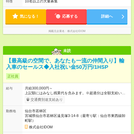
10名以上の大量募集
特徴
気になる！
応募する
詳細へ
掲載元企業名
株式会社IDOM
未読
【最高級の空間で、あなたも一流の仲間入り】輸
入車のセールス◆入社祝い金50万円/1HSP
正社員
月給300,000円～
給与
上記額にはみなし残業代を含みます。※超過分は全額支給いたし
ます。 みなし残業代 40,817円 以上／月 みなし残業時間 20時間
交通費別途支給あり
／月 月給＋インセンティブ＋賞与 ※前職給与・経験を考慮し、
決定いたします。 ＼頑張りはさらに給与で還元！／ ★昇給査定
仙台市若林区
勤務地
年1回 ★能力給査定年3回 ★賞与年2回／平均3ヶ月分 ★インセン
宮城県仙台市若林区遠見塚3-14-8（最寄り駅：仙台市東西線卸
ティブ（毎月支給／年平均支給額：90万円） ★管理職昇格後：
町駅）
月収目安55万円、年収650万円～1000万円前後 ◎キャリアアッ
プも応援！ 若手のうちから、様々なキャリアにチャレンジでき
株式会社IDOM
るのも当社ならでは。1年後に店長になったメンバーもいます。