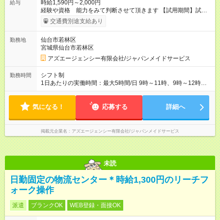
時給1,590円～2,000円
給与
経験や資格 能力をみて判断させて頂きます 【試用期間】試用
期間なし
交通費別途支給あり
仙台市若林区
勤務地
宮城県仙台市若林区
アズエージェンシー有限会社/ジャパンメイドサービス
シフト制
勤務時間
1日あたりの実働時間：最大5時間/日 9時～11時、9時～12時、
10時～13時、12時～15時、12時～14時、13時～16時 など
2.3時間の現場が多いです
気になる！
応募する
詳細へ
掲載元企業名
アズエージェンシー有限会社/ジャパンメイドサービス
未読
日勤固定の物流センター＊時給1,300円のリーチフ
ォーク操作
派遣
ブランクOK
WEB登録・面接OK