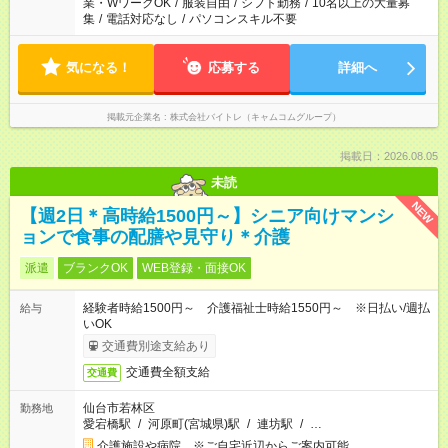
業・WワークOK
/
服装自由
/
シフト勤務
/
10名以上の大量募
集
/
電話対応なし
/
パソコンスキル不要
気になる！
応募する
詳細へ
掲載元企業名
株式会社バイトレ（キャムコムグループ）
掲載日：2026.08.05
未読
NEW
【週2日＊高時給1500円～】シニア向けマンシ
ョンで食事の配膳や見守り＊介護
派遣
ブランクOK
WEB登録・面接OK
経験者時給1500円～ 介護福祉士時給1550円～ ※日払い/週払
給与
いOK
交通費別途支給あり
交通費全額支給
交通費
仙台市若林区
勤務地
愛宕橋駅
/
河原町(宮城県)駅
/
連坊駅
/
…
介護施設や病院 ※ご自宅近辺からご案内可能