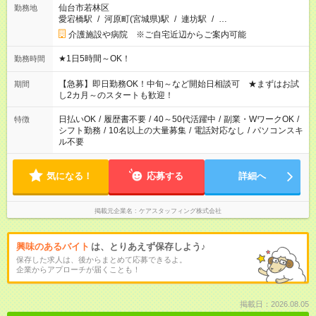
仙台市若林区
勤務地
愛宕橋駅
/
河原町(宮城県)駅
/
連坊駅
/
…
介護施設や病院 ※ご自宅近辺からご案内可能
★1日5時間～OK！
勤務時間
【急募】即日勤務OK！中旬～など開始日相談可 ★まずはお試
期間
し2カ月～のスタートも歓迎！
日払いOK
/
履歴書不要
/
40～50代活躍中
/
副業・WワークOK
/
特徴
シフト勤務
/
10名以上の大量募集
/
電話対応なし
/
パソコンスキ
ル不要
気になる！
応募する
詳細へ
掲載元企業名
ケアスタッフィング株式会社
興味のあるバイト
は、とりあえず保存しよう♪
保存した求人は、後からまとめて応募できるよ。
企業からアプローチが届くことも！
掲載日：2026.08.05