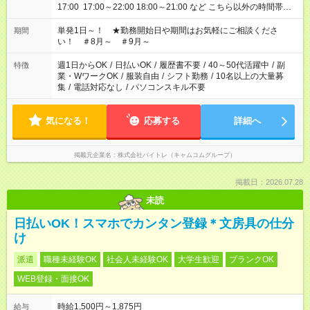
17:00 17:00～22:00 18:00～21:00 など こちら以外の時間帯も
お気軽にご相談ください！
単発1日～！ ★勤務開始日や期間はお気軽にご相談くださ
期間
い！ ＃8月～ ＃9月～
週1日からOK
/
日払いOK
/
履歴書不要
/
40～50代活躍中
/
副
特徴
業・WワークOK
/
服装自由
/
シフト勤務
/
10名以上の大量募
集
/
電話対応なし
/
パソコンスキル不要
気になる！
応募する
詳細へ
掲載元企業名
株式会社バイトレ（キャムコムグループ）
掲載日：2026.07.28
未読
日払いOK！スマホでカンタン登録＊文房具の仕分
け
派遣
職種未経験OK
社会人未経験OK
大学生歓迎
ブランクOK
WEB登録・面接OK
時給1,500円～1,875円
給与