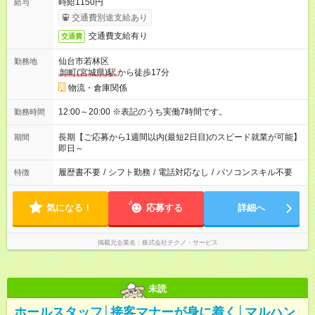
時給1150円
給与
交通費別途支給あり
交通費支給有り
交通費
仙台市若林区
勤務地
卸町(宮城県)駅
から徒歩17分
物流・倉庫関係
12:00～20:00 ※表記のうち実働7時間です。
勤務時間
長期【ご応募から1週間以内(最短2日目)のスピード就業が可能】
期間
即日～
履歴書不要
/
シフト勤務
/
電話対応なし
/
パソコンスキル不要
特徴
気になる！
応募する
詳細へ
掲載元企業名
株式会社テクノ・サービス
未読
ホールスタッフ│接客マナーが身に着く│マルハン