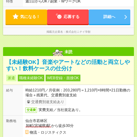
遅番：10:30～19:30 夜勤：16:30～翌9:30 ※上記は一例です。
週1日からOK / 副業・WワークOK
特徴
※勤務日数や時間帯はご相談ください。 平均労働時間：1週間あ
たり40時間 【0:00～24:00】の間でシフトを組みます。 拠点・
サービスによりシフト・勤務時間は異なります。 ＜シフト例＞
気になる！
応募する
詳細へ
早番：7:30～16:30 日勤：9:00～18:00 遅番：10:30～19:30 夜
勤：16:30～翌9:30 ※上記は一例です。 ※勤務日数や時間帯はご
相談ください。
掲載元企業名
株式会社ニチイ学館
未読
【未経験OK】音楽やアートなどの活動と両立しや
すい！飲料ケースの仕分け
派遣
職種未経験OK
WEB登録・面接OK
時給1210円／月収例：203,280円＝1,210円×8時間×21日勤務の
給与
場合＋残業代、交通費別途支給
交通費別途支給あり
実費支給／当社規定あり。
交通費
仙台市若林区
勤務地
卸町(宮城県)駅
から徒歩30分
物流・ロジスティクス