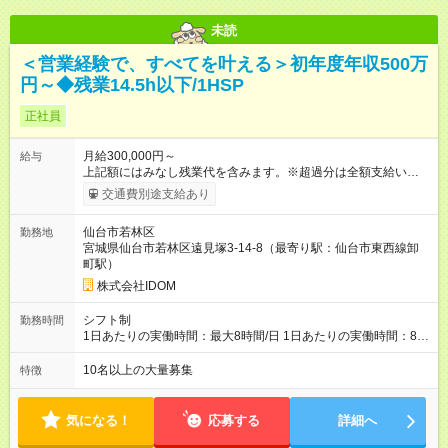
未読
＜営業経験で、すべてを叶える＞初年度年収500万
円～◆残業14.5h以下/1HSP
正社員
月給300,000円～
給与
上記額にはみなし残業代を含みます。※超過分は全額支給いたし
ます。 みなし残業代 40,817円 以上／月 みなし残業時間 20時間
交通費別途支給あり
／月 月給＋インセンティブ＋賞与 ※前職給与・経験を考慮し、
決定いたします。 ＼頑張りはさらに給与で還元！／ ★昇給査定
仙台市若林区
勤務地
年1回 ★能力給査定年3回 ★賞与年2回／平均3ヶ月分 ★インセン
宮城県仙台市若林区遠見塚3-14-8（最寄り駅：仙台市東西線卸
ティブ（毎月支給／年平均支給額：90万円） ★管理職昇格後：
町駅）
月収目安55万円、年収650万円～1000万円前後 ◎キャリアアッ
プも応援！ 若手のうちから、様々なキャリアにチャレンジでき
株式会社IDOM
るのも当社ならでは。1年後に店長になったメンバーもいます。
【試用期間】試用期間あり 試用期間の長さ：4ヶ月 雇用形態、
シフト制
勤務時間
給与は本採用時と同じです。
1日あたりの実働時間：最大8時間/日 1日あたりの実働時間：8時
間 シフト制
10名以上の大量募集
特徴
気になる！
応募する
詳細へ