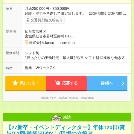
月給250,000円～350,000円
給与
経験・能力を考慮して決定致します。 【試用期間】試用期間な
し
交通費別途支給あり
仙台市若林区
勤務地
宮城県仙台市若林区卸町1-1-1
株式会社stance innovation
シフト制
勤務時間
1日あたりの実働時間：最大8時間/日 シフト制 ◎柔軟な働き方が
叶う └毎月シフト調整OK！ライフスタイルに合わせて働けます
└土日休み希望、時短勤務、資格取得との両立なども可能
副業・WワークOK
特徴
気になる！
応募する
詳細へ
掲載元企業名
株式会社stance innovation
未読
【27新卒・イベントディレクター】年休120日/賞
与年2回/残業ほぼなし/現場の立役者