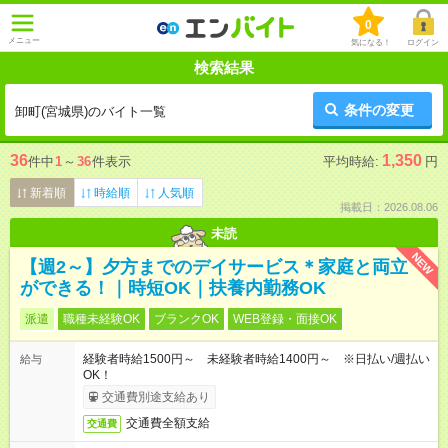
0
メニュー
気になる！
ログイン
検索結果
条件の変更
卸町(宮城県)のバイト一覧
36
1,350
件中
1
～
36
件表示
平均時給:
円
新着順
時給順
人気順
掲載日：2026.08.06
未読
NEW
【週2～】夕方までのデイサービス＊家庭と両立
ができる！｜時短OK｜扶養内勤務OK
派遣
職種未経験OK
ブランクOK
WEB登録・面接OK
経験者時給1500円～ 未経験者時給1400円～ ※日払い/週払い
給与
OK！
交通費別途支給あり
交通費全額支給
交通費