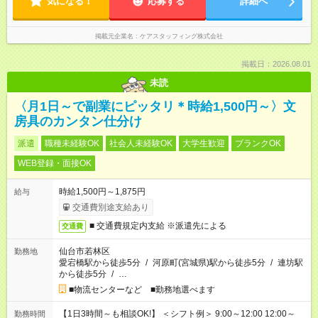
気になる！
応募する
詳細へ
掲載元企業名
ケアスタッフィング株式会社
掲載日：2026.08.01
未読
〈月1日～で副業にピッタリ＊時給1,500円～〉文
房具のカンタン仕分け
派遣
職種未経験OK
社会人未経験OK
大学生歓迎
ブランクOK
WEB登録・面接OK
時給1,500円～1,875円
給与
交通費別途支給あり
■ 交通費規定内支給 ※派遣先による
交通費
仙台市若林区
勤務地
愛宕橋駅から徒歩5分
/
河原町(宮城県)駅から徒歩5分
/
連坊駅
から徒歩5分
/
…
■物流センターなど ■勤務地選べます
【1日3時間～も相談OK!】 ＜シフト例＞ 9:00～12:00 12:00～
勤務時間