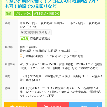
＼空いた時間で働く！／日払いOK×1勤務2.7万円
も可！施設での見回りなど
派遣
ブランクOK
WEB登録・面接OK
時給1500円～ 夜勤時給1820円～ 日収2.7万円～（夜勤時給
給与
1820円×15h）
交通費別途支給あり
交通費全額支給
交通費
仙台市若林区
勤務地
愛宕橋駅
/
河原町(宮城県)駅
/
連坊駅
/
…
介護施設や病院 ※ご自宅近辺からご案内可能
≪シフト例≫ 10:00～15:00（実働5時間） 12:00～17:00（実働
勤務時間
5時間） 17:00～翌10:00（実働15時間）など ご希望に応じて、
働く時間は調整できます！ お気軽に担当へ相談ください！
3ヵ月までの短期 ※職場が気に入れば、長期もOK！ ★急募！
期間
即日勤務もOK！
週1日からOK
/
日払いOK
/
履歴書不要
/
40～50代活躍中
/
副
特徴
業・WワークOK
/
シフト勤務
/
10名以上の大量募集
/
電話対応
なし
/
パソコンスキル不要