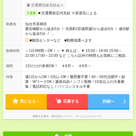
交通費別途支給あり
■ 交通費規定内支給 ※派遣先による
交通費
仙台市若林区
勤務地
愛宕橋駅から徒歩5分
/
河原町(宮城県)駅から徒歩5分
/
連坊駅
から徒歩5分
/
…
■物流センターなど ■勤務地選べます
＜1日3時間～OK！＞ ▼ 例えば… ▼ 15:00～18:00 15:00～
勤務時間
22:00 17:00～22:00 など こちら以外の時間もお気軽にご相談く
ださい！
1日だけの単発OK！ ＃8月～ ＃9月～
期間
週1日からOK
/
日払いOK
/
履歴書不要
/
40～50代活躍中
/
副
特徴
業・WワークOK
/
服装自由
/
シフト勤務
/
10名以上の大量募
集
/
電話対応なし
/
パソコンスキル不要
気になる！
応募する
詳細へ
掲載元企業名
株式会社バイトレ（キャムコムグループ）