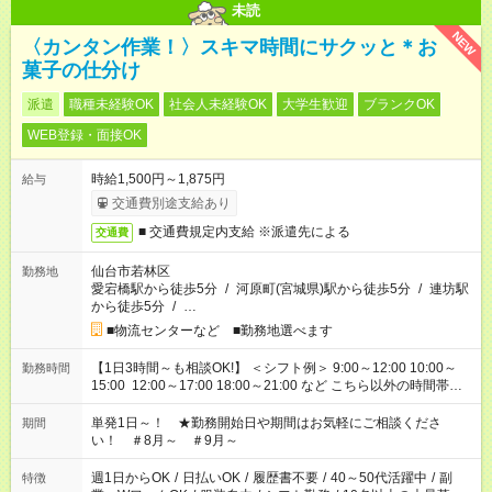
未読
NEW
〈カンタン作業！〉スキマ時間にサクッと＊お
菓子の仕分け
派遣
職種未経験OK
社会人未経験OK
大学生歓迎
ブランクOK
WEB登録・面接OK
時給1,500円～1,875円
給与
交通費別途支給あり
■ 交通費規定内支給 ※派遣先による
交通費
仙台市若林区
勤務地
愛宕橋駅から徒歩5分
/
河原町(宮城県)駅から徒歩5分
/
連坊駅
から徒歩5分
/
…
■物流センターなど ■勤務地選べます
【1日3時間～も相談OK!】 ＜シフト例＞ 9:00～12:00 10:00～
勤務時間
15:00 12:00～17:00 18:00～21:00 など こちら以外の時間帯も
お気軽にご相談ください！
単発1日～！ ★勤務開始日や期間はお気軽にご相談くださ
期間
い！ ＃8月～ ＃9月～
週1日からOK
/
日払いOK
/
履歴書不要
/
40～50代活躍中
/
副
特徴