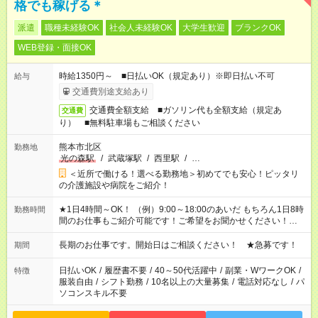
格でも稼げる＊
派遣
職種未経験OK
社会人未経験OK
大学生歓迎
ブランクOK
WEB登録・面接OK
時給1350円～ ■日払いOK（規定あり）※即日払い不可
給与
交通費別途支給あり
交通費全額支給 ■ガソリン代も全額支給（規定あ
交通費
り） ■無料駐車場もご相談ください
熊本市北区
勤務地
光の森駅
/
武蔵塚駅
/
西里駅
/
…
＜近所で働ける！選べる勤務地＞初めてでも安心！ピッタリ
の介護施設や病院をご紹介！
★1日4時間～OK！ （例）9:00～18:00のあいだ もちろん1日8時
勤務時間
間のお仕事もご紹介可能です！ご希望をお聞かせください！★家
庭の都合でお休みが必要な場合も遠慮なくご相談ください。 ※
週最低15時間以上の勤務が必要です
長期のお仕事です。開始日はご相談ください！ ★急募です！
期間
日払いOK
/
履歴書不要
/
40～50代活躍中
/
副業・WワークOK
/
特徴
服装自由
/
シフト勤務
/
10名以上の大量募集
/
電話対応なし
/
パ
ソコンスキル不要