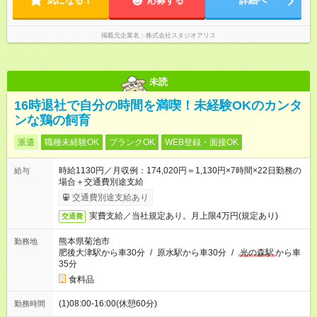
気になる！
応募する
詳細へ
掲載元企業名
株式会社スタジオアリス
未読
16時退社で自分の時間を満喫！未経験OKのカンタ
ンな鶏の飼育
派遣
職種未経験OK
ブランクOK
WEB登録・面接OK
時給1130円／月収例：174,020円＝1,130円×7時間×22日勤務の
給与
場合＋交通費別途支給
交通費別途支給あり
実費支給／当社規定あり。月上限4万円(規定あり)
交通費
熊本県菊池市
勤務地
肥後大津駅から車30分
/
原水駅から車30分
/
光の森駅
から車
35分
食料品
(1)08:00-16:00(休憩60分)
勤務時間