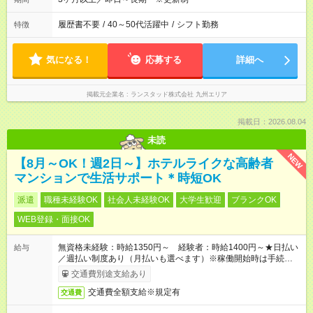
履歴書不要
/
40～50代活躍中
/
シフト勤務
特徴
気になる！
応募する
詳細へ
掲載元企業名
ランスタッド株式会社 九州エリア
掲載日：2026.08.04
未読
NEW
【8月～OK！週2日～】ホテルライクな高齢者
マンションで生活サポート＊時短OK
派遣
職種未経験OK
社会人未経験OK
大学生歓迎
ブランクOK
WEB登録・面接OK
無資格未経験：時給1350円～ 経験者：時給1400円～★日払い
給与
／週払い制度あり（月払いも選べます）※稼働開始時は手続き完
了次第のお支払いとなります。
交通費別途支給あり
交通費全額支給※規定有
交通費