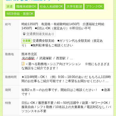
派遣
職種未経験OK
社会人未経験OK
大学生歓迎
ブランクOK
WEB登録・面接OK
時給1350円 有資格・有経験時給1450円 介護福祉士時給
給与
1450円 ■日払いOK（規定あり）※即日払い不可
交通費別途支給あり
交通費全額支給 ■ガソリン代も全額支給（規定あ
交通費
り） ■無料駐車場もご相談ください
熊本市北区
勤務地
光の森駅
/
武蔵塚駅
/
西里駅
/
…
＜選べる勤務地＞シニア向けマンション ※他にもさまざま
な施設をご紹介できます！
★1日4時間～OK！ （例）9:00～18:00のあいだ もちろん1日8時
勤務時間
間のお仕事もご紹介可能です！ご希望をお聞かせください！★家
庭の都合でお休みが必要な場合も遠慮なくご相談ください。 ※
週最低15時間以上の勤務が必要です
短期2ヵ月～のお仕事です。開始日はご相談ください！ ★急募
期間
です！
日払いOK
/
履歴書不要
/
40～50代活躍中
/
副業・WワークOK
/
特徴
服装自由
/
シフト勤務
/
10名以上の大量募集
/
電話対応なし
/
パ
ソコンスキル不要