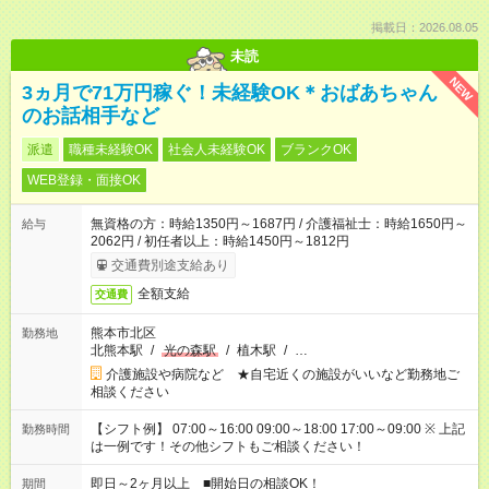
掲載日：2026.08.05
未読
NEW
3ヵ月で71万円稼ぐ！未経験OK＊おばあちゃん
のお話相手など
派遣
職種未経験OK
社会人未経験OK
ブランクOK
WEB登録・面接OK
無資格の方：時給1350円～1687円 / 介護福祉士：時給1650円～
給与
2062円 / 初任者以上：時給1450円～1812円
交通費別途支給あり
全額支給
交通費
熊本市北区
勤務地
北熊本駅
/
光の森駅
/
植木駅
/
…
介護施設や病院など ★自宅近くの施設がいいなど勤務地ご
相談ください
【シフト例】 07:00～16:00 09:00～18:00 17:00～09:00 ※ 上記
勤務時間
は一例です！その他シフトもご相談ください！
即日～2ヶ月以上 ■開始日の相談OK！
期間