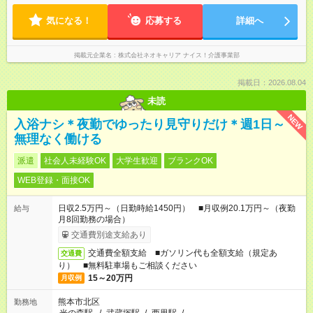
気になる！
応募する
詳細へ
掲載元企業名
株式会社ネオキャリア ナイス！介護事業部
掲載日：2026.08.04
未読
NEW
入浴ナシ＊夜勤でゆったり見守りだけ＊週1日～
無理なく働ける
派遣
社会人未経験OK
大学生歓迎
ブランクOK
WEB登録・面接OK
日収2.5万円～（日勤時給1450円） ■月収例20.1万円～（夜勤
給与
月8回勤務の場合）
交通費別途支給あり
交通費全額支給 ■ガソリン代も全額支給（規定あ
交通費
り） ■無料駐車場もご相談ください
15～20万円
月収例
熊本市北区
勤務地