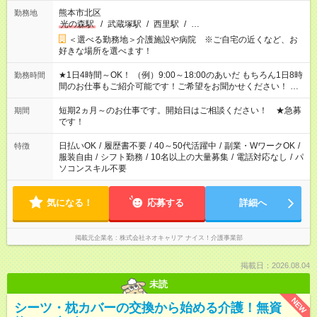
熊本市北区
勤務地
光の森駅
/
武蔵塚駅
/
西里駅
/
…
＜選べる勤務地＞介護施設や病院 ※ご自宅の近くなど、お
好きな場所を選べます！
★1日4時間～OK！ （例）9:00～18:00のあいだ もちろん1日8時
勤務時間
間のお仕事もご紹介可能です！ご希望をお聞かせください！ ※
週最低15時間以上の勤務が必要です
短期2ヵ月～のお仕事です。開始日はご相談ください！ ★急募
期間
です！
日払いOK
/
履歴書不要
/
40～50代活躍中
/
副業・WワークOK
/
特徴
服装自由
/
シフト勤務
/
10名以上の大量募集
/
電話対応なし
/
パ
ソコンスキル不要
気になる！
応募する
詳細へ
掲載元企業名
株式会社ネオキャリア ナイス！介護事業部
掲載日：2026.08.04
未読
NEW
シーツ・枕カバーの交換から始める介護！無資