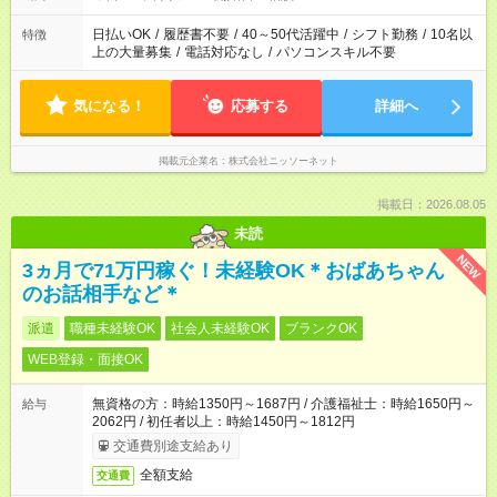
日払いOK
/
履歴書不要
/
40～50代活躍中
/
シフト勤務
/
10名以
特徴
上の大量募集
/
電話対応なし
/
パソコンスキル不要
気になる！
応募する
詳細へ
掲載元企業名
株式会社ニッソーネット
掲載日：2026.08.05
未読
NEW
3ヵ月で71万円稼ぐ！未経験OK＊おばあちゃん
のお話相手など＊
派遣
職種未経験OK
社会人未経験OK
ブランクOK
WEB登録・面接OK
無資格の方：時給1350円～1687円 / 介護福祉士：時給1650円～
給与
2062円 / 初任者以上：時給1450円～1812円
交通費別途支給あり
全額支給
交通費