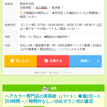
熊本市北区
勤務地
北熊本駅
/
光の森駅
/
植木駅
/
…
介護施設や病院など ★自宅近くの施設がいいなど勤務地ご
相談ください
【シフト例】 07:00～16:00 09:00～18:00 17:00～09:00 ※ 上記
勤務時間
は一例です！その他シフトもご相談ください！
即日～2ヶ月以上 ■開始日の相談OK！
期間
日払いOK
/
履歴書不要
/
40～50代活躍中
/
シフト勤務
/
10名以
特徴
上の大量募集
/
電話対応なし
/
パソコンスキル不要
気になる！
応募する
詳細へ
掲載元企業名
株式会社ニッソーネット
未読
ヘアカラー専門店の美容師（パート）◆週2日～1
日5時間～／時間外なし／ゆめタウン光の森店