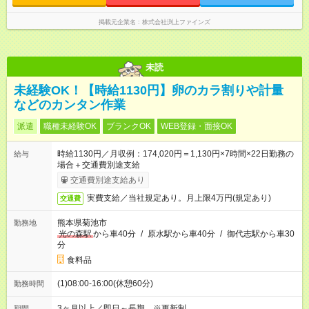
掲載元企業名
株式会社渕上ファインズ
未読
未経験OK！【時給1130円】卵のカラ割りや計量
などのカンタン作業
派遣
職種未経験OK
ブランクOK
WEB登録・面接OK
時給1130円／月収例：174,020円＝1,130円×7時間×22日勤務の
給与
場合＋交通費別途支給
交通費別途支給あり
実費支給／当社規定あり。月上限4万円(規定あり)
交通費
熊本県菊池市
勤務地
光の森駅
から車40分
/
原水駅から車40分
/
御代志駅から車30
分
食料品
(1)08:00-16:00(休憩60分)
勤務時間
3ヶ月以上／即日～長期 ※更新制
期間