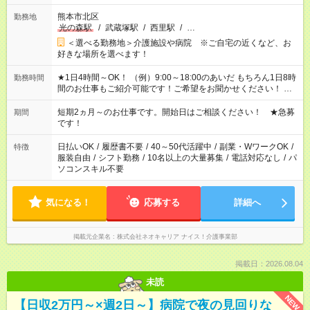
熊本市北区
勤務地
光の森駅
/
武蔵塚駅
/
西里駅
/
…
＜選べる勤務地＞介護施設や病院 ※ご自宅の近くなど、お
好きな場所を選べます！
★1日4時間～OK！ （例）9:00～18:00のあいだ もちろん1日8時
勤務時間
間のお仕事もご紹介可能です！ご希望をお聞かせください！ ★
家庭の都合でお休みが必要な場合も遠慮なくご相談ください。
※週最低15時間以上の勤務が必要です
短期2ヵ月～のお仕事です。開始日はご相談ください！ ★急募
期間
です！
日払いOK
/
履歴書不要
/
40～50代活躍中
/
副業・WワークOK
/
特徴
服装自由
/
シフト勤務
/
10名以上の大量募集
/
電話対応なし
/
パ
ソコンスキル不要
気になる！
応募する
詳細へ
掲載元企業名
株式会社ネオキャリア ナイス！介護事業部
掲載日：2026.08.04
未読
NEW
【日収2万円～×週2日～】病院で夜の見回りな