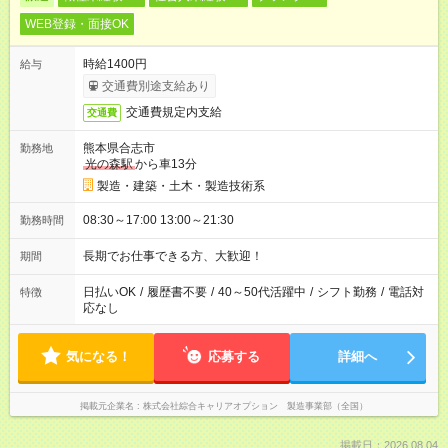
WEB登録・面接OK
時給1400円
給与
交通費別途支給あり
交通費規定内支給
交通費
熊本県合志市
勤務地
光の森駅
から車13分
製造・建築・土木・製造技術系
08:30～17:00 13:00～21:30
勤務時間
長期でお仕事できる方、大歓迎！
期間
日払いOK
/
履歴書不要
/
40～50代活躍中
/
シフト勤務
/
電話対
特徴
応なし
気になる！
応募する
詳細へ
掲載元企業名
株式会社綜合キャリアオプション 製造事業部（全国）
掲載日：2026.08.04