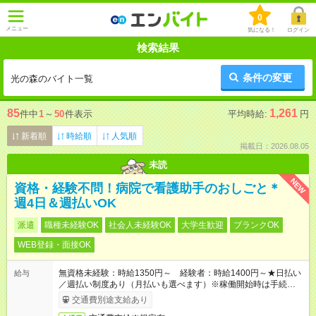
0
メニュー
気になる！
ログイン
検索結果
条件の変更
光の森のバイト一覧
85
1,261
件中
1
～
50
件表示
平均時給:
円
新着順
時給順
人気順
掲載日：2026.08.05
未読
NEW
資格・経験不問！病院で看護助手のおしごと＊
週4日＆週払いOK
派遣
職種未経験OK
社会人未経験OK
大学生歓迎
ブランクOK
WEB登録・面接OK
無資格未経験：時給1350円～ 経験者：時給1400円～★日払い
給与
／週払い制度あり（月払いも選べます）※稼働開始時は手続き完
了次第のお支払いとなります。
交通費別途支給あり