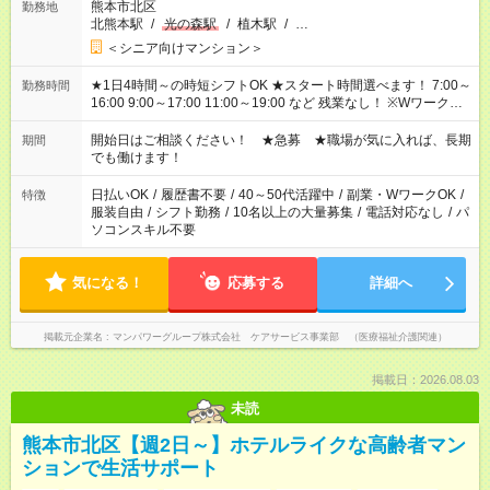
熊本市北区
勤務地
北熊本駅
/
光の森駅
/
植木駅
/
…
＜シニア向けマンション＞
★1日4時間～の時短シフトOK ★スタート時間選べます！ 7:00～
勤務時間
16:00 9:00～17:00 11:00～19:00 など 残業なし！ ※Wワークの
場合、他のお仕事と合わせ週40時間超の就業はご案内できませ
ん ※法令に基づき、週20時間以上勤務は社会保険への加入対象
開始日はご相談ください！ ★急募 ★職場が気に入れば、長期
期間
となります ※労働者派遣法（日雇い派遣の原則禁止）により、
でも働けます！
短時間・短期間の就業はご案内が難しい場合があります
日払いOK
/
履歴書不要
/
40～50代活躍中
/
副業・WワークOK
/
特徴
服装自由
/
シフト勤務
/
10名以上の大量募集
/
電話対応なし
/
パ
ソコンスキル不要
気になる！
応募する
詳細へ
掲載元企業名
マンパワーグループ株式会社 ケアサービス事業部 （医療福祉介護関連）
掲載日：2026.08.03
未読
熊本市北区【週2日～】ホテルライクな高齢者マン
ションで生活サポート