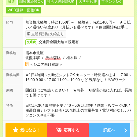
派遣
職種未経験OK
社会人未経験OK
大学生歓迎
ブランクOK
WEB登録・面接OK
無資格未経験：時給1350円～ 経験者：時給1400円～ ★日払
給与
い／週払い制度あり（月払いも選べます）※稼働開始時は手続き
完了次第のお支払いとなります。
交通費別途支給あり
交通費全額支給※規定有
交通費
熊本市北区
勤務地
北熊本駅
/
光の森駅
/
植木駅
/
…
＜シニア向け施設＞
★1日4時間～の時短シフトOK ★スタート時間選べます！ 7:00～
勤務時間
16:00 9:00～17:00 11:00～19:00 など 残業なし！ ※Wワークの
場合、他のお仕事と合わせ週40時間超の就業はご案内できませ
ん ※法令に基づき、週20時間以上勤務は社会保険への加入対象
開始日はご相談ください！ ★急募 ★職場が気に入れば、長期
期間
となります ※労働者派遣法（日雇い派遣の原則禁止）により、
でも働けます！
短時間・短期間の就業はご案内が難しい場合があります
日払いOK
/
履歴書不要
/
40～50代活躍中
/
副業・WワークOK
/
特徴
服装自由
/
シフト勤務
/
10名以上の大量募集
/
電話対応なし
/
パ
ソコンスキル不要
気になる！
応募する
詳細へ