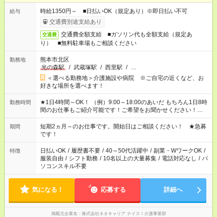
時給1350円～ ■日払いOK（規定あり）※即日払い不可
給与
交通費別途支給あり
交通費全額支給 ■ガソリン代も全額支給（規定あ
交通費
り） ■無料駐車場もご相談ください
熊本市北区
勤務地
光の森駅
/
武蔵塚駅
/
西里駅
/
…
＜選べる勤務地＞介護施設や病院 ※ご自宅の近くなど、お
好きな場所を選べます！
★1日4時間～OK！ （例）9:00～18:00のあいだ もちろん1日8時
勤務時間
間のお仕事もご紹介可能です！ご希望をお聞かせください！★家
庭の都合でお休みが必要な場合も遠慮なくご相談ください。 ※
週最低15時間以上の勤務が必要です
短期2ヵ月～のお仕事です。開始日はご相談ください！ ★急募
期間
です！
日払いOK
/
履歴書不要
/
40～50代活躍中
/
副業・WワークOK
/
特徴
服装自由
/
シフト勤務
/
10名以上の大量募集
/
電話対応なし
/
パ
ソコンスキル不要
気になる！
応募する
詳細へ
掲載元企業名
株式会社ネオキャリア ナイス！介護事業部