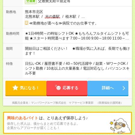
交通費支給※規定有
交通費
熊本市北区
勤務地
北熊本駅
/
光の森駅
/
植木駅
/
…
≪勤務地が選べる≫病院でのお仕事です。
★1日4時間～の時短シフトOK ★もちろんフルタイムシフトも可
勤務時間
能 ★スタート時間選べます 7:00～16:00 9:00～18:00 11:00～
20:00 など 残業なし！ ※Wワークの場合、他のお仕事と合わせ
週40時間超の就業はご案内できません ※法令に基づき、週20時
開始日はご相談ください！ ★職場が気に入れば、長期でも働け
期間
間以上勤務は社会保険への加入対象となります ※労働者派遣法
ます！
（日雇い派遣の原則禁止）により、短時間・短期間の就業はご
案内が難しい場合があります
日払いOK
/
履歴書不要
/
40～50代活躍中
/
副業・WワークOK
/
特徴
シフト勤務
/
10名以上の大量募集
/
電話対応なし
/
パソコンスキ
ル不要
気になる！
応募する
詳細へ
掲載元企業名
マンパワーグループ株式会社 ケアサービス事業部 （医療福祉介護関連）
興味のあるバイト
は、とりあえず保存しよう♪
保存した求人は、後からまとめて応募できるよ。
企業からアプローチが届くことも！