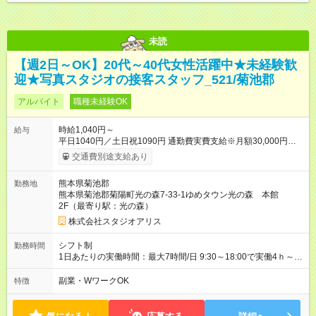
未読
【週2日～OK】20代～40代女性活躍中★未経験歓
迎★写真スタジオの接客スタッフ_521/菊池郡
アルバイト
職種未経験OK
時給1,040円～
給与
平日1040円／土日祝1090円 通勤費実費支給※月額30,000円まで
■弊社の準社員へステップアップすると時給30円UP!!■ 準社員
交通費別途支給あり
とは… ・開店又は閉店作業が可能な方で1週間で24時間以上
（土日祝含む）シフトに入れる方 ～年2回行われる昇格審査に合
熊本県菊池郡
勤務地
格し、社内資格を有すると時給100円以上アップ！～ 【試用期
熊本県菊池郡菊陽町光の森7-33-1ゆめタウン光の森 本館
間】試用期間あり 試用期間の長さ：3ヶ月 雇用形態、給与は本
2F（最寄り駅：光の森）
採用時と同じです。
株式会社スタジオアリス
シフト制
勤務時間
1日あたりの実働時間：最大7時間/日 9:30～18:00で実働4ｈ～ ◆
週2日～・1日4ｈ～OK ◆土日祝勤務できる方歓迎
副業・WワークOK
特徴