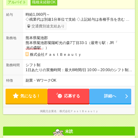
アルバイト
職種未経験OK
時給1,060円～
給与
◇残業代は別途1分単位で支給 ◇上記給与は各種手当を含む ◇毎
月インセンティブポイント付与 ・店舗売上や入客人数などに応
交通費別途支給あり
じてインセンティブポイントを付与 ・ポイントは6ヶ月に一度引
き出し可能 ◇半年に1回の昇給制度（3人に1人以上が昇給） ◇管
熊本県菊池郡
勤務地
理美容師手当あり 研修期間6ヶ月間は以下給与のみ変更あり 時
熊本県菊池郡菊陽町光の森7丁目33-1（最寄り駅：JR「
給1040円 ※交通費支給（～500円/日） ※給与に関しては2025年
光の森駅
」）
度の最低賃金を反映済み ※各都道府県の施行月より適応、入社
時期によっては変動の可能性あり 詳細は、採用担当へお問い合
株式会社ＦａｓｔＢｅａｕｔｙ
わせください 【試用期間】試用期間なし
シフト制
勤務時間
1日あたりの実働時間：最大8時間/日 10:00～20:00のシフト制
週2日～、1日5時間～OK シフトはご希望を伺いながら相談のう
え決定します 扶養内勤務・ダブルワークOK
副業・WワークOK
特徴
気になる！
応募する
詳細へ
掲載元企業名
株式会社ＦａｓｔＢｅａｕｔｙ
未読