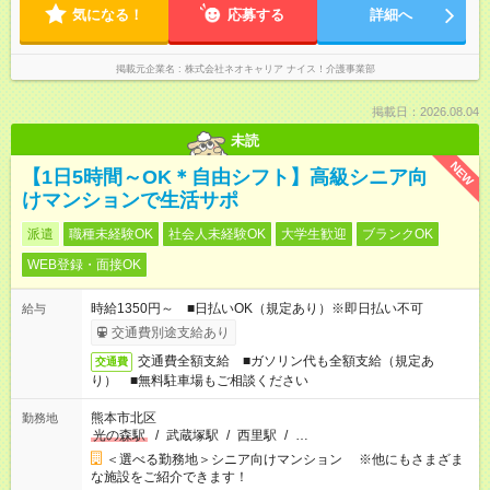
気になる！
応募する
詳細へ
掲載元企業名
株式会社ネオキャリア ナイス！介護事業部
掲載日：2026.08.04
未読
NEW
【1日5時間～OK＊自由シフト】高級シニア向
けマンションで生活サポ
派遣
職種未経験OK
社会人未経験OK
大学生歓迎
ブランクOK
WEB登録・面接OK
時給1350円～ ■日払いOK（規定あり）※即日払い不可
給与
交通費別途支給あり
交通費全額支給 ■ガソリン代も全額支給（規定あ
交通費
り） ■無料駐車場もご相談ください
熊本市北区
勤務地
光の森駅
/
武蔵塚駅
/
西里駅
/
…
＜選べる勤務地＞シニア向けマンション ※他にもさまざま
な施設をご紹介できます！