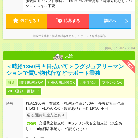
服装自由
/
シフト勤務
/
10名以上の大量募集
/
電話対応なし
/
パ
ソコンスキル不要
気になる！
応募する
詳細へ
掲載元企業名
株式会社ネオキャリア ナイス！介護事業部
掲載日：2026.08.04
未読
NEW
＜時給1350円＊日払い可＞ラグジュアリーマン
ションで買い物代行などサポート業務
派遣
職種未経験OK
社会人未経験OK
大学生歓迎
ブランクOK
WEB登録・面接OK
時給1350円 有資格・有経験時給1450円 介護福祉士時給
給与
1450円 ■日払いOK（規定あり）※即日払い不可
交通費別途支給あり
交通費全額支給 ■ガソリン代も全額支給（規定あ
交通費
り） ■無料駐車場もご相談ください