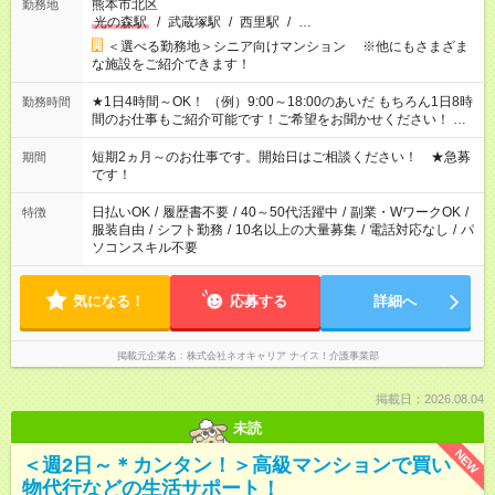
熊本市北区
勤務地
光の森駅
/
武蔵塚駅
/
西里駅
/
…
＜選べる勤務地＞シニア向けマンション ※他にもさまざま
な施設をご紹介できます！
★1日4時間～OK！ （例）9:00～18:00のあいだ もちろん1日8時
勤務時間
間のお仕事もご紹介可能です！ご希望をお聞かせください！ ★
家庭の都合でお休みが必要な場合も遠慮なくご相談ください。
※週最低15時間以上の勤務が必要です
短期2ヵ月～のお仕事です。開始日はご相談ください！ ★急募
期間
です！
日払いOK
/
履歴書不要
/
40～50代活躍中
/
副業・WワークOK
/
特徴
服装自由
/
シフト勤務
/
10名以上の大量募集
/
電話対応なし
/
パ
ソコンスキル不要
気になる！
応募する
詳細へ
掲載元企業名
株式会社ネオキャリア ナイス！介護事業部
掲載日：2026.08.04
未読
NEW
＜週2日～＊カンタン！＞高級マンションで買い
物代行などの生活サポート！