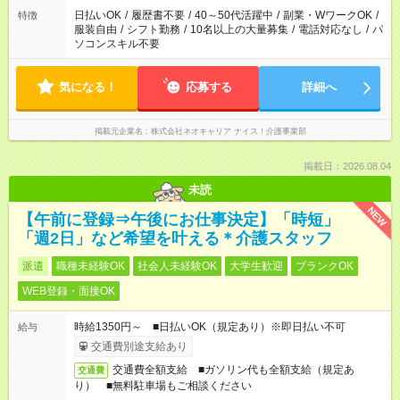
日払いOK
/
履歴書不要
/
40～50代活躍中
/
副業・WワークOK
/
特徴
服装自由
/
シフト勤務
/
10名以上の大量募集
/
電話対応なし
/
パ
ソコンスキル不要
気になる！
応募する
詳細へ
掲載元企業名
株式会社ネオキャリア ナイス！介護事業部
掲載日：2026.08.04
未読
NEW
【午前に登録⇒午後にお仕事決定】「時短」
「週2日」など希望を叶える＊介護スタッフ
派遣
職種未経験OK
社会人未経験OK
大学生歓迎
ブランクOK
WEB登録・面接OK
時給1350円～ ■日払いOK（規定あり）※即日払い不可
給与
交通費別途支給あり
交通費全額支給 ■ガソリン代も全額支給（規定あ
交通費
り） ■無料駐車場もご相談ください