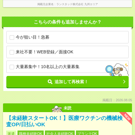
掲載元企業名
ランスタッド株式会社 九州エリア
こちらの条件も追加しませんか？
今が狙い目！急募
来社不要！WEB登録／面接OK
大量募集中！10名以上の大量募集
追加して再検索！
掲載日：2026.08.05
未読
NEW
【未経験スタートOK！】医療ワクチンの機械検
査OP/日払いOK
派遣
職種未経験OK
社会人未経験OK
ブランクOK