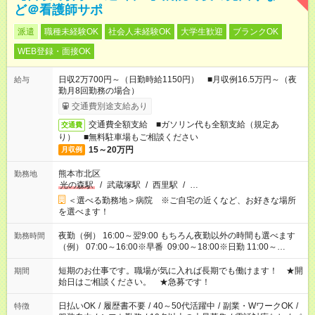
ど＠看護師サポ
派遣
職種未経験OK
社会人未経験OK
大学生歓迎
ブランクOK
WEB登録・面接OK
日収2万700円～（日勤時給1150円） ■月収例16.5万円～（夜
給与
勤月8回勤務の場合）
交通費別途支給あり
交通費全額支給 ■ガソリン代も全額支給（規定あ
交通費
り） ■無料駐車場もご相談ください
15～20万円
月収例
熊本市北区
勤務地
光の森駅
/
武蔵塚駅
/
西里駅
/
…
＜選べる勤務地＞病院 ※ご自宅の近くなど、お好きな場所
を選べます！
夜勤（例） 16:00～翌9:00 もちろん夜勤以外の時間も選べます
勤務時間
（例） 07:00～16:00※早番 09:00～18:00※日勤 11:00～
20:00※遅番 ※時間は、固定・選べる施設もあるので、ご希望が
あれば調整できます！ ※シフト制。勤務地により実働時間が異
短期のお仕事です。職場が気に入れば長期でも働けます！ ★開
期間
なります。★家庭の都合でお休みが必要な場合も遠慮なくご相談
始日はご相談ください。 ★急募です！
ください。
日払いOK
/
履歴書不要
/
40～50代活躍中
/
副業・WワークOK
/
特徴