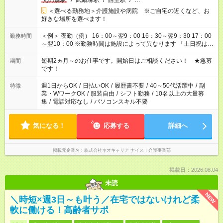
光の森駅
/
武蔵塚駅
/
西里駅
/
…
＜選べる勤務地＞介護施設や病院 ※ご自宅の近くなど、お
好きな場所を選べます！
＜例＞ 夜勤（例） 16：00～翌9：00 16：30～翌9：30 17：00
勤務時間
～翌10：00 ※勤務時間は施設によって異なります 「土日祝は休
みたい」 「しっかり稼ぎたい」 「もう少し遅い時間から始めた
い」など ご希望にあったお仕事をご案内いたします。 ※未経験
短期2ヵ月～のお仕事です。開始日はご相談ください！ ★急募
期間
の方の場合は1～2ヶ月間は日中での仕事を経験いただき、 お
です！
仕事に慣れてからの夜勤になります。 ★家庭の都合でお休みが
必要な場合も遠慮なくご相談ください。
週1日からOK
/
日払いOK
/
履歴書不要
/
40～50代活躍中
/
副
特徴
業・WワークOK
/
服装自由
/
シフト勤務
/
10名以上の大量募
集
/
電話対応なし
/
パソコンスキル不要
気になる！
応募する
詳細へ
掲載元企業名
株式会社ネオキャリア ナイス！介護事業部
掲載日：2026.08.04
未読
NEW
＼時短×週3日～も叶う／在宅ではないけれど柔
軟に働ける！高齢者サポ