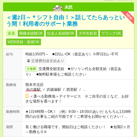
未読
NEW
＜週2日～＊シフト自由！＞話してたらあっとい
う間！利用者のサポート業務
派遣
職種未経験OK
社会人未経験OK
大学生歓迎
ブランクOK
WEB登録・面接OK
時給1350円～ ■日払いOK（規定あり）※即日払い不可
給与
交通費別途支給あり
交通費全額支給 ■ガソリン代も全額支給（規定あ
交通費
り） ■無料駐車場もご相談ください
熊本市北区
勤務地
光の森駅
/
武蔵塚駅
/
西里駅
/
…
＜選べる勤務地＞デイサービス ※ご自宅の近くなど、お好
きな場所を選べます！
★1日4時間～OK！ （例）9:00～18:00のあいだ もちろん1日8時
勤務時間
間のお仕事もご紹介可能です！ご希望をお聞かせください！★家
庭の都合でお休みが必要な場合も遠慮なくご相談ください。 ※
週最低15時間以上の勤務が必要です
長く働ける職場です。開始日はご相談ください！ ★短期2ヶ月
期間
～勤務もＯＫ