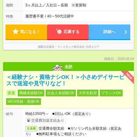
3ヶ月以上／入社日～長期 ※更新制
期間
履歴書不要
/
40～50代活躍中
特徴
気になる！
応募する
詳細へ
掲載元企業名
ランスタッド株式会社 九州エリア
掲載日：2026.08.04
未読
NEW
＜経験ナシ・資格ナシOK！＞小さめデイサービ
スで送迎や見守りなど！
派遣
職種未経験OK
社会人未経験OK
大学生歓迎
ブランクOK
WEB登録・面接OK
時給1350円～ ■日払いOK（規定あり）
給与
交通費別途支給あり
交通費全額支給 ■ガソリン代も全額支給（規定あ
交通費
り） ■無料駐車場もご相談ください