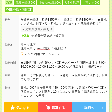
派遣
職種未経験OK
社会人未経験OK
大学生歓迎
ブランクOK
WEB登録・面接OK
無資格未経験：時給1350円～ 経験者：時給1400円～ ★日払
給与
い／週払い制度あり（月払いも選べます）※稼働開始時は手続き
完了次第のお支払いとなります。
交通費別途支給あり
交通費全額支給※規定有
交通費
熊本市北区
勤務地
北熊本駅
/
光の森駅
/
植木駅
/
…
＜シニア向けマンション＞
★1日4時間～の時短シフトOK ★スタート時間選べます！ 7:00～
勤務時間
16:00 9:00～17:00 11:00～19:00 など 残業なし！ ※Wワークの
場合、他のお仕事と合わせ週40時間超の就業はご案内できませ
ん ※法令に基づき、週20時間以上勤務は社会保険への加入対象
開始日はご相談ください！ ★急募 ★職場が気に入れば、長期
期間
となります ※労働者派遣法（日雇い派遣の原則禁止）により、
でも働けます！
短時間・短期間の就業はご案内が難しい場合があります
日払いOK
/
履歴書不要
/
40～50代活躍中
/
副業・WワークOK
/
特徴
服装自由
/
シフト勤務
/
10名以上の大量募集
/
電話対応なし
/
パ
ソコンスキル不要
気になる！
応募する
詳細へ