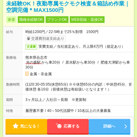
未経験OK！夜勤専属モクモク検査＆箱詰め作業｜
空調完備＊MAX1500円
派遣
職種未経験OK
ブランクOK
WEB登録・面接OK
時給1200円／22-5時まで25％割増 1500円
給与
交通費別途支給あり
実費支給／当社規定あり。月上限4万円（規定あり）
交通費
熊本県合志市
勤務地
光の森駅
から車20分
/
原水駅から車30分
/
肥後大津駅から車
30分
金属・非金属
(1)20:30-05:05(休憩65分) ※※休憩65分の内訳：中休憩45分、前
勤務時間
後休憩 各10分（前後休憩は有給扱いとなります！）
3ヶ月以上／入社日～長期 ※更新制
期間
履歴書不要
/
40～50代活躍中
/
10名以上の大量募集
特徴
気になる！
応募する
詳細へ