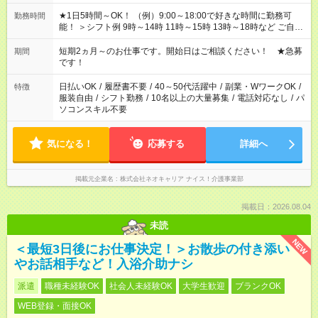
★1日5時間～OK！ （例）9:00～18:00で好きな時間に勤務可
勤務時間
能！ ＞シフト例 9時～14時 11時～15時 13時～18時など ご自身
のご都合に合わせて勤務時間をご相談ください！ ★家庭の都合
でお休みや時間の調整が必要な場合も遠慮なくご相談くださ
短期2ヵ月～のお仕事です。開始日はご相談ください！ ★急募
期間
い。
です！
日払いOK
/
履歴書不要
/
40～50代活躍中
/
副業・WワークOK
/
特徴
服装自由
/
シフト勤務
/
10名以上の大量募集
/
電話対応なし
/
パ
ソコンスキル不要
気になる！
応募する
詳細へ
掲載元企業名
株式会社ネオキャリア ナイス！介護事業部
掲載日：2026.08.04
未読
NEW
＜最短3日後にお仕事決定！＞お散歩の付き添い
やお話相手など！入浴介助ナシ
派遣
職種未経験OK
社会人未経験OK
大学生歓迎
ブランクOK
WEB登録・面接OK