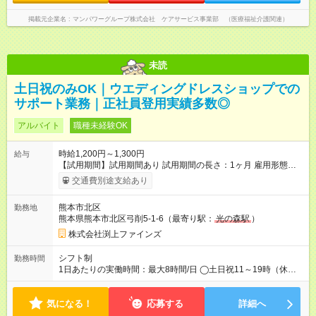
掲載元企業名
マンパワーグループ株式会社 ケアサービス事業部 （医療福祉介護関連）
未読
土日祝のみOK｜ウエディングドレスショップでの
サポート業務｜正社員登用実績多数◎
アルバイト
職種未経験OK
時給1,200円～1,300円
給与
【試用期間】試用期間あり 試用期間の長さ：1ヶ月 雇用形態、
給与は本採用時と同じです。
交通費別途支給あり
熊本市北区
勤務地
熊本県熊本市北区弓削5-1-6（最寄り駅：
光の森駅
）
株式会社渕上ファインズ
シフト制
勤務時間
1日あたりの実働時間：最大8時間/日 ◯土日祝11～19時（休憩
60分） または 11～18時（休憩60分） 土日祝に加えて平日の勤
務も1~2日可能な方も、歓迎いたします！ ※出勤日数・曜日に関
気になる！
しては、応募後のメッセージにて確認の上面接に進んで頂きま
応募する
詳細へ
す。まずはお気軽にご応募ください！