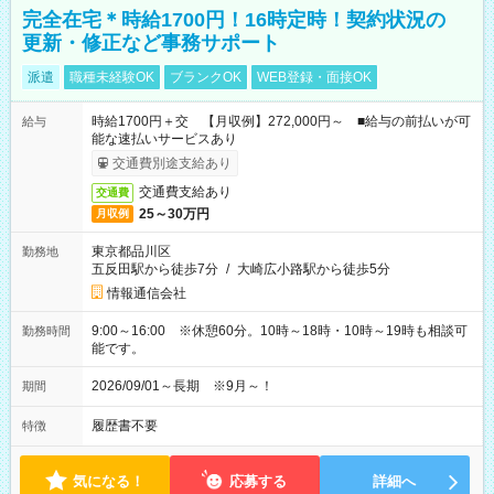
完全在宅＊時給1700円！16時定時！契約状況の
更新・修正など事務サポート
派遣
職種未経験OK
ブランクOK
WEB登録・面接OK
時給1700円＋交 【月収例】272,000円～ ■給与の前払いが可
給与
能な速払いサービスあり
交通費別途支給あり
交通費支給あり
交通費
25～30万円
月収例
東京都品川区
勤務地
五反田駅から徒歩7分
/
大崎広小路駅から徒歩5分
情報通信会社
9:00～16:00 ※休憩60分。10時～18時・10時～19時も相談可
勤務時間
能です。
2026/09/01～長期 ※9月～！
期間
履歴書不要
特徴
気になる！
応募する
詳細へ