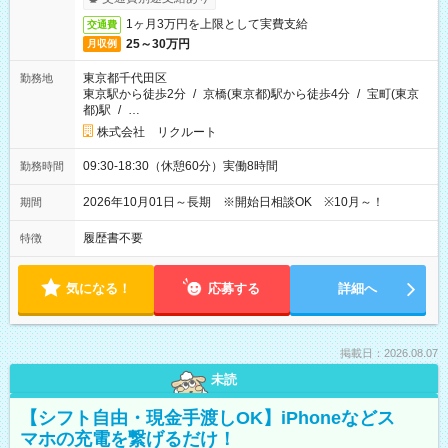
1ヶ月3万円を上限として実費支給
交通費
25～30万円
月収例
東京都千代田区
勤務地
東京駅から徒歩2分
/
京橋(東京都)駅から徒歩4分
/
宝町(東京
都)駅
/
…
株式会社 リクルート
09:30-18:30（休憩60分）実働8時間
勤務時間
2026年10月01日～長期 ※開始日相談OK ※10月～！
期間
履歴書不要
特徴
気になる！
応募する
詳細へ
掲載日：2026.08.07
未読
【シフト自由・現金手渡しOK】iPhoneなどス
マホの充電を繋げるだけ！