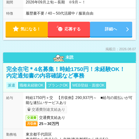
2026年09月上旬～長期 ※9月～！
期間
履歴書不要
/
40～50代活躍中
/
服装自由
特徴
気になる！
応募する
詳細へ
掲載日：2026.08.07
未読
完全在宅＊4名募集！時給1750円！未経験OK！
内定通知書の内容確認など事務
派遣
職種未経験OK
ブランクOK
WEB登録・面接OK
時給1750円＋交 【月収例】290,937円～ ■給与の前払いが可
給与
能な速払いサービスあり
交通費別途支給あり
交通費支給あり
交通費
25～30万円
月収例
東京都千代田区
勤務地