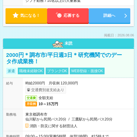
シフト勤務
/
10名以上の大量募集
気になる！
応募する
詳細へ
掲載日：2026.08.06
未読
2000円＊調布市/平日週3日＊研究機関でのデー
タ作成業務！
派遣
職種未経験OK
ブランクOK
WEB登録・面接OK
時給2000円 月収例 120,000円
給与
交通費別途支給あり
全額支給
交通費
10～15万円
月収例
東京都調布市
勤務地
仙川駅から民間バス20分
/
三鷹駅から民間バス20分
消防・防災に関する財団法人
09:00～15:00(実働5時間 休憩1時間) #15時まで
勤務時間