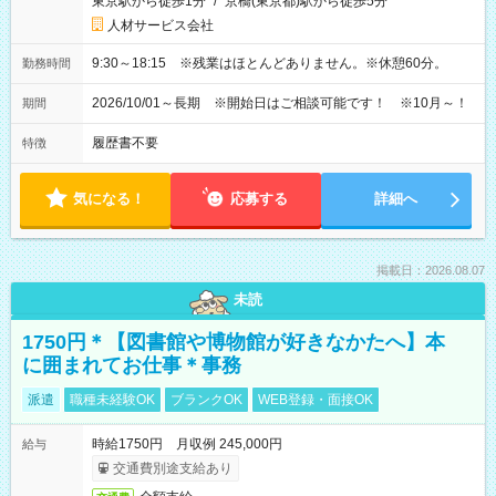
東京駅から徒歩1分
/
京橋(東京都)駅から徒歩5分
人材サービス会社
9:30～18:15 ※残業はほとんどありません。※休憩60分。
勤務時間
2026/10/01～長期 ※開始日はご相談可能です！ ※10月～！
期間
履歴書不要
特徴
気になる！
応募する
詳細へ
掲載日：2026.08.07
未読
1750円＊【図書館や博物館が好きなかたへ】本
に囲まれてお仕事＊事務
派遣
職種未経験OK
ブランクOK
WEB登録・面接OK
時給1750円 月収例 245,000円
給与
交通費別途支給あり