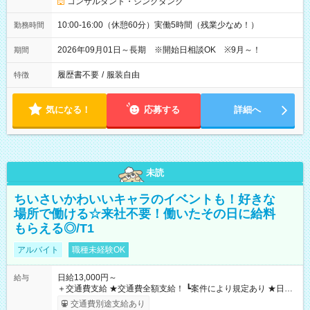
コンサルタント・シンクタンク
10:00-16:00（休憩60分）実働5時間（残業少なめ！）
勤務時間
2026年09月01日～長期 ※開始日相談OK ※9月～！
期間
履歴書不要
/
服装自由
特徴
気になる！
応募する
詳細へ
未読
ちいさいかわいいキャラのイベントも！好きな
場所で働ける☆来社不要！働いたその日に給料
もらえる◎/T1
アルバイト
職種未経験OK
日給13,000円～
給与
＋交通費支給 ★交通費全額支給！ ┗案件により規定あり ★日払
いOK！（規定あり） ┗働いたその日に現金GET♪ お仕事後はコ
交通費別途支給あり