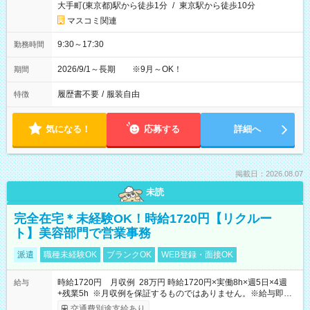
大手町(東京都)駅から徒歩1分
/
東京駅から徒歩10分
マスコミ関連
9:30～17:30
勤務時間
2026/9/1～長期 ※9月～OK！
期間
履歴書不要
/
服装自由
特徴
気になる！
応募する
詳細へ
掲載日：2026.08.07
未読
完全在宅＊未経験OK！時給1720円【リクルー
ト】美容部門で営業事務
派遣
職種未経験OK
ブランクOK
WEB登録・面接OK
時給1720円 月収例 28万円 時給1720円×実働8h×週5日×4週
給与
+残業5h ※月収例を保証するものではありません。※給与即受
取りサービス利用可（利用条件有）
交通費別途支給あり