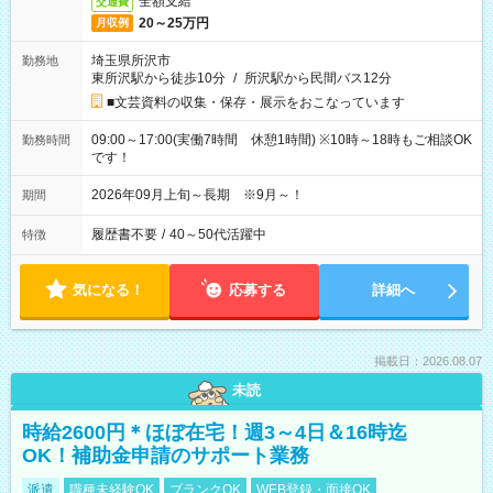
全額支給
交通費
20～25万円
月収例
埼玉県所沢市
勤務地
東所沢駅から徒歩10分
/
所沢駅から民間バス12分
■文芸資料の収集・保存・展示をおこなっています
09:00～17:00(実働7時間 休憩1時間) ※10時～18時もご相談OK
勤務時間
です！
2026年09月上旬～長期 ※9月～！
期間
履歴書不要
/
40～50代活躍中
特徴
気になる！
応募する
詳細へ
掲載日：2026.08.07
未読
時給2600円＊ほぼ在宅！週3～4日＆16時迄
OK！補助金申請のサポート業務
派遣
職種未経験OK
ブランクOK
WEB登録・面接OK