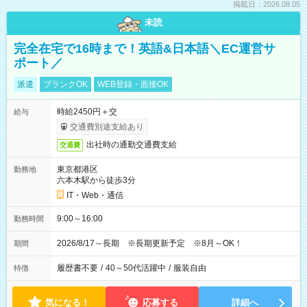
掲載日：2026.08.05
未読
完全在宅で16時まで！英語&日本語＼EC運営サ
ポート／
派遣
ブランクOK
WEB登録・面接OK
時給2450円＋交
給与
交通費別途支給あり
出社時の通勤交通費支給
交通費
東京都港区
勤務地
六本木駅から徒歩3分
IT・Web・通信
9:00～16:00
勤務時間
2026/8/17～長期 ※長期更新予定 ※8月～OK！
期間
履歴書不要
/
40～50代活躍中
/
服装自由
特徴
気になる！
応募する
詳細へ