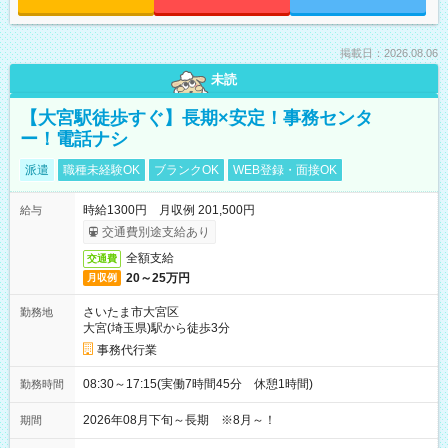
掲載日：2026.08.06
未読
【大宮駅徒歩すぐ】長期×安定！事務センタ
ー！電話ナシ
派遣
職種未経験OK
ブランクOK
WEB登録・面接OK
時給1300円 月収例 201,500円
給与
交通費別途支給あり
全額支給
交通費
20～25万円
月収例
さいたま市大宮区
勤務地
大宮(埼玉県)駅から徒歩3分
事務代行業
08:30～17:15(実働7時間45分 休憩1時間)
勤務時間
2026年08月下旬～長期 ※8月～！
期間