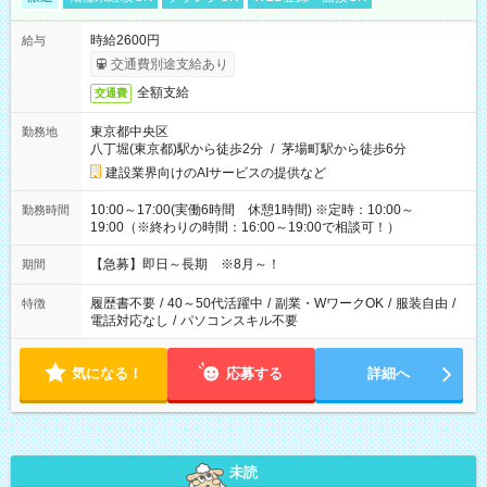
時給2600円
給与
交通費別途支給あり
全額支給
交通費
東京都中央区
勤務地
八丁堀(東京都)駅から徒歩2分
/
茅場町駅から徒歩6分
建設業界向けのAIサービスの提供など
10:00～17:00(実働6時間 休憩1時間) ※定時：10:00～
勤務時間
19:00（※終わりの時間：16:00～19:00で相談可！）
【急募】即日～長期 ※8月～！
期間
履歴書不要
/
40～50代活躍中
/
副業・WワークOK
/
服装自由
/
特徴
電話対応なし
/
パソコンスキル不要
気になる！
応募する
詳細へ
未読