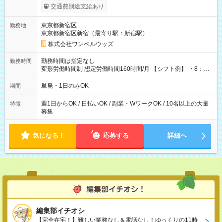
いOK！（規定あり） ┗働いたその日に現金GET♪ お仕事後はコ
交通費別途支給あり
ンビニATMから 日払い分を引き落とせます！ 【試用期間】試
用期間なし
東京都新宿区
勤務地
東京都新宿区新宿（最寄り駅：新宿駅）
株式会社ワンベルウッズ
勤務時間は指定なし
勤務時間
変形労働時間制 想定労働時間160時間/月 【シフト例】 ・8：00
～21：00
単発・1日のみOK
期間
週1日からOK / 日払いOK / 副業・WワークOK / 10名以上の大量
特徴
募集
気になる！
応募する
詳細へ
編集部イチオシ
【完全在宅！】難しい業務なし＆電話なし！ゆっくりの11時