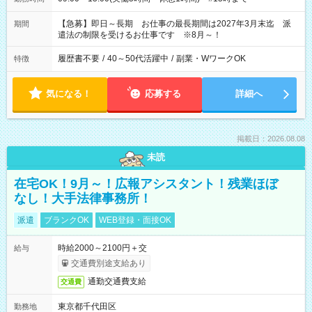
【急募】即日～長期 お仕事の最長期間は2027年3月末迄 派
期間
遣法の制限を受けるお仕事です ※8月～！
履歴書不要
/
40～50代活躍中
/
副業・WワークOK
特徴
気になる！
応募する
詳細へ
掲載日：2026.08.08
未読
在宅OK！9月～！広報アシスタント！残業ほぼ
なし！大手法律事務所！
派遣
ブランクOK
WEB登録・面接OK
時給2000～2100円＋交
給与
交通費別途支給あり
通勤交通費支給
交通費
東京都千代田区
勤務地