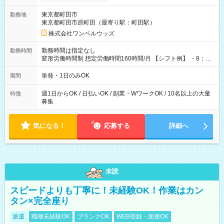
ンビニATMから 日払い分を引き落とせます！ 【試用期間】試
用期間なし
東京都町田市
勤務地
東京都町田市原町田（最寄り駅：町田駅）
株式会社ワンベルウッズ
勤務時間は指定なし
勤務時間
変形労働時間制 想定労働時間160時間/月 【シフト例】 ・8：00
～21：00
単発・1日のみOK
期間
週1日からOK / 日払いOK / 副業・WワークOK / 10名以上の大量
特徴
募集
気になる！
応募する
詳細へ
未読
スピードよりも丁寧に！未経験OK！作業はカン
タン×完全座り
派遣
職種未経験OK
ブランクOK
WEB登録・面接OK