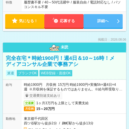
履歴書不要
/
40～50代活躍中
/
服装自由
/
電話対応なし
/
パソ
特徴
コンスキル不要
気になる！
応募する
詳細へ
掲載日：2026.08.06
未読
完全在宅＊時給1900円！週4日＆10～16時！メ
ディアコンサル企業で事務アシ
派遣
ブランクOK
WEB登録・面接OK
時給1900円 月収例 15万円 時給1900円×実働5h×週4日×4
給与
週 ※月収例を保証するものではありません。※給与即受取りサ
ービス利用可（利用条件有）
交通費別途支給あり
1ヶ月3万円を上限として実費支給
交通費
15～20万円
月収例
東京都千代田区
勤務地
四ツ谷駅から徒歩2分
/
麹町駅から徒歩13分