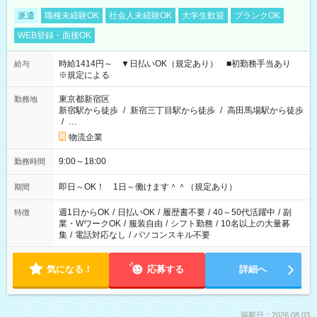
派遣
職種未経験OK
社会人未経験OK
大学生歓迎
ブランクOK
WEB登録・面接OK
時給1414円～ ▼日払いOK（規定あり） ■初勤務手当あり
給与
※規定による
東京都新宿区
勤務地
新宿駅から徒歩
/
新宿三丁目駅から徒歩
/
高田馬場駅から徒歩
/
…
物流企業
9:00～18:00
勤務時間
即日～OK！ 1日～働けます＾＾（規定あり）
期間
週1日からOK
/
日払いOK
/
履歴書不要
/
40～50代活躍中
/
副
特徴
業・WワークOK
/
服装自由
/
シフト勤務
/
10名以上の大量募
集
/
電話対応なし
/
パソコンスキル不要
気になる！
応募する
詳細へ
掲載日：2026.08.03