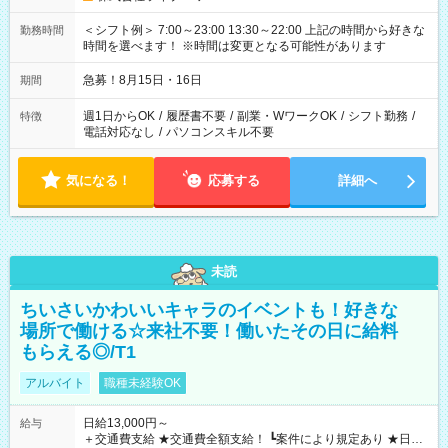
＜シフト例＞ 7:00～23:00 13:30～22:00 上記の時間から好きな
勤務時間
時間を選べます！ ※時間は変更となる可能性があります
急募！8月15日・16日
期間
週1日からOK
/
履歴書不要
/
副業・WワークOK
/
シフト勤務
/
特徴
電話対応なし
/
パソコンスキル不要
気になる！
応募する
詳細へ
未読
ちいさいかわいいキャラのイベントも！好きな
場所で働ける☆来社不要！働いたその日に給料
もらえる◎/T1
アルバイト
職種未経験OK
日給13,000円～
給与
＋交通費支給 ★交通費全額支給！ ┗案件により規定あり ★日払