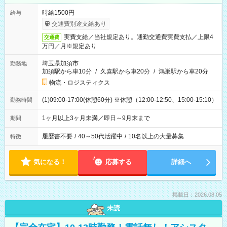
時給1500円
給与
交通費別途支給あり
実費支給／当社規定あり。通勤交通費実費支払／上限4
交通費
万円／月※規定あり
埼玉県加須市
勤務地
加須駅から車10分
/
久喜駅から車20分
/
鴻巣駅から車20分
物流・ロジスティクス
(1)09:00-17:00(休憩60分) ※休憩（12:00-12:50、15:00-15:10）
勤務時間
1ヶ月以上3ヶ月未満／即日～9月末まで
期間
履歴書不要
/
40～50代活躍中
/
10名以上の大量募集
特徴
気になる！
応募する
詳細へ
掲載日：2026.08.05
未読