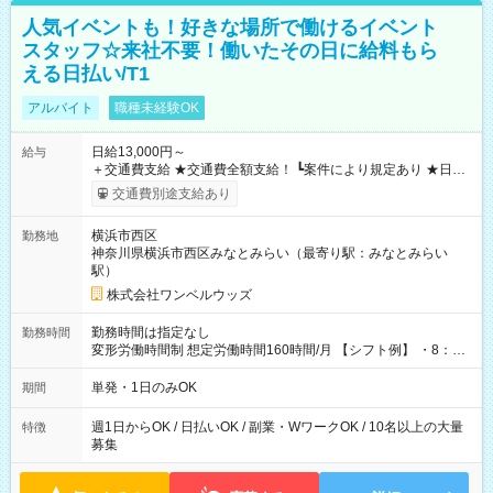
人気イベントも！好きな場所で働けるイベント
スタッフ☆来社不要！働いたその日に給料もら
える日払い/T1
アルバイト
職種未経験OK
日給13,000円～
給与
＋交通費支給 ★交通費全額支給！ ┗案件により規定あり ★日払
いOK！（規定あり） ┗働いたその日に現金GET♪ お仕事後はコ
交通費別途支給あり
ンビニATMから 日払い分を引き落とせます！ 【試用期間】試
用期間なし
横浜市西区
勤務地
神奈川県横浜市西区みなとみらい（最寄り駅：みなとみらい
駅）
株式会社ワンベルウッズ
勤務時間は指定なし
勤務時間
変形労働時間制 想定労働時間160時間/月 【シフト例】 ・8：00
～21：00
単発・1日のみOK
期間
週1日からOK / 日払いOK / 副業・WワークOK / 10名以上の大量
特徴
募集