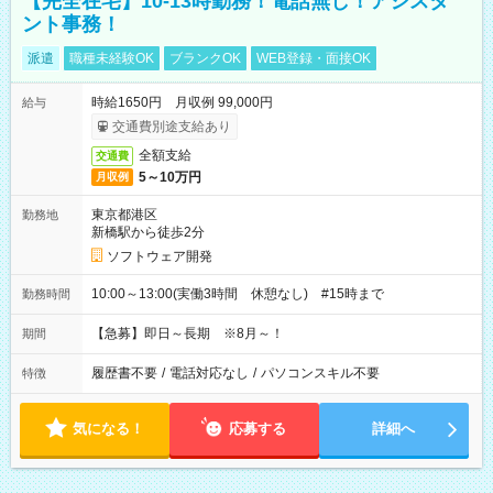
【完全在宅】10-13時勤務！電話無し！アシスタ
ント事務！
派遣
職種未経験OK
ブランクOK
WEB登録・面接OK
時給1650円 月収例 99,000円
給与
交通費別途支給あり
全額支給
交通費
5～10万円
月収例
東京都港区
勤務地
新橋駅から徒歩2分
ソフトウェア開発
10:00～13:00(実働3時間 休憩なし) #15時まで
勤務時間
【急募】即日～長期 ※8月～！
期間
履歴書不要
/
電話対応なし
/
パソコンスキル不要
特徴
気になる！
応募する
詳細へ