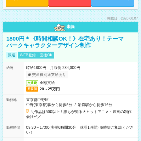
掲載日：2026.08.07
未読
1800円＊《時間相談OK！》在宅あり！テーマ
パークキャラクターデザイン制作
派遣
WEB登録・面接OK
時給1800円 月収例 234,000円
給与
交通費別途支給あり
全額支給
交通費
20～25万円
月収例
東京都中野区
勤務地
中野(東京都)駅から徒歩5分
/
沼袋駅から徒歩16分
＼作品は500以上！誰もが知る大ヒットアニメ・映画の制作
会社+*／
09:30～17:00(実働6時間30分 休憩1時間) ※時短ご相談くださ
勤務時間
い！