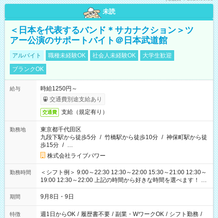
未読
＜日本を代表するバンド＊サカナクション＞ツ
アー公演のサポートバイト＠日本武道館
アルバイト
職種未経験OK
社会人未経験OK
大学生歓迎
ブランクOK
時給1250円～
給与
交通費別途支給あり
支給（規定有り）
交通費
東京都千代田区
勤務地
九段下駅から徒歩5分
/
竹橋駅から徒歩10分
/
神保町駅から徒
歩15分
/
…
株式会社ライブパワー
＜シフト例＞ 9:00～22:30 12:30～22:00 15:30～21:00 12:30～
勤務時間
19:00 12:30～22:00 上記の時間から好きな時間を選べます！ ※
時間は変更となる可能性があります
9月8日・9日
期間
週1日からOK
/
履歴書不要
/
副業・WワークOK
/
シフト勤務
/
特徴