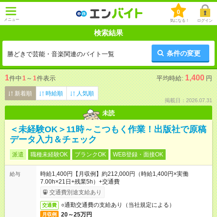
0
メニュー
気になる！
ログイン
検索結果
条件の変更
勝どきで芸能・音楽関連のバイト一覧
1
1,400
件中
1
～
1
件表示
平均時給:
円
新着順
時給順
人気順
掲載日：2026.07.31
未読
＜未経験OK＞11時～こつもく作業！出版社で原稿
データ入力＆チェック
派遣
職種未経験OK
ブランクOK
WEB登録・面接OK
時給1,400円【月収例】約212,000円（時給1,400円×実働
給与
7.00h×21日+残業5h）+交通費
交通費別途支給あり
○通勤交通費の支給あり（当社規定による）
交通費
20～25万円
月収例