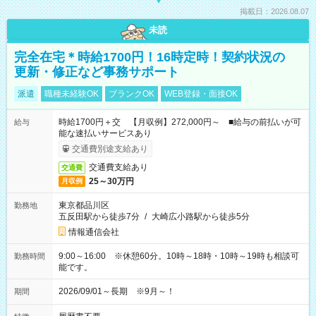
掲載日：2026.08.07
未読
完全在宅＊時給1700円！16時定時！契約状況の
更新・修正など事務サポート
派遣
職種未経験OK
ブランクOK
WEB登録・面接OK
時給1700円＋交 【月収例】272,000円～ ■給与の前払いが可
給与
能な速払いサービスあり
交通費別途支給あり
交通費支給あり
交通費
25～30万円
月収例
東京都品川区
勤務地
五反田駅から徒歩7分
/
大崎広小路駅から徒歩5分
情報通信会社
9:00～16:00 ※休憩60分。10時～18時・10時～19時も相談可
勤務時間
能です。
2026/09/01～長期 ※9月～！
期間