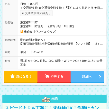
日給13,000円～
給与
＋交通費支給 ★交通費全額支給！ ┗案件により規定あり ★日払
いOK！（規定あり） ┗働いたその日に現金GET♪ お仕事後はコ
交通費別途支給あり
ンビニATMから 日払い分を引き落とせます！ 【試用期間】試
用期間なし
東京都町田市
勤務地
東京都町田市原町田（最寄り駅：町田駅）
株式会社ワンベルウッズ
勤務時間は指定なし
勤務時間
変形労働時間制 想定労働時間160時間/月 【シフト例】 ・8：00
～21：00
単発・1日のみOK
期間
週1日からOK / 日払いOK / 副業・WワークOK / 10名以上の大量
特徴
募集
気になる！
応募する
詳細へ
未読
スピードよりも丁寧に！未経験OK！作業はカン