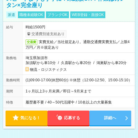
タン×完全座り
派遣
職種未経験OK
ブランクOK
WEB登録・面接OK
時給1500円
給与
交通費別途支給あり
実費支給／当社規定あり。通勤交通費実費支払／上限4
交通費
万円／月※規定あり
埼玉県加須市
勤務地
加須駅から車10分
/
久喜駅から車20分
/
鴻巣駅から車20分
物流・ロジスティクス
(1)09:00-17:00(休憩60分) ※休憩（12:00-12:50、15:00-15:10）
勤務時間
1ヶ月以上3ヶ月未満／即日～9月末まで
期間
履歴書不要
/
40～50代活躍中
/
10名以上の大量募集
特徴
気になる！
応募する
詳細へ