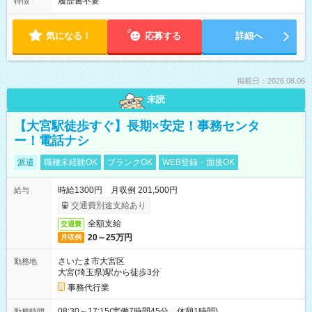
履歴書不要
特徴
気になる！
応募する
詳細へ
掲載日：2026.08.06
未読
【大宮駅徒歩すぐ】長期×安定！事務センタ
ー！電話ナシ
派遣
職種未経験OK
ブランクOK
WEB登録・面接OK
時給1300円 月収例 201,500円
給与
交通費別途支給あり
全額支給
交通費
20～25万円
月収例
さいたま市大宮区
勤務地
大宮(埼玉県)駅から徒歩3分
事務代行業
08:30～17:15(実働7時間45分 休憩1時間)
勤務時間