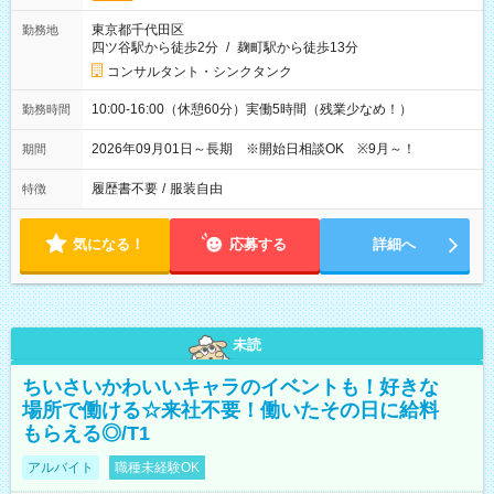
東京都千代田区
勤務地
四ツ谷駅から徒歩2分
/
麹町駅から徒歩13分
コンサルタント・シンクタンク
10:00-16:00（休憩60分）実働5時間（残業少なめ！）
勤務時間
2026年09月01日～長期 ※開始日相談OK ※9月～！
期間
履歴書不要
/
服装自由
特徴
気になる！
応募する
詳細へ
未読
ちいさいかわいいキャラのイベントも！好きな
場所で働ける☆来社不要！働いたその日に給料
もらえる◎/T1
アルバイト
職種未経験OK