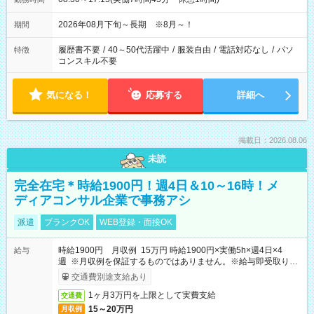
2026年08月下旬～長期 ※8月～！
期間
履歴書不要
/
40～50代活躍中
/
服装自由
/
電話対応なし
/
パソ
特徴
コンスキル不要
気になる！
応募する
詳細へ
掲載日：2026.08.06
未読
完全在宅＊時給1900円！週4日＆10～16時！メ
ディアコンサル企業で事務アシ
派遣
ブランクOK
WEB登録・面接OK
時給1900円 月収例 15万円 時給1900円×実働5h×週4日×4
給与
週 ※月収例を保証するものではありません。※給与即受取りサ
ービス利用可（利用条件有）
交通費別途支給あり
1ヶ月3万円を上限として実費支給
交通費
15～20万円
月収例