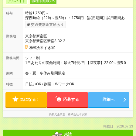
アルバイト
職種未経験OK
時給1,750円～
給与
深夜時給（22時～翌5時）：1750円 【試用期間】試用期間あり
試用期間の長さ：1ヶ月 雇用形態、給与は本採用時と同じです。
交通費別途支給あり
試用期間の実態は30日（※条件変更なし）ですが、切り上げで
一ヶ月とさせていただきます。 研修制度あり：15時間(研修中も
東京都新宿区
勤務地
同時給）
東京都新宿区新宿3-32-2
株式会社すき家
シフト制
勤務時間
1日あたりの実働時間：最大7時間/日 【深夜帯】22:00～翌5:00
週2日～・1日2h～OK◎ ※22:00から翌5:00までは18歳以上の方
のみ勤務可能です（18歳未満の深夜業務禁止のため） ★深夜で
春・夏・冬休み期間限定
期間
も安心して働けます★ すき家では、ワンオペを禁止していま
す。 必ず、2名以上での勤務を行いますので、安心して働けま
日払いOK / 副業・WワークOK
特徴
す。
気になる！
応募する
詳細へ
掲載元企業名
株式会社すき家
掲載日：2026.07.23
未読