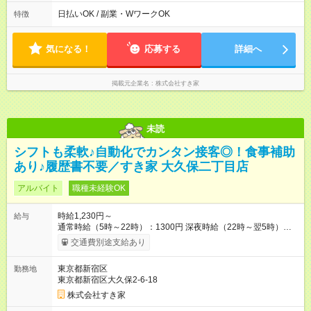
す。 必ず、2名以上での勤務を行いますので、安心して働けま
日払いOK / 副業・WワークOK
特徴
す。
気になる！
応募する
詳細へ
掲載元企業名
株式会社すき家
未読
シフトも柔軟♪自動化でカンタン接客◎！食事補助
あり♪履歴書不要／すき家 大久保二丁目店
アルバイト
職種未経験OK
時給1,230円～
給与
通常時給（5時～22時）：1300円 深夜時給（22時～翌5時）：
1625円 高校生時給：1230円 【特別手当】早朝手当（5：00-9：
交通費別途支給あり
00）時給+150円 【試用期間】試用期間あり 試用期間の長さ：1
ヶ月 雇用形態、給与は本採用時と同じです。 試用期間の実態は
東京都新宿区
勤務地
30日（※条件変更なし）ですが、切り上げで一ヶ月とさせてい
東京都新宿区大久保2-6-18
ただきます。 研修制度あり：15時間(研修中も同時給）
株式会社すき家