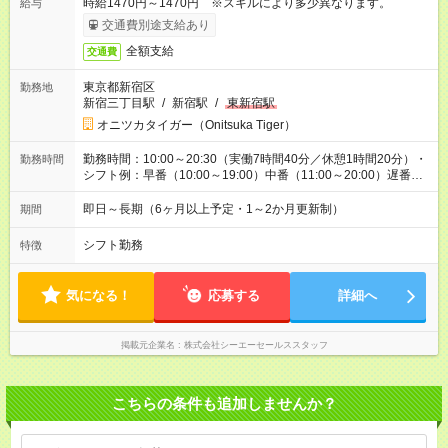
時給1470円～1470円 ※スキルにより多少異なります。
給与
交通費別途支給あり
全額支給
交通費
東京都新宿区
勤務地
新宿三丁目駅
/
新宿駅
/
東新宿駅
オニツカタイガー（Onitsuka Tiger）
勤務時間：10:00～20:30（実働7時間40分／休憩1時間20分）・
勤務時間
シフト例：早番（10:00～19:00）中番（11:00～20:00）遅番
（11:30～20:30）
即日～長期（6ヶ月以上予定・1～2か月更新制）
期間
シフト勤務
特徴
気になる！
応募する
詳細へ
掲載元企業名
株式会社シーエーセールススタッフ
こちらの条件も追加しませんか？