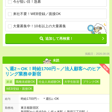
今が狙い目！急募
来社不要！WEB登録／面接OK
大量募集中！10名以上の大量募集
追加して再検索！
掲載日：2026.08.06
未読
NEW
＼週2～OK！時給1700円～／法人顧客へのヒア
リング業務＠新宿
派遣
職種未経験OK
社会人未経験OK
大学生歓迎
ブランクOK
WEB登録・面接OK
時給1700円～ ＊週払いOK
給与
東京都新宿区
勤務地
新宿駅から徒歩5分
/
代々木駅
/
新宿三丁目駅
/
…