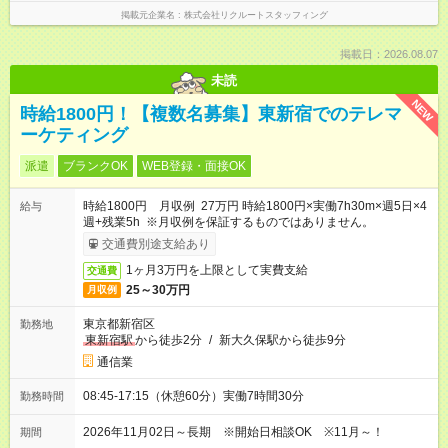
掲載元企業名
株式会社リクルートスタッフィング
掲載日：2026.08.07
未読
NEW
時給1800円！【複数名募集】東新宿でのテレマ
ーケティング
派遣
ブランクOK
WEB登録・面接OK
時給1800円 月収例 27万円 時給1800円×実働7h30m×週5日×4
給与
週+残業5h ※月収例を保証するものではありません。
交通費別途支給あり
1ヶ月3万円を上限として実費支給
交通費
25～30万円
月収例
東京都新宿区
勤務地
東新宿駅
から徒歩2分
/
新大久保駅から徒歩9分
通信業
08:45-17:15（休憩60分）実働7時間30分
勤務時間
2026年11月02日～長期 ※開始日相談OK ※11月～！
期間