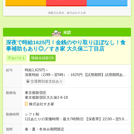
掲載元企業名
株式会社すき家
未読
深夜で時給1625円！金銭のやり取りほぼなし！食
事補助もあり◎／すき家 大久保二丁目店
アルバイト
職種未経験OK
時給1,625円～
給与
深夜時給（22時～翌5時）：1625円 【試用期間】試用期間あり
試用期間の長さ：1ヶ月 雇用形態、給与は本採用時と同じです。
交通費別途支給あり
試用期間の実態は30日（※条件変更なし）ですが、切り上げで
一ヶ月とさせていただきます。 研修制度あり：15時間(研修中も
東京都新宿区
勤務地
同時給）
東京都新宿区大久保2-6-18
株式会社すき家
シフト制
勤務時間
1日あたりの実働時間：最大7時間/日 【深夜帯】22:00～翌5:00
週2日～・1日2h～OK◎ ※22:00から翌5:00までは18歳以上の方
のみ勤務可能です（18歳未満の深夜業務禁止のため） ★深夜で
春・夏・冬休み期間限定
期間
も安心して働けます★ すき家では、ワンオペを禁止していま