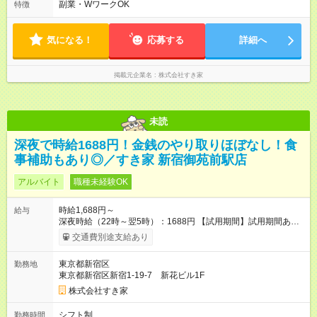
す。 必ず、2名以上での勤務を行いますので、安心して働けま
副業・WワークOK
特徴
す。
気になる！
応募する
詳細へ
掲載元企業名
株式会社すき家
未読
深夜で時給1688円！金銭のやり取りほぼなし！食
事補助もあり◎／すき家 新宿御苑前駅店
アルバイト
職種未経験OK
時給1,688円～
給与
深夜時給（22時～翌5時）：1688円 【試用期間】試用期間あり
試用期間の長さ：1ヶ月 雇用形態、給与は本採用時と同じです。
交通費別途支給あり
試用期間の実態は30日（※条件変更なし）ですが、切り上げで
一ヶ月とさせていただきます。 研修制度あり：15時間(研修中も
東京都新宿区
勤務地
同時給）
東京都新宿区新宿1-19-7 新花ビル1F
株式会社すき家
シフト制
勤務時間