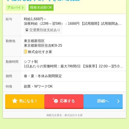
アルバイト
職種未経験OK
時給1,688円～
給与
深夜時給（22時～翌5時）：1688円 【試用期間】試用期間あり
試用期間の長さ：1ヶ月 雇用形態、給与は本採用時と同じです。
交通費別途支給あり
試用期間の実態は30日（※条件変更なし）ですが、切り上げで
一ヶ月とさせていただきます。 研修制度あり：15時間(研修中も
東京都新宿区
勤務地
同時給）
東京都新宿区住吉町8-25
株式会社すき家
シフト制
勤務時間
1日あたりの実働時間：最大7時間/日 【深夜帯】22:00～翌5:00
週2日～・1日2h～OK◎ ※22:00から翌5:00までは18歳以上の方
のみ勤務可能です（18歳未満の深夜業務禁止のため） ★深夜で
春・夏・冬休み期間限定
期間
も安心して働けます★ すき家では、ワンオペを禁止していま
す。 必ず、2名以上での勤務を行いますので、安心して働けま
副業・WワークOK
特徴
す。
気になる！
応募する
詳細へ
掲載元企業名
株式会社すき家