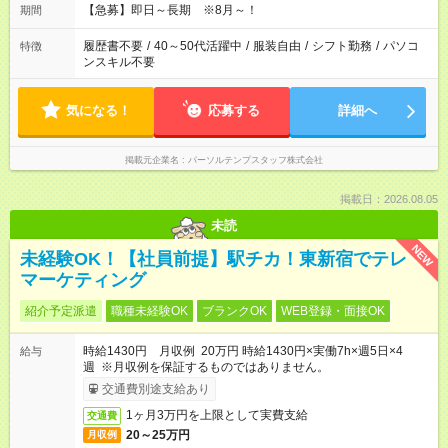
【急募】即日～長期 ※8月～！
期間
履歴書不要
/
40～50代活躍中
/
服装自由
/
シフト勤務
/
パソコ
特徴
ンスキル不要
気になる！
応募する
詳細へ
掲載元企業名
パーソルテンプスタッフ株式会社
掲載日：2026.08.05
未読
NEW
未経験OK！【社員前提】駅チカ！東新宿でテレ
マーケティング
紹介予定派遣
職種未経験OK
ブランクOK
WEB登録・面接OK
時給1430円 月収例 20万円 時給1430円×実働7h×週5日×4
給与
週 ※月収例を保証するものではありません。
交通費別途支給あり
1ヶ月3万円を上限として実費支給
交通費
20～25万円
月収例