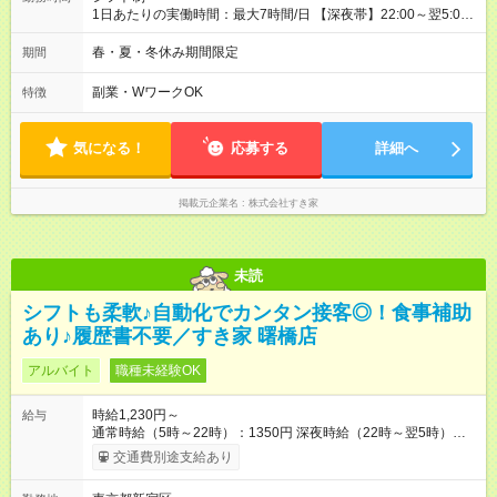
1日あたりの実働時間：最大7時間/日 【深夜帯】22:00～翌5:00
週2日～・1日2h～OK◎ ※22:00から翌5:00までは18歳以上の方
のみ勤務可能です（18歳未満の深夜業務禁止のため） ★深夜で
春・夏・冬休み期間限定
期間
も安心して働けます★ すき家では、ワンオペを禁止していま
す。 必ず、2名以上での勤務を行いますので、安心して働けま
副業・WワークOK
特徴
す。
気になる！
応募する
詳細へ
掲載元企業名
株式会社すき家
未読
シフトも柔軟♪自動化でカンタン接客◎！食事補助
あり♪履歴書不要／すき家 曙橋店
アルバイト
職種未経験OK
時給1,230円～
給与
通常時給（5時～22時）：1350円 深夜時給（22時～翌5時）：
1688円 高校生時給：1230円 【特別手当】早朝手当（5：00-9：
交通費別途支給あり
00）時給+150円 【試用期間】試用期間あり 試用期間の長さ：1
ヶ月 雇用形態、給与は本採用時と同じです。 試用期間の実態は