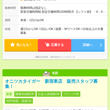
勤務時間は指定なし
勤務時間
変形労働時間制 想定労働時間160時間/月 【シフト例】 ・8：00
～21：00
単発・1日のみOK
期間
週1日からOK / 日払いOK / 副業・WワークOK / 10名以上の大量
特徴
募集
気になる！
応募する
詳細へ
掲載元企業名
株式会社ワンベルウッズ
未読
オニツカタイガー 新宿東店 販売スタッフ募
集！
派遣
職種未経験OK
社会人未経験OK
ブランクOK
WEB登録・面接OK