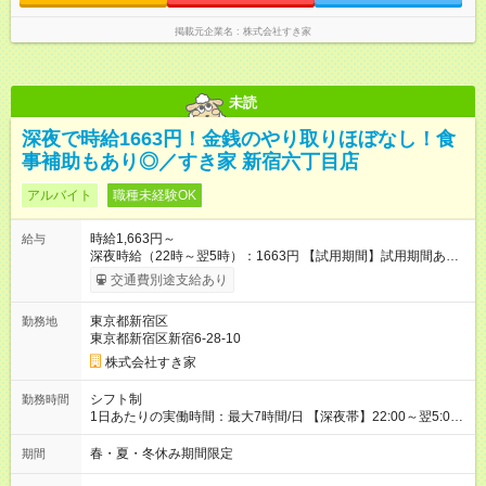
掲載元企業名
株式会社すき家
未読
深夜で時給1663円！金銭のやり取りほぼなし！食
事補助もあり◎／すき家 新宿六丁目店
アルバイト
職種未経験OK
時給1,663円～
給与
深夜時給（22時～翌5時）：1663円 【試用期間】試用期間あり
試用期間の長さ：1ヶ月 雇用形態、給与は本採用時と同じです。
交通費別途支給あり
試用期間の実態は30日（※条件変更なし）ですが、切り上げで
一ヶ月とさせていただきます。 研修制度あり：15時間(研修中も
東京都新宿区
勤務地
同時給）
東京都新宿区新宿6-28-10
株式会社すき家
シフト制
勤務時間
1日あたりの実働時間：最大7時間/日 【深夜帯】22:00～翌5:00
週2日～・1日2h～OK◎ ※22:00から翌5:00までは18歳以上の方
のみ勤務可能です（18歳未満の深夜業務禁止のため） ★深夜で
春・夏・冬休み期間限定
期間
も安心して働けます★ すき家では、ワンオペを禁止していま