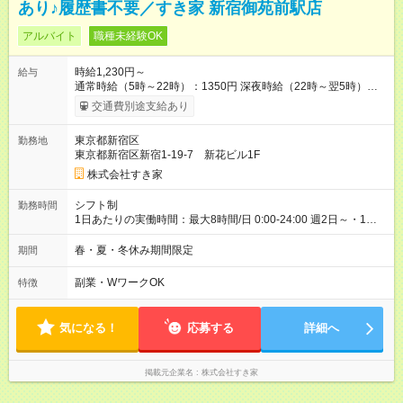
あり♪履歴書不要／すき家 新宿御苑前駅店
アルバイト
職種未経験OK
時給1,230円～
給与
通常時給（5時～22時）：1350円 深夜時給（22時～翌5時）：
1688円 高校生時給：1230円 【特別手当】早朝手当（5：00-9：
交通費別途支給あり
00）時給+150円 【試用期間】試用期間あり 試用期間の長さ：1
ヶ月 雇用形態、給与は本採用時と同じです。 試用期間の実態は
東京都新宿区
勤務地
30日（※条件変更なし）ですが、切り上げで一ヶ月とさせてい
東京都新宿区新宿1-19-7 新花ビル1F
ただきます。 研修制度あり：15時間(研修中も同時給）
株式会社すき家
シフト制
勤務時間
1日あたりの実働時間：最大8時間/日 0:00-24:00 週2日～・1日
2h～OK ＜シフト例＞ 〇朝帯 5:00-9:00 〇昼帯 9:00-14:00 〇午
後帯 14:00-18:00 〇夜帯 18:00-22:00 〇深夜帯 22:00-翌5:00 基
春・夏・冬休み期間限定
期間
本は固定シフトですが家庭の都合などイレギュラーには対応し
ます♪
副業・WワークOK
特徴
気になる！
応募する
詳細へ
掲載元企業名
株式会社すき家