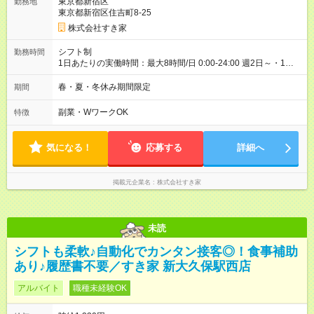
東京都新宿区
勤務地
30日（※条件変更なし）ですが、切り上げで一ヶ月とさせてい
東京都新宿区住吉町8-25
ただきます。 研修制度あり：15時間(研修中も同時給）
株式会社すき家
シフト制
勤務時間
1日あたりの実働時間：最大8時間/日 0:00-24:00 週2日～・1日
2h～OK ＜シフト例＞ 〇朝帯 5:00-9:00 〇昼帯 9:00-14:00 〇午
後帯 14:00-18:00 〇夜帯 18:00-22:00 〇深夜帯 22:00-翌5:00 基
春・夏・冬休み期間限定
期間
本は固定シフトですが家庭の都合などイレギュラーには対応し
ます♪
副業・WワークOK
特徴
気になる！
応募する
詳細へ
掲載元企業名
株式会社すき家
未読
シフトも柔軟♪自動化でカンタン接客◎！食事補助
あり♪履歴書不要／すき家 新大久保駅西店
アルバイト
職種未経験OK