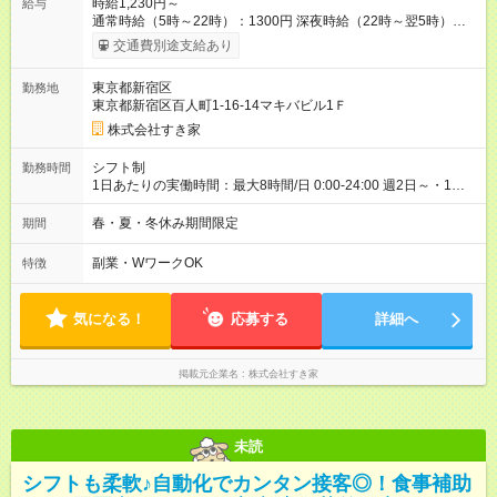
時給1,230円～
給与
通常時給（5時～22時）：1300円 深夜時給（22時～翌5時）：
1625円 高校生時給：1230円 【特別手当】早朝手当（5：00-9：
交通費別途支給あり
00）時給+150円 【試用期間】試用期間あり 試用期間の長さ：1
ヶ月 雇用形態、給与は本採用時と同じです。 試用期間の実態は
東京都新宿区
勤務地
30日（※条件変更なし）ですが、切り上げで一ヶ月とさせてい
東京都新宿区百人町1-16-14マキバビル1Ｆ
ただきます。 研修制度あり：15時間(研修中も同時給）
株式会社すき家
シフト制
勤務時間
1日あたりの実働時間：最大8時間/日 0:00-24:00 週2日～・1日
2h～OK ＜シフト例＞ 〇朝帯 5:00-9:00 〇昼帯 9:00-14:00 〇午
後帯 14:00-18:00 〇夜帯 18:00-22:00 〇深夜帯 22:00-翌5:00 基
春・夏・冬休み期間限定
期間
本は固定シフトですが家庭の都合などイレギュラーには対応し
ます♪
副業・WワークOK
特徴
気になる！
応募する
詳細へ
掲載元企業名
株式会社すき家
未読
シフトも柔軟♪自動化でカンタン接客◎！食事補助