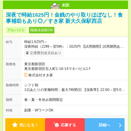
未読
深夜で時給1625円！金銭のやり取りほぼなし！食
事補助もあり◎／すき家 新大久保駅西店
アルバイト
職種未経験OK
時給1,625円～
給与
深夜時給（22時～翌5時）：1625円 【試用期間】試用期間あり
試用期間の長さ：1ヶ月 雇用形態、給与は本採用時と同じです。
交通費別途支給あり
試用期間の実態は30日（※条件変更なし）ですが、切り上げで
一ヶ月とさせていただきます。 研修制度あり：15時間(研修中も
東京都新宿区
勤務地
同時給）
東京都新宿区百人町1-16-14マキバビル1Ｆ
株式会社すき家
シフト制
勤務時間
1日あたりの実働時間：最大7時間/日 【深夜帯】22:00～翌5:00
週2日～・1日2h～OK◎ ※22:00から翌5:00までは18歳以上の方
のみ勤務可能です（18歳未満の深夜業務禁止のため） ★深夜で
春・夏・冬休み期間限定
期間
も安心して働けます★ すき家では、ワンオペを禁止していま
す。 必ず、2名以上での勤務を行いますので、安心して働けま
副業・WワークOK
特徴
す。
気になる！
応募する
詳細へ