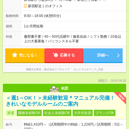
新宿駅近くのオフィス
9:00～18:00 (休憩65分)
勤務時間
1か月間短期
期間
履歴書不要
/
40～50代活躍中
/
服装自由
/
シフト勤務
/
10名以
特徴
上の大量募集
/
パソコンスキル不要
気になる！
応募する
詳細へ
掲載元企業名
株式会社ラブキャリア セントラルオフィス_渋谷
掲載日：2026.08.06
未読
NEW
＜週1～OK！＞未経験歓迎＊マニュアル完備！
きれいなモデルルームのご案内
派遣
職種未経験OK
社会人未経験OK
大学生歓迎
ブランクOK
時給1,410円～（試用期間中の時給：1,226円／試用期間：5日～
給与