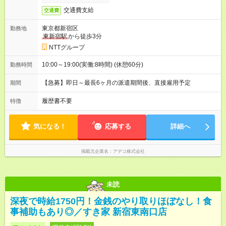
交通費支給
交通費
東京都新宿区
勤務地
東新宿駅
から徒歩3分
NTTグループ
10:00～19:00(実働:8時間) (休憩60分)
勤務時間
【急募】即日～最長6ヶ月の派遣期間後、直接雇用予定
期間
履歴書不要
特徴
気になる！
応募する
詳細へ
掲載元企業名
アデコ株式会社
未読
深夜で時給1750円！金銭のやり取りほぼなし！食
事補助もあり◎／すき家 新宿東南口店