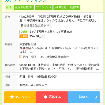
のテレマーケティング
派遣
職種未経験OK
ブランクOK
WEB登録・面接OK
時給1700円 月収例 27万円 時給1700円×実働8h×週5日×4
給与
週 ※月収例を保証するものではありません。※給与即受取りサ
ービス利用可（利用条件有）
交通費別途支給あり
1ヶ月3万円を上限として実費支給
交通費
25～30万円
月収例
東京都新宿区
勤務地
東新宿駅
から徒歩1分
/
新宿駅から徒歩15分
/
新宿(東京メト
ロ)駅
/
…
電機・電子・OA・精密機器関連商社
09:30-18:30（休憩60分）実働8時間（残業少なめ！） 勤務時間
勤務時間
を下記の範囲で調整することも可能です。 ・勤務開始時間
09:00～10:00 ・勤務終了時間 18:00～19:00
即日～長期 ※開始日相談OK
期間
履歴書不要
/
服装自由
特徴
気になる！
応募する
詳細へ