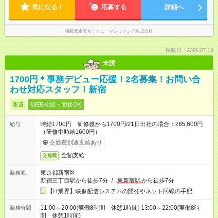
気になる！
応募する
詳細へ
掲載元企業名
ヒューマンリソシア株式会社
掲載日：2026.07.14
未読
1700円＊事務デビュー応援！2名募集！お問い合
わせ対応スタッフ！新宿
派遣
WEB登録・面接OK
時給1700円 研修後から1700円/21日出社の場合：285,600円
給与
（研修中時給1600円）
交通費別途支給あり
全額支給
交通費
東京都新宿区
勤務地
新宿三丁目駅から徒歩7分
/
東新宿駅
から徒歩7分
【IT業界】映像配信システムの開発やネット回線の手配
11:00～20:00(実働8時間 休憩1時間) 13:00～22:00(実働8時
勤務時間
間 休憩1時間)