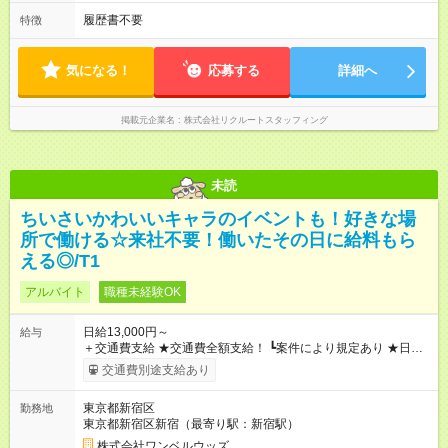
履歴書不要
特徴
気になる！
応募する
詳細へ
掲載元企業名
株式会社リクルートスタッフィング
未読
ちいさいかわいいキャラのイベントも！好きな場
所で働ける☆来社不要！働いたその日に給料もら
える◎/T1
アルバイト
職種未経験OK
日給13,000円～
給与
＋交通費支給 ★交通費全額支給！ ┗案件により規定あり ★日払
いOK！（規定あり） ┗働いたその日に現金GET♪ お仕事後はコ
交通費別途支給あり
ンビニATMから 日払い分を引き落とせます！ 【試用期間】試
用期間なし
東京都新宿区
勤務地
東京都新宿区新宿（最寄り駅：新宿駅）
株式会社ワンベルウッズ