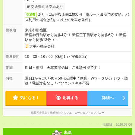
10日）
交通費別途支給あり
あり（1日往復上限2,000円 ※ルート最安での支給。バ
交通費
ス利用の場合は2キロ以上の乗車が条件）
東京都新宿区
勤務地
新宿御苑前駅から徒歩4分
/
新宿三丁目駅から徒歩6分
/
新宿
駅から徒歩13分
/
…
大手不動産会社
10：30～18：00（休憩1h・実働6.5h）
勤務時間
即日～長期 ★就業開始日、ご相談可能です！
期間
週1日からOK
/
40～50代活躍中
/
副業・WワークOK
/
シフト勤
特徴
務
/
電話対応なし
/
パソコンスキル不要
気になる！
応募する
詳細へ
掲載元企業名
株式会社アルシエ エージェントカンパニー
掲載日：2026.08.06
未読