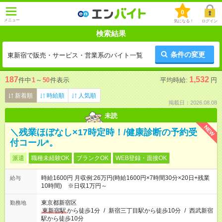
0
メニュー
気になる！
ログイン
検索結果
条件の変更
東新宿で販売・サービス・営業系のバイト一覧
187
1,532
件中
1
～
50
件表示
平均時給:
円
新着順
時給順
人気順
掲載日：2026.08.08
未読
NEW
＼残業ほぼなし×17時定時！/健康診断の予約受
付コール*。
派遣
職種未経験OK
ブランクOK
WEB登録・面接OK
時給1600円 月収例:26万円(時給1600円×7時間30分×20日+残業
給与
10時間) ※日収1万円～
東京都新宿区
勤務地
東新宿駅
から徒歩1分
/
新宿三丁目駅から徒歩10分
/
西武新宿
駅から徒歩10分