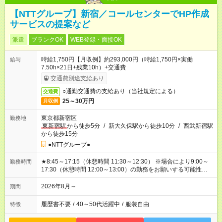
【NTTグループ】新宿／コールセンターでHP作成
サービスの提案など
派遣
ブランクOK
WEB登録・面接OK
時給1,750円【月収例】約293,000円（時給1,750円×実働
給与
7.50h×21日+残業10h）+交通費
交通費別途支給あり
○通勤交通費の支給あり（当社規定による）
交通費
25～30万円
月収例
東京都新宿区
勤務地
東新宿駅
から徒歩5分
/
新大久保駅から徒歩10分
/
西武新宿駅
から徒歩15分
●NTTグループ●
★8:45～17:15（休憩時間 11:30～12:30） ※場合により9:00～
勤務時間
17:30（休憩時間 12:00～13:00）の勤務をお願いする可能性あ
り
2026年8月～
期間
履歴書不要
/
40～50代活躍中
/
服装自由
特徴