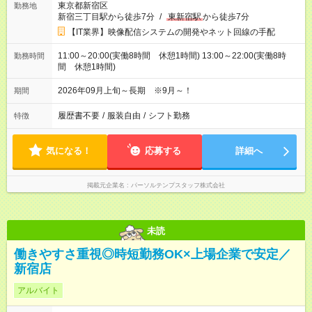
東京都新宿区
勤務地
新宿三丁目駅から徒歩7分
/
東新宿駅
から徒歩7分
【IT業界】映像配信システムの開発やネット回線の手配
11:00～20:00(実働8時間 休憩1時間) 13:00～22:00(実働8時
勤務時間
間 休憩1時間)
2026年09月上旬～長期 ※9月～！
期間
履歴書不要
/
服装自由
/
シフト勤務
特徴
気になる！
応募する
詳細へ
掲載元企業名
パーソルテンプスタッフ株式会社
未読
働きやすさ重視◎時短勤務OK×上場企業で安定／
新宿店
アルバイト