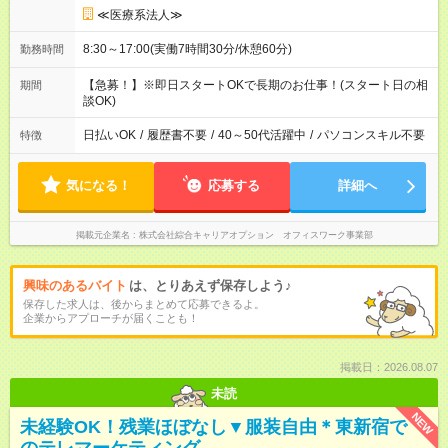
≪医療系法人≫
8:30～17:00(実働7時間30分/休憩60分)
勤務時間
【急募！】※即日スタートOKで長期のお仕事！(スタート日の相
期間
談OK)
日払いOK
/
履歴書不要
/
40～50代活躍中
/
パソコンスキル不要
特徴
気になる！
応募する
詳細へ
掲載元企業名
株式会社綜合キャリアオプション オフィスワーク事業部
興味のあるバイト
は、とりあえず保存しよう♪
保存した求人は、後からまとめて応募できるよ。
企業からアプローチが届くことも！
掲載日：2026.08.07
未読
NEW
未経験OK！残業ほぼなし▼服装自由＊東新宿で