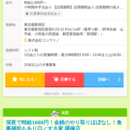
時給1,400円～
給与
※時間外手当あり 【試用期間】試用期間あり 試用期間の長さ：2
ヶ月 雇用形態、給与は本採用時と同じです。 試用期間2か月 ※
交通費別途支給あり
ただし、会社の事情により、免除・短縮・延長することがあ
る。
東京都新宿区
勤務地
東京都新宿区新宿3-23-11 K'sビル6F（最寄り駅：JR埼京線、山
手線、小田急小田原線、都営新宿線等「新宿駅」）
株式会社コンヴァノ
シフト制
勤務時間
1日あたりの実働時間：最大8時間/日 9:00～13:00または18:00～
21:00 ※商業施設内店舗は施設の営業時間に準じます。 週2～相
談可 有給休暇あり(規定あり)
10名以上の大量募集
特徴
気になる！
応募する
詳細へ
掲載元企業名
株式会社コンヴァノ
未読
深夜で時給1688円！金銭のやり取りほぼなし！食
事補助もあり◎／すき家 曙橋店