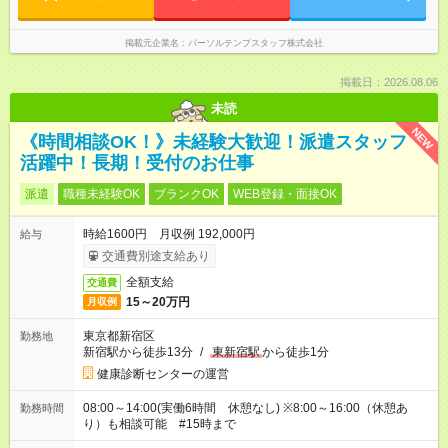
掲載元企業名
パーソルテンプスタッフ株式会社
掲載日：2026.08.06
未読
NEW
《時間相談OK！》未経験大歓迎！派遣スタッフ
活躍中！長期！受付のお仕事
派遣
職種未経験OK
ブランクOK
WEB登録・面接OK
時給1600円 月収例 192,000円
給与
交通費別途支給あり
全額支給
交通費
15～20万円
月収例
東京都新宿区
勤務地
新宿駅から徒歩13分
/
東新宿駅
から徒歩1分
健康診断センターの運営
08:00～14:00(実働6時間 休憩なし) ※8:00～16:00（休憩あ
勤務時間
り）も相談可能 #15時まで