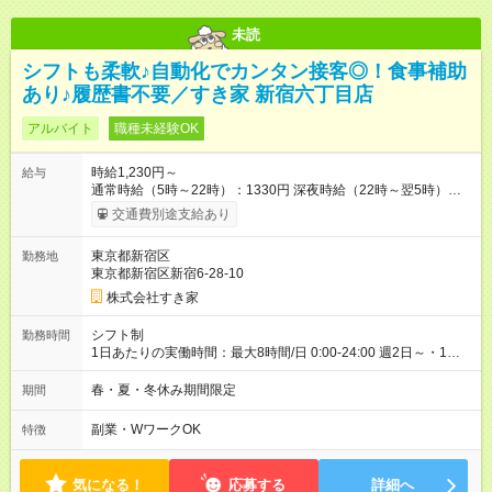
未読
シフトも柔軟♪自動化でカンタン接客◎！食事補助
あり♪履歴書不要／すき家 新宿六丁目店
アルバイト
職種未経験OK
時給1,230円～
給与
通常時給（5時～22時）：1330円 深夜時給（22時～翌5時）：
1663円 高校生時給：1230円 【特別手当】早朝手当（5：00-9：
交通費別途支給あり
00）時給+150円 【試用期間】試用期間あり 試用期間の長さ：1
ヶ月 雇用形態、給与は本採用時と同じです。 試用期間の実態は
東京都新宿区
勤務地
30日（※条件変更なし）ですが、切り上げで一ヶ月とさせてい
東京都新宿区新宿6-28-10
ただきます。 研修制度あり：15時間(研修中も同時給）
株式会社すき家
シフト制
勤務時間
1日あたりの実働時間：最大8時間/日 0:00-24:00 週2日～・1日
2h～OK ＜シフト例＞ 〇朝帯 5:00-9:00 〇昼帯 9:00-14:00 〇午
後帯 14:00-18:00 〇夜帯 18:00-22:00 〇深夜帯 22:00-翌5:00 基
春・夏・冬休み期間限定
期間
本は固定シフトですが家庭の都合などイレギュラーには対応し
ます♪
副業・WワークOK
特徴
気になる！
応募する
詳細へ