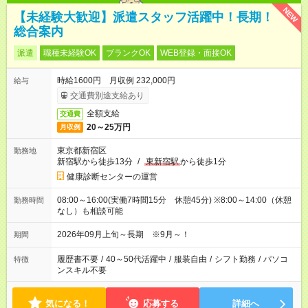
NEW
【未経験大歓迎】派遣スタッフ活躍中！長期！
総合案内
派遣
職種未経験OK
ブランクOK
WEB登録・面接OK
時給1600円 月収例 232,000円
給与
交通費別途支給あり
全額支給
交通費
20～25万円
月収例
東京都新宿区
勤務地
新宿駅から徒歩13分
/
東新宿駅
から徒歩1分
健康診断センターの運営
08:00～16:00(実働7時間15分 休憩45分) ※8:00～14:00（休憩
勤務時間
なし）も相談可能
2026年09月上旬～長期 ※9月～！
期間
履歴書不要
/
40～50代活躍中
/
服装自由
/
シフト勤務
/
パソコ
特徴
ンスキル不要
気になる！
応募する
詳細へ