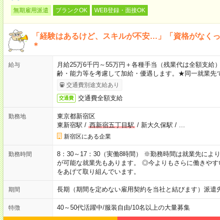
無期雇用派遣
ブランクOK
WEB登録・面接OK
「経験はあるけど、スキルが不安…」「資格がなく
＊
月給25万6千円～55万円＋各種手当（残業代は全額支給）
給与
齢・能力等を考慮して加給・優遇します。★同一就業先で
交通費別途支給あり
交通費全額支給
交通費
東京都新宿区
勤務地
東新宿駅
/
西新宿五丁目駅
/
新大久保駅
/
…
新宿区にある企業
8：30～17：30（実働8時間） ※勤務時間は就業先に
勤務時間
が可能な就業先もあります。 ◎今よりもさらに働きや
をあげて取り組んでいます。
長期（期間を定めない雇用契約を当社と結びます）派遣
期間
40～50代活躍中
/
服装自由
/
10名以上の大量募集
特徴