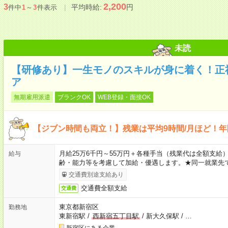
2,200
3
平均時給:
円
件中
1
～
3
件表示
未読
【研修あり】一生モノのスキルが身に着く！正
ア
無期雇用派遣
ブランクOK
WEB登録・面接OK
【ジブン時間も両立！】残業は平均9時間/月ほど！年
月給25万6千円～55万円＋各種手当（残業代は全額支給）
給与
齢・能力等を考慮して加給・優遇します。★同一就業先で
交通費別途支給あり
交通費全額支給
交通費
東京都新宿区
勤務地
東新宿駅
/
西新宿五丁目駅
/
新大久保駅
/
…
新宿区にある企業