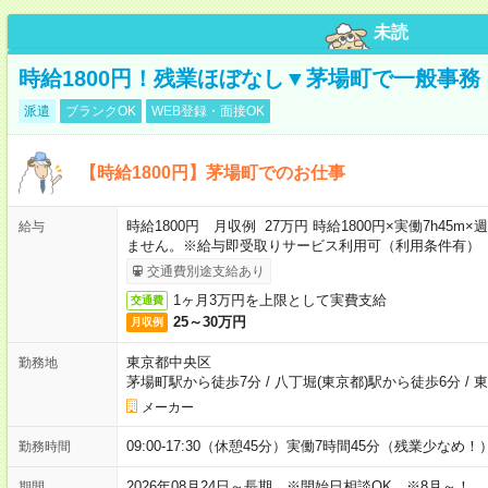
未読
時給1800円！残業ほぼなし▼茅場町で一般事務
派遣
ブランクOK
WEB登録・面接OK
【時給1800円】茅場町でのお仕事
時給1800円 月収例 27万円 時給1800円×実働7h45
給与
ません。※給与即受取りサービス利用可（利用条件有）
交通費別途支給あり
1ヶ月3万円を上限として実費支給
交通費
25～30万円
月収例
東京都中央区
勤務地
茅場町駅から徒歩7分
/
八丁堀(東京都)駅から徒歩6分
/
東
メーカー
09:00-17:30（休憩45分）実働7時間45分（残業少なめ！
勤務時間
2026年08月24日～長期 ※開始日相談OK ※8月～！
期間