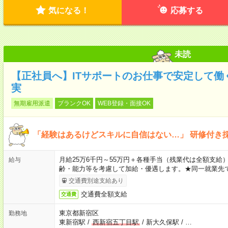
気になる！
応募する
未読
【正社員へ】ITサポートのお仕事で安定して働
実
無期雇用派遣
ブランクOK
WEB登録・面接OK
「経験はあるけどスキルに自信はない…」 研修付き
月給25万6千円～55万円＋各種手当（残業代は全額支給）
給与
齢・能力等を考慮して加給・優遇します。★同一就業先で
交通費別途支給あり
交通費全額支給
交通費
東京都新宿区
勤務地
東新宿駅
/
西新宿五丁目駅
/
新大久保駅
/
…