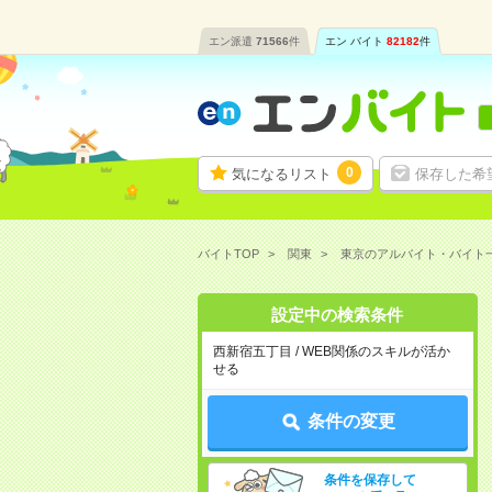
エン派遣
71566
件
エン バイト
82182
件
0
気になるリスト
保存した希
バイトTOP
関東
東京のアルバイト・バイト
設定中の検索条件
西新宿五丁目 / WEB関係のスキルが活か
せる
条件の変更
条件を保存して