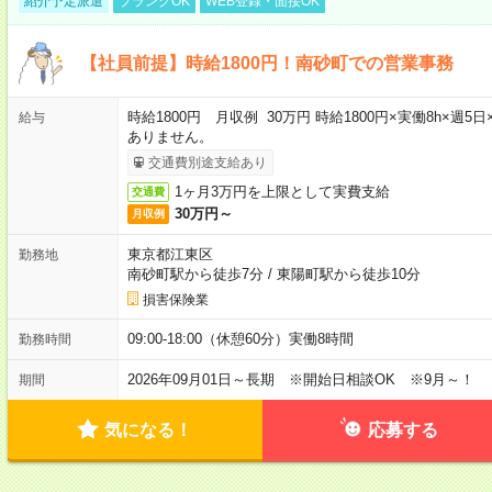
紹介予定派遣
ブランクOK
WEB登録・面接OK
【社員前提】時給1800円！南砂町での営業事務
時給1800円 月収例 30万円 時給1800円×実働8h×週
給与
ありません。
交通費別途支給あり
1ヶ月3万円を上限として実費支給
交通費
30万円～
月収例
東京都江東区
勤務地
南砂町駅から徒歩7分
/
東陽町駅から徒歩10分
損害保険業
09:00-18:00（休憩60分）実働8時間
勤務時間
2026年09月01日～長期 ※開始日相談OK ※9月～！
期間
気になる！
応募する