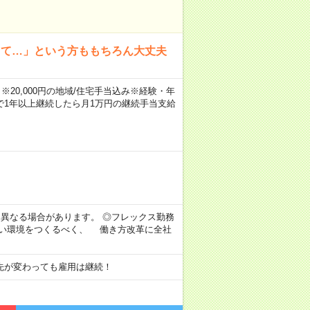
って…」という方ももちろん大丈夫
※20,000円の地域/住宅手当込み※経験・年
1年以上継続したら月1万円の継続手当支給
より異なる場合があります。 ◎フレックス勤務
すい環境をつくるべく、 働き方改革に全社
先が変わっても雇用は継続！