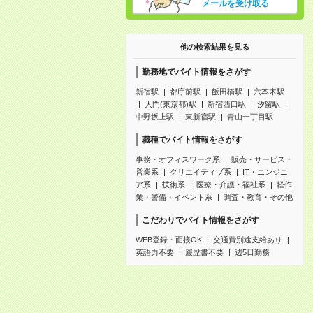
メールを受け取る
他の検索結果を見る
勤務地でバイト情報をさがす
新宿駅
都庁前駅
飯田橋駅
六本木駅
大門(東京都)駅
新宿西口駅
汐留駅
中野坂上駅
東新宿駅
青山一丁目駅
職種でバイト情報をさがす
事務・オフィスワーク系
販売・サービス・
営業系
クリエイティブ系
IT・エンジニ
ア系
技術系
医療・介護・福祉系
軽作
業・警備・イベント系
調査・教育・その他
こだわりでバイト情報をさがす
WEB登録・面接OK
交通費別途支給あり
英語力不要
履歴書不要
週5日勤務