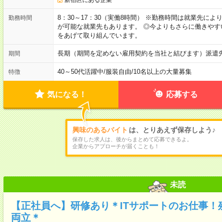
8：30～17：30（実働8時間） ※勤務時間は就業先に
勤務時間
が可能な就業先もあります。 ◎今よりもさらに働きや
をあげて取り組んでいます。
長期（期間を定めない雇用契約を当社と結びます）派遣
期間
40～50代活躍中
/
服装自由
/
10名以上の大量募集
特徴
気になる！
応募する
興味のあるバイト
は、とりあえず保存しよう♪
保存した求人は、後からまとめて応募できるよ。
企業からアプローチが届くことも！
未読
【正社員へ】研修あり＊ITサポートのお仕事！
両立＊