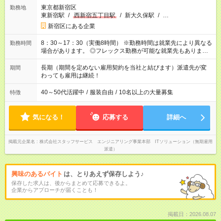
東京都新宿区
勤務地
東新宿駅
/
西新宿五丁目駅
/
新大久保駅
/
…
新宿区にある企業
8：30～17：30（実働8時間） ※勤務時間は就業先により異なる
勤務時間
場合があります。 ◎フレックス勤務が可能な就業先もありま
す。 ◎今よりもさらに働きやすい環境をつくるべく、 働き方
改革に全社をあげて取り組んでいます。
長期（期間を定めない雇用契約を当社と結びます）派遣先が変
期間
わっても雇用は継続！
40～50代活躍中
/
服装自由
/
10名以上の大量募集
特徴
気になる！
応募する
詳細へ
掲載元企業名
株式会社スタッフサービス エンジニアリング事業本部 ITソリューション（無期雇用
派遣）
興味のあるバイト
は、とりあえず保存しよう♪
保存した求人は、後からまとめて応募できるよ。
企業からアプローチが届くことも！
掲載日：2026.08.07