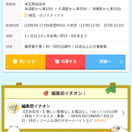
埼玉県加須市
勤務地
加須駅から車10分
/
久喜駅から車20分
/
鴻巣駅から車20分
物流・ロジスティクス
(1)09:00-17:00(休憩60分) ※休憩（12:00-12:50、15:00-15:10）
勤務時間
1ヶ月以上3ヶ月未満／即日～9月末まで
期間
履歴書不要
/
40～50代活躍中
/
10名以上の大量募集
特徴
気になる！
応募する
詳細へ
編集部イチオシ
【完全在宅！】難しい業務なし＆電話なし！ゆっくりの11時
～時短＊データ入力・事務、＜SEKAI NO OWARI＊8月15
日・16日＞ドーム公演のサポートバイトなど
(8/7UP!)