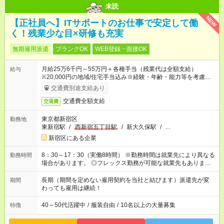
未読
NEW
【正社員へ】ITサポートのお仕事で安定して働
く！残業少な目×研修も充実
無期雇用派遣
ブランクOK
WEB登録・面接OK
月給25万6千円～55万円＋各種手当（残業代は全額支給）
給与
※20,000円の地域/住宅手当込み※経験・年齢・能力等を考慮し
て加給・優遇します。★同一就業先で1年以上継続したら月1万
交通費別途支給あり
円の継続手当支給
交通費全額支給
交通費
東京都新宿区
勤務地
東新宿駅
/
西新宿五丁目駅
/
新大久保駅
/
…
新宿区にある企業
8：30～17：30（実働8時間） ※勤務時間は就業先により異なる
勤務時間
場合があります。 ◎フレックス勤務が可能な就業先もありま
す。 ◎今よりもさらに働きやすい環境をつくるべく、 働き方
改革に全社をあげて取り組んでいます。
長期（期間を定めない雇用契約を当社と結びます）派遣先が変
期間
わっても雇用は継続！
40～50代活躍中
/
服装自由
/
10名以上の大量募集
特徴