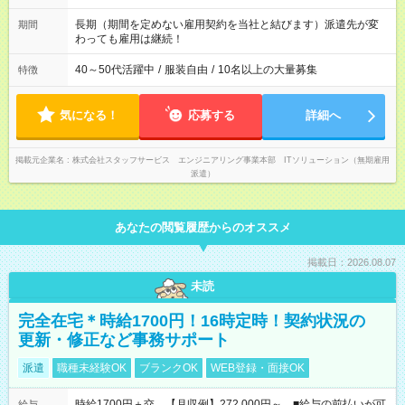
す。 ◎今よりもさらに働きやすい環境をつくるべく、 働き方
改革に全社をあげて取り組んでいます。
長期（期間を定めない雇用契約を当社と結びます）派遣先が変
期間
わっても雇用は継続！
40～50代活躍中
/
服装自由
/
10名以上の大量募集
特徴
気になる！
応募する
詳細へ
掲載元企業名
株式会社スタッフサービス エンジニアリング事業本部 ITソリューション（無期雇用
派遣）
あなたの閲覧履歴からのオススメ
掲載日：2026.08.07
未読
完全在宅＊時給1700円！16時定時！契約状況の
更新・修正など事務サポート
派遣
職種未経験OK
ブランクOK
WEB登録・面接OK
時給1700円＋交 【月収例】272,000円～ ■給与の前払いが可
給与