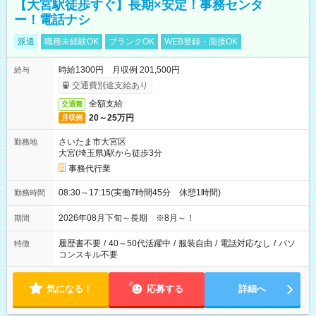
【大宮駅徒歩すぐ】長期×安定！事務センタ
ー！電話ナシ
派遣
職種未経験OK
ブランクOK
WEB登録・面接OK
時給1300円 月収例 201,500円
給与
交通費別途支給あり
全額支給
交通費
20～25万円
月収例
さいたま市大宮区
勤務地
大宮(埼玉県)駅から徒歩3分
事務代行業
08:30～17:15(実働7時間45分 休憩1時間)
勤務時間
2026年08月下旬～長期 ※8月～！
期間
履歴書不要
/
40～50代活躍中
/
服装自由
/
電話対応なし
/
パソ
特徴
コンスキル不要
気になる！
応募する
詳細へ