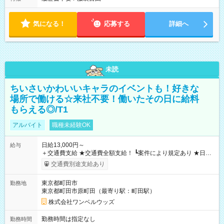
気になる！
応募する
詳細へ
未読
ちいさいかわいいキャラのイベントも！好きな
場所で働ける☆来社不要！働いたその日に給料
もらえる◎/T1
アルバイト
職種未経験OK
日給13,000円～
給与
＋交通費支給 ★交通費全額支給！ ┗案件により規定あり ★日払
いOK！（規定あり） ┗働いたその日に現金GET♪ お仕事後はコ
交通費別途支給あり
ンビニATMから 日払い分を引き落とせます！ 【試用期間】試
用期間なし
東京都町田市
勤務地
東京都町田市原町田（最寄り駅：町田駅）
株式会社ワンベルウッズ
勤務時間は指定なし
勤務時間