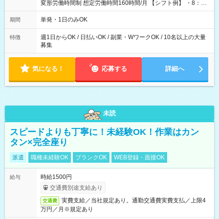
変形労働時間制 想定労働時間160時間/月 【シフト例】 ・8：00
～21：00
単発・1日のみOK
期間
週1日からOK / 日払いOK / 副業・WワークOK / 10名以上の大量
特徴
募集
気になる！
応募する
詳細へ
未読
スピードよりも丁寧に！未経験OK！作業はカン
タン×完全座り
派遣
職種未経験OK
ブランクOK
WEB登録・面接OK
時給1500円
給与
交通費別途支給あり
実費支給／当社規定あり。通勤交通費実費支払／上限4
交通費
万円／月※規定あり