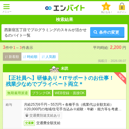
0
メニュー
気になる！
ログイン
検索結果
西新宿五丁目でプログラミングのスキルが活かせ
条件の変更
るのバイト一覧
3
2,200
件中
1
～
3
件表示
平均時給:
円
新着順
時給順
人気順
掲載日：2026.08.07
未読
NEW
【正社員へ】研修あり＊ITサポートのお仕事！
残業少なめでプライベート両立＊
無期雇用派遣
ブランクOK
WEB登録・面接OK
月給25万6千円～55万円＋各種手当（残業代は全額支給）
給与
※20,000円の地域/住宅手当込み※経験・年齢・能力等を考慮し
て加給・優遇します。★同一就業先で1年以上継続したら月1万
交通費別途支給あり
円の継続手当支給
交通費全額支給
交通費