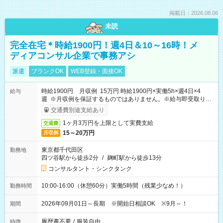
掲載日：2026.08.06
未読
完全在宅＊時給1900円！週4日＆10～16時！メ
ディアコンサル企業で事務アシ
派遣
ブランクOK
WEB登録・面接OK
時給1900円 月収例 15万円 時給1900円×実働5h×週4日×4
給与
週 ※月収例を保証するものではありません。※給与即受取りサ
ービス利用可（利用条件有）
交通費別途支給あり
1ヶ月3万円を上限として実費支給
交通費
15～20万円
月収例
東京都千代田区
勤務地
四ツ谷駅から徒歩2分
/
麹町駅から徒歩13分
コンサルタント・シンクタンク
10:00-16:00（休憩60分）実働5時間（残業少なめ！）
勤務時間
2026年09月01日～長期 ※開始日相談OK ※9月～！
期間
履歴書不要
/
服装自由
特徴