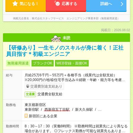
気になる！
応募する
詳細へ
掲載元企業名
株式会社スタッフサービス エンジニアリング事業本部（無期雇用派遣）
掲載日：2026.08.02
未読
【研修あり】一生モノのスキルが身に着く！正社
員目指す＊初級エンジニア
無期雇用派遣
ブランクOK
WEB登録・面接OK
月給25万6千円～55万円＋各種手当（残業代は全額支給）
給与
※20,000円の地域/住宅手当込み※経験・年齢・能力等を考慮し
て加給・優遇します。★同一就業先で1年以上継続したら月1万
交通費別途支給あり
円の継続手当支給
交通費全額支給
交通費
東京都新宿区
勤務地
東新宿駅
/
西新宿五丁目駅
/
新大久保駅
/
…
新宿区にある企業
8：30～17：30（実働8時間） ※勤務時間は就業先により異なる
勤務時間
場合があります。 ◎フレックス勤務が可能な就業先もありま