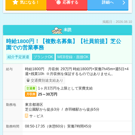
気になる！
応募する
詳細へ
掲載日：2026.08.10
未読
時給1800円！【複数名募集】【社員前提】芝公
園での営業事務
紹介予定派遣
ブランクOK
WEB登録・面接OK
時給1800円 月収例 29万円 時給1800円×実働7h45m×週5日×4
給与
週+残業10h ※月収例を保証するものではありません。
交通費別途支給あり
1ヶ月3万円を上限として実費支給
交通費
25～30万円
月収例
東京都港区
勤務地
芝公園駅から徒歩3分
/
赤羽橋駅から徒歩5分
サ－ビス
08:50-17:35（休憩60分）実働7時間45分
勤務時間