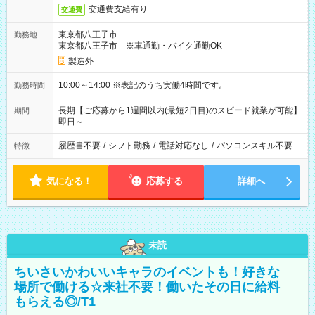
交通費支給有り
交通費
東京都八王子市
勤務地
東京都八王子市 ※車通勤・バイク通勤OK
製造外
10:00～14:00 ※表記のうち実働4時間です。
勤務時間
長期【ご応募から1週間以内(最短2日目)のスピード就業が可能】
期間
即日～
履歴書不要
/
シフト勤務
/
電話対応なし
/
パソコンスキル不要
特徴
気になる！
応募する
詳細へ
未読
ちいさいかわいいキャラのイベントも！好きな
場所で働ける☆来社不要！働いたその日に給料
もらえる◎/T1