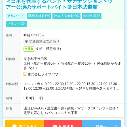
＜日本を代表するバンド＊サカナクション＞ツ
アー公演のサポートバイト＠日本武道館
アルバイト
職種未経験OK
社会人未経験OK
大学生歓迎
ブランクOK
時給1250円～
給与
交通費別途支給あり
支給（規定有り）
交通費
東京都千代田区
勤務地
九段下駅から徒歩5分
/
竹橋駅から徒歩10分
/
神保町駅から徒
歩15分
/
…
株式会社ライブパワー
＜シフト例＞ 9:00～22:30 12:30～22:00 15:30～21:00 12:30～
勤務時間
19:00 12:30～22:00 上記の時間から好きな時間を選べます！ ※
時間は変更となる可能性があります
9月8日・9日
期間
週1日からOK
/
履歴書不要
/
副業・WワークOK
/
シフト勤務
/
特徴
電話対応なし
/
パソコンスキル不要
気になる！
応募する
詳細へ