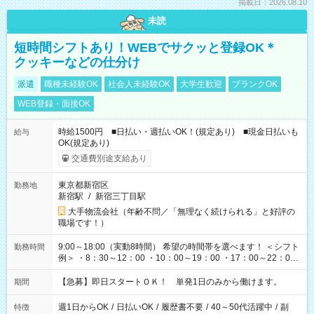
掲載日：2026.08.10
未読
短時間シフトあり！WEBでサクッと登録OK＊
クッキーなどの仕分け
派遣
職種未経験OK
社会人未経験OK
大学生歓迎
ブランクOK
WEB登録・面接OK
時給1500円 ■日払い・週払いOK！(規定あり) ■現金日払いも
給与
OK(規定あり)
交通費別途支給あり
東京都新宿区
勤務地
新宿駅
/
新宿三丁目駅
大手物流会社（年齢不問／「無理なく続けられる」と好評の
職場です！）
9:00～18:00（実動8時間） 希望の時間帯を選べます！ ＜シフト
勤務時間
例＞ ・8：30～12：00 ・10：00～19：00 ・17：00～22：00
・13：00～22：00 ・22：00～翌6：00 など
【急募】即日スタートＯＫ！ 単発1日のみから働けます。
期間
週1日からOK
/
日払いOK
/
履歴書不要
/
40～50代活躍中
/
副
特徴