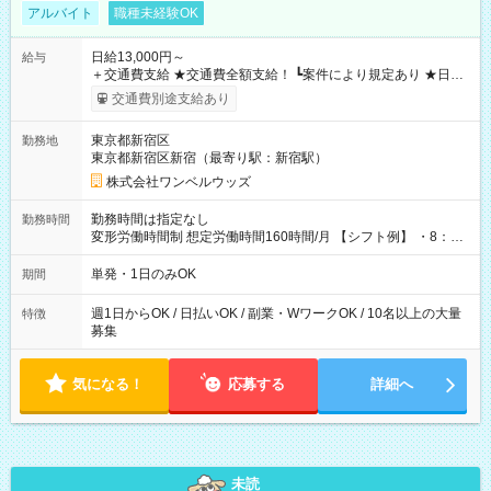
アルバイト
職種未経験OK
日給13,000円～
給与
＋交通費支給 ★交通費全額支給！ ┗案件により規定あり ★日払
いOK！（規定あり） ┗働いたその日に現金GET♪ お仕事後はコ
交通費別途支給あり
ンビニATMから 日払い分を引き落とせます！ 【試用期間】試
用期間なし
東京都新宿区
勤務地
東京都新宿区新宿（最寄り駅：新宿駅）
株式会社ワンベルウッズ
勤務時間は指定なし
勤務時間
変形労働時間制 想定労働時間160時間/月 【シフト例】 ・8：00
～21：00
単発・1日のみOK
期間
週1日からOK / 日払いOK / 副業・WワークOK / 10名以上の大量
特徴
募集
気になる！
応募する
詳細へ
未読