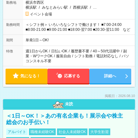
横浜市西区
勤務地
横浜駅
/
みなとみらい駅
/
西横浜駅
/
…
イベント会場
＜シフト例＞ いろいろなシフトで働けます！ ■7:00-24:00
勤務時間
■8:00-21:00 ■9:00-21:00 ■18:00-翌7:00 ■20:30-翌11:00 など
単発1日～OK!
期間
週1日からOK
/
日払いOK
/
履歴書不要
/
40～50代活躍中
/
副
特徴
業・WワークOK
/
服装自由
/
シフト勤務
/
電話対応なし
/
パソ
コンスキル不要
気になる！
応募する
詳細へ
掲載日：2026.08.10
未読
＜1日～OK！＞あの有名企業も！展示会や株主
総会のお手伝い！
アルバイト
職種未経験OK
社会人未経験OK
大学生歓迎