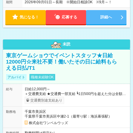
2026年09月01日～長期 ※開始日相談OK ※9月～！
期間
気になる！
応募する
詳細へ
未読
東京ゲームショウでイベントスタッフ★日給
12000円☆来社不要！働いたその日に給料もら
える日払/T1
アルバイト
職種未経験OK
日給12,000円～
給与
＋交通費支給 ★交通費一部支給 ┗1日500円を超えた分は全額支
給！ ※往復500円以内の方は自己負担となります ★日払いOK！
交通費別途支給あり
（規定あり） ┗働いたその日に現金GET♪ お仕事後はコンビニ
ATMから 日払い分を引き落とせます！ 【試用期間】試用期間
千葉市美浜区
勤務地
なし
千葉県千葉市美浜区中瀬2-1（最寄り駅：海浜幕張駅）
株式会社ワンベルウッズ