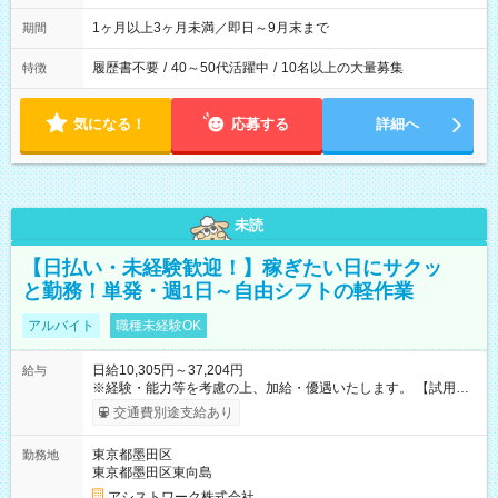
1ヶ月以上3ヶ月未満／即日～9月末まで
期間
履歴書不要
/
40～50代活躍中
/
10名以上の大量募集
特徴
気になる！
応募する
詳細へ
未読
【日払い・未経験歓迎！】稼ぎたい日にサクッ
と勤務！単発・週1日～自由シフトの軽作業
アルバイト
職種未経験OK
日給10,305円～37,204円
給与
※経験・能力等を考慮の上、加給・優遇いたします。 【試用期
間】試用期間なし
交通費別途支給あり
東京都墨田区
勤務地
東京都墨田区東向島
アシストワーク株式会社