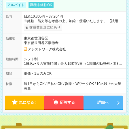
アルバイト
職種未経験OK
日給10,305円～37,204円
給与
※経験・能力等を考慮の上、加給・優遇いたします。 【試用期
間】試用期間なし
交通費別途支給あり
東京都世田谷区
勤務地
東京都世田谷区豪徳寺
アシストワーク株式会社
シフト制
勤務時間
1日あたりの実働時間：最大15時間/日 ＜1週間の勤務例＞週3回
勤務 勤務：月・水・金 休み：火・木・土・日 好きな時にお仕事
可能です！ ※1日あたりの最大実働時間は日勤、夜勤共に勤務し
単発・1日のみOK
期間
た時間になります。
週1日からOK / 日払いOK / 副業・WワークOK / 10名以上の大量
特徴
募集
気になる！
応募する
詳細へ