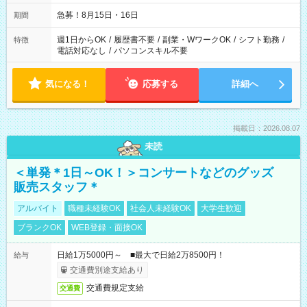
急募！8月15日・16日
期間
週1日からOK
/
履歴書不要
/
副業・WワークOK
/
シフト勤務
/
特徴
電話対応なし
/
パソコンスキル不要
気になる！
応募する
詳細へ
掲載日：2026.08.07
未読
＜単発＊1日～OK！＞コンサートなどのグッズ
販売スタッフ＊
アルバイト
職種未経験OK
社会人未経験OK
大学生歓迎
ブランクOK
WEB登録・面接OK
日給1万5000円～ ■最大で日給2万8500円！
給与
交通費別途支給あり
交通費規定支給
交通費