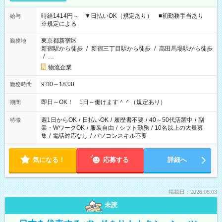
時給1414円～ ▼日払いOK（規定あり） ■初勤務手当あり
給与
※規定による
東京都新宿区
勤務地
新宿駅から徒歩
/
新宿三丁目駅から徒歩
/
高田馬場駅から徒歩
/
…
物流企業
9:00～18:00
勤務時間
即日～OK！ 1日～働けます＾＾（規定あり）
期間
週1日からOK
/
日払いOK
/
履歴書不要
/
40～50代活躍中
/
副
特徴
業・WワークOK
/
服装自由
/
シフト勤務
/
10名以上の大量募
集
/
電話対応なし
/
パソコンスキル不要
気になる！
応募する
詳細へ
掲載日：2026.08.03
未読