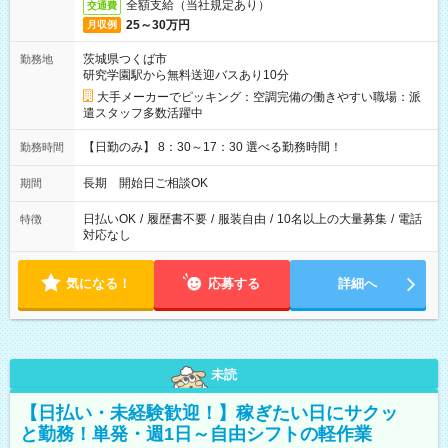
全額支給（当社規定あり）
交通費
25～30万円
月収例
茨城県つくば市
勤務地
研究学園駅から無料送迎バスあり10分
大手メーカーでピッキング：空調完備の働きやすい職場：派
遣スタッフ多数活躍中
【日勤のみ】 8：30～17：30 選べる勤務時間！
勤務時間
長期 開始日ご相談OK
期間
日払いOK
/
履歴書不要
/
服装自由
/
10名以上の大量募集
/
電話
特徴
対応なし
気になる！
応募する
詳細へ
未読
【日払い・未経験歓迎！】稼ぎたい日にサクッ
と勤務！単発・週1日～自由シフトの軽作業