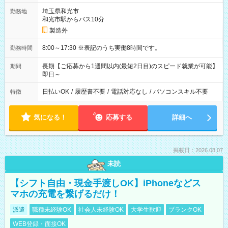
埼玉県和光市
勤務地
和光市駅からバス10分
製造外
8:00～17:30 ※表記のうち実働8時間です。
勤務時間
長期【ご応募から1週間以内(最短2日目)のスピード就業が可能】
期間
即日～
日払いOK
/
履歴書不要
/
電話対応なし
/
パソコンスキル不要
特徴
気になる！
応募する
詳細へ
掲載日：2026.08.07
未読
【シフト自由・現金手渡しOK】iPhoneなどス
マホの充電を繋げるだけ！
派遣
職種未経験OK
社会人未経験OK
大学生歓迎
ブランクOK
WEB登録・面接OK