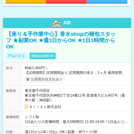
未読
【座り＆手作業中心】香水shopの梱包スタッ
フ ★副業OK ★週1日からOK ★1日1時間から
OK
アルバイト
職種未経験OK
時給1,400円～
給与
【試用期間】試用期間あり 試用期間の長さ：1ヶ月 雇用形態、
給与は本採用時と同じです。
交通費別途支給あり
東京都千代田区
勤務地
東京都千代田区内神田2丁目14番12号 星屋第六ビル402号（最
寄り駅：神田駅）
Ａｌｌｅｙ株式会社
シフト制
勤務時間
1日あたりの実働時間：最大5時間/日 11:00-19:00 └1日あたりの
実働時間：1-5時間 └上記の時間帯内であれば、いつでも勤務可
能！ └平日・土曜日の中で、お好きな曜日でご勤務いただけま
週1日からOK / 日払いOK / 副業・WワークOK
特徴