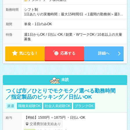
シフト制
勤務時間
1日あたりの実働時間：最大15時間/日 ＜1週間の勤務例＞週3回
勤務 勤務：月・水・金 休み：火・木・土・日 好きな時にお仕事
可能です！ ※1日あたりの最大実働時間は日勤、夜勤共に勤務し
単発・1日のみOK
期間
た時間になります。
週1日からOK / 日払いOK / 副業・WワークOK / 10名以上の大量
特徴
募集
気になる！
応募する
詳細へ
未読
つくば市／ひとりでモクモク／選べる勤務時間
／指定製品のピッキング／日払いOK
派遣
職種未経験OK
社会人未経験OK
ブランクOK
【時給】1500円 ～1875円 ・日払いOK
給与
交通費別途支給あり