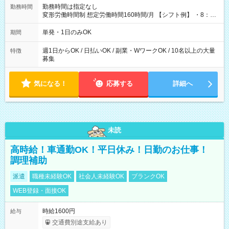
勤務時間は指定なし
勤務時間
変形労働時間制 想定労働時間160時間/月 【シフト例】 ・8：00
～21：00
単発・1日のみOK
期間
週1日からOK / 日払いOK / 副業・WワークOK / 10名以上の大量
特徴
募集
気になる！
応募する
詳細へ
未読
高時給！車通勤OK！平日休み！日勤のお仕事！
調理補助
派遣
職種未経験OK
社会人未経験OK
ブランクOK
WEB登録・面接OK
時給1600円
給与
交通費別途支給あり