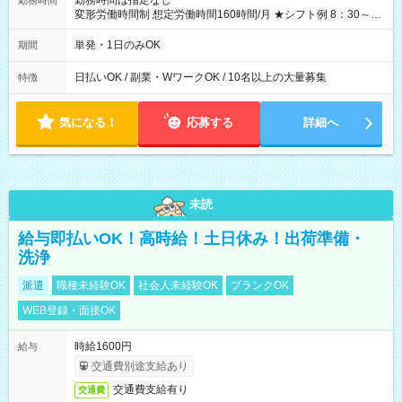
勤務時間は指定なし
勤務時間
変形労働時間制 想定労働時間160時間/月 ★シフト例 8：30～
19：00
単発・1日のみOK
期間
日払いOK / 副業・WワークOK / 10名以上の大量募集
特徴
気になる！
応募する
詳細へ
未読
給与即払いOK！高時給！土日休み！出荷準備・
洗浄
派遣
職種未経験OK
社会人未経験OK
ブランクOK
WEB登録・面接OK
時給1600円
給与
交通費別途支給あり
交通費支給有り
交通費