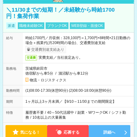
＼11/30までの短期！／未経験から時給1700
円！集荷作業
派遣
職種未経験OK
ブランクOK
WEB登録・面接OK
時給1700円／月収例：328,100円＝1,700円×8時間×21日勤務の
給与
場合＋残業代(月20時間の場合)、交通費別途支給
交通費別途支給あり
実費支給／当社規定あり。
交通費
茨城県鉾田市
勤務地
徳宿駅から車5分
/
涸沼駅から車12分
物流・ロジスティクス
(1)08:00-17:30(休憩90分) (2)08:00-18:00(休憩90分)
勤務時間
1ヶ月以上3ヶ月未満／【9/10～11/30までの期間限定】
期間
履歴書不要
/
40～50代活躍中
/
副業・WワークOK
/
シフト勤
特徴
務
/
10名以上の大量募集
気になる！
応募する
詳細へ