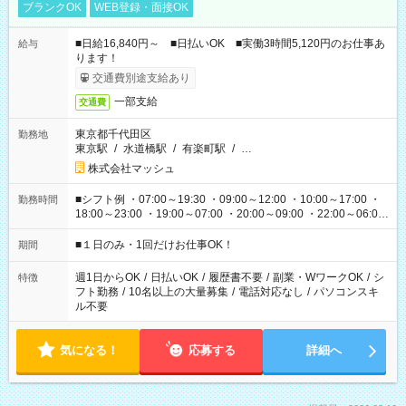
ブランクOK
WEB登録・面接OK
■日給16,840円～ ■日払いOK ■実働3時間5,120円のお仕事あ
給与
ります！
交通費別途支給あり
一部支給
交通費
東京都千代田区
勤務地
東京駅
/
水道橋駅
/
有楽町駅
/
…
株式会社マッシュ
■シフト例 ・07:00～19:30 ・09:00～12:00 ・10:00～17:00 ・
勤務時間
18:00～23:00 ・19:00～07:00 ・20:00～09:00 ・22:00～06:00
etc ★最短で3時間で5,120円のお仕事から 15時間で2万円近く稼
げるお仕事も！ ご希望のお時間に合わせてご紹介！ ※シフトは
■１日のみ・1回だけお仕事OK！
期間
現場によって異なります。 ※勿論、休憩時間はあるのでご安心
ください！
週1日からOK
/
日払いOK
/
履歴書不要
/
副業・WワークOK
/
シ
特徴
フト勤務
/
10名以上の大量募集
/
電話対応なし
/
パソコンスキ
ル不要
気になる！
応募する
詳細へ