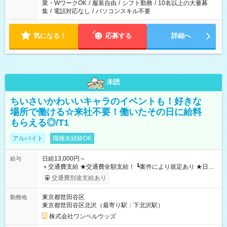
業・WワークOK
/
服装自由
/
シフト勤務
/
10名以上の大量募
集
/
電話対応なし
/
パソコンスキル不要
気になる！
応募する
詳細へ
未読
ちいさいかわいいキャラのイベントも！好きな
場所で働ける☆来社不要！働いたその日に給料
もらえる◎/T1
アルバイト
職種未経験OK
日給13,000円～
給与
＋交通費支給 ★交通費全額支給！ ┗案件により規定あり ★日払
いOK！（規定あり） ┗働いたその日に現金GET♪ お仕事後はコ
交通費別途支給あり
ンビニATMから 日払い分を引き落とせます！ 【試用期間】試
用期間なし
東京都世田谷区
勤務地
東京都世田谷区北沢（最寄り駅：下北沢駅）
株式会社ワンベルウッズ