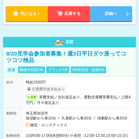
す！ 【シフト例】 ・11:00～14:00 ・16:30～19:00 ・13:00～
18:00 などのように、自由な働き方が可能なお仕事です！
気になる！
応募する
詳細へ
未読
8/20見学会参加者募集！週3日平日ダケ座ってコ
ツコツ検品
派遣
職種未経験OK
ブランクOK
WEB登録・面接OK
時給1500円
給与
交通費別途支給あり
実費支給／当社規定あり。通勤交通費実費支払／上限4
交通費
万円／月※規定あり
埼玉県加須市
勤務地
加須駅から車10分
/
久喜駅から車20分
/
鴻巣駅から車20分
物流・ロジスティクス
(1)09:00-17:00(休憩60分) ※休憩（12:00-12:50,15:00-15:10）
勤務時間