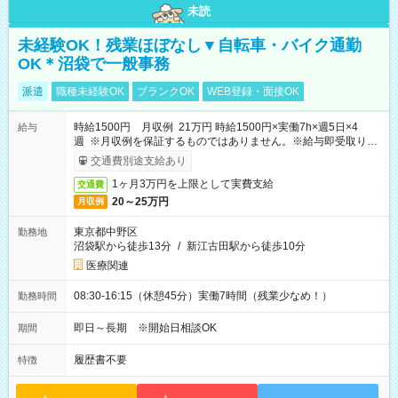
未読
未経験OK！残業ほぼなし▼自転車・バイク通勤
OK＊沼袋で一般事務
派遣
職種未経験OK
ブランクOK
WEB登録・面接OK
時給1500円 月収例 21万円 時給1500円×実働7h×週5日×4
給与
週 ※月収例を保証するものではありません。※給与即受取りサ
ービス利用可（利用条件有）
交通費別途支給あり
1ヶ月3万円を上限として実費支給
交通費
20～25万円
月収例
東京都中野区
勤務地
沼袋駅から徒歩13分
/
新江古田駅から徒歩10分
医療関連
08:30-16:15（休憩45分）実働7時間（残業少なめ！）
勤務時間
即日～長期 ※開始日相談OK
期間
履歴書不要
特徴