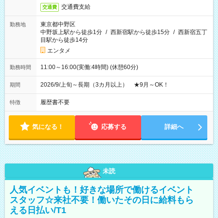
交通費支給
交通費
東京都中野区
勤務地
中野坂上駅から徒歩1分
/
西新宿駅から徒歩15分
/
西新宿五丁
目駅から徒歩14分
エンタメ
11:00～16:00(実働:4時間) (休憩60分)
勤務時間
2026/9/上旬～長期（3カ月以上） ★9月～OK！
期間
履歴書不要
特徴
気になる！
応募する
詳細へ
未読
人気イベントも！好きな場所で働けるイベント
スタッフ☆来社不要！働いたその日に給料もら
える日払い/T1