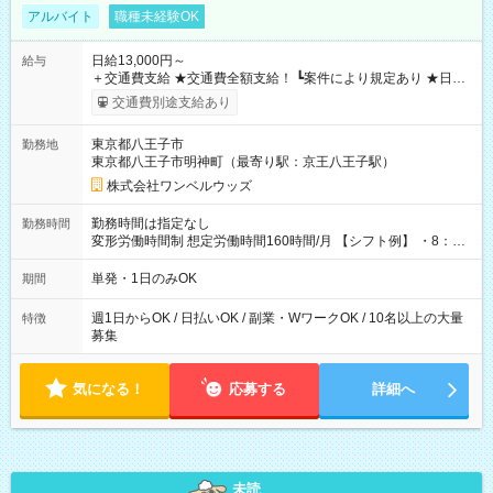
アルバイト
職種未経験OK
日給13,000円～
給与
＋交通費支給 ★交通費全額支給！ ┗案件により規定あり ★日払
いOK！（規定あり） ┗働いたその日に現金GET♪ お仕事後はコ
交通費別途支給あり
ンビニATMから 日払い分を引き落とせます！ 【試用期間】試
用期間なし
東京都八王子市
勤務地
東京都八王子市明神町（最寄り駅：京王八王子駅）
株式会社ワンベルウッズ
勤務時間は指定なし
勤務時間
変形労働時間制 想定労働時間160時間/月 【シフト例】 ・8：00
～21：00
単発・1日のみOK
期間
週1日からOK / 日払いOK / 副業・WワークOK / 10名以上の大量
特徴
募集
気になる！
応募する
詳細へ
未読