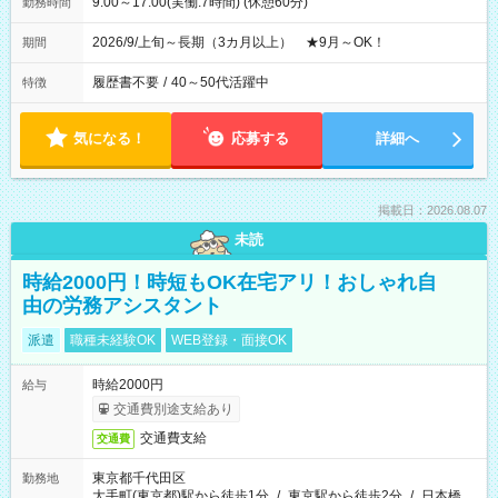
9:00～17:00(実働:7時間) (休憩60分)
勤務時間
2026/9/上旬～長期（3カ月以上） ★9月～OK！
期間
履歴書不要
/
40～50代活躍中
特徴
気になる！
応募する
詳細へ
掲載日：2026.08.07
未読
時給2000円！時短もOK在宅アリ！おしゃれ自
由の労務アシスタント
派遣
職種未経験OK
WEB登録・面接OK
時給2000円
給与
交通費別途支給あり
交通費支給
交通費
東京都千代田区
勤務地
大手町(東京都)駅から徒歩1分
/
東京駅から徒歩2分
/
日本橋