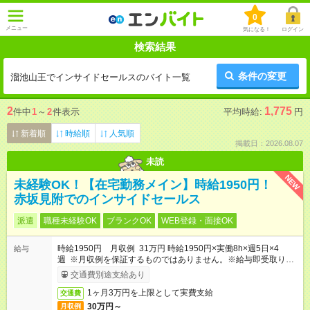
0
メニュー
気になる！
ログイン
検索結果
条件の変更
溜池山王でインサイドセールスのバイト一覧
2
1,775
件中
1
～
2
件表示
平均時給:
円
新着順
時給順
人気順
掲載日：2026.08.07
未読
NEW
未経験OK！【在宅勤務メイン】時給1950円！
赤坂見附でのインサイドセールス
派遣
職種未経験OK
ブランクOK
WEB登録・面接OK
時給1950円 月収例 31万円 時給1950円×実働8h×週5日×4
給与
週 ※月収例を保証するものではありません。※給与即受取りサ
ービス利用可（利用条件有）
交通費別途支給あり
1ヶ月3万円を上限として実費支給
交通費
30万円～
月収例