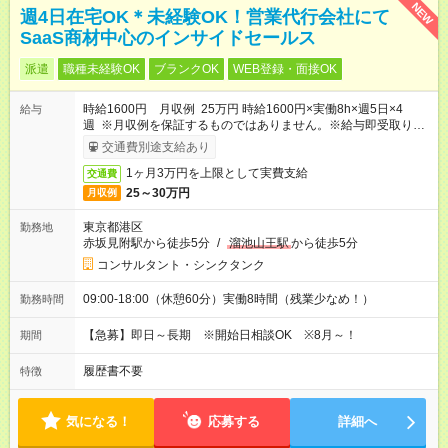
NEW
週4日在宅OK＊未経験OK！営業代行会社にて
SaaS商材中心のインサイドセールス
派遣
職種未経験OK
ブランクOK
WEB登録・面接OK
時給1600円 月収例 25万円 時給1600円×実働8h×週5日×4
給与
週 ※月収例を保証するものではありません。※給与即受取りサ
ービス利用可（利用条件有）
交通費別途支給あり
1ヶ月3万円を上限として実費支給
交通費
25～30万円
月収例
東京都港区
勤務地
赤坂見附駅から徒歩5分
/
溜池山王駅
から徒歩5分
コンサルタント・シンクタンク
09:00-18:00（休憩60分）実働8時間（残業少なめ！）
勤務時間
【急募】即日～長期 ※開始日相談OK ※8月～！
期間
履歴書不要
特徴
気になる！
応募する
詳細へ