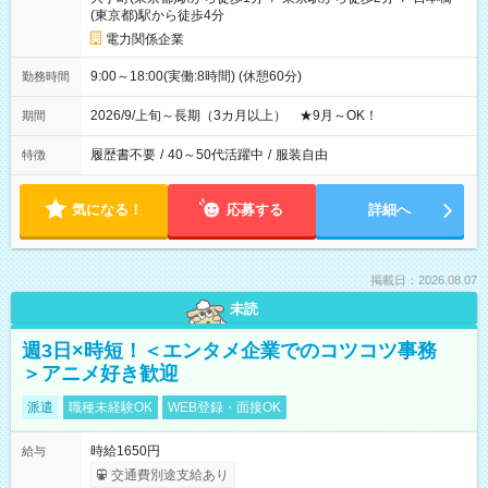
(東京都)駅から徒歩4分
電力関係企業
9:00～18:00(実働:8時間) (休憩60分)
勤務時間
2026/9/上旬～長期（3カ月以上） ★9月～OK！
期間
履歴書不要
/
40～50代活躍中
/
服装自由
特徴
気になる！
応募する
詳細へ
掲載日：2026.08.07
未読
週3日×時短！＜エンタメ企業でのコツコツ事務
＞アニメ好き歓迎
派遣
職種未経験OK
WEB登録・面接OK
時給1650円
給与
交通費別途支給あり