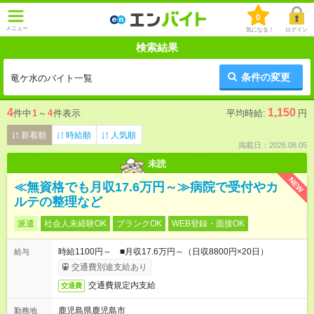
0
メニュー
気になる！
ログイン
検索結果
条件の変更
竜ケ水のバイト一覧
4
1,150
件中
1
～
4
件表示
平均時給:
円
新着順
時給順
人気順
掲載日：2026.08.05
未読
NEW
≪無資格でも月収17.6万円～≫病院で受付やカ
ルテの整理など
派遣
社会人未経験OK
ブランクOK
WEB登録・面接OK
時給1100円～ ■月収17.6万円～（日収8800円×20日）
給与
交通費別途支給あり
交通費規定内支給
交通費
鹿児島県鹿児島市
勤務地