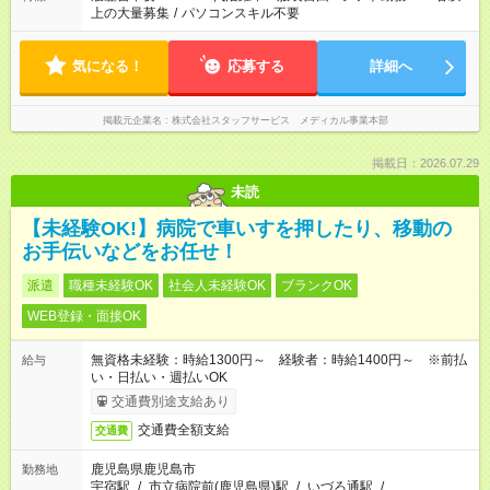
上の大量募集
/
パソコンスキル不要
気になる！
応募する
詳細へ
掲載元企業名
株式会社スタッフサービス メディカル事業本部
掲載日：2026.07.29
未読
【未経験OK!】病院で車いすを押したり、移動の
お手伝いなどをお任せ！
派遣
職種未経験OK
社会人未経験OK
ブランクOK
WEB登録・面接OK
無資格未経験：時給1300円～ 経験者：時給1400円～ ※前払
給与
い・日払い・週払いOK
交通費別途支給あり
交通費全額支給
交通費
鹿児島県鹿児島市
勤務地
宇宿駅
/
市立病院前(鹿児島県)駅
/
いづろ通駅
/
…