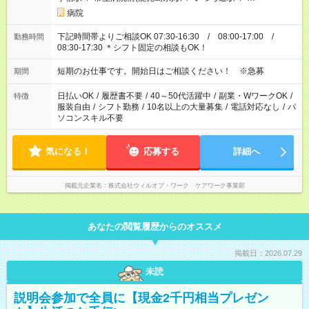
病院
下記時間帯よりご相談OK 07:30-16:30 / 08:00-17:00 /
勤務時間
08:30-17:30 ＊シフト固定の相談もOK！
短期のお仕事です。開始日はご相談ください！ ※急募
期間
日払いOK
/
履歴書不要
/
40～50代活躍中
/
副業・WワークOK
/
特徴
服装自由
/
シフト勤務
/
10名以上の大量募集
/
電話対応なし
/
パ
ソコンスキル不要
気になる！
応募する
詳細へ
掲載元企業名
株式会社ウィルオブ・ワーク ケアワーク事業部
あなたの閲覧履歴からのオススメ
掲載日：2026.07.29
未読
説明会参加で全員に【現金2千円相当プレゼン