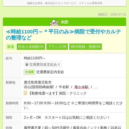
掲載元企業名
株式会社スタッフサービス メディカル事業本部
掲載日：2026.07.31
未読
≪時給1100円～＊平日のみ≫病院で受付やカルテ
の整理など
派遣
社会人未経験OK
ブランクOK
WEB登録・面接OK
時給1100円～
給与
交通費別途支給あり
交通費規定内支給
交通費
鹿児島県鹿児島市
勤務地
谷山(指宿枕崎線)駅
/
中名駅
/
竜ケ水駅
/
…
【勤務地選べます】病院・クリニック
8:00～17:00 9:00～18:00など ※ご希望の時間帯をご相談くださ
勤務時間
い。
2ヶ月～OK ※スタート日はお気軽にご相談ください！
期間
履歴書不要
/
40～50代活躍中
/
服装自由
/
シフト勤務
/
10名以
特徴