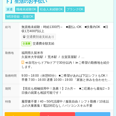
ト】生活のお手伝い
派遣
職種未経験OK
社会人未経験OK
ブランクOK
WEB登録・面接OK
無資格未経験：時給1300円～ ■週払いOK ■扶養内OK ■日
給与
収1万400円以上
交通費別途支給あり
交通費全額支給
交通費
福岡県久留米市
勤務地
久留米大学前駅
/
荒木駅
/
古賀茶屋駅
/
…
≪自宅からドアtoドアで30分以内！≫ご希望の勤務地を紹介
します。
9:00～18:00（休憩60分） ■ご希望があれば下記シフトもOK！
勤務時間
早番 7:00～16:00 遅番 10:00～19:00 「家族と休みを合わせた
い」 「余裕を持って夕飯の準備がしたい」 「できれば残業はし
たくない」 など、ご希望を教えてくださいね。 ※Wワーク希望
【現在も積極採用中！急募！】2カ月～ ■ご応募から最短2～3
期間
の方へ 今ご覧のお仕事で希望する勤務時間と、もう1つのお仕事
日後の就業も相談可能です！
の勤務時間。 合計で週40時間を超える場合は応募できません。
履歴書不要
/
40～50代活躍中
/
服装自由
/
シフト勤務
/
10名以
特徴
上の大量募集
/
電話対応なし
/
パソコンスキル不要