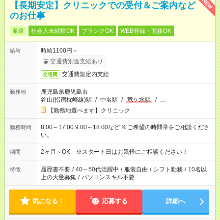
NEW
【長期安定】クリニックでの受付＆ご案内など
のお仕事
派遣
社会人未経験OK
ブランクOK
WEB登録・面接OK
時給1100円～
給与
交通費別途支給あり
交通費規定内支給
交通費
鹿児島県鹿児島市
勤務地
谷山(指宿枕崎線)駅
/
中名駅
/
竜ケ水駅
/
…
【勤務地選べます】クリニック
8:00～17:00 9:00～18:00など ※ご希望の時間帯をご相談くださ
勤務時間
い。
2ヶ月～OK ※スタート日はお気軽にご相談ください！
期間
履歴書不要
/
40～50代活躍中
/
服装自由
/
シフト勤務
/
10名以
特徴
上の大量募集
/
パソコンスキル不要
気になる！
応募する
詳細へ