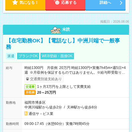
気になる！
応募する
詳細へ
掲載日：2026.08.06
未読
【在宅勤務OK】【電話なし】中洲川端で一般事
務
派遣
ブランクOK
WEB登録・面接OK
時給1300円 月収例 20万円 時給1300円×実働7h45m×週5日×4
給与
週 ※月収例を保証するものではありません。※給与即受取りサ
ービス利用可（利用条件有）
交通費別途支給あり
1ヶ月3万円を上限として実費支給
交通費
20～25万円
月収例
福岡市博多区
勤務地
中洲川端駅から徒歩2分
/
天神駅から徒歩8分
通信サ－ビス業
09:00-17:45（休憩60分）実働7時間45分
勤務時間