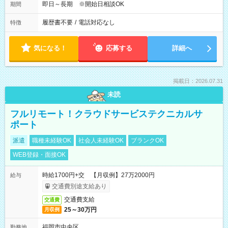
即日～長期 ※開始日相談OK
期間
履歴書不要
/
電話対応なし
特徴
気になる！
応募する
詳細へ
掲載日：2026.07.31
未読
フルリモート！クラウドサービステクニカルサ
ポート
派遣
職種未経験OK
社会人未経験OK
ブランクOK
WEB登録・面接OK
時給1700円+交 【月収例】27万2000円
給与
交通費別途支給あり
交通費支給
交通費
25～30万円
月収例
福岡市中央区
勤務地