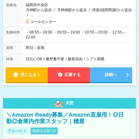
福岡市中央区
勤務地
天神駅から徒歩
/
天神南駅から徒歩
/
赤坂(福岡県)駅から徒歩
/
…
コールセンター
・08:55～18:00 ・09:55～19:00 ・10:55～20:00 ・12:55～
勤務時間
22:00
即日～長期
期間
日払いOK
/
履歴書不要
/
服装自由
/
シフト勤務
特徴
気になる！
応募する
詳細へ
未読
＼Amazon Ready募集／Amazon直雇用！◎日
勤◎倉庫内作業スタッフ｜糟屋
アルバイト
職種未経験OK