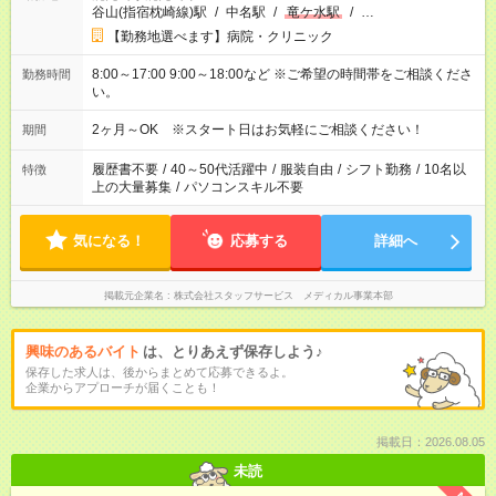
谷山(指宿枕崎線)駅
/
中名駅
/
竜ケ水駅
/
…
【勤務地選べます】病院・クリニック
8:00～17:00 9:00～18:00など ※ご希望の時間帯をご相談くださ
勤務時間
い。
2ヶ月～OK ※スタート日はお気軽にご相談ください！
期間
履歴書不要
/
40～50代活躍中
/
服装自由
/
シフト勤務
/
10名以
特徴
上の大量募集
/
パソコンスキル不要
気になる！
応募する
詳細へ
掲載元企業名
株式会社スタッフサービス メディカル事業本部
興味のあるバイト
は、とりあえず保存しよう♪
保存した求人は、後からまとめて応募できるよ。
企業からアプローチが届くことも！
掲載日：2026.08.05
未読