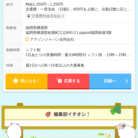
時給1,250円～1,250円
給与
交通費：一部支給 （日額2，450円を上限に、出勤日数に応じて
実費支給） ※22:00～翌5:00までは時給25%UP！ ■給与前払い
交通費別途支給あり
制度あり ※前払い額の上限あり、手数料無料（Amazon負担）
そのほか所定の条件が適用されます 【試用期間】試用期間なし
福岡県糟屋郡
勤務地
福岡県糟屋郡粕屋町江辻840-2 Logiport福岡粕屋3階
アマゾンジャパン合同会社
シフト制
勤務時間
1日あたりの実働時間：最大8時間/日 シフト例 ・12時～15時 入
社後、就業可能シフトをご確認の上、申請してください。
週1日からOK / 10名以上の大量募集
特徴
気になる！
応募する
詳細へ