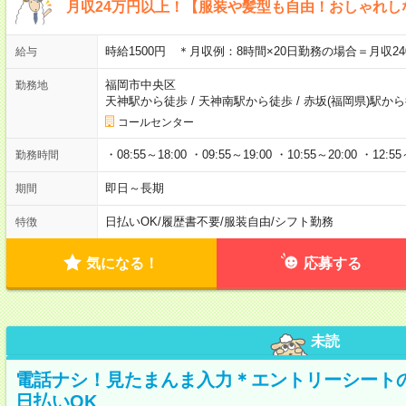
月収24万円以上！【服装や髪型も自由！おしゃれ
時給1500円 ＊月収例：8時間×20日勤務の場合＝月収240
給与
福岡市中央区
勤務地
天神駅から徒歩
/
天神南駅から徒歩
/
赤坂(福岡県)駅か
コールセンター
・08:55～18:00 ・09:55～19:00 ・10:55～20:00 ・12:55
勤務時間
即日～長期
期間
日払いOK
/
履歴書不要
/
服装自由
/
シフト勤務
特徴
気になる！
応募する
未読
電話ナシ！見たまんま入力＊エントリーシート
日払いOK