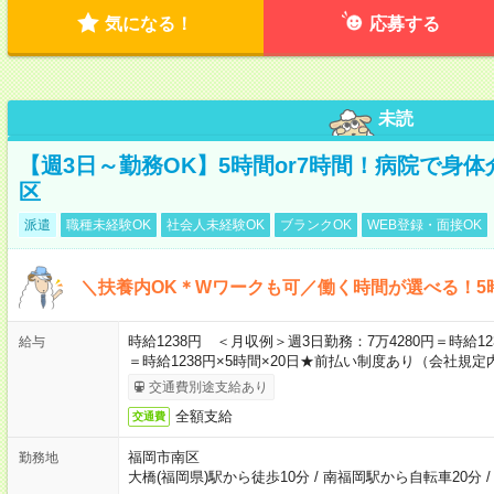
気になる！
応募する
未読
【週3日～勤務OK】5時間or7時間！病院で身
区
派遣
職種未経験OK
社会人未経験OK
ブランクOK
WEB登録・面接OK
＼扶養内OK＊Wワークも可／働く時間が選べる！5
時給1238円 ＜月収例＞週3日勤務：7万4280円＝時給123
給与
＝時給1238円×5時間×20日★前払い制度あり（会社規定
交通費別途支給あり
全額支給
交通費
福岡市南区
勤務地
大橋(福岡県)駅から徒歩10分
/
南福岡駅から自転車20分