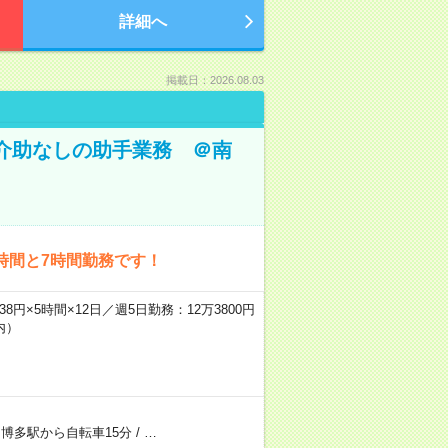
詳細へ
掲載日：2026.08.03
体介助なしの助手業務 ＠南
時間と7時間勤務です！
8円×5時間×12日／週5日勤務：12万3800円
内）
/
博多駅から自転車15分
/
…