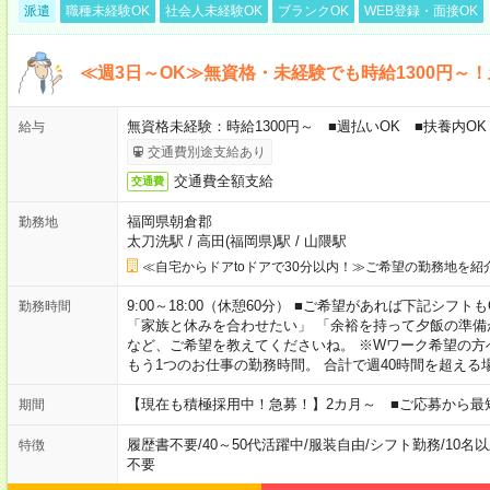
派遣
職種未経験OK
社会人未経験OK
ブランクOK
WEB登録・面接OK
≪週3日～OK≫無資格・未経験でも時給1300円～
無資格未経験：時給1300円～ ■週払いOK ■扶養内OK
給与
交通費別途支給あり
交通費全額支給
交通費
福岡県朝倉郡
勤務地
太刀洗駅
/
高田(福岡県)駅
/
山隈駅
≪自宅からドアtoドアで30分以内！≫ご希望の勤務地を紹
9:00～18:00（休憩60分） ■ご希望があれば下記シフトもOK！ 
勤務時間
「家族と休みを合わせたい」 「余裕を持って夕飯の準備
など、ご希望を教えてくださいね。 ※Wワーク希望の方
もう1つのお仕事の勤務時間。 合計で週40時間を超える
【現在も積極採用中！急募！】2カ月～ ■ご応募から最
期間
履歴書不要
/
40～50代活躍中
/
服装自由
/
シフト勤務
/
10名
特徴
不要