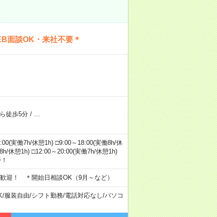
B面談OK・来社不要＊
ら徒歩5分
/
…
実働7h/休憩1h) □9:00～18:00(実働8h/休
8h/休憩1h) □12:00～20:00(実働7h/休憩1h)
帯！
歓迎！ ＊開始日相談OK（9月～など）
K
/
服装自由
/
シフト勤務
/
電話対応なし
/
パソコ