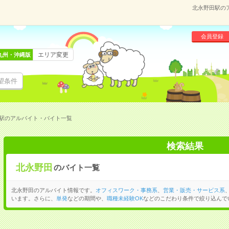
北永野田駅の
会員登録
エリア変更
九州・沖縄版
望条件
駅のアルバイト・バイト一覧
検索結果
北永野田
のバイト一覧
北永野田のアルバイト情報です。
オフィスワーク・事務系
、
営業・販売・サービス系
います。さらに、
単発
などの期間や、
職種未経験OK
などのこだわり条件で絞り込んで