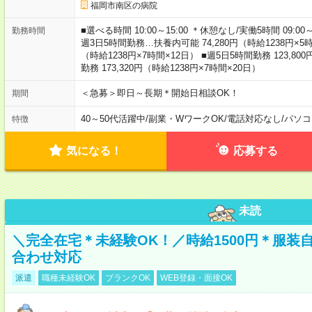
福岡市南区の病院
■選べる時間 10:00～15:00 ＊休憩なし/実働5時間 09:0
勤務時間
週3日5時間勤務…扶養内可能 74,280円（時給1238円×5時間
（時給1238円×7時間×12日） ■週5日5時間勤務 123,80
勤務 173,320円（時給1238円×7時間×20日）
＜急募＞即日～長期＊開始日相談OK！
期間
40～50代活躍中
/
副業・WワークOK
/
電話対応なし
/
パソコ
特徴
気になる！
応募する
未読
＼完全在宅＊未経験OK！／時給1500円＊服装
合わせ対応
派遣
職種未経験OK
ブランクOK
WEB登録・面接OK