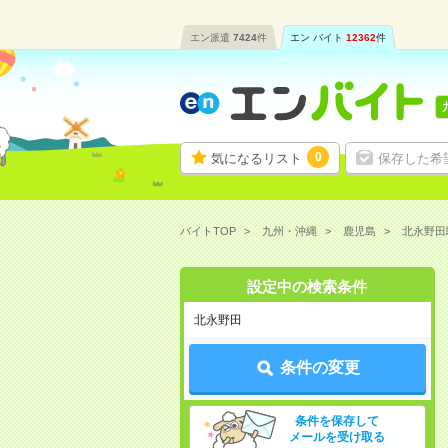
エン派遣
7424
件
エン バイト
12362
件
0
気になるリスト
保存した希
バイトTOP
九州・沖縄
鹿児島
北永野田
設定中の検索条件
北永野田
条件の変更
条件を保存して
メールを受け取る