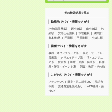
他の検索結果を見る
勤務地でバイト情報をさがす
小倉(福岡県)駅
西小倉駅
南小倉駅
朽
網駅
安部山公園駅
下曽根駅
城野(日
豊本線)駅
門司駅
門司港駅
小森江駅
職種でバイト情報をさがす
事務・オフィスワーク系
販売・サービス・
営業系
クリエイティブ系
IT・エンジニ
ア系
技術系
医療・介護・福祉系
軽作
業・警備・イベント系
調査・教育・その他
こだわりでバイト情報をさがす
ブランクOK
既卒・第二新卒OK
英語力
不要
交通費別途支給あり
WEB登録・面
接OK