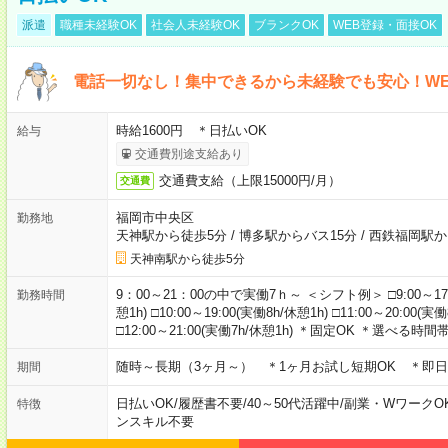
派遣
職種未経験OK
社会人未経験OK
ブランクOK
WEB登録・面接OK
電話一切なし！集中できるから未経験でも安心！WE
時給1600円 ＊日払いOK
給与
交通費別途支給あり
交通費支給（上限15000円/月）
交通費
福岡市中央区
勤務地
天神駅から徒歩5分
/
博多駅からバス15分
/
西鉄福岡駅か
天神南駅から徒歩5分
9：00～21：00の中で実働7ｈ～ ＜シフト例＞ □9:00～17:00(
勤務時間
憩1h) □10:00～19:00(実働8h/休憩1h) □11:00～20:00(実働
□12:00～21:00(実働7h/休憩1h) ＊固定OK ＊選べる時間
随時～長期（3ヶ月～） ＊1ヶ月お試し短期OK ＊即日
期間
日払いOK
/
履歴書不要
/
40～50代活躍中
/
副業・WワークO
特徴
ンスキル不要