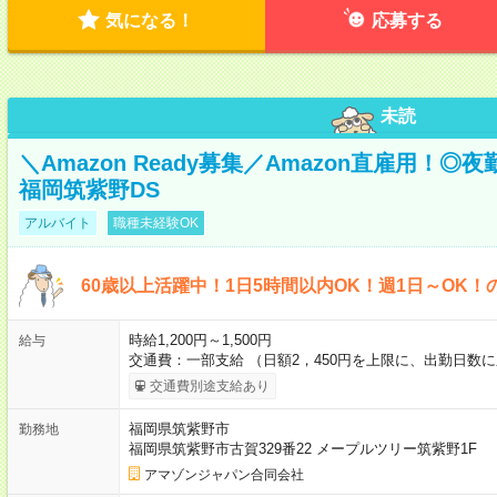
気になる！
応募する
未読
＼Amazon Ready募集／Amazon直雇用！
福岡筑紫野DS
アルバイト
職種未経験OK
60歳以上活躍中！1日5時間以内OK！週1日～OK！
時給1,200円～1,500円
給与
交通費：一部支給 （日額2，450円を上限に、出勤日数
交通費別途支給あり
福岡県筑紫野市
勤務地
福岡県筑紫野市古賀329番22 メープルツリー筑紫野1F
アマゾンジャパン合同会社