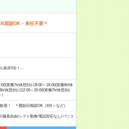
B面談OK・来社不要＊
ら徒歩5分
/
…
実働7h/休憩1h) □9:00～18:00(実働8h/休
8h/休憩1h) □12:00～20:00(実働7h/休憩1h)
帯！
歓迎！ ＊開始日相談OK（9月～など）
K
/
服装自由
/
シフト勤務
/
電話対応なし
/
パソコ