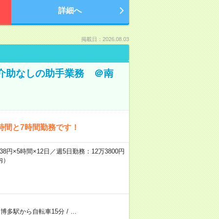
詳細へ
掲載日：2026.08.03
体介助なしの助手業務 ＠南
時間と7時間勤務です！
8円×5時間×12日／週5日勤務：12万3800円
内）
/
博多駅から自転車15分
/
…