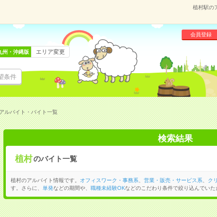
植村駅の
会員登録
エリア変更
九州・沖縄版
望条件
アルバイト・バイト一覧
検索結果
植村
のバイト一覧
植村のアルバイト情報です。
オフィスワーク・事務系
、
営業・販売・サービス系
、
ク
す。さらに、
単発
などの期間や、
職種未経験OK
などのこだわり条件で絞り込んでいた