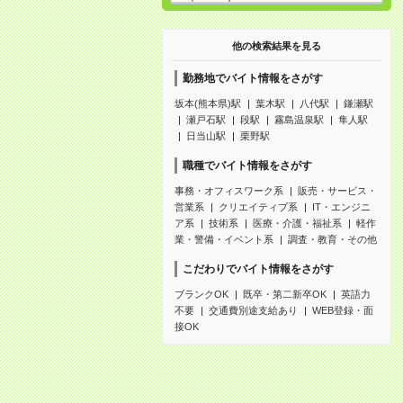
他の検索結果を見る
勤務地でバイト情報をさがす
坂本(熊本県)駅
葉木駅
八代駅
鎌瀬駅
瀬戸石駅
段駅
霧島温泉駅
隼人駅
日当山駅
栗野駅
職種でバイト情報をさがす
事務・オフィスワーク系
販売・サービス・
営業系
クリエイティブ系
IT・エンジニ
ア系
技術系
医療・介護・福祉系
軽作
業・警備・イベント系
調査・教育・その他
こだわりでバイト情報をさがす
ブランクOK
既卒・第二新卒OK
英語力
不要
交通費別途支給あり
WEB登録・面
接OK