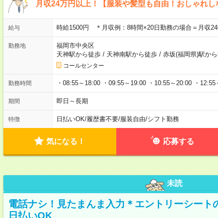
月収24万円以上！【服装や髪型も自由！おしゃれ
時給1500円 ＊月収例：8時間×20日勤務の場合＝月収240
給与
福岡市中央区
勤務地
天神駅から徒歩
/
天神南駅から徒歩
/
赤坂(福岡県)駅か
コールセンター
・08:55～18:00 ・09:55～19:00 ・10:55～20:00 ・12:55
勤務時間
即日～長期
期間
日払いOK
/
履歴書不要
/
服装自由
/
シフト勤務
特徴
気になる！
応募する
未読
電話ナシ！見たまんま入力＊エントリーシート
日払いOK