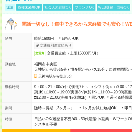
派遣
職種未経験OK
社会人未経験OK
ブランクOK
WEB登録・面接OK
電話一切なし！集中できるから未経験でも安心！WE
時給1600円 ＊日払いOK
給与
交通費別途支給あり
交通費支給（上限15000円/月）
交通費
福岡市中央区
勤務地
天神駅から徒歩5分
/
博多駅からバス15分
/
西鉄福岡駅か
天神南駅から徒歩5分
9：00～21：00の中で実働7ｈ～ ＜シフト例＞ □9:00～17:00(
勤務時間
憩1h) □10:00～19:00(実働8h/休憩1h) □11:00～20:00(実働
□12:00～21:00(実働7h/休憩1h) ＊固定OK ＊選べる時間
随時～長期（3ヶ月～） ＊1ヶ月お試し短期OK ＊即日
期間
日払いOK
/
履歴書不要
/
40～50代活躍中
/
副業・WワークO
特徴
ンスキル不要