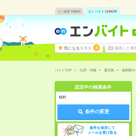
エン派遣
7424
件
エン バイト
12362
件
0
気になるリスト
保存した希
バイトTOP
九州・沖縄
鹿児島
植村駅の
設定中の検索条件
植村
条件の変更
条件を保存して
メールを受け取る