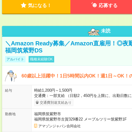
気になる！
応募する
未読
＼Amazon Ready募集／Amazon直雇用！
福岡筑紫野DS
アルバイト
職種未経験OK
60歳以上活躍中！1日5時間以内OK！週1日～OK！
時給1,200円～1,500円
給与
交通費：一部支給 （日額2，450円を上限に、出勤日数
交通費別途支給あり
福岡県筑紫野市
勤務地
福岡県筑紫野市古賀329番22 メープルツリー筑紫野1F
アマゾンジャパン合同会社