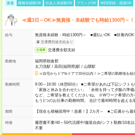
派遣
職種未経験OK
社会人未経験OK
ブランクOK
WEB登録・面接OK
≪週3日～OK≫無資格・未経験でも時給1300円～
無資格未経験：時給1300円～ ■週払いOK ■扶養内OK
給与
交通費別途支給あり
交通費全額支給
交通費
福岡県朝倉郡
勤務地
太刀洗駅
/
高田(福岡県)駅
/
山隈駅
≪自宅からドアtoドアで30分以内！≫ご希望の勤務地を紹
9:00～18:00（休憩60分） ■ご希望があれば下記シフトもOK！ 
勤務時間
「家族と休みを合わせたい」 「余裕を持って夕飯の準備
など、ご希望を教えてくださいね。 ※Wワーク希望の方
もう1つのお仕事の勤務時間。 合計で週40時間を超える
【現在も積極採用中！急募！】2カ月～ ■ご応募から最
期間
履歴書不要
/
40～50代活躍中
/
服装自由
/
シフト勤務
/
10名
特徴
不要