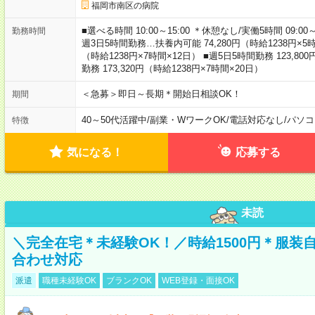
福岡市南区の病院
■選べる時間 10:00～15:00 ＊休憩なし/実働5時間 09:0
勤務時間
週3日5時間勤務…扶養内可能 74,280円（時給1238円×5時間
（時給1238円×7時間×12日） ■週5日5時間勤務 123,80
勤務 173,320円（時給1238円×7時間×20日）
＜急募＞即日～長期＊開始日相談OK！
期間
40～50代活躍中
/
副業・WワークOK
/
電話対応なし
/
パソコ
特徴
気になる！
応募する
未読
＼完全在宅＊未経験OK！／時給1500円＊服装
合わせ対応
派遣
職種未経験OK
ブランクOK
WEB登録・面接OK