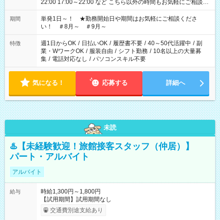
22:00 17:00～22:00 など こちら以外の時間もお気軽にご相談く
ださい！
単発1日～！ ★勤務開始日や期間はお気軽にご相談くださ
期間
い！ ＃8月～ ＃9月～
週1日からOK
/
日払いOK
/
履歴書不要
/
40～50代活躍中
/
副
特徴
業・WワークOK
/
服装自由
/
シフト勤務
/
10名以上の大量募
集
/
電話対応なし
/
パソコンスキル不要
気になる！
応募する
詳細へ
未読
♨️【未経験歓迎！旅館接客スタッフ（仲居）】
パート・アルバイト
アルバイト
時給1,300円～1,800円
給与
【試用期間】試用期間なし
交通費別途支給あり