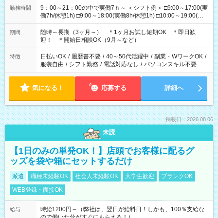
9：00～21：00の中で実働7ｈ～ ＜シフト例＞ □9:00～17:00(実
勤務時間
働7h/休憩1h) □9:00～18:00(実働8h/休憩1h) □10:00～19:00(実
働8h/休憩1h) □11:00～20:00(実働8h/休憩1h) □12:00～20:00(実
働7h/休憩1h) □12:00～21:00(実働7h/休憩1h) ＊固定OK ＊選べ
随時～長期（3ヶ月～） ＊1ヶ月お試し短期OK ＊即日歓
期間
る時間帯！
迎！ ＊開始日相談OK（9月～など）
日払いOK
/
履歴書不要
/
40～50代活躍中
/
副業・WワークOK
/
特徴
服装自由
/
シフト勤務
/
電話対応なし
/
パソコンスキル不要
気になる！
応募する
詳細へ
掲載日：2026.08.06
未読
【1日のみの単発OK！】店頭でお客様に配るグ
ッズを袋や箱にセットするだけ
派遣
職種未経験OK
社会人未経験OK
大学生歓迎
ブランクOK
WEB登録・面接OK
時給1200円～（弊社は、翌日が給料日！しかも、100％支給な
給与
ので働いた分がすぐにもらえる！）