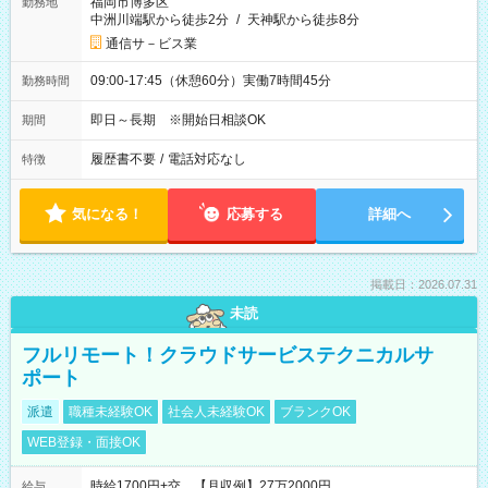
福岡市博多区
勤務地
中洲川端駅から徒歩2分
/
天神駅から徒歩8分
通信サ－ビス業
09:00-17:45（休憩60分）実働7時間45分
勤務時間
即日～長期 ※開始日相談OK
期間
履歴書不要
/
電話対応なし
特徴
気になる！
応募する
詳細へ
掲載日：2026.07.31
未読
フルリモート！クラウドサービステクニカルサ
ポート
派遣
職種未経験OK
社会人未経験OK
ブランクOK
WEB登録・面接OK
時給1700円+交 【月収例】27万2000円
給与