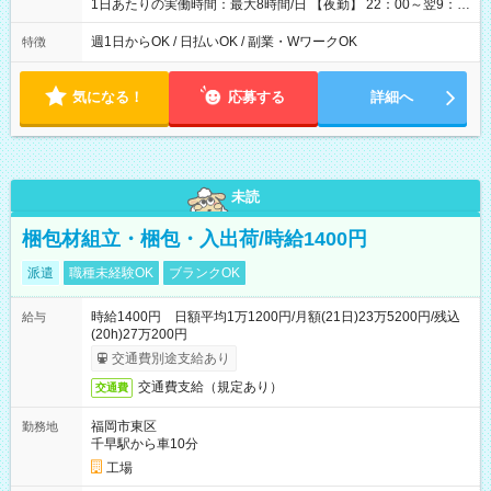
1日あたりの実働時間：最大8時間/日 【夜勤】 22：00～翌9：
00 ※週1日～OK ／ 夜勤専従 ＊＊ 勤務時間例 ＊＊ ■22時か
ら翌7時 ■23時から翌8時 ■24時から翌9時 など ※上記の時間
週1日からOK / 日払いOK / 副業・WワークOK
特徴
内で8時間勤務（休憩1時間）ご利用者様により、時間は異なり
ます。 ※曜日固定（毎週同じ曜日での勤務となります）
気になる！
応募する
詳細へ
未読
梱包材組立・梱包・入出荷/時給1400円
派遣
職種未経験OK
ブランクOK
時給1400円 日額平均1万1200円/月額(21日)23万5200円/残込
給与
(20h)27万200円
交通費別途支給あり
交通費支給（規定あり）
交通費
福岡市東区
勤務地
千早駅から車10分
工場