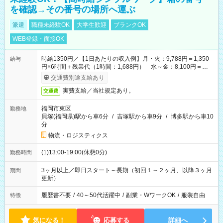
を確認→その番号の場所へ運ぶ
派遣
職種未経験OK
大学生歓迎
ブランクOK
WEB登録・面接OK
時給1350円／【1日あたりの収入例】月・火：9,788円＝1,350
給与
円×6時間＋残業代（1時間：1,688円） 水～金：8,100円＝
1,350円×6時間
交通費別途支給あり
実費支給／当社規定あり。
交通費
福岡市東区
勤務地
貝塚(福岡県)駅から車6分
/
吉塚駅から車9分
/
博多駅から車10
分
物流・ロジスティクス
(1)13:00-19:00(休憩0分)
勤務時間
3ヶ月以上／即日スタート～長期（初回１～２ヶ月、以降３ヶ月
期間
更新）
履歴書不要
/
40～50代活躍中
/
副業・WワークOK
/
服装自由
特徴
気になる！
応募する
詳細へ