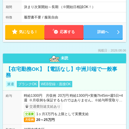
決まり次第開始～長期 （※開始日相談OK！）
期間
履歴書不要
/
服装自由
特徴
気になる！
応募する
詳細へ
掲載日：2026.08.06
未読
【在宅勤務OK】【電話なし】中洲川端で一般事
務
派遣
ブランクOK
WEB登録・面接OK
時給1300円 月収例 20万円 時給1300円×実働7h45m×週5日×4
給与
週 ※月収例を保証するものではありません。※給与即受取りサ
ービス利用可（利用条件有）
交通費別途支給あり
1ヶ月3万円を上限として実費支給
交通費
20～25万円
月収例