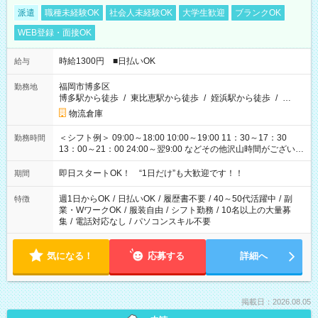
派遣
職種未経験OK
社会人未経験OK
大学生歓迎
ブランクOK
WEB登録・面接OK
時給1300円 ■日払いOK
給与
福岡市博多区
勤務地
博多駅から徒歩
/
東比恵駅から徒歩
/
姪浜駅から徒歩
/
…
物流倉庫
＜シフト例＞ 09:00～18:00 10:00～19:00 11：30～17：30
勤務時間
13：00～21：00 24:00～翌9:00 などその他沢山時間がございま
す！
即日スタートOK！ “1日だけ”も大歓迎です！！
期間
週1日からOK
/
日払いOK
/
履歴書不要
/
40～50代活躍中
/
副
特徴
業・WワークOK
/
服装自由
/
シフト勤務
/
10名以上の大量募
集
/
電話対応なし
/
パソコンスキル不要
気になる！
応募する
詳細へ
掲載日：2026.08.05