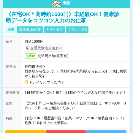
未読
《在宅OK＊高時給1600円》未経験OK！健康診
断データをコツコツ入力のお仕事
派遣
職種未経験OK
大学生歓迎
ブランクOK
時給1600円
給与
交通費別途支給あり
交通費支給(規定有)
交通費
福岡市博多区
勤務地
博多駅から徒歩5分
/
呉服町(福岡県)駅から徒歩5分
/
東比恵駅
から徒歩5分
キレイなオフィスです
1日4時間からOK！ 9時～21時の中でお好きな時間で働けます！
勤務時間
【急募】即日～短期も長期もOK！就業開始日は、すぐもOK！8
期間
月～・9月～もご相談ください！
日払いOK
/
履歴書不要
/
副業・WワークOK
/
服装自由
/
シフト
特徴
勤務
/
10名以上の大量募集