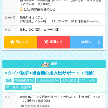
福岡県福岡市中央区地行浜２－２－２（最寄り駅：福岡市営地
下鉄空港線 唐人町駅）
全九州警備保障株式会社
勤務時間は指定なし
勤務時間
野球開催ナイター時 14：30～23：30 野球開催デーゲーム
時 08：00～17：00 コンサート開催時 08：00～22：
00（開演時間により異なります） ※例えば、14：30～18：
日払いOK / 副業・WワークOK
特徴
30、18：30～23：30等の勤務も相談可能です！
気になる！
応募する
詳細へ
未読
<タイパ抜群>複合機の搬入出サポート（日勤）
派遣
職種未経験OK
社会人未経験OK
大学生歓迎
ブランクOK
WEB登録・面接OK
時給1450円 ※交通費全額支給（規定あり） 【月収例】26.8万円
給与
（20日勤務＋残業20h）
交通費別途支給あり