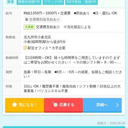
派遣
職種未経験OK
ブランクOK
WEB登録・面接OK
時給1350円～1600円＋交通費 ■昇給あり ■日・週払いOK
給与
交通費別途支給あり
交通費支給あり ※当社規定による
交通費
北九州市小倉北区
勤務地
小倉(福岡県)駅から徒歩5分
駅近オフィス＊大手企業
【1日6時間～OK】 様々な時間帯をご用意していますので まず
勤務時間
はご希望をお聞かせください！ ＜その他シフト例＞ 9：00～
17：00 11：00～20：00 などなど！その他のお時間もOKで
す！
急募！即日～長期 ■8月～・9月～の就業、短期もご相談くださ
期間
い！
日払いOK
/
履歴書不要
/
服装自由
/
シフト勤務
/
10名以上の大
特徴
量募集
/
パソコンスキル不要
気になる！
応募する
詳細へ
掲載日：2026.08.05