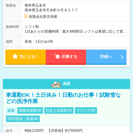
熊本県玉名市
勤務地
熊本県玉名市天水町小天８２７７
有限会社那古井館
シフト制
勤務時間
1日あたりの実働時間：最大4時間/日 シフトは希望に応じて変更
します。
単発・1日のみOK
期間
気になる！
応募する
詳細へ
未読
車通勤OK！土日休み！日勤のお仕事！試験管な
どの洗浄作業
派遣
職種未経験OK
社会人未経験OK
ブランクOK
WEB登録・面接OK
時給1200円 【月収例】約75000円
給与