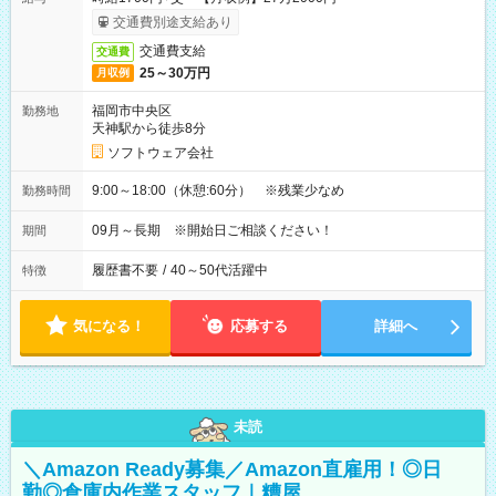
交通費別途支給あり
交通費支給
交通費
25～30万円
月収例
福岡市中央区
勤務地
天神駅から徒歩8分
ソフトウェア会社
9:00～18:00（休憩:60分） ※残業少なめ
勤務時間
09月～長期 ※開始日ご相談ください！
期間
履歴書不要
/
40～50代活躍中
特徴
気になる！
応募する
詳細へ
未読
＼Amazon Ready募集／Amazon直雇用！◎日
勤◎倉庫内作業スタッフ｜糟屋