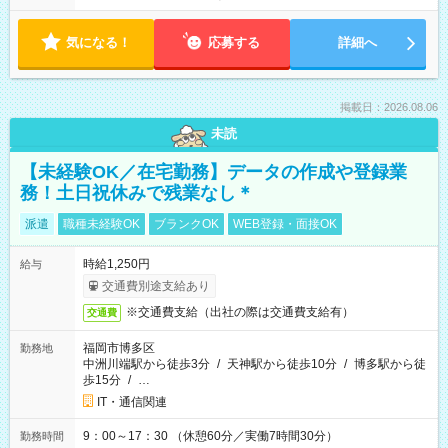
気になる！
応募する
詳細へ
掲載日：2026.08.06
未読
【未経験OK／在宅勤務】データの作成や登録業
務！土日祝休みで残業なし＊
派遣
職種未経験OK
ブランクOK
WEB登録・面接OK
時給1,250円
給与
交通費別途支給あり
※交通費支給（出社の際は交通費支給有）
交通費
福岡市博多区
勤務地
中洲川端駅から徒歩3分
/
天神駅から徒歩10分
/
博多駅から徒
歩15分
/
…
IT・通信関連
9：00～17：30 （休憩60分／実働7時間30分）
勤務時間