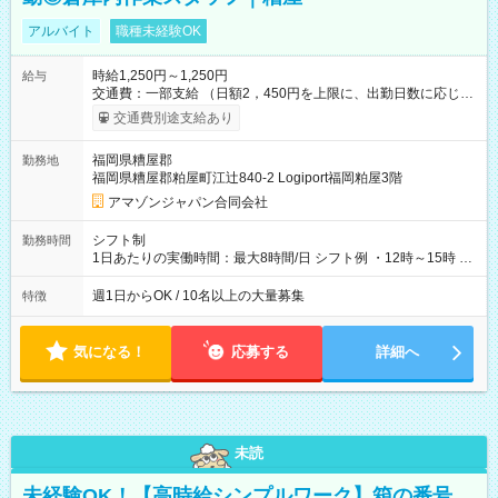
アルバイト
職種未経験OK
時給1,250円～1,250円
給与
交通費：一部支給 （日額2，450円を上限に、出勤日数に応じて
実費支給） ※22:00～翌5:00までは時給25%UP！ ■給与前払い
交通費別途支給あり
制度あり ※前払い額の上限あり、手数料無料（Amazon負担）
そのほか所定の条件が適用されます 【試用期間】試用期間なし
福岡県糟屋郡
勤務地
福岡県糟屋郡粕屋町江辻840-2 Logiport福岡粕屋3階
アマゾンジャパン合同会社
シフト制
勤務時間
1日あたりの実働時間：最大8時間/日 シフト例 ・12時～15時 入
社後、就業可能シフトをご確認の上、申請してください。
週1日からOK / 10名以上の大量募集
特徴
気になる！
応募する
詳細へ
未読
未経験OK！【高時給シンプルワーク】箱の番号