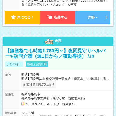
業・WワークOK
/
服装自由
/
シフト勤務
/
10名以上の大量募
集
/
電話対応なし
/
パソコンスキル不要
気になる！
応募する
詳細へ
未読
【無資格でも時給1,780円～】夜間見守りヘルパ
ー✨訪問介護（週1日から／夜勤専従） /Jb
アルバイト
職種未経験OK
時給1,780円～
給与
時給1,780円以上 ※交通費一部支給（既定あり） ※経験・能力を
考慮して決定します 【収入例】 週1回勤務の場合：1,780円×8時
交通費別途支給あり
間×4回=5万6,960円 週3回勤務の場合：1,780円×8時間×12回
=17万0,880円 【試用期間】試用期間あり 試用期間の長さ：2ヶ
福岡県糸島市
勤務地
月 ※ 雇用形態と給与に、本採用時と異なる部分があります。 雇
福岡県糸島市志摩初（最寄り駅：筑前前原駅）
用形態：本採用時と同じです。 給与：時給 1,490円以上
ユースタイルラボラトリー株式会社
シフト制
勤務時間