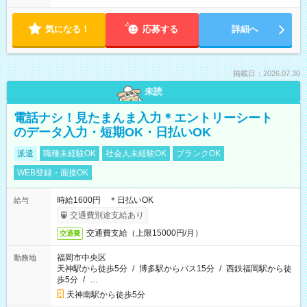
気になる！
応募する
詳細へ
掲載日：2026.07.30
未読
電話ナシ！見たまんま入力＊エントリーシート
のデータ入力・短期OK・日払いOK
派遣
職種未経験OK
社会人未経験OK
ブランクOK
WEB登録・面接OK
時給1600円 ＊日払いOK
給与
交通費別途支給あり
交通費支給（上限15000円/月）
交通費
福岡市中央区
勤務地
天神駅から徒歩5分
/
博多駅からバス15分
/
西鉄福岡駅から徒
歩5分
/
…
天神南駅から徒歩5分