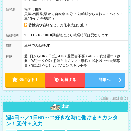
福岡市東区
勤務地
貝塚(福岡県)駅から自転車10分
/
箱崎駅から自転車・バイク・
車15分
/
千早駅
/
…
香椎浜や箱崎など、お仕事先は沢山！
9：00～18：00 ■勤務地により就業時間は異なります
勤務時間
単発での勤務OK！
期間
週1日からOK
/
日払いOK
/
履歴書不要
/
40～50代活躍中
/
副
特徴
業・WワークOK
/
服装自由
/
シフト勤務
/
10名以上の大量募
集
/
電話対応なし
/
パソコンスキル不要
気になる！
応募する
詳細へ
掲載日：2026.08.03
未読
週4日～／1日6h～⇒好きな時に働ける＊カンタ
ン！受付＋入力