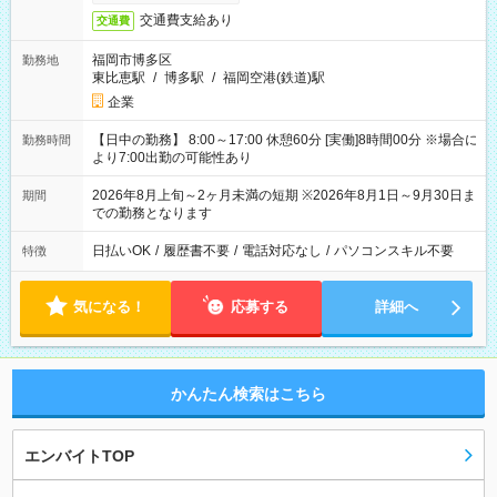
交通費支給あり
交通費
福岡市博多区
勤務地
東比恵駅
/
博多駅
/
福岡空港(鉄道)駅
企業
【日中の勤務】 8:00～17:00 休憩60分 [実働]8時間00分 ※場合に
勤務時間
より7:00出勤の可能性あり
2026年8月上旬～2ヶ月未満の短期 ※2026年8月1日～9月30日ま
期間
での勤務となります
日払いOK
/
履歴書不要
/
電話対応なし
/
パソコンスキル不要
特徴
気になる！
応募する
詳細へ
かんたん検索はこちら
エンバイトTOP