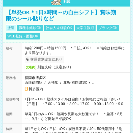
未読
【単発OK＊1日3時間～の自由シフト】賞味期
限のシール貼りなど
派遣
職種未経験OK
社会人未経験OK
大学生歓迎
ブランクOK
WEB登録・面接OK
時給1200円～時給1500円 ＊日払いOK！ ※時給はお仕事に
給与
より異なります。
交通費別途支給あり
別途支給（規定あり）
交通費
福岡市博多区
勤務地
西鉄福岡駅
/
天神駅
/
赤坂(福岡県)駅
/
…
博多区内
1日3h～OK！勤務スタイルは自由！お気軽にご相談下さい！
勤務時間
【日勤】 ・7:00～13:00 ・8:00～17:00 ・9:00～13:00 ・9:00
～18:00 ・10:00～19:00 ・13:00～18:00 ・15:00～20:00 ・
16:00～19:00 【夜勤】 ・17:00～21:00 ・18:00～23:00 ・
単発1日のみ～OK！短期や長期も大歓迎です！ ＊急募：8月
期間
21:00～翌6:00 ・23:00～翌8:00 など（他時間多数あり！）
～、9月～など開始日相談OK
週1日からOK
/
日払いOK
/
履歴書不要
/
40～50代活躍中
/
副
特徴