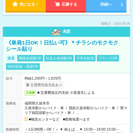
気になる！
応募する
詳細へ
掲載日：2026.08.06
未読
《単発1日OK！日払い可》＊チラシのモクモク
シール貼り
派遣
職種未経験OK
社会人未経験OK
大学生歓迎
ブランクOK
WEB登録・面接OK
時給1,200円～1,625円
給与
交通費別途支給あり
■ 交通費規定内支給 ※派遣先による
交通費
福岡県久留米市
勤務地
久留米駅からバイク・車
/
西鉄久留米駅からバイク・車
/
聖マ
リア病院前駅からバイク・車
/
…
■物流センターなど ■勤務地選べます
＜1日3時間～OK！＞ ▼ 例えば… ▼ 15:00～18:00 15:00～
勤務時間