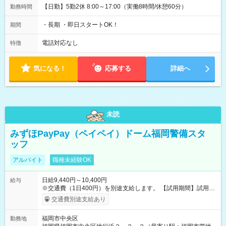
【日勤】5勤2休 8:00～17:00（実働8時間/休憩60分）
勤務時間
・長期 ・即日スタートOK！
期間
電話対応なし
特徴
気になる！
応募する
詳細へ
未読
みずほPayPay（ペイペイ）ドーム福岡警備スタ
ッフ
アルバイト
職種未経験OK
日給9,440円～10,400円
給与
※交通費（1日400円）を別途支給します。 【試用期間】試用期
間あり 試用期間の長さ：3ヶ月 ※ 雇用形態と給与に、本採用時
交通費別途支給あり
と異なる部分があります。 雇用形態：本採用時と同じです。 給
与：時給 1,100円 ～ 1,100円 法定研修（20H）及び実地研修は
福岡市中央区
勤務地
時給1,060円