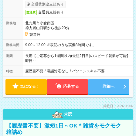
交通費別途支給あり
交通費支給有り
交通費
北九州市小倉南区
勤務地
徳力嵐山口駅から徒歩20分
製造外
9:00～12:00 ※表記のうち実働3時間です。
勤務時間
長期【ご応募から1週間以内(最短2日目)のスピード就業が可能】
期間
即日～
履歴書不要
/
電話対応なし
/
パソコンスキル不要
特徴
気になる！
応募する
詳細へ
掲載日：2026.08.06
未読
【履歴書不要】激短1日～OK＊雑貨をモクモク
箱詰め