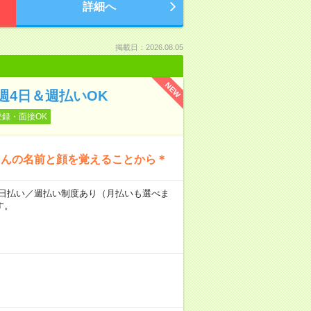
詳細へ
掲載日：2026.08.05
NEW
4日＆週払いOK
登録・面接OK
さんの名前と顔を覚えることから＊
～★日払い／週払い制度あり（月払いも選べま
す。