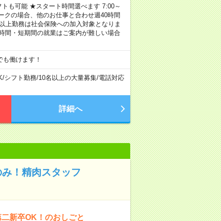
トも可能 ★スタート時間選べます 7:00～
し！ ※Wワークの場合、他のお仕事と合わせ週40時間
間以上勤務は社会保険への加入対象となりま
短時間・短期間の就業はご案内が難しい場合
でも働けます！
K
/
シフト勤務
/
10名以上の大量募集
/
電話対応
詳細へ
のみ！精肉スタッフ
第二新卒OK！のおしごと