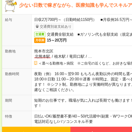
少ない日数で稼ぎながら、医療知識も学んでスキル
日収2万700円～（日勤時給1150円） ■月収例16.5万
給与
交通費別途支給あり
交通費全額支給 ■ガソリン代も全額支給（規定
交通費
15～20万円
月収例
熊本市北区
勤務地
北熊本駅
/
植木駅
/
竜田口駅
/
…
＜選べる勤務地＞病院 ※ご自宅の近くなど、お好きな場
夜勤（例） 16:00～翌9:00 もちろん夜勤以外の時間も選べます
勤務時間
18:00※日勤 11:00～20:00※遅番 ※時間は、固
ます！ ※シフト制。勤務地により実働時間が異なりま
慮なくご相談ください。
短期のお仕事です。職場が気に入れば長期でも働けます
期間
す！
日払いOK
/
履歴書不要
/
40～50代活躍中
/
副業・WワークO
特徴
電話対応なし
/
パソコンスキル不要