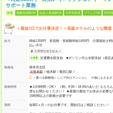
サポート業務
派遣
職種未経験OK
社会人未経験OK
大学生歓迎
ブランクOK
WEB
＜最短3日でお仕事決定！＞高級ホテルのような職場
時給1350円 有資格・有経験時給1450円 介護福祉士時
給与
払い不可
交通費別途支給あり
交通費全額支給 ■ガソリン代も全額支給（規定
交通費
熊本市北区
勤務地
北熊本駅
/
植木駅
/
竜田口駅
/
…
＜選べる勤務地＞シニア向けマンション ※他にもさまざ
★1日4時間～OK！ （例）9:00～18:00のあいだ も
勤務時間
望をお聞かせください！ ★家庭の都合でお休みが必要な
15時間以上の勤務が必要です
短期2ヵ月～のお仕事です。開始日はご相談ください！
期間