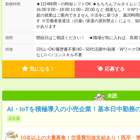
★1日4時間～の時短シフトOK ★もちろんフルタイムシフ
勤務時間
16:00 9:00～18:00 11:00～20:00 など 残業な
超の就業はご案内できません ※法令に基づき、週20時
す ※労働者派遣法（日雇い派遣の原則禁止）により、
があります
開始日はご相談ください！ ★職場が気に入れば、長期
期間
日払いOK
/
履歴書不要
/
40～50代活躍中
/
副業・WワークO
特徴
なし
/
パソコンスキル不要
気になる！
応募する
未読
AI・IoTを積極導入の小売企業！基本日中勤務
正社員
10名以上の大量募集！交通費別途支給あり！既卒・