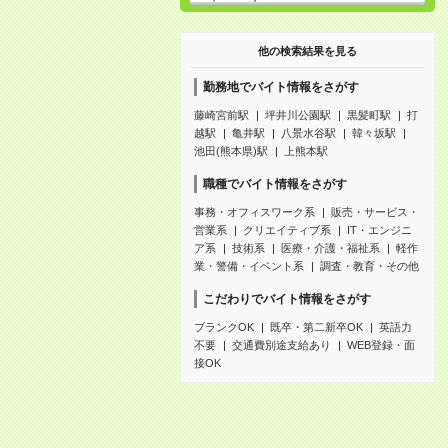
他の検索結果を見る
勤務地でバイト情報をさがす
藤崎宮前駅
坪井川公園駅
黒髪町駅
打
越駅
亀井駅
八景水谷駅
韓々坂駅
池田(熊本県)駅
上熊本駅
職種でバイト情報をさがす
事務・オフィスワーク系
販売・サービス・
営業系
クリエイティブ系
IT・エンジニ
ア系
技術系
医療・介護・福祉系
軽作
業・警備・イベント系
調査・教育・その他
こだわりでバイト情報をさがす
ブランクOK
既卒・第二新卒OK
英語力
不要
交通費別途支給あり
WEB登録・面
接OK