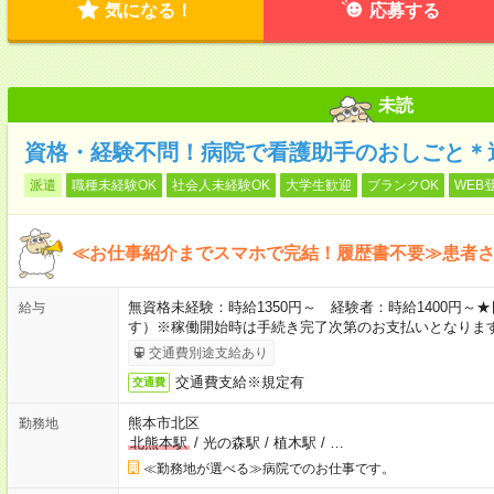
気になる！
応募する
未読
資格・経験不問！病院で看護助手のおしごと＊週
派遣
職種未経験OK
社会人未経験OK
大学生歓迎
ブランクOK
WEB
≪お仕事紹介までスマホで完結！履歴書不要≫患者
無資格未経験：時給1350円～ 経験者：時給1400円
給与
す）※稼働開始時は手続き完了次第のお支払いとなりま
交通費別途支給あり
交通費支給※規定有
交通費
熊本市北区
勤務地
北熊本駅
/
光の森駅
/
植木駅
/
…
≪勤務地が選べる≫病院でのお仕事です。