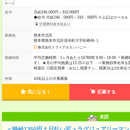
月給246,000円～310,000円
給与
◆給与 月給246，000円～310，000円 ※上記はローカル
交通費別途支給あり
熊本市北区
勤務地
熊本県熊本市北区清水町大字松崎46‐１
株式会社トライアルカンパニー
平均労働時間：1ヶ月あたり167時間 9:00～18:00 
勤務時間
す） ★月の平均残業は13.25ｈ以下 ⇒業務効率化等
時退社 ◎固定残業・みなし残業ナシ。残業分は1分単位
10名以上の大量募集
特徴
気になる！
応募する
未読
＜時給1350円＊日払い可＞ラグジュアリーマ