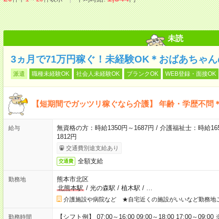
未読
3ヵ月で71万円稼ぐ！未経験OK＊おばあちゃ
派遣
職種未経験OK
社会人未経験OK
ブランクOK
WEB登録・面接OK
【短期間でガッツリ稼ぐなら介護】 年齢・学歴不問＊
無資格の方：時給1350円～1687円 / 介護福祉士：時給165
給与
1812円
交通費別途支給あり
全額支給
交通費
熊本市北区
勤務地
北熊本駅
/
光の森駅
/
植木駅
/
…
介護施設や病院など ★自宅近くの施設がいいなど勤務地
【シフト例】 07:00～16:00 09:00～18:00 17:00
勤務時間