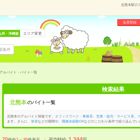
北熊本駅の
会員登録
エリア変更
九州・沖縄版
望条件
アルバイト・バイト一覧
検索結果
北熊本
のバイト一覧
北熊本のアルバイト情報です。
オフィスワーク・事務系
、
営業・販売・サービス系
、
ます。さらに、
単発
などの期間や、
職種未経験OK
などのこだわり条件で絞り込んでい
1,344
20
平均時給:
円
件中
1
～
20
件表示