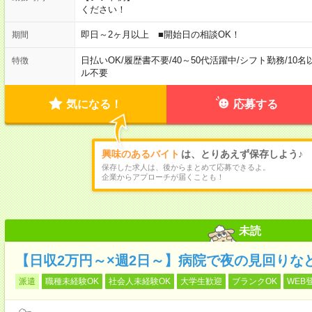
ください！
即日～2ヶ月以上 ■開始日の相談OK！
期間
日払いOK
/
履歴書不要
/
40～50代活躍中
/
シフト勤務
/
10名
特徴
ル不要
気になる！
応募する
興味のあるバイト
は、とりあえず保存しよう♪
保存した求人は、後からまとめて応募できるよ。
企業からアプローチが届くことも！
未読
【日収2万円～×週2日～】病院で夜の見回りな
派遣
職種未経験OK
社会人未経験OK
大学生歓迎
ブランクOK
WEB