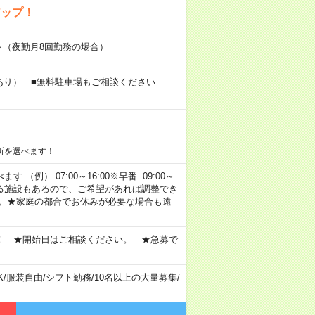
アップ！
円～（夜勤月8回勤務の場合）
あり） ■無料駐車場もご相談ください
所を選べます！
 （例） 07:00～16:00※早番 09:00～
定・選べる施設もあるので、ご希望があれば調整でき
す。★家庭の都合でお休みが必要な場合も遠
！ ★開始日はご相談ください。 ★急募で
K
/
服装自由
/
シフト勤務
/
10名以上の大量募集
/