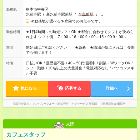
熊本市中央区
勤務地
水前寺駅
/
新水前寺駅前駅
/
辛島町駅
/
…
≪勤務地が選べる≫病院でのお仕事です。
★1日4時間～の時短シフトOK ★都合に合わせてシフトが決めら
勤務時間
れます シフト例： 7：00～16：00 9：00～15：00 9：00～
18：00 11：00～20：00 など ※Wワークの場合、他のお仕事と
合わせ週40時間超の就業はご案内できません ※法令に基づき、
開始日はご相談ください！ ★急募 ★職場が気に入れば、長期
期間
週20時間以上勤務は社会保険への加入対象となります ※労働者
でも働けます！
派遣法（日雇い派遣の原則禁止）により、短時間・短期間の就
業はご案内が難しい場合があります
日払いOK
/
履歴書不要
/
40～50代活躍中
/
副業・WワークOK
/
特徴
シフト勤務
/
10名以上の大量募集
/
電話対応なし
/
パソコンスキ
ル不要
気になる！
応募する
詳細へ
掲載元企業名
マンパワーグループ株式会社 ケアサービス事業部 （医療福祉介護関連）
未読
カフェスタッフ