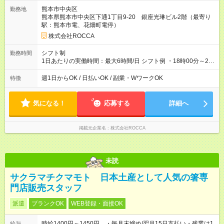
ます。 雇用形態：本採用時と同じです。 給与：時給 1,050円以
熊本市中央区
勤務地
上 ■研修期間(30時間) ※個人によって変動あり ※22時以降：時
熊本県熊本市中央区下通1丁目9-20 銀座光琳ビル2階（最寄り
給1.25倍
駅：熊本市電、花畑町電停）
株式会社ROCCA
シフト制
勤務時間
1日あたりの実働時間：最大6時間/日 シフト例 ・18時00分～21
時00分 ・18時00分～22時00分 ・19時00分～21時00分
週1日からOK / 日払いOK / 副業・WワークOK
特徴
気になる！
応募する
詳細へ
掲載元企業名
株式会社ROCCA
未読
サクラマチクマモト 日本土産として人気の箸専
門店販売スタッフ
派遣
ブランクOK
WEB登録・面接OK
時給1400円～1450円 ・毎月末締め/翌月15日支払い・残業は1
給与