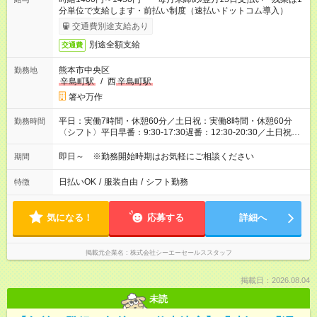
分単位で支給します・前払い制度（速払いドットコム導入）
交通費別途支給あり
別途全額支給
交通費
熊本市中央区
勤務地
辛島町駅
/
西
辛島町駅
箸や万作
平日：実働7時間・休憩60分／土日祝：実働8時間・休憩60分
勤務時間
〈シフト〉平日早番：9:30-17:30遅番：12:30-20:30／土日祝早
番：9:30-18:30遅番：11:30-20:30
即日～ ※勤務開始時期はお気軽にご相談ください
期間
日払いOK
/
服装自由
/
シフト勤務
特徴
気になる！
応募する
詳細へ
掲載元企業名
株式会社シーエーセールススタッフ
掲載日：2026.08.04
未読