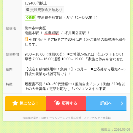
1万400円以上
交通費別途支給あり
交通費全額支給（ガソリン代もOK！）
交通費
熊本市中央区
勤務地
南熊本駅
/
辛島町駅
/
坪井川公園駅
/
…
≪自宅からドアtoドアで30分以内！≫ご希望の勤務地を紹介
します。
9:00～18:00（休憩60分） ■ご希望があれば下記シフトもOK！
勤務時間
早番 7:00～16:00 遅番 10:00～19:00 「家族と休みを合わせた
い」 「余裕を持って夕飯の準備がしたい」 「できれば残業はし
たくない」 など、ご希望を教えてくださいね。 ※Wワーク希望
【現在も積極採用中！急募！】2カ月～ ■ご応募から最短2～3
期間
の方へ 今ご覧のお仕事で希望する勤務時間と、もう1つのお仕事
日後の就業も相談可能です！
の勤務時間。 合計で週40時間を超える場合は応募できません。
履歴書不要
/
40～50代活躍中
/
服装自由
/
シフト勤務
/
10名以
特徴
上の大量募集
/
電話対応なし
/
パソコンスキル不要
気になる！
応募する
詳細へ
掲載元企業名
日研トータルソーシング株式会社 メディカルケア事業部
掲載日：2026.08.06