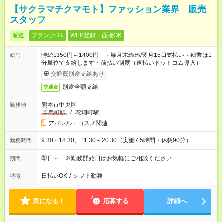
【サクラマチクマモト】ファッション業界 販売
スタッフ
派遣
ブランクOK
WEB登録・面接OK
時給1350円～1400円 ・毎月末締め/翌月15日支払い・残業は1
給与
分単位で支給します・前払い制度（速払いドットコム導入）
交通費別途支給あり
別途全額支給
交通費
熊本市中央区
勤務地
辛島町駅
/
花畑町駅
アパレル・コスメ関連
9:30～18:30、11:30～20:30（実働7.5時間・休憩90分）
勤務時間
即日～ ※勤務開始日はお気軽にご相談ください
期間
日払いOK
/
シフト勤務
特徴
気になる！
応募する
詳細へ