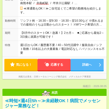
南熊本駅
/
辛島町駅
/
坪井川公園駅
/
…
≪車通勤もOK！≫ご自宅近くでご希望の勤務地を紹介しま
す。
▽シフト例 ・16:30～翌9:30 ・16:30～翌10:30など ※慣れるま
勤務時間
での最初のうちは日勤からのスタート！ ※Wワーク希望の方へ
今ご覧のお仕事で希望する勤務時間と、もう1つのお仕事の勤務
時間。 合計で週40時間を超える場合は応募できません。
【8月中のスタートOK！急募！】2カ月～ ■ご応募から最短2～
期間
3日後に就業が可能です！
週1日からOK
/
履歴書不要
/
40～50代活躍中
/
服装自由
/
シフ
特徴
ト勤務
/
10名以上の大量募集
/
電話対応なし
/
パソコンスキル不
要
気になる！
応募する
詳細へ
掲載元企業名
日研トータルソーシング株式会社 メディカルケア事業部
掲載日：2026.08.05
未読
≪時短×週4日5h～≫未経験OK！病院でメッセン
ジャー業務など！