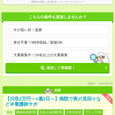
掲載元企業名
株式会社シーエーセールススタッフ
こちらの条件も追加しませんか？
今が狙い目！急募
来社不要！WEB登録／面接OK
大量募集中！10名以上の大量募集
追加して再検索！
掲載日：2026.08.09
未読
NEW
【日収2万円～×週2日～】病院で夜の見回りな
ど＠看護師サポ
派遣
職種未経験OK
社会人未経験OK
大学生歓迎
ブランクOK