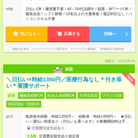
短時間・短期間の就業はご案内が難しい場合があります
日払いOK
/
履歴書不要
/
40～50代活躍中
/
副業・WワークOK
/
特徴
服装自由
/
シフト勤務
/
10名以上の大量募集
/
電話対応なし
/
パ
ソコンスキル不要
気になる！
応募する
詳細へ
掲載元企業名
マンパワーグループ株式会社 ケアサービス事業部 （医療福祉介護関連）
掲載日：2026.08.09
未読
NEW
＼日払い×時給1350円／医療行為なし＊付き添
い＊看護サポート
派遣
職種未経験OK
社会人未経験OK
大学生歓迎
ブランクOK
WEB登録・面接OK
無資格未経験：時給1350円～ 経験者：時給1400円～ ★日払
給与
い／週払い制度あり（月払いも選べます）※稼働開始時は手続き
完了次第のお支払いとなります。
交通費別途支給あり
交通費全額支給※規定有
交通費