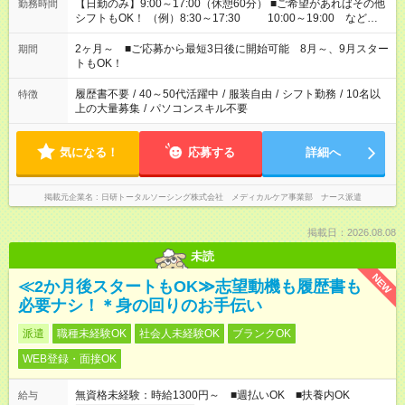
【日勤のみ】9:00～17:00（休憩60分） ■ご希望があればその他
勤務時間
シフトもOK！ （例）8:30～17:30 10:00～19:00 など
「家族とお休みを合わせたい」 「できれば残業はしたくない」
など、あなたのご希望に沿ったお仕事をご紹介します！ ※Wワ
2ヶ月～ ■ご応募から最短3日後に開始可能 8月～、9月スター
期間
ーク希望の方へ 今ご覧のお仕事で希望する勤務時間と、もう1つ
トもOK！
のお仕事の勤務時間。 合計で週40時間を超える場合は応募でき
ません
履歴書不要
/
40～50代活躍中
/
服装自由
/
シフト勤務
/
10名以
特徴
上の大量募集
/
パソコンスキル不要
気になる！
応募する
詳細へ
掲載元企業名
日研トータルソーシング株式会社 メディカルケア事業部 ナース派遣
掲載日：2026.08.08
未読
NEW
≪2か月後スタートもOK≫志望動機も履歴書も
必要ナシ！＊身の回りのお手伝い
派遣
職種未経験OK
社会人未経験OK
ブランクOK
WEB登録・面接OK
無資格未経験：時給1300円～ ■週払いOK ■扶養内OK
給与