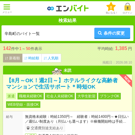
0
メニュー
気になる！
ログイン
検索結果
条件の変更
辛島町のバイト一覧
142
1,385
件中
1
～
50
件表示
平均時給:
円
新着順
時給順
人気順
掲載日：2026.08.10
未読
NEW
【8月～OK！週2日～】ホテルライクな高齢者
マンションで生活サポート＊時短OK
派遣
職種未経験OK
社会人未経験OK
大学生歓迎
ブランクOK
WEB登録・面接OK
無資格未経験：時給1350円～ 経験者：時給1400円～★日払い
給与
／週払い制度あり（月払いも選べます）※稼働開始時は手続き完
了次第のお支払いとなります。
交通費別途支給あり