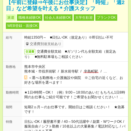
【午前に登録⇒午後にお仕事決定】「時短」「週2
日」など希望を叶える＊介護スタッフ
派遣
職種未経験OK
社会人未経験OK
大学生歓迎
ブランクOK
WEB登録・面接OK
時給1350円～ ■日払いOK（規定あり）※即日払い不可
給与
交通費別途支給あり
交通費全額支給 ■ガソリン代も全額支給（規定あ
交通費
り） ■無料駐車場もご相談ください
熊本市中央区
勤務地
熊本城・市役所前駅
/
新水前寺駅
/
辛島町駅
/
…
＜選べる勤務地＞介護施設や病院 ※ご自宅の近くなど、お
好きな場所を選べます！
★1日4時間～OK！ （例）9:00～18:00のあいだ もちろん1日8時
勤務時間
間のお仕事もご紹介可能です！ご希望をお聞かせください！ ※
週最低15時間以上の勤務が必要です
短期2ヵ月～のお仕事です。開始日はご相談ください！ ★急募
期間
です！
日払いOK
/
履歴書不要
/
40～50代活躍中
/
副業・WワークOK
/
特徴
服装自由
/
シフト勤務
/
10名以上の大量募集
/
電話対応なし
/
パ