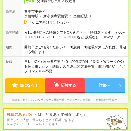
交通費全額支給※規定有
交通費
熊本市中央区
勤務地
水前寺駅
/
新水前寺駅前駅
/
辛島町駅
/
…
＜シニア向けマンション＞
★1日4時間～の時短シフトOK ★スタート時間選べます！ 7:00～
勤務時間
16:00 9:00～17:00 11:00～19:00 など 残業なし！ ※Wワークの
場合、他のお仕事と合わせ週40時間超の就業はご案内できませ
ん ※法令に基づき、週20時間以上勤務は社会保険への加入対象
開始日はご相談ください！ ★急募 ★職場が気に入れば、長期
期間
となります ※労働者派遣法（日雇い派遣の原則禁止）により、
でも働けます！
短時間・短期間の就業はご案内が難しい場合があります
日払いOK
/
履歴書不要
/
40～50代活躍中
/
副業・WワークOK
/
特徴
服装自由
/
シフト勤務
/
10名以上の大量募集
/
電話対応なし
/
パ
ソコンスキル不要
気になる！
応募する
詳細へ
掲載元企業名
マンパワーグループ株式会社 ケアサービス事業部 （医療福祉介護関連）
興味のあるバイト
は、とりあえず保存しよう♪
保存した求人は、後からまとめて応募できるよ。
企業からアプローチが届くことも！