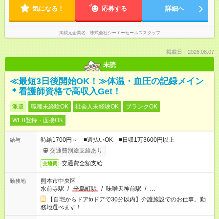
気になる！
応募する
詳細へ
掲載元企業名
株式会社シーエーセールススタッフ
掲載日：2026.08.07
未読
≪最短3日後開始OK！≫体温・血圧の記録メイン
＊看護師資格で高収入Get！
派遣
職種未経験OK
社会人未経験OK
ブランクOK
WEB登録・面接OK
時給1700円～ ■週払いOK ■日収1万3600円以上
給与
交通費別途支給あり
交通費全額支給
交通費
熊本市中央区
勤務地
水前寺駅
/
辛島町駅
/
味噌天神前駅
/
…
【自宅からドアtoドアで30分以内】介護施設でのお仕事。勤
務地選べます！