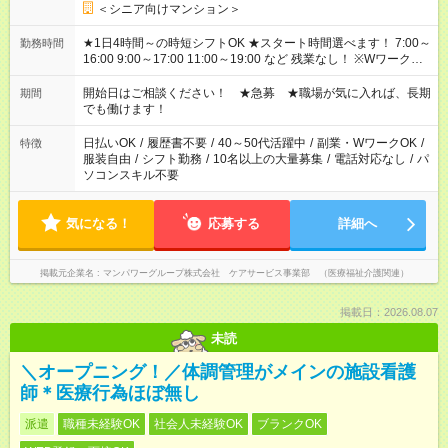
＜シニア向けマンション＞
★1日4時間～の時短シフトOK ★スタート時間選べます！ 7:00～
勤務時間
16:00 9:00～17:00 11:00～19:00 など 残業なし！ ※Wワークの
場合、他のお仕事と合わせ週40時間超の就業はご案内できませ
ん ※法令に基づき、週20時間以上勤務は社会保険への加入対象
開始日はご相談ください！ ★急募 ★職場が気に入れば、長期
期間
となります ※労働者派遣法（日雇い派遣の原則禁止）により、
でも働けます！
短時間・短期間の就業はご案内が難しい場合があります
日払いOK
/
履歴書不要
/
40～50代活躍中
/
副業・WワークOK
/
特徴
服装自由
/
シフト勤務
/
10名以上の大量募集
/
電話対応なし
/
パ
ソコンスキル不要
気になる！
応募する
詳細へ
掲載元企業名
マンパワーグループ株式会社 ケアサービス事業部 （医療福祉介護関連）
掲載日：2026.08.07
未読
＼オープニング！／体調管理がメインの施設看護
師＊医療行為ほぼ無し
派遣
職種未経験OK
社会人未経験OK
ブランクOK