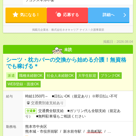
ソコンスキル不要
気になる！
応募する
詳細へ
掲載元企業名
株式会社ネオキャリア ナイス！介護事業部
掲載日：2026.08.04
未読
シーツ・枕カバーの交換から始める介護！無資格
でも稼げる＊
派遣
職種未経験OK
社会人未経験OK
大学生歓迎
ブランクOK
WEB登録・面接OK
時給1350円～ ■日払いOK（規定あり）※即日払い不可
給与
交通費別途支給あり
交通費全額支給 ■ガソリン代も全額支給（規定あ
交通費
り） ■無料駐車場もご相談ください
熊本市中央区
勤務地
熊本城・市役所前駅
/
新水前寺駅
/
辛島町駅
/
…