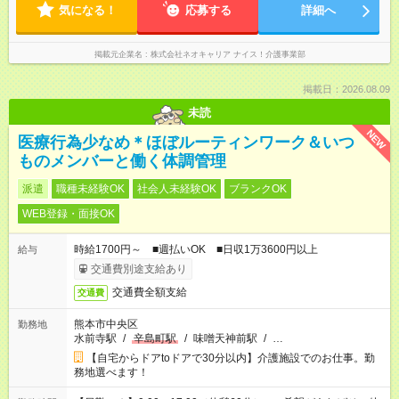
気になる！
応募する
詳細へ
掲載元企業名
株式会社ネオキャリア ナイス！介護事業部
掲載日：2026.08.09
未読
NEW
医療行為少なめ＊ほぼルーティンワーク＆いつ
ものメンバーと働く体調管理
派遣
職種未経験OK
社会人未経験OK
ブランクOK
WEB登録・面接OK
時給1700円～ ■週払いOK ■日収1万3600円以上
給与
交通費別途支給あり
交通費全額支給
交通費
熊本市中央区
勤務地
水前寺駅
/
辛島町駅
/
味噌天神前駅
/
…
【自宅からドアtoドアで30分以内】介護施設でのお仕事。勤
務地選べます！