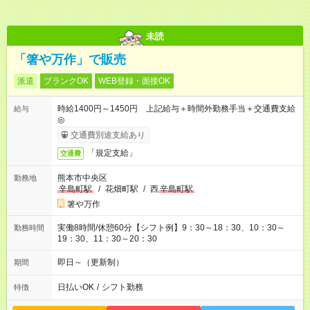
未読
「箸や万作」で販売
派遣
ブランクOK
WEB登録・面接OK
時給1400円～1450円 上記給与＋時間外勤務手当＋交通費支給
給与
◎
交通費別途支給あり
「規定支給」
交通費
熊本市中央区
勤務地
辛島町駅
/
花畑町駅
/
西
辛島町駅
箸や万作
実働8時間/休憩60分【シフト例】9：30～18：30、10：30～
勤務時間
19：30、11：30～20：30
即日～（更新制）
期間
日払いOK
/
シフト勤務
特徴