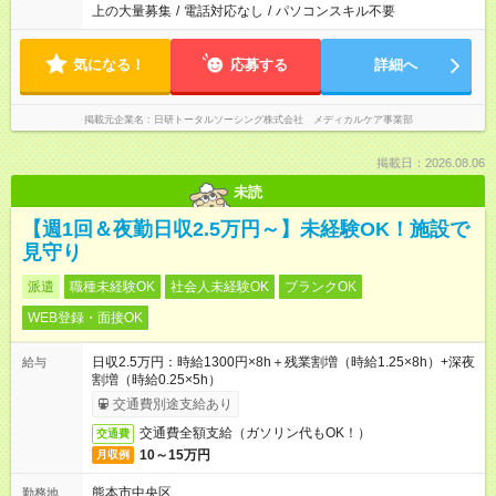
上の大量募集
/
電話対応なし
/
パソコンスキル不要
気になる！
応募する
詳細へ
掲載元企業名
日研トータルソーシング株式会社 メディカルケア事業部
掲載日：2026.08.06
未読
【週1回＆夜勤日収2.5万円～】未経験OK！施設で
見守り
派遣
職種未経験OK
社会人未経験OK
ブランクOK
WEB登録・面接OK
日収2.5万円：時給1300円×8h＋残業割増（時給1.25×8h）+深夜
給与
割増（時給0.25×5h）
交通費別途支給あり
交通費全額支給（ガソリン代もOK！）
交通費
10～15万円
月収例
熊本市中央区
勤務地