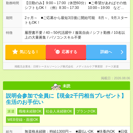
【日勤のみ】9:00～17:00（休憩60分） ■ご希望があればその他
勤務時間
シフトもOK！ （例）8:30～17:30 10:00～19:00 など
「家族とお休みを合わせたい」 「できれば残業はしたくない」
など、あなたのご希望に沿ったお仕事をご紹介します！ ※Wワ
2ヶ月～ ■ご応募から最短3日後に開始可能 8月～、9月スター
期間
ーク希望の方へ 今ご覧のお仕事で希望する勤務時間と、もう1つ
トもOK！
のお仕事の勤務時間。 合計で週40時間を超える場合は応募でき
ません
履歴書不要
/
40～50代活躍中
/
服装自由
/
シフト勤務
/
10名以
特徴
上の大量募集
/
パソコンスキル不要
気になる！
応募する
詳細へ
掲載元企業名
日研トータルソーシング株式会社 メディカルケア事業部 ナース派遣
掲載日：2026.08.06
未読
説明会参加で全員に【現金2千円相当プレゼント】
生活のお手伝い
派遣
職種未経験OK
社会人未経験OK
ブランクOK
WEB登録・面接OK
無資格未経験：時給1300円～ ■週払いOK ■扶養内OK ■日収
給与