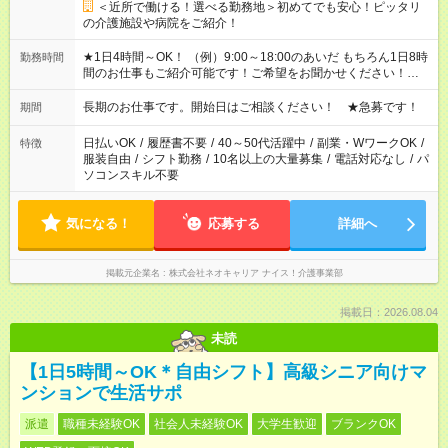
＜近所で働ける！選べる勤務地＞初めてでも安心！ピッタリ
の介護施設や病院をご紹介！
★1日4時間～OK！ （例）9:00～18:00のあいだ もちろん1日8時
勤務時間
間のお仕事もご紹介可能です！ご希望をお聞かせください！★家
庭の都合でお休みが必要な場合も遠慮なくご相談ください。 ※
週最低15時間以上の勤務が必要です
長期のお仕事です。開始日はご相談ください！ ★急募です！
期間
日払いOK
/
履歴書不要
/
40～50代活躍中
/
副業・WワークOK
/
特徴
服装自由
/
シフト勤務
/
10名以上の大量募集
/
電話対応なし
/
パ
ソコンスキル不要
気になる！
応募する
詳細へ
掲載元企業名
株式会社ネオキャリア ナイス！介護事業部
掲載日：2026.08.04
未読
【1日5時間～OK＊自由シフト】高級シニア向けマ
ンションで生活サポ
派遣
職種未経験OK
社会人未経験OK
大学生歓迎
ブランクOK