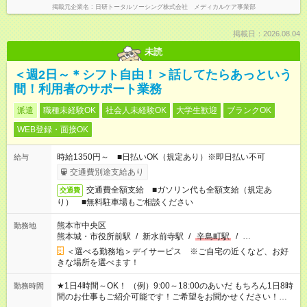
掲載元企業名
日研トータルソーシング株式会社 メディカルケア事業部
掲載日：2026.08.04
未読
＜週2日～＊シフト自由！＞話してたらあっという
間！利用者のサポート業務
派遣
職種未経験OK
社会人未経験OK
大学生歓迎
ブランクOK
WEB登録・面接OK
時給1350円～ ■日払いOK（規定あり）※即日払い不可
給与
交通費別途支給あり
交通費全額支給 ■ガソリン代も全額支給（規定あ
交通費
り） ■無料駐車場もご相談ください
熊本市中央区
勤務地
熊本城・市役所前駅
/
新水前寺駅
/
辛島町駅
/
…
＜選べる勤務地＞デイサービス ※ご自宅の近くなど、お好
きな場所を選べます！
★1日4時間～OK！ （例）9:00～18:00のあいだ もちろん1日8時
勤務時間
間のお仕事もご紹介可能です！ご希望をお聞かせください！★家