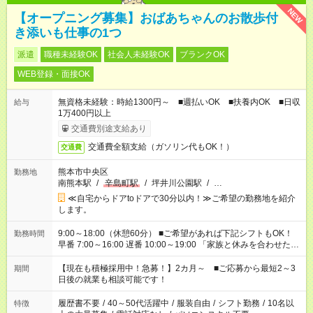
NEW
【オープニング募集】おばあちゃんのお散歩付
き添いも仕事の1つ
派遣
職種未経験OK
社会人未経験OK
ブランクOK
WEB登録・面接OK
無資格未経験：時給1300円～ ■週払いOK ■扶養内OK ■日収
給与
1万400円以上
交通費別途支給あり
交通費全額支給（ガソリン代もOK！）
交通費
熊本市中央区
勤務地
南熊本駅
/
辛島町駅
/
坪井川公園駅
/
…
≪自宅からドアtoドアで30分以内！≫ご希望の勤務地を紹介
します。
9:00～18:00（休憩60分） ■ご希望があれば下記シフトもOK！
勤務時間
早番 7:00～16:00 遅番 10:00～19:00 「家族と休みを合わせた
い」 「余裕を持って夕飯の準備がしたい」 「できれば残業はし
たくない」 など、ご希望を教えてくださいね。 ※Wワーク希望
【現在も積極採用中！急募！】2カ月～ ■ご応募から最短2～3
期間
の方へ 今ご覧のお仕事で希望する勤務時間と、もう1つのお仕事
日後の就業も相談可能です！
の勤務時間。 合計で週40時間を超える場合は応募できません。
履歴書不要
/
40～50代活躍中
/
服装自由
/
シフト勤務
/
10名以
特徴