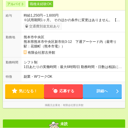
アルバイト
職種未経験OK
時給1,250円～1,600円
給与
※試用期間1ヶ月。 そのほかの条件に変更はありません。 【試用
期間】試用期間あり 試用期間の長さ：1ヶ月 雇用形態、給与は
交通費別途支給あり
本採用時と同じです。
熊本市中央区
勤務地
熊本県熊本市中央区新市街3-12 下通アーケード内（最寄り
駅：花畑町（熊本市電））
有限会社那古井館
シフト制
勤務時間
1日あたりの実働時間：最大6時間/日 勤務時間・日数は相談に応
じます。 ★土日が入れる方を募集しています！
副業・WワークOK
特徴
気になる！
応募する
詳細へ
掲載元企業名
有限会社那古井館
未読