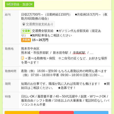
WEB登録・面接OK
日収2万700円～（日勤時給1150円） ■月収例16.5万円～（夜
給与
勤月8回勤務の場合）
交通費別途支給あり
交通費全額支給 ■ガソリン代も全額支給（規定あ
交通費
り） ■無料駐車場もご相談ください
15～20万円
月収例
熊本市中央区
勤務地
熊本城・市役所前駅
/
新水前寺駅
/
辛島町駅
/
…
＜選べる勤務地＞病院 ※ご自宅の近くなど、お好きな場所
を選べます！
夜勤（例） 16:00～翌9:00 もちろん夜勤以外の時間も選べます
勤務時間
（例） 07:00～16:00※早番 09:00～18:00※日勤 11:00～
20:00※遅番 ※時間は、固定・選べる施設もあるので、ご希望が
あれば調整できます！ ※シフト制。勤務地により実働時間が異
短期のお仕事です。職場が気に入れば長期でも働けます！ ★開
期間
なります。★家庭の都合でお休みが必要な場合も遠慮なくご相談
始日はご相談ください。 ★急募です！
ください。
日払いOK
/
履歴書不要
/
40～50代活躍中
/
副業・WワークOK
/
特徴
服装自由
/
シフト勤務
/
10名以上の大量募集
/
電話対応なし
/
パ
ソコンスキル不要