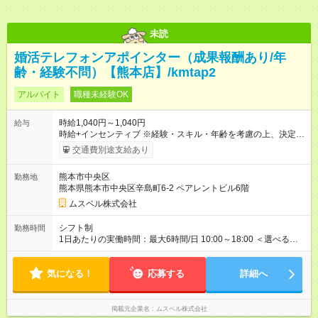
未読
婚活テレフォンアポインター（成果報酬あり/年
齢・経験不問）【熊本店】/kmtap2
アルバイト
職種未経験OK
時給1,040円～1,040円
給与
時給+インセンティブ ※経験・スキル・年齢を考慮の上、決定し
ます。 《成果に応じたインセンティブ支給例》 テレアポ未経
交通費別途支給あり
験、入社5ヶ月目の女性パートさんが、時給に加えて、月7万円
のインセンティブを獲得するなど、入社年数に関わりなく成
熊本市中央区
勤務地
果・貢献に応じた報酬制度が導入されています。 ※試用期間は3
熊本県熊本市中央区辛島町6-2 ペアレントビル6階
ヶ月で、その間は有期契約です。そのほかの条件に変更はあり
ません。 【試用期間】試用期間あり 試用期間の長さ：2ヶ月
ムスベル株式会社
※ 雇用形態と給与に、本採用時と異なる部分があります。 雇用
形態：中途採用（契約社員） 給与：本採用時と同じです。 ※試
シフト制
勤務時間
用期間は2ヶ月で、その間は有期契約です。そのほかの条件に変
1日あたりの実働時間：最大6時間/日 10:00～18:00 ＜選べるシ
更はありません。 ※月所定労働時間が110時間未満の方は試用期
フト＞ (1)10:00～16:00 (2)10:00～17:00 (3)10:00～18:00 ◎
間3ヶ月になります。
勤務時間は(1)～(3)で選択OK！ ◎勤務日数：週4日～5日勤務
気になる！
（希望シフト制） ◎原則定時退社／残業はほとんどありませ
応募する
詳細へ
ん！
掲載元企業名
ムスベル株式会社