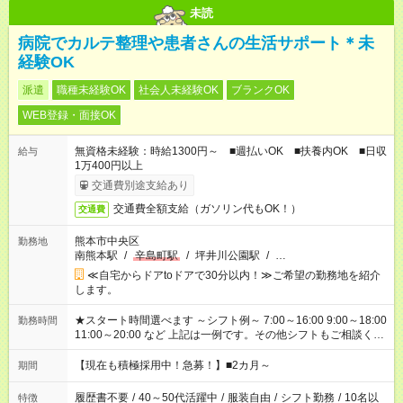
未読
病院でカルテ整理や患者さんの生活サポート＊未
経験OK
派遣
職種未経験OK
社会人未経験OK
ブランクOK
WEB登録・面接OK
無資格未経験：時給1300円～ ■週払いOK ■扶養内OK ■日収
給与
1万400円以上
交通費別途支給あり
交通費全額支給（ガソリン代もOK！）
交通費
熊本市中央区
勤務地
南熊本駅
/
辛島町駅
/
坪井川公園駅
/
…
≪自宅からドアtoドアで30分以内！≫ご希望の勤務地を紹介
します。
★スタート時間選べます ～シフト例～ 7:00～16:00 9:00～18:00
勤務時間
11:00～20:00 など 上記は一例です。その他シフトもご相談くだ
さい。 ※Wワークの場合当社と合わせて法定労働時間が週40時
間を超えなければOK
【現在も積極採用中！急募！】■2カ月～
期間
履歴書不要
/
40～50代活躍中
/
服装自由
/
シフト勤務
/
10名以
特徴