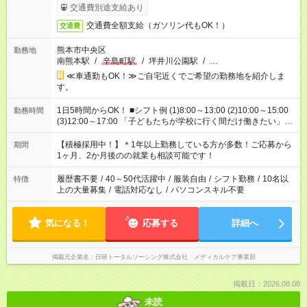
交通費別途支給あり
交通費全額支給（ガソリン代もOK！）
交通費
熊本市中央区
勤務地
南熊本駅
/
辛島町駅
/
坪井川公園駅
/
…
≪車通勤もOK！≫ご自宅近くでご希望の勤務地を紹介しま
す。
1日5時間からOK！ ■シフト例 (1)8:00～13:00 (2)10:00～15:00
勤務時間
(3)12:00～17:00 「子どもたちが学校に行く間だけ働きたい」
「余裕を持って夕飯の準備がしたい」 「午前中は働いて、午後
はプライベートの時間にしたい」 など、ご希望を教えてくださ
【積極採用中！】＊1年以上勤務している方が多数！ご応募から
期間
いね。 ※Wワーク希望の方へ 今ご覧のお仕事で希望する勤務時
1ヶ月、2か月後のの就業も相談可能です！
間と、もう1つのお仕事の勤務時間。 合計で週40時間を超える
場合は応募できません。
履歴書不要
/
40～50代活躍中
/
服装自由
/
シフト勤務
/
10名以
特徴
上の大量募集
/
電話対応なし
/
パソコンスキル不要
気になる！
応募する
詳細へ
掲載元企業名
日研トータルソーシング株式会社 メディカルケア事業部
掲載日：2026.08.08
未読