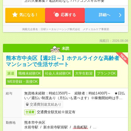
上の大量募集
/
電話対応なし
/
パソコンスキル不要
気になる！
応募する
詳細へ
掲載元企業名
日研トータルソーシング株式会社 メディカルケア事業部
掲載日：2026.08.08
未読
NEW
熊本市中央区【週2日～】ホテルライクな高齢者
マンションで生活サポート
派遣
職種未経験OK
社会人未経験OK
大学生歓迎
ブランクOK
WEB登録・面接OK
無資格未経験：時給1350円～ 経験者：時給1400円～ ★日払
給与
い／週払い制度あり（月払いも選べます）※稼働開始時は手続き
完了次第のお支払いとなります。
交通費別途支給あり
交通費全額支給※規定有
交通費
熊本市中央区
勤務地
水前寺駅
/
新水前寺駅前駅
/
辛島町駅
/
…