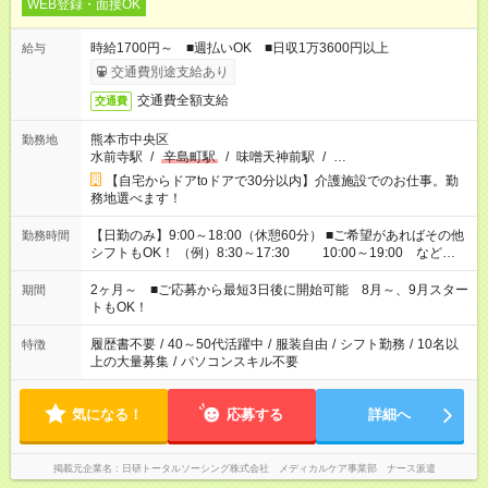
WEB登録・面接OK
時給1700円～ ■週払いOK ■日収1万3600円以上
給与
交通費別途支給あり
交通費全額支給
交通費
熊本市中央区
勤務地
水前寺駅
/
辛島町駅
/
味噌天神前駅
/
…
【自宅からドアtoドアで30分以内】介護施設でのお仕事。勤
務地選べます！
【日勤のみ】9:00～18:00（休憩60分） ■ご希望があればその他
勤務時間
シフトもOK！ （例）8:30～17:30 10:00～19:00 など
「家族とお休みを合わせたい」 「できれば残業はしたくない」
など、あなたのご希望に沿ったお仕事をご紹介します！ ※Wワ
2ヶ月～ ■ご応募から最短3日後に開始可能 8月～、9月スター
期間
ーク希望の方へ 今ご覧のお仕事で希望する勤務時間と、もう1つ
トもOK！
のお仕事の勤務時間。 合計で週40時間を超える場合は応募でき
ません
履歴書不要
/
40～50代活躍中
/
服装自由
/
シフト勤務
/
10名以
特徴
上の大量募集
/
パソコンスキル不要
気になる！
応募する
詳細へ
掲載元企業名
日研トータルソーシング株式会社 メディカルケア事業部 ナース派遣