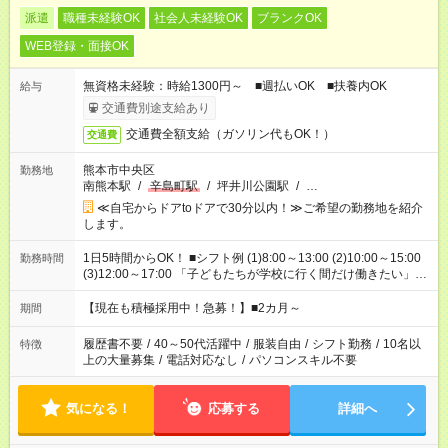
派遣
職種未経験OK
社会人未経験OK
ブランクOK
WEB登録・面接OK
無資格未経験：時給1300円～ ■週払いOK ■扶養内OK
給与
交通費別途支給あり
交通費全額支給（ガソリン代もOK！）
交通費
熊本市中央区
勤務地
南熊本駅
/
辛島町駅
/
坪井川公園駅
/
…
≪自宅からドアtoドアで30分以内！≫ご希望の勤務地を紹介
します。
1日5時間からOK！ ■シフト例 (1)8:00～13:00 (2)10:00～15:00
勤務時間
(3)12:00～17:00 「子どもたちが学校に行く間だけ働きたい」
「余裕を持って夕飯の準備がしたい」 「午前中は働いて、午後
はプライベートの時間にしたい」 など、ご希望を教えてくださ
【現在も積極採用中！急募！】■2カ月～
期間
いね。 ※Wワーク希望の方へ 今ご覧のお仕事で希望する勤務時
間と、もう1つのお仕事の勤務時間。 合計で週40時間を超える
履歴書不要
/
40～50代活躍中
/
服装自由
/
シフト勤務
/
10名以
特徴
場合は応募できません。
上の大量募集
/
電話対応なし
/
パソコンスキル不要
気になる！
応募する
詳細へ