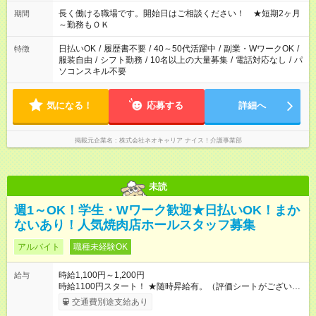
庭の都合でお休みが必要な場合も遠慮なくご相談ください。 ※
週最低15時間以上の勤務が必要です
長く働ける職場です。開始日はご相談ください！ ★短期2ヶ月
期間
～勤務もＯＫ
日払いOK
/
履歴書不要
/
40～50代活躍中
/
副業・WワークOK
/
特徴
服装自由
/
シフト勤務
/
10名以上の大量募集
/
電話対応なし
/
パ
ソコンスキル不要
気になる！
応募する
詳細へ
掲載元企業名
株式会社ネオキャリア ナイス！介護事業部
未読
週1～OK！学生・Wワーク歓迎★日払いOK！まか
ないあり！人気焼肉店ホールスタッフ募集
アルバイト
職種未経験OK
時給1,100円～1,200円
給与
時給1100円スタート！ ★随時昇給有。（評価シートがございま
す）詳しくは面接にて。 【試用期間】試用期間あり 試用期間の
交通費別途支給あり
長さ：3週間 ※ 雇用形態と給与に、本採用時と異なる部分があり