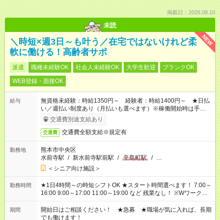
掲載日：2026.08.10
未読
NEW
＼時短×週3日～も叶う／在宅ではないけれど柔
軟に働ける！高齢者サポ
派遣
職種未経験OK
社会人未経験OK
大学生歓迎
ブランクOK
WEB登録・面接OK
無資格未経験：時給1350円～ 経験者：時給1400円～ ★日払
給与
い／週払い制度あり（月払いも選べます）※稼働開始時は手続き
完了次第のお支払いとなります。
交通費別途支給あり
交通費全額支給※規定有
交通費
熊本市中央区
勤務地
水前寺駅
/
新水前寺駅前駅
/
辛島町駅
/
…
＜シニア向け施設＞
★1日4時間～の時短シフトOK ★スタート時間選べます！ 7:00～
勤務時間
16:00 9:00～17:00 11:00～19:00 など 残業なし！ ※Wワークの
場合、他のお仕事と合わせ週40時間超の就業はご案内できませ
ん ※法令に基づき、週20時間以上勤務は社会保険への加入対象
開始日はご相談ください！ ★急募 ★職場が気に入れば、長期
期間
となります ※労働者派遣法（日雇い派遣の原則禁止）により、
でも働けます！