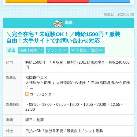
掲載日：2026.08.06
未読
＼完全在宅＊未経験OK！／時給1500円＊服装
自由！大手サイトでお問い合わせ対応
派遣
職種未経験OK
ブランクOK
WEB登録・面接OK
時給1500円 ＊月収例：8時間×20日勤務の場合＝月収240,000
給与
円
福岡市中央区
勤務地
天神駅から徒歩
/
天神南駅から徒歩
/
赤坂(福岡県)駅から徒歩
/
…
コールセンター
・08:55～18:00 ・09:55～19:00 ・10:55～20:00 ・12:55～
勤務時間
22:00
即日～長期
期間
日払いOK
/
履歴書不要
/
服装自由
/
シフト勤務
特徴