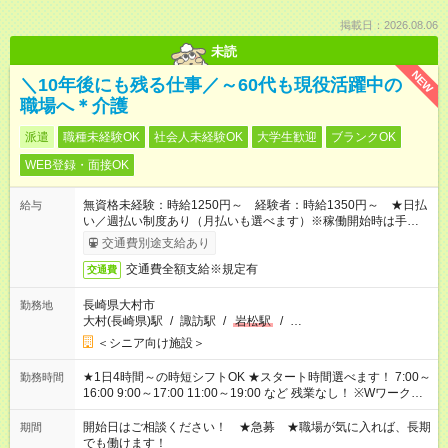
掲載日：2026.08.06
未読
NEW
＼10年後にも残る仕事／～60代も現役活躍中の
職場へ＊介護
派遣
職種未経験OK
社会人未経験OK
大学生歓迎
ブランクOK
WEB登録・面接OK
無資格未経験：時給1250円～ 経験者：時給1350円～ ★日払
給与
い／週払い制度あり（月払いも選べます）※稼働開始時は手続き
完了次第のお支払いとなります。
交通費別途支給あり
交通費全額支給※規定有
交通費
長崎県大村市
勤務地
大村(長崎県)駅
/
諏訪駅
/
岩松駅
/
…
＜シニア向け施設＞
★1日4時間～の時短シフトOK ★スタート時間選べます！ 7:00～
勤務時間
16:00 9:00～17:00 11:00～19:00 など 残業なし！ ※Wワークの
場合、他のお仕事と合わせ週40時間超の就業はご案内できませ
ん ※法令に基づき、週20時間以上勤務は社会保険への加入対象
開始日はご相談ください！ ★急募 ★職場が気に入れば、長期
期間
となります ※労働者派遣法（日雇い派遣の原則禁止）により、
でも働けます！