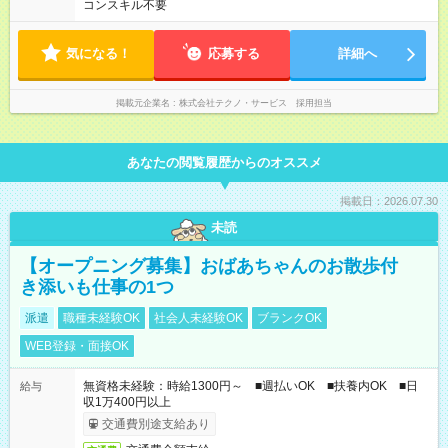
コンスキル不要
気になる！
応募する
詳細へ
掲載元企業名
株式会社テクノ・サービス 採用担当
あなたの閲覧履歴からのオススメ
掲載日：2026.07.30
未読
【オープニング募集】おばあちゃんのお散歩付
き添いも仕事の1つ
派遣
職種未経験OK
社会人未経験OK
ブランクOK
WEB登録・面接OK
無資格未経験：時給1300円～ ■週払いOK ■扶養内OK ■日
給与
収1万400円以上
交通費別途支給あり