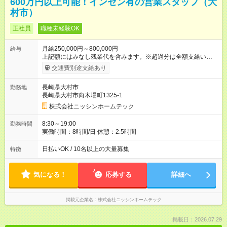
600万円以上可能！インセン有の営業スタッフ（大
村市）
正社員
職種未経験OK
月給250,000円～800,000円
給与
上記額にはみなし残業代を含みます。※超過分は全額支給いたし
ます。 みなし残業代 70,000円／月 みなし残業時間 50時間／月
交通費別途支給あり
月給25万円+平均インセンティブ22万円＝＼＼47万円／／ ＊イ
ンセンティブは平均なので、もっと多い人ももちろんいます！
長崎県大村市
勤務地
【入社2ヶ月間】 月給30万円（研修手当7万円含む）＋賞与2回
長崎県大村市向木場町1325-1
※上記月給には一律のみなし残業代（35時間分/50,000円）が含
まれます。超過分は別途支給いたします。 【入社3ヶ月目以降】
株式会社ニッシンホームテック
月給25万円以上＋インセンティブ＋賞与2回 ※上記月給には一律
のみなし残業代（50時間分/70,000円）が含まれます。超過分は
8:30～19:00
勤務時間
別途支給いたします。 【試用期間】試用期間あり 試用期間の長
実働時間：8時間/日 休憩：2.5時間
さ：2ヶ月 ※ 雇用形態と給与に、本採用時と異なる部分がありま
す。 雇用形態：本採用時と同じです。 給与：月給 300,000
日払いOK / 10名以上の大量募集
特徴
円 ～ 300,000円 上記額にはみなし残業代を含みます。※超過分
は全額支給いたします。 みなし残業代 50,000円／月 みなし残業
時間 35時間／月 【1日の流れ（例）】 08:00 ～ 出社・朝礼、チ
気になる！
応募する
詳細へ
ームでの目標確認 09:00 ～ 先輩の車に同乗して担当エリアへ移
動（未経験のうちは必ず先輩が同行！） 10:00 ～ お客様宅への
ご挨拶・お困りごとのヒアリング 12:00 ～ お昼休憩（地域の美
掲載元企業名
株式会社ニッシンホームテック
味しいランチを先輩と食べることも） 13:00 ～ 午後の訪問（休
憩を取りながら無理なく回ります） 17:00 ～ 帰社、書類作成、
翌日の準備 18:00 ～ 退社（残業は少なめでプライベートも充
掲載日：2026.07.29