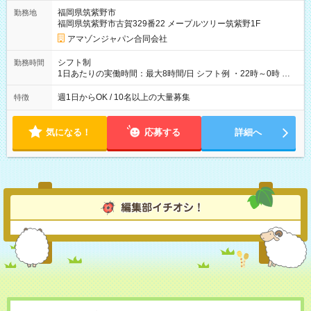
そのほか所定の条件が適用されます 【試用期間】試用期間なし
福岡県筑紫野市
勤務地
福岡県筑紫野市古賀329番22 メープルツリー筑紫野1F
アマゾンジャパン合同会社
シフト制
勤務時間
1日あたりの実働時間：最大8時間/日 シフト例 ・22時～0時 入
社後、就業可能シフトをご確認の上、申請してください。
週1日からOK / 10名以上の大量募集
特徴
気になる！
応募する
詳細へ