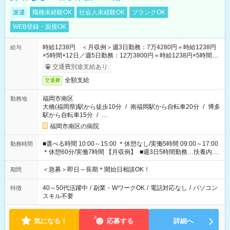
派遣
職種未経験OK
社会人未経験OK
ブランクOK
WEB登録・面接OK
時給1238円 ＜月収例＞週3日勤務：7万4280円＝時給1238円
給与
×5時間×12日／週5日勤務：12万3800円＝時給1238円×5時間
×20日★前払い制度あり（会社規定内）
交通費別途支給あり
全額支給
交通費
福岡市南区
勤務地
大橋(福岡県)駅から徒歩10分
/
南福岡駅から自転車20分
/
博多
駅から自転車15分
/
…
福岡市南区の病院
■選べる時間 10:00～15:00 ＊休憩なし/実働5時間 09:00～17:00
勤務時間
＊休憩60分/実働7時間 【月収例】 ■週3日5時間勤務…扶養内可
能 74,280円（時給1238円×5時間×12日） ■週3日7時間勤務
103,992円（時給1238円×7時間×12日） ■週5日5時間勤務
＜急募＞即日～長期＊開始日相談OK！
期間
123,800円（時給1238円×5時間×20日） ■週5日7時間勤務
173,320円（時給1238円×7時間×20日）
40～50代活躍中
/
副業・WワークOK
/
電話対応なし
/
パソコン
特徴
スキル不要
気になる！
応募する
詳細へ