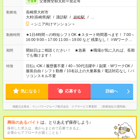
交通費全額支給※規定有
交通費
長崎県大村市
勤務地
大村(長崎県)駅
/
諏訪駅
/
岩松駅
/
…
＜シニア向けマンション＞
★1日4時間～の時短シフトOK ★スタート時間選べます！ 7:00～
勤務時間
16:00 9:00～17:00 11:00～19:00 など 残業なし！ ※Wワークの
場合、他のお仕事と合わせ週40時間超の就業はご案内できませ
ん ※法令に基づき、週20時間以上勤務は社会保険への加入対象
開始日はご相談ください！ ★急募 ★職場が気に入れば、長期
期間
となります ※労働者派遣法（日雇い派遣の原則禁止）により、
でも働けます！
短時間・短期間の就業はご案内が難しい場合があります
日払いOK
/
履歴書不要
/
40～50代活躍中
/
副業・WワークOK
/
特徴
服装自由
/
シフト勤務
/
10名以上の大量募集
/
電話対応なし
/
パ
ソコンスキル不要
気になる！
応募する
詳細へ
掲載元企業名
マンパワーグループ株式会社 ケアサービス事業部 （医療福祉介護関連）
興味のあるバイト
は、とりあえず保存しよう♪
保存した求人は、後からまとめて応募できるよ。
企業からアプローチが届くことも！