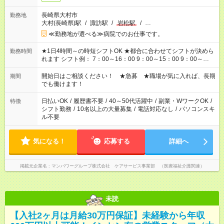
長崎県大村市
勤務地
大村(長崎県)駅
/
諏訪駅
/
岩松駅
/
…
≪勤務地が選べる≫病院でのお仕事です。
★1日4時間～の時短シフトOK ★都合に合わせてシフトが決めら
勤務時間
れます シフト例： 7：00～16：00 9：00～15：00 9：00～
18：00 11：00～20：00 など ※Wワークの場合、他のお仕事と
合わせ週40時間超の就業はご案内できません ※法令に基づき、
開始日はご相談ください！ ★急募 ★職場が気に入れば、長期
期間
週20時間以上勤務は社会保険への加入対象となります ※労働者
でも働けます！
派遣法（日雇い派遣の原則禁止）により、短時間・短期間の就
業はご案内が難しい場合があります
日払いOK
/
履歴書不要
/
40～50代活躍中
/
副業・WワークOK
/
特徴
シフト勤務
/
10名以上の大量募集
/
電話対応なし
/
パソコンスキ
ル不要
気になる！
応募する
詳細へ
掲載元企業名
マンパワーグループ株式会社 ケアサービス事業部 （医療福祉介護関連）
未読
【入社2ヶ月は月給30万円保証】未経験から年収