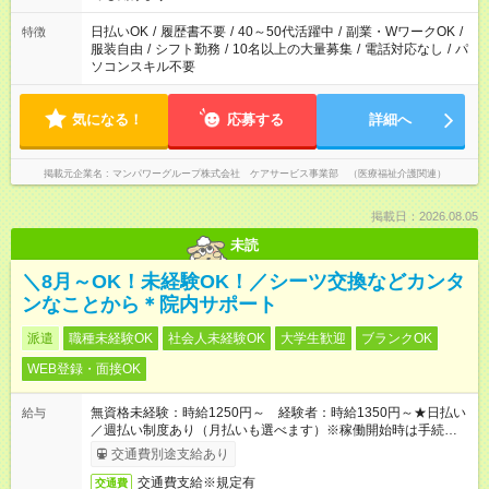
短時間・短期間の就業はご案内が難しい場合があります
日払いOK
/
履歴書不要
/
40～50代活躍中
/
副業・WワークOK
/
特徴
服装自由
/
シフト勤務
/
10名以上の大量募集
/
電話対応なし
/
パ
ソコンスキル不要
気になる！
応募する
詳細へ
掲載元企業名
マンパワーグループ株式会社 ケアサービス事業部 （医療福祉介護関連）
掲載日：2026.08.05
未読
＼8月～OK！未経験OK！／シーツ交換などカンタ
ンなことから＊院内サポート
派遣
職種未経験OK
社会人未経験OK
大学生歓迎
ブランクOK
WEB登録・面接OK
無資格未経験：時給1250円～ 経験者：時給1350円～★日払い
給与
／週払い制度あり（月払いも選べます）※稼働開始時は手続き完
了次第のお支払いとなります。
交通費別途支給あり
交通費支給※規定有
交通費