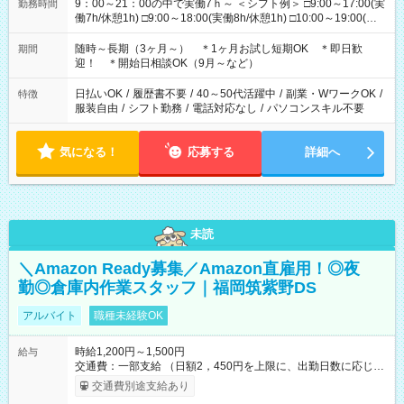
9：00～21：00の中で実働7ｈ～ ＜シフト例＞ □9:00～17:00(実
勤務時間
働7h/休憩1h) □9:00～18:00(実働8h/休憩1h) □10:00～19:00(実
働8h/休憩1h) □11:00～20:00(実働8h/休憩1h) □12:00～20:00(実
働7h/休憩1h) □12:00～21:00(実働7h/休憩1h) ＊固定OK ＊選べ
随時～長期（3ヶ月～） ＊1ヶ月お試し短期OK ＊即日歓
期間
る時間帯！
迎！ ＊開始日相談OK（9月～など）
日払いOK
/
履歴書不要
/
40～50代活躍中
/
副業・WワークOK
/
特徴
服装自由
/
シフト勤務
/
電話対応なし
/
パソコンスキル不要
気になる！
応募する
詳細へ
未読
＼Amazon Ready募集／Amazon直雇用！◎夜
勤◎倉庫内作業スタッフ｜福岡筑紫野DS
アルバイト
職種未経験OK
時給1,200円～1,500円
給与
交通費：一部支給 （日額2，450円を上限に、出勤日数に応じて
実費支給） ※22:00～翌5:00までは時給25%UP！ ■給与前払い
交通費別途支給あり
制度あり ※前払い額の上限あり、手数料無料（Amazon負担）