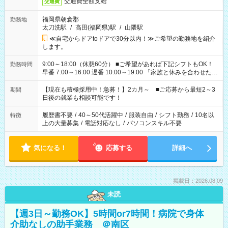
交通費全額支給
交通費
福岡県朝倉郡
勤務地
太刀洗駅
/
高田(福岡県)駅
/
山隈駅
≪自宅からドアtoドアで30分以内！≫ご希望の勤務地を紹介
します。
9:00～18:00（休憩60分） ■ご希望があれば下記シフトもOK！
勤務時間
早番 7:00～16:00 遅番 10:00～19:00 「家族と休みを合わせた
い」 「余裕を持って夕飯の準備がしたい」 「できれば残業はし
たくない」 など、ご希望を教えてくださいね。 ※Wワーク希望
【現在も積極採用中！急募！】2カ月～ ■ご応募から最短2～3
期間
の方へ 今ご覧のお仕事で希望する勤務時間と、もう1つのお仕事
日後の就業も相談可能です！
の勤務時間。 合計で週40時間を超える場合は応募できません。
履歴書不要
/
40～50代活躍中
/
服装自由
/
シフト勤務
/
10名以
特徴
上の大量募集
/
電話対応なし
/
パソコンスキル不要
気になる！
応募する
詳細へ
掲載日：2026.08.09
未読
【週3日～勤務OK】5時間or7時間！病院で身体
介助なしの助手業務 ＠南区