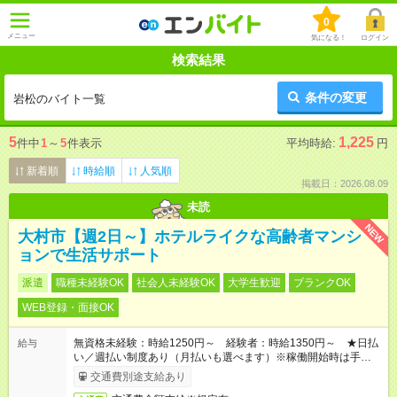
0
メニュー
気になる！
ログイン
検索結果
条件の変更
岩松のバイト一覧
5
1,225
件中
1
～
5
件表示
平均時給:
円
新着順
時給順
人気順
掲載日：2026.08.09
未読
NEW
大村市【週2日～】ホテルライクな高齢者マンシ
ョンで生活サポート
派遣
職種未経験OK
社会人未経験OK
大学生歓迎
ブランクOK
WEB登録・面接OK
無資格未経験：時給1250円～ 経験者：時給1350円～ ★日払
給与
い／週払い制度あり（月払いも選べます）※稼働開始時は手続き
完了次第のお支払いとなります。
交通費別途支給あり