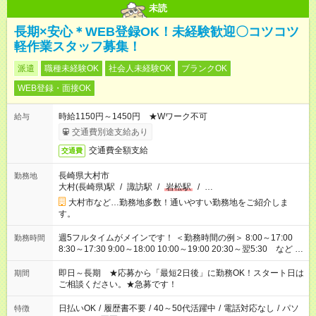
実） 試用期間後からインセンティブ支給となります。
未読
長期×安心＊WEB登録OK！未経験歓迎〇コツコツ
軽作業スタッフ募集！
派遣
職種未経験OK
社会人未経験OK
ブランクOK
WEB登録・面接OK
時給1150円～1450円 ★Wワーク不可
給与
交通費別途支給あり
交通費全額支給
交通費
長崎県大村市
勤務地
大村(長崎県)駅
/
諏訪駅
/
岩松駅
/
…
大村市など…勤務地多数！通いやすい勤務地をご紹介しま
す。
週5フルタイムがメインです！ ＜勤務時間の例＞ 8:00～17:00
勤務時間
8:30～17:30 9:00～18:00 10:00～19:00 20:30～翌5:30 など ★
その他にも勤務時間多数！ 日勤のみ、残業なし、交替制など
ご希望を教えてください！
即日～長期 ★応募から「最短2日後」に勤務OK！スタート日は
期間
ご相談ください。★急募です！
日払いOK
/
履歴書不要
/
40～50代活躍中
/
電話対応なし
/
パソ
特徴