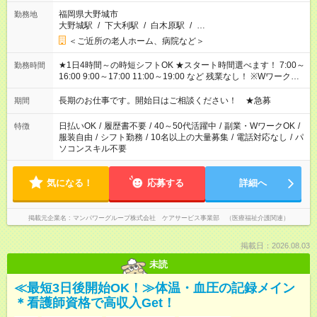
福岡県大野城市
勤務地
大野城駅
/
下大利駅
/
白木原駅
/
…
＜ご近所の老人ホーム、病院など＞
★1日4時間～の時短シフトOK ★スタート時間選べます！ 7:00～
勤務時間
16:00 9:00～17:00 11:00～19:00 など 残業なし！ ※Wワークの
場合、他のお仕事と合わせ週40時間超の就業はご案内できませ
ん ※法令に基づき、週20時間以上勤務は社会保険への加入対象
長期のお仕事です。開始日はご相談ください！ ★急募
期間
となります ※労働者派遣法（日雇い派遣の原則禁止）により、
短時間・短期間の就業はご案内が難しい場合があります
日払いOK
/
履歴書不要
/
40～50代活躍中
/
副業・WワークOK
/
特徴
服装自由
/
シフト勤務
/
10名以上の大量募集
/
電話対応なし
/
パ
ソコンスキル不要
気になる！
応募する
詳細へ
掲載元企業名
マンパワーグループ株式会社 ケアサービス事業部 （医療福祉介護関連）
掲載日：2026.08.03
未読
≪最短3日後開始OK！≫体温・血圧の記録メイン
＊看護師資格で高収入Get！