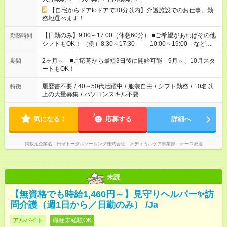
【自宅からドアtoドアで30分以内】介護施設でのお仕事。勤
務地選べます！
【日勤のみ】9:00～17:00（休憩60分） ■ご希望があればその他
勤務時間
シフトもOK！ （例）8:30～17:30 10:00～19:00 など
「家族とお休みを合わせたい」 「できれば残業はしたくない」
など、あなたのご希望に沿ったお仕事をご紹介します！ ※Wワ
2ヶ月～ ■ご応募から最短3日後に開始可能 9月～、10月スタ
期間
ーク希望の方へ 今ご覧のお仕事で希望する勤務時間と、もう1つ
ートもOK！
のお仕事の勤務時間。 合計で週40時間を超える場合は応募でき
ません
履歴書不要
/
40～50代活躍中
/
服装自由
/
シフト勤務
/
10名以
特徴
上の大量募集
/
パソコンスキル不要
気になる！
応募する
詳細へ
掲載元企業名
日研トータルソーシング株式会社 メディカルケア事業部 ナース派遣
未読
【無資格でも時給1,460円～】見守りヘルパー✨訪
問介護（週1日から／日勤のみ） /Ja
アルバイト
職種未経験OK