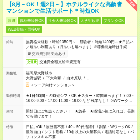
NEW
【8月～OK！週2日～】ホテルライクな高齢者
マンションで生活サポート＊時短OK
派遣
職種未経験OK
社会人未経験OK
大学生歓迎
ブランクOK
WEB登録・面接OK
無資格未経験：時給1350円～ 経験者：時給1400円～★日払い
給与
／週払い制度あり（月払いも選べます）※稼働開始時は手続き完
了次第のお支払いとなります。
交通費別途支給あり
交通費全額支給※規定有
交通費
福岡県大野城市
勤務地
大野城駅
/
下大利駅
/
白木原駅
/
…
＜シニア向けマンション＞
★1日4時間～の時短シフトOK ★スタート時間選べます！ 7:00～
勤務時間
16:00 9:00～17:00 11:00～19:00 など 残業なし！ ※Wワークの
場合、他のお仕事と合わせ週40時間超の就業はご案内できませ
ん ※法令に基づき、週20時間以上勤務は社会保険への加入対象
開始日はご相談ください！ ★急募 ★職場が気に入れば、長期
期間
となります ※労働者派遣法（日雇い派遣の原則禁止）により、
でも働けます！
短時間・短期間の就業はご案内が難しい場合があります
日払いOK
/
履歴書不要
/
40～50代活躍中
/
副業・WワークOK
/
特徴
服装自由
/
シフト勤務
/
10名以上の大量募集
/
電話対応なし
/
パ
ソコンスキル不要