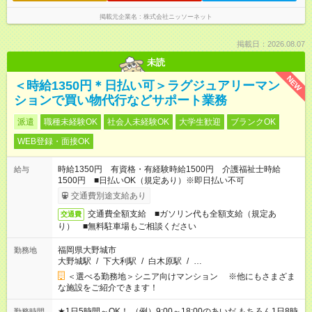
掲載元企業名
株式会社ニッソーネット
掲載日：2026.08.07
未読
NEW
＜時給1350円＊日払い可＞ラグジュアリーマン
ションで買い物代行などサポート業務
派遣
職種未経験OK
社会人未経験OK
大学生歓迎
ブランクOK
WEB登録・面接OK
時給1350円 有資格・有経験時給1500円 介護福祉士時給
給与
1500円 ■日払いOK（規定あり）※即日払い不可
交通費別途支給あり
交通費全額支給 ■ガソリン代も全額支給（規定あ
交通費
り） ■無料駐車場もご相談ください
福岡県大野城市
勤務地
大野城駅
/
下大利駅
/
白木原駅
/
…
＜選べる勤務地＞シニア向けマンション ※他にもさまざま
な施設をご紹介できます！
★1日5時間～OK！ （例）9:00～18:00のあいだ もちろん1日8時
勤務時間