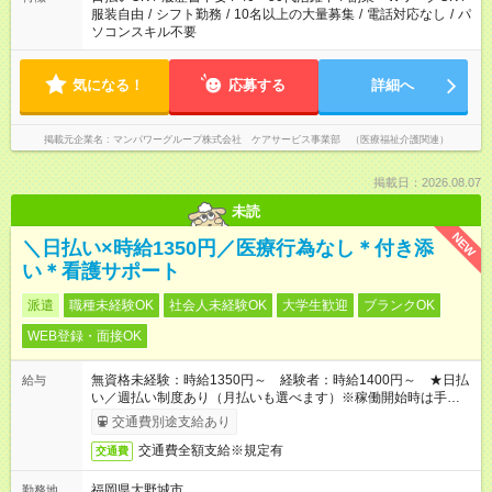
服装自由
/
シフト勤務
/
10名以上の大量募集
/
電話対応なし
/
パ
ソコンスキル不要
気になる！
応募する
詳細へ
掲載元企業名
マンパワーグループ株式会社 ケアサービス事業部 （医療福祉介護関連）
掲載日：2026.08.07
未読
NEW
＼日払い×時給1350円／医療行為なし＊付き添
い＊看護サポート
派遣
職種未経験OK
社会人未経験OK
大学生歓迎
ブランクOK
WEB登録・面接OK
無資格未経験：時給1350円～ 経験者：時給1400円～ ★日払
給与
い／週払い制度あり（月払いも選べます）※稼働開始時は手続き
完了次第のお支払いとなります。
交通費別途支給あり
交通費全額支給※規定有
交通費
福岡県大野城市
勤務地