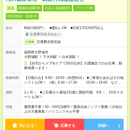
派遣
職種未経験OK
社会人未経験OK
ブランクOK
WEB登録・面接OK
時給1900円～ ■週払いOK ■日収1万5200円以上
給与
交通費別途支給あり
交通費全額支給
交通費
福岡県大野城市
勤務地
大野城駅
/
下大利駅
/
白木原駅
/
…
【自宅からドアtoドアで30分以内】介護施設でのお仕事。勤
務地選べます！
【日勤のみ】9:00～18:00（休憩60分） ■ご希望があればその他
勤務時間
シフトもOK！ （例）8:30～17:30 10:00～19:00 など
「家族とお休みを合わせたい」 「できれば残業はしたくない」
など、あなたのご希望に沿ったお仕事をご紹介します！ ※Wワ
2ヶ月～ ■ご応募から最短3日後に開始可能 9月～、10月スタ
期間
ーク希望の方へ 今ご覧のお仕事で希望する勤務時間と、もう1つ
ートもOK！
のお仕事の勤務時間。 合計で週40時間を超える場合は応募でき
ません
履歴書不要
/
40～50代活躍中
/
服装自由
/
シフト勤務
/
10名以
特徴
上の大量募集
/
パソコンスキル不要
気になる！
応募する
詳細へ