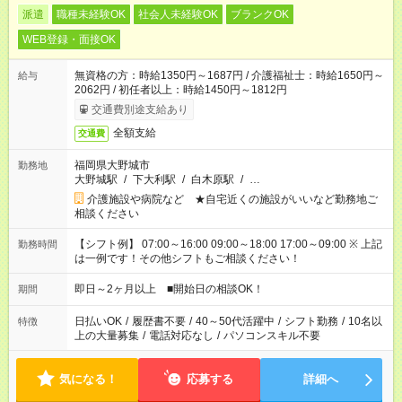
派遣
職種未経験OK
社会人未経験OK
ブランクOK
WEB登録・面接OK
無資格の方：時給1350円～1687円 / 介護福祉士：時給1650円～
給与
2062円 / 初任者以上：時給1450円～1812円
交通費別途支給あり
全額支給
交通費
福岡県大野城市
勤務地
大野城駅
/
下大利駅
/
白木原駅
/
…
介護施設や病院など ★自宅近くの施設がいいなど勤務地ご
相談ください
【シフト例】 07:00～16:00 09:00～18:00 17:00～09:00 ※ 上記
勤務時間
は一例です！その他シフトもご相談ください！
即日～2ヶ月以上 ■開始日の相談OK！
期間
日払いOK
/
履歴書不要
/
40～50代活躍中
/
シフト勤務
/
10名以
特徴
上の大量募集
/
電話対応なし
/
パソコンスキル不要
気になる！
応募する
詳細へ