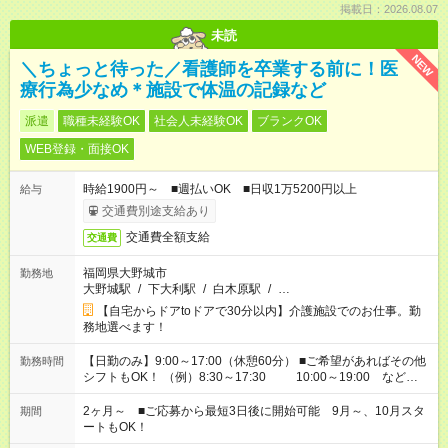
掲載日：2026.08.07
未読
NEW
＼ちょっと待った／看護師を卒業する前に！医
療行為少なめ＊施設で体温の記録など
派遣
職種未経験OK
社会人未経験OK
ブランクOK
WEB登録・面接OK
時給1900円～ ■週払いOK ■日収1万5200円以上
給与
交通費別途支給あり
交通費全額支給
交通費
福岡県大野城市
勤務地
大野城駅
/
下大利駅
/
白木原駅
/
…
【自宅からドアtoドアで30分以内】介護施設でのお仕事。勤
務地選べます！
【日勤のみ】9:00～17:00（休憩60分） ■ご希望があればその他
勤務時間
シフトもOK！ （例）8:30～17:30 10:00～19:00 など
「家族とお休みを合わせたい」 「できれば残業はしたくない」
など、あなたのご希望に沿ったお仕事をご紹介します！ ※Wワ
2ヶ月～ ■ご応募から最短3日後に開始可能 9月～、10月スタ
期間
ーク希望の方へ 今ご覧のお仕事で希望する勤務時間と、もう1つ
ートもOK！
のお仕事の勤務時間。 合計で週40時間を超える場合は応募でき