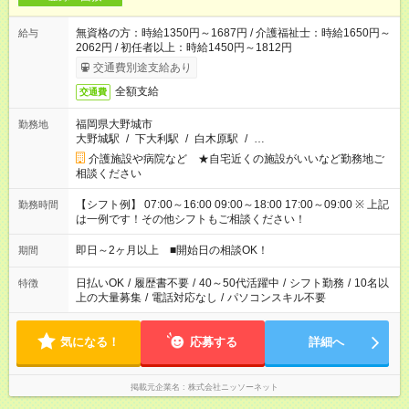
無資格の方：時給1350円～1687円 / 介護福祉士：時給1650円～
給与
2062円 / 初任者以上：時給1450円～1812円
交通費別途支給あり
全額支給
交通費
福岡県大野城市
勤務地
大野城駅
/
下大利駅
/
白木原駅
/
…
介護施設や病院など ★自宅近くの施設がいいなど勤務地ご
相談ください
【シフト例】 07:00～16:00 09:00～18:00 17:00～09:00 ※ 上記
勤務時間
は一例です！その他シフトもご相談ください！
即日～2ヶ月以上 ■開始日の相談OK！
期間
日払いOK
/
履歴書不要
/
40～50代活躍中
/
シフト勤務
/
10名以
特徴
上の大量募集
/
電話対応なし
/
パソコンスキル不要
気になる！
応募する
詳細へ
掲載元企業名
株式会社ニッソーネット