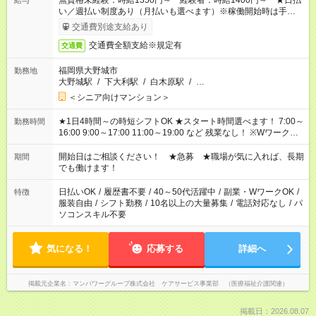
無資格未経験：時給1350円～ 経験者：時給1400円～ ★日払
給与
い／週払い制度あり（月払いも選べます）※稼働開始時は手続き
完了次第のお支払いとなります。
交通費別途支給あり
交通費全額支給※規定有
交通費
福岡県大野城市
勤務地
大野城駅
/
下大利駅
/
白木原駅
/
…
＜シニア向けマンション＞
★1日4時間～の時短シフトOK ★スタート時間選べます！ 7:00～
勤務時間
16:00 9:00～17:00 11:00～19:00 など 残業なし！ ※Wワークの
場合、他のお仕事と合わせ週40時間超の就業はご案内できませ
ん ※法令に基づき、週20時間以上勤務は社会保険への加入対象
開始日はご相談ください！ ★急募 ★職場が気に入れば、長期
期間
となります ※労働者派遣法（日雇い派遣の原則禁止）により、
でも働けます！
短時間・短期間の就業はご案内が難しい場合があります
日払いOK
/
履歴書不要
/
40～50代活躍中
/
副業・WワークOK
/
特徴
服装自由
/
シフト勤務
/
10名以上の大量募集
/
電話対応なし
/
パ
ソコンスキル不要
気になる！
応募する
詳細へ
掲載元企業名
マンパワーグループ株式会社 ケアサービス事業部 （医療福祉介護関連）
掲載日：2026.08.07