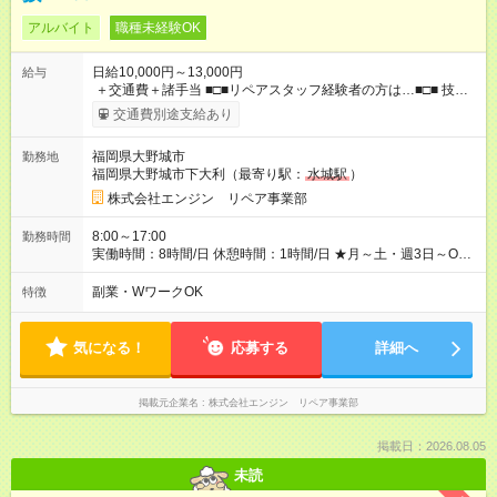
アルバイト
職種未経験OK
日給10,000円～13,000円
給与
＋交通費＋諸手当 ■□■リペアスタッフ経験者の方は…■□■ 技術
チェック後に日給を決定します！ ・現場数に応じて『日給が1.2
交通費別途支給あり
倍』！ ・その他手当により『1.5倍』になることも…！ ・その他
1日ごとの評価ポイントもあり 頑張った分だけ評価されます！ ◆
福岡県大野城市
勤務地
交通費規定支給 ◆残業手当あり ◆子供手当あり ◆宿泊手当あり
福岡県大野城市下大利（最寄り駅：
水城駅
）
(2000円/1日) ※宿泊を伴う現場の場合 ◆先輩スタッフの給与例
﹋﹋﹋﹋﹋﹋﹋﹋﹋﹋﹋ ・週5日勤務Aさん ＞＞日給10，000円
株式会社エンジン リペア事業部
×20勤務 ＞＞月収20万円＋諸手当 【試用期間】試用期間あり 試
用期間の長さ：6ヶ月 ※ 雇用形態と給与に、本採用時と異なる部
8:00～17:00
勤務時間
分があります。 雇用形態：本採用時と同じです。 給与：日
実働時間：8時間/日 休憩時間：1時間/日 ★月～土・週3日～OK
給 8,460円以上 ::::: ::::: ::::: ::::: ::::: :::::: 120勤務までは日給8，460
★週4～5日入れる方大歓迎！※日時相談OK ★時期により連休取
円 121勤務目から日給10，000円～ となります。
得も可能！ ＼毎月希望シフト提出で働きやすい！／ 毎月20日ま
副業・WワークOK
特徴
::::: ::::: ::::: ::::: ::::: ::::::
でに翌月の勤務希望シフトを提出◎ ※シフト変更は前週までに相
談OK
気になる！
応募する
詳細へ
掲載元企業名
株式会社エンジン リペア事業部
掲載日：2026.08.05
未読