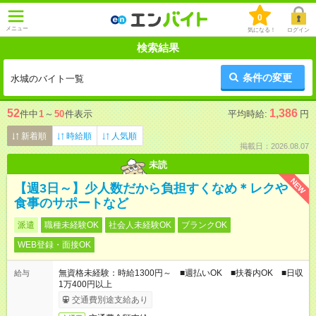
0
メニュー
気になる！
ログイン
検索結果
条件の変更
水城のバイト一覧
52
1,386
件中
1
～
50
件表示
平均時給:
円
新着順
時給順
人気順
掲載日：2026.08.07
未読
NEW
【週3日～】少人数だから負担すくなめ＊レクや
食事のサポートなど
派遣
職種未経験OK
社会人未経験OK
ブランクOK
WEB登録・面接OK
無資格未経験：時給1300円～ ■週払いOK ■扶養内OK ■日収
給与
1万400円以上
交通費別途支給あり