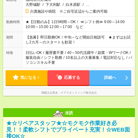
大野城駅
/
下大利駅
/
白木原駅
/
…
介護施設や病院 ※ご自宅近辺からご案内可能
★【日勤のみ】1日5時間～OK！ ≪シフト例≫ 9:00～14:00
勤務時間
10:00～15:00 12:00～17:00 など
【急募】即日勤務OK！中旬～など開始日相談可 ★まずはお試
期間
し2カ月～のスタートも歓迎！
日払いOK
/
履歴書不要
/
40～50代活躍中
/
副業・WワークOK
/
特徴
服装自由
/
シフト勤務
/
10名以上の大量募集
/
電話対応なし
/
パ
ソコンスキル不要
気になる！
応募する
詳細へ
掲載元企業名
ケアスタッフィング株式会社
未読
★☆リペアスタッフ★☆モクモク作業好き必
見！！柔軟シフトでプライベート充実！☆WEB面
接OK☆