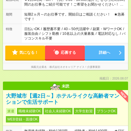
間のお仕事もご紹介可能です！ご希望をお聞かせください！ ★
家庭の都合でお休みが必要な場合も遠慮なくご相談ください。
※週最低15時間以上の勤務が必要です
短期2ヵ月～のお仕事です。開始日はご相談ください！ ★急募
期間
です！
日払いOK
/
履歴書不要
/
40～50代活躍中
/
副業・WワークOK
/
特徴
服装自由
/
シフト勤務
/
10名以上の大量募集
/
電話対応なし
/
パ
ソコンスキル不要
気になる！
応募する
詳細へ
掲載元企業名
株式会社ネオキャリア ナイス！介護事業部
掲載日：2026.08.07
未読
NEW
大野城市【週2日～】ホテルライクな高齢者マン
ションで生活サポート
派遣
職種未経験OK
社会人未経験OK
大学生歓迎
ブランクOK
WEB登録・面接OK