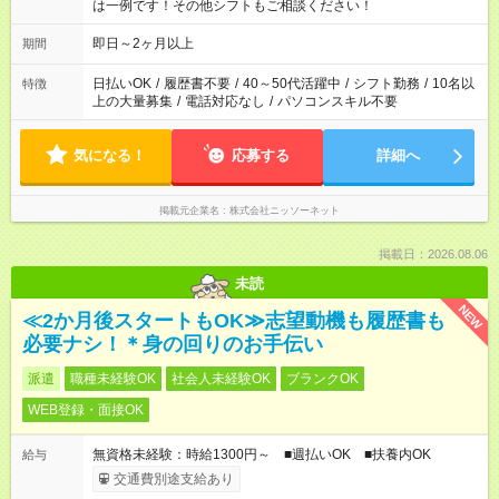
は一例です！その他シフトもご相談ください！
即日～2ヶ月以上
期間
日払いOK
/
履歴書不要
/
40～50代活躍中
/
シフト勤務
/
10名以
特徴
上の大量募集
/
電話対応なし
/
パソコンスキル不要
気になる！
応募する
詳細へ
掲載元企業名
株式会社ニッソーネット
掲載日：2026.08.06
未読
NEW
≪2か月後スタートもOK≫志望動機も履歴書も
必要ナシ！＊身の回りのお手伝い
派遣
職種未経験OK
社会人未経験OK
ブランクOK
WEB登録・面接OK
無資格未経験：時給1300円～ ■週払いOK ■扶養内OK
給与
交通費別途支給あり