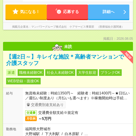
気になる！
応募する
詳細へ
掲載元企業名
マンパワーグループ株式会社 ケアサービス事業部 （医療福祉介護関連）
掲載日：2026.08.05
未読
NEW
【週2日～】キレイな施設＊高齢者マンションで
介護スタッフ
派遣
職種未経験OK
社会人未経験OK
大学生歓迎
ブランクOK
WEB登録・面接OK
無資格未経験：時給1350円～ 経験者：時給1400円～★日払い
給与
／週払い制度あり（月払いも選べます）※稼働開始時は手続き完
了次第のお支払いとなります。
交通費別途支給あり
交通費全額支給※規定有
交通費
～5万円
月収例
福岡県大野城市
勤務地
大野城駅
/
下大利駅
/
白木原駅
/
…