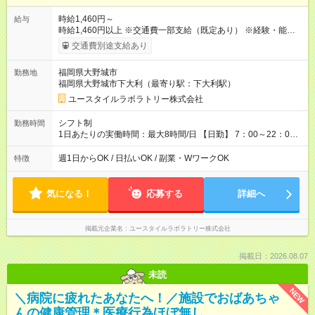
時給1,460円～
給与
時給1,460円以上 ※交通費一部支給（既定あり） ※経験・能力を
考慮して決定します 【収入例】 週1回勤務の場合：1,460円×8時
交通費別途支給あり
間×4回=4万6,720円 週3回勤務の場合：1,460円×8時間×12回
=14万0,160円 週5回勤務の場合：1,460円×8時間×20回=23万
福岡県大野城市
勤務地
3,600円 【試用期間】試用期間あり 試用期間の長さ：2ヶ月
福岡県大野城市下大利（最寄り駅：下大利駅）
※ 雇用形態と給与に、本採用時と異なる部分があります。 雇用
形態：本採用時と同じです。 給与：時給 1,060円以上
ユースタイルラボラトリー株式会社
シフト制
勤務時間
1日あたりの実働時間：最大8時間/日 【日勤】 7：00～22：00
の間で4～8時間勤務（休憩時間は法定通り） ※週1日～OK ／ 1
日4時間から勤務OK ／ 夜勤なし ＊＊ 勤務時間例 ＊＊ ■7時
週1日からOK / 日払いOK / 副業・WワークOK
特徴
から11時 ■9時から18時 ■17時から21時 など ※訪問先により
変動 ※曜日固定（毎週同じ曜日勤務）
気になる！
応募する
詳細へ
掲載元企業名
ユースタイルラボラトリー株式会社
掲載日：2026.08.07
未読
NEW
＼病院に疲れたあなたへ！／施設でおばあちゃ
んの健康管理＊医療行為ほぼ無し