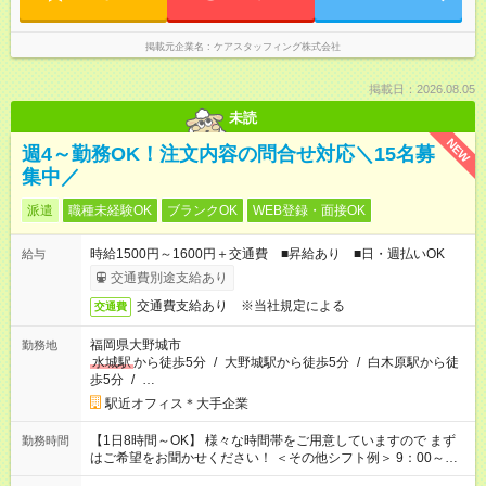
掲載元企業名
ケアスタッフィング株式会社
掲載日：2026.08.05
未読
NEW
週4～勤務OK！注文内容の問合せ対応＼15名募
集中／
派遣
職種未経験OK
ブランクOK
WEB登録・面接OK
時給1500円～1600円＋交通費 ■昇給あり ■日・週払いOK
給与
交通費別途支給あり
交通費支給あり ※当社規定による
交通費
福岡県大野城市
勤務地
水城駅
から徒歩5分
/
大野城駅から徒歩5分
/
白木原駅から徒
歩5分
/
…
駅近オフィス＊大手企業
【1日8時間～OK】 様々な時間帯をご用意していますので まず
勤務時間
はご希望をお聞かせください！ ＜その他シフト例＞ 9：00～
17：00 11：00～20：00 などなど！その他のお時間もOKです！