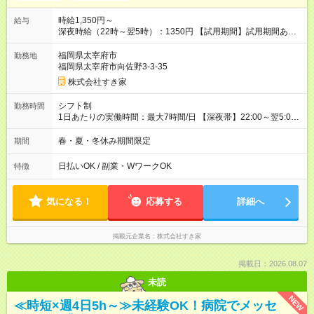
時給1,350円～
給与
深夜時給（22時～翌5時）：1350円 【試用期間】試用期間あり
試用期間の長さ：1ヶ月 雇用形態、給与は本採用時と同じです。
試用期間の実態は30日（※条件変更なし）ですが、切り上げで
福岡県太宰府市
勤務地
一ヶ月とさせていただきます。 研修制度あり：15時間(研修中も
福岡県太宰府市向佐野3-3-35
同時給）
株式会社すき家
シフト制
勤務時間
1日あたりの実働時間：最大7時間/日 【深夜帯】22:00～翌5:00
週2日～・1日2h～OK◎ ※22:00から翌5:00までは18歳以上の方
のみ勤務可能です（18歳未満の深夜業務禁止のため） ★深夜で
春・夏・冬休み期間限定
期間
も安心して働けます★ すき家では、ワンオペを禁止していま
す。 必ず、2名以上での勤務を行いますので、安心して働けま
日払いOK / 副業・WワークOK
特徴
す。
気になる！
応募する
詳細へ
掲載元企業名
株式会社すき家
掲載日：2026.08.07
未読
NEW
≪時短×週4日5h～≫未経験OK！病院でメッセ