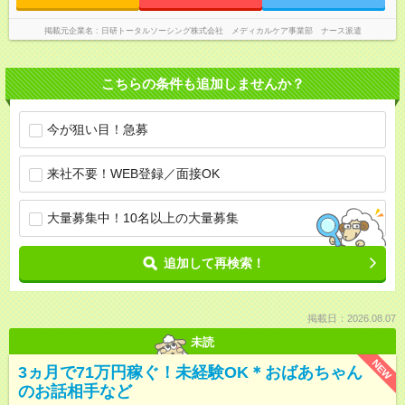
掲載元企業名
日研トータルソーシング株式会社 メディカルケア事業部 ナース派遣
こちらの条件も追加しませんか？
今が狙い目！急募
来社不要！WEB登録／面接OK
大量募集中！10名以上の大量募集
追加して再検索！
掲載日：2026.08.07
未読
NEW
3ヵ月で71万円稼ぐ！未経験OK＊おばあちゃん
のお話相手など