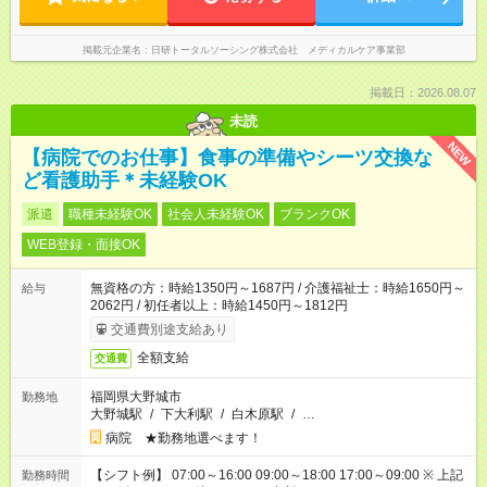
掲載元企業名
日研トータルソーシング株式会社 メディカルケア事業部
掲載日：2026.08.07
未読
NEW
【病院でのお仕事】食事の準備やシーツ交換な
ど看護助手＊未経験OK
派遣
職種未経験OK
社会人未経験OK
ブランクOK
WEB登録・面接OK
無資格の方：時給1350円～1687円 / 介護福祉士：時給1650円～
給与
2062円 / 初任者以上：時給1450円～1812円
交通費別途支給あり
全額支給
交通費
福岡県大野城市
勤務地
大野城駅
/
下大利駅
/
白木原駅
/
…
病院 ★勤務地選べます！
【シフト例】 07:00～16:00 09:00～18:00 17:00～09:00 ※ 上記
勤務時間