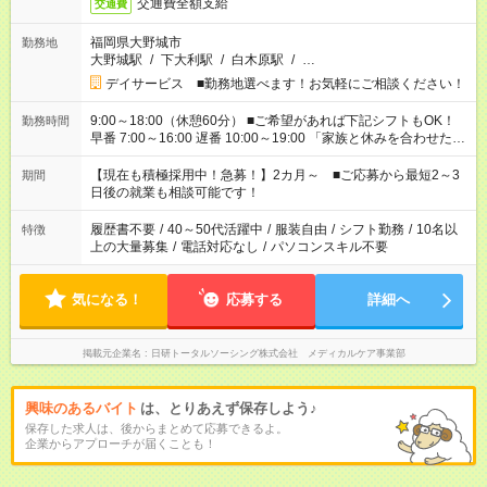
交通費全額支給
交通費
福岡県大野城市
勤務地
大野城駅
/
下大利駅
/
白木原駅
/
…
デイサービス ■勤務地選べます！お気軽にご相談ください！
9:00～18:00（休憩60分） ■ご希望があれば下記シフトもOK！
勤務時間
早番 7:00～16:00 遅番 10:00～19:00 「家族と休みを合わせた
い」 「余裕を持って夕飯の準備がしたい」 「できれば残業はし
たくない」 など、ご希望を教えてくださいね。 ※Wワーク希望
【現在も積極採用中！急募！】2カ月～ ■ご応募から最短2～3
期間
の方へ 今ご覧のお仕事で希望する勤務時間と、もう1つのお仕事
日後の就業も相談可能です！
の勤務時間。 合計で週40時間を超える場合は応募できません。
履歴書不要
/
40～50代活躍中
/
服装自由
/
シフト勤務
/
10名以
特徴
上の大量募集
/
電話対応なし
/
パソコンスキル不要
気になる！
応募する
詳細へ
掲載元企業名
日研トータルソーシング株式会社 メディカルケア事業部
興味のあるバイト
は、とりあえず保存しよう♪
保存した求人は、後からまとめて応募できるよ。
企業からアプローチが届くことも！