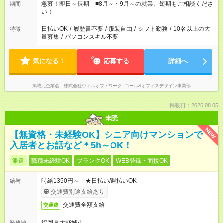
急募！即日～長期 ■8月～・9月～の就業、短期もご相談くださ
期間
い！
日払いOK
/
履歴書不要
/
服装自由
/
シフト勤務
/
10名以上の大
特徴
量募集
/
パソコンスキル不要
気になる！
応募する
詳細へ
掲載元企業名
株式会社ウィルオブ・ワーク コール&オフィスデザイン事業部
掲載日：2026.08.05
未読
NEW
【無資格・未経験OK】シニア向けマンションで
入居者とお話など＊5h～OK！
派遣
職種未経験OK
ブランクOK
WEB登録・面接OK
時給1350円～ ★日払い/週払いOK
給与
交通費別途支給あり
交通費全額支給
交通費
福岡県大野城市
勤務地