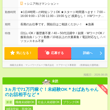
＜シニア向けマンション＞
★1日4時間～の時短シフトOK ★スタート時間選べます！ 7:00～
勤務時間
16:00 9:00～17:00 11:00～19:00 など 残業なし！ ※Wワークの
場合、他のお仕事と合わせ週40時間超の就業はご案内できませ
ん ※法令に基づき、週20時間以上勤務は社会保険への加入対象
長期のお仕事です。開始日はご相談ください！ ★急募
期間
となります ※労働者派遣法（日雇い派遣の原則禁止）により、
短時間・短期間の就業はご案内が難しい場合があります
日払いOK
/
履歴書不要
/
40～50代活躍中
/
副業・WワークOK
/
特徴
服装自由
/
シフト勤務
/
10名以上の大量募集
/
電話対応なし
/
パ
ソコンスキル不要
気になる！
応募する
詳細へ
掲載元企業名
マンパワーグループ株式会社 ケアサービス事業部 （医療福祉介護関連）
掲載日：2026.08.05
未読
NEW
3ヵ月で71万円稼ぐ！未経験OK＊おばあちゃん
のお話相手など＊
派遣
職種未経験OK
社会人未経験OK
ブランクOK
WEB登録・面接OK