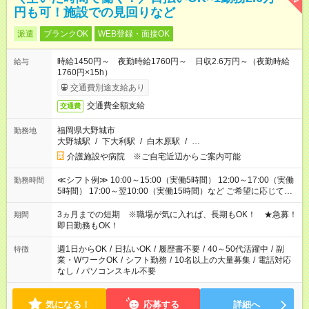
円も可！施設での見回りなど
派遣
ブランクOK
WEB登録・面接OK
時給1450円～ 夜勤時給1760円～ 日収2.6万円～（夜勤時給
給与
1760円×15h）
交通費別途支給あり
交通費全額支給
交通費
福岡県大野城市
勤務地
大野城駅
/
下大利駅
/
白木原駅
/
…
介護施設や病院 ※ご自宅近辺からご案内可能
≪シフト例≫ 10:00～15:00（実働5時間） 12:00～17:00（実働
勤務時間
5時間） 17:00～翌10:00（実働15時間）など ご希望に応じて、
働く時間は調整できます！ お気軽に担当へ相談ください！
3ヵ月までの短期 ※職場が気に入れば、長期もOK！ ★急募！
期間
即日勤務もOK！
週1日からOK
/
日払いOK
/
履歴書不要
/
40～50代活躍中
/
副
特徴
業・WワークOK
/
シフト勤務
/
10名以上の大量募集
/
電話対応
なし
/
パソコンスキル不要
気になる！
応募する
詳細へ