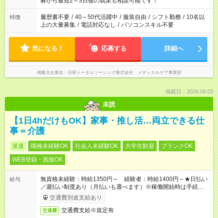
募から最短2～3日後の就業も相談可能です！
の勤務時間。 合計で週40時間を超える場合は応募できません。
履歴書不要
/
40～50代活躍中
/
服装自由
/
シフト勤務
/
10名以
特徴
上の大量募集
/
電話対応なし
/
パソコンスキル不要
気になる！
応募する
詳細へ
掲載元企業名
日研トータルソーシング株式会社 メディカルケア事業部
掲載日：2026.08.03
未読
【1日4hだけもOK】家事・推し活…両立できる仕
事＝介護
派遣
職種未経験OK
社会人未経験OK
大学生歓迎
ブランクOK
WEB登録・面接OK
無資格未経験：時給1350円～ 経験者：時給1400円～★日払い
給与
／週払い制度あり（月払いも選べます）※稼働開始時は手続き完
了次第のお支払いとなります。
交通費別途支給あり
交通費支給※規定有
交通費