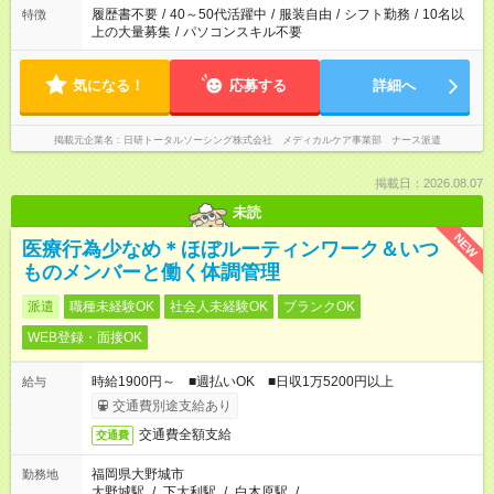
ません
履歴書不要
/
40～50代活躍中
/
服装自由
/
シフト勤務
/
10名以
特徴
上の大量募集
/
パソコンスキル不要
気になる！
応募する
詳細へ
掲載元企業名
日研トータルソーシング株式会社 メディカルケア事業部 ナース派遣
掲載日：2026.08.07
未読
NEW
医療行為少なめ＊ほぼルーティンワーク＆いつ
ものメンバーと働く体調管理
派遣
職種未経験OK
社会人未経験OK
ブランクOK
WEB登録・面接OK
時給1900円～ ■週払いOK ■日収1万5200円以上
給与
交通費別途支給あり
交通費全額支給
交通費
福岡県大野城市
勤務地
大野城駅
/
下大利駅
/
白木原駅
/
…