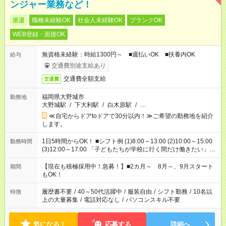
ンジャー業務など！
派遣
職種未経験OK
社会人未経験OK
ブランクOK
WEB登録・面接OK
無資格未経験：時給1300円～ ■週払いOK ■扶養内OK
給与
交通費別途支給あり
交通費全額支給
交通費
福岡県大野城市
勤務地
大野城駅
/
下大利駅
/
白木原駅
/
…
≪自宅からドアtoドアで30分以内！≫ご希望の勤務地を紹介
します。
1日5時間からOK！ ■シフト例 (1)8:00～13:00 (2)10:00～15:00
勤務時間
(3)12:00～17:00 「子どもたちが学校に行く間だけ働きたい」
「余裕を持って夕飯の準備がしたい」 「午前中は働いて、午後
はプライベートの時間にしたい」 など、ご希望を教えてくださ
【現在も積極採用中！急募！】■2カ月～ 8月～、9月スタート
期間
いね。 ※Wワーク希望の方へ 今ご覧のお仕事で希望する勤務時
もOK！
間と、もう1つのお仕事の勤務時間。 合計で週40時間を超える
場合は応募できません。
履歴書不要
/
40～50代活躍中
/
服装自由
/
シフト勤務
/
10名以
特徴
上の大量募集
/
電話対応なし
/
パソコンスキル不要
気になる！
応募する
詳細へ