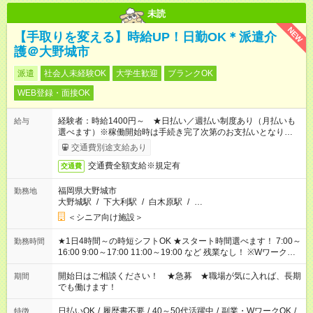
未読
NEW
【手取りを変える】時給UP！日勤OK＊派遣介
護＠大野城市
派遣
社会人未経験OK
大学生歓迎
ブランクOK
WEB登録・面接OK
経験者：時給1400円～ ★日払い／週払い制度あり（月払いも
給与
選べます）※稼働開始時は手続き完了次第のお支払いとなりま
す。
交通費別途支給あり
交通費全額支給※規定有
交通費
福岡県大野城市
勤務地
大野城駅
/
下大利駅
/
白木原駅
/
…
＜シニア向け施設＞
★1日4時間～の時短シフトOK ★スタート時間選べます！ 7:00～
勤務時間
16:00 9:00～17:00 11:00～19:00 など 残業なし！ ※Wワークの
場合、他のお仕事と合わせ週40時間超の就業はご案内できませ
ん ※法令に基づき、週20時間以上勤務は社会保険への加入対象
開始日はご相談ください！ ★急募 ★職場が気に入れば、長期
期間
となります ※労働者派遣法（日雇い派遣の原則禁止）により、
でも働けます！
短時間・短期間の就業はご案内が難しい場合があります
日払いOK
/
履歴書不要
/
40～50代活躍中
/
副業・WワークOK
/
特徴