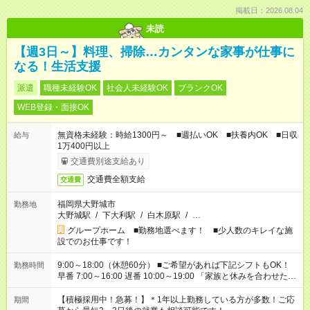
掲載日：2026.08.04
未読
【週3日～】料理、掃除…カンタンな家事が仕事に
なる！生活支援
派遣
職種未経験OK
社会人未経験OK
ブランクOK
WEB登録・面接OK
無資格未経験：時給1300円～ ■週払いOK ■扶養内OK ■日収
給与
1万400円以上
交通費別途支給あり
交通費全額支給
交通費
福岡県大野城市
勤務地
大野城駅
/
下大利駅
/
白木原駅
/
…
グループホーム ■勤務地選べます！ ■少人数のキレイな施
設でのお仕事です！
9:00～18:00（休憩60分） ■ご希望があれば下記シフトもOK！
勤務時間
早番 7:00～16:00 遅番 10:00～19:00 「家族と休みを合わせた
い」 「余裕を持って夕飯の準備がしたい」 「できれば残業はし
たくない」 など、ご希望を教えてくださいね。 ※Wワーク希望
【積極採用中！急募！】＊1年以上勤務している方が多数！ご応
期間
の方へ 今ご覧のお仕事で希望する勤務時間と、もう1つのお仕事