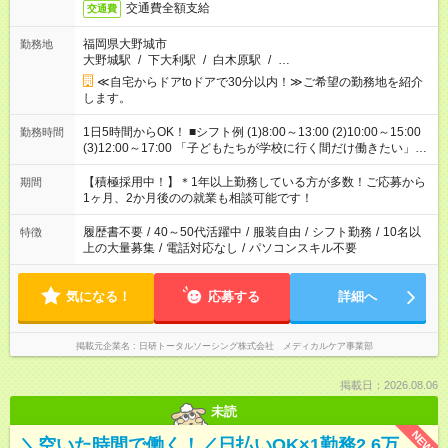
交通費全額支給
交通費
福岡県大野城市
勤務地
大野城駅
/
下大利駅
/
白木原駅
/
…
≪自宅からドアtoドアで30分以内！≫ご希望の勤務地を紹介
します。
1日5時間からOK！ ■シフト例 (1)8:00～13:00 (2)10:00～15:00
勤務時間
(3)12:00～17:00 「子どもたちが学校に行く間だけ働きたい」
「余裕を持って夕飯の準備がしたい」 「午前中は働いて、午後
はプライベートの時間にしたい」 など、ご希望を教えてくださ
【積極採用中！】＊1年以上勤務している方が多数！ご応募から
期間
いね。 ※Wワーク希望の方へ 今ご覧のお仕事で希望する勤務時
1ヶ月、2か月後のの就業も相談可能です！
間と、もう1つのお仕事の勤務時間。 合計で週40時間を超える
場合は応募できません。
履歴書不要
/
40～50代活躍中
/
服装自由
/
シフト勤務
/
10名以
特徴
上の大量募集
/
電話対応なし
/
パソコンスキル不要
気になる！
応募する
詳細へ
掲載元企業名
日研トータルソーシング株式会社 メディカルケア事業部
掲載日：2026.08.06
未読
NEW
＼空いた時間で働く！／日払いOK×1勤務2.6万