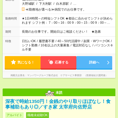
大野城駅
/
下大利駅
/
白木原駅
/
…
≪勤務地が選べる≫病院でのお仕事です。
★1日4時間～の時短シフトOK ★都合に合わせてシフトが決めら
勤務時間
れます シフト例： 7：00～16：00 9：00～15：00 9：00～
18：00 11：00～20：00 など ※Wワークの場合、他のお仕事と
合わせ週40時間超の就業はご案内できません ※法令に基づき、
長期のお仕事です。開始日はご相談ください！ ★急募
期間
週20時間以上勤務は社会保険への加入対象となります ※労働者
派遣法（日雇い派遣の原則禁止）により、短時間・短期間の就
日払いOK
/
履歴書不要
/
40～50代活躍中
/
副業・WワークOK
/
特徴
業はご案内が難しい場合があります
シフト勤務
/
10名以上の大量募集
/
電話対応なし
/
パソコンスキ
ル不要
気になる！
応募する
詳細へ
掲載元企業名
マンパワーグループ株式会社 ケアサービス事業部 （医療福祉介護関連）
未読
深夜で時給1350円！金銭のやり取りほぼなし！食
事補助もあり◎／すき家 太宰府向佐野店
アルバイト
職種未経験OK