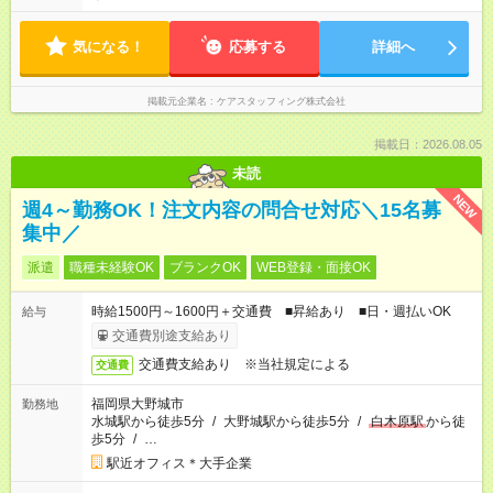
気になる！
応募する
詳細へ
掲載元企業名
ケアスタッフィング株式会社
掲載日：2026.08.05
未読
NEW
週4～勤務OK！注文内容の問合せ対応＼15名募
集中／
派遣
職種未経験OK
ブランクOK
WEB登録・面接OK
時給1500円～1600円＋交通費 ■昇給あり ■日・週払いOK
給与
交通費別途支給あり
交通費支給あり ※当社規定による
交通費
福岡県大野城市
勤務地
水城駅から徒歩5分
/
大野城駅から徒歩5分
/
白木原駅
から徒
歩5分
/
…
駅近オフィス＊大手企業