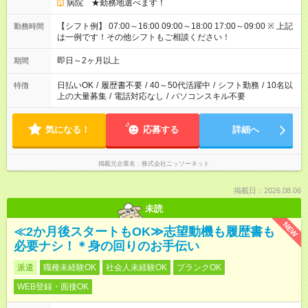
病院 ★勤務地選べます！
【シフト例】 07:00～16:00 09:00～18:00 17:00～09:00 ※ 上記
勤務時間
は一例です！その他シフトもご相談ください！
即日～2ヶ月以上
期間
日払いOK
/
履歴書不要
/
40～50代活躍中
/
シフト勤務
/
10名以
特徴
上の大量募集
/
電話対応なし
/
パソコンスキル不要
気になる！
応募する
詳細へ
掲載元企業名
株式会社ニッソーネット
掲載日：2026.08.06
未読
NEW
≪2か月後スタートもOK≫志望動機も履歴書も
必要ナシ！＊身の回りのお手伝い
派遣
職種未経験OK
社会人未経験OK
ブランクOK
WEB登録・面接OK