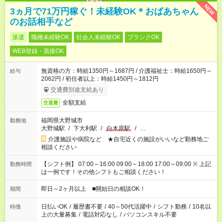
NEW
3ヵ月で71万円稼ぐ！未経験OK＊おばあちゃん
のお話相手など
派遣
職種未経験OK
社会人未経験OK
ブランクOK
WEB登録・面接OK
無資格の方：時給1350円～1687円 / 介護福祉士：時給1650円～
給与
2062円 / 初任者以上：時給1450円～1812円
交通費別途支給あり
全額支給
交通費
福岡県大野城市
勤務地
大野城駅
/
下大利駅
/
白木原駅
/
…
介護施設や病院など ★自宅近くの施設がいいなど勤務地ご
相談ください
【シフト例】 07:00～16:00 09:00～18:00 17:00～09:00 ※ 上記
勤務時間
は一例です！その他シフトもご相談ください！
即日～2ヶ月以上 ■開始日の相談OK！
期間
日払いOK
/
履歴書不要
/
40～50代活躍中
/
シフト勤務
/
10名以
特徴
上の大量募集
/
電話対応なし
/
パソコンスキル不要