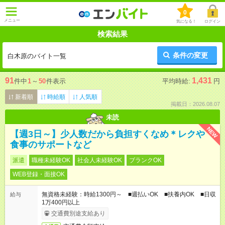
0
メニュー
気になる！
ログイン
検索結果
条件の変更
白木原のバイト一覧
91
1,431
件中
1
～
50
件表示
平均時給:
円
新着順
時給順
人気順
掲載日：2026.08.07
未読
NEW
【週3日～】少人数だから負担すくなめ＊レクや
食事のサポートなど
派遣
職種未経験OK
社会人未経験OK
ブランクOK
WEB登録・面接OK
無資格未経験：時給1300円～ ■週払いOK ■扶養内OK ■日収
給与
1万400円以上
交通費別途支給あり