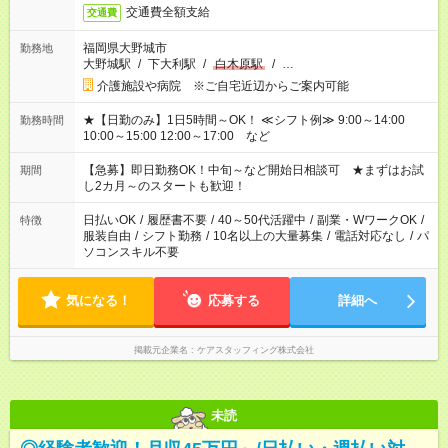
交通費全額支給
交通費
福岡県大野城市
勤務地
大野城駅
/
下大利駅
/
白木原駅
/
…
介護施設や病院 ※ご自宅近辺からご案内可能
★【日勤のみ】1日5時間～OK！ ≪シフト例≫ 9:00～14:00
勤務時間
10:00～15:00 12:00～17:00 など
【急募】即日勤務OK！中旬～など開始日相談可 ★まずはお試
期間
し2カ月～のスタートも歓迎！
日払いOK
/
履歴書不要
/
40～50代活躍中
/
副業・WワークOK
/
特徴
服装自由
/
シフト勤務
/
10名以上の大量募集
/
電話対応なし
/
パ
ソコンスキル不要
気になる！
応募する
詳細へ
掲載元企業名
ケアスタッフィング株式会社
未読