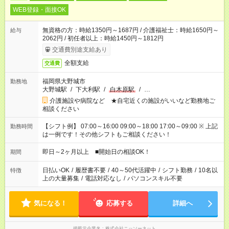
WEB登録・面接OK
無資格の方：時給1350円～1687円 / 介護福祉士：時給1650円～
給与
2062円 / 初任者以上：時給1450円～1812円
交通費別途支給あり
全額支給
交通費
福岡県大野城市
勤務地
大野城駅
/
下大利駅
/
白木原駅
/
…
介護施設や病院など ★自宅近くの施設がいいなど勤務地ご
相談ください
【シフト例】 07:00～16:00 09:00～18:00 17:00～09:00 ※ 上記
勤務時間
は一例です！その他シフトもご相談ください！
即日～2ヶ月以上 ■開始日の相談OK！
期間
日払いOK
/
履歴書不要
/
40～50代活躍中
/
シフト勤務
/
10名以
特徴
上の大量募集
/
電話対応なし
/
パソコンスキル不要
気になる！
応募する
詳細へ
掲載元企業名
株式会社ニッソーネット