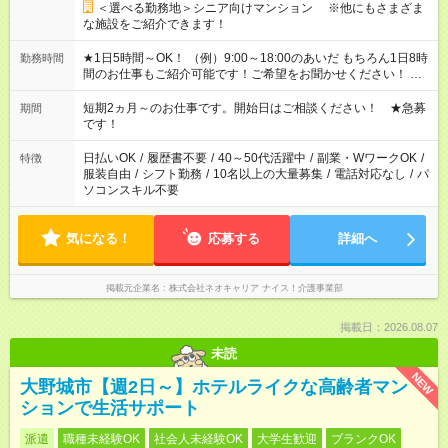
＜選べる勤務地＞シニア向けマンション ※他にもさまざま
な施設をご紹介できます！
★1日5時間～OK！ （例）9:00～18:00のあいだ もちろん1日8時
勤務時間
間のお仕事もご紹介可能です！ご希望をお聞かせください！ ★
家庭の都合でお休みが必要な場合も遠慮なくご相談ください。
※週最低15時間以上の勤務が必要です
短期2ヵ月～のお仕事です。開始日はご相談ください！ ★急募
期間
です！
日払いOK
/
履歴書不要
/
40～50代活躍中
/
副業・WワークOK
/
特徴
服装自由
/
シフト勤務
/
10名以上の大量募集
/
電話対応なし
/
パ
ソコンスキル不要
気になる！
応募する
詳細へ
掲載元企業名
株式会社ネオキャリア ナイス！介護事業部
掲載日：2026.08.07
未読
NEW
大野城市【週2日～】ホテルライクな高齢者マン
ションで生活サポート
派遣
職種未経験OK
社会人未経験OK
大学生歓迎
ブランクOK