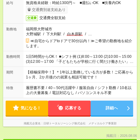
無資格未経験：時給1300円～ ■週払いOK ■扶養内OK
給与
交通費別途支給あり
交通費全額支給
交通費
福岡県大野城市
勤務地
大野城駅
/
下大利駅
/
白木原駅
/
…
≪自宅からドアtoドアで30分以内！≫ご希望の勤務地を紹介
します。
1日5時間からOK！ ■シフト例 (1)8:00～13:00 (2)10:00～15:00
勤務時間
(3)12:00～17:00 「子どもたちが学校に行く間だけ働きたい」
「余裕を持って夕飯の準備がしたい」 「午前中は働いて、午後
はプライベートの時間にしたい」 など、ご希望を教えてくださ
【積極採用中！】＊1年以上勤務している方が多数！ご応募から
期間
いね。 ※Wワーク希望の方へ 今ご覧のお仕事で希望する勤務時
1ヶ月、2か月後のの就業も相談可能です！
間と、もう1つのお仕事の勤務時間。 合計で週40時間を超える
場合は応募できません。
履歴書不要
/
40～50代活躍中
/
服装自由
/
シフト勤務
/
10名以
特徴
上の大量募集
/
電話対応なし
/
パソコンスキル不要
気になる！
応募する
詳細へ
掲載元企業名
日研トータルソーシング株式会社 メディカルケア事業部
掲載日：2026.08.06