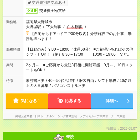
交通費別途支給あり
交通費全額支給
交通費
福岡県大野城市
勤務地
大野城駅
/
下大利駅
/
白木原駅
/
…
【自宅からドアtoドアで30分以内】介護施設でのお仕事。勤
務地選べます！
【日勤のみ】9:00～18:00（休憩60分） ■ご希望があればその他
勤務時間
シフトもOK！ （例）8:30～17:30 10:00～19:00 など
「家族とお休みを合わせたい」 「できれば残業はしたくない」
など、あなたのご希望に沿ったお仕事をご紹介します！ ※Wワ
2ヶ月～ ■ご応募から最短3日後に開始可能 9月～、10月スタ
期間
ーク希望の方へ 今ご覧のお仕事で希望する勤務時間と、もう1つ
ートもOK！
のお仕事の勤務時間。 合計で週40時間を超える場合は応募でき
ません
履歴書不要
/
40～50代活躍中
/
服装自由
/
シフト勤務
/
10名以
特徴
上の大量募集
/
パソコンスキル不要
気になる！
応募する
詳細へ
掲載元企業名
日研トータルソーシング株式会社 メディカルケア事業部 ナース派遣
掲載日：2026.08.07
未読