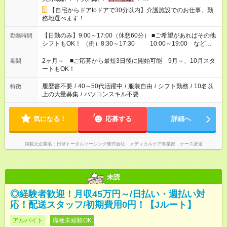
【自宅からドアtoドアで30分以内】介護施設でのお仕事。勤
務地選べます！
【日勤のみ】9:00～17:00（休憩60分） ■ご希望があればその他
勤務時間
シフトもOK！ （例）8:30～17:30 10:00～19:00 など
「家族とお休みを合わせたい」 「できれば残業はしたくない」
など、あなたのご希望に沿ったお仕事をご紹介します！ ※Wワ
2ヶ月～ ■ご応募から最短3日後に開始可能 9月～、10月スタ
期間
ーク希望の方へ 今ご覧のお仕事で希望する勤務時間と、もう1つ
ートもOK！
のお仕事の勤務時間。 合計で週40時間を超える場合は応募でき
ません
履歴書不要
/
40～50代活躍中
/
服装自由
/
シフト勤務
/
10名以
特徴
上の大量募集
/
パソコンスキル不要
気になる！
応募する
詳細へ
掲載元企業名
日研トータルソーシング株式会社 メディカルケア事業部 ナース派遣
未読
◎経験者歓迎！月収45万円～/日払い・週払い対
応！配送スタッフ/初期費用0円！【Jルート】
アルバイト
職種未経験OK