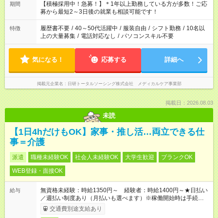
たくない」 など、ご希望を教えてくださいね。 ※Wワーク希望
【積極採用中！急募！】＊1年以上勤務している方が多数！ご応
期間
の方へ 今ご覧のお仕事で希望する勤務時間と、もう1つのお仕事
募から最短2～3日後の就業も相談可能です！
の勤務時間。 合計で週40時間を超える場合は応募できません。
履歴書不要
/
40～50代活躍中
/
服装自由
/
シフト勤務
/
10名以
特徴
上の大量募集
/
電話対応なし
/
パソコンスキル不要
気になる！
応募する
詳細へ
掲載元企業名
日研トータルソーシング株式会社 メディカルケア事業部
掲載日：2026.08.03
未読
【1日4hだけもOK】家事・推し活…両立できる仕
事＝介護
派遣
職種未経験OK
社会人未経験OK
大学生歓迎
ブランクOK
WEB登録・面接OK
無資格未経験：時給1350円～ 経験者：時給1400円～★日払い
給与
／週払い制度あり（月払いも選べます）※稼働開始時は手続き完
了次第のお支払いとなります。
交通費別途支給あり