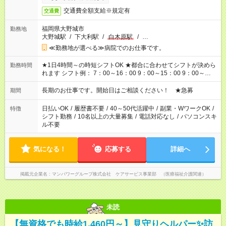
交通費全額支給※規定有
交通費
福岡県大野城市
勤務地
大野城駅
/
下大利駅
/
白木原駅
/
…
≪勤務地が選べる≫病院でのお仕事です。
★1日4時間～の時短シフトOK ★都合に合わせてシフトが決めら
勤務時間
れます シフト例： 7：00～16：00 9：00～15：00 9：00～
18：00 11：00～20：00 など ※Wワークの場合、他のお仕事と
合わせ週40時間超の就業はご案内できません ※法令に基づき、
長期のお仕事です。開始日はご相談ください！ ★急募
期間
週20時間以上勤務は社会保険への加入対象となります ※労働者
派遣法（日雇い派遣の原則禁止）により、短時間・短期間の就
日払いOK
/
履歴書不要
/
40～50代活躍中
/
副業・WワークOK
/
特徴
業はご案内が難しい場合があります
シフト勤務
/
10名以上の大量募集
/
電話対応なし
/
パソコンスキ
ル不要
気になる！
応募する
詳細へ
掲載元企業名
マンパワーグループ株式会社 ケアサービス事業部 （医療福祉介護関連）
未読
【無資格でも時給1,460円～】見守りヘルパー✨訪