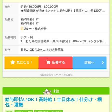
月給450,000円～800,000円
給与
★配達個数が増えるとさらに給与UP！ 1番稼ぐ人で月120万ほ
ど！ ・主要都市エリア 月収55万円／週5日稼働 月収65万~112
万円／週6日稼働 ・地方郊外エリア 月収40万円／週5日稼働 月
福岡県春日市
勤務地
収40万円~50万円／週6日稼働 ＜モデルイメージ＞ ■月収50万
福岡県春日市
円 (27歳男性/江東区在住)※元建築関係 1日150個配達×25日勤務
Jルート株式会社
(日休み) ■月収80万円(43歳男性/墨田区在住)※元営業 1日200個
配達×25日勤務(月休み) 【試用期間】試用期間なし
シフト制
勤務時間
1日あたりの実働時間：最大8時間/日 8:00～20:00（シフト制/実
働8時間） ※週5日勤務（場所次第では週4も有り） ※配達状況に
よって時間外での勤務可能性有り ※案件により多少の前後あり
日払いOK / 10名以上の大量募集
特徴
※配達が完了次第、帰社OKです
気になる！
応募する
詳細へ
掲載元企業名
Jルート株式会社
未読
給与即払いOK！高時給！土日休み！仕分け・梱
包・運搬