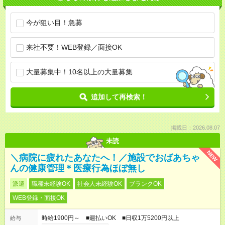
今が狙い目！急募
来社不要！WEB登録／面接OK
大量募集中！10名以上の大量募集
追加して再検索！
掲載日：2026.08.07
未読
NEW
＼病院に疲れたあなたへ！／施設でおばあちゃ
んの健康管理＊医療行為ほぼ無し
派遣
職種未経験OK
社会人未経験OK
ブランクOK
WEB登録・面接OK
時給1900円～ ■週払いOK ■日収1万5200円以上
給与