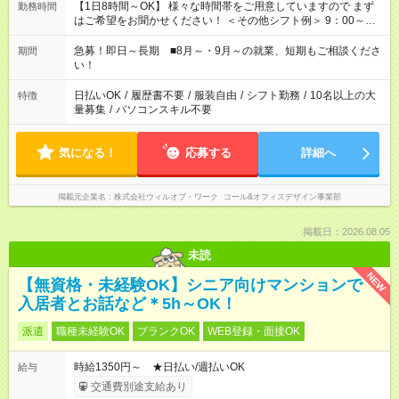
【1日8時間～OK】 様々な時間帯をご用意していますので まず
勤務時間
はご希望をお聞かせください！ ＜その他シフト例＞ 9：00～
17：00 11：00～20：00 などなど！その他のお時間もOKです！
急募！即日～長期 ■8月～・9月～の就業、短期もご相談くださ
期間
い！
日払いOK
/
履歴書不要
/
服装自由
/
シフト勤務
/
10名以上の大
特徴
量募集
/
パソコンスキル不要
気になる！
応募する
詳細へ
掲載元企業名
株式会社ウィルオブ・ワーク コール&オフィスデザイン事業部
掲載日：2026.08.05
未読
NEW
【無資格・未経験OK】シニア向けマンションで
入居者とお話など＊5h～OK！
派遣
職種未経験OK
ブランクOK
WEB登録・面接OK
時給1350円～ ★日払い/週払いOK
給与
交通費別途支給あり