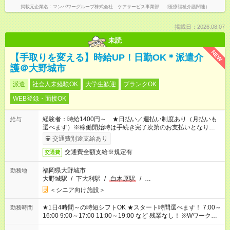
掲載元企業名
マンパワーグループ株式会社 ケアサービス事業部 （医療福祉介護関連）
掲載日：2026.08.07
未読
NEW
【手取りを変える】時給UP！日勤OK＊派遣介
護＠大野城市
派遣
社会人未経験OK
大学生歓迎
ブランクOK
WEB登録・面接OK
経験者：時給1400円～ ★日払い／週払い制度あり（月払いも
給与
選べます）※稼働開始時は手続き完了次第のお支払いとなりま
す。
交通費別途支給あり
交通費全額支給※規定有
交通費
福岡県大野城市
勤務地
大野城駅
/
下大利駅
/
白木原駅
/
…
＜シニア向け施設＞
★1日4時間～の時短シフトOK ★スタート時間選べます！ 7:00～
勤務時間
16:00 9:00～17:00 11:00～19:00 など 残業なし！ ※Wワークの
場合、他のお仕事と合わせ週40時間超の就業はご案内できませ