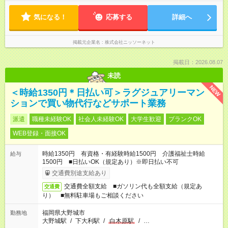
気になる！
応募する
詳細へ
掲載元企業名
株式会社ニッソーネット
掲載日：2026.08.07
未読
NEW
＜時給1350円＊日払い可＞ラグジュアリーマン
ションで買い物代行などサポート業務
派遣
職種未経験OK
社会人未経験OK
大学生歓迎
ブランクOK
WEB登録・面接OK
時給1350円 有資格・有経験時給1500円 介護福祉士時給
給与
1500円 ■日払いOK（規定あり）※即日払い不可
交通費別途支給あり
交通費全額支給 ■ガソリン代も全額支給（規定あ
交通費
り） ■無料駐車場もご相談ください
福岡県大野城市
勤務地
大野城駅
/
下大利駅
/
白木原駅
/
…