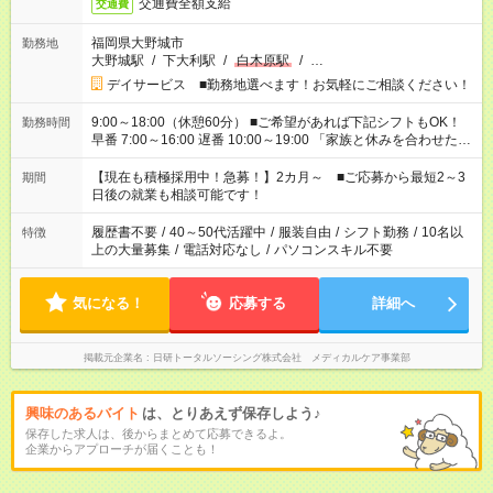
交通費全額支給
交通費
福岡県大野城市
勤務地
大野城駅
/
下大利駅
/
白木原駅
/
…
デイサービス ■勤務地選べます！お気軽にご相談ください！
9:00～18:00（休憩60分） ■ご希望があれば下記シフトもOK！
勤務時間
早番 7:00～16:00 遅番 10:00～19:00 「家族と休みを合わせた
い」 「余裕を持って夕飯の準備がしたい」 「できれば残業はし
たくない」 など、ご希望を教えてくださいね。 ※Wワーク希望
【現在も積極採用中！急募！】2カ月～ ■ご応募から最短2～3
期間
の方へ 今ご覧のお仕事で希望する勤務時間と、もう1つのお仕事
日後の就業も相談可能です！
の勤務時間。 合計で週40時間を超える場合は応募できません。
履歴書不要
/
40～50代活躍中
/
服装自由
/
シフト勤務
/
10名以
特徴
上の大量募集
/
電話対応なし
/
パソコンスキル不要
気になる！
応募する
詳細へ
掲載元企業名
日研トータルソーシング株式会社 メディカルケア事業部
興味のあるバイト
は、とりあえず保存しよう♪
保存した求人は、後からまとめて応募できるよ。
企業からアプローチが届くことも！