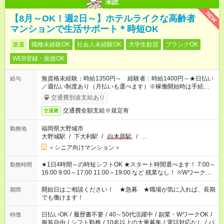
未読
NEW
【8月～OK！週2日～】ホテルライクな高齢者
マンションで生活サポート＊時短OK
派遣
職種未経験OK
社会人未経験OK
大学生歓迎
ブランクOK
WEB登録・面接OK
無資格未経験：時給1350円～ 経験者：時給1400円～★日払い
給与
／週払い制度あり（月払いも選べます）※稼働開始時は手続き完
了次第のお支払いとなります。
交通費別途支給あり
交通費全額支給※規定有
交通費
福岡県大野城市
勤務地
大野城駅
/
下大利駅
/
白木原駅
/
…
＜シニア向けマンション＞
★1日4時間～の時短シフトOK ★スタート時間選べます！ 7:00～
勤務時間
16:00 9:00～17:00 11:00～19:00 など 残業なし！ ※Wワークの
場合、他のお仕事と合わせ週40時間超の就業はご案内できませ
ん ※法令に基づき、週20時間以上勤務は社会保険への加入対象
開始日はご相談ください！ ★急募 ★職場が気に入れば、長期
期間
となります ※労働者派遣法（日雇い派遣の原則禁止）により、
でも働けます！
短時間・短期間の就業はご案内が難しい場合があります
日払いOK
/
履歴書不要
/
40～50代活躍中
/
副業・WワークOK
/
特徴
服装自由
/
シフト勤務
/
10名以上の大量募集
/
電話対応なし
/
パ