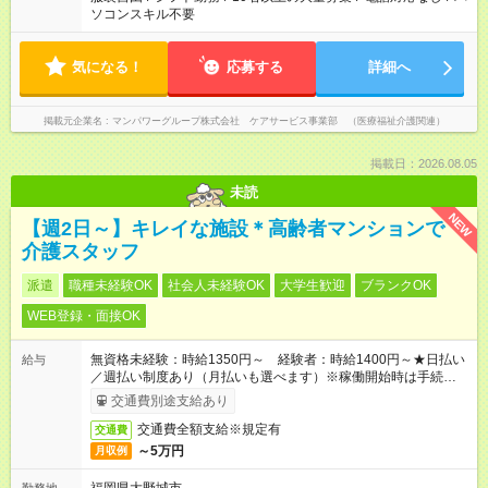
ソコンスキル不要
気になる！
応募する
詳細へ
掲載元企業名
マンパワーグループ株式会社 ケアサービス事業部 （医療福祉介護関連）
掲載日：2026.08.05
未読
NEW
【週2日～】キレイな施設＊高齢者マンションで
介護スタッフ
派遣
職種未経験OK
社会人未経験OK
大学生歓迎
ブランクOK
WEB登録・面接OK
無資格未経験：時給1350円～ 経験者：時給1400円～★日払い
給与
／週払い制度あり（月払いも選べます）※稼働開始時は手続き完
了次第のお支払いとなります。
交通費別途支給あり
交通費全額支給※規定有
交通費
～5万円
月収例