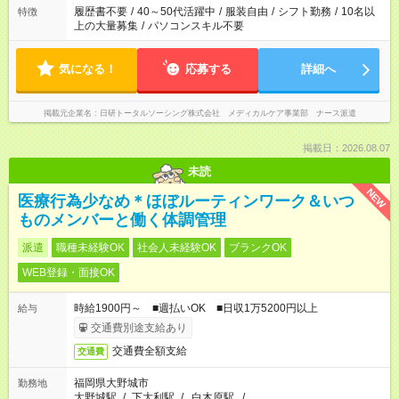
ません
履歴書不要
/
40～50代活躍中
/
服装自由
/
シフト勤務
/
10名以
特徴
上の大量募集
/
パソコンスキル不要
気になる！
応募する
詳細へ
掲載元企業名
日研トータルソーシング株式会社 メディカルケア事業部 ナース派遣
掲載日：2026.08.07
未読
NEW
医療行為少なめ＊ほぼルーティンワーク＆いつ
ものメンバーと働く体調管理
派遣
職種未経験OK
社会人未経験OK
ブランクOK
WEB登録・面接OK
時給1900円～ ■週払いOK ■日収1万5200円以上
給与
交通費別途支給あり
交通費全額支給
交通費
福岡県大野城市
勤務地
大野城駅
/
下大利駅
/
白木原駅
/
…