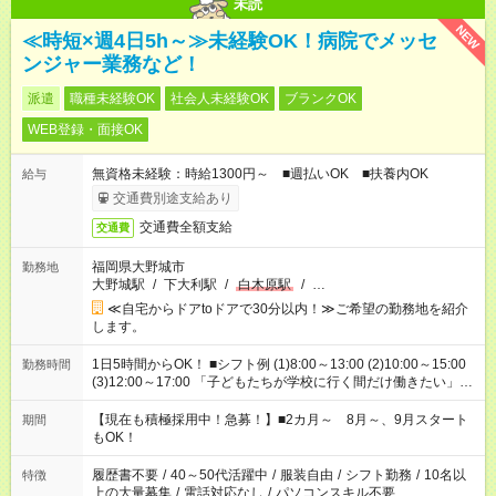
未読
NEW
≪時短×週4日5h～≫未経験OK！病院でメッセ
ンジャー業務など！
派遣
職種未経験OK
社会人未経験OK
ブランクOK
WEB登録・面接OK
無資格未経験：時給1300円～ ■週払いOK ■扶養内OK
給与
交通費別途支給あり
交通費全額支給
交通費
福岡県大野城市
勤務地
大野城駅
/
下大利駅
/
白木原駅
/
…
≪自宅からドアtoドアで30分以内！≫ご希望の勤務地を紹介
します。
1日5時間からOK！ ■シフト例 (1)8:00～13:00 (2)10:00～15:00
勤務時間
(3)12:00～17:00 「子どもたちが学校に行く間だけ働きたい」
「余裕を持って夕飯の準備がしたい」 「午前中は働いて、午後
はプライベートの時間にしたい」 など、ご希望を教えてくださ
【現在も積極採用中！急募！】■2カ月～ 8月～、9月スタート
期間
いね。 ※Wワーク希望の方へ 今ご覧のお仕事で希望する勤務時
もOK！
間と、もう1つのお仕事の勤務時間。 合計で週40時間を超える
場合は応募できません。
履歴書不要
/
40～50代活躍中
/
服装自由
/
シフト勤務
/
10名以
特徴
上の大量募集
/
電話対応なし
/
パソコンスキル不要