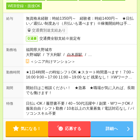
WEB登録・面接OK
無資格未経験：時給1350円～ 経験者：時給1400円～ ★日払
給与
い／週払い制度あり（月払いも選べます）※稼働開始時は手続き
完了次第のお支払いとなります。
交通費別途支給あり
交通費全額支給※規定有
交通費
福岡県大野城市
勤務地
大野城駅
/
下大利駅
/
白木原駅
/
…
＜シニア向けマンション＞
★1日4時間～の時短シフトOK ★スタート時間選べます！ 7:00～
勤務時間
16:00 9:00～17:00 11:00～19:00 など 残業なし！ ※Wワークの
場合、他のお仕事と合わせ週40時間超の就業はご案内できませ
ん ※法令に基づき、週20時間以上勤務は社会保険への加入対象
開始日はご相談ください！ ★急募 ★職場が気に入れば、長期
期間
となります ※労働者派遣法（日雇い派遣の原則禁止）により、
でも働けます！
短時間・短期間の就業はご案内が難しい場合があります
日払いOK
/
履歴書不要
/
40～50代活躍中
/
副業・WワークOK
/
特徴
服装自由
/
シフト勤務
/
10名以上の大量募集
/
電話対応なし
/
パ
ソコンスキル不要
気になる！
応募する
詳細へ