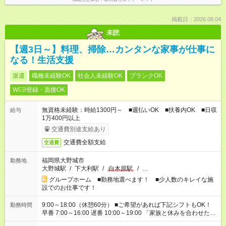
掲載日：2026.08.04
未読
【週3日～】料理、掃除…カンタンな家事が仕事に
なる！生活支援
派遣
職種未経験OK
社会人未経験OK
ブランクOK
WEB登録・面接OK
無資格未経験：時給1300円～ ■週払いOK ■扶養内OK ■日収
給与
1万400円以上
交通費別途支給あり
交通費全額支給
交通費
福岡県大野城市
勤務地
大野城駅
/
下大利駅
/
白木原駅
/
…
グループホーム ■勤務地選べます！ ■少人数のキレイな施
設でのお仕事です！
9:00～18:00（休憩60分） ■ご希望があれば下記シフトもOK！
勤務時間
早番 7:00～16:00 遅番 10:00～19:00 「家族と休みを合わせた
い」 「余裕を持って夕飯の準備がしたい」 「できれば残業はし