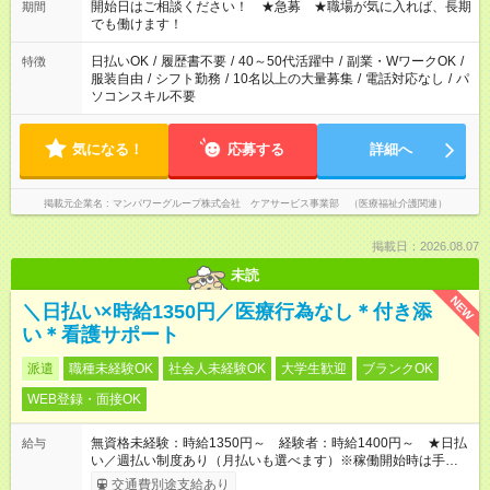
ん ※法令に基づき、週20時間以上勤務は社会保険への加入対象
開始日はご相談ください！ ★急募 ★職場が気に入れば、長期
期間
となります ※労働者派遣法（日雇い派遣の原則禁止）により、
でも働けます！
短時間・短期間の就業はご案内が難しい場合があります
日払いOK
/
履歴書不要
/
40～50代活躍中
/
副業・WワークOK
/
特徴
服装自由
/
シフト勤務
/
10名以上の大量募集
/
電話対応なし
/
パ
ソコンスキル不要
気になる！
応募する
詳細へ
掲載元企業名
マンパワーグループ株式会社 ケアサービス事業部 （医療福祉介護関連）
掲載日：2026.08.07
未読
NEW
＼日払い×時給1350円／医療行為なし＊付き添
い＊看護サポート
派遣
職種未経験OK
社会人未経験OK
大学生歓迎
ブランクOK
WEB登録・面接OK
無資格未経験：時給1350円～ 経験者：時給1400円～ ★日払
給与
い／週払い制度あり（月払いも選べます）※稼働開始時は手続き
完了次第のお支払いとなります。
交通費別途支給あり