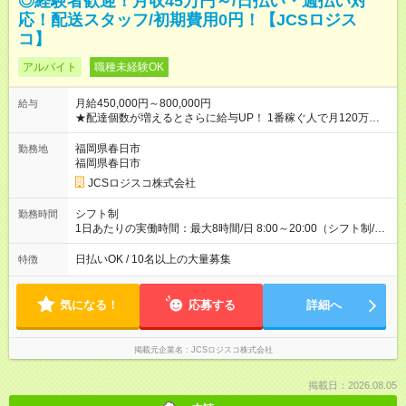
◎経験者歓迎！月収45万円～/日払い・週払い対
応！配送スタッフ/初期費用0円！【JCSロジス
コ】
アルバイト
職種未経験OK
月給450,000円～800,000円
給与
★配達個数が増えるとさらに給与UP！ 1番稼ぐ人で月120万ほ
ど！ ・主要都市エリア 月収55万円／週5日稼働 月収65万~112
万円／週6日稼働 ・地方郊外エリア 月収40万円／週5日稼働 月
福岡県春日市
勤務地
収40万円~50万円／週6日稼働 ＜モデルイメージ＞ ■月収50万
福岡県春日市
円 (27歳男性/江東区在住)※元建築関係 1日150個配達×25日勤務
JCSロジスコ株式会社
(日休み) ■月収80万円(43歳男性/墨田区在住)※元営業 1日200個
配達×25日勤務(月休み) 【試用期間】試用期間なし
シフト制
勤務時間
1日あたりの実働時間：最大8時間/日 8:00～20:00（シフト制/実
働8時間） ※週5日勤務（場所次第では週4も有り） ※配達状況に
よって時間外での勤務可能性有り ※案件により多少の前後あり
日払いOK / 10名以上の大量募集
特徴
※配達が完了次第、帰社OKです
気になる！
応募する
詳細へ
掲載元企業名
JCSロジスコ株式会社
掲載日：2026.08.05