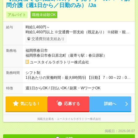
問介護（週1日から／日勤のみ） /Ja
アルバイト
職種未経験OK
時給1,460円～
給与
時給1,460円以上 ※交通費一部支給（既定あり） ※経験・能力を
考慮して決定します 【収入例】 週1回勤務の場合：1,460円×8時
交通費別途支給あり
間×4回=4万6,720円 週3回勤務の場合：1,460円×8時間×12回
=14万0,160円 週5回勤務の場合：1,460円×8時間×20回=23万
福岡県春日市
勤務地
3,600円 【試用期間】試用期間あり 試用期間の長さ：2ヶ月
福岡県春日市春日原北町（最寄り駅：春日原駅）
※ 雇用形態と給与に、本採用時と異なる部分があります。 雇用
形態：本採用時と同じです。 給与：時給 1,060円以上
ユースタイルラボラトリー株式会社
シフト制
勤務時間
1日あたりの実働時間：最大8時間/日 【日勤】 7：00～22：00
の間で4～8時間勤務（休憩時間は法定通り） ※週1日～OK ／ 1
日4時間から勤務OK ／ 夜勤なし ＊＊ 勤務時間例 ＊＊ ■7時
週1日からOK / 日払いOK / 副業・WワークOK
特徴
から11時 ■9時から18時 ■17時から21時 など ※訪問先により
変動 ※曜日固定（毎週同じ曜日勤務）
気になる！
応募する
詳細へ
掲載元企業名
ユースタイルラボラトリー株式会社
掲載日：2026.08.07