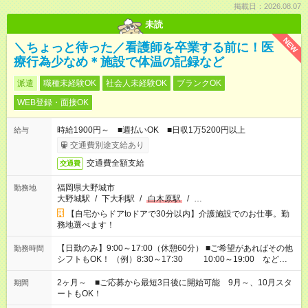
掲載日：2026.08.07
未読
NEW
＼ちょっと待った／看護師を卒業する前に！医
療行為少なめ＊施設で体温の記録など
派遣
職種未経験OK
社会人未経験OK
ブランクOK
WEB登録・面接OK
時給1900円～ ■週払いOK ■日収1万5200円以上
給与
交通費別途支給あり
交通費全額支給
交通費
福岡県大野城市
勤務地
大野城駅
/
下大利駅
/
白木原駅
/
…
【自宅からドアtoドアで30分以内】介護施設でのお仕事。勤
務地選べます！
【日勤のみ】9:00～17:00（休憩60分） ■ご希望があればその他
勤務時間
シフトもOK！ （例）8:30～17:30 10:00～19:00 など
「家族とお休みを合わせたい」 「できれば残業はしたくない」
など、あなたのご希望に沿ったお仕事をご紹介します！ ※Wワ
2ヶ月～ ■ご応募から最短3日後に開始可能 9月～、10月スタ
期間
ーク希望の方へ 今ご覧のお仕事で希望する勤務時間と、もう1つ
ートもOK！
のお仕事の勤務時間。 合計で週40時間を超える場合は応募でき