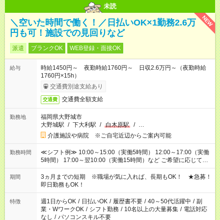
未読
NEW
＼空いた時間で働く！／日払いOK×1勤務2.6万
円も可！施設での見回りなど
派遣
ブランクOK
WEB登録・面接OK
時給1450円～ 夜勤時給1760円～ 日収2.6万円～（夜勤時給
給与
1760円×15h）
交通費別途支給あり
交通費全額支給
交通費
福岡県大野城市
勤務地
大野城駅
/
下大利駅
/
白木原駅
/
…
介護施設や病院 ※ご自宅近辺からご案内可能
≪シフト例≫ 10:00～15:00（実働5時間） 12:00～17:00（実働
勤務時間
5時間） 17:00～翌10:00（実働15時間）など ご希望に応じて、
働く時間は調整できます！ お気軽に担当へ相談ください！
3ヵ月までの短期 ※職場が気に入れば、長期もOK！ ★急募！
期間
即日勤務もOK！
週1日からOK
/
日払いOK
/
履歴書不要
/
40～50代活躍中
/
副
特徴
業・WワークOK
/
シフト勤務
/
10名以上の大量募集
/
電話対応
なし
/
パソコンスキル不要