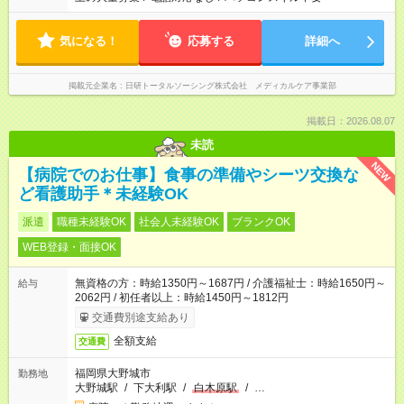
気になる！
応募する
詳細へ
掲載元企業名
日研トータルソーシング株式会社 メディカルケア事業部
掲載日：2026.08.07
未読
NEW
【病院でのお仕事】食事の準備やシーツ交換な
ど看護助手＊未経験OK
派遣
職種未経験OK
社会人未経験OK
ブランクOK
WEB登録・面接OK
無資格の方：時給1350円～1687円 / 介護福祉士：時給1650円～
給与
2062円 / 初任者以上：時給1450円～1812円
交通費別途支給あり
全額支給
交通費
福岡県大野城市
勤務地
大野城駅
/
下大利駅
/
白木原駅
/
…