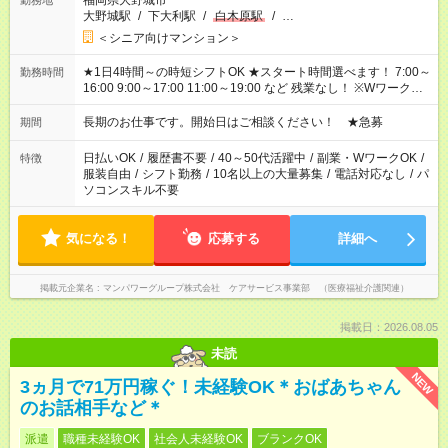
福岡県大野城市
勤務地
大野城駅
/
下大利駅
/
白木原駅
/
…
＜シニア向けマンション＞
★1日4時間～の時短シフトOK ★スタート時間選べます！ 7:00～
勤務時間
16:00 9:00～17:00 11:00～19:00 など 残業なし！ ※Wワークの
場合、他のお仕事と合わせ週40時間超の就業はご案内できませ
ん ※法令に基づき、週20時間以上勤務は社会保険への加入対象
長期のお仕事です。開始日はご相談ください！ ★急募
期間
となります ※労働者派遣法（日雇い派遣の原則禁止）により、
短時間・短期間の就業はご案内が難しい場合があります
日払いOK
/
履歴書不要
/
40～50代活躍中
/
副業・WワークOK
/
特徴
服装自由
/
シフト勤務
/
10名以上の大量募集
/
電話対応なし
/
パ
ソコンスキル不要
気になる！
応募する
詳細へ
掲載元企業名
マンパワーグループ株式会社 ケアサービス事業部 （医療福祉介護関連）
掲載日：2026.08.05
未読
NEW
3ヵ月で71万円稼ぐ！未経験OK＊おばあちゃん
のお話相手など＊
派遣
職種未経験OK
社会人未経験OK
ブランクOK