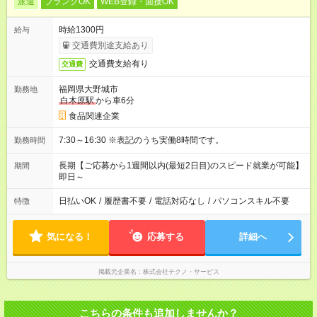
派遣
ブランクOK
WEB登録・面接OK
時給1300円
給与
交通費別途支給あり
交通費支給有り
交通費
福岡県大野城市
勤務地
白木原駅
から車6分
食品関連企業
7:30～16:30 ※表記のうち実働8時間です。
勤務時間
長期【ご応募から1週間以内(最短2日目)のスピード就業が可能】
期間
即日～
日払いOK
/
履歴書不要
/
電話対応なし
/
パソコンスキル不要
特徴
気になる！
応募する
詳細へ
掲載元企業名
株式会社テクノ・サービス
こちらの条件も追加しませんか？