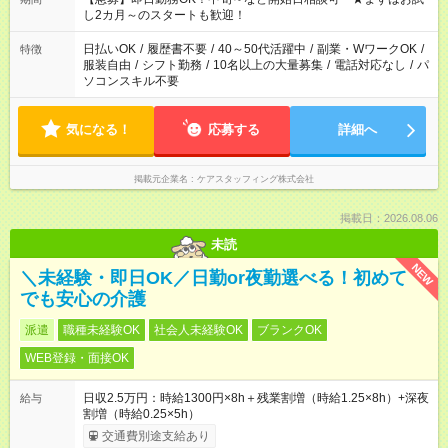
し2カ月～のスタートも歓迎！
日払いOK
/
履歴書不要
/
40～50代活躍中
/
副業・WワークOK
/
特徴
服装自由
/
シフト勤務
/
10名以上の大量募集
/
電話対応なし
/
パ
ソコンスキル不要
気になる！
応募する
詳細へ
掲載元企業名
ケアスタッフィング株式会社
掲載日：2026.08.06
未読
NEW
＼未経験・即日OK／日勤or夜勤選べる！初めて
でも安心の介護
派遣
職種未経験OK
社会人未経験OK
ブランクOK
WEB登録・面接OK
日収2.5万円：時給1300円×8h＋残業割増（時給1.25×8h）+深夜
給与
割増（時給0.25×5h）
交通費別途支給あり