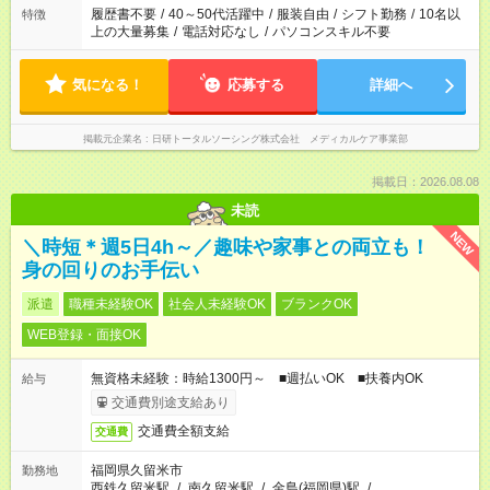
場合は応募できません。
履歴書不要
/
40～50代活躍中
/
服装自由
/
シフト勤務
/
10名以
特徴
上の大量募集
/
電話対応なし
/
パソコンスキル不要
気になる！
応募する
詳細へ
掲載元企業名
日研トータルソーシング株式会社 メディカルケア事業部
掲載日：2026.08.08
未読
NEW
＼時短＊週5日4h～／趣味や家事との両立も！
身の回りのお手伝い
派遣
職種未経験OK
社会人未経験OK
ブランクOK
WEB登録・面接OK
無資格未経験：時給1300円～ ■週払いOK ■扶養内OK
給与
交通費別途支給あり
交通費全額支給
交通費
福岡県久留米市
勤務地
西鉄久留米駅
/
南久留米駅
/
金島(福岡県)駅
/
…