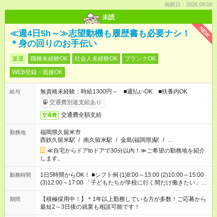
掲載日：2026.08.08
未読
NEW
≪週4日5h～≫志望動機も履歴書も必要ナシ！
＊身の回りのお手伝い
派遣
職種未経験OK
社会人未経験OK
ブランクOK
WEB登録・面接OK
無資格未経験：時給1300円～ ■週払いOK ■扶養内OK
給与
交通費別途支給あり
交通費全額支給
交通費
福岡県久留米市
勤務地
西鉄久留米駅
/
南久留米駅
/
金島(福岡県)駅
/
…
≪自宅からドアtoドアで30分以内！≫ご希望の勤務地を紹介
します。
1日5時間からOK！ ■シフト例 (1)8:00～13:00 (2)10:00～15:00
勤務時間
(3)12:00～17:00 「子どもたちが学校に行く間だけ働きたい」
「余裕を持って夕飯の準備がしたい」 「午前中は働いて、午後
はプライベートの時間にしたい」 など、ご希望を教えてくださ
【積極採用中！】＊1年以上勤務している方が多数！ご応募から
期間
いね。 ※Wワーク希望の方へ 今ご覧のお仕事で希望する勤務時
最短2～3日後の就業も相談可能です！
間と、もう1つのお仕事の勤務時間。 合計で週40時間を超える