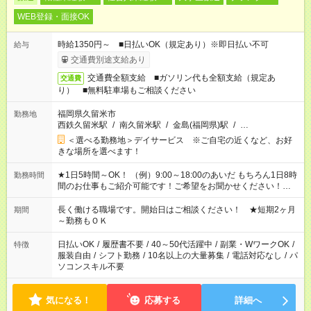
WEB登録・面接OK
時給1350円～ ■日払いOK（規定あり）※即日払い不可
給与
交通費別途支給あり
交通費全額支給 ■ガソリン代も全額支給（規定あ
交通費
り） ■無料駐車場もご相談ください
福岡県久留米市
勤務地
西鉄久留米駅
/
南久留米駅
/
金島(福岡県)駅
/
…
＜選べる勤務地＞デイサービス ※ご自宅の近くなど、お好
きな場所を選べます！
★1日5時間～OK！ （例）9:00～18:00のあいだ もちろん1日8時
勤務時間
間のお仕事もご紹介可能です！ご希望をお聞かせください！★家
庭の都合でお休みが必要な場合も遠慮なくご相談ください。 ※
週最低15時間以上の勤務が必要です
長く働ける職場です。開始日はご相談ください！ ★短期2ヶ月
期間
～勤務もＯＫ
日払いOK
/
履歴書不要
/
40～50代活躍中
/
副業・WワークOK
/
特徴
服装自由
/
シフト勤務
/
10名以上の大量募集
/
電話対応なし
/
パ
ソコンスキル不要
気になる！
応募する
詳細へ