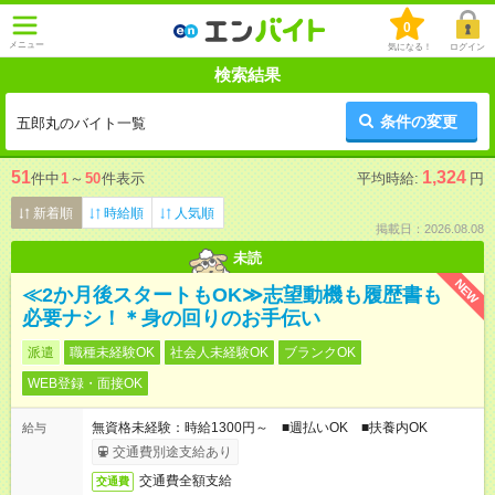
0
メニュー
気になる！
ログイン
検索結果
条件の変更
五郎丸のバイト一覧
51
1,324
件中
1
～
50
件表示
平均時給:
円
新着順
時給順
人気順
掲載日：2026.08.08
未読
NEW
≪2か月後スタートもOK≫志望動機も履歴書も
必要ナシ！＊身の回りのお手伝い
派遣
職種未経験OK
社会人未経験OK
ブランクOK
WEB登録・面接OK
無資格未経験：時給1300円～ ■週払いOK ■扶養内OK
給与
交通費別途支給あり
交通費全額支給
交通費