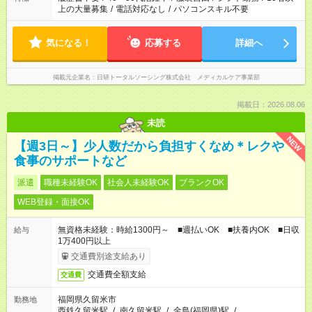
上の大量募集
/
電話対応なし
/
パソコンスキル不要
気になる！
応募する
詳細へ
掲載元企業名
日研トータルソーシング株式会社 メディカルケア事業部
掲載日：2026.08.06
未読
NEW
【週3日～】少人数だから負担すくなめ＊レクや
食事のサポートなど
派遣
職種未経験OK
社会人未経験OK
ブランクOK
WEB登録・面接OK
無資格未経験：時給1300円～ ■週払いOK ■扶養内OK ■日収
給与
1万400円以上
交通費別途支給あり
交通費全額支給
交通費
福岡県久留米市
勤務地
西鉄久留米駅
/
南久留米駅
/
金島(福岡県)駅
/
…