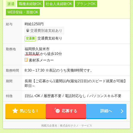
派遣
職種未経験OK
社会人未経験OK
ブランクOK
WEB登録・面接OK
時給1250円
給与
交通費別途支給あり
交通費支給有り
交通費
福岡県久留米市
勤務地
五郎丸駅
から徒歩10分
素材系メーカー
8:30～17:30 ※表記のうち実働8時間です。
勤務時間
長期【ご応募から1週間以内(最短2日目)のスピード就業が可能】
期間
即日～
日払いOK
/
履歴書不要
/
電話対応なし
/
パソコンスキル不要
特徴
気になる！
応募する
詳細へ
掲載元企業名
株式会社テクノ・サービス