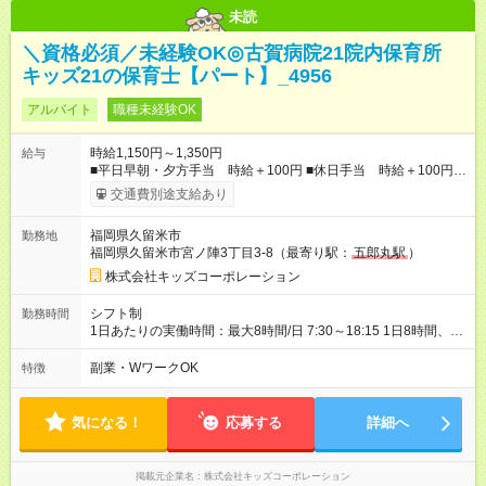
未読
＼資格必須／未経験OK◎古賀病院21院内保育所
キッズ21の保育士【パート】_4956
アルバイト
職種未経験OK
時給1,150円～1,350円
給与
■平日早朝・夕方手当 時給＋100円 ■休日手当 時給＋100円 ■
特別期間手当（GW、お盆、年末年始※会社カレンダーによる）
交通費別途支給あり
時給＋200円 ■処遇改善手当（社保加入あり：13,600円/月）
【試用期間】試用期間あり 試用期間の長さ：3ヶ月 雇用形態、
福岡県久留米市
勤務地
給与は本採用時と同じです。
福岡県久留米市宮ノ陣3丁目3-8（最寄り駅：
五郎丸駅
）
株式会社キッズコーポレーション
シフト制
勤務時間
1日あたりの実働時間：最大8時間/日 7:30～18:15 1日8時間、週
5日 ＊週20時間以上のシフト勤務 ＊早番7:30～、遅番18:15まで
いずれか入れる方 ＊休憩は法定通り（6時間を超える場合は45
副業・WワークOK
特徴
分、8時間を超える場合は60分） ＊お預かり状況により、勤務
時間の調整をお願いする場合があります
気になる！
応募する
詳細へ
掲載元企業名
株式会社キッズコーポレーション