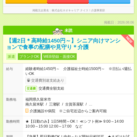
掲載元企業名
株式会社ネオキャリア ナイス！介護事業部
掲載日：2026.08.06
未読
NEW
【週2日＊高時給1450円～】シニア向けマンシ
ョンで食事の配膳や見守り＊介護
派遣
ブランクOK
WEB登録・面接OK
経験者時給1450円～ 介護福祉士時給1500円～ ※日払い/週払
給与
いOK
交通費別途支給あり
交通費全額支給
交通費
福岡県久留米市
勤務地
南久留米駅
/
三潴駅
/
古賀茶屋駅
/
…
介護施設や病院 ※ご自宅近辺からご案内可能
★【日勤のみ】1日5時間～OK！ ≪シフト例≫ 9:00～14:00
勤務時間
10:00～15:00 12:00～17:00 など
【急募】即日勤務OK！中旬～など開始日相談可 ★まずはお試
期間