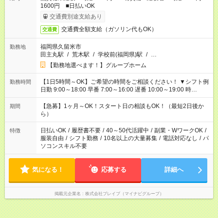
1600円 ■日払いOK
交通費別途支給あり
交通費全額支給（ガソリン代もOK）
交通費
福岡県久留米市
勤務地
田主丸駅
/
荒木駅
/
学校前(福岡県)駅
/
…
【勤務地選べます！】グループホーム
【1日5時間～OK】ご希望の時間をご相談ください！ ▼シフト例
勤務時間
日勤 9:00～18:00 早番 7:00～16:00 遅番 10:00～19:00 時
短 10:00～15:00 上記はあくまで一例です。 「夕方までには帰宅
しておきたい」 「朝はゆっくりのスタートがいい」 「お昼の時
【急募】1ヶ月～OK！スタート日の相談もOK！（最短2日後か
期間
間を有効に使いたい」 など、ご希望があれば教えてください
ら）
ね。
日払いOK
/
履歴書不要
/
40～50代活躍中
/
副業・WワークOK
/
特徴
服装自由
/
シフト勤務
/
10名以上の大量募集
/
電話対応なし
/
パ
ソコンスキル不要
気になる！
応募する
詳細へ
掲載元企業名
株式会社ブレイブ（マイナビグループ）