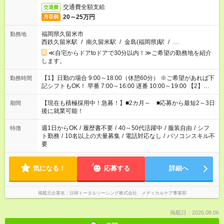
交通費全額支給
交通費
20～25万円
月収例
福岡県久留米市
勤務地
西鉄久留米駅
/
南久留米駅
/
金島(福岡県)駅
/
…
≪自宅からドアtoドアで30分以内！≫ご希望の勤務地を紹介
します。
【1】日勤の場合 9:00～18:00（休憩60分） ※ご希望があれば下
勤務時間
記シフトもOK！ 早番 7:00～16:00 遅番 10:00～19:00 【2】夜
勤の場合 16:30～翌9:30 16:30～翌10:30など ※Wワーク希望の
方へ 今ご覧のお仕事で希望する勤務時間と、もう1つのお仕事の
【現在も積極採用中！急募！】■2カ月～ ■応募から最短2～3日
期間
勤務時間。 合計で週40時間を超える場合は応募できません。
後に就業可能！
週1日からOK
/
履歴書不要
/
40～50代活躍中
/
服装自由
/
シフ
特徴
ト勤務
/
10名以上の大量募集
/
電話対応なし
/
パソコンスキル不
要
気になる！
応募する
詳細へ
掲載元企業名
日研トータルソーシング株式会社 メディカルケア事業部
掲載日：2026.08.06