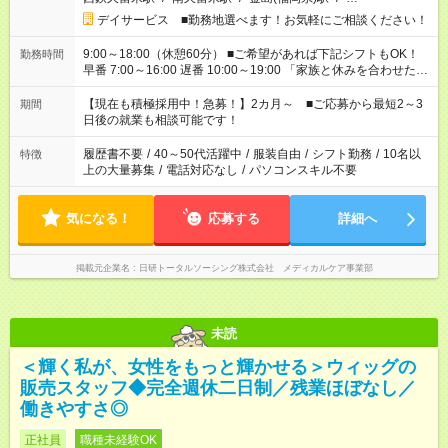
デイサービス ■勤務地選べます！お気軽にご相談ください！
9:00～18:00（休憩60分） ■ご希望があれば下記シフトもOK！
勤務時間
早番 7:00～16:00 遅番 10:00～19:00 「家族と休みを合わせた
い」 「余裕を持って夕飯の準備がしたい」 「できれば残業はし
たくない」 など、ご希望を教えてくださいね。 ※Wワーク希望
【現在も積極採用中！急募！】2カ月～ ■ご応募から最短2～3
期間
の方へ 今ご覧のお仕事で希望する勤務時間と、もう1つのお仕事
日後の就業も相談可能です！
の勤務時間。 合計で週40時間を超える場合は応募できません。
履歴書不要
/
40～50代活躍中
/
服装自由
/
シフト勤務
/
10名以
特徴
上の大量募集
/
電話対応なし
/
パソコンスキル不要
気になる！
応募する
詳細へ
掲載元企業名
日研トータルソーシング株式会社 メディカルケア事業部
未読
＜輝く私が、女性をもっと輝かせる＞ウィッグの
販売スタッフ◆完全週休二日制／残業ほぼなし／
働きやすさ◎
正社員
職種未経験OK