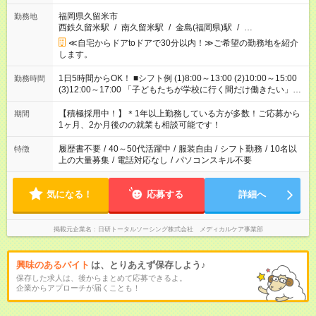
福岡県久留米市
勤務地
西鉄久留米駅
/
南久留米駅
/
金島(福岡県)駅
/
…
≪自宅からドアtoドアで30分以内！≫ご希望の勤務地を紹介
します。
1日5時間からOK！ ■シフト例 (1)8:00～13:00 (2)10:00～15:00
勤務時間
(3)12:00～17:00 「子どもたちが学校に行く間だけ働きたい」
「余裕を持って夕飯の準備がしたい」 「午前中は働いて、午後
はプライベートの時間にしたい」 など、ご希望を教えてくださ
【積極採用中！】＊1年以上勤務している方が多数！ご応募から
期間
いね。 ※Wワーク希望の方へ 今ご覧のお仕事で希望する勤務時
1ヶ月、2か月後のの就業も相談可能です！
間と、もう1つのお仕事の勤務時間。 合計で週40時間を超える
場合は応募できません。
履歴書不要
/
40～50代活躍中
/
服装自由
/
シフト勤務
/
10名以
特徴
上の大量募集
/
電話対応なし
/
パソコンスキル不要
気になる！
応募する
詳細へ
掲載元企業名
日研トータルソーシング株式会社 メディカルケア事業部
興味のあるバイト
は、とりあえず保存しよう♪
保存した求人は、後からまとめて応募できるよ。
企業からアプローチが届くことも！