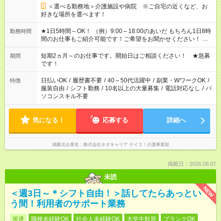
＜選べる勤務地＞介護施設や病院 ※ご自宅の近くなど、お
好きな場所を選べます！
★1日5時間～OK！ （例）9:00～18:00のあいだ もちろん1日8時
勤務時間
間のお仕事もご紹介可能です！ご希望をお聞かせください！ ※
週最低15時間以上の勤務が必要です
短期2ヵ月～のお仕事です。開始日はご相談ください！ ★急募
期間
です！
日払いOK
/
履歴書不要
/
40～50代活躍中
/
副業・WワークOK
/
特徴
服装自由
/
シフト勤務
/
10名以上の大量募集
/
電話対応なし
/
パ
ソコンスキル不要
気になる！
応募する
詳細へ
掲載元企業名
株式会社ネオキャリア ナイス！介護事業部
掲載日：2026.08.07
未読
NEW
＜週3日～＊シフト自由！＞話してたらあっとい
う間！利用者のサポート業務
派遣
職種未経験OK
社会人未経験OK
大学生歓迎
ブランクOK