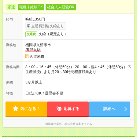
派遣
職種未経験OK
社会人未経験OK
時給1350円
給与
交通費別途支給あり
支給（規定あり）
交通費
福岡県久留米市
勤務地
五郎丸駅
久留米市
8：00～16：45（休憩60分） 20：00～翌4：45（休憩60分） ※
勤務時間
生産状況により月20～30時間程度残業あり
3か月以上
期間
日払いOK
/
履歴書不要
特徴
気になる！
応募する
詳細へ
掲載元企業名
株式会社日本ケイテム