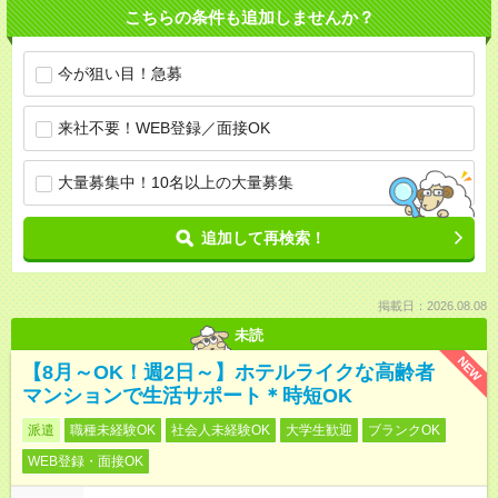
こちらの条件も追加しませんか？
今が狙い目！急募
来社不要！WEB登録／面接OK
大量募集中！10名以上の大量募集
追加して再検索！
掲載日：2026.08.08
未読
NEW
【8月～OK！週2日～】ホテルライクな高齢者
マンションで生活サポート＊時短OK
派遣
職種未経験OK
社会人未経験OK
大学生歓迎
ブランクOK
WEB登録・面接OK