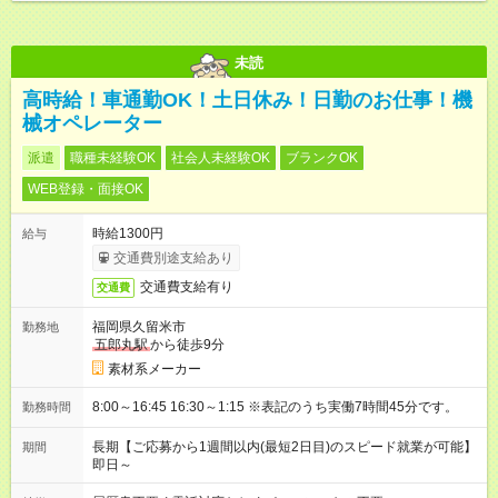
未読
高時給！車通勤OK！土日休み！日勤のお仕事！機
械オペレーター
派遣
職種未経験OK
社会人未経験OK
ブランクOK
WEB登録・面接OK
時給1300円
給与
交通費別途支給あり
交通費支給有り
交通費
福岡県久留米市
勤務地
五郎丸駅
から徒歩9分
素材系メーカー
8:00～16:45 16:30～1:15 ※表記のうち実働7時間45分です。
勤務時間
長期【ご応募から1週間以内(最短2日目)のスピード就業が可能】
期間
即日～