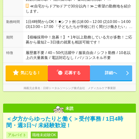
≪自宅からドアtoドアで30分以内！≫ご希望の勤務地を紹介
します。
1日4時間からOK！ ■シフト例 (1)8:00～12:00 (2)10:00～14:00
勤務時間
(3)13:00～17:00 「子どもたちが学校に行く間だけ働きたい」
「余裕を持って夕飯の準備がしたい」 「午前中は働いて、午後
はプライベートの時間にしたい」 など、ご希望を教えてくださ
【積極採用中！急募！】＊1年以上勤務している方が多数！ご応
期間
いね。 ※Wワーク希望の方へ 今ご覧のお仕事で希望する勤務時
募から最短2～3日後の就業も相談可能です！
間と、もう1つのお仕事の勤務時間。 合計で週40時間を超える
場合は応募できません。
履歴書不要
/
40～50代活躍中
/
服装自由
/
シフト勤務
/
10名以
特徴
上の大量募集
/
電話対応なし
/
パソコンスキル不要
気になる！
応募する
詳細へ
掲載元企業名
日研トータルソーシング株式会社 メディカルケア事業部
未読
＜夕方からゆったりと働く＞受付事務 / 1日4時
間・週3日~/ 未経験歓迎 !
アルバイト
職種未経験OK