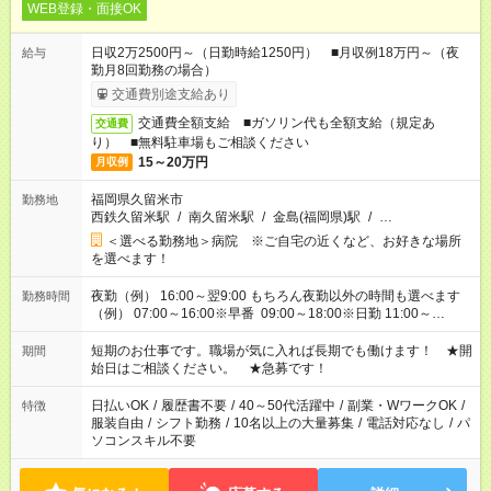
WEB登録・面接OK
日収2万2500円～（日勤時給1250円） ■月収例18万円～（夜
給与
勤月8回勤務の場合）
交通費別途支給あり
交通費全額支給 ■ガソリン代も全額支給（規定あ
交通費
り） ■無料駐車場もご相談ください
15～20万円
月収例
福岡県久留米市
勤務地
西鉄久留米駅
/
南久留米駅
/
金島(福岡県)駅
/
…
＜選べる勤務地＞病院 ※ご自宅の近くなど、お好きな場所
を選べます！
夜勤（例） 16:00～翌9:00 もちろん夜勤以外の時間も選べます
勤務時間
（例） 07:00～16:00※早番 09:00～18:00※日勤 11:00～
20:00※遅番 ※時間は、固定・選べる施設もあるので、ご希望が
あれば調整できます！ ※シフト制。勤務地により実働時間が異
短期のお仕事です。職場が気に入れば長期でも働けます！ ★開
期間
なります。★家庭の都合でお休みが必要な場合も遠慮なくご相談
始日はご相談ください。 ★急募です！
ください。
日払いOK
/
履歴書不要
/
40～50代活躍中
/
副業・WワークOK
/
特徴
服装自由
/
シフト勤務
/
10名以上の大量募集
/
電話対応なし
/
パ
ソコンスキル不要