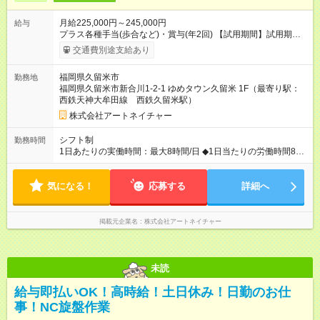
月給225,000円～245,000円
給与
プラス各種手当(歩合など)・賞与(年2回) 【試用期間】試用期間
あり 試用期間の長さ：6ヶ月 雇用形態、給与は本採用時と同じ
交通費別途支給あり
です。
福岡県久留米市
勤務地
福岡県久留米市新合川1-2-1 ゆめタウン久留米 1F（最寄り駅：
西鉄天神大牟田線 西鉄久留米駅）
株式会社アートネイチャー
シフト制
勤務時間
1日あたりの実働時間：最大8時間/日 ◆1日当たりの労働時間8時
間 9：40～21：00（実働8時間／休憩1時間） ※残業は1店舗平
均2時間未満とほぼなし。発生した場合も全額支給！ ＜シフト例
気になる！
＞ 9：40～18：40（休憩1時間）
応募する
詳細へ
掲載元企業名
株式会社アートネイチャー
未読
給与即払いOK！高時給！土日休み！日勤のお仕
事！NC旋盤作業