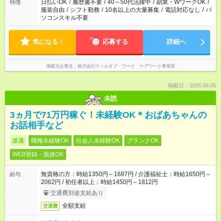
日払いOK
/
履歴書不要
/
40～50代活躍中
/
副業・WワークOK
/
特徴
服装自由
/
シフト勤務
/
10名以上の大量募集
/
電話対応なし
/
パ
ソコンスキル不要
気になる！
応募する
詳細へ
掲載元企業名
株式会社ウィルオブ・ワーク ケアワーク事業部
掲載日：2026.08.05
未読
3ヵ月で71万円稼ぐ！未経験OK＊おばあちゃんの
お話相手など
派遣
職種未経験OK
社会人未経験OK
ブランクOK
WEB登録・面接OK
無資格の方：時給1350円～1687円 / 介護福祉士：時給1650円～
給与
2062円 / 初任者以上：時給1450円～1812円
交通費別途支給あり
全額支給
交通費