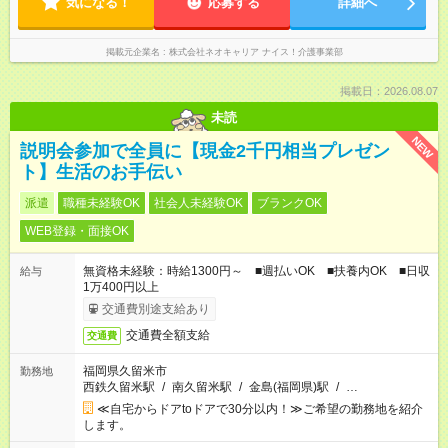
気になる！
応募する
詳細へ
掲載元企業名
株式会社ネオキャリア ナイス！介護事業部
掲載日：2026.08.07
未読
NEW
説明会参加で全員に【現金2千円相当プレゼン
ト】生活のお手伝い
派遣
職種未経験OK
社会人未経験OK
ブランクOK
WEB登録・面接OK
無資格未経験：時給1300円～ ■週払いOK ■扶養内OK ■日収
給与
1万400円以上
交通費別途支給あり
交通費全額支給
交通費
福岡県久留米市
勤務地
西鉄久留米駅
/
南久留米駅
/
金島(福岡県)駅
/
…
≪自宅からドアtoドアで30分以内！≫ご希望の勤務地を紹介
します。