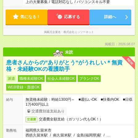
上の大量募集
/
電話対応なし
/
パソコンスキル不要
気になる！
応募する
詳細へ
掲載元企業名
株式会社ニッソーネット
掲載日：2026.08.07
未読
NEW
患者さんからの”ありがとう”がうれしい＊無資
格・未経験OKの看護助手
派遣
職種未経験OK
社会人未経験OK
ブランクOK
WEB登録・面接OK
無資格未経験：時給1300円～ ■週払いOK ■扶養内OK ■日収
給与
1万400円以上
交通費別途支給あり
交通費全額支給（ガソリン代もOK！）
交通費
福岡県久留米市
勤務地
西鉄久留米駅
/
南久留米駅
/
金島(福岡県)駅
/
…