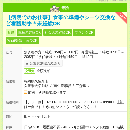
掲載日：2026.08.08
未読
NEW
【病院でのお仕事】食事の準備やシーツ交換な
ど看護助手＊未経験OK
派遣
職種未経験OK
社会人未経験OK
ブランクOK
WEB登録・面接OK
無資格の方：時給1350円～1687円 / 介護福祉士：時給1650円～
給与
2062円 / 初任者以上：時給1450円～1812円
交通費別途支給あり
全額支給
交通費
福岡県久留米市
勤務地
久留米大学前駅
/
南久留米駅
/
三潴駅
/
…
病院 ★勤務地選べます！
【シフト例】 07:00～16:00 09:00～18:00 17:00～09:00 ※ 上記
勤務時間
は一例です！その他シフトもご相談ください！
即日～2ヶ月以上
期間
日払いOK
/
履歴書不要
/
40～50代活躍中
/
シフト勤務
/
10名以
特徴