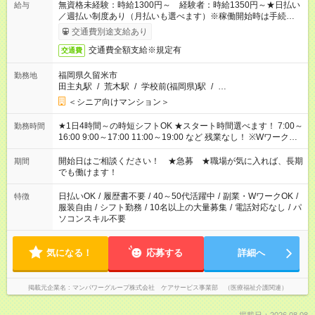
無資格未経験：時給1300円～ 経験者：時給1350円～★日払い
給与
／週払い制度あり（月払いも選べます）※稼働開始時は手続き完
了次第のお支払いとなります。
交通費別途支給あり
交通費全額支給※規定有
交通費
福岡県久留米市
勤務地
田主丸駅
/
荒木駅
/
学校前(福岡県)駅
/
…
＜シニア向けマンション＞
★1日4時間～の時短シフトOK ★スタート時間選べます！ 7:00～
勤務時間
16:00 9:00～17:00 11:00～19:00 など 残業なし！ ※Wワークの
場合、他のお仕事と合わせ週40時間超の就業はご案内できませ
ん ※法令に基づき、週20時間以上勤務は社会保険への加入対象
開始日はご相談ください！ ★急募 ★職場が気に入れば、長期
期間
となります ※労働者派遣法（日雇い派遣の原則禁止）により、
でも働けます！
短時間・短期間の就業はご案内が難しい場合があります
日払いOK
/
履歴書不要
/
40～50代活躍中
/
副業・WワークOK
/
特徴
服装自由
/
シフト勤務
/
10名以上の大量募集
/
電話対応なし
/
パ
ソコンスキル不要
気になる！
応募する
詳細へ
掲載元企業名
マンパワーグループ株式会社 ケアサービス事業部 （医療福祉介護関連）