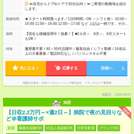
≪自宅からドアtoドアで30分以内！≫ご希望の勤務地を紹介
します。
★スタート時間選べます／1日5時間～OK ～シフト例～ 10:00～
勤務時間
15:00 11:00～16:00 12:00～17:00 など 上記は一例です。その他
シフトもご相談ください。 ※Wワークの場合当社と合わせて法
定労働時間が週40時間を超えなければOKです。
【現在も積極採用中！急募！】■2カ月～ 8月～、9月スタート
期間
もOK！
履歴書不要
/
40～50代活躍中
/
服装自由
/
シフト勤務
/
10名以
特徴
上の大量募集
/
電話対応なし
/
パソコンスキル不要
気になる！
応募する
詳細へ
掲載元企業名
日研トータルソーシング株式会社 メディカルケア事業部
掲載日：2026.08.07
未読
NEW
【日収2.2万円～×週2日～】病院で夜の見回りな
ど＠看護師サポ
派遣
職種未経験OK
社会人未経験OK
大学生歓迎
ブランクOK