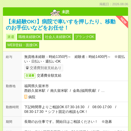
掲載日：2026.08.06
未読
NEW
【未経験OK!】病院で車いすを押したり、移動
のお手伝いなどをお任せ！
派遣
職種未経験OK
社会人未経験OK
ブランクOK
WEB登録・面接OK
無資格未経験：時給1350円～ 経験者：時給1400円～ ※前払
給与
い・日払い・週払いOK
交通費別途支給あり
交通費全額支給
交通費
福岡県久留米市
勤務地
西鉄久留米駅
/
南久留米駅
/
金島(福岡県)駅
/
…
病院
下記時間帯よりご相談OK 07:30-16:30 / 08:00-17:00 /
勤務時間
08:30-17:30 ＊シフト固定の相談もOK！
長期のお仕事です。開始日はご相談ください！ ※急募
期間