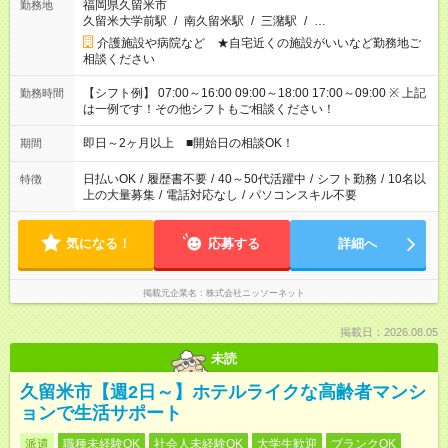
福岡県久留米市
勤務地
久留米大学前駅
/
南久留米駅
/
三潴駅
/
…
介護施設や病院など ★自宅近くの施設がいいなど勤務地ご
相談ください
【シフト例】 07:00～16:00 09:00～18:00 17:00～09:00 ※ 上記
勤務時間
は一例です！その他シフトもご相談ください！
即日～2ヶ月以上 ■開始日の相談OK！
期間
日払いOK
/
履歴書不要
/
40～50代活躍中
/
シフト勤務
/
10名以
特徴
上の大量募集
/
電話対応なし
/
パソコンスキル不要
気になる！
応募する
詳細へ
掲載元企業名
株式会社ニッソーネット
掲載日：2026.08.05
未読
久留米市【週2日～】ホテルライクな高齢者マンシ
ョンで生活サポート
派遣
職種未経験OK
社会人未経験OK
大学生歓迎
ブランクOK