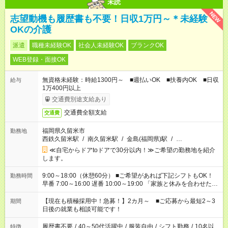
未読
NEW
志望動機も履歴書も不要！日収1万円～＊未経験
OKの介護
派遣
職種未経験OK
社会人未経験OK
ブランクOK
WEB登録・面接OK
無資格未経験：時給1300円～ ■週払いOK ■扶養内OK ■日収
給与
1万400円以上
交通費別途支給あり
交通費全額支給
交通費
福岡県久留米市
勤務地
西鉄久留米駅
/
南久留米駅
/
金島(福岡県)駅
/
…
≪自宅からドアtoドアで30分以内！≫ご希望の勤務地を紹介
します。
9:00～18:00（休憩60分） ■ご希望があれば下記シフトもOK！
勤務時間
早番 7:00～16:00 遅番 10:00～19:00 「家族と休みを合わせた
い」 「余裕を持って夕飯の準備がしたい」 「できれば残業はし
たくない」 など、ご希望を教えてくださいね。 ※Wワーク希望
【現在も積極採用中！急募！】2カ月～ ■ご応募から最短2～3
期間
の方へ 今ご覧のお仕事で希望する勤務時間と、もう1つのお仕事
日後の就業も相談可能です！
の勤務時間。 合計で週40時間を超える場合は応募できません。
履歴書不要
/
40～50代活躍中
/
服装自由
/
シフト勤務
/
10名以
特徴