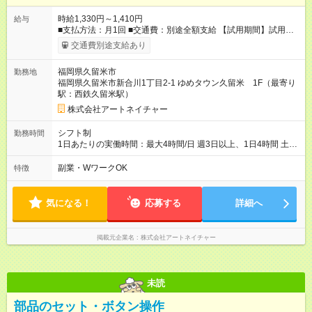
時給1,330円～1,410円
給与
■支払方法：月1回 ■交通費：別途全額支給 【試用期間】試用期
間あり 試用期間の長さ：6ヶ月 雇用形態、給与は本採用時と同
交通費別途支給あり
じです。
福岡県久留米市
勤務地
福岡県久留米市新合川1丁目2-1 ゆめタウン久留米 1F（最寄り
駅：西鉄久留米駅）
株式会社アートネイチャー
シフト制
勤務時間
1日あたりの実働時間：最大4時間/日 週3日以上、1日4時間 土曜
や日曜のお休みも応相談 17:10～21:10 「昼間のレジの仕事とW
ワークで働きたい」 「夕食後の空いている時間を有効活用した
副業・WワークOK
特徴
い」など シフトや休み希望など随時ご相談下さい♪
気になる！
応募する
詳細へ
掲載元企業名
株式会社アートネイチャー
未読
部品のセット・ボタン操作