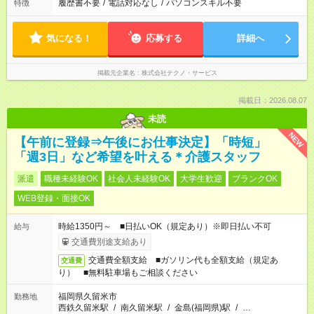
履歴書不要
/
電話対応なし
/
パソコンスキル不要
特徴
気になる！
応募する
詳細へ
掲載元企業名
株式会社テクノ・サービス
掲載日：2026.08.07
未読
NEW
【午前に登録⇒午後にお仕事決定】「時短」
「週3日」など希望を叶える＊介護スタッフ
派遣
職種未経験OK
社会人未経験OK
大学生歓迎
ブランクOK
WEB登録・面接OK
時給1350円～ ■日払いOK（規定あり）※即日払い不可
給与
交通費別途支給あり
交通費全額支給 ■ガソリン代も全額支給（規定あ
交通費
り） ■無料駐車場もご相談ください
福岡県久留米市
勤務地
西鉄久留米駅
/
南久留米駅
/
金島(福岡県)駅
/
…