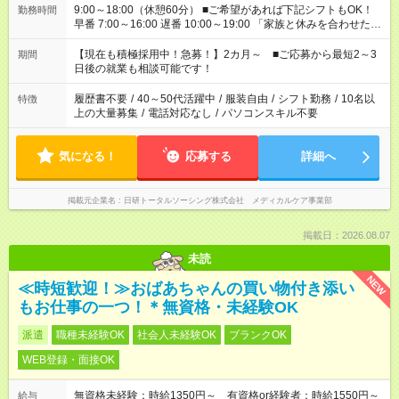
9:00～18:00（休憩60分） ■ご希望があれば下記シフトもOK！
勤務時間
早番 7:00～16:00 遅番 10:00～19:00 「家族と休みを合わせた
い」 「余裕を持って夕飯の準備がしたい」 「できれば残業はし
たくない」 など、ご希望を教えてくださいね。 ※Wワーク希望
【現在も積極採用中！急募！】2カ月～ ■ご応募から最短2～3
期間
の方へ 今ご覧のお仕事で希望する勤務時間と、もう1つのお仕事
日後の就業も相談可能です！
の勤務時間。 合計で週40時間を超える場合は応募できません。
履歴書不要
/
40～50代活躍中
/
服装自由
/
シフト勤務
/
10名以
特徴
上の大量募集
/
電話対応なし
/
パソコンスキル不要
気になる！
応募する
詳細へ
掲載元企業名
日研トータルソーシング株式会社 メディカルケア事業部
掲載日：2026.08.07
未読
NEW
≪時短歓迎！≫おばあちゃんの買い物付き添い
もお仕事の一つ！＊無資格・未経験OK
派遣
職種未経験OK
社会人未経験OK
ブランクOK
WEB登録・面接OK
無資格未経験：時給1350円～ 有資格or経験者：時給1550円～
給与