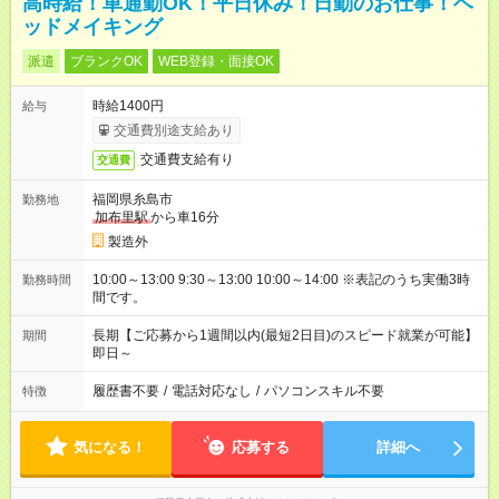
高時給！車通勤OK！平日休み！日勤のお仕事！ベ
ッドメイキング
派遣
ブランクOK
WEB登録・面接OK
時給1400円
給与
交通費別途支給あり
交通費支給有り
交通費
福岡県糸島市
勤務地
加布里駅
から車16分
製造外
10:00～13:00 9:30～13:00 10:00～14:00 ※表記のうち実働3時
勤務時間
間です。
長期【ご応募から1週間以内(最短2日目)のスピード就業が可能】
期間
即日～
履歴書不要
/
電話対応なし
/
パソコンスキル不要
特徴
気になる！
応募する
詳細へ