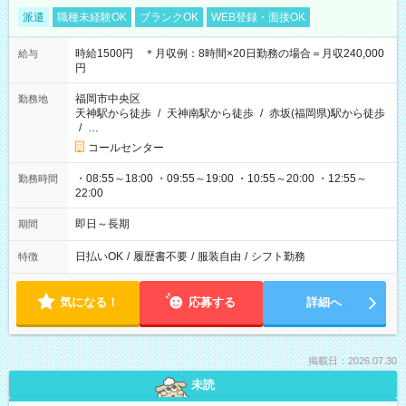
派遣
職種未経験OK
ブランクOK
WEB登録・面接OK
時給1500円 ＊月収例：8時間×20日勤務の場合＝月収240,000
給与
円
福岡市中央区
勤務地
天神駅から徒歩
/
天神南駅から徒歩
/
赤坂(福岡県)駅から徒歩
/
…
コールセンター
・08:55～18:00 ・09:55～19:00 ・10:55～20:00 ・12:55～
勤務時間
22:00
即日～長期
期間
日払いOK
/
履歴書不要
/
服装自由
/
シフト勤務
特徴
気になる！
応募する
詳細へ
掲載日：2026.07.30
未読