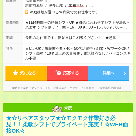
福岡県糸島市
勤務地
筑前前原駅
/
波多江駅
/
加布里駅
/
…
≪勤務地が選べる≫病院でのお仕事です。
★1日4時間～の時短シフトOK ★都合に合わせてシフトが決めら
勤務時間
れます シフト例： 7：00～16：00 9：00～15：00 9：00～
18：00 11：00～20：00 など ※Wワークの場合、他のお仕事と
合わせ週40時間超の就業はご案内できません ※法令に基づき、
長期のお仕事です。開始日はご相談ください！ ★急募
期間
週20時間以上勤務は社会保険への加入対象となります ※労働者
派遣法（日雇い派遣の原則禁止）により、短時間・短期間の就
日払いOK
/
履歴書不要
/
40～50代活躍中
/
副業・WワークOK
/
特徴
業はご案内が難しい場合があります
シフト勤務
/
10名以上の大量募集
/
電話対応なし
/
パソコンスキ
ル不要
気になる！
応募する
詳細へ
掲載元企業名
マンパワーグループ株式会社 ケアサービス事業部 （医療福祉介護関連）
未読
★☆リペアスタッフ★☆モクモク作業好き必
見！！柔軟シフトでプライベート充実！☆WEB面
接OK☆