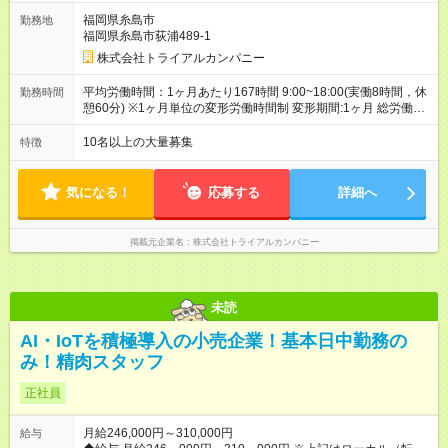
より、能力、年齢、前職経験によって給与を決定します。 ※試
福岡県糸島市
勤務地
用期間2ヶ月（賃金同一） ◆給与にプラスしてもらえる手当・イ
福岡県糸島市荻浦489-1
ンセンティブ ◎残業手当 ◎住宅手当 ◎通勤手当 ◎家族手当 ◎資
格手当 ◎職位手当 ◎単身手当 ◎残業手当（全額支給） ◎深夜手
株式会社トライアルカンパニー
当 ※一部、店舗により異なります ◆固定残業・みなし残業な
し！残業分は1分単位で支給！ （実績：月平均残業時間13.25h
平均労働時間：1ヶ月あたり167時間 9:00~18:00(実働8時間，休
勤務時間
以下） 【試用期間】試用期間あり 試用期間の長さ：2ヶ月 雇用
憩60分) ※1ヶ月単位の変形労働時間制 変形期間:1ヶ月 総労働時
形態、給与は本採用時と同じです。
間:160~176時間 平均労働時間：1ヶ月あたり167時間
9:00~18:00(実働8時間，休憩60分) ※1ヶ月単位の変形労働時間
10名以上の大量募集
特徴
制 変形期間:1ヶ月 総労働時間:160~176時間
気になる！
応募する
詳細へ
掲載元企業名
株式会社トライアルカンパニー
未読
AI・IoTを積極導入の小売企業！基本日中勤務の
み！精肉スタッフ
正社員
月給246,000円～310,000円
給与