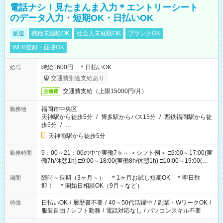
電話ナシ！見たまんま入力＊エントリーシート
のデータ入力・短期OK・日払いOK
派遣
職種未経験OK
社会人未経験OK
ブランクOK
WEB登録・面接OK
時給1600円 ＊日払いOK
給与
交通費別途支給あり
交通費支給（上限15000円/月）
交通費
福岡市中央区
勤務地
天神駅から徒歩5分
/
博多駅からバス15分
/
西鉄福岡駅から徒
歩5分
/
…
天神南駅から徒歩5分
9：00～21：00の中で実働7ｈ～ ＜シフト例＞ □9:00～17:00(実
勤務時間
働7h/休憩1h) □9:00～18:00(実働8h/休憩1h) □10:00～19:00(実
働8h/休憩1h) □11:00～20:00(実働8h/休憩1h) □12:00～20:00(実
働7h/休憩1h) □12:00～21:00(実働7h/休憩1h) ＊固定OK ＊選べ
随時～長期（3ヶ月～） ＊1ヶ月お試し短期OK ＊即日歓
期間
る時間帯！
迎！ ＊開始日相談OK（9月～など）
日払いOK
/
履歴書不要
/
40～50代活躍中
/
副業・WワークOK
/
特徴
服装自由
/
シフト勤務
/
電話対応なし
/
パソコンスキル不要