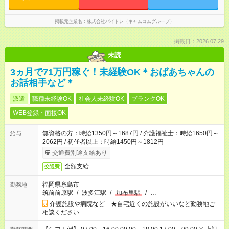
掲載元企業名
株式会社バイトレ（キャムコムグループ）
掲載日：2026.07.29
未読
3ヵ月で71万円稼ぐ！未経験OK＊おばあちゃんの
お話相手など＊
派遣
職種未経験OK
社会人未経験OK
ブランクOK
WEB登録・面接OK
無資格の方：時給1350円～1687円 / 介護福祉士：時給1650円～
給与
2062円 / 初任者以上：時給1450円～1812円
交通費別途支給あり
全額支給
交通費
福岡県糸島市
勤務地
筑前前原駅
/
波多江駅
/
加布里駅
/
…
介護施設や病院など ★自宅近くの施設がいいなど勤務地ご
相談ください