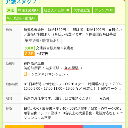
介護スタッフ
派遣
職種未経験OK
社会人未経験OK
大学生歓迎
ブランクOK
WEB登録・面接OK
無資格未経験：時給1350円～ 経験者：時給1400円～★日払い
給与
／週払い制度あり（月払いも選べます）※稼働開始時は手続き完
了次第のお支払いとなります。
交通費別途支給あり
交通費全額支給※規定有
交通費
～5万円
月収例
福岡県糸島市
勤務地
筑前前原駅
/
波多江駅
/
加布里駅
/
…
＜シニア向けマンション＞
★1日4時間～の時短シフトOK ★スタート時間選べます！ 7:00～
勤務時間
16:00 9:00～17:00 11:00～19:00 など 残業なし！ ※Wワークの
場合、他のお仕事と合わせ週40時間超の就業はご案内できませ
ん ※法令に基づき、週20時間以上勤務は社会保険への加入対象
長期のお仕事です。開始日はご相談ください！ ★急募
期間
となります ※労働者派遣法（日雇い派遣の原則禁止）により、
短時間・短期間の就業はご案内が難しい場合があります
日払いOK
/
履歴書不要
/
40～50代活躍中
/
副業・WワークOK
/
特徴
服装自由
/
シフト勤務
/
10名以上の大量募集
/
電話対応なし
/
パ
ソコンスキル不要