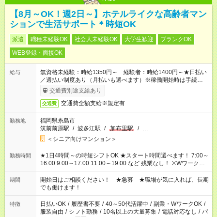
【8月～OK！週2日～】ホテルライクな高齢者マン
ションで生活サポート＊時短OK
派遣
職種未経験OK
社会人未経験OK
大学生歓迎
ブランクOK
WEB登録・面接OK
無資格未経験：時給1350円～ 経験者：時給1400円～★日払い
給与
／週払い制度あり（月払いも選べます）※稼働開始時は手続き完
了次第のお支払いとなります。
交通費別途支給あり
交通費全額支給※規定有
交通費
福岡県糸島市
勤務地
筑前前原駅
/
波多江駅
/
加布里駅
/
…
＜シニア向けマンション＞
★1日4時間～の時短シフトOK ★スタート時間選べます！ 7:00～
勤務時間
16:00 9:00～17:00 11:00～19:00 など 残業なし！ ※Wワークの
場合、他のお仕事と合わせ週40時間超の就業はご案内できませ
ん ※法令に基づき、週20時間以上勤務は社会保険への加入対象
開始日はご相談ください！ ★急募 ★職場が気に入れば、長期
期間
となります ※労働者派遣法（日雇い派遣の原則禁止）により、
でも働けます！
短時間・短期間の就業はご案内が難しい場合があります
日払いOK
/
履歴書不要
/
40～50代活躍中
/
副業・WワークOK
/
特徴
服装自由
/
シフト勤務
/
10名以上の大量募集
/
電話対応なし
/
パ