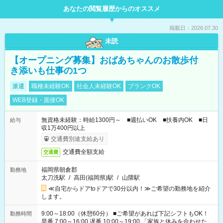
あなたの閲覧履歴からのオススメ
掲載日：2026.07.30
未読
【オープニング募集】おばあちゃんのお散歩付
き添いも仕事の1つ
派遣
職種未経験OK
社会人未経験OK
ブランクOK
WEB登録・面接OK
無資格未経験：時給1300円～ ■週払いOK ■扶養内OK ■日
給与
収1万400円以上
交通費別途支給あり
交通費全額支給
交通費
福岡県朝倉郡
勤務地
太刀洗駅
/
高田(福岡県)駅
/
山隈駅
≪自宅からドアtoドアで30分以内！≫ご希望の勤務地を紹介
します。
9:00～18:00（休憩60分） ■ご希望があれば下記シフトもOK！
勤務時間
早番 7:00～16:00 遅番 10:00～19:00 「家族と休みを合わせた