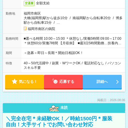
全額支給
交通費
福岡市南区
勤務地
大橋(福岡県)駅から徒歩10分
/
南福岡駅から自転車20分
/
博多
駅から自転車15分
/
…
福岡市南区の病院
■選べる時間 10:00～15:00 ＊休憩なし/実働5時間 09:00～17:00
勤務時間
＊休憩60分/実働7時間 【月収例】 ■週3日5時間勤務…扶養内可
能 74,280円（時給1238円×5時間×12日） ■週3日7時間勤務
103,992円（時給1238円×7時間×12日） ■週5日5時間勤務
＜急募＞即日～長期＊開始日相談OK！
期間
123,800円（時給1238円×5時間×20日） ■週5日7時間勤務
173,320円（時給1238円×7時間×20日）
40～50代活躍中
/
副業・WワークOK
/
電話対応なし
/
パソコン
特徴
スキル不要
気になる！
応募する
詳細へ
掲載日：2026.08.06
未読
＼完全在宅＊未経験OK！／時給1500円＊服装
自由！大手サイトでお問い合わせ対応