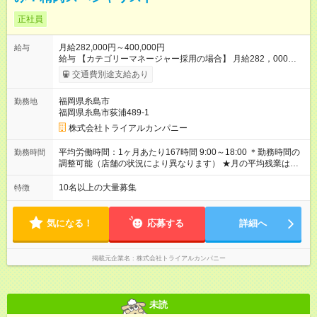
正社員
月給282,000円～400,000円
給与
給与 【カテゴリーマネージャー採用の場合】 月給282，000円
～400，000円 【バイヤー経験がある方】 月給380，000円～ ※
交通費別途支給あり
当社規定の採用基準により、能力、年齢、 前職経験などを考慮
の上、決定いたします。 ※試用期間2ヶ月（賃金同一） 給与にプ
福岡県糸島市
勤務地
ラスしてもらえる手当・インセンティブ ◎残業手当 ◎住宅手当
福岡県糸島市荻浦489-1
◎通勤手当 ◎家族手当 ◎資格手当 ◎職位手当 ◎単身手当 ◎残業
手当（全額支給） ◎深夜手当 ※一部、店舗により異なります ※
株式会社トライアルカンパニー
固定残業・みなし残業なし！残業分は1分単位で支給！ （実績：
月平均残業時間13.25h以下） 【試用期間】試用期間あり 試用期
平均労働時間：1ヶ月あたり167時間 9:00～18:00 ＊勤務時間の
勤務時間
間の長さ：2ヶ月 雇用形態、給与は本採用時と同じです。
調整可能（店舗の状況により異なります） ★月の平均残業は
13.25ｈ以下 ⇒業務効率化等を図り、さらに減らしていきます
◎基本は定時退社 ◎固定残業・みなし残業ナシ。残業分は1分単
10名以上の大量募集
特徴
位で支給 平均労働時間：1ヶ月あたり167時間 9:00～18:00 ＊勤
務時間の調整可能（店舗の状況により異なります） ★月の平均
残業は13.25ｈ以下 ⇒業務効率化等を図り、さらに減らしてい
気になる！
応募する
詳細へ
きます ◎基本は定時退社 ◎固定残業・みなし残業ナシ。残業分
は1分単位で支給
掲載元企業名
株式会社トライアルカンパニー
未読