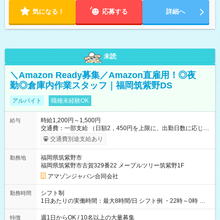
気になる！
応募する
詳細へ
未読
＼Amazon Ready募集／Amazon直雇用！◎夜
勤◎倉庫内作業スタッフ｜福岡筑紫野DS
アルバイト
職種未経験OK
時給1,200円～1,500円
給与
交通費：一部支給 （日額2，450円を上限に、出勤日数に応じて
実費支給） ※22:00～翌5:00までは時給25%UP！ ■給与前払い
交通費別途支給あり
制度あり ※前払い額の上限あり、手数料無料（Amazon負担）
そのほか所定の条件が適用されます 【試用期間】試用期間なし
福岡県筑紫野市
勤務地
福岡県筑紫野市古賀329番22 メープルツリー筑紫野1F
アマゾンジャパン合同会社
シフト制
勤務時間
1日あたりの実働時間：最大8時間/日 シフト例 ・22時～0時 入
社後、就業可能シフトをご確認の上、申請してください。
週1日からOK / 10名以上の大量募集
特徴