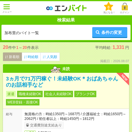
0
メニュー
気になる！
ログイン
検索結果
条件の変更
加布里のバイト一覧
20
1,331
件中
1
～
20
件表示
平均時給:
円
新着順
時給順
人気順
掲載日：2026.08.07
未読
NEW
3ヵ月で71万円稼ぐ！未経験OK＊おばあちゃん
のお話相手など
派遣
職種未経験OK
社会人未経験OK
ブランクOK
WEB登録・面接OK
無資格の方：時給1350円～1687円 / 介護福祉士：時給1650円～
給与
2062円 / 初任者以上：時給1450円～1812円
交通費別途支給あり