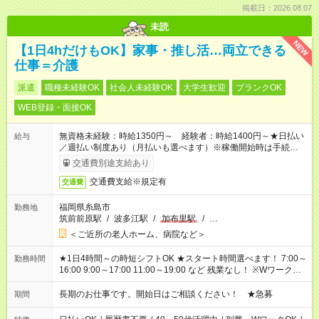
掲載日：2026.08.07
未読
NEW
【1日4hだけもOK】家事・推し活…両立できる
仕事＝介護
派遣
職種未経験OK
社会人未経験OK
大学生歓迎
ブランクOK
WEB登録・面接OK
無資格未経験：時給1350円～ 経験者：時給1400円～★日払い
給与
／週払い制度あり（月払いも選べます）※稼働開始時は手続き完
了次第のお支払いとなります。
交通費別途支給あり
交通費支給※規定有
交通費
福岡県糸島市
勤務地
筑前前原駅
/
波多江駅
/
加布里駅
/
…
＜ご近所の老人ホーム、病院など＞
★1日4時間～の時短シフトOK ★スタート時間選べます！ 7:00～
勤務時間
16:00 9:00～17:00 11:00～19:00 など 残業なし！ ※Wワークの
場合、他のお仕事と合わせ週40時間超の就業はご案内できませ
ん ※法令に基づき、週20時間以上勤務は社会保険への加入対象
長期のお仕事です。開始日はご相談ください！ ★急募
期間
となります ※労働者派遣法（日雇い派遣の原則禁止）により、
短時間・短期間の就業はご案内が難しい場合があります