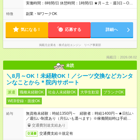
分があります。 雇用形態：本採用時と同じです。 給与：日
実働時間：8時間/日 休憩時間：1時間/日 ★月～土・週3日～OK
給 8,460円以上 ::::: ::::: ::::: ::::: ::::: :::::: 120勤務までは日給8，460
★週4～5日入れる方大歓迎！※日時相談OK ★時期により連休取
円 121勤務目から日給10，000円～ となります。
得も可能！ ＼毎月希望シフト提出で働きやすい！／ 毎月20日ま
副業・WワークOK
特徴
::::: ::::: ::::: ::::: ::::: ::::::
でに翌月の勤務希望シフトを提出◎ ※シフト変更は前週までに相
談OK
気になる！
応募する
詳細へ
掲載元企業名
株式会社エンジン リペア事業部
掲載日：2026.08.02
未読
＼8月～OK！未経験OK！／シーツ交換などカンタ
ンなことから＊院内サポート
派遣
職種未経験OK
社会人未経験OK
大学生歓迎
ブランクOK
WEB登録・面接OK
無資格未経験：時給1350円～ 経験者：時給1400円～★日払い
給与
／週払い制度あり（月払いも選べます）※稼働開始時は手続き完
了次第のお支払いとなります。
交通費別途支給あり
交通費支給※規定有
交通費