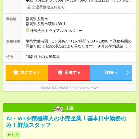
◆給与 月給246，000円～310，000円 ※上記はローカル（転勤
なし）勤務の給与になります。 ※リージョナル勤務（ブロック
交通費別途支給あり
内転勤あり）：月給250，000円～ 全国勤務：月給260，000
円～ 【カテゴリーマネージャー採用の場合】 月給282，000円
福岡県糸島市
勤務地
～400，000円 【バイヤー経験がある方】 月給380，000円～ ※
福岡県糸島市荻浦489-1
当社規定の採用基準により、能力、年齢、 前職経験などを考慮
の上、決定いたします。 ※試用期間2ヶ月（賃金同一） ◆給与に
株式会社トライアルカンパニー
プラスしてもらえる手当・インセンティブ ◎残業手当 ◎住宅手
当 ◎通勤手当 ◎家族手当 ◎資格手当 ◎職位手当 ◎単身手当 ◎残
平均労働時間：1ヶ月あたり167時間 9:00～18:00 ＊勤務時間の
勤務時間
業手当（全額支給） ◎深夜手当 ※一部、店舗により異なります
調整可能（店舗の状況により異なります） ★月の平均残業は
※固定残業・みなし残業なし！残業分は1分単位で支給！ （実
13.25ｈ以下 ⇒業務効率化等を図り、さらに減らしていきます
績：月平均残業時間13.25h以下） 【試用期間】試用期間あり 試
◎基本は定時退社 ◎固定残業・みなし残業ナシ。残業分は1分単
10名以上の大量募集
特徴
用期間の長さ：2ヶ月 雇用形態、給与は本採用時と同じです。
位で支給 平均労働時間：1ヶ月あたり167時間 9:00～18:00 ＊勤
務時間の調整可能（店舗の状況により異なります） ★月の平均
残業は13.25ｈ以下 ⇒業務効率化等を図り、さらに減らしてい
気になる！
応募する
詳細へ
きます ◎基本は定時退社 ◎固定残業・みなし残業ナシ。残業分
は1分単位で支給
掲載元企業名
株式会社トライアルカンパニー
未読
AI・IoTを積極導入の小売企業！基本日中勤務の
み！鮮魚スタッフ
正社員