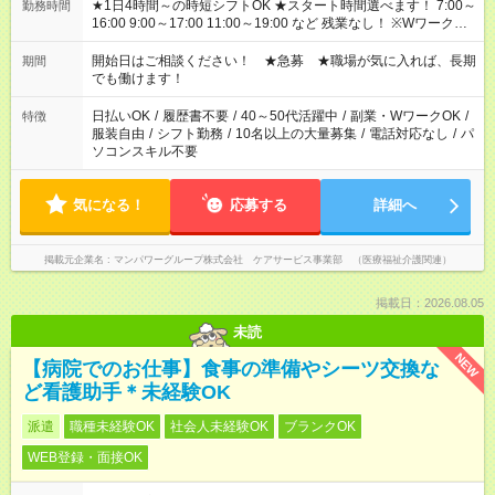
★1日4時間～の時短シフトOK ★スタート時間選べます！ 7:00～
勤務時間
16:00 9:00～17:00 11:00～19:00 など 残業なし！ ※Wワークの
場合、他のお仕事と合わせ週40時間超の就業はご案内できませ
ん ※法令に基づき、週20時間以上勤務は社会保険への加入対象
開始日はご相談ください！ ★急募 ★職場が気に入れば、長期
期間
となります ※労働者派遣法（日雇い派遣の原則禁止）により、
でも働けます！
短時間・短期間の就業はご案内が難しい場合があります
日払いOK
/
履歴書不要
/
40～50代活躍中
/
副業・WワークOK
/
特徴
服装自由
/
シフト勤務
/
10名以上の大量募集
/
電話対応なし
/
パ
ソコンスキル不要
気になる！
応募する
詳細へ
掲載元企業名
マンパワーグループ株式会社 ケアサービス事業部 （医療福祉介護関連）
掲載日：2026.08.05
未読
NEW
【病院でのお仕事】食事の準備やシーツ交換な
ど看護助手＊未経験OK
派遣
職種未経験OK
社会人未経験OK
ブランクOK
WEB登録・面接OK