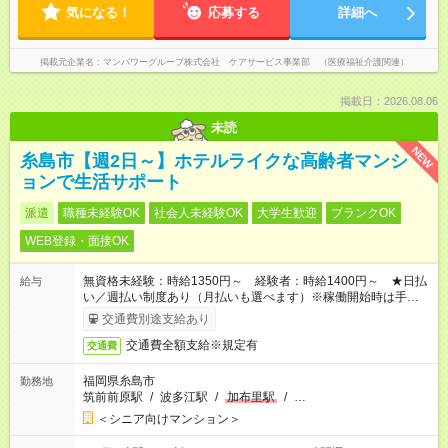
気になる！
応募する
詳細へ
掲載元企業名
マンパワーグループ株式会社 ケアサービス事業部 （医療福祉介護関連）
掲載日：2026.08.06
未読
NEW
糸島市【週2日～】ホテルライクな高齢者マンシ
ョンで生活サポート
派遣
職種未経験OK
社会人未経験OK
大学生歓迎
ブランクOK
WEB登録・面接OK
無資格未経験：時給1350円～ 経験者：時給1400円～ ★日払
給与
い／週払い制度あり（月払いも選べます）※稼働開始時は手続き
完了次第のお支払いとなります。
交通費別途支給あり
交通費全額支給※規定有
交通費
福岡県糸島市
勤務地
筑前前原駅
/
波多江駅
/
加布里駅
/
…
＜シニア向けマンション＞