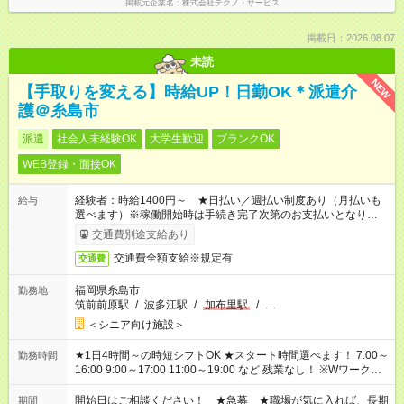
掲載元企業名
株式会社テクノ・サービス
掲載日：2026.08.07
未読
NEW
【手取りを変える】時給UP！日勤OK＊派遣介
護＠糸島市
派遣
社会人未経験OK
大学生歓迎
ブランクOK
WEB登録・面接OK
経験者：時給1400円～ ★日払い／週払い制度あり（月払いも
給与
選べます）※稼働開始時は手続き完了次第のお支払いとなりま
す。
交通費別途支給あり
交通費全額支給※規定有
交通費
福岡県糸島市
勤務地
筑前前原駅
/
波多江駅
/
加布里駅
/
…
＜シニア向け施設＞
★1日4時間～の時短シフトOK ★スタート時間選べます！ 7:00～
勤務時間
16:00 9:00～17:00 11:00～19:00 など 残業なし！ ※Wワークの
場合、他のお仕事と合わせ週40時間超の就業はご案内できませ
ん ※法令に基づき、週20時間以上勤務は社会保険への加入対象
開始日はご相談ください！ ★急募 ★職場が気に入れば、長期
期間