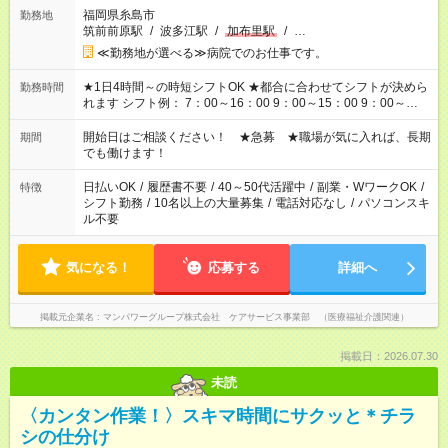
福岡県糸島市
勤務地
筑前前原駅
/
波多江駅
/
加布里駅
/
…
≪勤務地が選べる≫病院でのお仕事です。
★1日4時間～の時短シフトOK ★都合に合わせてシフトが決めら
勤務時間
れます シフト例： 7：00～16：00 9：00～15：00 9：00～
18：00 11：00～20：00 など ※Wワークの場合、他のお仕事と
合わせ週40時間超の就業はご案内できません ※法令に基づき、
開始日はご相談ください！ ★急募 ★職場が気に入れば、長期
期間
週20時間以上勤務は社会保険への加入対象となります ※労働者
でも働けます！
派遣法（日雇い派遣の原則禁止）により、短時間・短期間の就
業はご案内が難しい場合があります
日払いOK
/
履歴書不要
/
40～50代活躍中
/
副業・WワークOK
/
特徴
シフト勤務
/
10名以上の大量募集
/
電話対応なし
/
パソコンスキ
ル不要
気になる！
応募する
詳細へ
掲載元企業名
マンパワーグループ株式会社 ケアサービス事業部 （医療福祉介護関連）
掲載日：2026.07.30
未読
〈カンタン作業！〉スキマ時間にサクッと＊チラ
シの仕分け