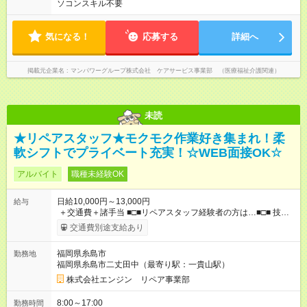
ソコンスキル不要
気になる！
応募する
詳細へ
掲載元企業名
マンパワーグループ株式会社 ケアサービス事業部 （医療福祉介護関連）
未読
★リペアスタッフ★モクモク作業好き集まれ！柔
軟シフトでプライベート充実！☆WEB面接OK☆
アルバイト
職種未経験OK
日給10,000円～13,000円
給与
＋交通費＋諸手当 ■□■リペアスタッフ経験者の方は…■□■ 技術
チェック後に日給を決定します！ ・現場数に応じて『日給が1.2
交通費別途支給あり
倍』！ ・その他手当により『1.5倍』になることも…！ ・その他
1日ごとの評価ポイントもあり 頑張った分だけ評価されます！ ◆
福岡県糸島市
勤務地
交通費規定支給 ◆残業手当あり ◆子供手当あり ◆宿泊手当あり
福岡県糸島市二丈田中（最寄り駅：一貴山駅）
(2000円/1日) ※宿泊を伴う現場の場合 ◆先輩スタッフの給与例
﹋﹋﹋﹋﹋﹋﹋﹋﹋﹋﹋ ・週5日勤務Aさん ＞＞日給10，000円
株式会社エンジン リペア事業部
×20勤務 ＞＞月収20万円＋諸手当 【試用期間】試用期間あり 試
用期間の長さ：6ヶ月 ※ 雇用形態と給与に、本採用時と異なる部
8:00～17:00
勤務時間