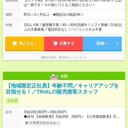
【シフト例】 07:00～16:00 09:00～18:00 17:00～09:00 ※ 上記
勤務時間
は一例です！その他シフトもご相談ください！
即日～2ヶ月以上 ■開始日の相談OK！
期間
日払いOK
/
履歴書不要
/
40～50代活躍中
/
シフト勤務
/
10名以
特徴
上の大量募集
/
電話対応なし
/
パソコンスキル不要
気になる！
応募する
詳細へ
掲載元企業名
株式会社ニッソーネット
未読
【地域限定正社員】年齢不問／キャリアアップを
目指せる！／TRIALの販売接客スタッフ
正社員
月給206,000円～650,000円
給与
◆給与 【未経験者】月給206，000円～ 【小売業経験者】月給
258，000円～ 【店長経験者】月給375，000円～650，000円 ※
交通費別途支給あり
初年度の想定年収：360万円～800万円 ※当社規定の採用基準に