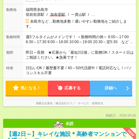
福岡県糸島市
勤務地
筑前前原駅
/
加布里駅
/
一貴山駅
/
…
糸島市など…勤務地多数！通いやすい勤務地をご紹介しま
す。
週5フルタイムがメインです！ ＜勤務時間の例＞ 8:00～17:00
勤務時間
8:30～17:30 9:00～18:00 10:00～19:00 20:30～翌5:30 など ★
その他にも勤務時間多数！ 日勤のみ、残業なし、交替制など
ご希望を教えてください！
即日～長期 ★応募から「最短2日後」に勤務OK！スタート日は
期間
ご相談ください。★急募です！
日払いOK
/
履歴書不要
/
40～50代活躍中
/
電話対応なし
/
パソ
特徴
コンスキル不要
気になる！
応募する
詳細へ
掲載元企業名
株式会社テクノ・サービス 採用担当
掲載日：2026.08.06
未読
NEW
【週2日～】キレイな施設＊高齢者マンションで