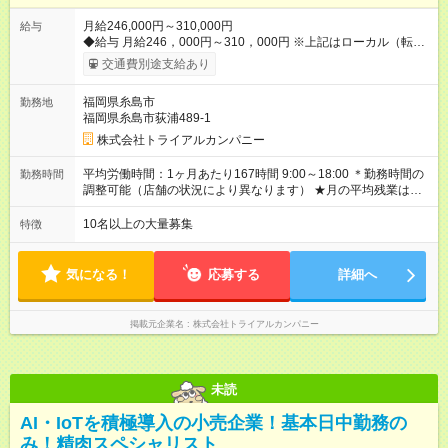
月給246,000円～310,000円
給与
◆給与 月給246，000円～310，000円 ※上記はローカル（転勤
なし）勤務の給与になります。 ※リージョナル勤務（ブロック
交通費別途支給あり
内転勤あり）：月給250，000円～ 全国勤務：月給260，000
円～ 【カテゴリーマネージャー採用の場合】 月給282，000円
福岡県糸島市
勤務地
～400，000円 【バイヤー経験がある方】 月給380，000円～ ※
福岡県糸島市荻浦489-1
当社規定の採用基準により、能力、年齢、 前職経験などを考慮
の上、決定いたします。 ※試用期間2ヶ月（賃金同一） ◆給与に
株式会社トライアルカンパニー
プラスしてもらえる手当・インセンティブ ◎残業手当 ◎住宅手
当 ◎通勤手当 ◎家族手当 ◎資格手当 ◎職位手当 ◎単身手当 ◎残
平均労働時間：1ヶ月あたり167時間 9:00～18:00 ＊勤務時間の
勤務時間
業手当（全額支給） ◎深夜手当 ※一部、店舗により異なります
調整可能（店舗の状況により異なります） ★月の平均残業は
※固定残業・みなし残業なし！残業分は1分単位で支給！ （実
13.25ｈ以下 ⇒業務効率化等を図り、さらに減らしていきます
績：月平均残業時間13.25h以下） 【試用期間】試用期間あり 試
◎基本は定時退社 ◎固定残業・みなし残業ナシ。残業分は1分単
10名以上の大量募集
特徴
用期間の長さ：2ヶ月 雇用形態、給与は本採用時と同じです。
位で支給 平均労働時間：1ヶ月あたり167時間 9:00～18:00 ＊勤
務時間の調整可能（店舗の状況により異なります） ★月の平均
残業は13.25ｈ以下 ⇒業務効率化等を図り、さらに減らしてい
気になる！
応募する
詳細へ
きます ◎基本は定時退社 ◎固定残業・みなし残業ナシ。残業分
は1分単位で支給
掲載元企業名
株式会社トライアルカンパニー
未読
AI・IoTを積極導入の小売企業！基本日中勤務の
み！精肉スペシャリスト