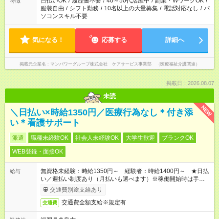
日払いOK
/
履歴書不要
/
40～50代活躍中
/
副業・WワークOK
/
特徴
服装自由
/
シフト勤務
/
10名以上の大量募集
/
電話対応なし
/
パ
ソコンスキル不要
気になる！
応募する
詳細へ
掲載元企業名
マンパワーグループ株式会社 ケアサービス事業部 （医療福祉介護関連）
掲載日：2026.08.07
未読
NEW
＼日払い×時給1350円／医療行為なし＊付き添
い＊看護サポート
派遣
職種未経験OK
社会人未経験OK
大学生歓迎
ブランクOK
WEB登録・面接OK
無資格未経験：時給1350円～ 経験者：時給1400円～ ★日払
給与
い／週払い制度あり（月払いも選べます）※稼働開始時は手続き
完了次第のお支払いとなります。
交通費別途支給あり
交通費全額支給※規定有
交通費