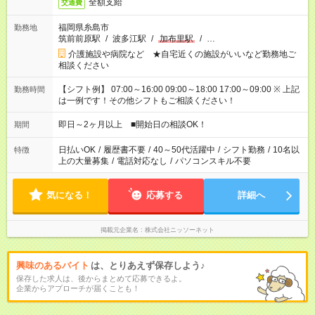
全額支給
交通費
福岡県糸島市
勤務地
筑前前原駅
/
波多江駅
/
加布里駅
/
…
介護施設や病院など ★自宅近くの施設がいいなど勤務地ご
相談ください
【シフト例】 07:00～16:00 09:00～18:00 17:00～09:00 ※ 上記
勤務時間
は一例です！その他シフトもご相談ください！
即日～2ヶ月以上 ■開始日の相談OK！
期間
日払いOK
/
履歴書不要
/
40～50代活躍中
/
シフト勤務
/
10名以
特徴
上の大量募集
/
電話対応なし
/
パソコンスキル不要
気になる！
応募する
詳細へ
掲載元企業名
株式会社ニッソーネット
興味のあるバイト
は、とりあえず保存しよう♪
保存した求人は、後からまとめて応募できるよ。
企業からアプローチが届くことも！