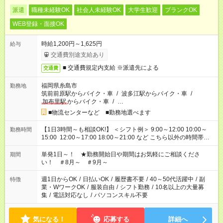
派遣
職種未経験OK
社会人未経験OK
大学生歓迎
ブランクOK
WEB登録・面接OK
時給1,200円～1,625円
給与
交通費別途支給あり
■ 交通費規定内支給 ※派遣先による
交通費
福岡県糸島市
勤務地
筑前前原駅からバイク・車
/
波多江駅からバイク・車
/
加布里駅
からバイク・車
/
…
■物流センターなど ■勤務地選べます
【1日3時間～も相談OK!】 ＜シフト例＞ 9:00～12:00 10:00～
勤務時間
15:00 12:00～17:00 18:00～21:00 など こちら以外の時間帯も
お気軽にご相談ください！
単発1日～！ ★勤務開始日や期間はお気軽にご相談くださ
期間
い！ ＃8月～ ＃9月～
週1日からOK
/
日払いOK
/
履歴書不要
/
40～50代活躍中
/
副
特徴
業・WワークOK
/
服装自由
/
シフト勤務
/
10名以上の大量募
集
/
電話対応なし
/
パソコンスキル不要
気になる！
応募する
詳細へ