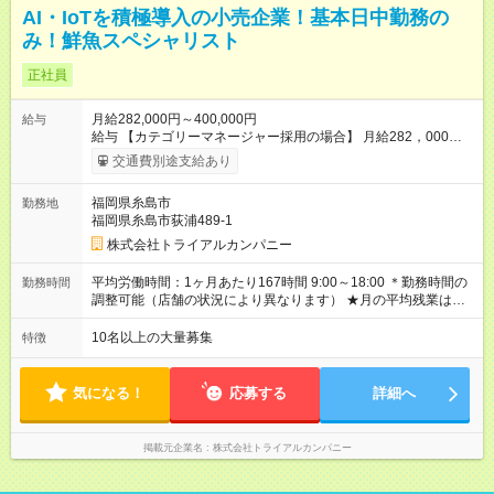
AI・IoTを積極導入の小売企業！基本日中勤務の
み！鮮魚スペシャリスト
正社員
月給282,000円～400,000円
給与
給与 【カテゴリーマネージャー採用の場合】 月給282，000円
～400，000円 【バイヤー経験がある方】 月給380，000円～ ※
交通費別途支給あり
当社規定の採用基準により、能力、年齢、 前職経験などを考慮
の上、決定いたします。 ※試用期間2ヶ月（賃金同一） 給与にプ
福岡県糸島市
勤務地
ラスしてもらえる手当・インセンティブ ◎残業手当 ◎住宅手当
福岡県糸島市荻浦489-1
◎通勤手当 ◎家族手当 ◎資格手当 ◎職位手当 ◎単身手当 ◎残業
手当（全額支給） ◎深夜手当 ※一部、店舗により異なります ※
株式会社トライアルカンパニー
固定残業・みなし残業なし！残業分は1分単位で支給！ （実績：
月平均残業時間13.25h以下） 【試用期間】試用期間あり 試用期
平均労働時間：1ヶ月あたり167時間 9:00～18:00 ＊勤務時間の
勤務時間
間の長さ：2ヶ月 雇用形態、給与は本採用時と同じです。
調整可能（店舗の状況により異なります） ★月の平均残業は
13.25ｈ以下 ⇒業務効率化等を図り、さらに減らしていきます
◎基本は定時退社 ◎固定残業・みなし残業ナシ。残業分は1分単
10名以上の大量募集
特徴
位で支給 平均労働時間：1ヶ月あたり167時間 9:00～18:00 ＊勤
務時間の調整可能（店舗の状況により異なります） ★月の平均
残業は13.25ｈ以下 ⇒業務効率化等を図り、さらに減らしてい
気になる！
応募する
詳細へ
きます ◎基本は定時退社 ◎固定残業・みなし残業ナシ。残業分
は1分単位で支給
掲載元企業名
株式会社トライアルカンパニー