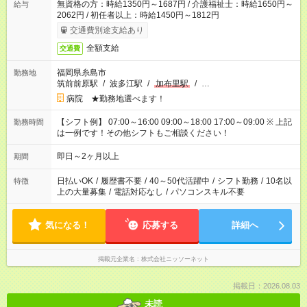
無資格の方：時給1350円～1687円 / 介護福祉士：時給1650円～
給与
2062円 / 初任者以上：時給1450円～1812円
交通費別途支給あり
全額支給
交通費
福岡県糸島市
勤務地
筑前前原駅
/
波多江駅
/
加布里駅
/
…
病院 ★勤務地選べます！
【シフト例】 07:00～16:00 09:00～18:00 17:00～09:00 ※ 上記
勤務時間
は一例です！その他シフトもご相談ください！
即日～2ヶ月以上
期間
日払いOK
/
履歴書不要
/
40～50代活躍中
/
シフト勤務
/
10名以
特徴
上の大量募集
/
電話対応なし
/
パソコンスキル不要
気になる！
応募する
詳細へ
掲載元企業名
株式会社ニッソーネット
掲載日：2026.08.03
未読