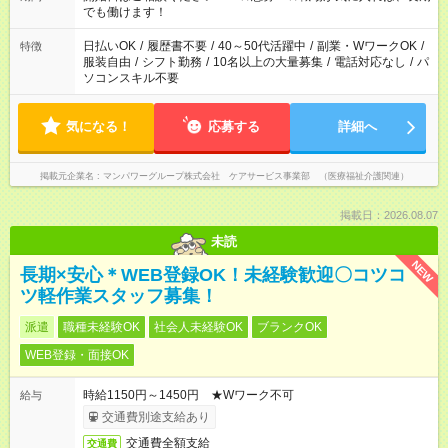
となります ※労働者派遣法（日雇い派遣の原則禁止）により、
でも働けます！
短時間・短期間の就業はご案内が難しい場合があります
日払いOK
/
履歴書不要
/
40～50代活躍中
/
副業・WワークOK
/
特徴
服装自由
/
シフト勤務
/
10名以上の大量募集
/
電話対応なし
/
パ
ソコンスキル不要
気になる！
応募する
詳細へ
掲載元企業名
マンパワーグループ株式会社 ケアサービス事業部 （医療福祉介護関連）
掲載日：2026.08.07
未読
NEW
長期×安心＊WEB登録OK！未経験歓迎〇コツコ
ツ軽作業スタッフ募集！
派遣
職種未経験OK
社会人未経験OK
ブランクOK
WEB登録・面接OK
時給1150円～1450円 ★Wワーク不可
給与
交通費別途支給あり
交通費全額支給
交通費