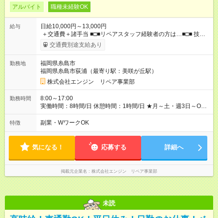
アルバイト
職種未経験OK
日給10,000円～13,000円
給与
＋交通費＋諸手当 ■□■リペアスタッフ経験者の方は…■□■ 技術
チェック後に日給を決定します！ ・現場数に応じて『日給が1.2
交通費別途支給あり
倍』！ ・その他手当により『1.5倍』になることも…！ ・その他
1日ごとの評価ポイントもあり 頑張った分だけ評価されます！ ◆
福岡県糸島市
勤務地
交通費規定支給 ◆残業手当あり ◆子供手当あり ◆宿泊手当あり
福岡県糸島市荻浦（最寄り駅：美咲が丘駅）
(2000円/1日) ※宿泊を伴う現場の場合 ◆先輩スタッフの給与例
﹋﹋﹋﹋﹋﹋﹋﹋﹋﹋﹋ ・週5日勤務Aさん ＞＞日給10，000円
株式会社エンジン リペア事業部
×20勤務 ＞＞月収20万円＋諸手当 【試用期間】試用期間あり 試
用期間の長さ：6ヶ月 ※ 雇用形態と給与に、本採用時と異なる部
8:00～17:00
勤務時間
分があります。 雇用形態：本採用時と同じです。 給与：日
実働時間：8時間/日 休憩時間：1時間/日 ★月～土・週3日～OK
給 8,460円以上 ::::: ::::: ::::: ::::: ::::: :::::: 120勤務までは日給8，460
★週4～5日入れる方大歓迎！※日時相談OK ★時期により連休取
円 121勤務目から日給10，000円～ となります。
得も可能！ ＼毎月希望シフト提出で働きやすい！／ 毎月20日ま
副業・WワークOK
特徴
::::: ::::: ::::: ::::: ::::: ::::::
でに翌月の勤務希望シフトを提出◎ ※シフト変更は前週までに相
談OK
気になる！
応募する
詳細へ
掲載元企業名
株式会社エンジン リペア事業部
未読