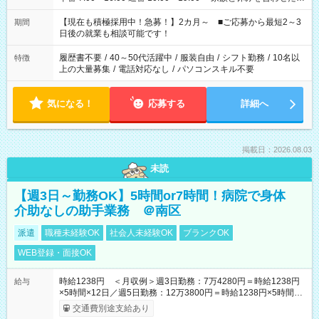
い」 「余裕を持って夕飯の準備がしたい」 「できれば残業はし
たくない」 など、ご希望を教えてくださいね。 ※Wワーク希望
【現在も積極採用中！急募！】2カ月～ ■ご応募から最短2～3
期間
の方へ 今ご覧のお仕事で希望する勤務時間と、もう1つのお仕事
日後の就業も相談可能です！
の勤務時間。 合計で週40時間を超える場合は応募できません。
履歴書不要
/
40～50代活躍中
/
服装自由
/
シフト勤務
/
10名以
特徴
上の大量募集
/
電話対応なし
/
パソコンスキル不要
気になる！
応募する
詳細へ
掲載日：2026.08.03
未読
【週3日～勤務OK】5時間or7時間！病院で身体
介助なしの助手業務 ＠南区
派遣
職種未経験OK
社会人未経験OK
ブランクOK
WEB登録・面接OK
時給1238円 ＜月収例＞週3日勤務：7万4280円＝時給1238円
給与
×5時間×12日／週5日勤務：12万3800円＝時給1238円×5時間
×20日★前払い制度あり（会社規定内）
交通費別途支給あり