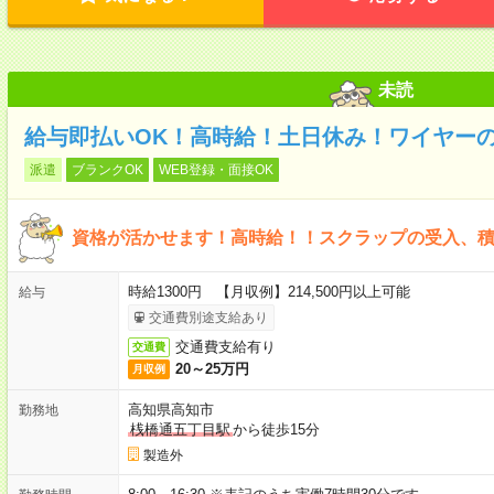
未読
給与即払いOK！高時給！土日休み！ワイヤー
派遣
ブランクOK
WEB登録・面接OK
資格が活かせます！高時給！！スクラップの受入、
時給1300円 【月収例】214,500円以上可能
給与
交通費別途支給あり
交通費支給有り
交通費
20～25万円
月収例
高知県高知市
勤務地
桟橋通五丁目駅
から徒歩15分
製造外