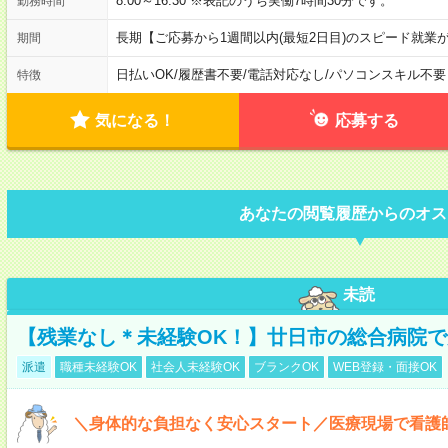
8:00～16:30 ※表記のうち実働7時間30分です。
勤務時間
長期【ご応募から1週間以内(最短2日目)のスピード就業
期間
日払いOK
/
履歴書不要
/
電話対応なし
/
パソコンスキル不要
特徴
気になる！
応募する
あなたの閲覧履歴からのオス
未読
【残業なし＊未経験OK！】廿日市の総合病院
派遣
職種未経験OK
社会人未経験OK
ブランクOK
WEB登録・面接OK
＼身体的な負担なく安心スタート／医療現場で看護