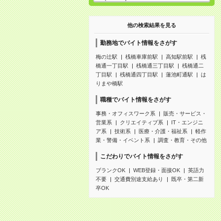
他の検索結果を見る
勤務地でバイト情報をさがす
梅の辻駅
桟橋車庫前駅
高知駅前駅
桟
橋通一丁目駅
桟橋通三丁目駅
桟橋通二
丁目駅
桟橋通四丁目駅
蓮池町通駅
は
りまや橋駅
職種でバイト情報をさがす
事務・オフィスワーク系
販売・サービス・
営業系
クリエイティブ系
IT・エンジニ
ア系
技術系
医療・介護・福祉系
軽作
業・警備・イベント系
調査・教育・その他
こだわりでバイト情報をさがす
ブランクOK
WEB登録・面接OK
英語力
不要
交通費別途支給あり
既卒・第二新
卒OK