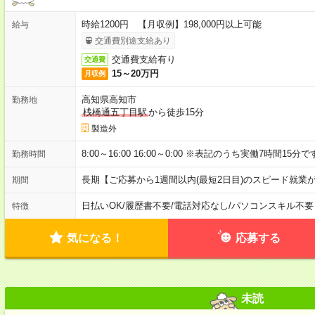
時給1200円 【月収例】198,000円以上可能
給与
交通費別途支給あり
交通費支給有り
交通費
15～20万円
月収例
高知県高知市
勤務地
桟橋通五丁目駅
から徒歩15分
製造外
8:00～16:00 16:00～0:00 ※表記のうち実働7時間15分
勤務時間
長期【ご応募から1週間以内(最短2日目)のスピード就業
期間
日払いOK
/
履歴書不要
/
電話対応なし
/
パソコンスキル不要
特徴
気になる！
応募する
未読