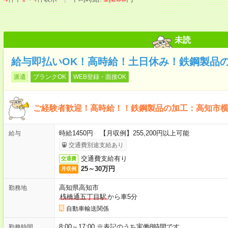
未読
給与即払いOK！高時給！土日休み！鉄鋼製品
派遣
ブランクOK
WEB登録・面接OK
ご経験者歓迎！高時給！！鉄鋼製品の加工：高知市
時給1450円 【月収例】255,200円以上可能
給与
交通費別途支給あり
交通費支給有り
交通費
25～30万円
月収例
高知県高知市
勤務地
桟橋通五丁目駅
から車5分
自動車輸送関係
8:00～17:00 ※表記のうち実働8時間です。
勤務時間