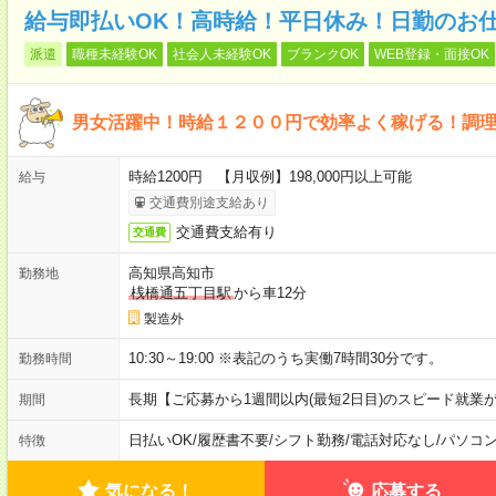
給与即払いOK！高時給！平日休み！日勤のお
派遣
職種未経験OK
社会人未経験OK
ブランクOK
WEB登録・面接OK
男女活躍中！時給１２００円で効率よく稼げる！調
時給1200円 【月収例】198,000円以上可能
給与
交通費別途支給あり
交通費支給有り
交通費
高知県高知市
勤務地
桟橋通五丁目駅
から車12分
製造外
10:30～19:00 ※表記のうち実働7時間30分です。
勤務時間
長期【ご応募から1週間以内(最短2日目)のスピード就業
期間
日払いOK
/
履歴書不要
/
シフト勤務
/
電話対応なし
/
パソコ
特徴
気になる！
応募する