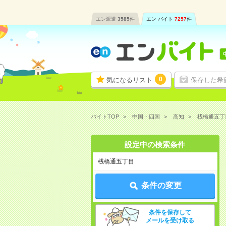
エン派遣
3585
件
エン バイト
7257
件
0
気になるリスト
保存した希
バイトTOP
中国・四国
高知
桟橋通五丁
設定中の検索条件
桟橋通五丁目
条件の変更
条件を保存して
メールを受け取る