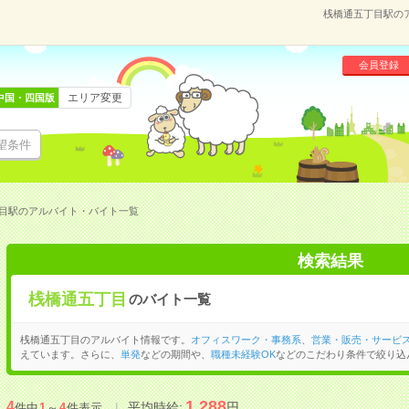
桟橋通五丁目駅の
会員登録
エリア変更
中国・四国版
望条件
目駅のアルバイト・バイト一覧
検索結果
桟橋通五丁目
のバイト一覧
桟橋通五丁目のアルバイト情報です。
オフィスワーク・事務系
、
営業・販売・サービ
えています。さらに、
単発
などの期間や、
職種未経験OK
などのこだわり条件で絞り込
1,288
4
平均時給:
円
件中
1
～
4
件表示