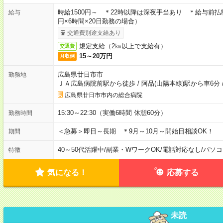
時給1500円～ ＊22時以降は深夜手当あり ＊給与前払
給与
円×6時間×20日勤務の場合）
交通費別途支給あり
規定支給（2㎞以上で支給有）
交通費
15～20万円
月収例
広島県廿日市市
勤務地
ＪＡ広島病院前駅から徒歩
/
阿品(山陽本線)駅から車6分
広島県廿日市市内の総合病院
15:30～22:30（実働6時間 休憩60分）
勤務時間
＜急募＞即日～長期 ＊9月～10月～開始日相談OK！
期間
40～50代活躍中
/
副業・WワークOK
/
電話対応なし
/
パソコ
特徴
気になる！
応募する
未読