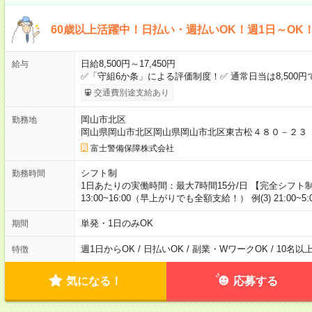
60歳以上活躍中！日払い・週払いOK！週1日～OK
日給8,500円～17,450円
給与
✅「守組6か条」による評価制度！✅ 通常日当は8,500
交通費別途支給あり
岡山市北区
勤務地
岡山県岡山市北区岡山県岡山市北区東古松４８０－２３（
富士警備保障株式会社
シフト制
勤務時間
1日あたりの実働時間：最大7時間15分/日 【完全シフト制】 例(
13:00~16:00（早上がりでも全額支給！） 例(3) 21:00
単発・1日のみOK
期間
週1日からOK / 日払いOK / 副業・WワークOK / 10名
特徴
気になる！
応募する