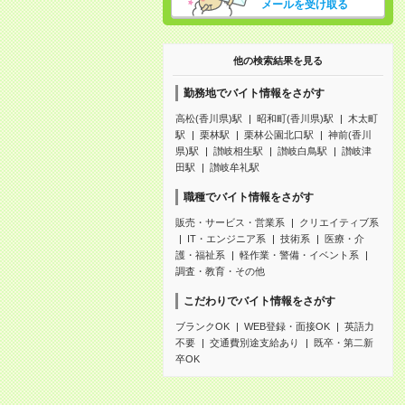
メールを受け取る
他の検索結果を見る
勤務地でバイト情報をさがす
高松(香川県)駅
昭和町(香川県)駅
木太町
駅
栗林駅
栗林公園北口駅
神前(香川
県)駅
讃岐相生駅
讃岐白鳥駅
讃岐津
田駅
讃岐牟礼駅
職種でバイト情報をさがす
販売・サービス・営業系
クリエイティブ系
IT・エンジニア系
技術系
医療・介
護・福祉系
軽作業・警備・イベント系
調査・教育・その他
こだわりでバイト情報をさがす
ブランクOK
WEB登録・面接OK
英語力
不要
交通費別途支給あり
既卒・第二新
卒OK