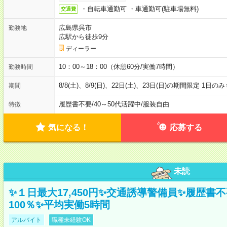
・自転車通勤可 ・車通勤可(駐車場無料)
交通費
広島県呉市
勤務地
広駅から徒歩9分
ディーラー
10：00～18：00（休憩60分/実働7時間）
勤務時間
8/8(土)、8/9(日)、22日(土)、23日(日)の期間限定 1日
期間
履歴書不要
/
40～50代活躍中
/
服装自由
特徴
気になる！
応募する
未読
✨１日最大17,450円✨交通誘導警備員✨履歴書
100％✨平均実働5時間
アルバイト
職種未経験OK