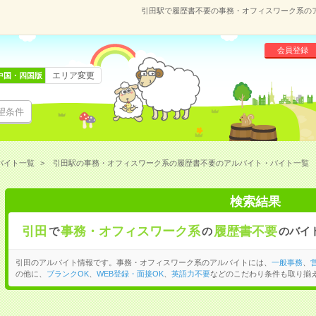
引田駅で履歴書不要の事務・オフィスワーク系の
会員登録
エリア変更
中国・四国版
望条件
バイト一覧
引田駅の事務・オフィスワーク系の履歴書不要のアルバイト・バイト一覧
検索結果
引田
事務・オフィスワーク系
履歴書不要
で
の
のバイ
引田のアルバイト情報です。事務・オフィスワーク系のアルバイトには、
一般事務
、
の他に、
ブランクOK
、
WEB登録・面接OK
、
英語力不要
などのこだわり条件も取り揃