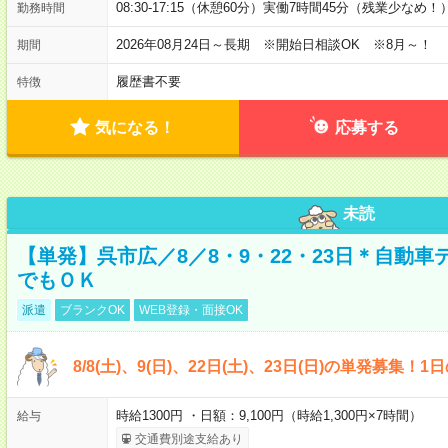
08:30-17:15（休憩60分）実働7時間45分（残業少なめ！
勤務時間
2026年08月24日～長期 ※開始日相談OK ※8月～！
期間
履歴書不要
特徴
気になる！
応募する
未読
【単発】呉市広／8／8・9・22・23日＊自動
でもＯＫ
派遣
ブランクOK
WEB登録・面接OK
8/8(土)、9(日)、22日(土)、23日(日)の単発募集！
時給1300円 ・日額：9,100円（時給1,300円×7時間）
給与
交通費別途支給あり