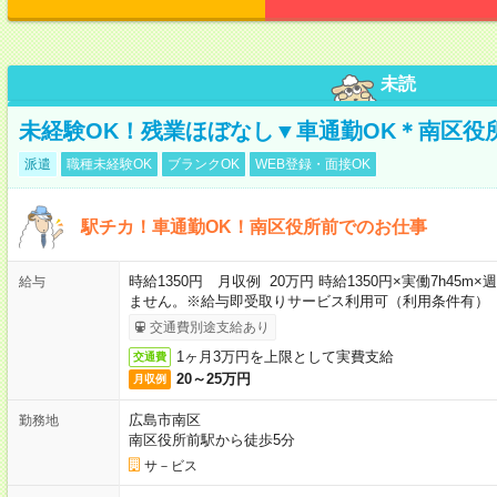
未読
未経験OK！残業ほぼなし▼車通勤OK＊南区役
派遣
職種未経験OK
ブランクOK
WEB登録・面接OK
駅チカ！車通勤OK！南区役所前でのお仕事
時給1350円 月収例 20万円 時給1350円×実働7h45
給与
ません。※給与即受取りサービス利用可（利用条件有）
交通費別途支給あり
1ヶ月3万円を上限として実費支給
交通費
20～25万円
月収例
広島市南区
勤務地
南区役所前駅から徒歩5分
サ－ビス