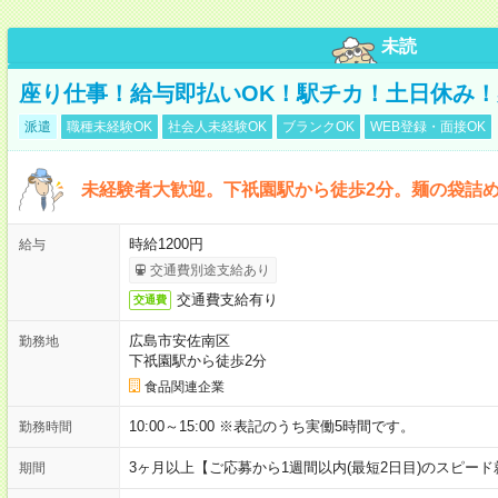
未読
座り仕事！給与即払いOK！駅チカ！土日休み
派遣
職種未経験OK
社会人未経験OK
ブランクOK
WEB登録・面接OK
未経験者大歓迎。下祇園駅から徒歩2分。麺の袋詰
時給1200円
給与
交通費別途支給あり
交通費支給有り
交通費
広島市安佐南区
勤務地
下祇園駅から徒歩2分
食品関連企業
10:00～15:00 ※表記のうち実働5時間です。
勤務時間
3ヶ月以上【ご応募から1週間以内(最短2日目)のスピー
期間