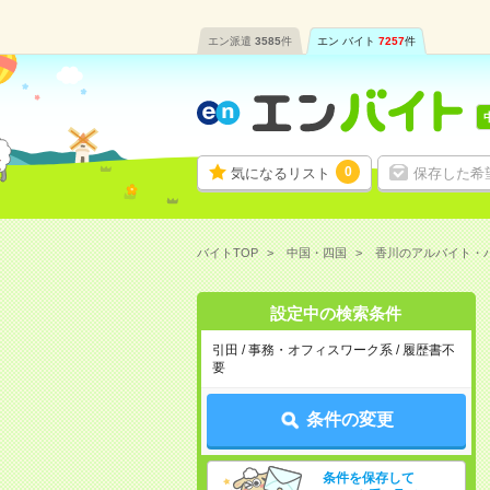
エン派遣
3585
件
エン バイト
7257
件
0
気になるリスト
保存した希
バイトTOP
中国・四国
香川のアルバイト・
設定中の検索条件
引田 / 事務・オフィスワーク系 / 履歴書不
要
条件の変更
条件を保存して