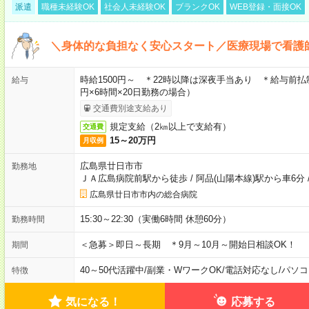
派遣
職種未経験OK
社会人未経験OK
ブランクOK
WEB登録・面接OK
＼身体的な負担なく安心スタート／医療現場で看護
時給1500円～ ＊22時以降は深夜手当あり ＊給与前払
給与
円×6時間×20日勤務の場合）
交通費別途支給あり
規定支給（2㎞以上で支給有）
交通費
15～20万円
月収例
広島県廿日市市
勤務地
ＪＡ広島病院前駅から徒歩
/
阿品(山陽本線)駅から車6分
広島県廿日市市内の総合病院
15:30～22:30（実働6時間 休憩60分）
勤務時間
＜急募＞即日～長期 ＊9月～10月～開始日相談OK！
期間
40～50代活躍中
/
副業・WワークOK
/
電話対応なし
/
パソコ
特徴
気になる！
応募する