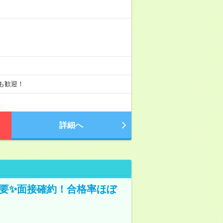
のみも歓迎！
詳細へ
不要✨面接確約！合格率ほぼ