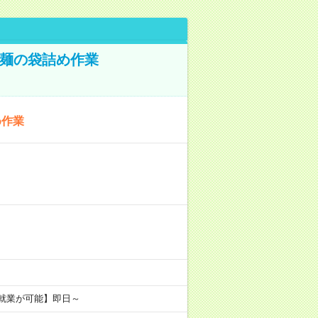
！麺の袋詰め作業
め作業
ド就業が可能】即日～