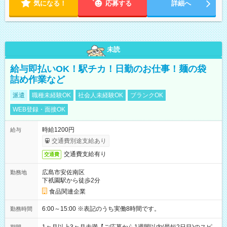
気になる！
応募する
詳細へ
未読
給与即払いOK！駅チカ！日勤のお仕事！麺の袋
詰め作業など
派遣
職種未経験OK
社会人未経験OK
ブランクOK
WEB登録・面接OK
時給1200円
給与
交通費別途支給あり
交通費支給有り
交通費
広島市安佐南区
勤務地
下祇園駅から徒歩2分
食品関連企業
6:00～15:00 ※表記のうち実働8時間です。
勤務時間