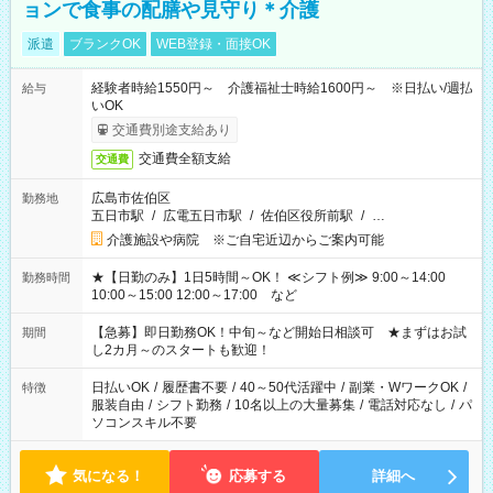
ョンで食事の配膳や見守り＊介護
派遣
ブランクOK
WEB登録・面接OK
経験者時給1550円～ 介護福祉士時給1600円～ ※日払い/週払
給与
いOK
交通費別途支給あり
交通費全額支給
交通費
広島市佐伯区
勤務地
五日市駅
/
広電五日市駅
/
佐伯区役所前駅
/
…
介護施設や病院 ※ご自宅近辺からご案内可能
★【日勤のみ】1日5時間～OK！ ≪シフト例≫ 9:00～14:00
勤務時間
10:00～15:00 12:00～17:00 など
【急募】即日勤務OK！中旬～など開始日相談可 ★まずはお試
期間
し2カ月～のスタートも歓迎！
日払いOK
/
履歴書不要
/
40～50代活躍中
/
副業・WワークOK
/
特徴
服装自由
/
シフト勤務
/
10名以上の大量募集
/
電話対応なし
/
パ
ソコンスキル不要
気になる！
応募する
詳細へ