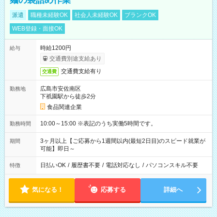
麺の袋詰め作業
派遣
職種未経験OK
社会人未経験OK
ブランクOK
WEB登録・面接OK
時給1200円
給与
交通費別途支給あり
交通費支給有り
交通費
広島市安佐南区
勤務地
下祇園駅から徒歩2分
食品関連企業
10:00～15:00 ※表記のうち実働5時間です。
勤務時間
3ヶ月以上【ご応募から1週間以内(最短2日目)のスピード就業が
期間
可能】即日～
日払いOK
/
履歴書不要
/
電話対応なし
/
パソコンスキル不要
特徴
気になる！
応募する
詳細へ