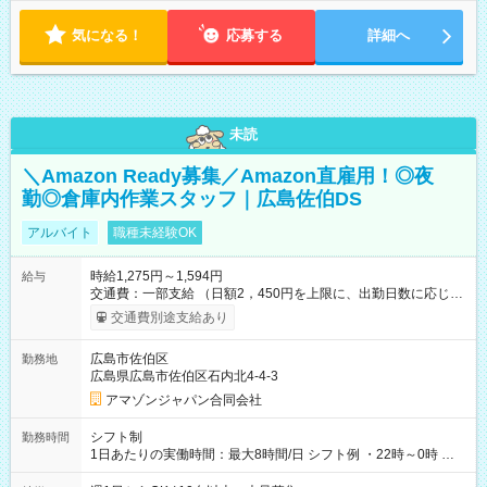
気になる！
応募する
詳細へ
未読
＼Amazon Ready募集／Amazon直雇用！◎夜
勤◎倉庫内作業スタッフ｜広島佐伯DS
アルバイト
職種未経験OK
時給1,275円～1,594円
給与
交通費：一部支給 （日額2，450円を上限に、出勤日数に応じて
実費支給） ※22:00～翌5:00までは時給25%UP！ ■給与前払い
交通費別途支給あり
制度あり ※前払い額の上限あり、手数料無料（Amazon負担）
そのほか所定の条件が適用されます 【試用期間】試用期間なし
広島市佐伯区
勤務地
広島県広島市佐伯区石内北4-4-3
アマゾンジャパン合同会社
シフト制
勤務時間
1日あたりの実働時間：最大8時間/日 シフト例 ・22時～0時 入
社後、就業可能シフトをご確認の上、申請してください。