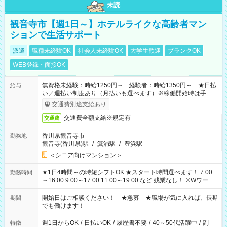
未読
観音寺市【週1日～】ホテルライクな高齢者マン
ションで生活サポート
派遣
職種未経験OK
社会人未経験OK
大学生歓迎
ブランクOK
WEB登録・面接OK
無資格未経験：時給1250円～ 経験者：時給1350円～ ★日払
給与
い／週払い制度あり（月払いも選べます）※稼働開始時は手続き
完了次第のお支払いとなります。
交通費別途支給あり
交通費全額支給※規定有
交通費
香川県観音寺市
勤務地
観音寺(香川県)駅
/
箕浦駅
/
豊浜駅
＜シニア向けマンション＞
★1日4時間～の時短シフトOK ★スタート時間選べます！ 7:00
勤務時間
～16:00 9:00～17:00 11:00～19:00 など 残業なし！ ※Wワーク
の場合、他のお仕事と合わせ週40時間超の就業はご案内できま
せん ※法令に基づき、週20時間以上勤務は社会保険への加入対
開始日はご相談ください！ ★急募 ★職場が気に入れば、長期
期間
象となります ※労働者派遣法（日雇い派遣の原則禁止）によ
でも働けます！
り、短時間・短期間の就業はご案内が難しい場合があります
週1日からOK
/
日払いOK
/
履歴書不要
/
40～50代活躍中
/
副
特徴