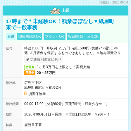
掲載日：2026.08.04
未読
17時まで＊未経験OK！残業ほぼなし▼紙屋町
東で一般事務
派遣
職種未経験OK
ブランクOK
WEB登録・面接OK
時給1500円 月収例 21万円 時給1500円×実働7h×週5日×4
給与
週 ※月収例を保証するものではありません。※給与即受取りサ
ービス利用可（利用条件有）
交通費別途支給あり
1ヶ月3万円を上限として実費支給
交通費
20～25万円
月収例
広島市中区
勤務地
紙屋町東駅から徒歩2分
損害保険業
09:00-17:00（休憩60分）実働7時間（残業少なめ！）
勤務時間
2026年09月01日～長期 ※開始日相談OK ※9月～！
期間
履歴書不要
特徴