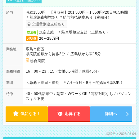
WEB登録・面接OK
時給1550円 【月収例】201,500円＝1,550円×20日×6.5時間
給与
＊別途深夜割増あり＊給与前払制度あり（稼働分）
交通費別途支給あり
規定支給 ＊駐車場規定支給（上限あり）
交通費
20～25万円
月収例
広島市南区
勤務地
県病院前駅から徒歩3分
/
広島駅から車15分
総合病院
16：00～23：15（実働6.5時間／休憩45分)
勤務時間
＜急募＞即日～長期 ＊7月～8月～9月～開始日相談OK！
期間
40～50代活躍中
/
副業・WワークOK
/
電話対応なし
/
パソコン
特徴
スキル不要
気になる！
応募する
詳細へ
掲載日：2026.08.04