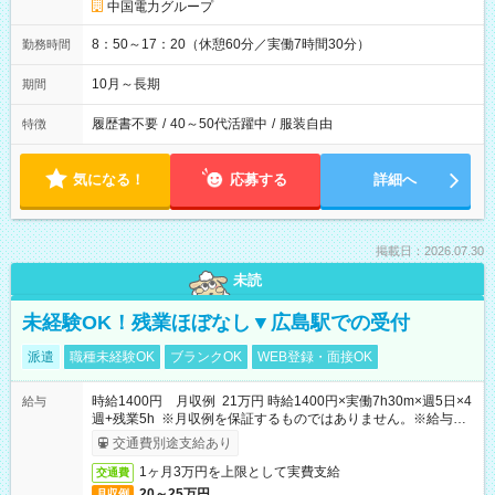
中国電力グループ
8：50～17：20（休憩60分／実働7時間30分）
勤務時間
10月～長期
期間
履歴書不要
/
40～50代活躍中
/
服装自由
特徴
気になる！
応募する
詳細へ
掲載日：2026.07.30
未読
未経験OK！残業ほぼなし▼広島駅での受付
派遣
職種未経験OK
ブランクOK
WEB登録・面接OK
時給1400円 月収例 21万円 時給1400円×実働7h30m×週5日×4
給与
週+残業5h ※月収例を保証するものではありません。※給与即
受取りサービス利用可（利用条件有）
交通費別途支給あり
1ヶ月3万円を上限として実費支給
交通費
20～25万円
月収例