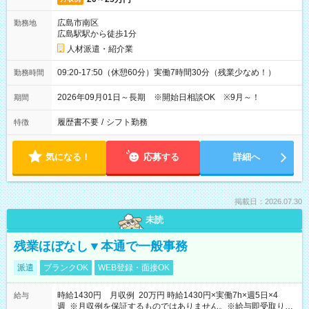
広島市南区
勤務地
広島駅駅から徒歩1分
人材派遣・紹介業
09:20-17:50（休憩60分）実働7時間30分（残業少なめ！）
勤務時間
2026年09月01日～長期 ※開始日相談OK ※9月～！
期間
履歴書不要
/
シフト勤務
特徴
気になる！
応募する
詳細へ
掲載日：2026.07.30
未読
残業ほぼなし▼本通で一般事務
派遣
ブランクOK
WEB登録・面接OK
時給1430円 月収例 20万円 時給1430円×実働7h×週5日×4
給与
週 ※月収例を保証するものではありません。※給与即受取りサ