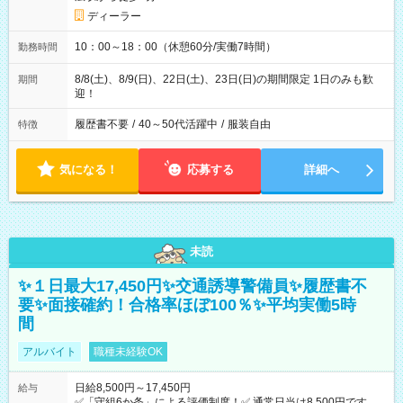
ディーラー
10：00～18：00（休憩60分/実働7時間）
勤務時間
8/8(土)、8/9(日)、22日(土)、23日(日)の期間限定 1日のみも歓
期間
迎！
履歴書不要
/
40～50代活躍中
/
服装自由
特徴
気になる！
応募する
詳細へ
未読
✨１日最大17,450円✨交通誘導警備員✨履歴書不
要✨面接確約！合格率ほぼ100％✨平均実働5時
間
アルバイト
職種未経験OK
日給8,500円～17,450円
給与
✅「守組6か条」による評価制度！✅ 通常日当は8,500円ですが