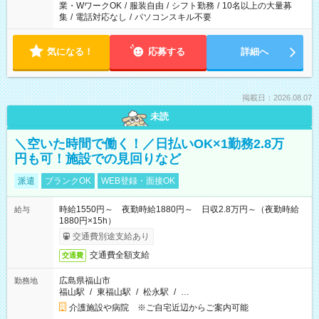
業・WワークOK
/
服装自由
/
シフト勤務
/
10名以上の大量募
集
/
電話対応なし
/
パソコンスキル不要
気になる！
応募する
詳細へ
掲載日：2026.08.07
未読
＼空いた時間で働く！／日払いOK×1勤務2.8万
円も可！施設での見回りなど
派遣
ブランクOK
WEB登録・面接OK
時給1550円～ 夜勤時給1880円～ 日収2.8万円～（夜勤時給
給与
1880円×15h）
交通費別途支給あり
交通費全額支給
交通費
広島県福山市
勤務地
福山駅
/
東福山駅
/
松永駅
/
…
介護施設や病院 ※ご自宅近辺からご案内可能