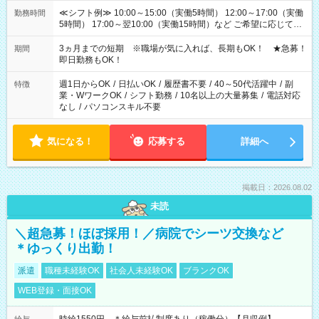
≪シフト例≫ 10:00～15:00（実働5時間） 12:00～17:00（実働
勤務時間
5時間） 17:00～翌10:00（実働15時間）など ご希望に応じて、
働く時間は調整できます！ お気軽に担当へ相談ください！
3ヵ月までの短期 ※職場が気に入れば、長期もOK！ ★急募！
期間
即日勤務もOK！
週1日からOK
/
日払いOK
/
履歴書不要
/
40～50代活躍中
/
副
特徴
業・WワークOK
/
シフト勤務
/
10名以上の大量募集
/
電話対応
なし
/
パソコンスキル不要
気になる！
応募する
詳細へ
掲載日：2026.08.02
未読
＼超急募！ほぼ採用！／病院でシーツ交換など
＊ゆっくり出勤！
派遣
職種未経験OK
社会人未経験OK
ブランクOK
WEB登録・面接OK