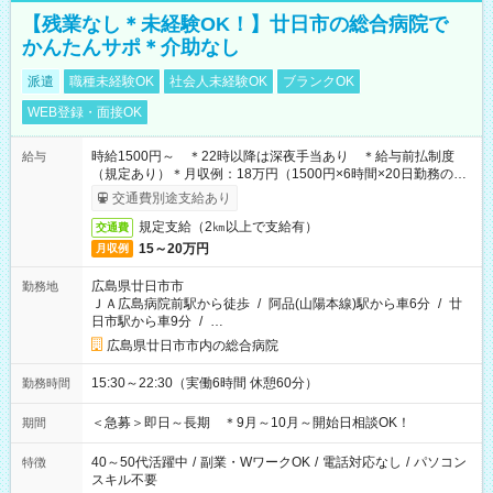
【残業なし＊未経験OK！】廿日市の総合病院で
かんたんサポ＊介助なし
派遣
職種未経験OK
社会人未経験OK
ブランクOK
WEB登録・面接OK
時給1500円～ ＊22時以降は深夜手当あり ＊給与前払制度
給与
（規定あり）＊月収例：18万円（1500円×6時間×20日勤務の場
合）
交通費別途支給あり
規定支給（2㎞以上で支給有）
交通費
15～20万円
月収例
広島県廿日市市
勤務地
ＪＡ広島病院前駅から徒歩
/
阿品(山陽本線)駅から車6分
/
廿
日市駅から車9分
/
…
広島県廿日市市内の総合病院
15:30～22:30（実働6時間 休憩60分）
勤務時間
＜急募＞即日～長期 ＊9月～10月～開始日相談OK！
期間
40～50代活躍中
/
副業・WワークOK
/
電話対応なし
/
パソコン
特徴
スキル不要