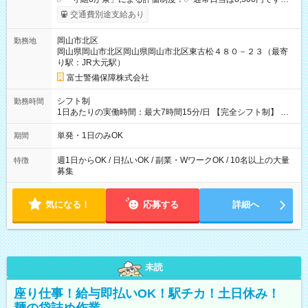
上記評価制度により「S級隊員」と認定されれば10,000円の日当
交通費別途支給あり
を支給します。 (1)上記勤務者が交通2級資格者の場合10,000円
+1500円＝11,500円 (2)上記現場が深夜の場合 11,500×1.25＝
岡山市北区
勤務地
14,375円 (3)上記現場が日祝深夜の場合 17,250円 (4)上記勤務
岡山県岡山市北区岡山県岡山市北区東古松４８０－２３（最寄
者が現場までの運転者の場合17,250+200円＝17,450円 -----------
り駅：JR大元駅）
------------------------------- *最高日当額 17,450円* （実働時間5
時間の場合、時給3,490円） ------------------------------------------ よ
富士警備保障株式会社
り上位の資格取得やリーダー手当を取得すると ”さらに”加算さ
れます！ ※日当支給時振込手数料等は一切ありません。 【試用
シフト制
勤務時間
期間】試用期間なし
1日あたりの実働時間：最大7時間15分/日 【完全シフト制】 例
(1) 8：00~17:00（休憩１h） 例(2) 13:00~16:00（早上がりでも
全額支給！） 例(3) 21:00~5:00（夜勤なら日当1.25倍！！）
単発・1日のみOK
期間
週1日からOK / 日払いOK / 副業・WワークOK / 10名以上の大量
特徴
募集
気になる！
応募する
詳細へ
未読
座り仕事！給与即払いOK！駅チカ！土日休み！