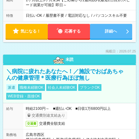
1ヶ月以上3ヶ月未満【ご応募から1週間以内(最短2日目)のスピ
期間
ード就業が可能】即日～
日払いOK
/
履歴書不要
/
電話対応なし
/
パソコンスキル不要
特徴
気になる！
応募する
詳細へ
掲載日：2026.07.25
未読
＼病院に疲れたあなたへ！／施設でおばあちゃ
んの健康管理＊医療行為ほぼ無し
派遣
職種未経験OK
社会人未経験OK
ブランクOK
WEB登録・面接OK
時給2100円～ ■週払いOK ■日収1万6800円以上
給与
交通費別途支給あり
交通費全額支給
交通費
広島市西区
勤務地