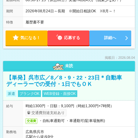
08:30-17:15（休憩60分）実働7時間45分（残業少なめ！）
勤務時間
2026年08月24日～長期 ※開始日相談OK ※8月～！
期間
履歴書不要
特徴
気になる！
応募する
詳細へ
掲載日：2026.08.04
未読
【単発】呉市広／8／8・9・22・23日＊自動車
ディーラーでの受付・1日でもＯＫ
派遣
ブランクOK
WEB登録・面接OK
時給1300円 ・日額：9,100円（時給1,300円×7時間）
給与
交通費別途支給あり
・自転車通勤可 ・車通勤可(駐車場無料)
交通費
広島県呉市
勤務地
広駅から徒歩9分