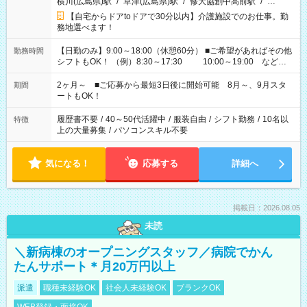
横川(広島県)駅
/
草津(広島県)駅
/
修大協創中高前駅
/
…
【自宅からドアtoドアで30分以内】介護施設でのお仕事。勤
務地選べます！
【日勤のみ】9:00～18:00（休憩60分） ■ご希望があればその他
勤務時間
シフトもOK！ （例）8:30～17:30 10:00～19:00 など
「家族とお休みを合わせたい」 「できれば残業はしたくない」
など、あなたのご希望に沿ったお仕事をご紹介します！ ※Wワ
2ヶ月～ ■ご応募から最短3日後に開始可能 8月～、9月スタ
期間
ーク希望の方へ 今ご覧のお仕事で希望する勤務時間と、もう1つ
ートもOK！
のお仕事の勤務時間。 合計で週40時間を超える場合は応募でき
ません
履歴書不要
/
40～50代活躍中
/
服装自由
/
シフト勤務
/
10名以
特徴
上の大量募集
/
パソコンスキル不要
気になる！
応募する
詳細へ
掲載日：2026.08.05
未読
＼新病棟のオープニングスタッフ／病院でかん
たんサポート＊月20万円以上
派遣
職種未経験OK
社会人未経験OK
ブランクOK