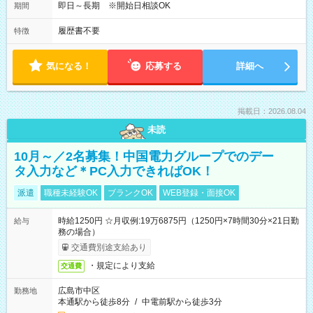
即日～長期 ※開始日相談OK
期間
履歴書不要
特徴
気になる！
応募する
詳細へ
掲載日：2026.08.04
未読
10月～／2名募集！中国電力グループでのデー
タ入力など＊PC入力できればOK！
派遣
職種未経験OK
ブランクOK
WEB登録・面接OK
時給1250円 ☆月収例:19万6875円（1250円×7時間30分×21日勤
給与
務の場合）
交通費別途支給あり
・規定により支給
交通費
広島市中区
勤務地
本通駅から徒歩8分
/
中電前駅から徒歩3分