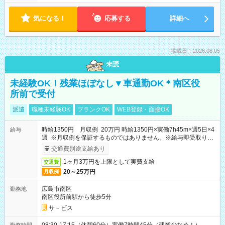
気になる！
応募する
詳細へ
掲載日：2026.08.05
未読
未経験OK！残業ほぼなし▼車通勤OK＊南区役
所前で受付
派遣
職種未経験OK
ブランクOK
WEB登録・面接OK
時給1350円 月収例 20万円 時給1350円×実働7h45m×週5日×4
給与
週 ※月収例を保証するものではありません。※給与即受取りサ
ービス利用可（利用条件有）
交通費別途支給あり
1ヶ月3万円を上限として実費支給
交通費
20～25万円
月収例
広島市南区
勤務地
南区役所前駅から徒歩5分
サ－ビス