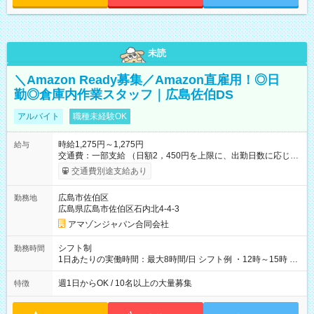
未読
＼Amazon Ready募集／Amazon直雇用！◎日
勤◎倉庫内作業スタッフ｜広島佐伯DS
アルバイト
職種未経験OK
時給1,275円～1,275円
給与
交通費：一部支給 （日額2，450円を上限に、出勤日数に応じて
実費支給） ※22:00～翌5:00までは時給25%UP！ ■給与前払い
交通費別途支給あり
制度あり ※前払い額の上限あり、手数料無料（Amazon負担）
そのほか所定の条件が適用されます 【試用期間】試用期間なし
広島市佐伯区
勤務地
広島県広島市佐伯区石内北4-4-3
アマゾンジャパン合同会社
シフト制
勤務時間
1日あたりの実働時間：最大8時間/日 シフト例 ・12時～15時 入
社後、就業可能シフトをご確認の上、申請してください。
週1日からOK / 10名以上の大量募集
特徴