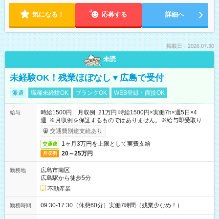
気になる！
応募する
詳細へ
掲載日：2026.07.30
未読
未経験OK！残業ほぼなし▼広島で受付
派遣
職種未経験OK
ブランクOK
WEB登録・面接OK
時給1500円 月収例 21万円 時給1500円×実働7h×週5日×4
給与
週 ※月収例を保証するものではありません。※給与即受取りサ
ービス利用可（利用条件有）
交通費別途支給あり
1ヶ月3万円を上限として実費支給
交通費
20～25万円
月収例
広島市南区
勤務地
広島駅から徒歩5分
不動産業
09:30-17:30（休憩60分）実働7時間（残業少なめ！）
勤務時間