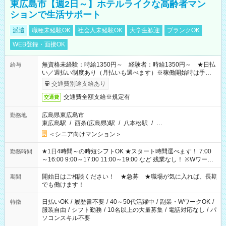
東広島市【週2日～】ホテルライクな高齢者マン
ションで生活サポート
派遣
職種未経験OK
社会人未経験OK
大学生歓迎
ブランクOK
WEB登録・面接OK
無資格未経験：時給1350円～ 経験者：時給1350円～ ★日払
給与
い／週払い制度あり（月払いも選べます）※稼働開始時は手続き
完了次第のお支払いとなります。
交通費別途支給あり
交通費全額支給※規定有
交通費
広島県東広島市
勤務地
東広島駅
/
西条(広島県)駅
/
八本松駅
/
…
＜シニア向けマンション＞
★1日4時間～の時短シフトOK ★スタート時間選べます！ 7:00
勤務時間
～16:00 9:00～17:00 11:00～19:00 など 残業なし！ ※Wワーク
の場合、他のお仕事と合わせ週40時間超の就業はご案内できま
せん ※法令に基づき、週20時間以上勤務は社会保険への加入対
開始日はご相談ください！ ★急募 ★職場が気に入れば、長期
期間
象となります ※労働者派遣法（日雇い派遣の原則禁止）によ
でも働けます！
り、短時間・短期間の就業はご案内が難しい場合があります
日払いOK
/
履歴書不要
/
40～50代活躍中
/
副業・WワークOK
/
特徴
服装自由
/
シフト勤務
/
10名以上の大量募集
/
電話対応なし
/
パ
ソコンスキル不要