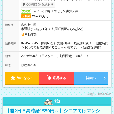
ービス利用可（利用条件有）
交通費別途支給あり
1ヶ月3万円を上限として実費支給
交通費
20～25万円
月収例
広島市中区
勤務地
本通駅から徒歩1分
/
紙屋町西駅から徒歩5分
不動産業
09:45-17:45（休憩60分）実働7時間（残業少なめ！） 勤務時間
勤務時間
を下記の範囲で調整することも可能です。 ・勤務開始時間
09:45～12:30 ・勤務終了時間 15:45～18:30 ・実働 05:00～
07:45
2026年08月17日スタート、期間限定 ※8月～！
期間
履歴書不要
特徴
気になる！
応募する
詳細へ
掲載日：2026.08.05
未読
【週2日＊高時給1550円～】シニア向けマンシ