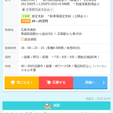
時給1550円 ＊給与前払制度あり（稼働分）【月収例】
給与
201,500円＝1,550円×20日×6.5時間 ＊別途深夜割増あり
交通費別途支給あり
規定支給 ＊駐車場規定支給（上限あり）
交通費
20～25万円
月収例
広島市南区
勤務地
県病院前駅から徒歩3分
/
広島駅から車15分
総合病院
16：00～23：15（実働6.5時間／休憩45分)
勤務時間
＜急募＞即日～長期 ＊7月～8月～9月～開始日相談OK！
期間
40～50代活躍中
/
副業・WワークOK
/
電話対応なし
/
パソコン
特徴
スキル不要
気になる！
応募する
詳細へ
掲載日：2026.08.05
未読