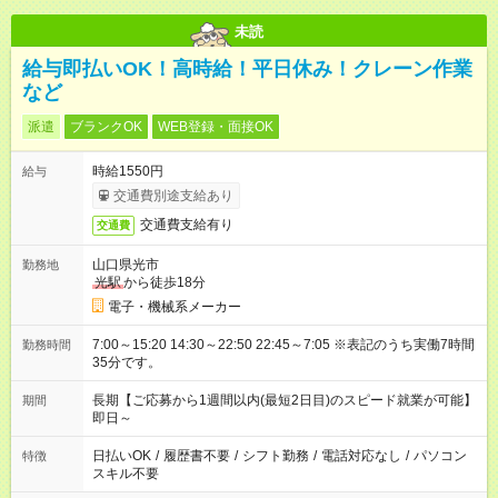
未読
給与即払いOK！高時給！平日休み！クレーン作業
など
派遣
ブランクOK
WEB登録・面接OK
時給1550円
給与
交通費別途支給あり
交通費支給有り
交通費
山口県光市
勤務地
光駅
から徒歩18分
電子・機械系メーカー
7:00～15:20 14:30～22:50 22:45～7:05 ※表記のうち実働7時間
勤務時間
35分です。
長期【ご応募から1週間以内(最短2日目)のスピード就業が可能】
期間
即日～
日払いOK
/
履歴書不要
/
シフト勤務
/
電話対応なし
/
パソコン
特徴
スキル不要