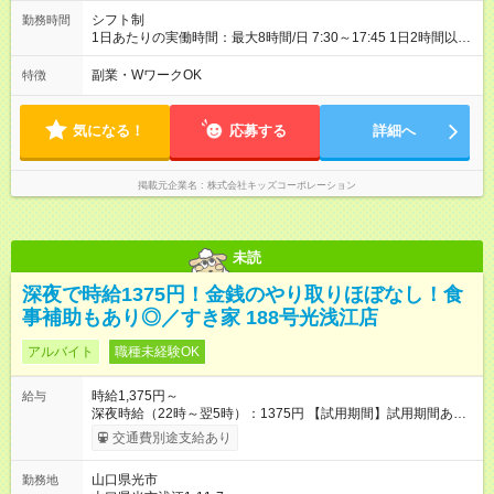
シフト制
勤務時間
1日あたりの実働時間：最大8時間/日 7:30～17:45 1日2時間以
上、週3日 ＊週20時間未満の扶養内勤務 ＊早番7:30～、遅番
17:45までどちらか入れる方 ＊休憩は法定通り（6時間を超える
副業・WワークOK
特徴
場合は45分、8時間を超える場合は60分） ＊お預かり状況によ
り、勤務時間の調整をお願いする場合があります
気になる！
応募する
詳細へ
掲載元企業名
株式会社キッズコーポレーション
未読
深夜で時給1375円！金銭のやり取りほぼなし！食
事補助もあり◎／すき家 188号光浅江店
アルバイト
職種未経験OK
時給1,375円～
給与
深夜時給（22時～翌5時）：1375円 【試用期間】試用期間あり
試用期間の長さ：1ヶ月 雇用形態、給与は本採用時と同じです。
交通費別途支給あり
試用期間の実態は30日（※条件変更なし）ですが、切り上げで
一ヶ月とさせていただきます。 研修制度あり：15時間(研修中も
山口県光市
勤務地
同時給）