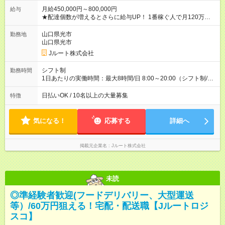
月給450,000円～800,000円
給与
★配達個数が増えるとさらに給与UP！ 1番稼ぐ人で月120万ほ
ど！ ・主要都市エリア 月収55万円／週5日稼働 月収65万~112
万円／週6日稼働 ・地方郊外エリア 月収40万円／週5日稼働 月
山口県光市
勤務地
収40万円~50万円／週6日稼働 ＜モデルイメージ＞ ■月収50万
山口県光市
円 (27歳男性/江東区在住)※元建築関係 1日150個配達×25日勤務
Jルート株式会社
(日休み) ■月収80万円(43歳男性/墨田区在住)※元営業 1日200個
配達×25日勤務(月休み) 【試用期間】試用期間なし
シフト制
勤務時間
1日あたりの実働時間：最大8時間/日 8:00～20:00（シフト制/実
働8時間） ※週5日勤務（場所次第では週4も有り） ※配達状況に
よって時間外での勤務可能性有り ※案件により多少の前後あり
日払いOK / 10名以上の大量募集
特徴
※配達が完了次第、帰社OKです
気になる！
応募する
詳細へ
掲載元企業名
Jルート株式会社
未読
◎準経験者歓迎(フードデリバリー、大型運送
等）/60万円狙える！宅配・配送職【Jルートロジ
スコ】