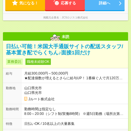
気になる！
応募する
詳細へ
掲載元企業名
JCSロジスコ株式会社
未読
日払い可能！米国大手通販サイトの配送スタッフ/
基本置き配でらくちん♪面接1回だけ
業務委託
職種未経験OK
月給300,000円～500,000円
給与
★配達個数が増えるとさらに給与UP！ 1番稼ぐ人で月120万ほ
ど！ ・主要都市エリア 月収55万円／週5日稼働 月収65万~112
万円／週6日稼働 ・地方郊外エリア 月収40万円／週5日稼働 月
山口県光市
勤務地
収40万円~50万円／週6日稼働 ＜モデルイメージ＞ ■月収50万
山口県光市
円 (27歳男性/江東区在住)※元建築関係 1日150個配達×25日勤務
Jルート株式会社
(日休み) ■月収80万円(43歳男性/墨田区在住)※元営業 1日200個
配達×25日勤務(月休み) 【試用期間】試用期間なし
勤務時間は指定なし
勤務時間
8:00～20:00（シフト制/実働8時間） ※週5日勤務（場所次第で
は週4も有り） ※配達状況によって時間外での勤務可能性有り ※
案件により多少の前後あり ※配達が完了次第、帰社OKです
日払いOK / 10名以上の大量募集
特徴