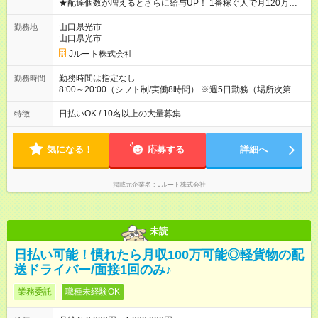
★配達個数が増えるとさらに給与UP！ 1番稼ぐ人で月120万ほ
ど！ ・主要都市エリア 月収55万円／週5日稼働 月収65万~112
万円／週6日稼働 ・地方郊外エリア 月収40万円／週5日稼働 月
山口県光市
勤務地
収40万円~50万円／週6日稼働 ＜モデルイメージ＞ ■月収50万
山口県光市
円 (27歳男性/江東区在住)※元建築関係 1日150個配達×25日勤務
Jルート株式会社
(日休み) ■月収80万円(43歳男性/墨田区在住)※元営業 1日200個
配達×25日勤務(月休み) 【試用期間】試用期間なし
勤務時間は指定なし
勤務時間
8:00～20:00（シフト制/実働8時間） ※週5日勤務（場所次第で
は週4も有り） ※配達状況によって時間外での勤務可能性有り ※
案件により多少の前後あり ※配達が完了次第、帰社OKです
日払いOK / 10名以上の大量募集
特徴
気になる！
応募する
詳細へ
掲載元企業名
Jルート株式会社
未読
日払い可能！慣れたら月収100万可能◎軽貨物の配
送ドライバー/面接1回のみ♪
業務委託
職種未経験OK