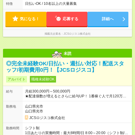
よって時間外での勤務可能性有り ※案件により多少の前後あり
日払いOK / 10名以上の大量募集
特徴
※配達が完了次第、帰社OKです
気になる！
応募する
詳細へ
掲載元企業名
JCSロジスコ株式会社
未読
◎完全未経験OK/日払い・週払い対応！配送スタ
ッフ/初期費用0円！【JCSロジスコ】
アルバイト
職種未経験OK
月給300,000円～500,000円
給与
★配達個数が増えるとさらに給与UP！ 1番稼ぐ人で月120万ほ
ど！ ・主要都市エリア 月収55万円／週5日稼働 月収65万~112
万円／週6日稼働 ・地方郊外エリア 月収40万円／週5日稼働 月
山口県光市
勤務地
収40万円~50万円／週6日稼働 ＜モデルイメージ＞ ■月収50万
山口県光市
円 (27歳男性/江東区在住)※元建築関係 1日150個配達×25日勤務
JCSロジスコ株式会社
(日休み) ■月収80万円(43歳男性/墨田区在住)※元営業 1日200個
配達×25日勤務(月休み) 【試用期間】試用期間なし
シフト制
勤務時間
1日あたりの実働時間：最大8時間/日 8:00～20:00（シフト制/実