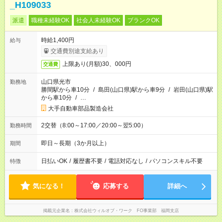
_H109033
派遣
職種未経験OK
社会人未経験OK
ブランクOK
時給1,400円
給与
交通費別途支給あり
上限あり(月額)30、000円
交通費
山口県光市
勤務地
勝間駅から車10分
/
島田(山口県)駅から車9分
/
岩田(山口県)駅
から車10分
/
…
大手自動車部品製造会社
2交替（8:00～17:00／20:00～翌5:00）
勤務時間
即日～長期（3か月以上）
期間
日払いOK
/
履歴書不要
/
電話対応なし
/
パソコンスキル不要
特徴
気になる！
応募する
詳細へ
掲載元企業名
株式会社ウィルオブ・ワーク FO事業部 福岡支店