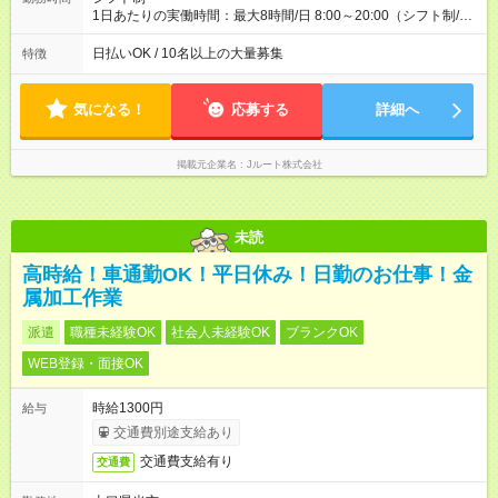
1日あたりの実働時間：最大8時間/日 8:00～20:00（シフト制/実
働8時間） ※週5日勤務（場所次第では週4も有り） ※配達状況に
よって時間外での勤務可能性有り ※案件により多少の前後あり
日払いOK / 10名以上の大量募集
特徴
※配達が完了次第、帰社OKです
気になる！
応募する
詳細へ
掲載元企業名
Jルート株式会社
未読
高時給！車通勤OK！平日休み！日勤のお仕事！金
属加工作業
派遣
職種未経験OK
社会人未経験OK
ブランクOK
WEB登録・面接OK
時給1300円
給与
交通費別途支給あり
交通費支給有り
交通費