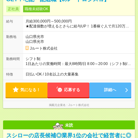
正社員
職種未経験OK
月給300,000円～500,000円
給与
★配達個数が増えるとさらに給与UP！ 1番稼ぐ人で月120万ほ
ど！ ・主要都市エリア 月収55万円／週5日稼働 月収65万~112
万円／週6日稼働 ・地方郊外エリア 月収40万円／週5日稼働 月
山口県光市
勤務地
収40万円~50万円／週6日稼働 ＜モデルイメージ＞ ■月収50万
山口県光市
円 (27歳男性/江東区在住)※元建築関係 1日150個配達×25日勤務
Jルート株式会社
(日休み) ■月収80万円(43歳男性/墨田区在住)※元営業 1日200個
配達×25日勤務(月休み) 【試用期間】試用期間なし
シフト制
勤務時間
1日あたりの実働時間：最大8時間/日 8:00～20:00（シフト制/実
働8時間） ※週5日勤務（場所次第では週4も有り） ※配達状況に
よって時間外での勤務可能性有り ※案件により多少の前後あり
日払いOK / 10名以上の大量募集
特徴
※配達が完了次第、帰社OKです
気になる！
応募する
詳細へ
掲載元企業名
Jルート株式会社
未読
スシローの店長候補◎業界1位の会社で経営者に◎