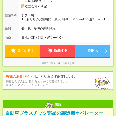
山口県光市浅江1-11-7
ただきます。 研修制度あり：15時間(研修中も同時給）
株式会社すき家
シフト制
勤務時間
1日あたりの実働時間：最大8時間/日 0:00-24:00 週2日～・1日
2h～OK ＜シフト例＞ 〇朝帯 5:00-9:00 〇昼帯 9:00-14:00 〇午
後帯 14:00-18:00 〇夜帯 18:00-22:00 〇深夜帯 22:00-翌5:00 基
春・夏・冬休み期間限定
期間
本は固定シフトですが家庭の都合などイレギュラーには対応し
ます♪
日払いOK / 副業・WワークOK
特徴
気になる！
応募する
詳細へ
掲載元企業名
株式会社すき家
興味のあるバイト
は、とりあえず保存しよう♪
保存した求人は、後からまとめて応募できるよ。
企業からアプローチが届くことも！
未読
自動車プラスチック部品の製造機オペレーター