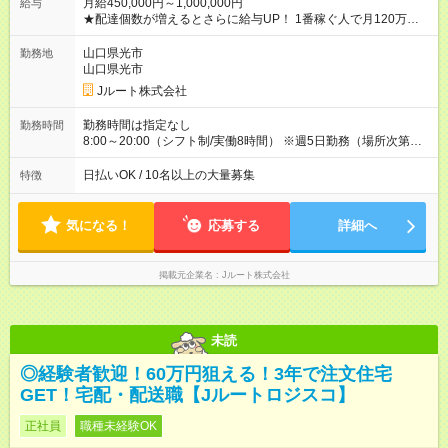
月給450,000円～1,000,000円
給与
★配達個数が増えるとさらに給与UP！ 1番稼ぐ人で月120万ほ
ど！ ・主要都市エリア 月収55万円／週5日稼働 月収65万~112
万円／週6日稼働 ・地方郊外エリア 月収40万円／週5日稼働 月
山口県光市
勤務地
収40万円~50万円／週6日稼働 ＜モデルイメージ＞ ■月収50万
山口県光市
円 (27歳男性/江東区在住)※元建築関係 1日150個配達×25日勤務
Jルート株式会社
(日休み) ■月収80万円(43歳男性/墨田区在住)※元営業 1日200個
配達×25日勤務(月休み) 【試用期間】試用期間なし
勤務時間は指定なし
勤務時間
8:00～20:00（シフト制/実働8時間） ※週5日勤務（場所次第で
は週4も有り） ※配達状況によって時間外での勤務可能性有り ※
案件により多少の前後あり ※配達が完了次第、帰社OKです
日払いOK / 10名以上の大量募集
特徴
気になる！
応募する
詳細へ
掲載元企業名
Jルート株式会社
未読
◎経験者歓迎！60万円狙える！3年で注文住宅
GET！宅配・配送職【Jルートロジスコ】
正社員
職種未経験OK