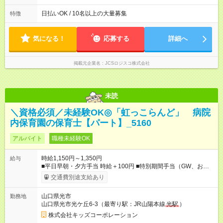
働8時間） ※週5日勤務（場所次第では週4も有り） ※配達状況に
よって時間外での勤務可能性有り ※案件により多少の前後あり
日払いOK / 10名以上の大量募集
特徴
※配達が完了次第、帰社OKです
気になる！
応募する
詳細へ
掲載元企業名
JCSロジスコ株式会社
未読
＼資格必須／未経験OK◎「虹っこらんど」 病院
内保育園の保育士【パート】_5160
アルバイト
職種未経験OK
時給1,150円～1,350円
給与
■平日早朝・夕方手当 時給＋100円 ■特別期間手当（GW、お
盆、年末年始※会社カレンダーによる） 時給＋200円 【試用期
交通費別途支給あり
間】試用期間あり 試用期間の長さ：3ヶ月 雇用形態、給与は本
採用時と同じです。
山口県光市
勤務地
山口県光市光ケ丘6-3（最寄り駅：JR山陽本線
光駅
）
株式会社キッズコーポレーション