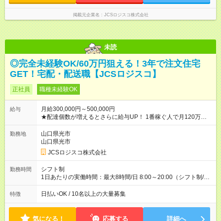
掲載元企業名
JCSロジスコ株式会社
未読
◎完全未経験OK/60万円狙える！3年で注文住宅
GET！宅配・配送職【JCSロジスコ】
正社員
職種未経験OK
月給300,000円～500,000円
給与
★配達個数が増えるとさらに給与UP！ 1番稼ぐ人で月120万ほ
ど！ ・主要都市エリア 月収55万円／週5日稼働 月収65万~112
万円／週6日稼働 ・地方郊外エリア 月収40万円／週5日稼働 月
山口県光市
勤務地
収40万円~50万円／週6日稼働 ＜モデルイメージ＞ ■月収50万
山口県光市
円 (27歳男性/江東区在住)※元建築関係 1日150個配達×25日勤務
JCSロジスコ株式会社
(日休み) ■月収80万円(43歳男性/墨田区在住)※元営業 1日200個
配達×25日勤務(月休み) 【試用期間】試用期間なし
シフト制
勤務時間
1日あたりの実働時間：最大8時間/日 8:00～20:00（シフト制/実
働8時間） ※週5日勤務（場所次第では週4も有り） ※配達状況に
よって時間外での勤務可能性有り ※案件により多少の前後あり
日払いOK / 10名以上の大量募集
特徴
※配達が完了次第、帰社OKです
気になる！
応募する
詳細へ