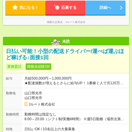
気になる！
応募する
詳細へ
掲載元企業名
Jルート株式会社
未読
日払い可能！小型の配送ドライバー/運べば運ぶほ
ど稼げる♪面接1回
業務委託
職種未経験OK
月給500,000円～1,000,000円
給与
★配達個数が増えるとさらに給与UP！ 1番稼ぐ人で月120万ほ
ど！ ・主要都市エリア 月収55万円／週5日稼働 月収65万~112
万円／週6日稼働 ・地方郊外エリア 月収40万円／週5日稼働 月
山口県光市
勤務地
収40万円~50万円／週6日稼働 ＜モデルイメージ＞ ■月収50万
山口県光市
円 (27歳男性/江東区在住)※元建築関係 1日150個配達×25日勤務
Jルート株式会社
(日休み) ■月収80万円(43歳男性/墨田区在住)※元営業 1日200個
配達×25日勤務(月休み) 【試用期間】試用期間なし
勤務時間は指定なし
勤務時間
8:00～20:00（シフト制/実働8時間） ※週5日勤務（場所次第で
は週4も有り） ※配達状況によって時間外での勤務可能性有り ※
案件により多少の前後あり ※配達が完了次第、帰社OKです
日払いOK / 10名以上の大量募集
特徴