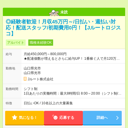
未読
◎経験者歓迎！月収45万円～/日払い・週払い対
応！配送スタッフ/初期費用0円！【Jルートロジス
コ】
アルバイト
職種未経験OK
月給450,000円～800,000円
給与
★配達個数が増えるとさらに給与UP！ 1番稼ぐ人で月120万ほ
ど！ ・主要都市エリア 月収55万円／週5日稼働 月収65万~112
万円／週6日稼働 ・地方郊外エリア 月収40万円／週5日稼働 月
山口県光市
勤務地
収40万円~50万円／週6日稼働 ＜モデルイメージ＞ ■月収50万
山口県光市
円 (27歳男性/江東区在住)※元建築関係 1日150個配達×25日勤務
Jルート株式会社
(日休み) ■月収80万円(43歳男性/墨田区在住)※元営業 1日200個
配達×25日勤務(月休み) 【試用期間】試用期間なし
シフト制
勤務時間
1日あたりの実働時間：最大8時間/日 8:00～20:00（シフト制/実
働8時間） ※週5日勤務（場所次第では週4も有り） ※配達状況に
よって時間外での勤務可能性有り ※案件により多少の前後あり
日払いOK / 10名以上の大量募集
特徴
※配達が完了次第、帰社OKです
気になる！
応募する
詳細へ