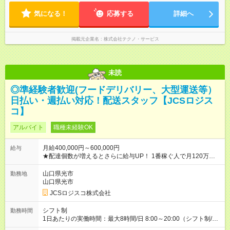
気になる！
応募する
詳細へ
掲載元企業名
株式会社テクノ・サービス
未読
◎準経験者歓迎(フードデリバリー、大型運送等）
日払い・週払い対応！配送スタッフ【JCSロジス
コ】
アルバイト
職種未経験OK
月給400,000円～600,000円
給与
★配達個数が増えるとさらに給与UP！ 1番稼ぐ人で月120万ほ
ど！ ・主要都市エリア 月収55万円／週5日稼働 月収65万~112
万円／週6日稼働 ・地方郊外エリア 月収40万円／週5日稼働 月
山口県光市
勤務地
収40万円~50万円／週6日稼働 ＜モデルイメージ＞ ■月収50万
山口県光市
円 (27歳男性/江東区在住)※元建築関係 1日150個配達×25日勤務
JCSロジスコ株式会社
(日休み) ■月収80万円(43歳男性/墨田区在住)※元営業 1日200個
配達×25日勤務(月休み) 【試用期間】試用期間なし
シフト制
勤務時間
1日あたりの実働時間：最大8時間/日 8:00～20:00（シフト制/実
働8時間） ※週5日勤務（場所次第では週4も有り） ※配達状況に