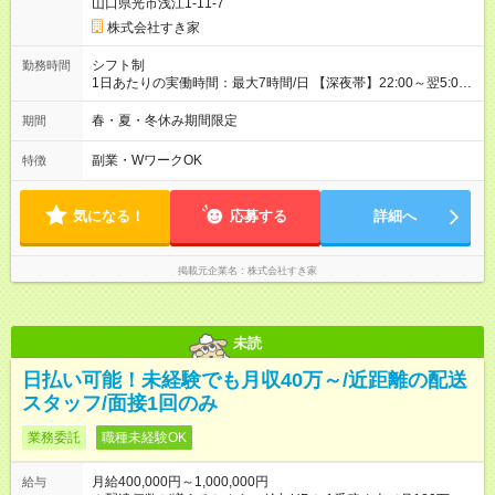
山口県光市浅江1-11-7
株式会社すき家
シフト制
勤務時間
1日あたりの実働時間：最大7時間/日 【深夜帯】22:00～翌5:00
週2日～・1日2h～OK◎ ※22:00から翌5:00までは18歳以上の方
のみ勤務可能です（18歳未満の深夜業務禁止のため） ★深夜で
春・夏・冬休み期間限定
期間
も安心して働けます★ すき家では、ワンオペを禁止していま
す。 必ず、2名以上での勤務を行いますので、安心して働けま
副業・WワークOK
特徴
す。
気になる！
応募する
詳細へ
掲載元企業名
株式会社すき家
未読
日払い可能！未経験でも月収40万～/近距離の配送
スタッフ/面接1回のみ
業務委託
職種未経験OK
月給400,000円～1,000,000円
給与