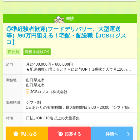
未読
◎準経験者歓迎(フードデリバリー、大型運送
等）/60万円狙える！宅配・配送職【JCSロジス
コ】
正社員
職種未経験OK
月給400,000円～600,000円
給与
★配達個数が増えるとさらに給与UP！ 1番稼ぐ人で月120万ほ
ど！ ・主要都市エリア 月収55万円／週5日稼働 月収65万~112
万円／週6日稼働 ・地方郊外エリア 月収40万円／週5日稼働 月
山口県光市
勤務地
収40万円~50万円／週6日稼働 ＜モデルイメージ＞ ■月収50万
山口県光市
円 (27歳男性/江東区在住)※元建築関係 1日150個配達×25日勤務
JCSロジスコ株式会社
(日休み) ■月収80万円(43歳男性/墨田区在住)※元営業 1日200個
配達×25日勤務(月休み) 【試用期間】試用期間なし
シフト制
勤務時間
1日あたりの実働時間：最大8時間/日 8:00～20:00（シフト制/実
働8時間） ※週5日勤務（場所次第では週4も有り） ※配達状況に
よって時間外での勤務可能性有り ※案件により多少の前後あり
日払いOK / 10名以上の大量募集
特徴
※配達が完了次第、帰社OKです
気になる！
応募する
詳細へ