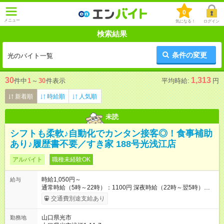
0
メニュー
気になる！
ログイン
検索結果
条件の変更
光のバイト一覧
30
1,313
件中
1
～
30
件表示
平均時給:
円
新着順
時給順
人気順
未読
シフトも柔軟♪自動化でカンタン接客◎！食事補助
あり♪履歴書不要／すき家 188号光浅江店
アルバイト
職種未経験OK
時給1,050円～
給与
通常時給（5時～22時）：1100円 深夜時給（22時～翌5時）：
1375円 高校生時給：1050円 【特別手当】早朝手当（5：00-9：
交通費別途支給あり
00）時給+150円 【試用期間】試用期間あり 試用期間の長さ：1
ヶ月 雇用形態、給与は本採用時と同じです。 試用期間の実態は
山口県光市
勤務地
30日（※条件変更なし）ですが、切り上げで一ヶ月とさせてい