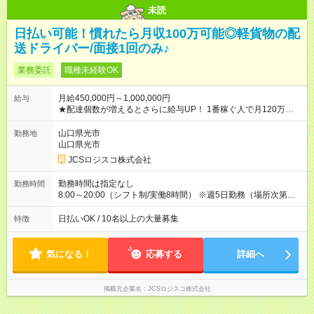
未読
日払い可能！慣れたら月収100万可能◎軽貨物の配
送ドライバー/面接1回のみ♪
業務委託
職種未経験OK
月給450,000円～1,000,000円
給与
★配達個数が増えるとさらに給与UP！ 1番稼ぐ人で月120万ほ
ど！ ・主要都市エリア 月収55万円／週5日稼働 月収65万~112
万円／週6日稼働 ・地方郊外エリア 月収40万円／週5日稼働 月
山口県光市
勤務地
収40万円~50万円／週6日稼働 ＜モデルイメージ＞ ■月収50万
山口県光市
円 (27歳男性/江東区在住)※元建築関係 1日150個配達×25日勤務
JCSロジスコ株式会社
(日休み) ■月収80万円(43歳男性/墨田区在住)※元営業 1日200個
配達×25日勤務(月休み) 【試用期間】試用期間なし
勤務時間は指定なし
勤務時間
8:00～20:00（シフト制/実働8時間） ※週5日勤務（場所次第で
は週4も有り） ※配達状況によって時間外での勤務可能性有り ※
案件により多少の前後あり ※配達が完了次第、帰社OKです
日払いOK / 10名以上の大量募集
特徴
気になる！
応募する
詳細へ
掲載元企業名
JCSロジスコ株式会社