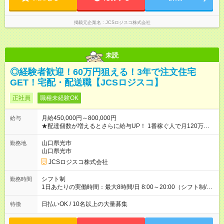
掲載元企業名
JCSロジスコ株式会社
未読
◎経験者歓迎！60万円狙える！3年で注文住宅
GET！宅配・配送職【JCSロジスコ】
正社員
職種未経験OK
月給450,000円～800,000円
給与
★配達個数が増えるとさらに給与UP！ 1番稼ぐ人で月120万ほ
ど！ ・主要都市エリア 月収55万円／週5日稼働 月収65万~112
万円／週6日稼働 ・地方郊外エリア 月収40万円／週5日稼働 月
山口県光市
勤務地
収40万円~50万円／週6日稼働 ＜モデルイメージ＞ ■月収50万
山口県光市
円 (27歳男性/江東区在住)※元建築関係 1日150個配達×25日勤務
JCSロジスコ株式会社
(日休み) ■月収80万円(43歳男性/墨田区在住)※元営業 1日200個
配達×25日勤務(月休み) 【試用期間】試用期間なし
シフト制
勤務時間
1日あたりの実働時間：最大8時間/日 8:00～20:00（シフト制/実
働8時間） ※週5日勤務（場所次第では週4も有り） ※配達状況に
よって時間外での勤務可能性有り ※案件により多少の前後あり
日払いOK / 10名以上の大量募集
特徴
※配達が完了次第、帰社OKです