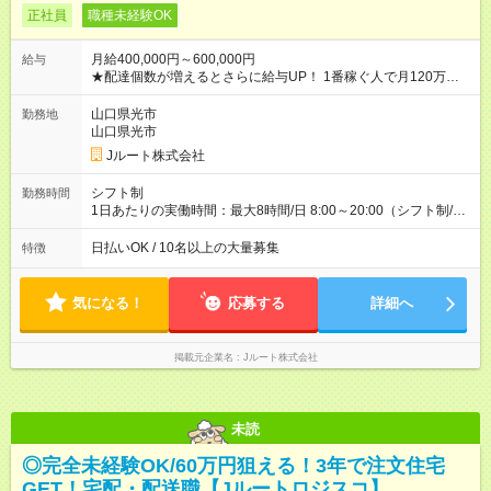
正社員
職種未経験OK
月給400,000円～600,000円
給与
★配達個数が増えるとさらに給与UP！ 1番稼ぐ人で月120万ほ
ど！ ・主要都市エリア 月収55万円／週5日稼働 月収65万~112
万円／週6日稼働 ・地方郊外エリア 月収40万円／週5日稼働 月
山口県光市
勤務地
収40万円~50万円／週6日稼働 ＜モデルイメージ＞ ■月収50万
山口県光市
円 (27歳男性/江東区在住)※元建築関係 1日150個配達×25日勤務
Jルート株式会社
(日休み) ■月収80万円(43歳男性/墨田区在住)※元営業 1日200個
配達×25日勤務(月休み) 【試用期間】試用期間なし
シフト制
勤務時間
1日あたりの実働時間：最大8時間/日 8:00～20:00（シフト制/実
働8時間） ※週5日勤務（場所次第では週4も有り） ※配達状況に
よって時間外での勤務可能性有り ※案件により多少の前後あり
日払いOK / 10名以上の大量募集
特徴
※配達が完了次第、帰社OKです
気になる！
応募する
詳細へ
掲載元企業名
Jルート株式会社
未読
◎完全未経験OK/60万円狙える！3年で注文住宅
GET！宅配・配送職【Jルートロジスコ】