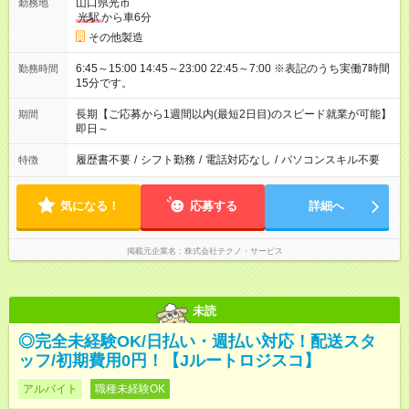
山口県光市
勤務地
光駅
から車6分
その他製造
6:45～15:00 14:45～23:00 22:45～7:00 ※表記のうち実働7時間
勤務時間
15分です。
長期【ご応募から1週間以内(最短2日目)のスピード就業が可能】
期間
即日～
履歴書不要
/
シフト勤務
/
電話対応なし
/
パソコンスキル不要
特徴
気になる！
応募する
詳細へ
掲載元企業名
株式会社テクノ・サービス
未読
◎完全未経験OK/日払い・週払い対応！配送スタ
ッフ/初期費用0円！【Jルートロジスコ】
アルバイト
職種未経験OK