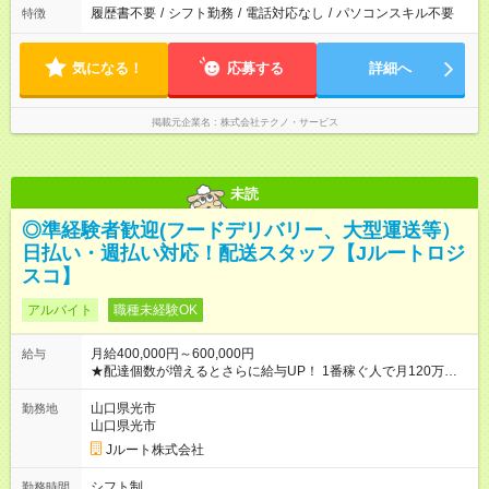
履歴書不要
/
シフト勤務
/
電話対応なし
/
パソコンスキル不要
特徴
気になる！
応募する
詳細へ
掲載元企業名
株式会社テクノ・サービス
未読
◎準経験者歓迎(フードデリバリー、大型運送等）
日払い・週払い対応！配送スタッフ【Jルートロジ
スコ】
アルバイト
職種未経験OK
月給400,000円～600,000円
給与
★配達個数が増えるとさらに給与UP！ 1番稼ぐ人で月120万ほ
ど！ ・主要都市エリア 月収55万円／週5日稼働 月収65万~112
万円／週6日稼働 ・地方郊外エリア 月収40万円／週5日稼働 月
山口県光市
勤務地
収40万円~50万円／週6日稼働 ＜モデルイメージ＞ ■月収50万
山口県光市
円 (27歳男性/江東区在住)※元建築関係 1日150個配達×25日勤務
Jルート株式会社
(日休み) ■月収80万円(43歳男性/墨田区在住)※元営業 1日200個
配達×25日勤務(月休み) 【試用期間】試用期間なし
シフト制
勤務時間