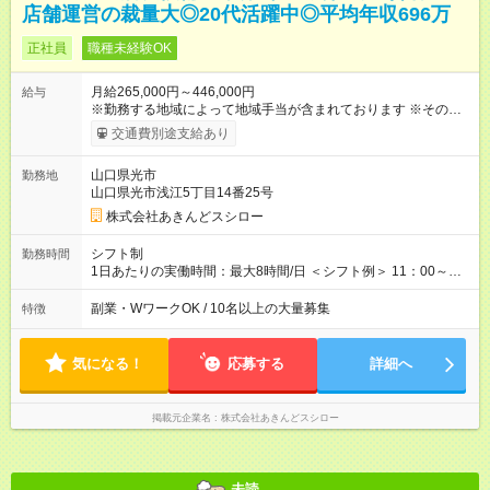
店舗運営の裁量大◎20代活躍中◎平均年収696万
正社員
職種未経験OK
月給265,000円～446,000円
給与
※勤務する地域によって地域手当が含まれております ※その他ブ
ロック外勤務手当を支給。1分単位での残業代（100％支給）や
交通費別途支給あり
年3回の賞与、諸手当も別途支給します。 ＜月給例＞ 【例1】転
勤のない「エリア限定勤務制度」の場合 東京23区内勤務の場
山口県光市
勤務地
合：月給28万円＋残業代・諸手当 ※地域手当2万円が含まれま
山口県光市浅江5丁目14番25号
す。 【例2】転居可能の「ブロック限定勤務制度」の場合 ブロ
ック外東京23区内勤務の場合：月給29万5000円＋残業代・諸手
株式会社あきんどスシロー
当 ※地域手当2万円やブロック外勤務手当1万5000円が含まれま
す。 ＜水準以上の収入を得られる環境！＞ 全社員の平均年収は
シフト制
勤務時間
603万円（平均月給38万9000円／2025年度実績）で、店長の平
1日あたりの実働時間：最大8時間/日 ＜シフト例＞ 11：00～
均年収は696万円（平均月給43万9000円／2025年度実績）。 さ
20：00、12：00～21：00、15：00～24：00 ※1ヶ月単位の変
らに自己負担額2万円の寮や各種手当があるため「前職より貯金
形労働時間制（週平均実働40時間） ◎残業は月30h程度。1店舗
副業・WワークOK / 10名以上の大量募集
特徴
できている」と話す社員が多くいます！ 【試用期間】試用期間
に複数社員が配属されるためシフトを調整しやすいのが特徴。
あり 試用期間の長さ：3ヶ月 雇用形態、給与は本採用時と同じ
出勤前にジムに通う社員も多くいま す。繁忙期以外は1日通して
です。
働くことがほぼありません！
気になる！
応募する
詳細へ
掲載元企業名
株式会社あきんどスシロー
未読