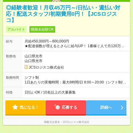
◎経験者歓迎！月収45万円～/日払い・週払い対
応！配送スタッフ/初期費用0円！【JCSロジス
コ】
アルバイト
職種未経験OK
月給450,000円～800,000円
給与
★配達個数が増えるとさらに給与UP！ 1番稼ぐ人で月120万ほ
ど！ ・主要都市エリア 月収55万円／週5日稼働 月収65万~112
万円／週6日稼働 ・地方郊外エリア 月収40万円／週5日稼働 月
山口県光市
勤務地
収40万円~50万円／週6日稼働 ＜モデルイメージ＞ ■月収50万
山口県光市
円 (27歳男性/江東区在住)※元建築関係 1日150個配達×25日勤務
JCSロジスコ株式会社
(日休み) ■月収80万円(43歳男性/墨田区在住)※元営業 1日200個
配達×25日勤務(月休み) 【試用期間】試用期間なし
シフト制
勤務時間
1日あたりの実働時間：最大8時間/日 8:00～20:00（シフト制/実
働8時間） ※週5日勤務（場所次第では週4も有り） ※配達状況に
よって時間外での勤務可能性有り ※案件により多少の前後あり
日払いOK / 10名以上の大量募集
特徴
※配達が完了次第、帰社OKです
気になる！
応募する
詳細へ
掲載元企業名
JCSロジスコ株式会社