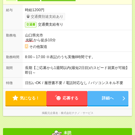
時給1200円
給与
交通費別途支給あり
交通費支給有り
交通費
山口県光市
勤務地
光駅
から徒歩10分
その他製造
8:00～17:00 ※表記のうち実働8時間です。
勤務時間
長期【ご応募から1週間以内(最短2日目)のスピード就業が可能】
期間
即日～
日払いOK
/
履歴書不要
/
電話対応なし
/
パソコンスキル不要
特徴
気になる！
応募する
詳細へ
掲載元企業名
株式会社テクノ・サービス
未読