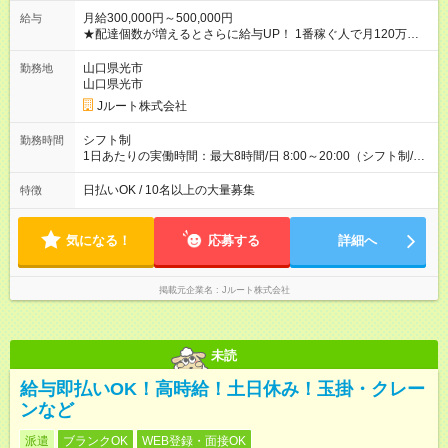
月給300,000円～500,000円
給与
★配達個数が増えるとさらに給与UP！ 1番稼ぐ人で月120万ほ
ど！ ・主要都市エリア 月収55万円／週5日稼働 月収65万~112
万円／週6日稼働 ・地方郊外エリア 月収40万円／週5日稼働 月
山口県光市
勤務地
収40万円~50万円／週6日稼働 ＜モデルイメージ＞ ■月収50万
山口県光市
円 (27歳男性/江東区在住)※元建築関係 1日150個配達×25日勤務
Jルート株式会社
(日休み) ■月収80万円(43歳男性/墨田区在住)※元営業 1日200個
配達×25日勤務(月休み) 【試用期間】試用期間なし
シフト制
勤務時間
1日あたりの実働時間：最大8時間/日 8:00～20:00（シフト制/実
働8時間） ※週5日勤務（場所次第では週4も有り） ※配達状況に
よって時間外での勤務可能性有り ※案件により多少の前後あり
日払いOK / 10名以上の大量募集
特徴
※配達が完了次第、帰社OKです
気になる！
応募する
詳細へ
掲載元企業名
Jルート株式会社
未読
給与即払いOK！高時給！土日休み！玉掛・クレー
ンなど
派遣
ブランクOK
WEB登録・面接OK