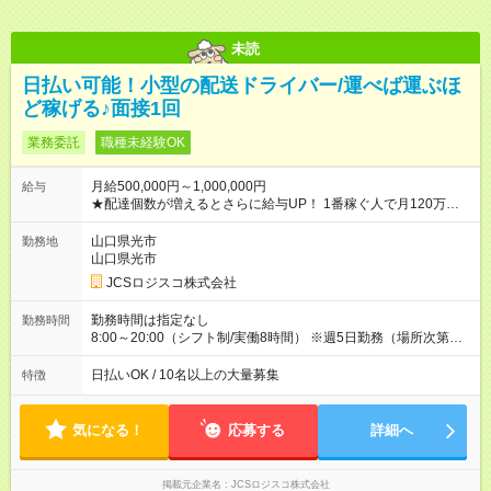
未読
日払い可能！小型の配送ドライバー/運べば運ぶほ
ど稼げる♪面接1回
業務委託
職種未経験OK
月給500,000円～1,000,000円
給与
★配達個数が増えるとさらに給与UP！ 1番稼ぐ人で月120万ほ
ど！ ・主要都市エリア 月収55万円／週5日稼働 月収65万~112
万円／週6日稼働 ・地方郊外エリア 月収40万円／週5日稼働 月
山口県光市
勤務地
収40万円~50万円／週6日稼働 ＜モデルイメージ＞ ■月収50万
山口県光市
円 (27歳男性/江東区在住)※元建築関係 1日150個配達×25日勤務
JCSロジスコ株式会社
(日休み) ■月収80万円(43歳男性/墨田区在住)※元営業 1日200個
配達×25日勤務(月休み) 【試用期間】試用期間なし
勤務時間は指定なし
勤務時間
8:00～20:00（シフト制/実働8時間） ※週5日勤務（場所次第で
は週4も有り） ※配達状況によって時間外での勤務可能性有り ※
案件により多少の前後あり ※配達が完了次第、帰社OKです
日払いOK / 10名以上の大量募集
特徴
気になる！
応募する
詳細へ
掲載元企業名
JCSロジスコ株式会社