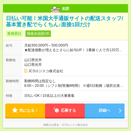
未読
日払い可能！米国大手通販サイトの配送スタッフ/
基本置き配でらくちん♪面接1回だけ
業務委託
職種未経験OK
月給300,000円～500,000円
給与
★配達個数が増えるとさらに給与UP！ 1番稼ぐ人で月120万ほ
ど！ ・主要都市エリア 月収55万円／週5日稼働 月収65万~112
万円／週6日稼働 ・地方郊外エリア 月収40万円／週5日稼働 月
山口県光市
勤務地
収40万円~50万円／週6日稼働 ＜モデルイメージ＞ ■月収50万
山口県光市
円 (27歳男性/江東区在住)※元建築関係 1日150個配達×25日勤務
JCSロジスコ株式会社
(日休み) ■月収80万円(43歳男性/墨田区在住)※元営業 1日200個
配達×25日勤務(月休み) 【試用期間】試用期間なし
勤務時間は指定なし
勤務時間
8:00～20:00（シフト制/実働8時間） ※週5日勤務（場所次第で
は週4も有り） ※配達状況によって時間外での勤務可能性有り ※
案件により多少の前後あり ※配達が完了次第、帰社OKです
日払いOK / 10名以上の大量募集
特徴
気になる！
応募する
詳細へ
掲載元企業名
JCSロジスコ株式会社