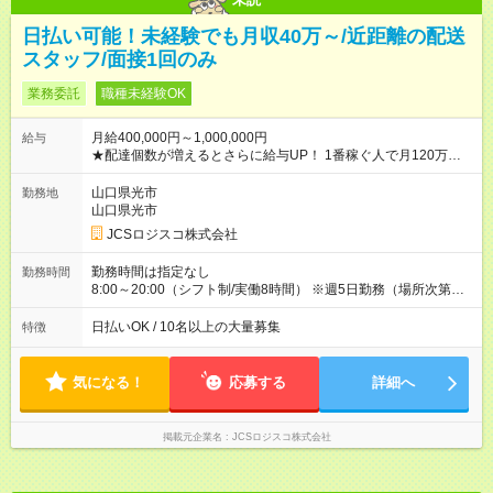
日払い可能！未経験でも月収40万～/近距離の配送
スタッフ/面接1回のみ
業務委託
職種未経験OK
月給400,000円～1,000,000円
給与
★配達個数が増えるとさらに給与UP！ 1番稼ぐ人で月120万ほ
ど！ ・主要都市エリア 月収55万円／週5日稼働 月収65万~112
万円／週6日稼働 ・地方郊外エリア 月収40万円／週5日稼働 月
山口県光市
勤務地
収40万円~50万円／週6日稼働 ＜モデルイメージ＞ ■月収50万
山口県光市
円 (27歳男性/江東区在住)※元建築関係 1日150個配達×25日勤務
JCSロジスコ株式会社
(日休み) ■月収80万円(43歳男性/墨田区在住)※元営業 1日200個
配達×25日勤務(月休み) 【試用期間】試用期間なし
勤務時間は指定なし
勤務時間
8:00～20:00（シフト制/実働8時間） ※週5日勤務（場所次第で
は週4も有り） ※配達状況によって時間外での勤務可能性有り ※
案件により多少の前後あり ※配達が完了次第、帰社OKです
日払いOK / 10名以上の大量募集
特徴
気になる！
応募する
詳細へ
掲載元企業名
JCSロジスコ株式会社