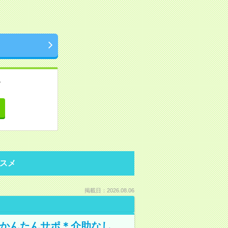
。
て
スメ
掲載日：2026.08.06
でかんたんサポ＊介助なし