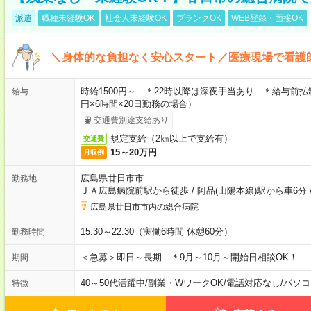
派遣
職種未経験OK
社会人未経験OK
ブランクOK
WEB登録・面接OK
＼身体的な負担なく安心スタート／医療現場で看護
時給1500円～ ＊22時以降は深夜手当あり ＊給与前払
給与
円×6時間×20日勤務の場合）
交通費別途支給あり
規定支給（2㎞以上で支給有）
交通費
15～20万円
月収例
広島県廿日市市
勤務地
ＪＡ広島病院前駅から徒歩
/
阿品(山陽本線)駅から車6分
広島県廿日市市内の総合病院
15:30～22:30（実働6時間 休憩60分）
勤務時間
＜急募＞即日～長期 ＊9月～10月～開始日相談OK！
期間
40～50代活躍中
/
副業・WワークOK
/
電話対応なし
/
パソコ
特徴