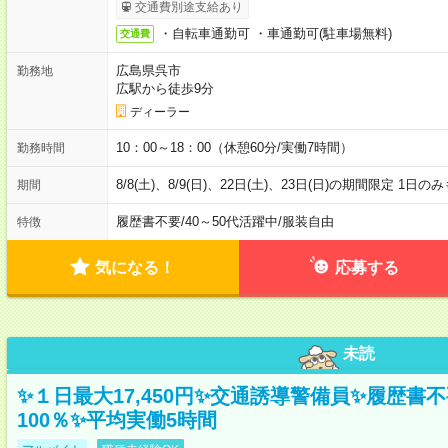
交通費別途支給あり
・自転車通勤可 ・車通勤可(駐車場無料)
交通費
広島県呉市
勤務地
広駅から徒歩9分
ディーラー
10：00～18：00（休憩60分/実働7時間）
勤務時間
8/8(土)、8/9(日)、22日(土)、23日(日)の期間限定 1日
期間
履歴書不要
/
40～50代活躍中
/
服装自由
特徴
気になる！
応募する
未読
✨１日最大17,450円✨交通誘導警備員✨履歴書
100％✨平均実働5時間