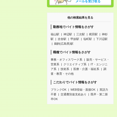
メールを受け取る
他の検索結果を見る
勤務地でバイト情報をさがす
福山駅
神辺駅
三次駅
梶田駅
神杉
駅
吉舎駅
甲奴駅
塩町駅
下川辺駅
鵜飼(広島県)駅
職種でバイト情報をさがす
事務・オフィスワーク系
販売・サービス・
営業系
クリエイティブ系
IT・エンジニ
ア系
技術系
医療・介護・福祉系
調
査・教育・その他
こだわりでバイト情報をさがす
ブランクOK
WEB登録・面接OK
英語力
不要
交通費別途支給あり
既卒・第二新
卒OK