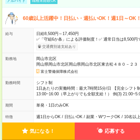
アルバイト
職種未経験OK
60歳以上活躍中！日払い・週払いOK！週1日～OK
日給8,500円～17,450円
給与
✅「守組6か条」による評価制度！✅ 通常日当は8,500
交通費別途支給あり
岡山市北区
勤務地
岡山県岡山市北区岡山県岡山市北区東古松４８０－２３（
富士警備保障株式会社
シフト制
勤務時間
1日あたりの実働時間：最大7時間15分/日 【完全シフト制】 例(
13:00~16:00（早上がりでも全額支給！） 例(3) 21:00
単発・1日のみOK
期間
週1日からOK / 日払いOK / 副業・WワークOK / 10名
特徴
気になる！
応募する