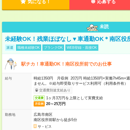
気になる！
応募する
未読
未経験OK！残業ほぼなし▼車通勤OK＊南区役
派遣
職種未経験OK
ブランクOK
WEB登録・面接OK
駅チカ！車通勤OK！南区役所前でのお仕事
時給1350円 月収例 20万円 時給1350円×実働7h45
給与
ません。※給与即受取りサービス利用可（利用条件有）
交通費別途支給あり
1ヶ月3万円を上限として実費支給
交通費
20～25万円
月収例
広島市南区
勤務地
南区役所前駅から徒歩5分
サ－ビス