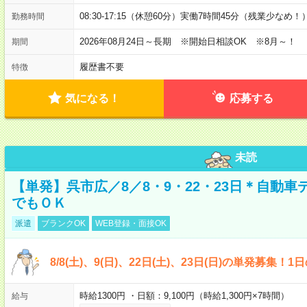
08:30-17:15（休憩60分）実働7時間45分（残業少なめ！
勤務時間
2026年08月24日～長期 ※開始日相談OK ※8月～！
期間
履歴書不要
特徴
気になる！
応募する
未読
【単発】呉市広／8／8・9・22・23日＊自動
でもＯＫ
派遣
ブランクOK
WEB登録・面接OK
8/8(土)、9(日)、22日(土)、23日(日)の単発募集！
時給1300円 ・日額：9,100円（時給1,300円×7時間）
給与