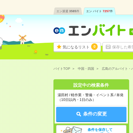
エン派遣
3585
件
エン バイト
7257
件
0
気になるリスト
保存した希
バイトTOP
中国・四国
広島のアルバイト・
設定中の検索条件
湯田村 / 軽作業・警備・イベント系 / 単発
（10日以内・1日のみ）
条件の変更
条件を保存して