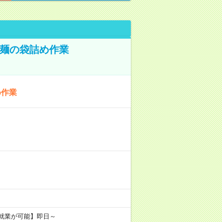
！麺の袋詰め作業
め作業
ド就業が可能】即日～