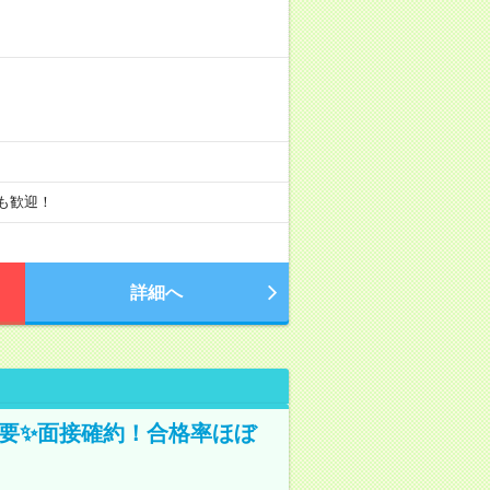
のみも歓迎！
詳細へ
不要✨面接確約！合格率ほぼ