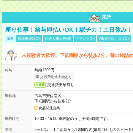
未読
座り仕事！給与即払いOK！駅チカ！土日休み
派遣
職種未経験OK
社会人未経験OK
ブランクOK
WEB登録・面接OK
未経験者大歓迎。下祇園駅から徒歩2分。麺の袋詰
時給1200円
給与
交通費別途支給あり
交通費支給有り
交通費
広島市安佐南区
勤務地
下祇園駅から徒歩2分
食品関連企業
10:00～15:00 ※表記のうち実働5時間です。
勤務時間
3ヶ月以上【ご応募から1週間以内(最短2日目)のスピー
期間