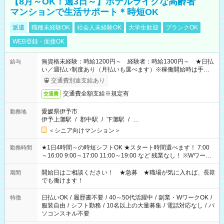
【8月～OK！週3日～】ホテルライクな高齢者
マンションで生活サポート＊時短OK
派遣
職種未経験OK
社会人未経験OK
大学生歓迎
ブランクOK
WEB登録・面接OK
無資格未経験：時給1200円～ 経験者：時給1300円～ ★日払
給与
い／週払い制度あり（月払いも選べます）※稼働開始時は手続き
完了次第のお支払いとなります。
交通費別途支給あり
交通費全額支給※規定有
交通費
愛媛県伊予市
勤務地
伊予上灘駅
/
郡中駅
/
下灘駅
/
…
＜シニア向けマンション＞
★1日4時間～の時短シフトOK ★スタート時間選べます！ 7:00
勤務時間
～16:00 9:00～17:00 11:00～19:00 など 残業なし！ ※Wワーク
の場合、他のお仕事と合わせ週40時間超の就業はご案内できま
せん ※法令に基づき、週20時間以上勤務は社会保険への加入対
開始日はご相談ください！ ★急募 ★職場が気に入れば、長期
期間
象となります ※労働者派遣法（日雇い派遣の原則禁止）によ
でも働けます！
り、短時間・短期間の就業はご案内が難しい場合があります
日払いOK
/
履歴書不要
/
40～50代活躍中
/
副業・WワークOK
/
特徴
服装自由
/
シフト勤務
/
10名以上の大量募集
/
電話対応なし
/
パ
ソコンスキル不要