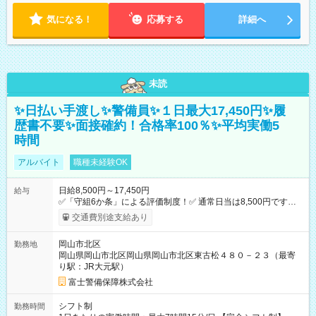
気になる！
応募する
詳細へ
未読
✨日払い手渡し✨警備員✨１日最大17,450円✨履
歴書不要✨面接確約！合格率100％✨平均実働5
時間
アルバイト
職種未経験OK
日給8,500円～17,450円
給与
✅「守組6か条」による評価制度！✅ 通常日当は8,500円ですが
上記評価制度により「S級隊員」と認定されれば10,000円の日当
交通費別途支給あり
を支給します。 (1)上記勤務者が交通2級資格者の場合10,000円
+1500円＝11,500円 (2)上記現場が深夜の場合 11,500×1.25＝
岡山市北区
勤務地
14,375円 (3)上記現場が日祝深夜の場合 17,250円 (4)上記勤務
岡山県岡山市北区岡山県岡山市北区東古松４８０－２３（最寄
者が現場までの運転者の場合17,250+200円＝17,450円 -----------
り駅：JR大元駅）
------------------------------- *最高日当額 17,450円* ---------------------
--------------------- より上位の資格取得やリーダー手当を取得する
富士警備保障株式会社
と ”さらに”加算されます！ ※日当支給時振込手数料等は一切あ
りません。 【試用期間】試用期間なし
シフト制
勤務時間