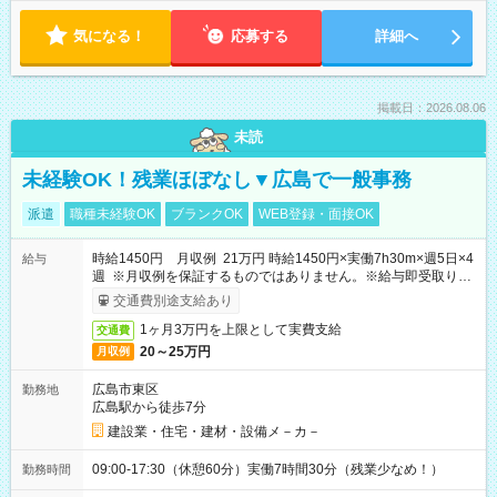
気になる！
応募する
詳細へ
掲載日：2026.08.06
未読
未経験OK！残業ほぼなし▼広島で一般事務
派遣
職種未経験OK
ブランクOK
WEB登録・面接OK
時給1450円 月収例 21万円 時給1450円×実働7h30m×週5日×4
給与
週 ※月収例を保証するものではありません。※給与即受取りサ
ービス利用可（利用条件有）
交通費別途支給あり
1ヶ月3万円を上限として実費支給
交通費
20～25万円
月収例
広島市東区
勤務地
広島駅から徒歩7分
建設業・住宅・建材・設備メ－カ－
09:00-17:30（休憩60分）実働7時間30分（残業少なめ！）
勤務時間