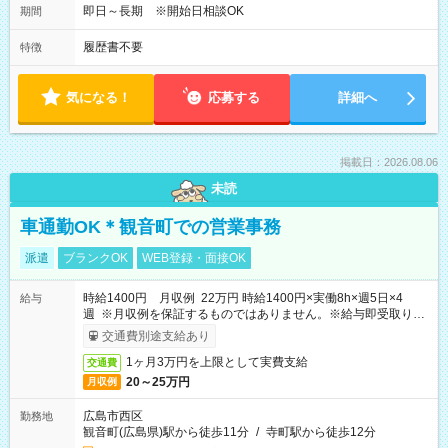
即日～長期 ※開始日相談OK
期間
履歴書不要
特徴
気になる！
応募する
詳細へ
掲載日：2026.08.06
未読
車通勤OK＊観音町での営業事務
派遣
ブランクOK
WEB登録・面接OK
時給1400円 月収例 22万円 時給1400円×実働8h×週5日×4
給与
週 ※月収例を保証するものではありません。※給与即受取りサ
ービス利用可（利用条件有）
交通費別途支給あり
1ヶ月3万円を上限として実費支給
交通費
20～25万円
月収例
広島市西区
勤務地
観音町(広島県)駅から徒歩11分
/
寺町駅から徒歩12分