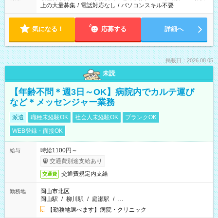
上の大量募集
/
電話対応なし
/
パソコンスキル不要
気になる！
応募する
詳細へ
掲載日：2026.08.05
未読
【年齢不問＊週3日～OK】病院内でカルテ運び
など＊メッセンジャー業務
派遣
職種未経験OK
社会人未経験OK
ブランクOK
WEB登録・面接OK
時給1100円～
給与
交通費別途支給あり
交通費規定内支給
交通費
岡山市北区
勤務地
岡山駅
/
柳川駅
/
庭瀬駅
/
…
【勤務地選べます】病院・クリニック