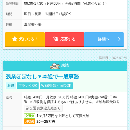
09:30-17:30（休憩60分）実働7時間（残業少なめ！）
勤務時間
即日～長期 ※開始日相談OK
期間
履歴書不要
特徴
気になる！
応募する
詳細へ
掲載日：2026.07.30
未読
残業ほぼなし▼本通で一般事務
派遣
ブランクOK
WEB登録・面接OK
時給1430円 月収例 20万円 時給1430円×実働7h×週5日×4
給与
週 ※月収例を保証するものではありません。※給与即受取りサ
ービス利用可（利用条件有）
交通費別途支給あり
1ヶ月3万円を上限として実費支給
交通費
20～25万円
月収例