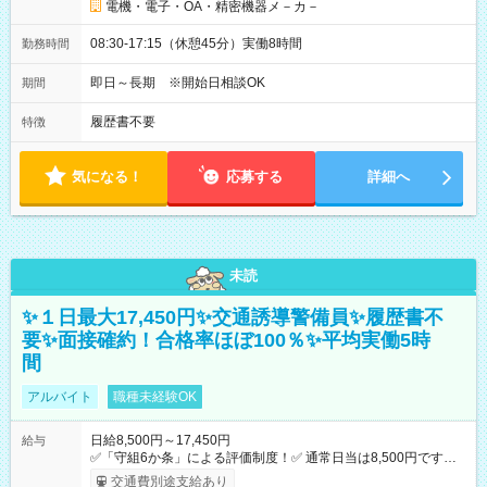
電機・電子・OA・精密機器メ－カ－
08:30-17:15（休憩45分）実働8時間
勤務時間
即日～長期 ※開始日相談OK
期間
履歴書不要
特徴
気になる！
応募する
詳細へ
未読
✨１日最大17,450円✨交通誘導警備員✨履歴書不
要✨面接確約！合格率ほぼ100％✨平均実働5時
間
アルバイト
職種未経験OK
日給8,500円～17,450円
給与
✅「守組6か条」による評価制度！✅ 通常日当は8,500円ですが
上記評価制度により「S級隊員」と認定されれば10,000円の日当
交通費別途支給あり