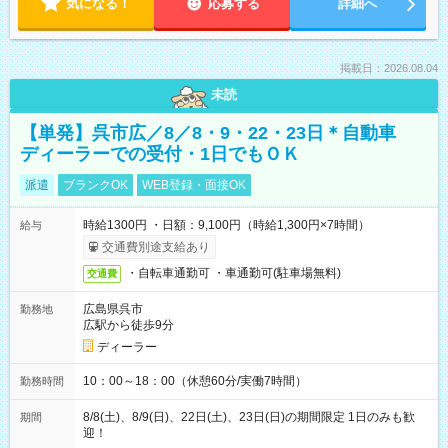
気になる！
応募する
詳細へ
掲載日：2026.08.04
未読
【単発】呉市広／8／8・9・22・23日＊自動車
ディーラーでの受付・1日でもＯＫ
派遣
ブランクOK
WEB登録・面接OK
時給1300円 ・日額：9,100円（時給1,300円×7時間）
給与
交通費別途支給あり
・自転車通勤可 ・車通勤可(駐車場無料)
交通費
広島県呉市
勤務地
広駅から徒歩9分
ディーラー
10：00～18：00（休憩60分/実働7時間）
勤務時間
8/8(土)、8/9(日)、22日(土)、23日(日)の期間限定 1日のみも歓
期間
迎！