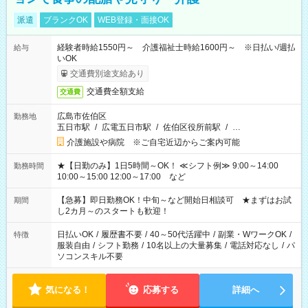
派遣
ブランクOK
WEB登録・面接OK
経験者時給1550円～ 介護福祉士時給1600円～ ※日払い/週払
給与
いOK
交通費別途支給あり
交通費全額支給
交通費
広島市佐伯区
勤務地
五日市駅
/
広電五日市駅
/
佐伯区役所前駅
/
…
介護施設や病院 ※ご自宅近辺からご案内可能
★【日勤のみ】1日5時間～OK！ ≪シフト例≫ 9:00～14:00
勤務時間
10:00～15:00 12:00～17:00 など
【急募】即日勤務OK！中旬～など開始日相談可 ★まずはお試
期間
し2カ月～のスタートも歓迎！
日払いOK
/
履歴書不要
/
40～50代活躍中
/
副業・WワークOK
/
特徴
服装自由
/
シフト勤務
/
10名以上の大量募集
/
電話対応なし
/
パ
ソコンスキル不要
気になる！
応募する
詳細へ