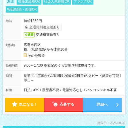
派遣
職種未経験OK
社会人未経験OK
ブランクOK
WEB登録・面接OK
時給1350円
給与
交通費別途支給あり
交通費支給有り
交通費
広島市西区
勤務地
横川(広島県)駅から徒歩10分
その他製造
9:00～17:30 ※表記のうち実働7時間30分です。
勤務時間
長期【ご応募から1週間以内(最短2日目)のスピード就業が可能】
期間
即日～
日払いOK
/
履歴書不要
/
電話対応なし
/
パソコンスキル不要
特徴
気になる！
応募する
詳細へ
掲載日：2026.08.06