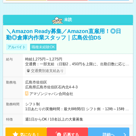
未読
＼Amazon Ready募集／Amazon直雇用！◎日
勤◎倉庫内作業スタッフ｜広島佐伯DS
アルバイト
職種未経験OK
時給1,275円～1,275円
給与
交通費：一部支給 （日額2，450円を上限に、出勤日数に応じて
実費支給） ※22:00～翌5:00までは時給25%UP！ ■給与前払い
交通費別途支給あり
制度あり ※前払い額の上限あり、手数料無料（Amazon負担）
そのほか所定の条件が適用されます 【試用期間】試用期間なし
広島市佐伯区
勤務地
広島県広島市佐伯区石内北4-4-3
アマゾンジャパン合同会社
シフト制
勤務時間
1日あたりの実働時間：最大8時間/日 シフト例 ・12時～15時 入
社後、就業可能シフトをご確認の上、申請してください。
週1日からOK / 10名以上の大量募集
特徴
気になる！
応募する
詳細へ