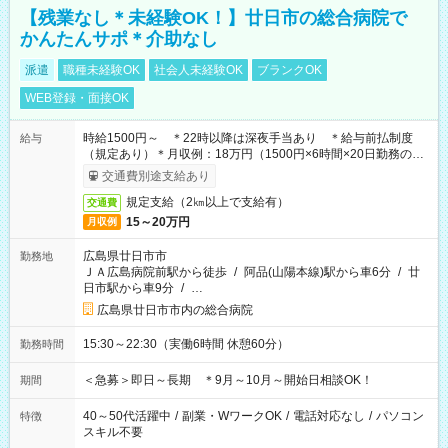
【残業なし＊未経験OK！】廿日市の総合病院で
かんたんサポ＊介助なし
派遣
職種未経験OK
社会人未経験OK
ブランクOK
WEB登録・面接OK
時給1500円～ ＊22時以降は深夜手当あり ＊給与前払制度
給与
（規定あり）＊月収例：18万円（1500円×6時間×20日勤務の場
合）
交通費別途支給あり
規定支給（2㎞以上で支給有）
交通費
15～20万円
月収例
広島県廿日市市
勤務地
ＪＡ広島病院前駅から徒歩
/
阿品(山陽本線)駅から車6分
/
廿
日市駅から車9分
/
…
広島県廿日市市内の総合病院
15:30～22:30（実働6時間 休憩60分）
勤務時間
＜急募＞即日～長期 ＊9月～10月～開始日相談OK！
期間
40～50代活躍中
/
副業・WワークOK
/
電話対応なし
/
パソコン
特徴
スキル不要