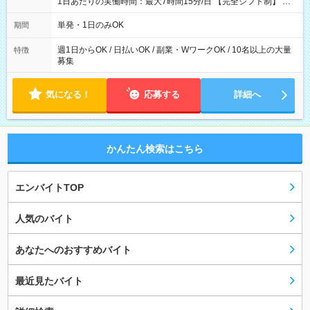
1日あたりの実働時間：最大7時間15分/日 【完全シフト制】 例
(1) 8：00~17:00（休憩１h） 例(2) 13:00~16:00（早上がりでも
全額支給！） 例(3) 21:00~5:00（夜勤なら日当1.25倍！！）
単発・1日のみOK
期間
週1日からOK / 日払いOK / 副業・WワークOK / 10名以上の大量
特徴
募集
気になる！
応募する
詳細へ
かんたん検索はこちら
エンバイトTOP
人気のバイト
あなたへのおすすめバイト
最近見たバイト