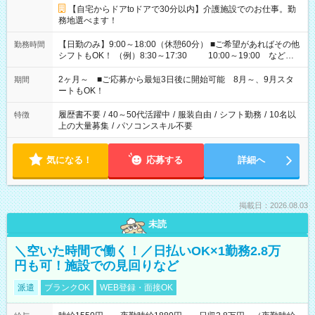
【自宅からドアtoドアで30分以内】介護施設でのお仕事。勤
務地選べます！
【日勤のみ】9:00～18:00（休憩60分） ■ご希望があればその他
勤務時間
シフトもOK！ （例）8:30～17:30 10:00～19:00 など
「家族とお休みを合わせたい」 「できれば残業はしたくない」
など、あなたのご希望に沿ったお仕事をご紹介します！ ※Wワ
2ヶ月～ ■ご応募から最短3日後に開始可能 8月～、9月スタ
期間
ーク希望の方へ 今ご覧のお仕事で希望する勤務時間と、もう1つ
ートもOK！
のお仕事の勤務時間。 合計で週40時間を超える場合は応募でき
ません
履歴書不要
/
40～50代活躍中
/
服装自由
/
シフト勤務
/
10名以
特徴
上の大量募集
/
パソコンスキル不要
気になる！
応募する
詳細へ
掲載日：2026.08.03
未読
＼空いた時間で働く！／日払いOK×1勤務2.8万
円も可！施設での見回りなど
派遣
ブランクOK
WEB登録・面接OK