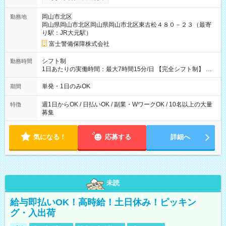
を支給します。 (1)上記勤務者が交通2級資格者の場合10,000円
+1500円＝11,500円 (2)上記現場が深夜の場合 11,500×1.25＝
岡山市北区
勤務地
14,375円 (3)上記現場が日祝深夜の場合 17,250円 (4)上記勤務
岡山県岡山市北区岡山県岡山市北区東古松４８０－２３（最寄
者が現場までの運転者の場合17,250+200円＝17,450円 -----------
り駅：JR大元駅）
------------------------------- *最高日当額 17,450円* （実働時間5
時間の場合、時給3,490円） ------------------------------------------ よ
富士警備保障株式会社
り上位の資格取得やリーダー手当を取得すると ”さらに”加算さ
れます！ ※日当支給時振込手数料等は一切ありません。 【試用
シフト制
勤務時間
期間】試用期間なし
1日あたりの実働時間：最大7時間15分/日 【完全シフト制】 例
(1) 8：00~17:00（休憩１h） 例(2) 13:00~16:00（早上がりでも
全額支給！） 例(3) 21:00~5:00（夜勤なら日当1.25倍！！）
単発・1日のみOK
期間
週1日からOK / 日払いOK / 副業・WワークOK / 10名以上の大量
特徴
募集
気になる！
応募する
詳細へ
未読
給与即払いOK！高時給！土日休み！ピッキン
グ・入出荷