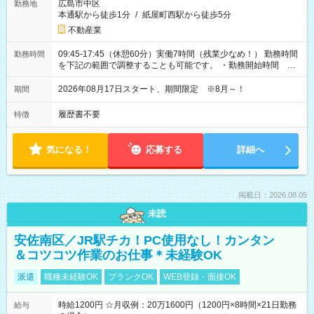
広島市中区
勤務地
本通駅から徒歩1分
/
紙屋町西駅から徒歩5分
不動産業
09:45-17:45（休憩60分）実働7時間（残業少なめ！） 勤務時間
勤務時間
を下記の範囲で調整することも可能です。 ・勤務開始時間
09:45～12:30 ・勤務終了時間 15:45～18:30 ・実働 05:00～
07:45
2026年08月17日スタート、期間限定 ※8月～！
期間
履歴書不要
特徴
気になる！
応募する
詳細へ
掲載日：2026.08.05
未読
安佐南区／JR駅チカ！PC使用なし！カンタン
＆コツコツ作業のお仕事＊未経験OK
派遣
職種未経験OK
ブランクOK
WEB登録・面接OK
時給1200円 ☆月収例：20万1600円（1200円×8時間×21日勤務
給与