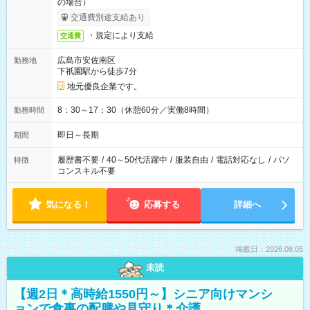
の場合）
交通費別途支給あり
・規定により支給
交通費
広島市安佐南区
勤務地
下祇園駅から徒歩7分
地元優良企業です。
8：30～17：30（休憩60分／実働8時間）
勤務時間
即日～長期
期間
履歴書不要
/
40～50代活躍中
/
服装自由
/
電話対応なし
/
パソ
特徴
コンスキル不要
気になる！
応募する
詳細へ
掲載日：2026.08.05
未読
【週2日＊高時給1550円～】シニア向けマンシ
ョンで食事の配膳や見守り＊介護