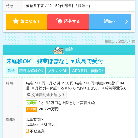
履歴書不要
/
40～50代活躍中
/
服装自由
特徴
気になる！
応募する
詳細へ
掲載日：2026.07.30
未読
未経験OK！残業ほぼなし▼広島で受付
派遣
職種未経験OK
ブランクOK
WEB登録・面接OK
時給1500円 月収例 21万円 時給1500円×実働7h×週5日×4
給与
週 ※月収例を保証するものではありません。※給与即受取りサ
ービス利用可（利用条件有）
交通費別途支給あり
1ヶ月3万円を上限として実費支給
交通費
20～25万円
月収例
広島市南区
勤務地
広島駅から徒歩5分
不動産業