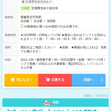
完了次第のお支払いとなります。
交通費別途支給あり
交通費支給※規定有
交通費
愛媛県北宇和郡
勤務地
出目駅
/
近永駅
/
深田駅
≪勤務地が選べる≫病院でのお仕事です。
★1日4時間～の時短シフトOK ★都合に合わせてシフトが決めら
勤務時間
れます シフト例： 7：00～16：00 9：00～15：00 9：00～
18：00 11：00～20：00 など ※Wワークの場合、他のお仕事と
合わせ週40時間超の就業はご案内できません ※法令に基づき、
開始日はご相談ください！ ★急募 ★職場が気に入れば、長期
期間
週20時間以上勤務は社会保険への加入対象となります ※労働者
でも働けます！
派遣法（日雇い派遣の原則禁止）により、短時間・短期間の就
業はご案内が難しい場合があります
日払いOK
/
履歴書不要
/
40～50代活躍中
/
副業・WワークOK
/
特徴
シフト勤務
/
10名以上の大量募集
/
電話対応なし
/
パソコンス
キル不要
気になる！
応募する
詳細へ
掲載日：2026.08.03
未読