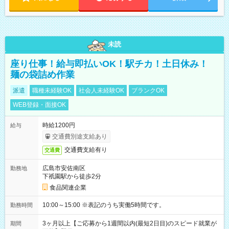
未読
座り仕事！給与即払いOK！駅チカ！土日休み！
麺の袋詰め作業
派遣
職種未経験OK
社会人未経験OK
ブランクOK
WEB登録・面接OK
時給1200円
給与
交通費別途支給あり
交通費支給有り
交通費
広島市安佐南区
勤務地
下祇園駅から徒歩2分
食品関連企業
10:00～15:00 ※表記のうち実働5時間です。
勤務時間
3ヶ月以上【ご応募から1週間以内(最短2日目)のスピード就業が
期間