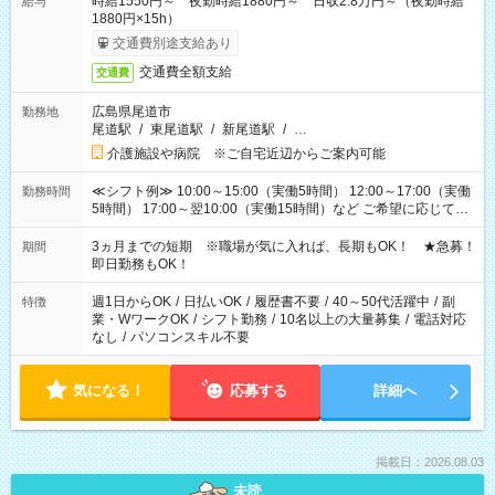
時給1550円～ 夜勤時給1880円～ 日収2.8万円～（夜勤時給
給与
1880円×15h）
交通費別途支給あり
交通費全額支給
交通費
広島県尾道市
勤務地
尾道駅
/
東尾道駅
/
新尾道駅
/
…
介護施設や病院 ※ご自宅近辺からご案内可能
≪シフト例≫ 10:00～15:00（実働5時間） 12:00～17:00（実働
勤務時間
5時間） 17:00～翌10:00（実働15時間）など ご希望に応じて、
働く時間は調整できます！ お気軽に担当へ相談ください！
3ヵ月までの短期 ※職場が気に入れば、長期もOK！ ★急募！
期間
即日勤務もOK！
週1日からOK
/
日払いOK
/
履歴書不要
/
40～50代活躍中
/
副
特徴
業・WワークOK
/
シフト勤務
/
10名以上の大量募集
/
電話対応
なし
/
パソコンスキル不要
気になる！
応募する
詳細へ
掲載日：2026.08.03
未読