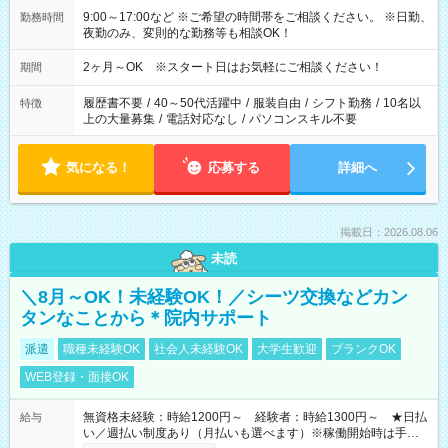
9:00～17:00など ※ご希望の時間帯をご相談ください。 ※日勤、
勤務時間
夜勤のみ、変則的な勤務等も相談OK！
2ヶ月～OK ※スタート日はお気軽にご相談ください！
期間
履歴書不要
/
40～50代活躍中
/
服装自由
/
シフト勤務
/
10名以
特徴
上の大量募集
/
電話対応なし
/
パソコンスキル不要
気になる！
応募する
詳細へ
掲載日：2026.08.06
未読
＼8月～OK！未経験OK！／シーツ交換などカン
タンなことから＊院内サポート
派遣
職種未経験OK
社会人未経験OK
大学生歓迎
ブランクOK
WEB登録・面接OK
無資格未経験：時給1200円～ 経験者：時給1300円～ ★日払
給与
い／週払い制度あり（月払いも選べます）※稼働開始時は手続き