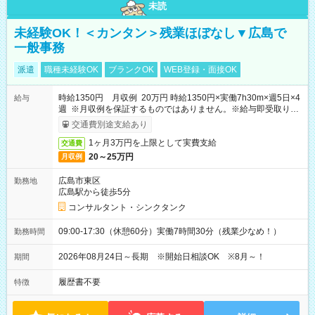
未読
未経験OK！＜カンタン＞残業ほぼなし▼広島で
一般事務
派遣
職種未経験OK
ブランクOK
WEB登録・面接OK
時給1350円 月収例 20万円 時給1350円×実働7h30m×週5日×4
給与
週 ※月収例を保証するものではありません。※給与即受取りサ
ービス利用可（利用条件有）
交通費別途支給あり
1ヶ月3万円を上限として実費支給
交通費
20～25万円
月収例
広島市東区
勤務地
広島駅から徒歩5分
コンサルタント・シンクタンク
09:00-17:30（休憩60分）実働7時間30分（残業少なめ！）
勤務時間
2026年08月24日～長期 ※開始日相談OK ※8月～！
期間
履歴書不要
特徴