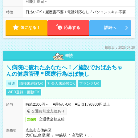
可能】即日～
日払いOK
/
履歴書不要
/
電話対応なし
/
パソコンスキル不要
特徴
気になる！
応募する
詳細へ
掲載日：2026.07.29
未読
＼病院に疲れたあなたへ！／施設でおばあちゃ
んの健康管理＊医療行為ほぼ無し
派遣
職種未経験OK
社会人未経験OK
ブランクOK
WEB登録・面接OK
時給2100円～ ■週払いOK ■日収1万6800円以上
給与
交通費別途支給あり
交通費全額支給
交通費
広島市安佐南区
勤務地
大町(広島県)駅
/
中筋駅
/
高取駅
/
…