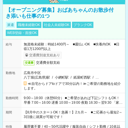
【オープニング募集】おばあちゃんのお散歩付
き添いも仕事の1つ
派遣
職種未経験OK
社会人未経験OK
ブランクOK
WEB登録・面接OK
無資格未経験：時給1400円～ ■週払いOK ■扶養内OK ■日
給与
収1万1200円以上
交通費別途支給あり
交通費全額支給
交通費
広島市中区
勤務地
八丁堀(広島県)駅
/
小網町駅
/
紙屋町西駅
/
…
≪自宅からドアtoドアで30分以内！≫ご希望の勤務地を紹介
します。
9:00～18:00（休憩60分） ■ご希望があれば下記シフトもOK！
勤務時間
早番 7:00～16:00 遅番 10:00～19:00 夜勤 16:30～翌9:30 「家族
と休みを合わせたい」 「余裕を持って夕飯の準備がしたい」
「できれば残業はしたくない」 など、ご希望を教えてください
【8月中のスタートOK！急募！】2カ月～ ■ご応募から最短2～
期間
ね。 ※Wワーク希望の方へ 今ご覧のお仕事で希望する勤務時間
3日後に就業が可能です！
と、もう1つのお仕事の勤務時間。 合計で週40時間を超える場
合は応募できません。
履歴書不要
/
40～50代活躍中
/
服装自由
/
シフト勤務
/
10名以
特徴