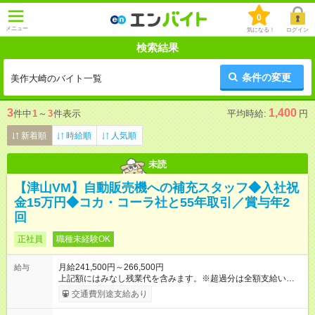
0
メニュー
気になる！
ログイン
検索結果
条件の変更
美作大崎のバイト一覧
3
1,400
件中
1
～
3
件表示
平均時給:
円
新着順
時給順
人気順
未読
【津山VM】自動販売機への補充スタッフ◆入社祝
金15万円◆コカ・コーラ社と55年取引／賞与年2
回
正社員
職種未経験OK
月給241,500円～266,500円
給与
上記額にはみなし残業代を含みます。※超過分は全額支給いたし
ます。 みなし残業代 40,000円／月 みなし残業時間 30.5時間／
交通費別途支給あり
月 【試用期間】試用期間あり 試用期間の長さ：3ヶ月 ※ 雇用形
態と給与に、本採用時と異なる部分があります。 雇用形態：本