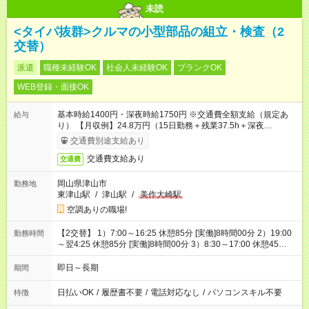
未読
<タイパ抜群>クルマの小型部品の組立・検査（2
交替）
派遣
職種未経験OK
社会人未経験OK
ブランクOK
WEB登録・面接OK
基本時給1400円・深夜時給1750円 ※交通費全額支給（規定あ
給与
り） 【月収例】24.8万円（15日勤務＋残業37.5h＋深夜
41.44h）
交通費別途支給あり
交通費支給あり
交通費
岡山県津山市
勤務地
東津山駅
/
津山駅
/
美作大崎駅
空調ありの職場!
【2交替】 1）7:00～16:25 休憩85分 [実働]8時間00分 2）19:00
勤務時間
～翌4:25 休憩85分 [実働]8時間00分 3）8:30～17:00 休憩45
分 [実働]7時間45分
即日～長期
期間
日払いOK
/
履歴書不要
/
電話対応なし
/
パソコンスキル不要
特徴