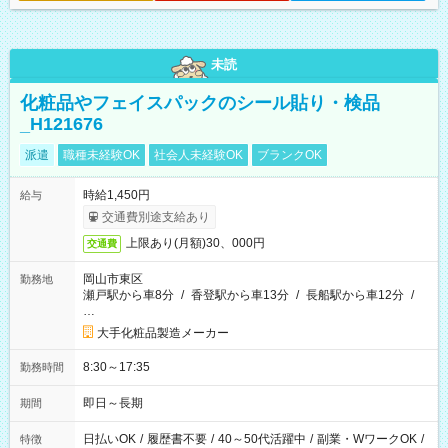
未読
化粧品やフェイスパックのシール貼り・検品
_H121676
派遣
職種未経験OK
社会人未経験OK
ブランクOK
時給1,450円
給与
交通費別途支給あり
上限あり(月額)30、000円
交通費
岡山市東区
勤務地
瀬戸駅から車8分
/
香登駅から車13分
/
長船駅から車12分
/
…
大手化粧品製造メーカー
8:30～17:35
勤務時間
即日～長期
期間
日払いOK
/
履歴書不要
/
40～50代活躍中
/
副業・WワークOK
/
特徴