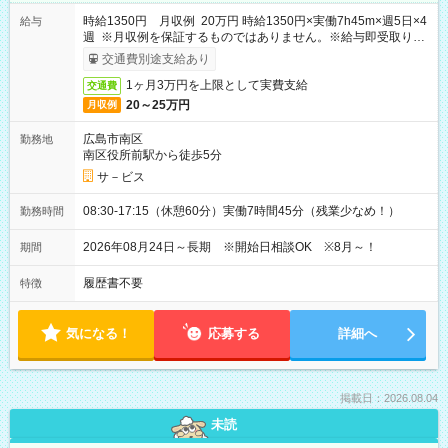
時給1350円 月収例 20万円 時給1350円×実働7h45m×週5日×4
給与
週 ※月収例を保証するものではありません。※給与即受取りサ
ービス利用可（利用条件有）
交通費別途支給あり
1ヶ月3万円を上限として実費支給
交通費
20～25万円
月収例
広島市南区
勤務地
南区役所前駅から徒歩5分
サ－ビス
08:30-17:15（休憩60分）実働7時間45分（残業少なめ！）
勤務時間
2026年08月24日～長期 ※開始日相談OK ※8月～！
期間
履歴書不要
特徴
気になる！
応募する
詳細へ
掲載日：2026.08.04
未読