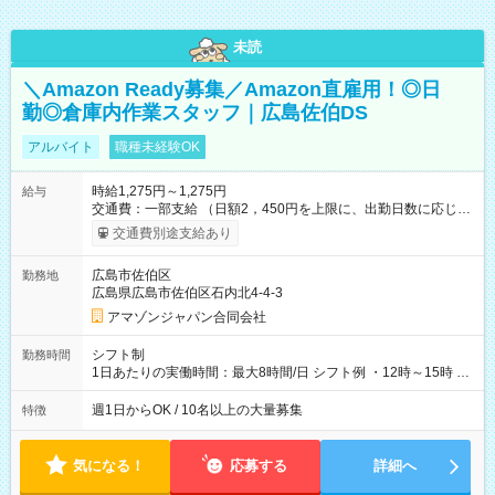
未読
＼Amazon Ready募集／Amazon直雇用！◎日
勤◎倉庫内作業スタッフ｜広島佐伯DS
アルバイト
職種未経験OK
時給1,275円～1,275円
給与
交通費：一部支給 （日額2，450円を上限に、出勤日数に応じて
実費支給） ※22:00～翌5:00までは時給25%UP！ ■給与前払い
交通費別途支給あり
制度あり ※前払い額の上限あり、手数料無料（Amazon負担）
そのほか所定の条件が適用されます 【試用期間】試用期間なし
広島市佐伯区
勤務地
広島県広島市佐伯区石内北4-4-3
アマゾンジャパン合同会社
シフト制
勤務時間
1日あたりの実働時間：最大8時間/日 シフト例 ・12時～15時 入
社後、就業可能シフトをご確認の上、申請してください。
週1日からOK / 10名以上の大量募集
特徴
気になる！
応募する
詳細へ