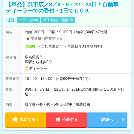
【単発】呉市広／8／8・9・22・23日＊自動車
ディーラーでの受付・1日でもＯＫ
派遣
ブランクOK
WEB登録・面接OK
時給1300円 ・日額：9,100円（時給1,300円×7時間）
給与
交通費別途支給あり
・自転車通勤可 ・車通勤可(駐車場無料)
交通費
広島県呉市
勤務地
広駅から徒歩9分
ディーラー
10：00～18：00（休憩60分/実働7時間）
勤務時間
8/8(土)、8/9(日)、22日(土)、23日(日)の期間限定 1日のみも歓
期間
迎！
履歴書不要
/
40～50代活躍中
/
服装自由
特徴
気になる！
応募する
詳細へ