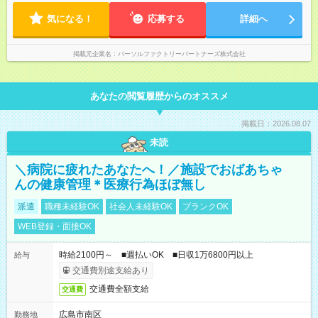
気になる！
応募する
詳細へ
掲載元企業名
パーソルファクトリーパートナーズ株式会社
あなたの閲覧履歴からのオススメ
掲載日：2026.08.07
未読
＼病院に疲れたあなたへ！／施設でおばあちゃ
んの健康管理＊医療行為ほぼ無し
派遣
職種未経験OK
社会人未経験OK
ブランクOK
WEB登録・面接OK
時給2100円～ ■週払いOK ■日収1万6800円以上
給与
交通費別途支給あり
交通費全額支給
交通費
広島市南区
勤務地