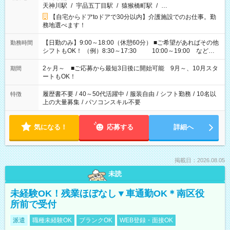
天神川駅
/
宇品五丁目駅
/
猿猴橋町駅
/
…
【自宅からドアtoドアで30分以内】介護施設でのお仕事。勤
務地選べます！
【日勤のみ】9:00～18:00（休憩60分） ■ご希望があればその他
勤務時間
シフトもOK！ （例）8:30～17:30 10:00～19:00 など
「家族とお休みを合わせたい」 「できれば残業はしたくない」
など、あなたのご希望に沿ったお仕事をご紹介します！ ※Wワ
2ヶ月～ ■ご応募から最短3日後に開始可能 9月～、10月スタ
期間
ーク希望の方へ 今ご覧のお仕事で希望する勤務時間と、もう1つ
ートもOK！
のお仕事の勤務時間。 合計で週40時間を超える場合は応募でき
ません
履歴書不要
/
40～50代活躍中
/
服装自由
/
シフト勤務
/
10名以
特徴
上の大量募集
/
パソコンスキル不要
気になる！
応募する
詳細へ
掲載日：2026.08.05
未読
未経験OK！残業ほぼなし▼車通勤OK＊南区役
所前で受付
派遣
職種未経験OK
ブランクOK
WEB登録・面接OK