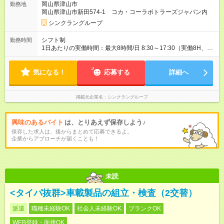
岡山県津山市
勤務地
採用時と同じです。 給与：月給 221,500円 ～ 221,500円 上記額
岡山県津山市新田574-1 コカ・コーラボトラーズジャパン内
にはみなし残業代を含みます。※超過分は全額支給いたします。
みなし残業代 40,000円／月 みなし残業時間 30.5時間／月 研修
シンクラングループ
期間1～3カ月(習熟度による)
シフト制
勤務時間
1日あたりの実働時間：最大8時間/日 8:30～17:30（実働8H、休
憩1H） ※ルートにより変動、残業有
気になる！
応募する
詳細へ
掲載元企業名
シンクラングループ
興味のあるバイト
は、とりあえず保存しよう♪
保存した求人は、後からまとめて応募できるよ。
企業からアプローチが届くことも！
未読
<タイパ抜群>車載製品の組立・検査（2交替）
派遣
職種未経験OK
社会人未経験OK
ブランクOK
WEB登録・面接OK