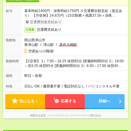
基本時給1400円・深夜時給1750円 ※交通費全額支給（規定あ
給与
り） 【月収例】24.8万円（15日勤務＋残業37.5h＋深夜
41.44h）
交通費別途支給あり
交通費支給あり
交通費
岡山県津山市
勤務地
東津山駅
/
津山駅
/
美作大崎駅
空調ありの職場!
【2交替】 1）7:00～16:25 休憩85分 [実働]8時間00分 2）19:00
勤務時間
～翌4:25 休憩85分 [実働]8時間00分 3）8:30～17:00 休憩45
分 [実働]7時間45分
即日～長期
期間
日払いOK
/
履歴書不要
/
電話対応なし
/
パソコンスキル不要
特徴
気になる！
応募する
詳細へ
掲載元企業名
パーソルファクトリーパートナーズ株式会社