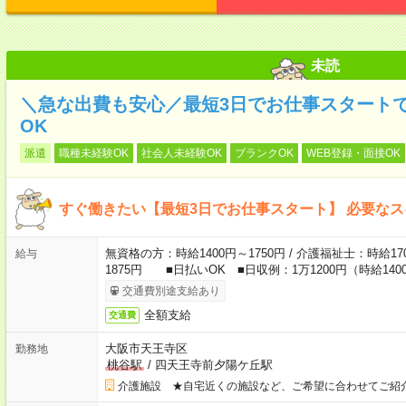
未読
＼急な出費も安心／最短3日でお仕事スタート
OK
派遣
職種未経験OK
社会人未経験OK
ブランクOK
WEB登録・面接OK
すぐ働きたい【最短3日でお仕事スタート】 必要な
無資格の方：時給1400円～1750円 / 介護福祉士：時給170
給与
1875円 ■日払いOK ■日収例：1万1200円（時給1400
交通費別途支給あり
全額支給
交通費
大阪市天王寺区
勤務地
桃谷駅
/
四天王寺前夕陽ケ丘駅
介護施設 ★自宅近くの施設など、ご希望に合わせてご紹