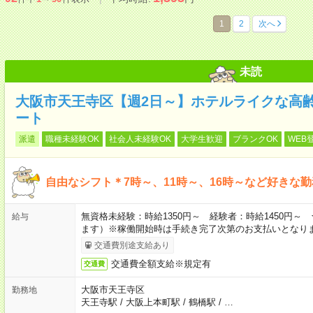
1
2
次へ
未読
大阪市天王寺区【週2日～】ホテルライクな高
ート
派遣
職種未経験OK
社会人未経験OK
大学生歓迎
ブランクOK
WEB
自由なシフト＊7時～、11時～、16時～など好きな
無資格未経験：時給1350円～ 経験者：時給1450円
給与
ます）※稼働開始時は手続き完了次第のお支払いとなり
交通費別途支給あり
交通費全額支給※規定有
交通費
大阪市天王寺区
勤務地
天王寺駅
/
大阪上本町駅
/
鶴橋駅
/
…