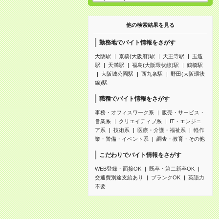
他の検索結果を見る
勤務地でバイト情報をさがす
大阪駅
京橋(大阪府)駅
天王寺駅
玉造
駅
天満駅
福島(大阪環状線)駅
鶴橋駅
大阪城公園駅
西九条駅
野田(大阪環状
線)駅
職種でバイト情報をさがす
事務・オフィスワーク系
販売・サービス・
営業系
クリエイティブ系
IT・エンジニ
ア系
技術系
医療・介護・福祉系
軽作
業・警備・イベント系
調査・教育・その他
こだわりでバイト情報をさがす
WEB登録・面接OK
既卒・第二新卒OK
交通費別途支給あり
ブランクOK
英語力
不要