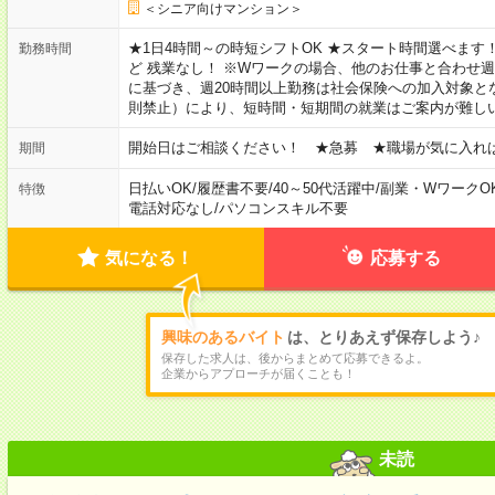
＜シニア向けマンション＞
★1日4時間～の時短シフトOK ★スタート時間選べます！ 7:00～16
勤務時間
ど 残業なし！ ※Wワークの場合、他のお仕事と合わせ週
に基づき、週20時間以上勤務は社会保険への加入対象と
則禁止）により、短時間・短期間の就業はご案内が難し
開始日はご相談ください！ ★急募 ★職場が気に入れ
期間
日払いOK
/
履歴書不要
/
40～50代活躍中
/
副業・WワークO
特徴
電話対応なし
/
パソコンスキル不要
気になる！
応募する
興味のあるバイト
は、とりあえず保存しよう♪
保存した求人は、後からまとめて応募できるよ。
企業からアプローチが届くことも！
未読