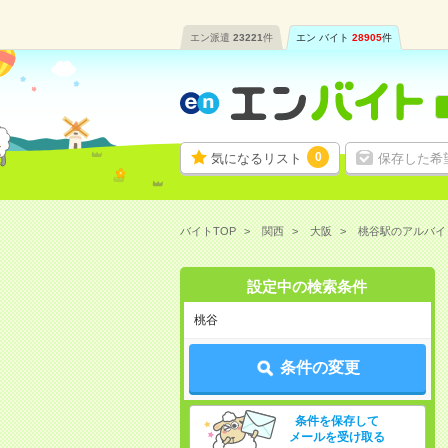
エン派遣
23221
件
エン バイト
28905
件
0
気になるリスト
保存した希
バイトTOP
関西
大阪
桃谷駅のアルバイ
設定中の検索条件
桃谷
条件の変更
条件を保存して
メールを受け取る