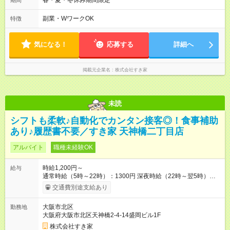
春・夏・冬休み期間限定
期間
も安心して働けます★ すき家では、ワンオペを禁止していま
す。 必ず、2名以上での勤務を行いますので、安心して働けま
副業・WワークOK
特徴
す。
気になる！
応募する
詳細へ
掲載元企業名
株式会社すき家
未読
シフトも柔軟♪自動化でカンタン接客◎！食事補助
あり♪履歴書不要／すき家 天神橋二丁目店
アルバイト
職種未経験OK
時給1,200円～
給与
通常時給（5時～22時）：1300円 深夜時給（22時～翌5時）：
1625円 高校生時給：1200円 【特別手当】早朝手当（5：00-9：
交通費別途支給あり
00）時給+150円 【試用期間】試用期間あり 試用期間の長さ：1
ヶ月 雇用形態、給与は本採用時と同じです。 試用期間の実態は
大阪市北区
勤務地
30日（※条件変更なし）ですが、切り上げで一ヶ月とさせてい
大阪府大阪市北区天神橋2-4-14盛岡ビル1F
ただきます。 研修制度あり：15時間(研修中も同時給）
株式会社すき家