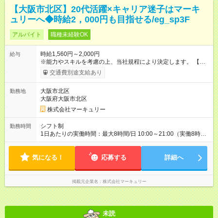
【大阪市北区】20代活躍×キャリア迷子はマーキ
ュリーへ◆時給2，000円も目指せる/eg_sp3F
アルバイト
職種未経験OK
時給1,560円～2,000円
給与
※能力やスキルを考慮の上、当社規程により決定します。 【試
用期間】試用期間あり 試用期間の長さ：3ヶ月 雇用形態、給与
交通費別途支給あり
は本採用時と同じです。
大阪市北区
勤務地
大阪府大阪市北区
株式会社マーキュリー
シフト制
勤務時間
1日あたりの実働時間：最大8時間/日 10:00～21:00（実働8時間
／休憩1時間） ※週5日勤務となります。 ※時間帯は勤務地によ
り異なります。 ◆残業ほぼなし！ ◆プライベートとの両立も叶
気になる！
えられます！ 平均残業時間は月7.9時間と、 業界全体を通じても
応募する
詳細へ
残業時間が少ないため 定時で退勤できることも多く、 プライベ
ートの予定も調整しやすいです◎
掲載元企業名
株式会社マーキュリー
未読