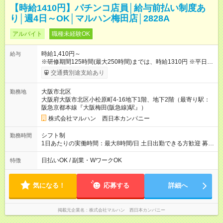
【時給1410円】パチンコ店員│給与前払い制度あ
り│週4日～OK│マルハン梅田店│2828A
アルバイト
職種未経験OK
時給1,410円～
給与
※研修期間125時間(最大250時間)までは、時給1310円 ※平日17
時以降30円ＵＰ ※土日祝8時~翌朝5時50円UP ※22時以降時給
交通費別途支給あり
25％ＵＰ 【試用期間】試用期間なし
大阪市北区
勤務地
大阪府大阪市北区小松原町4-16地下1階、地下2階（最寄り駅：
阪急京都本線『大阪梅田(阪急線)駅』）
株式会社マルハン 西日本カンパニー
シフト制
勤務時間
1日あたりの実働時間：最大8時間/日 土日出勤できる方歓迎 募集
時間帯：15:50-24:50 詳しくは下記お問い合わせ電話番号へご連
絡ください。 0120-314-508(9時～20時土日祝も受付) 1日6時間
日払いOK / 副業・WワークOK
特徴
から勤務OK ※1日の実働は8時間以内です。
気になる！
応募する
詳細へ
掲載元企業名
株式会社マルハン 西日本カンパニー