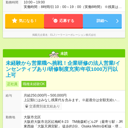
工 夫や努力 、そしてお客様からの信頼の証であるアポイント
10:00～19:00
勤務時間
は、毎月 の報奨金 としてダイレクトに給与に反映されます。 未
実働時間：8時間/日 10：00～19：00（実働8時間） ※残業は月
経験からでも、入 社1 年で年収6 0 0 万円、2 年で年収1 2 1 2 万
5時間以下です。分業制にすることで、業務負担が偏らないよう
円を手 にした先輩がいるのは、この正当な評価制度があるから
に調整しています。
で す。 さらに、試用 期間中（ 2 ヶ月 間） はしっかり研修に集
気になる！
応募する
詳細へ
中できるよう「一 律月 給3 0 万円」支 給しますので、安心 して
未経験からスタ ートできます♪ 【試用期間】試用期間あり 試用
期間の長さ：2ヶ月 ※ 雇用形態と給与に、本採用時と異なる部分
掲載元企業名
ELJソーラーコーポレーション株式会社
があります。 雇用形態：中途採用（契約社員） 給与：月
給 300,000円 ～ 300,000円 上記額にはみなし残業代を含みま
す。※超過分は全額支給いたします。 みなし残業代 45,000円／
月 みなし残業時間 23.06時間／月
未読
未経験から営業職へ挑戦！企業研修の法⼈営業/イ
ンセンティブあり/研修制度充実/年収1000万円以
上可
正社員
職種未経験OK
月給250,000円～500,000円
給与
上記額にはみなし残業代を含みます。※超過分は全額支給いたし
ます。 みなし残業代 50,000円 ～ 140,000円／月 みなし残業時
交通費別途支給あり
間 30時間 ～ 45時間／月 基本給200,000円に加えて一律支給の
手当（みなし残業代）あり 【月給の内訳】 ・基本給：200,000
大阪市北区
勤務地
円～360,000円 ・みなし残業代：月30時間分～45時間分、
大阪府大阪市北区紅梅町4-23 TM南森町ビル2F（最寄り駅：JR
50,000円～140,000円 ■初年度の想定年収：315万円～350万円
東西線「大阪天満宮駅」 徒歩約3分、Osaka Metro谷町線・堺筋
（残業手当、インセンティブを含む） 年収は青天井の為、勤続5