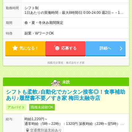
シフト制
勤務時間
1日あたりの実働時間：最大8時間/日 0:00-24:00 週2日～・1日
2h～OK ＜シフト例＞ 〇朝帯 5:00-9:00 〇昼帯 9:00-14:00 〇午
後帯 14:00-18:00 〇夜帯 18:00-22:00 〇深夜帯 22:00-翌5:00 基
春・夏・冬休み期間限定
期間
本は固定シフトですが家庭の都合などイレギュラーには対応し
ます♪
副業・WワークOK
特徴
気になる！
応募する
詳細へ
掲載元企業名
株式会社すき家
未読
シフトも柔軟♪自動化でカンタン接客◎！食事補助
あり♪履歴書不要／すき家 梅田太融寺店
アルバイト
職種未経験OK
時給1,220円～
給与
通常時給（5時～22時）：1320円 深夜時給（22時～翌5時）：
1650円 高校生時給：1220円 【特別手当】早朝手当（5：00-9：
交通費別途支給あり