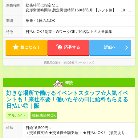
勤務時間は指定なし
勤務時間
変形労働時間制 想定労働時間160時間/月 【シフト例】 ・10：
00～20：00
単発・1日のみOK
期間
日払いOK / 副業・WワークOK / 10名以上の大量募集
特徴
気になる！
応募する
詳細へ
掲載元企業名
株式会社ワンベルウッズ
未読
好きな場所で働けるイベントスタッフ☆人気イベ
ントも！来社不要！働いたその日に給料もらえる
日払い◎｜阪
アルバイト
職種未経験OK
日給16,500円～
給与
＋交通費支給 ★交通費全額支給！ ★日払いOK！（規定あり） ┗
働いたその日に現金GET♪ お仕事後はコンビニATMから 日払