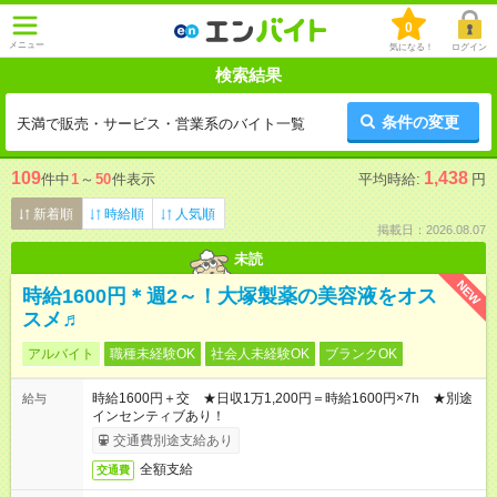
0
メニュー
気になる！
ログイン
検索結果
条件の変更
天満で販売・サービス・営業系のバイト一覧
109
1,438
件中
1
～
50
件表示
平均時給:
円
新着順
時給順
人気順
掲載日：2026.08.07
未読
NEW
時給1600円＊週2～！大塚製薬の美容液をオス
スメ♬
アルバイト
職種未経験OK
社会人未経験OK
ブランクOK
時給1600円＋交 ★日収1万1,200円＝時給1600円×7h ★別途
給与
インセンティブあり！
交通費別途支給あり
全額支給
交通費