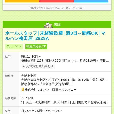
掲載元企業名
株式会社マルハン 西日本カンパニー
未読
ホールスタッフ│未経験歓迎│週3日～勤務OK│マ
ルハン梅田店│2828A
アルバイト
職種未経験OK
時給1,410円～
給与
※研修期間125時間(最大250時間)までは、時給1310円 ※平日17
時以降30円ＵＰ ※土日祝8時~翌朝5時50円UP ※22時以降時給
交通費別途支給あり
25％ＵＰ 【試用期間】試用期間なし
大阪市北区
勤務地
大阪府大阪市北区小松原町4-16地下1階、地下2階（最寄り駅：
阪急京都本線『大阪梅田(阪急線)駅』）
株式会社マルハン 西日本カンパニー
シフト制
勤務時間
1日あたりの実働時間：最大8時間/日 土日出勤できる方歓迎 募集
時間帯：8:00-17:00 詳しくは下記お問い合わせ電話番号へご連
絡ください。 0120-314-508(9時～20時土日祝も受付) 1日6時間
日払いOK / 副業・WワークOK
特徴