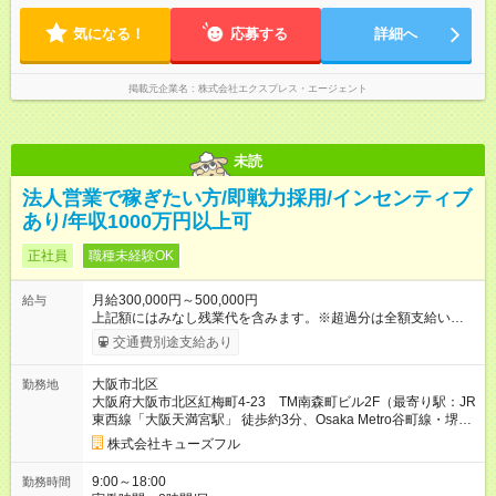
※経験・能力を考慮して決定いたします。 ◆営業・販売・人材業
始業時間がメインの事業運営上におけるシフト組み、前後する
界経験3年以上 →月給32.5万円～66.5万円 ▼役職イメージ ・マ
気になる！
業務開始時間のシフトがあります。 ▼働き方 ・残業：月平均10
応募する
詳細へ
ネージャー職：月給39万円～54万円 ・拠点長：月給41.5万円～
時間未満
61.5万円 【試用期間】試用期間あり 試用期間の長さ：6ヶ月 雇
用形態、給与は本採用時と同じです。
掲載元企業名
株式会社エクスプレス・エージェント
未読
法人営業で稼ぎたい方/即戦力採用/インセンティブ
あり/年収1000万円以上可
正社員
職種未経験OK
月給300,000円～500,000円
給与
上記額にはみなし残業代を含みます。※超過分は全額支給いたし
ます。 みなし残業代 70,000円 ～ 140,000円／月 みなし残業時
交通費別途支給あり
間 30時間 ～ 45時間／月 基本給230,000円に加えて一律支給の
手当（みなし残業代）あり 【月給の内訳】 ・基本給：230,000
大阪市北区
勤務地
円～360,000円 ・みなし残業代：月35時間分～45時間分、
大阪府大阪市北区紅梅町4-23 TM南森町ビル2F（最寄り駅：JR
70,000円～140,000円 ■初年度の想定年収：400万円～1500万円
東西線「大阪天満宮駅」 徒歩約3分、Osaka Metro谷町線・堺筋
（残業手当、インセンティブを含む） 【試用期間】試用期間あ
線「南森町駅」 徒歩約5分、Osaka Metro堺筋線「扇町駅」 徒歩
り 試用期間の長さ：6ヶ月 ※ 雇用形態と給与に、本採用時と異
株式会社キューズフル
約10分、JR環状線「
天満駅
」 徒歩約10分、Osaka Metro谷町線
なる部分があります。 雇用形態：本採用時と同じです。 給与：
「天満橋駅」 徒歩約12分）
月給 275,000円以上 上記額にはみなし残業代を含みます。※超
9:00～18:00
勤務時間
過分は全額支給いたします。 みなし残業代 55,000円／月 みなし