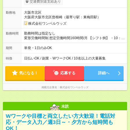
交通費別途支給あり
い分を引き落とせます！ 【試用期間】試用期間なし
大阪市北区
勤務地
大阪府大阪市北区曾根崎（最寄り駅：東梅田駅）
株式会社ワンベルウッズ
勤務時間は指定なし
勤務時間
変形労働時間制 想定労働時間160時間/月 【シフト例】 ・10：
00～20：00
単発・1日のみOK
期間
日払いOK / 副業・WワークOK / 10名以上の大量募集
特徴
気になる！
応募する
詳細へ
掲載元企業名
株式会社ワンベルウッズ
未読
Wワークや目標と両立したい方大歓迎！電話対
応・データ入力／週3日～・夕方から短時間も
OK！