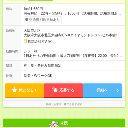
時給1,650円～
給与
深夜時給（22時～翌5時）：1650円 【試用期間】試用期間あり
試用期間の長さ：1ヶ月 雇用形態、給与は本採用時と同じです。
交通費別途支給あり
試用期間の実態は30日（※条件変更なし）ですが、切り上げで
一ヶ月とさせていただきます。 研修制度あり：15時間(研修中も
大阪市北区
勤務地
同時給）
大阪府大阪市北区太融寺町5-8ダイヤモンドレジャ-ビル本館1F
株式会社すき家
シフト制
勤務時間
1日あたりの実働時間：最大7時間/日 【深夜帯】22:00～翌5:00
週2日～・1日2h～OK◎ ※22:00から翌5:00までは18歳以上の方
のみ勤務可能です（18歳未満の深夜業務禁止のため） ★深夜で
春・夏・冬休み期間限定
期間
も安心して働けます★ すき家では、ワンオペを禁止していま
す。 必ず、2名以上での勤務を行いますので、安心して働けま
副業・WワークOK
特徴
す。
気になる！
応募する
詳細へ
掲載元企業名
株式会社すき家
未読