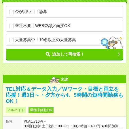
今が狙い目！急募
来社不要！WEB登録／面接OK
大量募集中！10名以上の大量募集
追加して再検索！
未読
TEL対応＆データ入力／Wワーク・目標と両立を
応援！週3日～・夕方から4、5時間の短時間勤務も
OK！
アルバイト
職種未経験OK
時給1,710円～
給与
★曜日加算 土日祝9：00～22：00／時給＋400円 ★時間加算 月