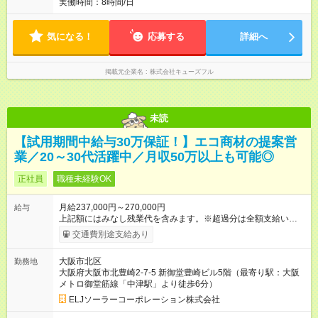
実働時間：8時間/日
残業時間 30時間／月 ※契約社員として雇い入れる場合もありま
す。 ※スキルに応じて給与の変動あり
気になる！
応募する
詳細へ
掲載元企業名
株式会社キューズフル
未読
【試用期間中給与30万保証！】エコ商材の提案営
業／20～30代活躍中／月収50万以上も可能◎
正社員
職種未経験OK
月給237,000円～270,000円
給与
上記額にはみなし残業代を含みます。※超過分は全額支給いたし
ます。 みなし残業代 35,550円 ～ 40,500円／月 みなし残業時
交通費別途支給あり
間 23.06時間／月 各種手当、賞与がプラスされます。 ◎経験・
能力を考慮し決定します。 ＼インセンティブの支給がありま
大阪市北区
勤務地
す！／ インセンティブを合わせて、月収30～40万円を安定して
大阪府大阪市北豊崎2-7-5 新御堂豊崎ビル5階（最寄り駅：大阪
の実現が可能です。中には月収100万円を超える方も。月あたり
メトロ御堂筋線「中津駅」より徒歩6分）
何万円分の案件を獲得したかという観点で評価します。頑張っ
たらその分だけしっかり評価する！頑張り損がないところも大
ELJソーラーコーポレーション株式会社
きな魅力です♪ 【本当に頑張った分評価されるの？ 】 あなたの