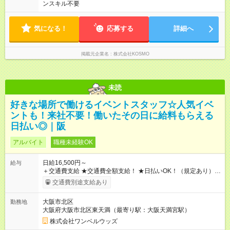
ンスキル不要
気になる！
応募する
詳細へ
掲載元企業名
株式会社KOSMO
未読
好きな場所で働けるイベントスタッフ☆人気イベ
ントも！来社不要！働いたその日に給料もらえる
日払い◎｜阪
アルバイト
職種未経験OK
日給16,500円～
給与
＋交通費支給 ★交通費全額支給！ ★日払いOK！（規定あり） ┗
働いたその日に現金GET♪ お仕事後はコンビニATMから 日払
交通費別途支給あり
い分を引き落とせます！ 【試用期間】試用期間なし
大阪市北区
勤務地
大阪府大阪市北区東天満（最寄り駅：大阪天満宮駅）
株式会社ワンベルウッズ