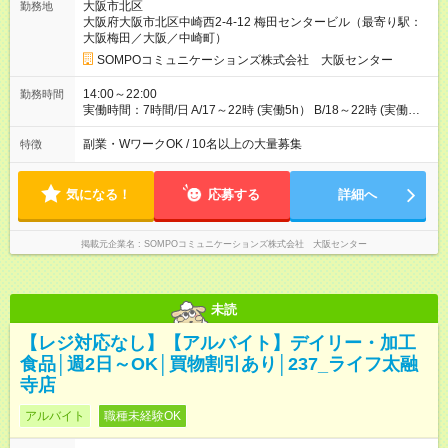
大阪市北区
勤務地
3日・月収例 ロングシフトで・・・月収20万3580円 [1]金曜日
大阪府大阪市北区中崎西2-4-12 梅田センタービル（最寄り駅：
収：13970円×4日＝55880円 [2]土曜日収：14770円×5日＝
大阪梅田／大阪／中崎町）
73850円 [3]日曜日収：14770円×5日＝73850円 ※全日14：00～
22：00 ショートシフトで・・・月収11万7070円 [1]月曜日収：
SOMPOコミュニケーションズ株式会社 大阪センター
7640円×4日＝30560円 [2]金曜日収：8440円×4日＝33760円 [3]
土曜日収：10550円×5日＝52750円 ※月金/18：00～22：00、
14:00～22:00
勤務時間
土/17：00～22：00 【試用期間】試用期間あり 試用期間の長
実働時間：7時間/日 A/17～22時 (実働5h） B/18～22時 (実働
さ：3ヶ月 ※ 雇用形態と給与に、本採用時と異なる部分がありま
4h） C/14～22時 (実働7h・休憩1h） ※導入研修(OJT研修)から
す。 雇用形態：アルバイト・パート採用 給与：時給 1,610円以
適用 ★週3日以上/曜日固定 ※土or日必須 ◎休日:平日メイン ◎月
副業・WワークOK / 10名以上の大量募集
特徴
上 ※各加算給無
間シフト勤務も可 ※1人立ちし、単独業務 可能後に選択OK ※ご
確認 GW・お盆・年末年始も シフト通りの出勤が必要です
気になる！
応募する
詳細へ
掲載元企業名
SOMPOコミュニケーションズ株式会社 大阪センター
未読
【レジ対応なし】【アルバイト】デイリー・加工
食品│週2日～OK│買物割引あり│237_ライフ太融
寺店
アルバイト
職種未経験OK