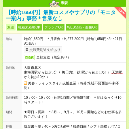
未読
NEW
【時給1650円】最新コスメやサプリの「モニタ
ー案内」事務＊営業なし
派遣
職種未経験OK
ブランクOK
WEB登録・面接OK
時給1,650円 ＊月収例：約277,200円（時給1,650円×8h×21日
給与
の場合）
交通費別途支給あり
全額支給（規定あり）
交通費
大阪市北区
勤務地
東梅田駅から徒歩5分
/
梅田(地下鉄)駅から徒歩10分
/
天満駅
から徒歩10分
/
…
美容・ライフスタイル支援企業（急募/来社不要面談/年齢不
問）
10：00～19：00（休憩1時間／実働8時間） ＊朝はゆっくり10
勤務時間
時スタート！
★即日～長期 ＊8月～、9月～、10月～開始などのお仕事も多
期間
数ございます！
履歴書不要
/
40～50代活躍中
/
服装自由
/
シフト勤務
/
パソコ
特徴