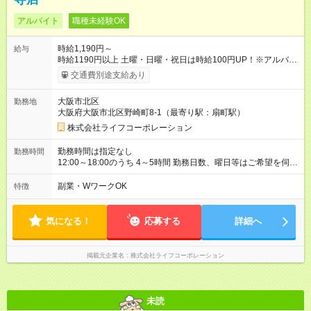
アルバイト
職種未経験OK
時給1,190円～
給与
時給1190円以上 土曜・日曜・祝日は時給100円UP！※アルバイ
ト除く 【試用期間】試用期間なし
交通費別途支給あり
大阪市北区
勤務地
大阪府大阪市北区野崎町8-1（最寄り駅：扇町駅）
株式会社ライフコーポレーション
勤務時間は指定なし
勤務時間
12:00～18:00のうち 4～5時間 勤務日数、曜日等はご希望を伺い
ます 上記時間帯以外をご希望の場合は、面接にてご相談くださ
い。
副業・WワークOK
特徴
気になる！
応募する
詳細へ
掲載元企業名
株式会社ライフコーポレーション
未読