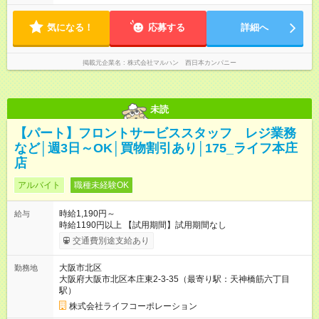
から勤務OK ※1日の実働は8時間以内です。
気になる！
応募する
詳細へ
掲載元企業名
株式会社マルハン 西日本カンパニー
未読
【パート】フロントサービススタッフ レジ業務
など│週3日～OK│買物割引あり│175_ライフ本庄
店
アルバイト
職種未経験OK
時給1,190円～
給与
時給1190円以上 【試用期間】試用期間なし
交通費別途支給あり
大阪市北区
勤務地
大阪府大阪市北区本庄東2-3-35（最寄り駅：天神橋筋六丁目
駅）
株式会社ライフコーポレーション