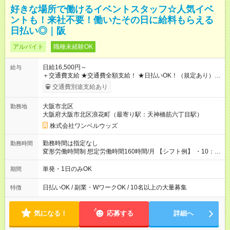
好きな場所で働けるイベントスタッフ☆人気イベ
ントも！来社不要！働いたその日に給料もらえる
日払い◎｜阪
アルバイト
職種未経験OK
日給16,500円～
給与
＋交通費支給 ★交通費全額支給！ ★日払いOK！（規定あり） ┗
働いたその日に現金GET♪ お仕事後はコンビニATMから 日払
交通費別途支給あり
い分を引き落とせます！ 【試用期間】試用期間なし
大阪市北区
勤務地
大阪府大阪市北区浪花町（最寄り駅：天神橋筋六丁目駅）
株式会社ワンベルウッズ
勤務時間は指定なし
勤務時間
変形労働時間制 想定労働時間160時間/月 【シフト例】 ・10：
00～20：00
単発・1日のみOK
期間
日払いOK / 副業・WワークOK / 10名以上の大量募集
特徴
気になる！
応募する
詳細へ