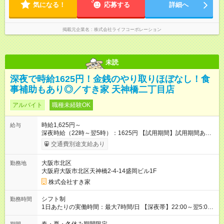
気になる！
応募する
詳細へ
掲載元企業名
株式会社ライフコーポレーション
未読
深夜で時給1625円！金銭のやり取りほぼなし！食
事補助もあり◎／すき家 天神橋二丁目店
アルバイト
職種未経験OK
時給1,625円～
給与
深夜時給（22時～翌5時）：1625円 【試用期間】試用期間あり
試用期間の長さ：1ヶ月 雇用形態、給与は本採用時と同じです。
交通費別途支給あり
試用期間の実態は30日（※条件変更なし）ですが、切り上げで
一ヶ月とさせていただきます。 研修制度あり：15時間(研修中も
大阪市北区
勤務地
同時給）
大阪府大阪市北区天神橋2-4-14盛岡ビル1F
株式会社すき家
シフト制
勤務時間
1日あたりの実働時間：最大7時間/日 【深夜帯】22:00～翌5:00
週2日～・1日2h～OK◎ ※22:00から翌5:00までは18歳以上の方
のみ勤務可能です（18歳未満の深夜業務禁止のため） ★深夜で