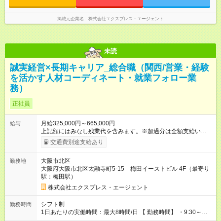
時間未満
掲載元企業名
株式会社エクスプレス・エージェント
未読
誠実経営×長期キャリア_総合職（関西/営業・経験
を活かす人材コーディネート・就業フォロー業
務）
正社員
月給325,000円～665,000円
給与
上記額にはみなし残業代を含みます。※超過分は全額支給いたし
ます。 みなし残業代 43,000円／月 みなし残業時間 25.45時間／
交通費別途支給あり
月 ▼給与内訳（未経験例） ・基本給（227,000円／168ｈ相
当） ・固定時間外労働手当（43,000円／25.45ｈ相当） ・固定
大阪市北区
勤務地
深夜労働手当（5,000円／14.79h相当） 含む ※固定時間外超過
大阪府大阪市北区太融寺町5-15 梅田イーストビル 4F（最寄り
分は別途支給 （時間外の実績は21日168ｈを超えての場合10ｈ
駅：梅田駅）
前後） ▼昇給・賞与 ・昇給：年1回（6月） ・賞与：年2回（6
月・12月） ※業績と査定により支給あり （前年度実績約1～2カ
株式会社エクスプレス・エージェント
月分程度） ▼このポジションの特徴 当社の給与は、短期的なイ
ンセンティブに偏るものではなく、安定したベース＋継続的な
シフト制
勤務時間
評価によって構成されています。 そのため、急激に上下するの
1日あたりの実働時間：最大8時間/日 【 勤務時間】 ・9:30～
ではなく、着実に積み上がっていく設計です。 【経験者採用】
18:30 ・10:00～19:00 (休憩時間 1時間00分) ※上記いずれかの