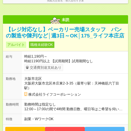
掲載元企業名
株式会社すき家
未読
【レジ対応なし】ベーカリー売場スタッフ パン
の製造や陳列など│週3日～OK│175_ライフ本庄店
アルバイト
職種未経験OK
時給1,190円～
給与
時給1190円以上 【試用期間】試用期間なし
交通費別途支給あり
大阪市北区
勤務地
大阪府大阪市北区本庄東2-3-35（最寄り駅：天神橋筋六丁目
駅）
株式会社ライフコーポレーション
勤務時間は指定なし
勤務時間
12:00～17:00の間で4時間 勤務日数、曜日等はご希望を伺いま
す 上記時間帯以外をご希望の場合は、面接にてご相談くださ
い。
副業・WワークOK
特徴