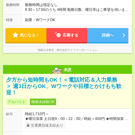
勤務時間は指定なし
勤務時間
9:30～17:00のうち 4時間 勤務日数、曜日等はご希望を伺います
上記時間帯以外をご希望の場合は、面接にてご相談ください。
副業・WワークOK
特徴
気になる！
応募する
詳細へ
掲載元企業名
株式会社ライフコーポレーション
未読
夕方から短時間もOK！＜電話対応＆入力業務
＞ 週3日からOK、Wワークや目標とかけもち歓
迎！
アルバイト
職種未経験OK
時給1,710円～
給与
★曜日加算 土日祝9：00～22：00／時給＋400円 ★時間加算 月
09：00～12：00／時給+200円 月17：00～22：00／時給+200
交通費別途支給あり
円 金17：00～22：00／時給+400円 ※曜日加算と時間帯加算は
重複無 ※導入・OJT研修時・・・時給1610円／各加算給無 ★週