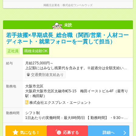
掲載元企業名
株式会社ワンベルウッズ
未読
若手抜擢×早期成長_総合職（関西/営業・人材コー
ディネート・就業フォローを一貫して担当）
正社員
職種未経験OK
月給275,000円～
給与
上記額にはみなし残業代を含みます。※超過分は全額支給いたし
ます。 みなし残業代 43,000円／月 みなし残業時間 25.45時間／
交通費別途支給あり
月 ※交通費別途支給（上限あり） ▼給与内訳 ・基本給
（227,000円／168ｈ相当） ・固定時間外労働手当（43,000円／
大阪市北区
勤務地
25.45ｈ相当） ・固定深夜労働手当（5,000円／14.79h相当） 含
大阪府大阪市北区太融寺町5-15 梅田イーストビル4F（最寄り
む ※固定時間外超過分は別途支給 （時間外の実績は21日168ｈ
駅：梅田駅）
を超えての場合10ｈ前後） ▼昇給・賞与 ・昇給：年1回（6月）
・賞与：年2回（6月・12月） ※業績と査定により支給あり （前
株式会社エクスプレス・エージェント
年度実績約1～2カ月分程度） ▼このポジションの特徴 ・安定し
たスタート給与 ・段階的な昇給・昇格 ・継続的な成長が評価さ
シフト制
勤務時間
れる環境 【試用期間】試用期間あり 試用期間の長さ：6ヶ月 雇
1日あたりの実働時間：最大8時間/日 【 勤務時間】 ・9:30～
用形態、給与は本採用時と同じです。
18:30 ・10:00～19:00 (休憩時間 1時間00分) ※上記いずれかの
始業時間がメインの事業運営上におけるシフト組み、前後する
気になる！
業務開始時間のシフトがあります。 ▼働き方 ・残業：月平均10
応募する
詳細へ