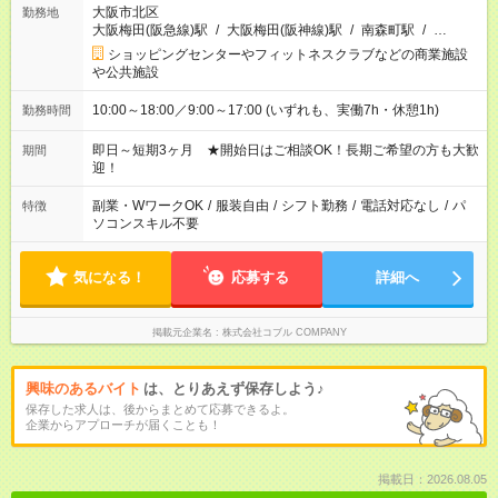
大阪市北区
勤務地
大阪梅田(阪急線)駅
/
大阪梅田(阪神線)駅
/
南森町駅
/
…
ショッピングセンターやフィットネスクラブなどの商業施設
や公共施設
10:00～18:00／9:00～17:00 (いずれも、実働7h・休憩1h)
勤務時間
即日～短期3ヶ月 ★開始日はご相談OK！長期ご希望の方も大歓
期間
迎！
副業・WワークOK
/
服装自由
/
シフト勤務
/
電話対応なし
/
パ
特徴
ソコンスキル不要
気になる！
応募する
詳細へ
掲載元企業名
株式会社コブル COMPANY
興味のあるバイト
は、とりあえず保存しよう♪
保存した求人は、後からまとめて応募できるよ。
企業からアプローチが届くことも！
掲載日：2026.08.05