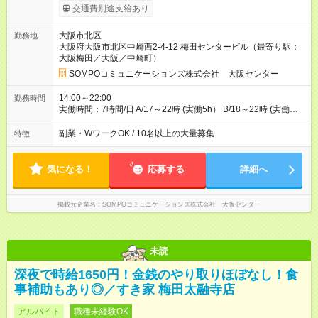
09：00～12：00／時給+200円 月17：00～22：00／時給+200
交通費別途支給あり
円 金17：00～22：00／時給+400円 ※曜日加算と時間帯加算は
重複無 ※導入・OJT研修時・・・時給1610円／各加算給無 ★週
大阪市北区
勤務地
3日・月収例 ロングシフトで・・・月収20万3580円 [1]金曜日
大阪府大阪市北区中崎西2-4-12 梅田センタービル（最寄り駅：
収：13970円×4日＝55880円 [2]土曜日収：14770円×5日＝
大阪梅田／大阪／中崎町）
73850円 [3]日曜日収：14770円×5日＝73850円 ※全日14：00～
22：00 ショートシフトで・・・月収11万7070円 [1]月曜日収：
SOMPOコミュニケーションズ株式会社 大阪センター
7640円×4日＝30560円 [2]金曜日収：8440円×4日＝33760円 [3]
土曜日収：10550円×5日＝52750円 ※月金/18：00～22：00、
14:00～22:00
勤務時間
土/17：00～22：00 【試用期間】試用期間あり 試用期間の長
実働時間：7時間/日 A/17～22時 (実働5h） B/18～22時 (実働
さ：3ヶ月 ※ 雇用形態と給与に、本採用時と異なる部分がありま
4h） C/14～22時 (実働7h・休憩1h） ※導入研修(OJT研修)から
す。 雇用形態：アルバイト・パート採用 給与：時給 1,610円以
適用 ★週3日以上/曜日固定 ※土or日必須 ◎休日:平日メイン ◎月
副業・WワークOK / 10名以上の大量募集
特徴
上 ※各加算給無
間シフト勤務も可 ※1人立ちし、単独業務 可能後に選択OK ※ご
確認 GW・お盆・年末年始も シフト通りの出勤が必要です
気になる！
応募する
詳細へ
掲載元企業名
SOMPOコミュニケーションズ株式会社 大阪センター
未読
深夜で時給1650円！金銭のやり取りほぼなし！食
事補助もあり◎／すき家 梅田太融寺店
アルバイト
職種未経験OK