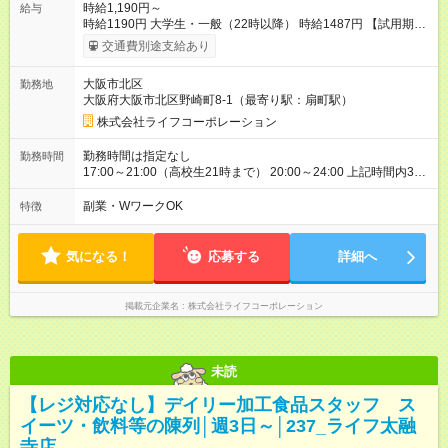
時給1,190円～
給与
時給1190円 大学生・一般（22時以降） 時給1487円 【試用期
間】試用期間なし
交通費別途支給あり
大阪市北区
勤務地
大阪府大阪市北区野崎町8-1（最寄り駅：扇町駅）
株式会社ライフコーポレーション
勤務時間は指定なし
勤務時間
17:00～21:00（高校生21時まで） 20:00～24:00 上記時間内3時
間でも可 勤務日数、曜日はご相談ください。 上記時間帯以外を
ご希望の場合は、面接にてご相談ください。
副業・WワークOK
特徴
気になる！
応募する
詳細へ
掲載元企業名
株式会社ライフコーポレーション
未読
【レジ対応なし】デイリー加工食品スタッフ ス
イーツ・飲料等の陳列│週3日～│237_ライフ太融
寺店