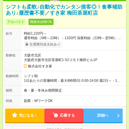
シフトも柔軟♪自動化でカンタン接客◎！食事補助
あり♪履歴書不要／すき家 梅田茶屋町店
アルバイト
職種未経験OK
時給1,220円～
給与
通常時給（5時～22時）：1320円 深夜時給（22時～翌5時）：
1650円 高校生時給：1220円 【特別手当】早朝手当（5：00-9：
交通費別途支給あり
00）時給+150円 【試用期間】試用期間あり 試用期間の長さ：1
ヶ月 雇用形態、給与は本採用時と同じです。 試用期間の実態は
大阪市北区
勤務地
30日（※条件変更なし）ですが、切り上げで一ヶ月とさせてい
大阪府大阪市北区茶屋町1-52コモド梅田ビル1F
ただきます。 研修制度あり：15時間(研修中も同時給）
株式会社すき家
シフト制
勤務時間
1日あたりの実働時間：最大8時間/日 0:00-24:00 週2日～・1日
2h～OK ＜シフト例＞ 〇朝帯 5:00-9:00 〇昼帯 9:00-14:00 〇午
後帯 14:00-18:00 〇夜帯 18:00-22:00 〇深夜帯 22:00-翌5:00 基
春・夏・冬休み期間限定
期間
本は固定シフトですが家庭の都合などイレギュラーには対応し
ます♪
副業・WワークOK
特徴
気になる！
応募する
詳細へ