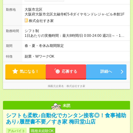
00）時給+150円 【試用期間】試用期間あり 試用期間の長さ：1
ヶ月 雇用形態、給与は本採用時と同じです。 試用期間の実態は
大阪市北区
勤務地
30日（※条件変更なし）ですが、切り上げで一ヶ月とさせてい
大阪府大阪市北区太融寺町5-8ダイヤモンドレジャ-ビル本館1F
ただきます。 研修制度あり：15時間(研修中も同時給）
株式会社すき家
シフト制
勤務時間
1日あたりの実働時間：最大8時間/日 0:00-24:00 週2日～・1日
2h～OK ＜シフト例＞ 〇朝帯 5:00-9:00 〇昼帯 9:00-14:00 〇午
後帯 14:00-18:00 〇夜帯 18:00-22:00 〇深夜帯 22:00-翌5:00 基
春・夏・冬休み期間限定
期間
本は固定シフトですが家庭の都合などイレギュラーには対応し
ます♪
副業・WワークOK
特徴
気になる！
応募する
詳細へ
掲載元企業名
株式会社すき家
未読
シフトも柔軟♪自動化でカンタン接客◎！食事補助
あり♪履歴書不要／すき家 梅田堂山店
アルバイト
職種未経験OK