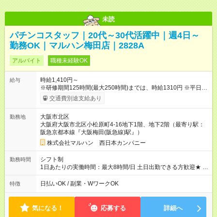
未読
パチンコスタッフ｜20代～30代活躍中｜週4日～
勤務OK｜マルハン梅田店｜2828A
アルバイト
職種未経験OK
時給1,410円～
給与
※研修期間125時間(最大250時間)までは、時給1310円 ※平日17
時以降30円ＵＰ ※土日祝8時~翌朝5時50円UP ※22時以降時給
交通費別途支給あり
25％ＵＰ 【試用期間】試用期間なし
大阪市北区
勤務地
大阪府大阪市北区小松原町4-16地下1階、地下2階（最寄り駅：
阪急京都本線『大阪梅田(阪急線)駅』）
株式会社マルハン 西日本カンパニー
シフト制
勤務時間
1日あたりの実働時間：最大8時間/日 土日出勤できる方歓迎★ 募
集時間帯：15:50-0:50 週4日、1日6時間0分から勤務OK！ 詳し
くは下記お問い合わせ電話番号へご連絡ください。 0120-314-
日払いOK / 副業・WワークOK
特徴
508(9時～20時土日祝も受付)
気になる！
応募する
詳細へ