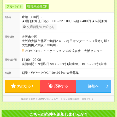
アルバイト
職種未経験OK
時給1,710円～
給与
★曜日加算 土日祝9：00～22：00／時給＋400円 ★時間加算 月
09：00～12：00／時給+200円 月17：00～22：00／時給+200
交通費別途支給あり
円 金17：00～22：00／時給+400円 ※曜日加算と時間帯加算は
重複無 ※導入・OJT研修時・・・時給1610円／各加算給無 ★週
大阪市北区
勤務地
3日・月収例 ロングシフトで・・・月収20万3580円 [1]金曜日
大阪府大阪市北区中崎西2-4-12 梅田センタービル（最寄り駅：
収：13970円×4日＝55880円 [2]土曜日収：14770円×5日＝
大阪梅田／大阪／中崎町）
73850円 [3]日曜日収：14770円×5日＝73850円 ※全日14：00～
22：00 ショートシフトで・・・月収11万7070円 [1]月曜日収：
SOMPOコミュニケーションズ株式会社 大阪センター
7640円×4日＝30560円 [2]金曜日収：8440円×4日＝33760円 [3]
土曜日収：10550円×5日＝52750円 ※月金/18：00～22：00、
14:00～22:00
勤務時間
土/17：00～22：00 【試用期間】試用期間あり 試用期間の長
実働時間：7時間/日 A/17～22時 (実働5h） B/18～22時 (実働
さ：3ヶ月 ※ 雇用形態と給与に、本採用時と異なる部分がありま
4h） C/14～22時 (実働7h・休憩1h） ※導入研修(OJT研修)から
す。 雇用形態：アルバイト・パート採用 給与：時給 1,610円以
適用 ★週3日以上/曜日固定 ※土or日必須 ◎休日:平日メイン ◎月
副業・WワークOK / 10名以上の大量募集
特徴
上 ※各加算給無
間シフト勤務も可 ※1人立ちし、単独業務 可能後に選択OK ※ご
確認 GW・お盆・年末年始も シフト通りの出勤が必要です
気になる！
応募する
詳細へ
掲載元企業名
SOMPOコミュニケーションズ株式会社 大阪センター
こちらの条件も追加しませんか？