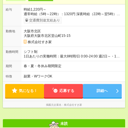
時給1,220円～
給与
通常時給（5時～22時）：1320円 深夜時給（22時～翌5時）：
1650円 高校生時給：1220円 【特別手当】早朝手当（5：00-9：
交通費別途支給あり
00）時給+150円 【試用期間】試用期間あり 試用期間の長さ：1
ヶ月 雇用形態、給与は本採用時と同じです。 試用期間の実態は
大阪市北区
勤務地
30日（※条件変更なし）ですが、切り上げで一ヶ月とさせてい
大阪府大阪市北区堂山町15-15
ただきます。 研修制度あり：15時間(研修中も同時給）
株式会社すき家
シフト制
勤務時間
1日あたりの実働時間：最大8時間/日 0:00-24:00 週2日～・1日
2h～OK ＜シフト例＞ 〇朝帯 5:00-9:00 〇昼帯 9:00-14:00 〇午
後帯 14:00-18:00 〇夜帯 18:00-22:00 〇深夜帯 22:00-翌5:00 基
春・夏・冬休み期間限定
期間
本は固定シフトですが家庭の都合などイレギュラーには対応し
ます♪
副業・WワークOK
特徴
気になる！
応募する
詳細へ
掲載元企業名
株式会社すき家
未読