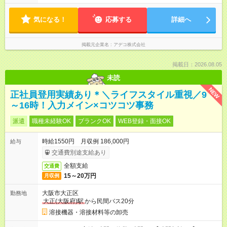
気になる！
応募する
詳細へ
掲載元企業名
アデコ株式会社
掲載日：2026.08.05
未読
NEW
正社員登用実績あり＊＼ライフスタイル重視／9
～16時！入力メイン×コツコツ事務
派遣
職種未経験OK
ブランクOK
WEB登録・面接OK
時給1550円 月収例 186,000円
給与
交通費別途支給あり
全額支給
交通費
15～20万円
月収例
大阪市大正区
勤務地
大正(大阪府)駅
から民間バス20分
溶接機器・溶接材料等の卸売