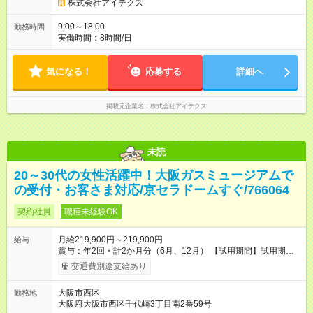
株式会社アイテクス
9:00～18:00
勤務時間
実働時間：8時間/日
気になる！
応募する
詳細へ
掲載元企業名
株式会社アイテクス
未読
20～30代の女性活躍中！大阪ガスミュージアムで
の受付・お客さま対応/京セラドームすぐ/766064
契約社員
職種未経験OK
月給219,900円～219,900円
給与
賞与：年2回・計2か月分（6月、12月） 【試用期間】試用期間
あり 試用期間の長さ：2週間 雇用形態、給与は本採用時と同じ
交通費別途支給あり
です。
大阪市西区
勤務地
大阪府大阪市西区千代崎3丁目南2番59号