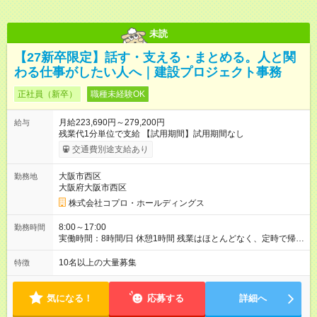
未読
【27新卒限定】話す・支える・まとめる。人と関
わる仕事がしたい人へ｜建設プロジェクト事務
正社員（新卒）
職種未経験OK
月給223,690円～279,200円
給与
残業代1分単位で支給 【試用期間】試用期間なし
交通費別途支給あり
大阪市西区
勤務地
大阪府大阪市西区
株式会社コプロ・ホールディングス
8:00～17:00
勤務時間
実働時間：8時間/日 休憩1時間 残業はほとんどなく、定時で帰れ
る日が多い働き方です。 毎日の業務は進捗管理や事務が中心な
ので、 「今日やるべき仕事」が終われば、自然と区切りをつけ
10名以上の大量募集
特徴
やすいのが特長。 突発的な対応も少なく、無理をさせない働き
方を大切にしています。
気になる！
応募する
詳細へ