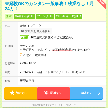
NEW
未経験OKのカンタン一般事務！残業なし！月
24万！
派遣
職種未経験OK
ブランクOK
WEB登録・面接OK
時給1470円＋交
給与
交通費別途支給あり
◆交通費実費支給※当社規定あり
交通費
大阪市港区
勤務地
弁天町駅から徒歩7分
/
大正(大阪府)駅
から徒歩18分
不動産・建設関連
9:00～18:00
勤務時間
2026/8/24～長期 ※長期(2ヶ月以上) ※8月～OK！
期間
履歴書不要
特徴
気になる！
応募する
詳細へ
掲載元企業名
マンパワーグループ株式会社