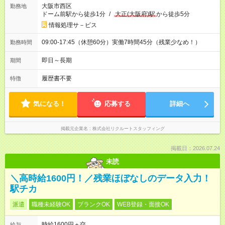
大阪市西区
勤務地
ドーム前駅から徒歩1分
/
大正(大阪府)駅
から徒歩5分
情報処理サ－ビス
09:00-17:45（休憩60分）実働7時間45分（残業少なめ！）
勤務時間
即日～長期
期間
履歴書不要
特徴
気になる！
応募する
詳細へ
掲載元企業名
株式会社リクルートスタッフィング
掲載日：2026.07.24
未読
＼高時給1600円！／残業ほぼなしのデータ入力！
駅チカ
派遣
職種未経験OK
ブランクOK
WEB登録・面接OK
時給1600円＋交
給与