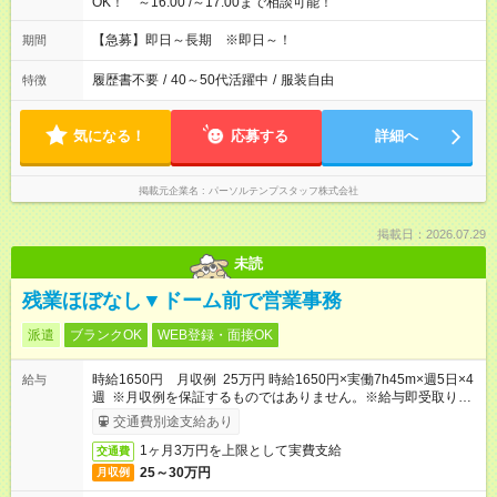
OK！ ～16:00 /～17:00まで相談可能！
【急募】即日～長期 ※即日～！
期間
履歴書不要
/
40～50代活躍中
/
服装自由
特徴
気になる！
応募する
詳細へ
掲載元企業名
パーソルテンプスタッフ株式会社
掲載日：2026.07.29
未読
残業ほぼなし▼ドーム前で営業事務
派遣
ブランクOK
WEB登録・面接OK
時給1650円 月収例 25万円 時給1650円×実働7h45m×週5日×4
給与
週 ※月収例を保証するものではありません。※給与即受取りサ
ービス利用可（利用条件有）
交通費別途支給あり
1ヶ月3万円を上限として実費支給
交通費
25～30万円
月収例