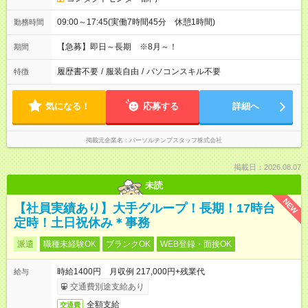
09:00～17:45(実働7時間45分 休憩1時間)
勤務時間
【急募】即日～長期 ※8月～！
期間
履歴書不要
/
服装自由
/
パソコンスキル不要
特徴
気になる！
応募する
詳細へ
掲載元企業名
パーソルテンプスタッフ株式会社
掲載日：2026.08.07
未読
NEW
【社員実績あり】大手グループ！長期！17時台
定時！土日祝休み＊事務
派遣
職種未経験OK
ブランクOK
WEB登録・面接OK
時給1400円 月収例 217,000円+残業代
給与
交通費別途支給あり
全額支給
交通費