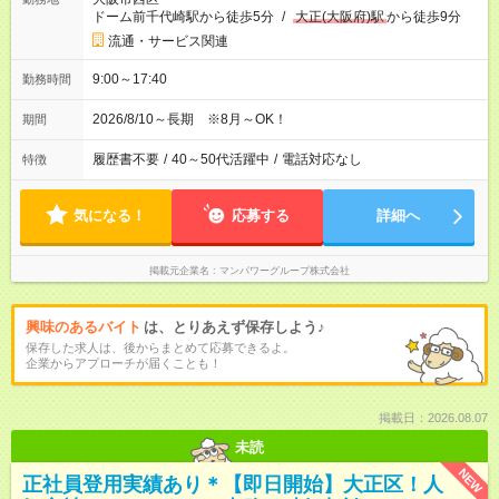
ドーム前千代崎駅から徒歩5分
/
大正(大阪府)駅
から徒歩9分
流通・サービス関連
9:00～17:40
勤務時間
2026/8/10～長期 ※8月～OK！
期間
履歴書不要
/
40～50代活躍中
/
電話対応なし
特徴
気になる！
応募する
詳細へ
掲載元企業名
マンパワーグループ株式会社
興味のあるバイト
は、とりあえず保存しよう♪
保存した求人は、後からまとめて応募できるよ。
企業からアプローチが届くことも！
掲載日：2026.08.07
未読
NEW
正社員登用実績あり＊【即日開始】大正区！人