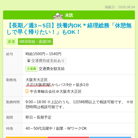
掲載日：2026.08.04
未読
【長期／週3～5日】扶養内OK＊経理総務「休憩無
しで早く帰りたい！」もOK！
派遣
WEB登録・面接OK
時給1500円～1540円
給与
交通費別途支給あり
交通費全額支給
交通費
大阪市大正区
勤務地
大正(大阪府)駅
からバス9分＋徒歩1分
中古車輸出会社＠大阪市大正区
9:00～18:00 ※上記のうち、1日5時間以上で相談可能です。 ※休
勤務時間
憩時間は相談可能です。
即日～長期予定
期間
40～50代活躍中
/
副業・WワークOK
特徴