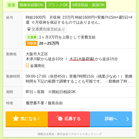
派遣
職種未経験OK
ブランクOK
WEB登録・面接OK
時給1600円 月収例 23万円 時給1600円×実働7h15m×週5日×4
給与
週 ※月収例を保証するものではありません。
交通費別途支給あり
1ヶ月3万円を上限として実費支給
交通費
20～25万円
月収例
大阪市大正区
勤務地
木津川駅から徒歩10分
/
大正(大阪府)駅
から徒歩15分
金属商社
09:00-17:00（休憩45分）実働7時間15分（残業少なめ！） 勤務
勤務時間
時間を下記の範囲で調整することも可能です。 ・勤務終了時
間 17:00～17:45 ・実働 07:15～08:00
即日～長期 ※開始日相談OK
期間
履歴書不要
/
服装自由
特徴
気になる！
応募する
詳細へ
掲載元企業名
株式会社リクルートスタッフィング