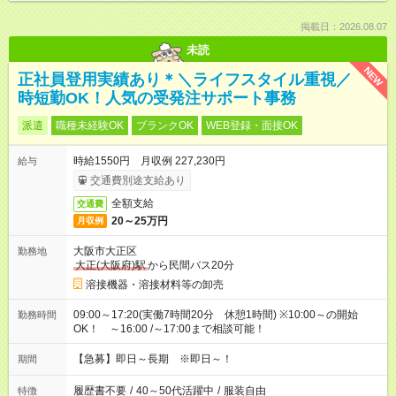
掲載日：2026.08.07
未読
NEW
正社員登用実績あり＊＼ライフスタイル重視／
時短勤OK！人気の受発注サポート事務
派遣
職種未経験OK
ブランクOK
WEB登録・面接OK
時給1550円 月収例 227,230円
給与
交通費別途支給あり
全額支給
交通費
20～25万円
月収例
大阪市大正区
勤務地
大正(大阪府)駅
から民間バス20分
溶接機器・溶接材料等の卸売
09:00～17:20(実働7時間20分 休憩1時間) ※10:00～の開始
勤務時間
OK！ ～16:00 /～17:00まで相談可能！
【急募】即日～長期 ※即日～！
期間
履歴書不要
/
40～50代活躍中
/
服装自由
特徴