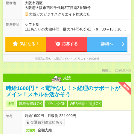
大阪市西区
勤務地
大阪府大阪市西区千代崎3丁目南2番59号
大阪ガスビジネスクリエイト株式会社
シフト制
勤務時間
1日あたりの実働時間：最大7時間40分/日 ・9：30～18：10 ※
休憩60分 ※残業ほとんどナシ！（１時間程度/月）
気になる！
応募する
詳細へ
掲載元企業名
大阪ガスビジネスクリエイト株式会社
掲載日：2026.08.05
未読
NEW
時給1600円＊＜電話なし！＞経理のサポートが
メイン！スキルを活かそう
派遣
職種未経験OK
ブランクOK
WEB登録・面接OK
時給1600円 月収例 224,000円
給与
交通費別途支給あり
全額支給
交通費