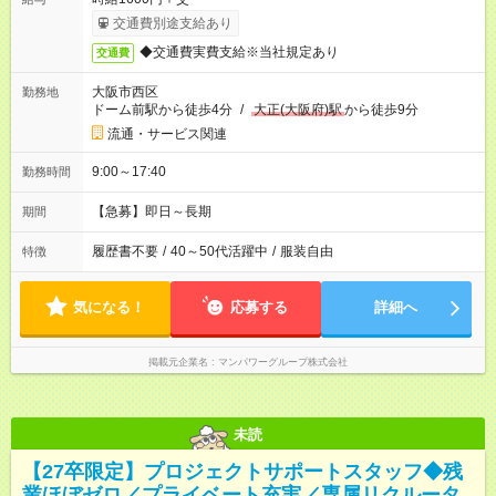
交通費別途支給あり
◆交通費実費支給※当社規定あり
交通費
大阪市西区
勤務地
ドーム前駅から徒歩4分
/
大正(大阪府)駅
から徒歩9分
流通・サービス関連
9:00～17:40
勤務時間
【急募】即日～長期
期間
履歴書不要
/
40～50代活躍中
/
服装自由
特徴
気になる！
応募する
詳細へ
掲載元企業名
マンパワーグループ株式会社
未読
【27卒限定】プロジェクトサポートスタッフ◆残
業ほぼゼロ／プライベート充実／専属リクルータ