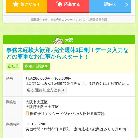
気になる！
応募する
詳細へ
掲載元企業名
株式会社エクシードジャパン/大阪派遣事業部
未読
事務未経験大歓迎♪完全週休2日制！データ入力な
どの簡単なお仕事からスタート！
正社員
職種未経験OK
月給260,000円～300,000円
給与
上記額にはみなし残業代を含みます。※超過分は全額支給いたし
ます。 みなし残業代 15,875円／月 みなし残業時間 10時間／月
交通費別途支給あり
※経験・能力を考慮の上、当社規定により優遇いたします。 ※月
給には一律の職務手当（3万5000円）を含みます。 【 各種手
大阪市大正区
勤務地
当 】 ■交通費支給（規定有） ■残業手当（全額） ■役職手当
大阪府大阪市大正区
（月3万円～20万円） ■資格手当（月3000円～28万円） ■住宅手
当（月5万円～10万円／規定有） ■扶養手当（1万円／月） ■子
株式会社エクシードジャパン/大阪派遣事業部
供手当（1人5000円／月） 【 試用期間 】 試用期間は2ヶ月で
す ※その他、給与・待遇の変更はありません 【試用期間】試用
8:00～17:00
勤務時間
期間あり 試用期間の長さ：2ヶ月 雇用形態、給与は本採用時と
実働時間：8時間/日 ※原則、定時退社！残業は多くて月10時間
同じです。 ※スムーズな選考のため、お電話番号のご入力は必
程度です
須となっております。未記入の場合は応募が無効となる可能性