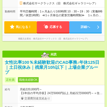
雇用形態、給与は本採用時と同じです。
株式会社サークラックス（旧 株式会社ギャラリーレア）
平均労働時間：1ヶ月あたり160時間 10：30～19：30（実働8時
勤務時間
間／休憩1時間） ≪1ヶ月単位の変形労働時間制≫ 1ヶ月の総
労働時間：所定労働日数×8時間 平均労働時間：1ヶ月あたり160
時間 10：30～19：30（実働8時間／休憩1時間） ≪1ヶ月単位
気になる！
の変形労働時間制≫ 1ヶ月の総労働時間：所定労働日数×8時
応募する
詳細へ
間
掲載元企業名
株式会社サークラックス（旧 株式会社ギャラリーレア）
未読
女性比率100％未経験歓迎のCAD事務♪年休125日
｜土日祝休み｜残業月10h以下｜上場企業グルー
プ
正社員
職種未経験OK
月給220,000円～
給与
【1年目の平均月収】24万5000円以上 月給22万0000円～＋住宅
手当＋各種手当 ※経験・年齢を考慮の上、当社規定により優遇
交通費別途支給あり
します。 ※固定残業代は含みません。残業代は1分単位で100％
支給します。 ※住宅手当は１人暮らしをする際に一定基準を満