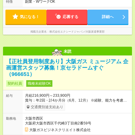
副業・WワークOK
特徴
がございます。
気になる！
応募する
詳細へ
掲載元企業名
株式会社エクシードジャパン/大阪派遣事業部
未読
【正社員登用制度あり】大阪ガス ミュージアム 企
画運営スタッフ募集！京セラドームすぐ
（966651）
契約社員
職種未経験OK
月給216,900円～233,900円
給与
賞与：年2回・計4か月分（6月、12月） ※経験、能力を考慮の
上、決定いたします。 ※勤務開始日：応相談 【試用期間】試用
交通費別途支給あり
期間あり 試用期間の長さ：2週間 雇用形態、給与は本採用時と
同じです。
大阪市西区
勤務地
大阪府大阪市西区千代崎3丁目南2番59号
大阪ガスビジネスクリエイト株式会社