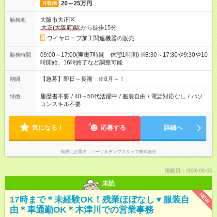
20～25万円
月収例
大阪市大正区
勤務地
大正(大阪府)駅
から徒歩15分
ワイヤロープ加工関連機器の販売
09:00～17:00(実働7時間 休憩1時間) ※8:30～17:30や9:30や10
勤務時間
時開始、16時終了など調整可能
【急募】即日～長期 ※8月～！
期間
履歴書不要
/
40～50代活躍中
/
服装自由
/
電話対応なし
/
パソ
特徴
コンスキル不要
気になる！
応募する
詳細へ
掲載元企業名
パーソルテンプスタッフ株式会社
掲載日：2026.08.05
未読
NEW
17時まで＊未経験OK！残業ほぼなし▼服装自
由＊車通勤OK＊木津川での営業事務