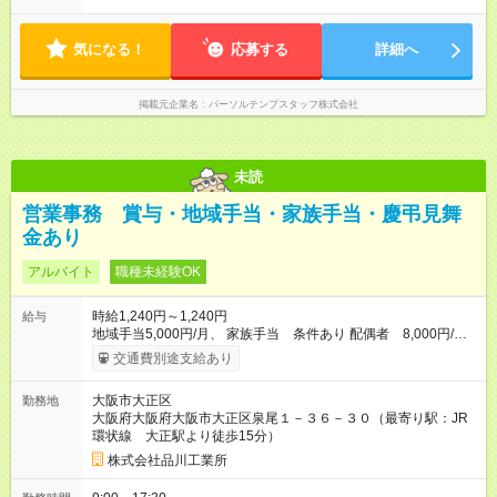
気になる！
応募する
詳細へ
掲載元企業名
パーソルテンプスタッフ株式会社
未読
営業事務 賞与・地域手当・家族手当・慶弔見舞
金あり
アルバイト
職種未経験OK
時給1,240円～1,240円
給与
地域手当5,000円/月、 家族手当 条件あり 配偶者 8,000円/月
子供一人当たり 8,000円/月 その他利家族一人当たり 1,500円/
交通費別途支給あり
月 慶弔見舞金あり 賞与あり 前年度実績 年2回 計412,000円
～470,000円 業績が良いときは期末賞与が出ることもあります
大阪市大正区
勤務地
【試用期間】試用期間なし
大阪府大阪府大阪市大正区泉尾１－３６－３０（最寄り駅：JR
環状線 大正駅より徒歩15分）
株式会社品川工業所