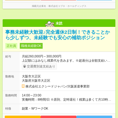
掲載元企業名
株式会社コプロ・ホールディングス
未読
事務未経験大歓迎♪完全週休2日制！できることか
ら少しずつ、未経験でも安心の補助ポジション
正社員
職種未経験OK
月給260,000円～300,000円
給与
上記額にはみなし残業代を含みます。※超過分は全額支給いたし
ます。 みなし残業代 15,875円／月 みなし残業時間 10時間／月
交通費別途支給あり
※経験・能力を考慮の上、当社規定により優遇いたします。 ※月
給には一律の職務手当（3万5000円）を含みます。 【 各種手
大阪市大正区
勤務地
当 】 ■交通費支給（規定有） ■残業手当（全額） ■役職手当
大阪府大阪市大正区
（月3万円～20万円） ■資格手当（月3000円～28万円） ■住宅手
当（月5万円～10万円／規定有） ■扶養手当（1万円／月） ■子
株式会社エクシードジャパン/大阪派遣事業部
供手当（1人5000円／月） 【 試用期間 】 試用期間は2ヶ月で
す ※その他、給与・待遇の変更はありません 【試用期間】試用
14:00～23:00
勤務時間
期間あり 試用期間の長さ：2ヶ月 雇用形態、給与は本採用時と
実働時間：8時間/日 ※原則、定時退社！残業は多くて月10時間
同じです。 ※スムーズな選考のため、お電話番号のご入力は必
程度です
須となっております。未記入の場合は応募が無効となる可能性
副業・WワークOK
特徴
がございます。