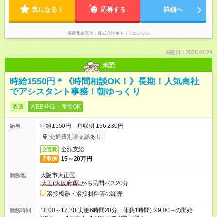
気になる！
応募する
詳細へ
掲載元企業名
株式会社キャリアエンジン
掲載日：2026.07.29
未読
時給1550円＊《時間相談OK！》長期！人気商社
でアシスタント事務！朝ゆっくり
派遣
WEB登録・面接OK
時給1550円 月収例 196,230円
給与
交通費別途支給あり
全額支給
交通費
15～20万円
月収例
大阪市大正区
勤務地
大正(大阪府)駅
から民間バス20分
溶接機器・溶接材料等の卸売
10:00～17:20(実働6時間20分 休憩1時間) ※9:00～の開始
勤務時間