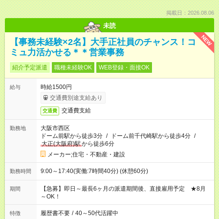
掲載日：2026.08.06
未読
NEW
【事務未経験×2名】大手正社員のチャンス！コ
ミュ力活かせる＊＊営業事務
紹介予定派遣
職種未経験OK
WEB登録・面接OK
時給1500円
給与
交通費別途支給あり
交通費支給
交通費
大阪市西区
勤務地
ドーム前駅から徒歩3分
/
ドーム前千代崎駅から徒歩4分
/
大正(大阪府)駅
から徒歩6分
メーカー;住宅・不動産・建設
9:00～17:40(実働:7時間40分) (休憩60分)
勤務時間
【急募】即日～最長6ヶ月の派遣期間後、直接雇用予定 ★8月
期間
～OK！
履歴書不要
/
40～50代活躍中
特徴