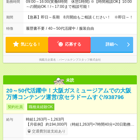
09:00～16:00(実働6時間 休憩1時間) ※【時間相談OK】10:00
勤務時間
～の開始OK！/～17:00まで相談可能！
【急募】即日～長期 8月開始もご相談ください！ ※即日～！
期間
履歴書不要
/
40～50代活躍中
/
服装自由
特徴
気になる！
応募する
詳細へ
掲載元企業名
パーソルテンプスタッフ株式会社
未読
20～50代活躍中！大阪ガスミュージアムでの大阪
万博コンテンツ運営/京セラドームすぐ/938796
契約社員
職種未経験OK
時給1,263円～1,263円
給与
【月収例】 約194,000円 （時給1,263円×7時間40分×20日勤務の
場合） 【試用期間】試用期間あり 試用期間の長さ：2週間 雇用
交通費別途支給あり
形態、給与は本採用時と同じです。