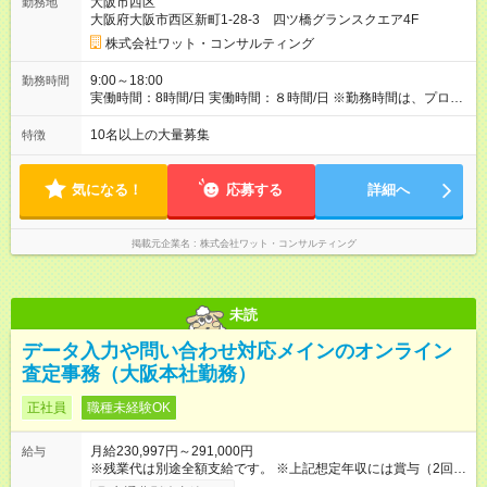
大阪市西区
勤務地
たしている場合、控除100%、住宅手当50%となります。（上限
大阪府大阪市西区新町1-28-3 四ツ橋グランスクエア4F
2万5000円） 【試用期間】試用期間あり 試用期間の長さ：3ヶ
月 雇用形態、給与は本採用時と同じです。
株式会社ワット・コンサルティング
9:00～18:00
勤務時間
実働時間：8時間/日 実働時間：８時間/日 ※勤務時間は、プロジ
ェクトにより異なります。 ※残業は月平均10時間以下です。残
業は1日30分程度のため、終業後のプライベートな時間もきちん
10名以上の大量募集
特徴
と確保できます。
気になる！
応募する
詳細へ
掲載元企業名
株式会社ワット・コンサルティング
未読
データ入力や問い合わせ対応メインのオンライン
査定事務（大阪本社勤務）
正社員
職種未経験OK
月給230,997円～291,000円
給与
※残業代は別途全額支給です。 ※上記想定年収には賞与（2回）
を含んでおります。 【試用期間】試用期間なし