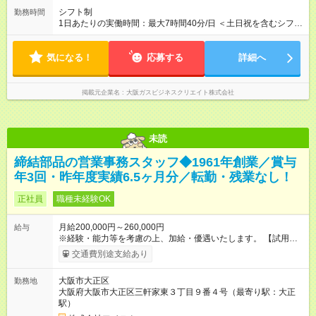
シフト制
勤務時間
1日あたりの実働時間：最大7時間40分/日 ＜土日祝を含むシフト
制＞ ⑴9：20～18：00 ⑵10：20～19：00 ※実働7時間40分
／休憩60分（2交代制） ※残業はほとんどなし
気になる！
応募する
詳細へ
掲載元企業名
大阪ガスビジネスクリエイト株式会社
未読
締結部品の営業事務スタッフ◆1961年創業／賞与
年3回・昨年度実績6.5ヶ月分／転勤・残業なし！
正社員
職種未経験OK
月給200,000円～260,000円
給与
※経験・能力等を考慮の上、加給・優遇いたします。 【試用期
間】試用期間あり 試用期間の長さ：3ヶ月 雇用形態、給与は本
交通費別途支給あり
採用時と同じです。
大阪市大正区
勤務地
大阪府大阪市大正区三軒家東３丁目９番４号（最寄り駅：大正
駅）