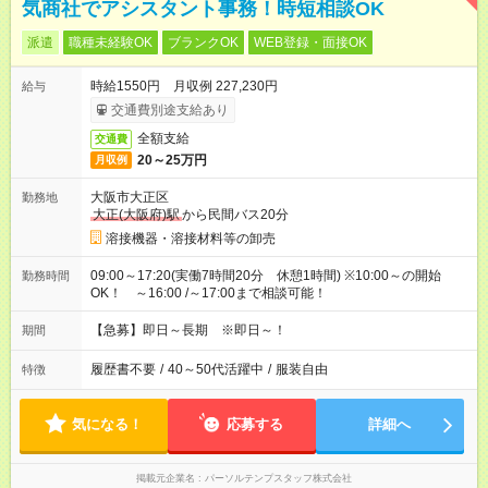
気商社でアシスタント事務！時短相談OK
派遣
職種未経験OK
ブランクOK
WEB登録・面接OK
時給1550円 月収例 227,230円
給与
交通費別途支給あり
全額支給
交通費
20～25万円
月収例
大阪市大正区
勤務地
大正(大阪府)駅
から民間バス20分
溶接機器・溶接材料等の卸売
09:00～17:20(実働7時間20分 休憩1時間) ※10:00～の開始
勤務時間
OK！ ～16:00 /～17:00まで相談可能！
【急募】即日～長期 ※即日～！
期間
履歴書不要
/
40～50代活躍中
/
服装自由
特徴
気になる！
応募する
詳細へ
掲載元企業名
パーソルテンプスタッフ株式会社