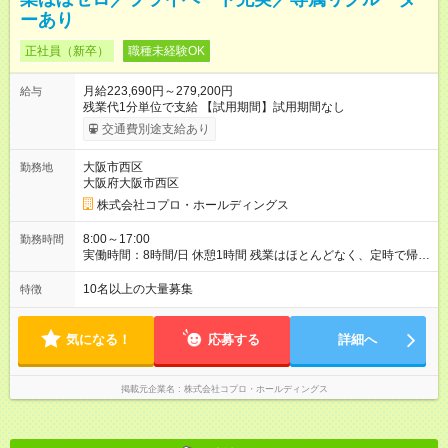
ーあり
正社員（新卒）
職種未経験OK
月給223,690円～279,200円
給与
残業代1分単位で支給 【試用期間】試用期間なし
交通費別途支給あり
大阪市西区
勤務地
大阪府大阪市西区
株式会社コプロ・ホールディングス
8:00～17:00
勤務時間
実働時間：8時間/日 休憩1時間 残業はほとんどなく、定時で帰れ
る日が多い働き方です。 毎日の業務は進捗管理や事務が中心な
ので、 「今日やるべき仕事」が終われば、自然と区切りをつけ
10名以上の大量募集
特徴
やすいのが特長。 突発的な対応も少なく、無理をさせない働き
方を大切にしています。
気になる！
応募する
詳細へ
掲載元企業名
株式会社コプロ・ホールディングス