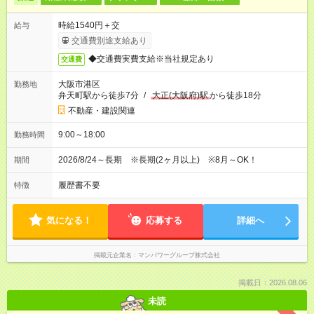
時給1540円＋交
給与
交通費別途支給あり
◆交通費実費支給※当社規定あり
交通費
大阪市港区
勤務地
弁天町駅から徒歩7分
/
大正(大阪府)駅
から徒歩18分
不動産・建設関連
9:00～18:00
勤務時間
2026/8/24～長期 ※長期(2ヶ月以上) ※8月～OK！
期間
履歴書不要
特徴
気になる！
応募する
詳細へ
掲載元企業名
マンパワーグループ株式会社
掲載日：2026.08.06
未読