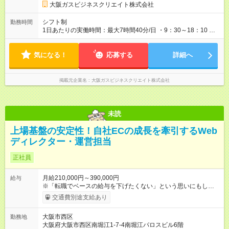
大阪ガスビジネスクリエイト株式会社
シフト制
勤務時間
1日あたりの実働時間：最大7時間40分/日 ・9：30～18：10 ◎1
ヶ月の残業は平均10時間程度とほとんどありません！ プライ
ベートとお仕事との両立もバッチリです♪ ◎残業代は全額支給い
気になる！
たします！
応募する
詳細へ
掲載元企業名
大阪ガスビジネスクリエイト株式会社
未読
上場基盤の安定性！自社ECの成長を牽引するWeb
ディレクター・運営担当
正社員
月給210,000円～390,000円
給与
※「転職でベースの給与を下げたくない」という思いにもしっ
かり寄り添うため、 前職の給与水準や実務経験を考慮して給与
交通費別途支給あり
を決定します。 【 昇給・賞与 】 ＊昇給：年1回 ＊賞与：年2
回（3月・9月） 【 諸手当 】 ＊交通費支給あり（最大50,000
大阪市西区
勤務地
円） ＊残業代全額支給（月の残業時間は10H程度） ＊役職手当
大阪府大阪市西区南堀江1-7-4南堀江パロスビル6階
（管理職） 【試用期間】試用期間あり 試用期間の長さ：3ヶ月