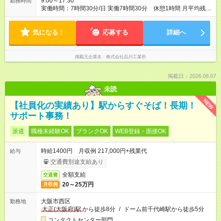
9:00～17:30
勤務時間
実働時間：7時間30分/日 実働7時間30分 休憩1時間 月平均残業
時間 1時間
気になる！
応募する
詳細へ
掲載元企業名
株式会社品川工業所
掲載日：2026.08.07
未読
NEW
【社員化の実績あり】駅からすぐそば！長期！
サポート事務！
派遣
職種未経験OK
ブランクOK
WEB登録・面接OK
時給1400円 月収例 217,000円+残業代
給与
交通費別途支給あり
全額支給
交通費
20～25万円
月収例
大阪市西区
勤務地
大正(大阪府)駅
から徒歩8分
/
ドーム前千代崎駅から徒歩5分
コンタクトセンター部門