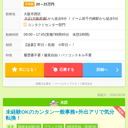
20～25万円
月収例
大阪市西区
勤務地
大正(大阪府)駅
から徒歩8分
/
ドーム前千代崎駅から徒歩5分
コンタクトセンター部門
09:00～17:45(実働7時間45分 休憩1時間)
勤務時間
【急募】即日～長期 ※即日～！
期間
履歴書不要
/
服装自由
/
パソコンスキル不要
特徴
気になる！
応募する
詳細へ
掲載元企業名
パーソルテンプスタッフ株式会社
掲載日：2026.08.06
未読
NEW
未経験OKのカンタン一般事務+外出アリで気分
転換！
派遣
職種未経験OK
ブランクOK
WEB登録・面接OK