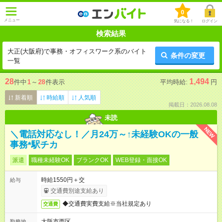
0
メニュー
気になる！
ログイン
検索結果
大正(大阪府)で事務・オフィスワーク系のバイト
条件の変更
一覧
28
1,494
件中
1
～
28
件表示
平均時給:
円
新着順
時給順
人気順
掲載日：2026.08.08
未読
NEW
＼電話対応なし！／月24万～↑未経験OKの一般
事務*駅チカ
派遣
職種未経験OK
ブランクOK
WEB登録・面接OK
時給1550円＋交
給与
交通費別途支給あり
◆交通費実費支給※当社規定あり
交通費
大阪市西区
勤務地