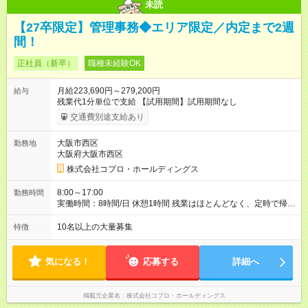
未読
【27卒限定】管理事務◆エリア限定／内定まで2週
間！
正社員（新卒）
職種未経験OK
月給223,690円～279,200円
給与
残業代1分単位で支給 【試用期間】試用期間なし
交通費別途支給あり
大阪市西区
勤務地
大阪府大阪市西区
株式会社コプロ・ホールディングス
8:00～17:00
勤務時間
実働時間：8時間/日 休憩1時間 残業はほとんどなく、定時で帰れ
る日が多い働き方です。 毎日の業務は進捗管理や事務が中心な
ので、 「今日やるべき仕事」が終われば、自然と区切りをつけ
10名以上の大量募集
特徴
やすいのが特長。 突発的な対応も少なく、無理をさせない働き
方を大切にしています。
気になる！
応募する
詳細へ
掲載元企業名
株式会社コプロ・ホールディングス