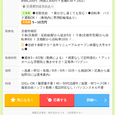
約88,200円（時給1,400円 × 実働4.5h × 14日）
交通費別途支給あり
◆全額支給 ＊家が少し遠くても安心！◆自転車、バイ
交通費
ク通勤OK！（敷地内に専用駐輪場あり）
5～10万円
月収例
京都市南区
勤務地
十条(京都府・近鉄線)駅から徒歩5分
/
十条(京都市営)駅から自
転車8分
/
京都駅から自転車10分
/
…
◆近鉄十条駅チカ＊去年リニューアルオープン綺麗な大手ホテ
ル◆
◆週休3～4日制（勤務による）＊残業なしで定時退社♪ ＊アット
勤務時間
ホームな雰囲気と働きやすさ！定着率バツグン♪
＜急募＞即日～長期／8月～9月～10月～も相談OK！応募から最
期間
短即日には選考案内♪
日払いOK
/
履歴書不要
/
40～50代活躍中
/
副業・WワークOK
/
特徴
服装自由
/
シフト勤務
/
電話対応なし
/
パソコンスキル不要
気になる！
応募する
詳細へ
掲載元企業名
株式会社セリオ 人材派遣サカソ