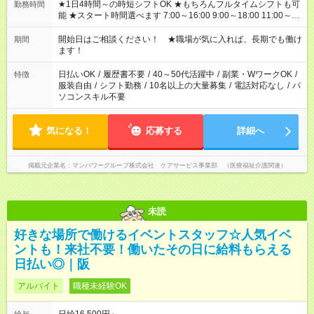
★1日4時間～の時短シフトOK ★もちろんフルタイムシフトも可
勤務時間
能 ★スタート時間選べます 7:00～16:00 9:00～18:00 11:00～
20:00 など 残業なし！ ※Wワークの場合、他のお仕事と合わせ
週40時間超の就業はご案内できません ※法令に基づき、週20時
開始日はご相談ください！ ★職場が気に入れば、長期でも働け
期間
間以上勤務は社会保険への加入対象となります ※労働者派遣法
ます！
（日雇い派遣の原則禁止）により、短時間・短期間の就業はご
案内が難しい場合があります
日払いOK
/
履歴書不要
/
40～50代活躍中
/
副業・WワークOK
/
特徴
服装自由
/
シフト勤務
/
10名以上の大量募集
/
電話対応なし
/
パ
ソコンスキル不要
気になる！
応募する
詳細へ
掲載元企業名
マンパワーグループ株式会社 ケアサービス事業部 （医療福祉介護関連）
未読
好きな場所で働けるイベントスタッフ☆人気イベ
ントも！来社不要！働いたその日に給料もらえる
日払い◎｜阪
アルバイト
職種未経験OK