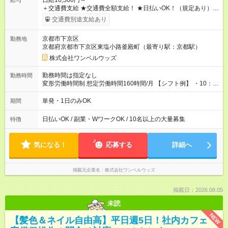
日給16,500円～
給与
＋交通費支給 ★交通費全額支給！ ★日払いOK！（規定あり） ┗
働いたその日に現金GET♪ お仕事後はコンビニATMから 日払
交通費別途支給あり
い分を引き落とせます！ 【試用期間】試用期間なし
京都市下京区
勤務地
京都府京都市下京区東塩小路釜殿町（最寄り駅：京都駅）
株式会社ワンベルウッズ
勤務時間は指定なし
勤務時間
変形労働時間制 想定労働時間160時間/月 【シフト例】 ・10：
00～20：00
単発・1日のみOK
期間
日払いOK / 副業・WワークOK / 10名以上の大量募集
特徴
気になる！
応募する
詳細へ
掲載元企業名
株式会社ワンベルウッズ
掲載日：2026.08.05
未読
NEW
【髪色＆ネイル自由高】平日週5日！社内カフェ