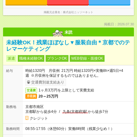
掲載元企業名
株式会社ニッソーネット
掲載日：2026.07.30
未読
未経験OK！残業ほぼなし▼服装自由＊京都でのテ
レマーケティング
派遣
職種未経験OK
ブランクOK
WEB登録・面接OK
時給1320円 月収例 21万円 時給1320円×実働8h×週5日×4
給与
週 ※月収例を保証するものではありません。
交通費別途支給あり
1ヶ月3万円を上限として実費支給
交通費
20～25万円
月収例
京都市南区
勤務地
京都駅から徒歩4分
/
九条(京都府)駅
から徒歩7分
クレジット
08:55-17:55（休憩60分）実働8時間（残業少なめ！）
勤務時間