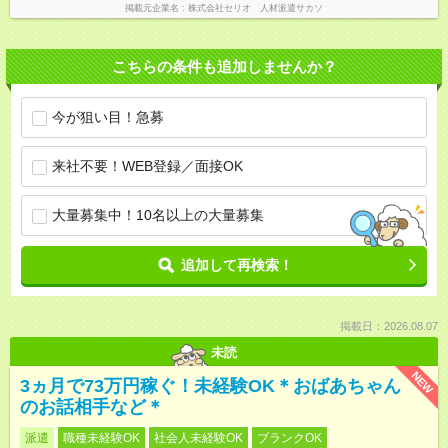
掲載元企業名
株式会社セリオ 人材派遣サカソ
こちらの条件も追加しませんか？
今が狙い目！急募
来社不要！WEB登録／面接OK
大量募集中！10名以上の大量募集
追加して再検索！
掲載日：2026.08.07
未読
NEW
3ヵ月で73万円稼ぐ！未経験OK＊おばあちゃん
のお話相手など＊
派遣
職種未経験OK
社会人未経験OK
ブランクOK