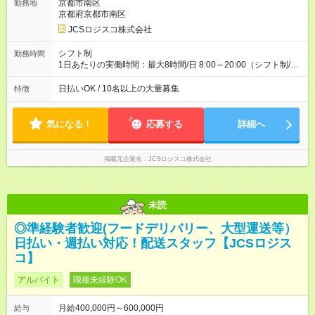
万円／週6日稼働 ・地方郊外エリア 月収40万円／週5日稼働 月
京都市南区
勤務地
収40万円~50万円／週6日稼働 ＜モデルイメージ＞ ■月収50万
京都府京都市南区
円 (27歳男性/江東区在住)※元建築関係 1日150個配達×25日勤務
JCSロジスコ株式会社
(日休み) ■月収80万円(43歳男性/墨田区在住)※元営業 1日200個
配達×25日勤務(月休み) 【試用期間】試用期間なし
シフト制
勤務時間
1日あたりの実働時間：最大8時間/日 8:00～20:00（シフト制/実
働8時間） ※週5日勤務（場所次第では週4も有り） ※配達状況に
よって時間外での勤務可能性有り ※案件により多少の前後あり
日払いOK / 10名以上の大量募集
特徴
※配達が完了次第、帰社OKです
気になる！
応募する
詳細へ
掲載元企業名
JCSロジスコ株式会社
未読
◎準経験者歓迎(フードデリバリー、大型運送等）
日払い・週払い対応！配送スタッフ【JCSロジス
コ】
アルバイト
職種未経験OK
月給400,000円～600,000円
給与