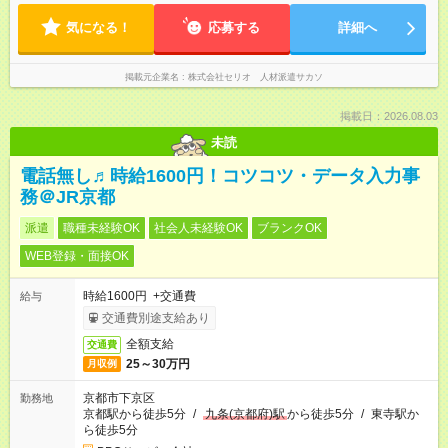
気になる！
応募する
詳細へ
掲載元企業名
株式会社セリオ 人材派遣サカソ
掲載日：2026.08.03
未読
電話無し♬時給1600円！コツコツ・データ入力事
務＠JR京都
派遣
職種未経験OK
社会人未経験OK
ブランクOK
WEB登録・面接OK
時給1600円 +交通費
給与
交通費別途支給あり
全額支給
交通費
25～30万円
月収例
京都市下京区
勤務地
京都駅から徒歩5分
/
九条(京都府)駅
から徒歩5分
/
東寺駅か
ら徒歩5分