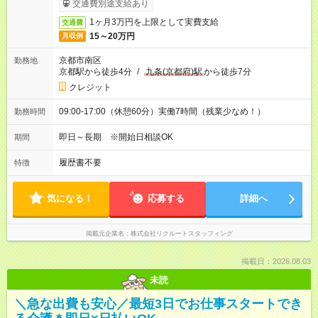
交通費別途支給あり
1ヶ月3万円を上限として実費支給
交通費
15～20万円
月収例
京都市南区
勤務地
京都駅から徒歩4分
/
九条(京都府)駅
から徒歩7分
クレジット
09:00-17:00（休憩60分）実働7時間（残業少なめ！）
勤務時間
即日～長期 ※開始日相談OK
期間
履歴書不要
特徴
気になる！
応募する
詳細へ
掲載元企業名
株式会社リクルートスタッフィング
掲載日：2026.08.03
未読
＼急な出費も安心／最短3日でお仕事スタートでき