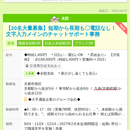
掲載日：2026.08.07
未読
NEW
【20名大量募集】短期から長期も〇電話なし！
文字入力メインのチャットサポート事務
派遣
職種未経験OK
社会人未経験OK
ブランクOK
◆時給1,400円 ＊日払い・週払いOK ＊昇給あり♪ 【月収
給与
例】 ・約168,000円（時給1,400円 × 実働6h × 20日）
交通費別途支給あり
◆全額支給 ＊家が少し遠くても安心♪
交通費
京都市南区
勤務地
京都駅から徒歩5分
/
東寺駅から徒歩8分
/
九条(京都府)駅
か
ら徒歩12分
◆大手通販企業のグループ会社◆
◆9：00～17：00（実働7時間、休憩60分） 。*。未経験から挑
勤務時間
戦できる。*。 経験ゼロから始められるお仕事！ 例えば前職が、
在宅/財団法人/事務/コールセンター/受付/販売/カフェスタッフ ス
イーツ販売/ホテルフロント/化粧品販売/など 未経験の方たちが
9/24・11/24・12/14～2027年2月末迄/期間限定・短期♪ 即日～
期間
活躍中♪
で職場見学を実施！急募