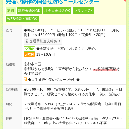
完備♡操作の問合せ対応コールセンター
派遣
職種未経験OK
社会人未経験OK
ブランクOK
WEB登録・面接OK
◆時給1,400円 ＊日払い・週払いOK ＊昇給あり♪ 【月収
給与
例】 ・約168,000円（時給1,400円 × 実働6h × 20日）
交通費別途支給あり
◆全額支給 ＊家が少し遠くても安心♪
交通費
15～20万円
月収例
京都市南区
勤務地
京都駅から徒歩5分
/
東寺駅から徒歩8分
/
九条(京都府)駅
か
ら徒歩12分
◆大手通販企業のグループ会社◆
◆9：00～16：00 （実働6時間、休憩60分） 。*。未経験から挑
勤務時間
戦できる。*。 経験ゼロから始められるお仕事！ 例えば前職が、
在宅/財団法人/事務/コールセンター/受付/販売/カフェスタッフ ス
イーツ販売/ホテルフロント/化粧品販売/など 未経験の方たちが
＜大量募集！＞8/31または9/14～12月迄/期間限定・短期♪ 即日
期間
活躍中♪
～9月～で職場見学を実施！急募
日払いOK
/
履歴書不要
/
40～50代活躍中
/
副業・WワークOK
/
特徴
服装自由
/
10名以上の大量募集
/
パソコンスキル不要