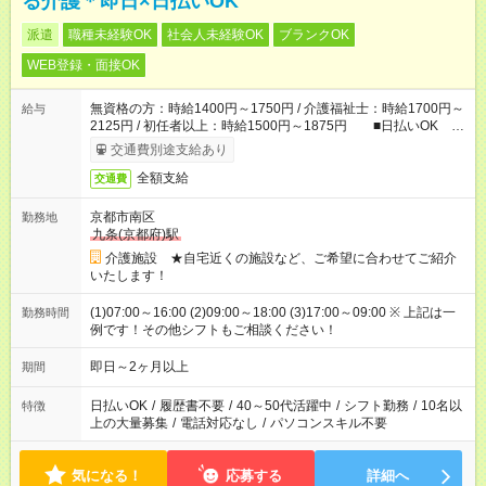
る介護＊即日×日払いOK
派遣
職種未経験OK
社会人未経験OK
ブランクOK
WEB登録・面接OK
無資格の方：時給1400円～1750円 / 介護福祉士：時給1700円～
給与
2125円 / 初任者以上：時給1500円～1875円 ■日払いOK ■
日収例：1万1200円（時給1400円×8h）
交通費別途支給あり
全額支給
交通費
京都市南区
勤務地
九条(京都府)駅
介護施設 ★自宅近くの施設など、ご希望に合わせてご紹介
いたします！
(1)07:00～16:00 (2)09:00～18:00 (3)17:00～09:00 ※ 上記は一
勤務時間
例です！その他シフトもご相談ください！
即日～2ヶ月以上
期間
日払いOK
/
履歴書不要
/
40～50代活躍中
/
シフト勤務
/
10名以
特徴
上の大量募集
/
電話対応なし
/
パソコンスキル不要
気になる！
応募する
詳細へ