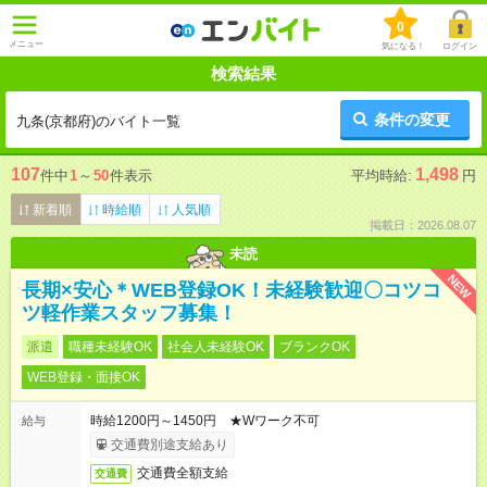
0
メニュー
気になる！
ログイン
検索結果
条件の変更
九条(京都府)のバイト一覧
107
1,498
件中
1
～
50
件表示
平均時給:
円
新着順
時給順
人気順
掲載日：2026.08.07
未読
NEW
長期×安心＊WEB登録OK！未経験歓迎〇コツコ
ツ軽作業スタッフ募集！
派遣
職種未経験OK
社会人未経験OK
ブランクOK
WEB登録・面接OK
時給1200円～1450円 ★Wワーク不可
給与
交通費別途支給あり
交通費全額支給
交通費