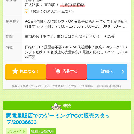
京都市南区
勤務地
西大路駅
/
東寺駅
/
九条(京都府)駅
〈お近くの老人ホームなど〉
★1日4時間～の時短シフトOK ★都合に合わせてシフトが決めら
勤務時間
れます シフト例： 7：00～16：00 9：00～15：00 9：00～
18：00 11：00～20：00 など ※Wワークの場合、他のお仕事と
合わせ週40時間超の就業はご案内できません ※法令に基づき、
長期のお仕事です。開始日はご相談ください！ ★急募
期間
週20時間以上勤務は社会保険への加入対象となります ※労働者
派遣法（日雇い派遣の原則禁止）により、短時間・短期間の就
日払いOK
/
履歴書不要
/
40～50代活躍中
/
副業・WワークOK
/
特徴
業はご案内が難しい場合があります
シフト勤務
/
10名以上の大量募集
/
電話対応なし
/
パソコンスキ
ル不要
気になる！
応募する
詳細へ
掲載元企業名
マンパワーグループ株式会社 ケアサービス事業部 （医療福祉介護関連）
未読
家電量販店でのゲーミングPCの販売スタッ
フ/20036633
アルバイト
職種未経験OK