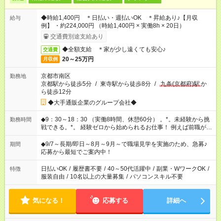
◆時給1,400円 ＊日払い・週払いOK ＊昇給あり♪【月収
給与
例】 ・約224,000円 （時給1,400円 × 実働8h × 20日）
交通費別途支給あり
◆全額支給 ＊家が少し遠くても安心♪
交通費
20～25万円
月収例
京都市南区
勤務地
京都駅から徒歩5分
/
東寺駅から徒歩8分
/
九条(京都府)駅
か
ら徒歩12分
◆大手通販企業のグループ会社◆
◆9：30～18：30 （実働8時間、休憩60分） 。*。未経験から挑
勤務時間
戦できる。*。 経験ゼロから始められるお仕事！ 例えば前職が、
在宅/財団法人/事務/コールセンター/受付/販売/カフェスタッフ ス
イーツ販売/ホテルフロント/化粧品販売/など 未経験の方たちが
◆9/7～長期/即日～8月～9月～で職場見学を実施のため、急募♪
期間
活躍中♪
応募から最短でご案内中！
日払いOK
/
履歴書不要
/
40～50代活躍中
/
副業・WワークOK
/
特徴
服装自由
/
10名以上の大量募集
/
パソコンスキル不要
気になる！
応募する
詳細へ