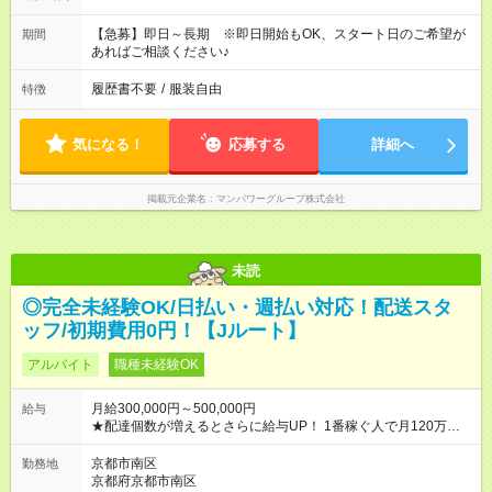
【急募】即日～長期 ※即日開始もOK、スタート日のご希望が
期間
あればご相談ください♪
履歴書不要
/
服装自由
特徴
気になる！
応募する
詳細へ
掲載元企業名
マンパワーグループ株式会社
未読
◎完全未経験OK/日払い・週払い対応！配送スタ
ッフ/初期費用0円！【Jルート】
アルバイト
職種未経験OK
月給300,000円～500,000円
給与
★配達個数が増えるとさらに給与UP！ 1番稼ぐ人で月120万ほ
ど！ ・主要都市エリア 月収55万円／週5日稼働 月収65万~112
万円／週6日稼働 ・地方郊外エリア 月収40万円／週5日稼働 月
京都市南区
勤務地
収40万円~50万円／週6日稼働 ＜モデルイメージ＞ ■月収50万
京都府京都市南区