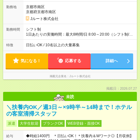
ど！ ・主要都市エリア 月収55万円／週5日稼働 月収65万~112
万円／週6日稼働 ・地方郊外エリア 月収40万円／週5日稼働 月
京都市南区
勤務地
収40万円~50万円／週6日稼働 ＜モデルイメージ＞ ■月収50万
京都府京都市南区
円 (27歳男性/江東区在住)※元建築関係 1日150個配達×25日勤務
Jルート株式会社
(日休み) ■月収80万円(43歳男性/墨田区在住)※元営業 1日200個
配達×25日勤務(月休み) 【試用期間】試用期間なし
シフト制
勤務時間
1日あたりの実働時間：最大8時間/日 8:00～20:00（シフト制/実
働8時間） ※週5日勤務（場所次第では週4も有り） ※配達状況に
よって時間外での勤務可能性有り ※案件により多少の前後あり
日払いOK / 10名以上の大量募集
特徴
※配達が完了次第、帰社OKです
気になる！
応募する
詳細へ
掲載元企業名
Jルート株式会社
掲載日：2026.07.27
未読
＼扶養内OK／週3日～×9時半～14時まで！ホテル
の客室清掃スタッフ
派遣
大学生歓迎
ブランクOK
WEB登録・面接OK
◆時給1400円 ＊日払いOK！＊扶養内＆Wワーク◎【月収例】
給与