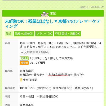
掲載日：2026.07.22
未読
未経験OK！残業ほぼなし▼京都でのテレマーケテ
ィング
派遣
職種未経験OK
ブランクOK
WEB登録・面接OK
時給1350円 月収例 20万円 時給1350円×実働7h30m×週5日×4
給与
週 ※月収例を保証するものではありません。※給与即受取りサ
ービス利用可（利用条件有）
交通費別途支給あり
1ヶ月3万円を上限として実費支給
交通費
20～25万円
月収例
京都市南区
勤務地
京都駅から徒歩5分
/
九条(京都府)駅
から徒歩7分
生命保険業
10:30-19:00（休憩60分）実働7時間30分（残業少なめ！）
勤務時間
即日～長期 ※開始日相談OK
期間
履歴書不要
特徴