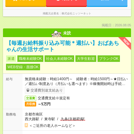
掲載元企業名
株式会社ニッソーネット
掲載日：2026.08.05
未読
NEW
【毎週お給料振り込み可能＊週払い】おばあち
ゃんの生活サポート
派遣
職種未経験OK
社会人未経験OK
大学生歓迎
ブランクOK
WEB登録・面接OK
無資格未経験：時給1400円～ 経験者：時給1500円～★日払い
給与
／週払い制度あり（月払いも選べます）※稼働開始時は手続き完
了次第のお支払いとなります。
交通費別途支給あり
交通費支給※規定有
交通費
～5万円
月収例
京都市南区
勤務地
西大路駅
/
東寺駅
/
九条(京都府)駅
＜ご近所の老人ホームなど＞