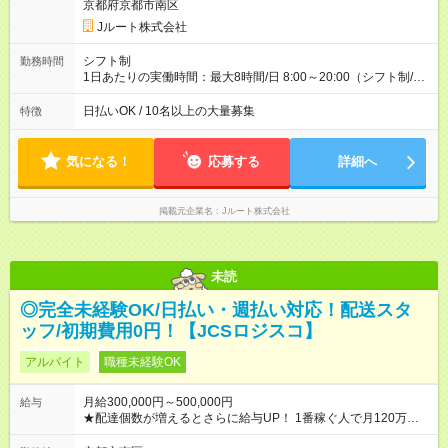
収40万円~50万円／週6日稼働 ＜モデルイメージ＞ ■月収50万
京都府京都市南区
円 (27歳男性/江東区在住)※元建築関係 1日150個配達×25日勤務
Jルート株式会社
(日休み) ■月収80万円(43歳男性/墨田区在住)※元営業 1日200個
配達×25日勤務(月休み) 【試用期間】試用期間なし
シフト制
勤務時間
1日あたりの実働時間：最大8時間/日 8:00～20:00（シフト制/実
働8時間） ※週5日勤務（場所次第では週4も有り） ※配達状況に
よって時間外での勤務可能性有り ※案件により多少の前後あり
日払いOK / 10名以上の大量募集
特徴
※配達が完了次第、帰社OKです
気になる！
応募する
詳細へ
掲載元企業名
Jルート株式会社
未読
◎完全未経験OK/日払い・週払い対応！配送スタ
ッフ/初期費用0円！【JCSロジスコ】
アルバイト
職種未経験OK
月給300,000円～500,000円
給与
★配達個数が増えるとさらに給与UP！ 1番稼ぐ人で月120万ほ
ど！ ・主要都市エリア 月収55万円／週5日稼働 月収65万~112