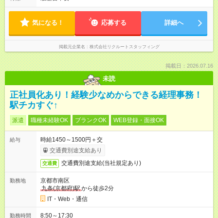
気になる！
応募する
詳細へ
掲載元企業名
株式会社リクルートスタッフィング
掲載日：2026.07.16
未読
正社員化あり！経験少なめからできる経理事務！
駅チカすぐ↑
派遣
職種未経験OK
ブランクOK
WEB登録・面接OK
時給1450～1500円＋交
給与
交通費別途支給あり
交通費別途支給(当社規定あり)
交通費
京都市南区
勤務地
九条(京都府)駅
から徒歩2分
IT・Web・通信
8:50～17:30
勤務時間