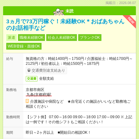
掲載日：2026.08.07
未読
NEW
3ヵ月で73万円稼ぐ！未経験OK＊おばあちゃん
のお話相手など
派遣
職種未経験OK
社会人未経験OK
ブランクOK
WEB登録・面接OK
無資格の方：時給1400円～1750円 / 介護福祉士：時給1700円～
給与
2125円 / 初任者以上：時給1500円～1875円
交通費別途支給あり
全額支給
交通費
京都市南区
勤務地
九条(京都府)駅
介護施設や病院など ★自宅近くの施設がいいなど勤務地ご
相談ください
【シフト例】 07:00～16:00 09:00～18:00 17:00～09:00 ※ 上記
勤務時間
は一例です！その他シフトもご相談ください！
即日～2ヶ月以上 ■開始日の相談OK！
期間