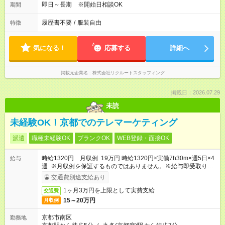
即日～長期 ※開始日相談OK
期間
履歴書不要
/
服装自由
特徴
気になる！
応募する
詳細へ
掲載元企業名
株式会社リクルートスタッフィング
掲載日：2026.07.29
未読
未経験OK！京都でのテレマーケティング
派遣
職種未経験OK
ブランクOK
WEB登録・面接OK
時給1320円 月収例 19万円 時給1320円×実働7h30m×週5日×4
給与
週 ※月収例を保証するものではありません。※給与即受取りサ
ービス利用可（利用条件有）
交通費別途支給あり
1ヶ月3万円を上限として実費支給
交通費
15～20万円
月収例
京都市南区
勤務地