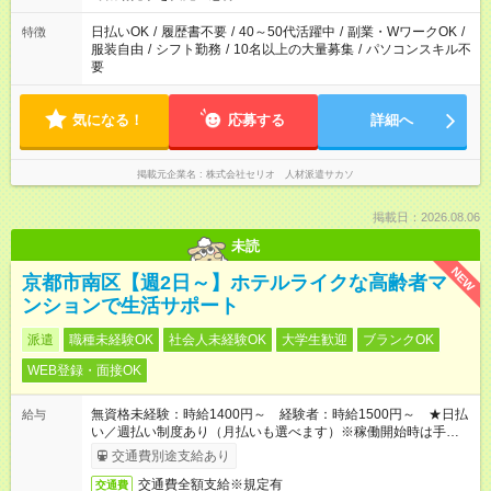
日払いOK
/
履歴書不要
/
40～50代活躍中
/
副業・WワークOK
/
特徴
服装自由
/
シフト勤務
/
10名以上の大量募集
/
パソコンスキル不
要
気になる！
応募する
詳細へ
掲載元企業名
株式会社セリオ 人材派遣サカソ
掲載日：2026.08.06
未読
NEW
京都市南区【週2日～】ホテルライクな高齢者マ
ンションで生活サポート
派遣
職種未経験OK
社会人未経験OK
大学生歓迎
ブランクOK
WEB登録・面接OK
無資格未経験：時給1400円～ 経験者：時給1500円～ ★日払
給与
い／週払い制度あり（月払いも選べます）※稼働開始時は手続き
完了次第のお支払いとなります。
交通費別途支給あり
交通費全額支給※規定有
交通費