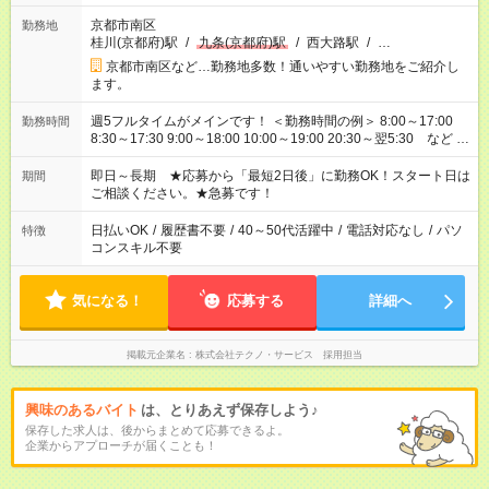
京都市南区
勤務地
桂川(京都府)駅
/
九条(京都府)駅
/
西大路駅
/
…
京都市南区など…勤務地多数！通いやすい勤務地をご紹介し
ます。
週5フルタイムがメインです！ ＜勤務時間の例＞ 8:00～17:00
勤務時間
8:30～17:30 9:00～18:00 10:00～19:00 20:30～翌5:30 など ★
その他にも勤務時間多数！ 日勤のみ、残業なし、交替制など
ご希望を教えてください！
即日～長期 ★応募から「最短2日後」に勤務OK！スタート日は
期間
ご相談ください。★急募です！
日払いOK
/
履歴書不要
/
40～50代活躍中
/
電話対応なし
/
パソ
特徴
コンスキル不要
気になる！
応募する
詳細へ
掲載元企業名
株式会社テクノ・サービス 採用担当
興味のあるバイト
は、とりあえず保存しよう♪
保存した求人は、後からまとめて応募できるよ。
企業からアプローチが届くことも！