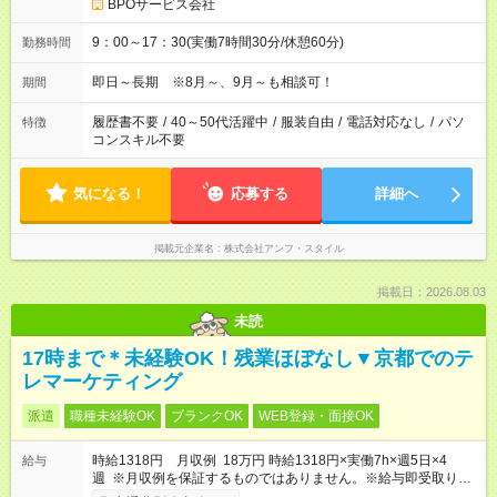
BPOサービス会社
9：00～17：30(実働7時間30分/休憩60分)
勤務時間
即日～長期 ※8月～、9月～も相談可！
期間
履歴書不要
/
40～50代活躍中
/
服装自由
/
電話対応なし
/
パソ
特徴
コンスキル不要
気になる！
応募する
詳細へ
掲載元企業名
株式会社アンフ・スタイル
掲載日：2026.08.03
未読
17時まで＊未経験OK！残業ほぼなし▼京都でのテ
レマーケティング
派遣
職種未経験OK
ブランクOK
WEB登録・面接OK
時給1318円 月収例 18万円 時給1318円×実働7h×週5日×4
給与
週 ※月収例を保証するものではありません。※給与即受取りサ
ービス利用可（利用条件有）