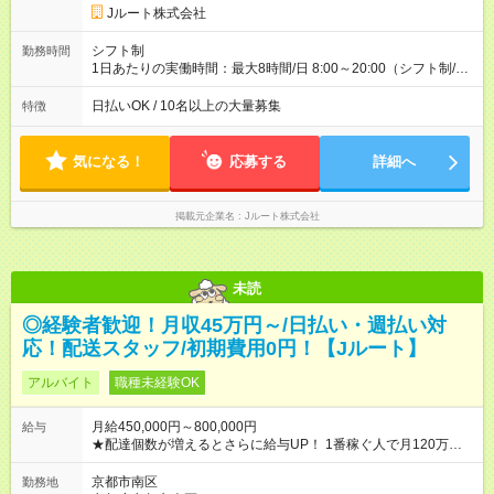
円 (27歳男性/江東区在住)※元建築関係 1日150個配達×25日勤務
Jルート株式会社
(日休み) ■月収80万円(43歳男性/墨田区在住)※元営業 1日200個
配達×25日勤務(月休み) 【試用期間】試用期間なし
シフト制
勤務時間
1日あたりの実働時間：最大8時間/日 8:00～20:00（シフト制/実
働8時間） ※週5日勤務（場所次第では週4も有り） ※配達状況に
よって時間外での勤務可能性有り ※案件により多少の前後あり
日払いOK / 10名以上の大量募集
特徴
※配達が完了次第、帰社OKです
気になる！
応募する
詳細へ
掲載元企業名
Jルート株式会社
未読
◎経験者歓迎！月収45万円～/日払い・週払い対
応！配送スタッフ/初期費用0円！【Jルート】
アルバイト
職種未経験OK
月給450,000円～800,000円
給与
★配達個数が増えるとさらに給与UP！ 1番稼ぐ人で月120万ほ
ど！ ・主要都市エリア 月収55万円／週5日稼働 月収65万~112
万円／週6日稼働 ・地方郊外エリア 月収40万円／週5日稼働 月
京都市南区
勤務地