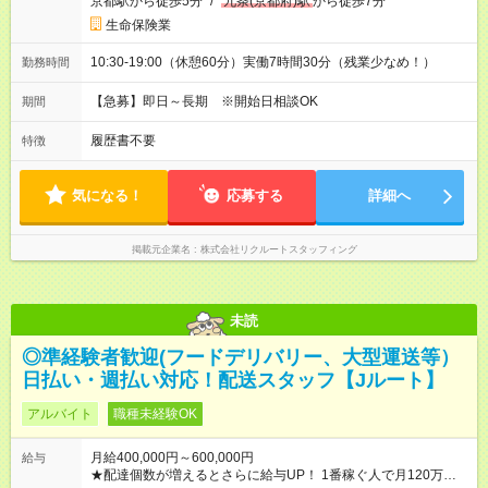
京都駅から徒歩5分
/
九条(京都府)駅
から徒歩7分
生命保険業
10:30-19:00（休憩60分）実働7時間30分（残業少なめ！）
勤務時間
【急募】即日～長期 ※開始日相談OK
期間
履歴書不要
特徴
気になる！
応募する
詳細へ
掲載元企業名
株式会社リクルートスタッフィング
未読
◎準経験者歓迎(フードデリバリー、大型運送等）
日払い・週払い対応！配送スタッフ【Jルート】
アルバイト
職種未経験OK
月給400,000円～600,000円
給与
★配達個数が増えるとさらに給与UP！ 1番稼ぐ人で月120万ほ