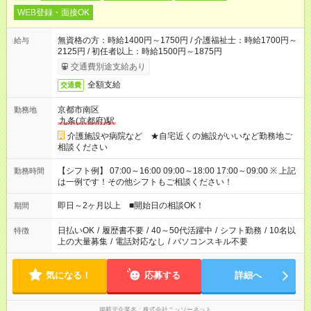
WEB登録・面接OK
無資格の方：時給1400円～1750円 / 介護福祉士：時給1700円～
給与
2125円 / 初任者以上：時給1500円～1875円
交通費別途支給あり
全額支給
交通費
京都市南区
勤務地
九条(京都府)駅
介護施設や病院など ★自宅近くの施設がいいなど勤務地ご
相談ください
【シフト例】 07:00～16:00 09:00～18:00 17:00～09:00 ※ 上記
勤務時間
は一例です！その他シフトもご相談ください！
即日～2ヶ月以上 ■開始日の相談OK！
期間
日払いOK
/
履歴書不要
/
40～50代活躍中
/
シフト勤務
/
10名以
特徴
上の大量募集
/
電話対応なし
/
パソコンスキル不要
気になる！
応募する
詳細へ
掲載元企業名
株式会社ニッソーネット