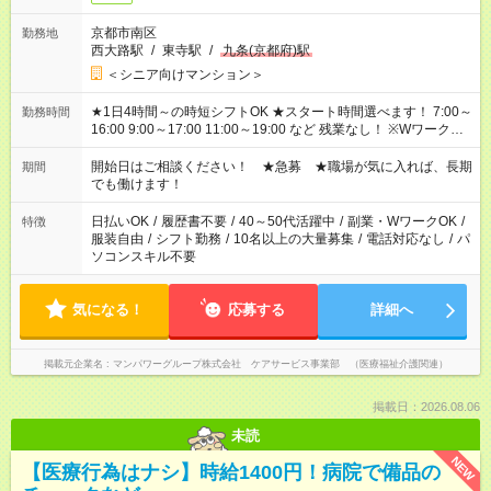
京都市南区
勤務地
西大路駅
/
東寺駅
/
九条(京都府)駅
＜シニア向けマンション＞
★1日4時間～の時短シフトOK ★スタート時間選べます！ 7:00～
勤務時間
16:00 9:00～17:00 11:00～19:00 など 残業なし！ ※Wワークの
場合、他のお仕事と合わせ週40時間超の就業はご案内できませ
ん ※法令に基づき、週20時間以上勤務は社会保険への加入対象
開始日はご相談ください！ ★急募 ★職場が気に入れば、長期
期間
となります ※労働者派遣法（日雇い派遣の原則禁止）により、
でも働けます！
短時間・短期間の就業はご案内が難しい場合があります
日払いOK
/
履歴書不要
/
40～50代活躍中
/
副業・WワークOK
/
特徴
服装自由
/
シフト勤務
/
10名以上の大量募集
/
電話対応なし
/
パ
ソコンスキル不要
気になる！
応募する
詳細へ
掲載元企業名
マンパワーグループ株式会社 ケアサービス事業部 （医療福祉介護関連）
掲載日：2026.08.06
未読
NEW
【医療行為はナシ】時給1400円！病院で備品の