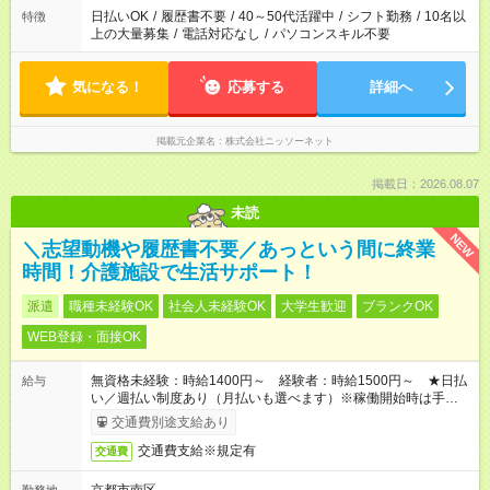
日払いOK
/
履歴書不要
/
40～50代活躍中
/
シフト勤務
/
10名以
特徴
上の大量募集
/
電話対応なし
/
パソコンスキル不要
気になる！
応募する
詳細へ
掲載元企業名
株式会社ニッソーネット
掲載日：2026.08.07
未読
NEW
＼志望動機や履歴書不要／あっという間に終業
時間！介護施設で生活サポート！
派遣
職種未経験OK
社会人未経験OK
大学生歓迎
ブランクOK
WEB登録・面接OK
無資格未経験：時給1400円～ 経験者：時給1500円～ ★日払
給与
い／週払い制度あり（月払いも選べます）※稼働開始時は手続き
完了次第のお支払いとなります。
交通費別途支給あり
交通費支給※規定有
交通費