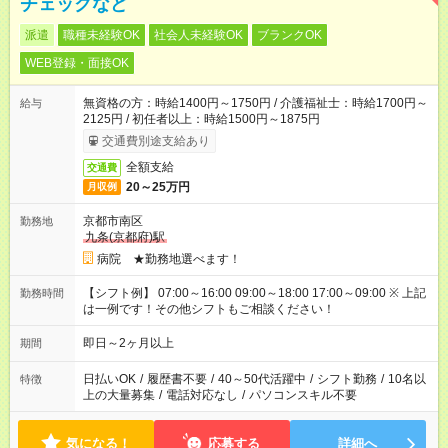
チェックなど
派遣
職種未経験OK
社会人未経験OK
ブランクOK
WEB登録・面接OK
無資格の方：時給1400円～1750円 / 介護福祉士：時給1700円～
給与
2125円 / 初任者以上：時給1500円～1875円
交通費別途支給あり
全額支給
交通費
20～25万円
月収例
京都市南区
勤務地
九条(京都府)駅
病院 ★勤務地選べます！
【シフト例】 07:00～16:00 09:00～18:00 17:00～09:00 ※ 上記
勤務時間
は一例です！その他シフトもご相談ください！
即日～2ヶ月以上
期間
日払いOK
/
履歴書不要
/
40～50代活躍中
/
シフト勤務
/
10名以
特徴
上の大量募集
/
電話対応なし
/
パソコンスキル不要
気になる！
応募する
詳細へ