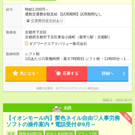
時給2,200円～
給与
通勤交通費全額支給 【試用期間】試用期間なし
交通費別途支給あり
京都市下京区
勤務地
京都府京都市下京区東塩小路町（最寄り駅：京都駅）
ギグワークスアドバリュー株式会社
シフト制
勤務時間
1日あたりの実働時間：最大7時間/日 シフト例 ・11時00分～19
時00分
気になる！
応募する
詳細へ
掲載元企業名
ギグワークスアドバリュー株式会社
掲載日：2026.08.07
未読
NEW
【イオンモール内】髪色ネイル自由♡人事労務
ソフトの操作案内＊電話受付＠9月～
派遣
職種未経験OK
社会人未経験OK
ブランクOK