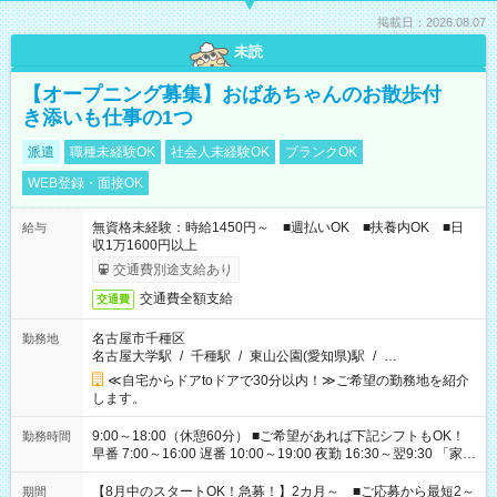
掲載日：2026.08.07
未読
【オープニング募集】おばあちゃんのお散歩付
き添いも仕事の1つ
派遣
職種未経験OK
社会人未経験OK
ブランクOK
WEB登録・面接OK
無資格未経験：時給1450円～ ■週払いOK ■扶養内OK ■日
給与
収1万1600円以上
交通費別途支給あり
交通費全額支給
交通費
名古屋市千種区
勤務地
名古屋大学駅
/
千種駅
/
東山公園(愛知県)駅
/
…
≪自宅からドアtoドアで30分以内！≫ご希望の勤務地を紹介
します。
9:00～18:00（休憩60分） ■ご希望があれば下記シフトもOK！
勤務時間
早番 7:00～16:00 遅番 10:00～19:00 夜勤 16:30～翌9:30 「家族
と休みを合わせたい」 「余裕を持って夕飯の準備がしたい」
「できれば残業はしたくない」 など、ご希望を教えてください
【8月中のスタートOK！急募！】2カ月～ ■ご応募から最短2～
期間