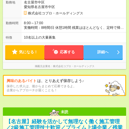
名古屋市中区
勤務地
愛知県名古屋市中区
株式会社コプロ・ホールディングス
8:00～17:00
勤務時間
実働時間：8時間/日 休憩1時間 残業はほとんどなく、定時で帰れ
る日が多い働き方です。 毎日の業務は進捗管理や事務が中心な
ので、 「今日やるべき仕事」が終われば、自然と区切りをつけ
10名以上の大量募集
特徴
やすいのが特長。 突発的な対応も少なく、無理をさせない働き
方を大切にしています。
気になる！
応募する
詳細へ
掲載元企業名
株式会社コプロ・ホールディングス
興味のあるバイト
は、とりあえず保存しよう♪
保存した求人は、後からまとめて応募できるよ。
企業からアプローチが届くことも！
未読
【名古屋】経験を活かして無理なく働く施工管理
／2級施工管理技士歓迎／プライム上場企業／残業