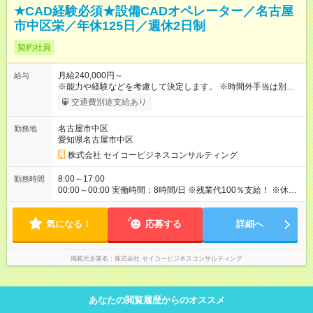
★CAD経験必須★設備CADオペレーター／名古屋
市中区栄／年休125日／週休2日制
契約社員
月給240,000円～
給与
※能力や経験などを考慮して決定します。 ※時間外手当は別途支
給致します。 【試用期間】試用期間あり 試用期間の長さ：3ヶ
交通費別途支給あり
月 雇用形態、給与は本採用時と同じです。
名古屋市中区
勤務地
愛知県名古屋市中区
株式会社 セイコービジネスコンサルティング
8:00～17:00
勤務時間
00:00～00:00 実働時間：8時間/日 ※残業代100％支給！ ※休日
出勤は発生した場合は、振替休日の取得が可能です。
気になる！
応募する
詳細へ
掲載元企業名
株式会社 セイコービジネスコンサルティング
あなたの閲覧履歴からのオススメ