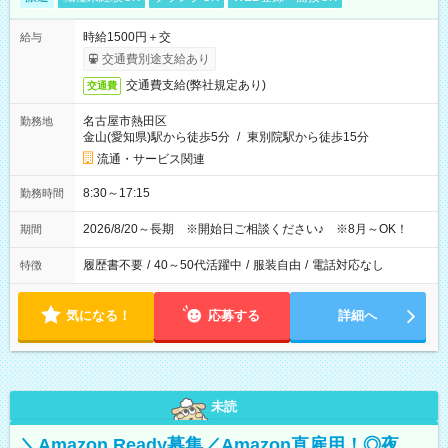
時給1500円＋交
給与
交通費別途支給あり
交通費支給(弊社規定あり)
交通費
名古屋市熱田区
勤務地
金山(愛知県)駅から徒歩5分
/
東別院駅から徒歩15分
流通・サービス関連
8:30～17:15
勤務時間
2026/8/20～長期 ※開始日ご相談ください♪ ※8月～OK！
期間
履歴書不要
/
40～50代活躍中
/
服装自由
/
電話対応なし
特徴
気になる！
応募する
詳細へ
未読
＼Amazon Ready募集／Amazon直雇用！◎夜