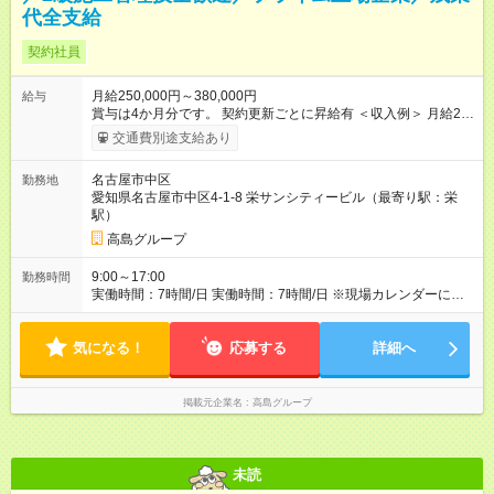
代全支給
契約社員
月給250,000円～380,000円
給与
賞与は4か月分です。 契約更新ごとに昇給有 ＜収入例＞ 月給25
万円、年収* 約545万円 *時間外手当11万円（40時間相当）込み
交通費別途支給あり
の場合。 ＜収入例＞ 月給38万円、年収* 約806万円 *時間外手当
14万円（40時間相当）込みの場合。 【試用期間】試用期間なし
名古屋市中区
勤務地
愛知県名古屋市中区4-1-8 栄サンシティービル（最寄り駅：栄
駅）
高島グループ
9:00～17:00
勤務時間
実働時間：7時間/日 実働時間：7時間/日 ※現場カレンダーによ
る。当社実働時間外は時間外勤務扱い
気になる！
応募する
詳細へ
掲載元企業名
高島グループ
未読