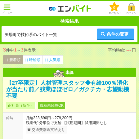
0
メニュー
気になる！
ログイン
検索結果
条件の変更
矢場町で技術系のバイト一覧
3
---
件中
1
～
3
件表示
平均時給:
円
新着順
時給順
人気順
未読
【27卒限定】人材管理スタッフ◆有給100％消化
が当たり前／残業ほぼゼロ／ガクチカ・志望動機
不要
正社員（新卒）
職種未経験OK
月給223,690円～279,200円
給与
残業代1分単位で支給 【試用期間】試用期間なし
交通費別途支給あり