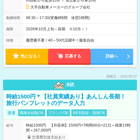
刈谷駅から徒歩10分
/
知立駅から車10分
大手自動車メーカーのグループ会社
08:30～17:30(実働8時間 休憩1時間)
勤務時間
2026年10月上旬～長期 ※10月～！
期間
履歴書不要
/
40～50代活躍中
/
服装自由
特徴
気になる！
応募する
詳細へ
掲載日：2026.08.07
未読
時給1500円＊【社員実績あり】あんしん長期！
旅行パンフレットのデータ入力
派遣
職種未経験OK
ブランクOK
WEB登録・面接OK
時給1500円 【月収例】1500円×7時間40分×21日＋残業15時
給与
間＝267,000円
交通費別途支給あり