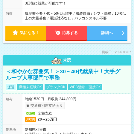
ね。 ※Wワーク希望の方へ 今ご覧のお仕事で希望する勤務時間
3日後に就業が可能です！
と、もう1つのお仕事の勤務時間。 合計で週40時間を超える場
合は応募できません。
履歴書不要
/
40～50代活躍中
/
服装自由
/
シフト勤務
/
10名以
特徴
上の大量募集
/
電話対応なし
/
パソコンスキル不要
気になる！
応募する
詳細へ
掲載日：2026.08.07
未読
＜和やかな雰囲気！＞30～40代就業中！大手グ
ループ人事部門で事務
派遣
職種未経験OK
ブランクOK
WEB登録・面接OK
時給1530円 月収例 244,800円
給与
交通費別途支給あり
全額支給
交通費
20～25万円
月収例
愛知県刈谷市
勤務地