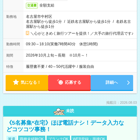
全額支給
交通費
名古屋市中村区
勤務地
名古屋駅から徒歩1分
/
近鉄名古屋駅から徒歩1分
/
名鉄名古
屋駅から徒歩1分
＼心がときめく旅行ツアーを提供！／大手の旅行代理店です♪
09:30～18:10(実働7時間40分 休憩1時間)
勤務時間
2026年10月上旬～長期 ※10月～！
期間
履歴書不要
/
40～50代活躍中
/
服装自由
特徴
気になる！
応募する
詳細へ
掲載日：2026.08.03
未読
《5名募集*在宅》ほぼ電話ナシ！データ入力な
どコツコツ事務！
派遣
職種未経験OK
ブランクOK
WEB登録・面接OK