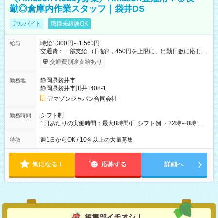
勤◎倉庫内作業スタッフ｜袋井DS
アルバイト
職種未経験OK
時給1,300円～1,560円
給与
交通費：一部支給 （日額2，450円を上限に、出勤日数に応じて
実費支給） ※22:00～翌5:00までは時給25%UP！ ■給与前払い
交通費別途支給あり
制度あり ※前払い額の上限あり、手数料無料（Amazon負担）
そのほか所定の条件が適用されます 【試用期間】試用期間なし
静岡県袋井市
勤務地
静岡県袋井市川井1408-1
アマゾンジャパン合同会社
シフト制
勤務時間
1日あたりの実働時間：最大8時間/日 シフト例 ・22時～0時 入
社後、就業可能シフトをご確認の上、申請してください。
週1日からOK / 10名以上の大量募集
特徴
気になる！
応募する
詳細へ