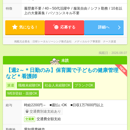
のお仕事の勤務時間。 合計で週40時間を超える場合は応募でき
ません
履歴書不要
/
40～50代活躍中
/
服装自由
/
シフト勤務
/
10名以
特徴
上の大量募集
/
パソコンスキル不要
気になる！
応募する
詳細へ
掲載元企業名
日研トータルソーシング株式会社 メディカルケア事業部 ナース派遣
掲載日：2026.08.07
未読
NEW
【週2～＊日勤のみ】保育園で子どもの健康管理
など＊看護師
派遣
職種未経験OK
社会人未経験OK
ブランクOK
WEB登録・面接OK
時給2200円～ ■週払いOK ■日収1万7600円以上
給与
交通費別途支給あり
交通費全額支給
交通費
愛知県豊橋市
勤務地