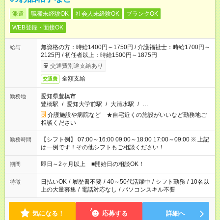
派遣
職種未経験OK
社会人未経験OK
ブランクOK
WEB登録・面接OK
無資格の方：時給1400円～1750円 / 介護福祉士：時給1700円～
給与
2125円 / 初任者以上：時給1500円～1875円
交通費別途支給あり
全額支給
交通費
愛知県豊橋市
勤務地
豊橋駅
/
愛知大学前駅
/
大清水駅
/
…
介護施設や病院など ★自宅近くの施設がいいなど勤務地ご
相談ください
【シフト例】 07:00～16:00 09:00～18:00 17:00～09:00 ※ 上記
勤務時間
は一例です！その他シフトもご相談ください！
即日～2ヶ月以上 ■開始日の相談OK！
期間
日払いOK
/
履歴書不要
/
40～50代活躍中
/
シフト勤務
/
10名以
特徴
上の大量募集
/
電話対応なし
/
パソコンスキル不要
気になる！
応募する
詳細へ