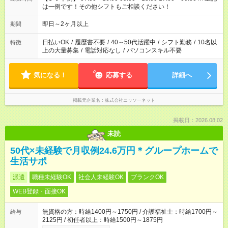
は一例です！その他シフトもご相談ください！
即日～2ヶ月以上
期間
日払いOK
/
履歴書不要
/
40～50代活躍中
/
シフト勤務
/
10名以
特徴
上の大量募集
/
電話対応なし
/
パソコンスキル不要
気になる！
応募する
詳細へ
掲載元企業名
株式会社ニッソーネット
掲載日：2026.08.02
未読
50代×未経験で月収例24.6万円＊グループホームで
生活サポ
派遣
職種未経験OK
社会人未経験OK
ブランクOK
WEB登録・面接OK
無資格の方：時給1400円～1750円 / 介護福祉士：時給1700円～
給与
2125円 / 初任者以上：時給1500円～1875円