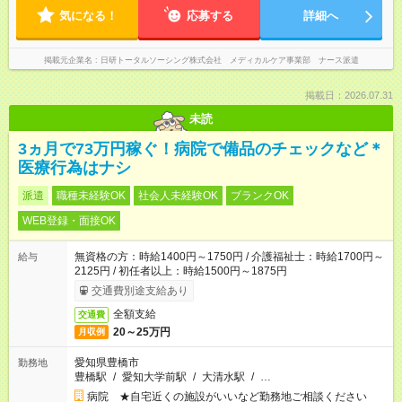
気になる！
応募する
詳細へ
掲載元企業名
日研トータルソーシング株式会社 メディカルケア事業部 ナース派遣
掲載日：2026.07.31
未読
3ヵ月で73万円稼ぐ！病院で備品のチェックなど＊
医療行為はナシ
派遣
職種未経験OK
社会人未経験OK
ブランクOK
WEB登録・面接OK
無資格の方：時給1400円～1750円 / 介護福祉士：時給1700円～
給与
2125円 / 初任者以上：時給1500円～1875円
交通費別途支給あり
全額支給
交通費
20～25万円
月収例
愛知県豊橋市
勤務地
豊橋駅
/
愛知大学前駅
/
大清水駅
/
…
病院 ★自宅近くの施設がいいなど勤務地ご相談ください