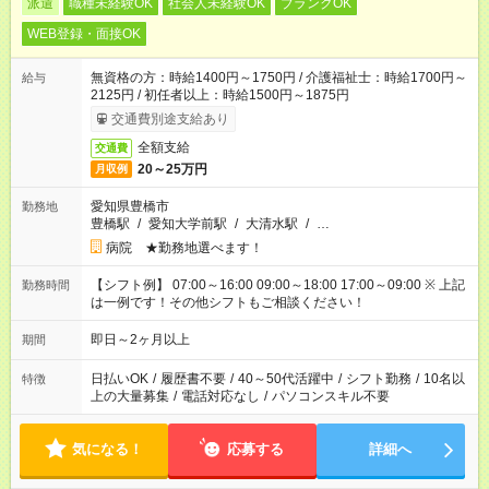
派遣
職種未経験OK
社会人未経験OK
ブランクOK
WEB登録・面接OK
無資格の方：時給1400円～1750円 / 介護福祉士：時給1700円～
給与
2125円 / 初任者以上：時給1500円～1875円
交通費別途支給あり
全額支給
交通費
20～25万円
月収例
愛知県豊橋市
勤務地
豊橋駅
/
愛知大学前駅
/
大清水駅
/
…
病院 ★勤務地選べます！
【シフト例】 07:00～16:00 09:00～18:00 17:00～09:00 ※ 上記
勤務時間
は一例です！その他シフトもご相談ください！
即日～2ヶ月以上
期間
日払いOK
/
履歴書不要
/
40～50代活躍中
/
シフト勤務
/
10名以
特徴
上の大量募集
/
電話対応なし
/
パソコンスキル不要
気になる！
応募する
詳細へ