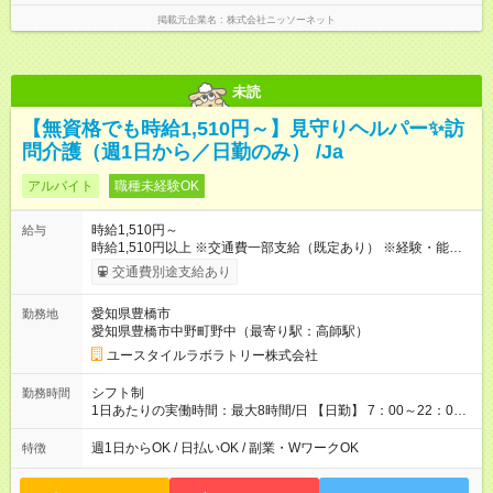
掲載元企業名
株式会社ニッソーネット
未読
【無資格でも時給1,510円～】見守りヘルパー✨訪
問介護（週1日から／日勤のみ） /Ja
アルバイト
職種未経験OK
時給1,510円～
給与
時給1,510円以上 ※交通費一部支給（既定あり） ※経験・能力を
考慮して決定します 【収入例】 週1回勤務の場合：1,510円×8時
交通費別途支給あり
間×4回=4万8,320円 週3回勤務の場合：1,510円×8時間×12回
=14万4,960円 週5回勤務の場合：1,510円×8時間×20回=24万
愛知県豊橋市
勤務地
1,600円 【試用期間】試用期間あり 試用期間の長さ：2ヶ月
愛知県豊橋市中野町野中（最寄り駅：高師駅）
※ 雇用形態と給与に、本採用時と異なる部分があります。 雇用
形態：本採用時と同じです。 給与：時給 1,140円以上
ユースタイルラボラトリー株式会社
シフト制
勤務時間
1日あたりの実働時間：最大8時間/日 【日勤】 7：00～22：00
の間で8時間勤務（休憩時間は法定通り） ※週1日～OK ／ 夜勤
なし ＊＊ 勤務時間例 ＊＊ ■8時から17時 ■9時から18時 ■10
週1日からOK / 日払いOK / 副業・WワークOK
特徴
時から19時 ■12時から21時 など ※訪問先により変動 ※曜日固
定（毎週同じ曜日勤務）