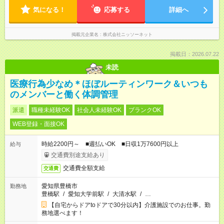
気になる！
応募する
詳細へ
掲載元企業名
株式会社ニッソーネット
掲載日：2026.07.22
未読
医療行為少なめ＊ほぼルーティンワーク＆いつも
のメンバーと働く体調管理
派遣
職種未経験OK
社会人未経験OK
ブランクOK
WEB登録・面接OK
時給2200円～ ■週払いOK ■日収1万7600円以上
給与
交通費別途支給あり
交通費全額支給
交通費
愛知県豊橋市
勤務地
豊橋駅
/
愛知大学前駅
/
大清水駅
/
…
【自宅からドアtoドアで30分以内】介護施設でのお仕事。勤
務地選べます！