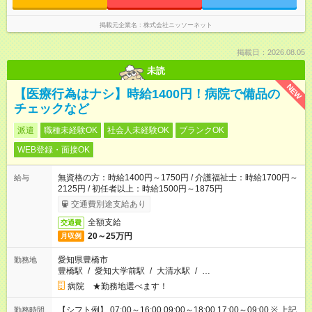
掲載元企業名
株式会社ニッソーネット
掲載日：2026.08.05
未読
NEW
【医療行為はナシ】時給1400円！病院で備品の
チェックなど
派遣
職種未経験OK
社会人未経験OK
ブランクOK
WEB登録・面接OK
無資格の方：時給1400円～1750円 / 介護福祉士：時給1700円～
給与
2125円 / 初任者以上：時給1500円～1875円
交通費別途支給あり
全額支給
交通費
20～25万円
月収例
愛知県豊橋市
勤務地
豊橋駅
/
愛知大学前駅
/
大清水駅
/
…
病院 ★勤務地選べます！
【シフト例】 07:00～16:00 09:00～18:00 17:00～09:00 ※ 上記
勤務時間