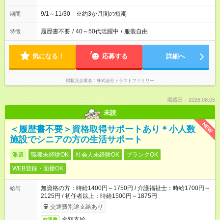
9/1～11/30 ※約3か月間の短期
期間
履歴書不要
/
40～50代活躍中
/
服装自由
特徴
気になる！
応募する
詳細へ
掲載元企業名
株式会社トラストファミリー
掲載日：2026.08.05
未読
NEW
＜履歴書不要＞資格取得サポートあり＊小人数
施設でシニアの方の生活サポート
派遣
職種未経験OK
社会人未経験OK
ブランクOK
WEB登録・面接OK
無資格の方：時給1400円～1750円 / 介護福祉士：時給1700円～
給与
2125円 / 初任者以上：時給1500円～1875円
交通費別途支給あり
全額支給
交通費