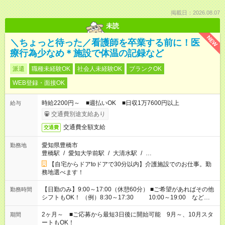
掲載日：2026.08.07
未読
NEW
＼ちょっと待った／看護師を卒業する前に！医
療行為少なめ＊施設で体温の記録など
派遣
職種未経験OK
社会人未経験OK
ブランクOK
WEB登録・面接OK
時給2200円～ ■週払いOK ■日収1万7600円以上
給与
交通費別途支給あり
交通費全額支給
交通費
愛知県豊橋市
勤務地
豊橋駅
/
愛知大学前駅
/
大清水駅
/
…
【自宅からドアtoドアで30分以内】介護施設でのお仕事。勤
務地選べます！
【日勤のみ】9:00～17:00（休憩60分） ■ご希望があればその他
勤務時間
シフトもOK！ （例）8:30～17:30 10:00～19:00 など
「家族とお休みを合わせたい」 「できれば残業はしたくない」
など、あなたのご希望に沿ったお仕事をご紹介します！ ※Wワ
2ヶ月～ ■ご応募から最短3日後に開始可能 9月～、10月スタ
期間
ーク希望の方へ 今ご覧のお仕事で希望する勤務時間と、もう1つ
ートもOK！