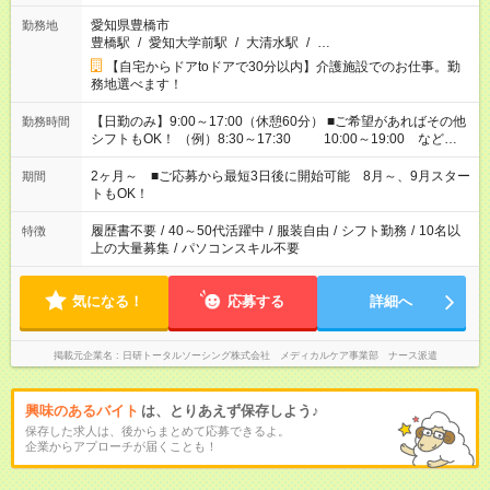
愛知県豊橋市
勤務地
豊橋駅
/
愛知大学前駅
/
大清水駅
/
…
【自宅からドアtoドアで30分以内】介護施設でのお仕事。勤
務地選べます！
【日勤のみ】9:00～17:00（休憩60分） ■ご希望があればその他
勤務時間
シフトもOK！ （例）8:30～17:30 10:00～19:00 など
「家族とお休みを合わせたい」 「できれば残業はしたくない」
など、あなたのご希望に沿ったお仕事をご紹介します！ ※Wワ
2ヶ月～ ■ご応募から最短3日後に開始可能 8月～、9月スター
期間
ーク希望の方へ 今ご覧のお仕事で希望する勤務時間と、もう1つ
トもOK！
のお仕事の勤務時間。 合計で週40時間を超える場合は応募でき
ません
履歴書不要
/
40～50代活躍中
/
服装自由
/
シフト勤務
/
10名以
特徴
上の大量募集
/
パソコンスキル不要
気になる！
応募する
詳細へ
掲載元企業名
日研トータルソーシング株式会社 メディカルケア事業部 ナース派遣
興味のあるバイト
は、とりあえず保存しよう♪
保存した求人は、後からまとめて応募できるよ。
企業からアプローチが届くことも！