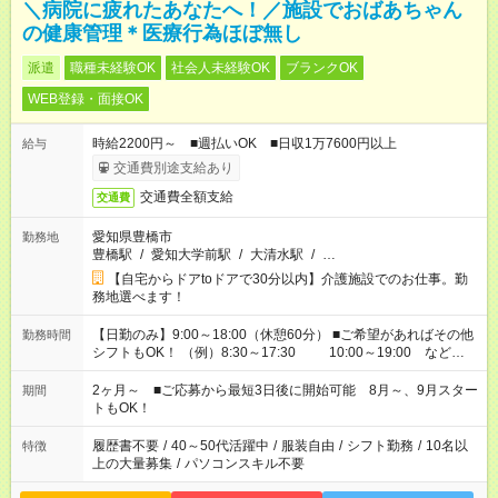
＼病院に疲れたあなたへ！／施設でおばあちゃん
の健康管理＊医療行為ほぼ無し
派遣
職種未経験OK
社会人未経験OK
ブランクOK
WEB登録・面接OK
時給2200円～ ■週払いOK ■日収1万7600円以上
給与
交通費別途支給あり
交通費全額支給
交通費
愛知県豊橋市
勤務地
豊橋駅
/
愛知大学前駅
/
大清水駅
/
…
【自宅からドアtoドアで30分以内】介護施設でのお仕事。勤
務地選べます！
【日勤のみ】9:00～18:00（休憩60分） ■ご希望があればその他
勤務時間
シフトもOK！ （例）8:30～17:30 10:00～19:00 など
「家族とお休みを合わせたい」 「できれば残業はしたくない」
など、あなたのご希望に沿ったお仕事をご紹介します！ ※Wワ
2ヶ月～ ■ご応募から最短3日後に開始可能 8月～、9月スター
期間
ーク希望の方へ 今ご覧のお仕事で希望する勤務時間と、もう1つ
トもOK！
のお仕事の勤務時間。 合計で週40時間を超える場合は応募でき
ません
履歴書不要
/
40～50代活躍中
/
服装自由
/
シフト勤務
/
10名以
特徴
上の大量募集
/
パソコンスキル不要