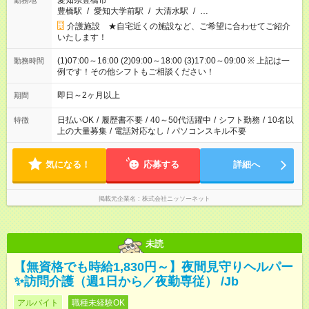
愛知県豊橋市
勤務地
豊橋駅
/
愛知大学前駅
/
大清水駅
/
…
介護施設 ★自宅近くの施設など、ご希望に合わせてご紹介
いたします！
(1)07:00～16:00 (2)09:00～18:00 (3)17:00～09:00 ※ 上記は一
勤務時間
例です！その他シフトもご相談ください！
即日～2ヶ月以上
期間
日払いOK
/
履歴書不要
/
40～50代活躍中
/
シフト勤務
/
10名以
特徴
上の大量募集
/
電話対応なし
/
パソコンスキル不要
気になる！
応募する
詳細へ
掲載元企業名
株式会社ニッソーネット
未読
【無資格でも時給1,830円～】夜間見守りヘルパー
✨訪問介護（週1日から／夜勤専従） /Jb
アルバイト
職種未経験OK