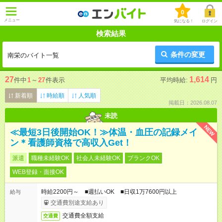
0
メニュー
気になる！
ログイン
検索結果
条件の変更
南栄のバイト一覧
27
1,614
件中
1
～
27
件表示
平均時給:
円
新着順
時給順
人気順
掲載日：2026.08.07
未読
NEW
≪最短3日後開始OK！≫体温・血圧の記録メイ
ン＊看護師資格で高収入Get！
派遣
職種未経験OK
社会人未経験OK
ブランクOK
WEB登録・面接OK
時給2200円～ ■週払いOK ■日収1万7600円以上
給与
交通費別途支給あり
交通費全額支給
交通費