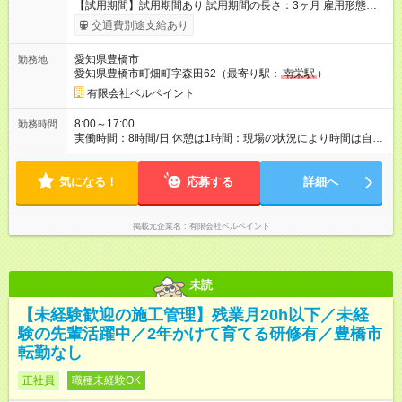
【試用期間】試用期間あり 試用期間の長さ：3ヶ月 雇用形態、
給与は本採用時と同じです。
交通費別途支給あり
愛知県豊橋市
勤務地
愛知県豊橋市町畑町字森田62（最寄り駅：
南栄駅
）
有限会社ベルペイント
8:00～17:00
勤務時間
実働時間：8時間/日 休憩は1時間：現場の状況により時間は自由
に調整可能です
気になる！
応募する
詳細へ
掲載元企業名
有限会社ベルペイント
未読
【未経験歓迎の施工管理】残業月20h以下／未経
験の先輩活躍中／2年かけて育てる研修有／豊橋市
転勤なし
正社員
職種未経験OK