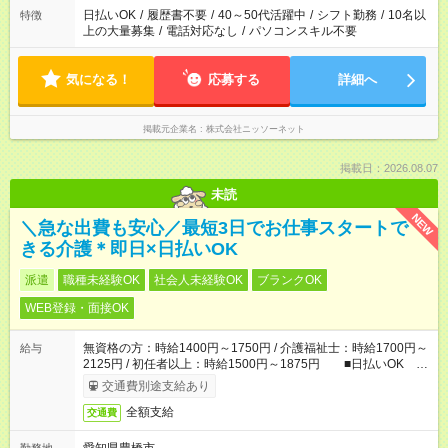
日払いOK
/
履歴書不要
/
40～50代活躍中
/
シフト勤務
/
10名以
特徴
上の大量募集
/
電話対応なし
/
パソコンスキル不要
気になる！
応募する
詳細へ
掲載元企業名
株式会社ニッソーネット
掲載日：2026.08.07
未読
NEW
＼急な出費も安心／最短3日でお仕事スタートで
きる介護＊即日×日払いOK
派遣
職種未経験OK
社会人未経験OK
ブランクOK
WEB登録・面接OK
無資格の方：時給1400円～1750円 / 介護福祉士：時給1700円～
給与
2125円 / 初任者以上：時給1500円～1875円 ■日払いOK ■
日収例：1万1200円（時給1400円×8h）
交通費別途支給あり
全額支給
交通費