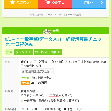
気になる！
応募する
詳細へ
掲載元企業名
ユースタイルラボラトリー株式会社
未読
9/1～＊一般事務/データ入力・経費清算書チェッ
ク/土日祝休み
派遣
ブランクOK
WEB登録・面接OK
時給1700円+交通費 【収入例】月収27万円以上可能 時給1700
給与
円×8時間×20日
交通費別途支給あり
月額上限規定あり
交通費
25～30万円
月収例
愛知県豊橋市
勤務地
豊橋駅から車14分
/
南栄駅
から車7分
一般事務（勤務地：愛知県豊橋市藤沢町）
09：00～18：00（実働8時間） ◆休憩 60分
勤務時間