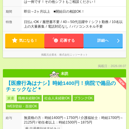
は一例です！その他シフトもご相談ください！
即日～2ヶ月以上 ■開始日の相談OK！
期間
日払いOK
/
履歴書不要
/
40～50代活躍中
/
シフト勤務
/
10名以
特徴
上の大量募集
/
電話対応なし
/
パソコンスキル不要
気になる！
応募する
詳細へ
掲載元企業名
株式会社ニッソーネット
掲載日：2026.08.07
未読
NEW
【医療行為はナシ】時給1400円！病院で備品の
チェックなど＊
派遣
職種未経験OK
社会人未経験OK
ブランクOK
WEB登録・面接OK
無資格の方：時給1400円～1750円 / 介護福祉士：時給1700円～
給与
2125円 / 初任者以上：時給1500円～1875円
交通費別途支給あり