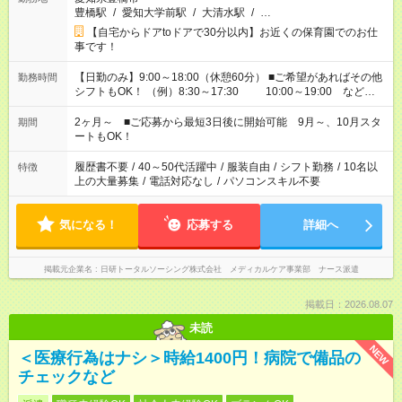
豊橋駅
/
愛知大学前駅
/
大清水駅
/
…
【自宅からドアtoドアで30分以内】お近くの保育園でのお仕
事です！
【日勤のみ】9:00～18:00（休憩60分） ■ご希望があればその他
勤務時間
シフトもOK！ （例）8:30～17:30 10:00～19:00 など
「家族とお休みを合わせたい」 「余裕を持って夕飯の準備がし
たい」 「できれば残業はしたくない」 など、ご希望があれば教
2ヶ月～ ■ご応募から最短3日後に開始可能 9月～、10月スタ
期間
えてくださいね。 ※Wワーク希望の方へ 今ご覧のお仕事で希望
ートもOK！
する勤務時間と、もう1つのお仕事の勤務時間。 合計で週40時
間を超える場合は応募できません
履歴書不要
/
40～50代活躍中
/
服装自由
/
シフト勤務
/
10名以
特徴
上の大量募集
/
電話対応なし
/
パソコンスキル不要
気になる！
応募する
詳細へ
掲載元企業名
日研トータルソーシング株式会社 メディカルケア事業部 ナース派遣
掲載日：2026.08.07
未読
NEW
＜医療行為はナシ＞時給1400円！病院で備品の
チェックなど