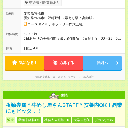
能力を考慮して決定します 【入社後のモデル月収（無資格・未
交通費別途支給あり
経験入社の場合）】 ［入社］ 無資格・未経験／月収23.1万円
［半年～1年］ 実務者研修取得／月収26.9万円 ［入社1年～2
愛知県豊橋市
勤務地
年半］ ジュニアMGR／月収33.6万円 ［入社2年半］ マネー
愛知県豊橋市中野町野中（最寄り駅：高師駅）
ジャー／月収40万円以上 ※経験・能力等を考慮。 【試用期間】
試用期間あり 試用期間の長さ：2ヶ月 ※ 雇用形態と給与に、本
ユースタイルラボラトリー株式会社
採用時と異なる部分があります。 雇用形態：本採用時と同じで
す。 給与：月給 231,700円 ～ 320,700円
シフト制
勤務時間
1日あたりの実働時間：最大8時間/日 【日勤】 8：00～21：00
＊＊ 勤務時間例 ＊＊ ■8時から17時 ■9時から18時 ■10時か
ら19時 など ※上記の時間内で8時間勤務（休憩1時間）ご利用
日払いOK
特徴
者様により、時間は異なります。 ※完全週休2日制・シフト制
（希望休あり）
気になる！
応募する
詳細へ
掲載元企業名
ユースタイルラボラトリー株式会社
未読
夜勤専属＊牛めし屋さんSTAFF＊扶養内OK！副業
にもピッタリ！
派遣
職種未経験OK
社会人未経験OK
大学生歓迎
ブランクOK