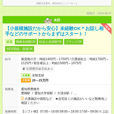
掲載元企業名
株式会社ニッソーネット
掲載日：2026.08.07
未読
NEW
【小規模施設だから安心】未経験OK＊お話し相
手などのサポートからまずはスタート！
派遣
職種未経験OK
社会人未経験OK
ブランクOK
WEB登録・面接OK
無資格の方：時給1400円～1750円 / 介護福祉士：時給1700円～
給与
2125円 / 初任者以上：時給1500円～1875円
交通費別途支給あり
全額支給
交通費
20～25万円
月収例
愛知県豊橋市
勤務地
豊橋駅
/
愛知大学前駅
/
大清水駅
/
…
介護施設や病院など ★自宅近くの施設がいいなど勤務地ご
相談ください
【シフト例】 07:00～16:00 09:00～18:00 17:00～09:00 ※ 上記
勤務時間