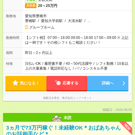
20～25万円
月収例
愛知県豊橋市
勤務地
豊橋駅
/
愛知大学前駅
/
大清水駅
/
…
グループホーム
【シフト例】 07:00～16:00 09:00～18:00 17:00～09:00 ※ 上記
勤務時間
は一例です！その他シフトもご相談ください！
即日～2ヶ月以上
期間
日払いOK
/
履歴書不要
/
40～50代活躍中
/
シフト勤務
/
10名以
特徴
上の大量募集
/
電話対応なし
/
パソコンスキル不要
気になる！
応募する
詳細へ
掲載元企業名
株式会社ニッソーネット
掲載日：2026.08.05
未読
NEW
3ヵ月で73万円稼ぐ！未経験OK＊おばあちゃん
のお話相手など＊