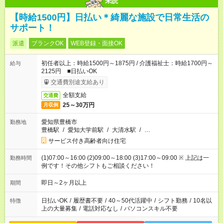
未読
【時給1500円】日払い＊綺麗な施設で日常生活の
サポート！
派遣
ブランクOK
WEB登録・面接OK
初任者以上：時給1500円～1875円 / 介護福祉士：時給1700円～
給与
2125円 ■日払いOK
交通費別途支給あり
全額支給
交通費
25～30万円
月収例
愛知県豊橋市
勤務地
豊橋駅
/
愛知大学前駅
/
大清水駅
/
…
サービス付き高齢者向け住宅
(1)07:00～16:00 (2)09:00～18:00 (3)17:00～09:00 ※ 上記は一
勤務時間
例です！その他シフトもご相談ください！
即日～2ヶ月以上
期間
日払いOK
/
履歴書不要
/
40～50代活躍中
/
シフト勤務
/
10名以
特徴
上の大量募集
/
電話対応なし
/
パソコンスキル不要