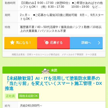
【日勤のみ】9:00～17:00（休憩60分） ■ご希望があればその他
勤務時間
シフトもOK！ （例）8:30～17:30 10:00～19:00 など
「家族とお休みを合わせたい」 「できれば残業はしたくない」
など、あなたのご希望に沿ったお仕事をご紹介します！ ※Wワ
2ヶ月～ ■ご応募から最短3日後に開始可能 8月～、9月スター
期間
ーク希望の方へ 今ご覧のお仕事で希望する勤務時間と、もう1つ
トもOK！
のお仕事の勤務時間。 合計で週40時間を超える場合は応募でき
ません
履歴書不要
/
40～50代活躍中
/
服装自由
/
シフト勤務
/
10名以
特徴
上の大量募集
/
パソコンスキル不要
気になる！
応募する
詳細へ
掲載元企業名
日研トータルソーシング株式会社 メディカルケア事業部 ナース派遣
未読
【未経験歓迎】AI・ITを活用して塗装防水業界の
「当たり前」を変えていくスマート施工管理・DX
推進
正社員
職種未経験OK
月給240,000円～
給与