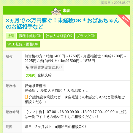
掲載日：2026.08.07
未読
NEW
3ヵ月で73万円稼ぐ！未経験OK＊おばあちゃん
のお話相手など
派遣
職種未経験OK
社会人未経験OK
ブランクOK
WEB登録・面接OK
無資格の方：時給1400円～1750円 / 介護福祉士：時給1700円～
給与
2125円 / 初任者以上：時給1500円～1875円
交通費別途支給あり
全額支給
交通費
愛知県豊橋市
勤務地
豊橋駅
/
愛知大学前駅
/
大清水駅
/
…
介護施設や病院など ★自宅近くの施設がいいなど勤務地ご
相談ください
【シフト例】 07:00～16:00 09:00～18:00 17:00～09:00 ※ 上記
勤務時間
は一例です！その他シフトもご相談ください！
即日～2ヶ月以上 ■開始日の相談OK！
期間