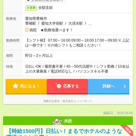
全額支給
交通費
愛知県豊橋市
勤務地
豊橋駅
/
愛知大学前駅
/
大清水駅
/
…
病院 ★勤務地選べます！
【シフト例】 07:00～16:00 09:00～18:00 17:00～09:00 ※ 上記
勤務時間
は一例です！その他シフトもご相談ください！
即日～2ヶ月以上
期間
日払いOK
/
履歴書不要
/
40～50代活躍中
/
シフト勤務
/
10名以
特徴
上の大量募集
/
電話対応なし
/
パソコンスキル不要
気になる！
応募する
詳細へ
掲載元企業名
株式会社ニッソーネット
掲載日：2026.08.05
未読
NEW
【時給1500円】日払い！まるでホテルのような