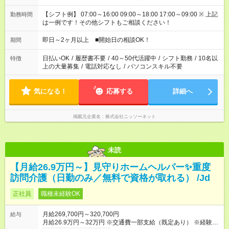
【シフト例】 07:00～16:00 09:00～18:00 17:00～09:00 ※ 上記
勤務時間
は一例です！その他シフトもご相談ください！
即日～2ヶ月以上 ■開始日の相談OK！
期間
日払いOK
/
履歴書不要
/
40～50代活躍中
/
シフト勤務
/
10名以
特徴
上の大量募集
/
電話対応なし
/
パソコンスキル不要
気になる！
応募する
詳細へ
掲載元企業名
株式会社ニッソーネット
未読
【月給26.9万円～】見守りホームヘルパー✨重度
訪問介護（日勤のみ／無料で資格が取れる） /Jd
正社員
職種未経験OK
月給269,700円～320,700円
給与
月給26.9万円～32万円 ※交通費一部支給（既定あり） ※経験・