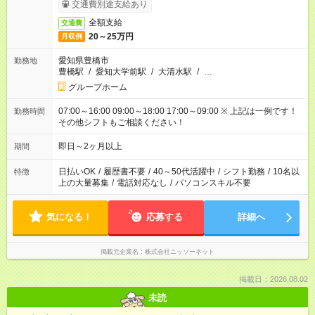
交通費別途支給あり
全額支給
交通費
20～25万円
月収例
愛知県豊橋市
勤務地
豊橋駅
/
愛知大学前駅
/
大清水駅
/
…
グループホーム
07:00～16:00 09:00～18:00 17:00～09:00 ※ 上記は一例です！
勤務時間
その他シフトもご相談ください！
即日～2ヶ月以上
期間
日払いOK
/
履歴書不要
/
40～50代活躍中
/
シフト勤務
/
10名以
特徴
上の大量募集
/
電話対応なし
/
パソコンスキル不要
気になる！
応募する
詳細へ
掲載元企業名
株式会社ニッソーネット
掲載日：2026.08.02
未読