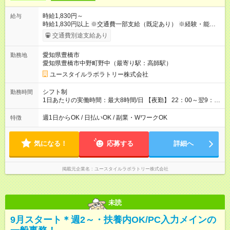
時給1,830円～
給与
時給1,830円以上 ※交通費一部支給（既定あり） ※経験・能力を
考慮して決定します 【収入例】 週1回勤務の場合：1,830円×8時
交通費別途支給あり
間×4回=5万8,560円 週3回勤務の場合：1,830円×8時間×12回
=17万5,680円 【試用期間】試用期間あり 試用期間の長さ：2ヶ
愛知県豊橋市
勤務地
月 ※ 雇用形態と給与に、本採用時と異なる部分があります。 雇
愛知県豊橋市中野町野中（最寄り駅：高師駅）
用形態：本採用時と同じです。 給与：時給 1,570円以上
ユースタイルラボラトリー株式会社
シフト制
勤務時間
1日あたりの実働時間：最大8時間/日 【夜勤】 22：00～翌9：
00 ※週1日～OK ／ 夜勤専従 ＊＊ 勤務時間例 ＊＊ ■22時か
ら翌7時 ■23時から翌8時 ■24時から翌9時 など ※上記の時間
週1日からOK / 日払いOK / 副業・WワークOK
特徴
内で8時間勤務（休憩1時間）ご利用者様により、時間は異なり
ます。 ※曜日固定（毎週同じ曜日での勤務となります）
気になる！
応募する
詳細へ
掲載元企業名
ユースタイルラボラトリー株式会社
未読
9月スタート＊週2～・扶養内OK/PC入力メインの