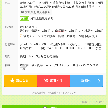
時給1230円～1538円+交通費別途支給 【収入例】月収6.1万円
給与
以上可能 時給1230円×5時間×8日※22時以降は深夜手当 ※1
日5時間×週2日で働く主婦A子さん
交通費別途支給あり
月額上限規定あり
交通費
愛知県豊橋市
勤務地
愛知大学前駅から車6分
/
南栄駅
から車6分
/
小池駅から車6分
飲食チェーン店での接客・調理（勤務地：豊橋市藤沢町）
／ 24：00～05：00 ※実働5時間 休憩なし ＼ ＊時間は相談
勤務時間
可能です！！！ 例） 24：00～03：00 03：00～05：00 など
長期 ※2、3ヵ月ごとの更新
期間
履歴書不要
/
副業・WワークOK
/
シフト勤務
/
パソコンスキル
特徴
不要
気になる！
応募する
詳細へ
掲載元企業名
株式会社トラストファミリー
掲載日：2026.07.31