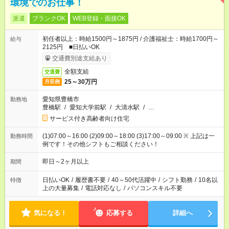
環境でのお仕事！
派遣
ブランクOK
WEB登録・面接OK
初任者以上：時給1500円～1875円 / 介護福祉士：時給1700円～
給与
2125円 ■日払いOK
交通費別途支給あり
全額支給
交通費
25～30万円
月収例
愛知県豊橋市
勤務地
豊橋駅
/
愛知大学前駅
/
大清水駅
/
…
サービス付き高齢者向け住宅
(1)07:00～16:00 (2)09:00～18:00 (3)17:00～09:00 ※ 上記は一
勤務時間
例です！その他シフトもご相談ください！
即日～2ヶ月以上
期間
日払いOK
/
履歴書不要
/
40～50代活躍中
/
シフト勤務
/
10名以
特徴
上の大量募集
/
電話対応なし
/
パソコンスキル不要
気になる！
応募する
詳細へ