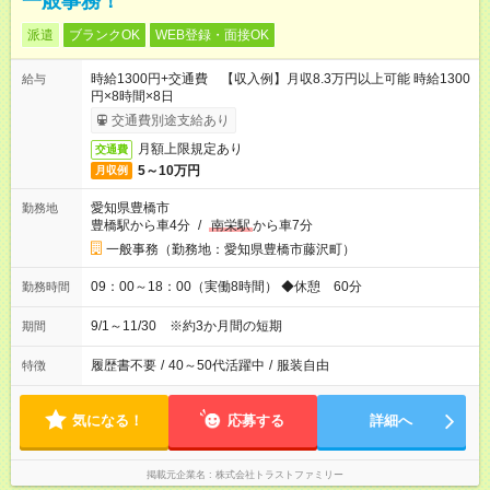
一般事務！
派遣
ブランクOK
WEB登録・面接OK
時給1300円+交通費 【収入例】月収8.3万円以上可能 時給1300
給与
円×8時間×8日
交通費別途支給あり
月額上限規定あり
交通費
5～10万円
月収例
愛知県豊橋市
勤務地
豊橋駅から車4分
/
南栄駅
から車7分
一般事務（勤務地：愛知県豊橋市藤沢町）
09：00～18：00（実働8時間） ◆休憩 60分
勤務時間
9/1～11/30 ※約3か月間の短期
期間
履歴書不要
/
40～50代活躍中
/
服装自由
特徴
気になる！
応募する
詳細へ
掲載元企業名
株式会社トラストファミリー