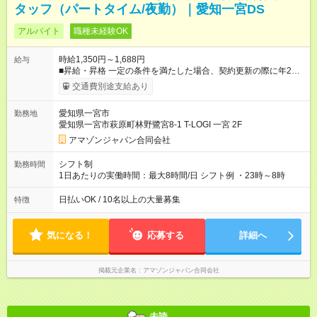
タッフ（パートタイム/夜勤）｜愛知一宮DS
アルバイト
職種未経験OK
時給1,350円～1,688円
給与
■昇給・昇格 一定の条件を満たした場合、契約更新の際に年2回
まで昇給の機会があります。 ■正社員登用制度あり ※月末締/翌
交通費別途支給あり
月25日支払い ※時間外手当、別途支給 ※深夜割増賃金 (22:00～
翌5:00までは時給が25%UPします) ☆給与前払い制度有！
愛知県一宮市
勤務地
☆Amazon直雇用で安定して働けます！ 【試用期間】試用期間あ
愛知県一宮市萩原町林野鷺宮8-1 T-LOGI 一宮 2F
り 試用期間の長さ：1週間 雇用形態、給与は本採用時と同じで
す。
アマゾンジャパン合同会社
シフト制
勤務時間
1日あたりの実働時間：最大8時間/日 シフト例 ・23時～8時
日払いOK / 10名以上の大量募集
特徴
気になる！
応募する
詳細へ
掲載元企業名
アマゾンジャパン合同会社
未読