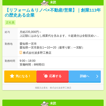
未読
【リフォーム＆リノベ×不動産/営業】｜創業113年
の歴史ある企業
正社員
月給235,000円～
給与
上記額にはみなし残業代を含みます。※超過分は全額支給いたし
ます。 みなし残業代 35,000円／月 みなし残業時間 20時間／月
【試用期間】試用期間あり 試用期間の長さ：6ヶ月 雇用形態、
愛知県一宮市
勤務地
給与は本採用時と同じです。
愛知県一宮市新生1ー10ー20（最寄り駅：一宮駅）
株式会社波多野工務店
9:00～18:00
勤務時間
実働時間：8時間/日
気になる！
応募する
詳細へ
掲載元企業名
株式会社波多野工務店
未読