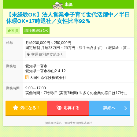
未読
【未経験OK】法人営業◆子育て世代活躍中／半日
休暇OK×17時退社／女性比率92％
正社員
職種未経験OK
月給230,000円～250,000円
給与
固定給制 月給23万円～25万円（諸手当含まず）＋報奨金＋賞与
年2回 ※能力により異なる。 ★平均月収46万7000円（2024年度
交通費別途支給あり
実績） ※上記には賞与は含まれていません。 ◆入社前に行なわ
れる研修（１日あたり6時間、３週間実施）の受講手当は日給
愛知県一宮市
勤務地
8000円です（※最低賃金以上を支給） 【試用期間】試用期間あ
愛知県一宮市神山2-4-12
り 試用期間の長さ：6ヶ月 雇用形態、給与は本採用時と同じで
す。
大同生命保険株式会社
9:00～17:00
勤務時間
実働時間：7時間/日 (実働7時間) ※多くの企業の窓口は17時に閉
まるため、夜遅くまでの営業はありません。定時に退社する社
員が多いです。 ※正式入社前、毎月10日頃から3週間の研修を実
気になる！
施。勤務時間は10：00～17：00（休憩1時間）。資格獲得のた
応募する
詳細へ
めの基本知識を学びます。
掲載元企業名
大同生命保険株式会社