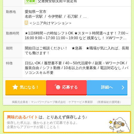
交通費全額支給※規定有
交通費
愛知県一宮市
勤務地
名鉄一宮駅
/
今伊勢駅
/
石刀駅
/
…
＜シニア向けマンション＞
★1日6時間～の時短シフトOK ★スタート時間選べます！ 7:00～
勤務時間
16:00 9:00～17:00 11:00～19:00 など 残業なし！ ※Wワークの
場合、他のお仕事と合わせ週40時間超の就業はご案内できませ
ん ※法令に基づき、週20時間以上勤務は社会保険への加入対象
開始日はご相談ください！ ★急募 ★職場が気に入れば、長期
期間
となります ※労働者派遣法（日雇い派遣の原則禁止）により、
でも働けます！
短時間・短期間の就業はご案内が難しい場合があります
日払いOK
/
履歴書不要
/
40～50代活躍中
/
副業・WワークOK
/
特徴
服装自由
/
シフト勤務
/
10名以上の大量募集
/
電話対応なし
/
パ
ソコンスキル不要
気になる！
応募する
詳細へ
掲載元企業名
マンパワーグループ株式会社 ケアサービス事業部 （医療福祉介護関連）
興味のあるバイト
は、とりあえず保存しよう♪
保存した求人は、後からまとめて応募できるよ。
企業からアプローチが届くことも！