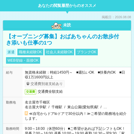
あなたの閲覧履歴からのオススメ
掲載日：2026.08.08
未読
【オープニング募集】おばあちゃんのお散歩付
き添いも仕事の1つ
派遣
職種未経験OK
社会人未経験OK
ブランクOK
WEB登録・面接OK
無資格未経験：時給1450円～ ■週払いOK ■扶養内OK ■日
給与
収1万1600円以上
交通費別途支給あり
交通費全額支給
交通費
名古屋市千種区
勤務地
名古屋大学駅
/
千種駅
/
東山公園(愛知県)駅
/
…
≪自宅からドアtoドアで30分以内！≫ご希望の勤務地を紹介
します。
9:00～18:00（休憩60分） ■ご希望があれば下記シフトもOK！
勤務時間
早番 7:00～16:00 遅番 10:00～19:00 夜勤 16:30～翌9:30 「家族