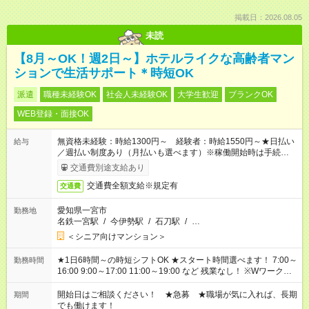
掲載日：2026.08.05
未読
【8月～OK！週2日～】ホテルライクな高齢者マン
ションで生活サポート＊時短OK
派遣
職種未経験OK
社会人未経験OK
大学生歓迎
ブランクOK
WEB登録・面接OK
無資格未経験：時給1300円～ 経験者：時給1550円～★日払い
給与
／週払い制度あり（月払いも選べます）※稼働開始時は手続き完
了次第のお支払いとなります。
交通費別途支給あり
交通費全額支給※規定有
交通費
愛知県一宮市
勤務地
名鉄一宮駅
/
今伊勢駅
/
石刀駅
/
…
＜シニア向けマンション＞
★1日6時間～の時短シフトOK ★スタート時間選べます！ 7:00～
勤務時間
16:00 9:00～17:00 11:00～19:00 など 残業なし！ ※Wワークの
場合、他のお仕事と合わせ週40時間超の就業はご案内できませ
ん ※法令に基づき、週20時間以上勤務は社会保険への加入対象
開始日はご相談ください！ ★急募 ★職場が気に入れば、長期
期間
となります ※労働者派遣法（日雇い派遣の原則禁止）により、
でも働けます！