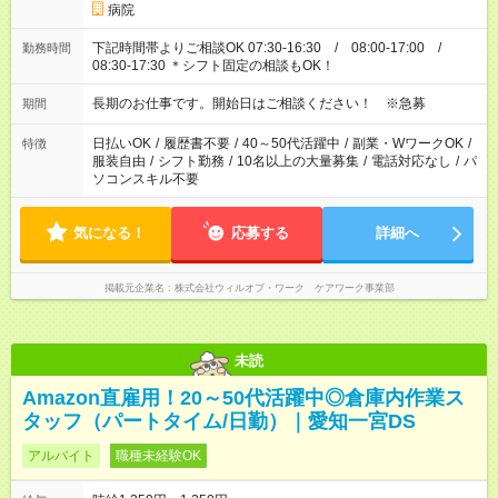
病院
下記時間帯よりご相談OK 07:30-16:30 / 08:00-17:00 /
勤務時間
08:30-17:30 ＊シフト固定の相談もOK！
長期のお仕事です。開始日はご相談ください！ ※急募
期間
日払いOK
/
履歴書不要
/
40～50代活躍中
/
副業・WワークOK
/
特徴
服装自由
/
シフト勤務
/
10名以上の大量募集
/
電話対応なし
/
パ
ソコンスキル不要
気になる！
応募する
詳細へ
掲載元企業名
株式会社ウィルオブ・ワーク ケアワーク事業部
未読
Amazon直雇用！20～50代活躍中◎倉庫内作業ス
タッフ（パートタイム/日勤）｜愛知一宮DS
アルバイト
職種未経験OK