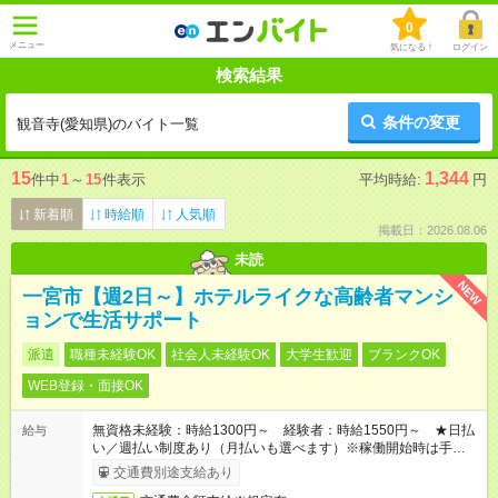
0
メニュー
気になる！
ログイン
検索結果
条件の変更
観音寺(愛知県)のバイト一覧
15
1,344
件中
1
～
15
件表示
平均時給:
円
新着順
時給順
人気順
掲載日：2026.08.06
未読
NEW
一宮市【週2日～】ホテルライクな高齢者マンシ
ョンで生活サポート
派遣
職種未経験OK
社会人未経験OK
大学生歓迎
ブランクOK
WEB登録・面接OK
無資格未経験：時給1300円～ 経験者：時給1550円～ ★日払
給与
い／週払い制度あり（月払いも選べます）※稼働開始時は手続き
完了次第のお支払いとなります。
交通費別途支給あり