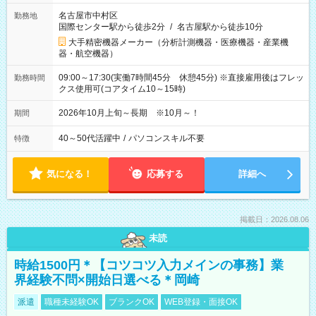
名古屋市中村区
勤務地
国際センター駅から徒歩2分
/
名古屋駅から徒歩10分
大手精密機器メーカー（分析計測機器・医療機器・産業機
器・航空機器）
09:00～17:30(実働7時間45分 休憩45分) ※直接雇用後はフレッ
勤務時間
クス使用可(コアタイム10～15時)
2026年10月上旬～長期 ※10月～！
期間
40～50代活躍中
/
パソコンスキル不要
特徴
気になる！
応募する
詳細へ
掲載日：2026.08.06
未読
時給1500円＊【コツコツ入力メインの事務】業
界経験不問×開始日選べる＊岡崎
派遣
職種未経験OK
ブランクOK
WEB登録・面接OK