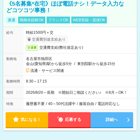
《5名募集*在宅》ほぼ電話ナシ！データ入力な
どコツコツ事務！
派遣
職種未経験OK
ブランクOK
WEB登録・面接OK
時給1500円＋交
給与
交通費別途支給あり
交通費支給(弊社規定あり)
交通費
名古屋市熱田区
勤務地
金山(愛知県)駅から徒歩5分
/
東別院駅から徒歩15分
流通・サービス関連
8:30～17:15
勤務時間
2026/8/20～長期 ※開始日ご相談ください♪ ※8月～OK！
期間
履歴書不要
/
40～50代活躍中
/
服装自由
/
電話対応なし
特徴
気になる！
応募する
詳細へ