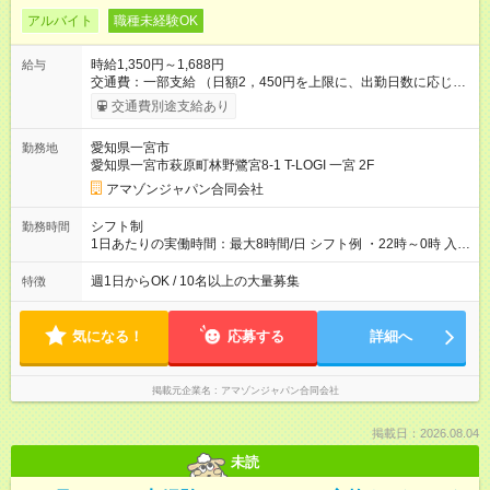
アルバイト
職種未経験OK
時給1,350円～1,688円
給与
交通費：一部支給 （日額2，450円を上限に、出勤日数に応じて
実費支給） ※22:00～翌5:00までは時給25%UP！ ■給与前払い
交通費別途支給あり
制度あり ※前払い額の上限あり、手数料無料（Amazon負担）
そのほか所定の条件が適用されます 【試用期間】試用期間なし
愛知県一宮市
勤務地
愛知県一宮市萩原町林野鷺宮8-1 T-LOGI 一宮 2F
アマゾンジャパン合同会社
シフト制
勤務時間
1日あたりの実働時間：最大8時間/日 シフト例 ・22時～0時 入社
後、就業可能シフトをご確認の上、申請してください。
週1日からOK / 10名以上の大量募集
特徴
気になる！
応募する
詳細へ
掲載元企業名
アマゾンジャパン合同会社
掲載日：2026.08.04
未読