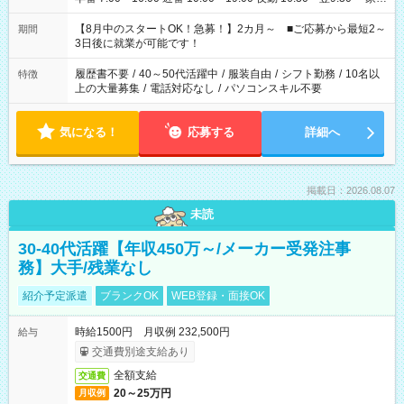
と休みを合わせたい」 「余裕を持って夕飯の準備がしたい」
「できれば残業はしたくない」 など、ご希望を教えてください
【8月中のスタートOK！急募！】2カ月～ ■ご応募から最短2～
期間
ね。 ※Wワーク希望の方へ 今ご覧のお仕事で希望する勤務時間
3日後に就業が可能です！
と、もう1つのお仕事の勤務時間。 合計で週40時間を超える場
合は応募できません。
履歴書不要
/
40～50代活躍中
/
服装自由
/
シフト勤務
/
10名以
特徴
上の大量募集
/
電話対応なし
/
パソコンスキル不要
気になる！
応募する
詳細へ
掲載日：2026.08.07
未読
30-40代活躍【年収450万～/メーカー受発注事
務】大手/残業なし
紹介予定派遣
ブランクOK
WEB登録・面接OK
時給1500円 月収例 232,500円
給与
交通費別途支給あり
全額支給
交通費
20～25万円
月収例