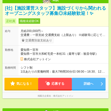
[社]【施設運営スタッフ】施設づくりから関われる
オープニングスタッフ募集◎未経験歓迎！✨
正社員
職種未経験OK
月給200,000円～
給与
交通費：一部支給 交通費支給（上限あり） ※経験等に応じて給
与を決定いたします。 【試用期間】 ■試用期間の有無：あり ■試
交通費別途支給あり
用期間：3.0ヵ月 ■期間中給与：月給200,000円 ■雇用形態：正社
員 ■賞与：年2回 ■年収：350万円～ 【試用期間】試用期間あり
愛知県一宮市
勤務地
試用期間の長さ：3ヶ月 雇用形態、給与は本採用時と同じです。
愛知県一宮市大和町毛受一本松31（最寄り駅：観音寺駅）
株式会社アットイン
シフト制
勤務時間
1日あたりの実働時間：最大7時間30分/日 08:00～16:30、12:00
～20:30、17:00～01:30 ■実働7.5時間（休憩1時間） 【シフト
例】 (1)8:00-16:30 (2)12:00-20:30 (3)17:00-25:30
気になる！
応募する
詳細へ
掲載元企業名
株式会社アットイン