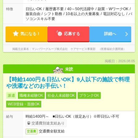
短時間・短期間の就業はご案内が難しい場合があります
日払いOK
/
履歴書不要
/
40～50代活躍中
/
副業・WワークOK
/
特徴
服装自由
/
シフト勤務
/
10名以上の大量募集
/
電話対応なし
/
パ
ソコンスキル不要
気になる！
応募する
詳細へ
掲載元企業名
マンパワーグループ株式会社 ケアサービス事業部 （医療福祉介護関連）
掲載日：2026.08.05
未読
【時給1400円＆日払いOK】9人以下の施設で料理
や洗濯などのお手伝い！
派遣
職種未経験OK
社会人未経験OK
ブランクOK
WEB登録・面接OK
時給1400円～ ■日払いOK（規定あり）※即日払い不可
給与
交通費別途支給あり
交通費全額支給
交通費