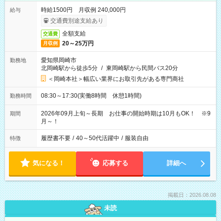
時給1500円 月収例 240,000円
給与
交通費別途支給あり
全額支給
交通費
20～25万円
月収例
愛知県岡崎市
勤務地
北岡崎駅から徒歩5分
/
東岡崎駅から民間バス20分
＜岡崎本社＞幅広い業界にお取引先がある専門商社
08:30～17:30(実働8時間 休憩1時間)
勤務時間
2026年09月上旬～長期 お仕事の開始時期は10月もOK！ ※9
期間
月～！
履歴書不要
/
40～50代活躍中
/
服装自由
特徴
気になる！
応募する
詳細へ
掲載日：2026.08.08
未読