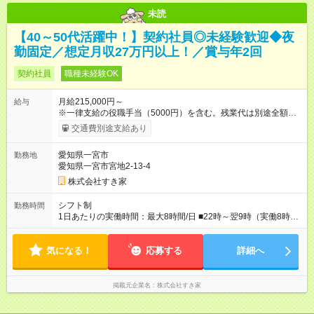
未読
【40～50代活躍中！】契約社員◎未経験歓迎◆夜
勤固定／想定月収27万円以上！／賞与年2回
契約社員
職種未経験OK
月給215,000円～
給与
※一律支給の役職手当（5000円）を含む。残業代は別途全額支
給。 ※深夜勤務手当は、残業時間等により変動します。 ※想定
交通費別途支給あり
月収27万円以上 ※最大4回昇給のチャンスあり ※賞与年2回支給
【試用期間】試用期間なし
愛知県一宮市
勤務地
愛知県一宮市宮地2-13-4
株式会社すき家
シフト制
勤務時間
1日あたりの実働時間：最大8時間/日 ■22時～翌9時（実働8時
間） ※上記はあくまでも一例です。店舗により、時間が前後す
る場合・残業がある場合があります。 ★0時～9時は必ず2名以上
気になる！
のシフトを組んでいます。 ★各店舗のサポートのために本社に
応募する
詳細へ
「24時間対応」の専門部署があります。
掲載元企業名
株式会社すき家