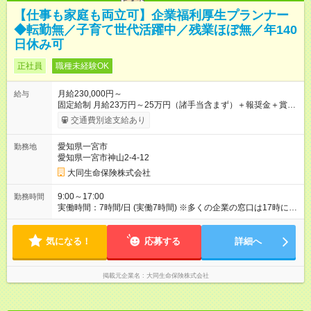
【仕事も家庭も両立可】企業福利厚生プランナー
◆転勤無／子育て世代活躍中／残業ほぼ無／年140
日休み可
正社員
職種未経験OK
月給230,000円～
給与
固定給制 月給23万円～25万円（諸手当含まず）＋報奨金＋賞与
年2回 ※能力により異なる。 ★平均月収46万7000円（2024年度
交通費別途支給あり
実績） ※上記には賞与は含まれていません。 ◆入社前に行なわ
れる研修（１日あたり6時間、３週間実施）の受講手当は日給
愛知県一宮市
勤務地
8000円です（※最低賃金以上を支給） 【試用期間】試用期間あ
愛知県一宮市神山2-4-12
り 試用期間の長さ：6ヶ月 雇用形態、給与は本採用時と同じで
す。
大同生命保険株式会社
9:00～17:00
勤務時間
実働時間：7時間/日 (実働7時間) ※多くの企業の窓口は17時に閉
まるため、夜遅くまでの営業はありません。定時に退社する社
員が多いです。 ※正式入社前、毎月10日頃から3週間の研修を実
気になる！
施。勤務時間は10：00～17：00（休憩1時間）。資格獲得のた
応募する
詳細へ
めの基本知識を学びます。
掲載元企業名
大同生命保険株式会社