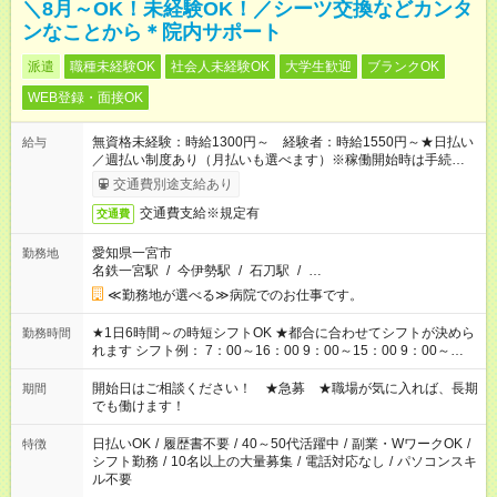
＼8月～OK！未経験OK！／シーツ交換などカンタ
ンなことから＊院内サポート
派遣
職種未経験OK
社会人未経験OK
大学生歓迎
ブランクOK
WEB登録・面接OK
無資格未経験：時給1300円～ 経験者：時給1550円～★日払い
給与
／週払い制度あり（月払いも選べます）※稼働開始時は手続き完
了次第のお支払いとなります。
交通費別途支給あり
交通費支給※規定有
交通費
愛知県一宮市
勤務地
名鉄一宮駅
/
今伊勢駅
/
石刀駅
/
…
≪勤務地が選べる≫病院でのお仕事です。
★1日6時間～の時短シフトOK ★都合に合わせてシフトが決めら
勤務時間
れます シフト例： 7：00～16：00 9：00～15：00 9：00～
18：00 11：00～20：00 など ※Wワークの場合、他のお仕事と
合わせ週40時間超の就業はご案内できません ※法令に基づき、
開始日はご相談ください！ ★急募 ★職場が気に入れば、長期
期間
週20時間以上勤務は社会保険への加入対象となります ※労働者
でも働けます！
派遣法（日雇い派遣の原則禁止）により、短時間・短期間の就
業はご案内が難しい場合があります
日払いOK
/
履歴書不要
/
40～50代活躍中
/
副業・WワークOK
/
特徴
シフト勤務
/
10名以上の大量募集
/
電話対応なし
/
パソコンスキ
ル不要