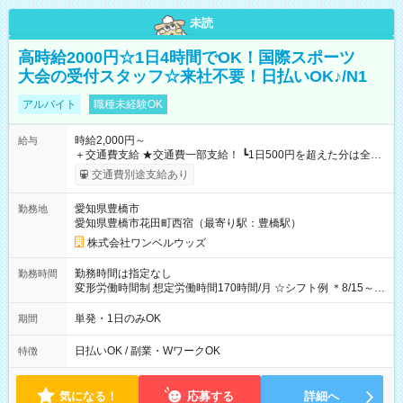
未読
高時給2000円☆1日4時間でOK！国際スポーツ
大会の受付スタッフ☆来社不要！日払いOK♪/N1
アルバイト
職種未経験OK
時給2,000円～
給与
＋交通費支給 ★交通費一部支給！ ┗1日500円を超えた分は全額
支給！ ※往復500円以内の方は自己負担となります ★日払い
交通費別途支給あり
OK！（規定あり） ┗働いたその日に現金GET♪ お仕事後はコン
ビニATMから 日払い分を引き落とせます！ 【試用期間】試用
愛知県豊橋市
勤務地
期間なし
愛知県豊橋市花田町西宿（最寄り駅：豊橋駅）
株式会社ワンベルウッズ
勤務時間は指定なし
勤務時間
変形労働時間制 想定労働時間170時間/月 ☆シフト例 ＊8/15～
10/26 全日共通 08：00～12：00 17：00～21：00 ＊8/31
～9/19のみ下記シフトもあります！ 12：00～16：00 ＊9/6～
単発・1日のみOK
期間
10/6、10/11～26のみ下記シフトもあります！ 07：00～11：
00
日払いOK / 副業・WワークOK
特徴
気になる！
応募する
詳細へ