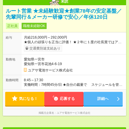
未読
ルート営業 ★未経験歓迎★創業78年の安定基盤／
先輩同行＆メーカー研修で安心／年休120日
正社員
職種未経験OK
月給216,000円～292,000円
給与
★個人の頑張りを正当に評価！ ★２年に１度の社長賞ではアメ
リカ（NY・ボストン・ワシントン）研修旅行も ★入社５年以上
交通費別途支給あり
で海外研修。過去にはロンドン・パリ、ハワイ、ラスベガスに
行った実績も 【試用期間】試用期間あり 試用期間の長さ：3ヶ
愛知県一宮市
勤務地
月 雇用形態、給与は本採用時と同じです。
愛知県一宮市花池4-6-19
ユアサ電池サービス株式会社
8:45～17:30
勤務時間
実働時間：7時間45分/日 ★自分の裁量で スケジュールを管
理！ 効率よく仕事を終え、 定時退社も可能です。
気になる！
応募する
詳細へ
掲載元企業名
ユアサ電池サービス株式会社