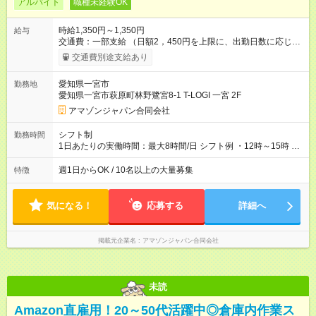
アルバイト
職種未経験OK
時給1,350円～1,350円
給与
交通費：一部支給 （日額2，450円を上限に、出勤日数に応じて
実費支給） ※22:00～翌5:00までは時給25%UP！ ■給与前払い
交通費別途支給あり
制度あり ※前払い額の上限あり、手数料無料（Amazon負担）
そのほか所定の条件が適用されます 【試用期間】試用期間なし
愛知県一宮市
勤務地
愛知県一宮市萩原町林野鷺宮8-1 T-LOGI 一宮 2F
アマゾンジャパン合同会社
シフト制
勤務時間
1日あたりの実働時間：最大8時間/日 シフト例 ・12時～15時 入
社後、就業可能シフトをご確認の上、申請してください。
週1日からOK / 10名以上の大量募集
特徴
気になる！
応募する
詳細へ
掲載元企業名
アマゾンジャパン合同会社
未読
Amazon直雇用！20～50代活躍中◎倉庫内作業ス