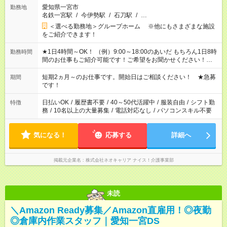
愛知県一宮市
勤務地
名鉄一宮駅
/
今伊勢駅
/
石刀駅
/
…
＜選べる勤務地＞グループホーム ※他にもさまざまな施設
をご紹介できます！
★1日4時間～OK！ （例）9:00～18:00のあいだ もちろん1日8時
勤務時間
間のお仕事もご紹介可能です！ご希望をお聞かせください！★家
庭の都合でお休みが必要な場合も遠慮なくご相談ください。 ※
週最低15時間以上の勤務が必要です
短期2ヵ月～のお仕事です。開始日はご相談ください！ ★急募
期間
です！
日払いOK
/
履歴書不要
/
40～50代活躍中
/
服装自由
/
シフト勤
特徴
務
/
10名以上の大量募集
/
電話対応なし
/
パソコンスキル不要
気になる！
応募する
詳細へ
掲載元企業名
株式会社ネオキャリア ナイス！介護事業部
未読
＼Amazon Ready募集／Amazon直雇用！◎夜勤
◎倉庫内作業スタッフ｜愛知一宮DS