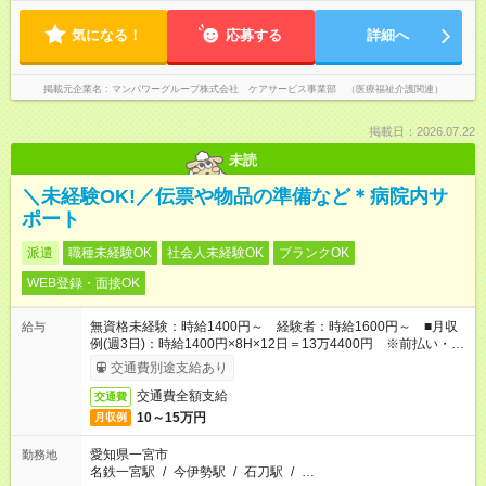
気になる！
応募する
詳細へ
掲載元企業名
マンパワーグループ株式会社 ケアサービス事業部 （医療福祉介護関連）
掲載日：2026.07.22
未読
＼未経験OK!／伝票や物品の準備など＊病院内サ
ポート
派遣
職種未経験OK
社会人未経験OK
ブランクOK
WEB登録・面接OK
無資格未経験：時給1400円～ 経験者：時給1600円～ ■月収
給与
例(週3日)：時給1400円×8H×12日＝13万4400円 ※前払い・日
払い・週払いOK
交通費別途支給あり
交通費全額支給
交通費
10～15万円
月収例
愛知県一宮市
勤務地
名鉄一宮駅
/
今伊勢駅
/
石刀駅
/
…