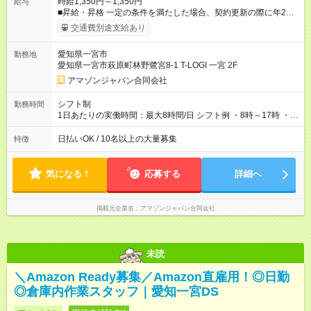
時給1,350円～1,350円
給与
■昇給・昇格 一定の条件を満たした場合、契約更新の際に年2回
まで昇給の機会があります。 ■正社員登用制度あり ※月末締/翌
交通費別途支給あり
月25日支払い ※時間外手当、別途支給 ※深夜割増賃金 (22:00～
翌5:00までは時給が25%UPします) ☆給与前払い制度有！
愛知県一宮市
勤務地
☆Amazon直雇用で安定して働けます！ 【試用期間】試用期間あ
愛知県一宮市萩原町林野鷺宮8-1 T-LOGI 一宮 2F
り 試用期間の長さ：1週間 雇用形態、給与は本採用時と同じで
す。
アマゾンジャパン合同会社
シフト制
勤務時間
1日あたりの実働時間：最大8時間/日 シフト例 ・8時～17時 ・
12時～21時
日払いOK / 10名以上の大量募集
特徴
気になる！
応募する
詳細へ
掲載元企業名
アマゾンジャパン合同会社
未読
＼Amazon Ready募集／Amazon直雇用！◎日勤
◎倉庫内作業スタッフ｜愛知一宮DS