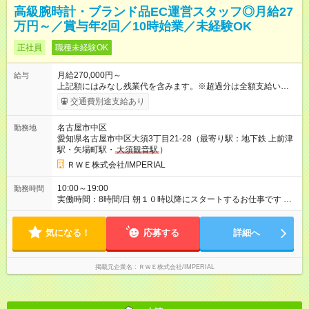
高級腕時計・ブランド品EC運営スタッフ◎月給27
万円～／賞与年2回／10時始業／未経験OK
正社員
職種未経験OK
月給270,000円～
給与
上記額にはみなし残業代を含みます。※超過分は全額支給いたし
ます。 みなし残業代 50,000円／月 みなし残業時間 31時間／月
交通費別途支給あり
※経験・能力を考慮して決定します。 毎年昇給有!! 【試用期間】
試用期間あり 試用期間の長さ：2ヶ月 ※ 雇用形態と給与に、本
名古屋市中区
勤務地
採用時と異なる部分があります。 雇用形態：中途採用（正社
愛知県名古屋市中区大須3丁目21-28（最寄り駅：地下鉄 上前津
員） 給与：月給 250,000円以上 上記額にはみなし残業代を含み
駅・矢場町駅・
大須観音駅
）
ます。※超過分は全額支給いたします。 みなし残業代 50,000円
／月 みなし残業時間 34時間／月
ＲＷＥ株式会社/IMPERIAL
10:00～19:00
勤務時間
実働時間：8時間/日 朝１０時以降にスタートするお仕事です ※
休憩1時間、好きなタイミングでOK シフト制
気になる！
応募する
詳細へ
掲載元企業名
ＲＷＥ株式会社/IMPERIAL