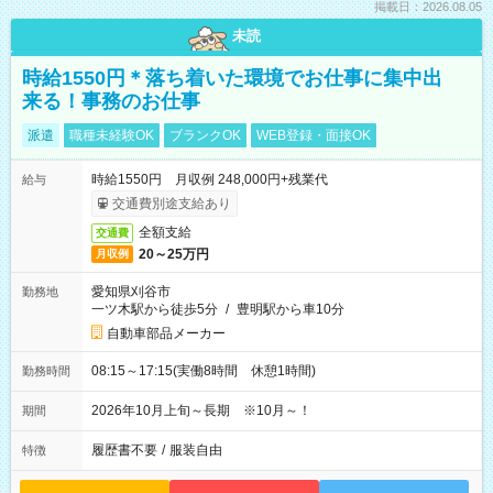
掲載日：2026.08.05
未読
時給1550円＊落ち着いた環境でお仕事に集中出
来る！事務のお仕事
派遣
職種未経験OK
ブランクOK
WEB登録・面接OK
時給1550円 月収例 248,000円+残業代
給与
交通費別途支給あり
全額支給
交通費
20～25万円
月収例
愛知県刈谷市
勤務地
一ツ木駅から徒歩5分
/
豊明駅から車10分
自動車部品メーカー
08:15～17:15(実働8時間 休憩1時間)
勤務時間
2026年10月上旬～長期 ※10月～！
期間
履歴書不要
/
服装自由
特徴