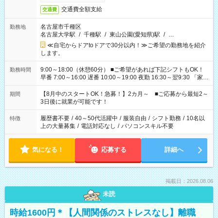
交通費全額支給
交通費
名古屋市千種区
勤務地
名古屋大学駅
/
千種駅
/
東山公園(愛知県)駅
/
…
≪自宅からドアtoドアで30分以内！≫ご希望の勤務地を紹介
します。
9:00～18:00（休憩60分） ■ご希望があれば下記シフトもOK！
勤務時間
早番 7:00～16:00 遅番 10:00～19:00 夜勤 16:30～翌9:30 「家族
と休みを合わせたい」 「余裕を持って夕飯の準備がしたい」
「できれば残業はしたくない」 など、ご希望を教えてください
【8月中のスタートOK！急募！】2カ月～ ■ご応募から最短2～
期間
ね。 ※Wワーク希望の方へ 今ご覧のお仕事で希望する勤務時間
3日後に就業が可能です！
と、もう1つのお仕事の勤務時間。 合計で週40時間を超える場
合は応募できません。
履歴書不要
/
40～50代活躍中
/
服装自由
/
シフト勤務
/
10名以
特徴
上の大量募集
/
電話対応なし
/
パソコンスキル不要
気になる！
応募する
詳細へ
掲載日：2026.08.06
未読
時給1600円＊【人間関係のストレスなし】離職