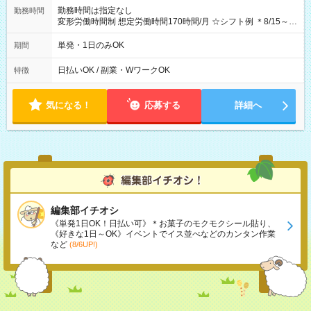
勤務時間は指定なし
勤務時間
変形労働時間制 想定労働時間170時間/月 ☆シフト例 ＊8/15～
10/26 全日共通 08：00～12：00 17：00～21：00 ＊8/31
～9/19のみ下記シフトもあります！ 12：00～16：00 ＊9/6～
単発・1日のみOK
期間
10/6、10/11～26のみ下記シフトもあります！ 07：00～11：
00
日払いOK / 副業・WワークOK
特徴
気になる！
応募する
詳細へ
編集部イチオシ
《単発1日OK！日払い可》＊お菓子のモクモクシール貼り、
《好きな1日～OK》イベントでイス並べなどのカンタン作業
など
(8/6UP!)