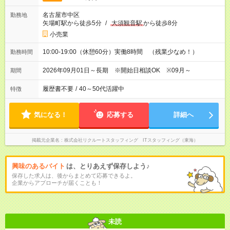
名古屋市中区
勤務地
矢場町駅から徒歩5分
/
大須観音駅
から徒歩8分
小売業
10:00-19:00（休憩60分）実働8時間 （残業少なめ！）
勤務時間
2026年09月01日～長期 ※開始日相談OK ※09月～
期間
履歴書不要
/
40～50代活躍中
特徴
気になる！
応募する
詳細へ
掲載元企業名
株式会社リクルートスタッフィング ITスタッフィング（東海）
興味のあるバイト
は、とりあえず保存しよう♪
保存した求人は、後からまとめて応募できるよ。
企業からアプローチが届くことも！
未読