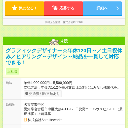
気になる！
応募する
詳細へ
掲載元企業名
株式会社PIEBRU
未読
グラフィックデザイナー☆年休120日～／土日祝休
み／ヒアリング～デザイン～納品を一貫して対応
できる！
正社員
年俸4,000,000円～5,500,000円
給与
支払方法：年俸の1/12を毎月支給 上記額にはみなし残業代を含
みます。※超過分は全額支給いたします。 みなし残業代 60,000
交通費別途支給あり
円／月 みなし残業時間 30時間／月 年俸制 4,000,000円 ～
5,500,000円 支払方法：年俸の1/12を毎月支給 ※みなし残業代は
名古屋市中区
勤務地
月、30時間分、60,000円を支給 超過した時間外労働の残業時間
愛知県名古屋市中区大須4-11-17 日比野ユーハウスビル10F（最
代は追加支給 【試用期間】試用期間あり 試用期間の長さ：6ヶ
寄り駅：上前津駅）
月 雇用形態、給与は本採用時と同じです。
株式会社Sateliteworks