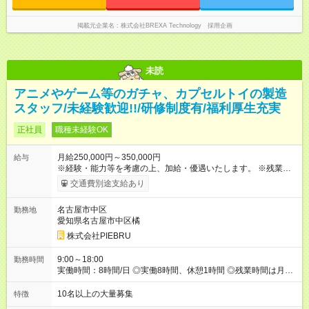
掲載元企業名
株式会社BREXA Technology 採用企画
未読
アニメやゲーム等のガチャ、カプセルトイの製造
スタッフ/未経験歓迎!!/研修制度有/福利厚生充実
正社員
職種未経験OK
月給250,000円～350,000円
給与
※経験・能力等を考慮の上、加給・優遇いたします。 ※残業代は
全額支給します。 【試用期間】試用期間あり 試用期間の長さ：
交通費別途支給あり
2ヶ月 雇用形態、給与は本採用時と同じです。
名古屋市中区
勤務地
愛知県名古屋市中区橘
株式会社PIEBRU
9:00～18:00
勤務時間
実働時間：8時間/日 ◎実働8時間、休憩1時間 ◎残業時間は月平
均で20時間くらいです。
10名以上の大量募集
特徴