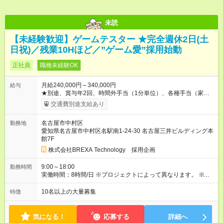
未読
【未経験歓迎】ゲームテスター ★完全週休2日(土
日祝)／残業10Hほど／”ゲーム愛”採用始動
正社員
職種未経験OK
月給240,000円～340,000円
給与
★別途、賞与年2回、時間外手当（1分単位）、各種手当（家
族、赴任等）が支給されます。 ★スキル・経験年数・年齢等も
交通費別途支給あり
考慮し、話し合いの上で決定します。 【試用期間】試用期間あ
り 試用期間の長さ：3ヶ月 雇用形態、給与は本採用時と同じで
名古屋市中村区
勤務地
す。
愛知県名古屋市中村区名駅南1-24-30 名古屋三井ビルディング本
館7F
株式会社BREXA Technology 採用企画
9:00～18:00
勤務時間
実働時間：8時間/日 ※プロジェクトによって異なります。 ※サ
ービス残業はございません。残業代1分単位で支給。
10名以上の大量募集
特徴
気になる！
応募する
詳細へ