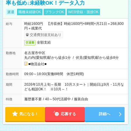
率も低め↓未経験OK！データ入力
派遣
職種未経験OK
ブランクOK
WEB登録・面接OK
時給1600円 【月収例】時給1600円×8時間×月21日＝268,800
給与
円＋残業代
交通費別途支給あり
全額支給
交通費
名古屋市中区
勤務地
丸の内(愛知県)駅から徒歩1分
/
伏見(愛知県)駅から徒歩8分
■物流会社■
09:00～18:00(実働8時間 休憩1時間)
勤務時間
2026年10月上旬～長期 10月スタート｜開始日は9月・11月な
期間
ども相談OK！ ※10月～！
履歴書不要
/
40～50代活躍中
/
服装自由
特徴
気になる！
応募する
詳細へ