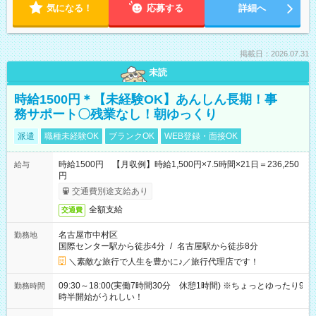
気になる！
応募する
詳細へ
掲載日：2026.07.31
未読
時給1500円＊【未経験OK】あんしん長期！事
務サポート〇残業なし！朝ゆっくり
派遣
職種未経験OK
ブランクOK
WEB登録・面接OK
時給1500円 【月収例】時給1,500円×7.5時間×21日＝236,250
給与
円
交通費別途支給あり
全額支給
交通費
名古屋市中村区
勤務地
国際センター駅から徒歩4分
/
名古屋駅から徒歩8分
＼素敵な旅行で人生を豊かに♪／旅行代理店です！
09:30～18:00(実働7時間30分 休憩1時間) ※ちょっとゆったり9
勤務時間
時半開始がうれしい！