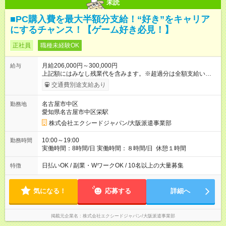
未読
■PC購入費を最大半額分支給！“好き”をキャリア
にするチャンス！【ゲーム好き必見！】
正社員
職種未経験OK
月給206,000円～300,000円
給与
上記額にはみなし残業代を含みます。※超過分は全額支給いたし
ます。 みなし残業代 16,600円 以上／月 みなし残業時間 10時間
交通費別途支給あり
／月 ※経験を考慮して決定します 上記額にはみなし残業代（月
10時間分、16600円分）を含みます。※超過分は全額支給します
名古屋市中区
勤務地
【試用期間】試用期間なし
愛知県名古屋市中区栄駅
株式会社エクシードジャパン/大阪派遣事業部
10:00～19:00
勤務時間
実働時間：8時間/日 実働時間：８時間/日 休憩１時間
日払いOK / 副業・WワークOK / 10名以上の大量募集
特徴
気になる！
応募する
詳細へ
掲載元企業名
株式会社エクシードジャパン/大阪派遣事業部