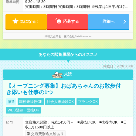
9:30～18:30
勤務時間
実働時間：8時間/日 実働時間：8時間/日 ※残業は1日平均1時間
～1.5時間程度となります。月30時間程度を目安としておりま
す。
気になる！
応募する
詳細へ
掲載元企業名
株式会社Sateliteworks
あなたの閲覧履歴からのオススメ
掲載日：2026.08.06
未読
【オープニング募集】おばあちゃんのお散歩付
き添いも仕事の1つ
派遣
職種未経験OK
社会人未経験OK
ブランクOK
WEB登録・面接OK
無資格未経験：時給1450円～ ■週払いOK ■扶養内OK ■日
給与
収1万1600円以上
交通費別途支給あり