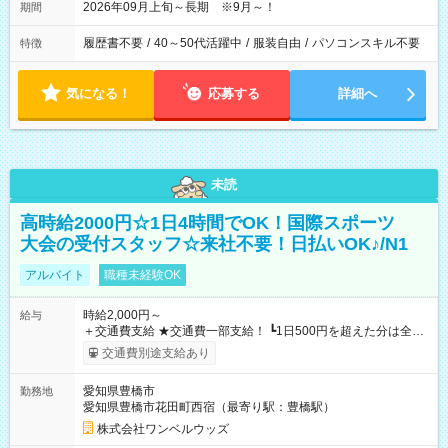
2026年09月上旬～長期 ※9月～！
期間
履歴書不要
/
40～50代活躍中
/
服装自由
/
パソコンスキル不要
特徴
気になる！
応募する
詳細へ
未読
高時給2000円☆1日4時間でOK！国際スポーツ
大会の受付スタッフ☆来社不要！日払いOK♪/N1
アルバイト
職種未経験OK
時給2,000円～
給与
＋交通費支給 ★交通費一部支給！ ┗1日500円を超えた分は全額
支給！ ※往復500円以内の方は自己負担となります ★日払い
交通費別途支給あり
OK！（規定あり） ┗働いたその日に現金GET♪ お仕事後はコン
ビニATMから 日払い分を引き落とせます！ 【試用期間】試用
愛知県豊橋市
勤務地
期間なし
愛知県豊橋市花田町西宿（最寄り駅：豊橋駅）
株式会社ワンベルウッズ