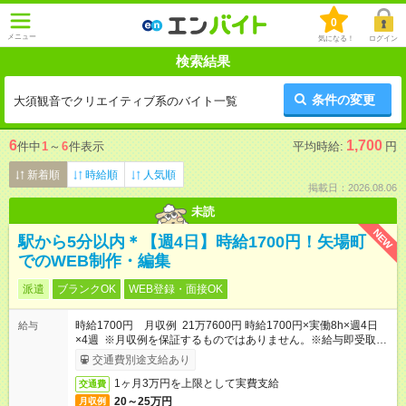
0
メニュー
気になる！
ログイン
検索結果
条件の変更
大須観音でクリエイティブ系のバイト一覧
6
1,700
件中
1
～
6
件表示
平均時給:
円
新着順
時給順
人気順
掲載日：2026.08.06
未読
NEW
駅から5分以内＊【週4日】時給1700円！矢場町
でのWEB制作・編集
派遣
ブランクOK
WEB登録・面接OK
時給1700円 月収例 21万7600円 時給1700円×実働8h×週4日
給与
×4週 ※月収例を保証するものではありません。※給与即受取り
サービス利用可（利用条件有）
交通費別途支給あり
1ヶ月3万円を上限として実費支給
交通費
20～25万円
月収例