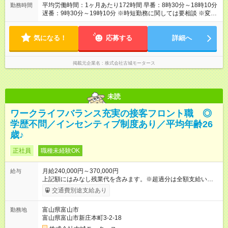
平均労働時間：1ヶ月あたり172時間 早番：8時30分～18時10分
勤務時間
遅番：9時30分～19時10分 ※時短勤務に関しては要相談 ※変形
労働制(1ヶ月単位) 平均労働時間：1ヶ月あたり172時間 早番：8
時30分～18時10分 遅番：9時30分～19時10分 ※時短勤務に関し
気になる！
ては要相談 ※変形労働制(1ヶ月単位)
応募する
詳細へ
掲載元企業名
株式会社古城モータース
未読
ワークライフバランス充実の接客フロント職 ◎
学歴不問／インセンティブ制度あり／平均年齢26
歳♪
正社員
職種未経験OK
月給240,000円～370,000円
給与
上記額にはみなし残業代を含みます。※超過分は全額支給いたし
ます。 みなし残業代 27,000円／月 みなし残業時間 20時間／月
交通費別途支給あり
上記額にはみなし残業代（月20時間分、27,000円分）を含みま
す。 みなし残業代を超えた場合は超過分の割増が支払われま
富山県富山市
勤務地
す。 想定年収はボーナス込みの数字となっています。 インセン
富山県富山市新庄本町3-2-18
ティブ:達成手当として5,000円から最大30,000円が毎月支給さ