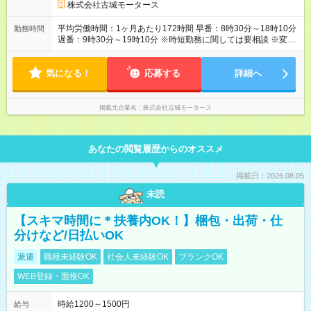
れます！！ 【試用期間】試用期間あり 試用期間の長さ：3ヶ月
株式会社古城モータース
雇用形態、給与は本採用時と同じです。
平均労働時間：1ヶ月あたり172時間 早番：8時30分～18時10分
勤務時間
遅番：9時30分～19時10分 ※時短勤務に関しては要相談 ※変形
労働制(１ヶ月単位) 平均労働時間：1ヶ月あたり172時間 早番：
8時30分～18時10分 遅番：9時30分～19時10分 ※時短勤務に関
気になる！
しては要相談 ※変形労働制(１ヶ月単位)
応募する
詳細へ
掲載元企業名
株式会社古城モータース
あなたの閲覧履歴からのオススメ
掲載日：2026.08.05
未読
【スキマ時間に＊扶養内OK！】梱包・出荷・仕
分けなど/日払いOK
派遣
職種未経験OK
社会人未経験OK
ブランクOK
WEB登録・面接OK
時給1200～1500円
給与