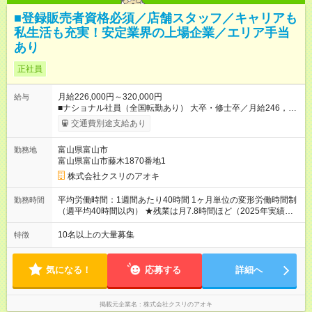
■登録販売者資格必須／店舗スタッフ／キャリアも
私生活も充実！安定業界の上場企業／エリア手当
あり
正社員
月給226,000円～320,000円
給与
■ナショナル社員（全国転勤あり） 大卒・修士卒／月給246，
000円～320，000円 高校・短大・専門卒／月給226，000円～
交通費別途支給あり
320，000円 ★エリア手当（石川県、富山県、福井県、岐阜県、
群馬県、茨城県 月1万円）を会社規定に基づき別途支給 ★別
富山県富山市
勤務地
途、賞与（年2回）、各種手当あり ★登録販売者資格保持者への
富山県富山市藤木1870番地1
月1万円支給を含む（実務経験がない方にも同額を支給） ※ただ
し、短時間勤務・早番固定社員は当社規定に従い額が変動 ＝＝
株式会社クスリのアオキ
＝＝＝＝＝＝＝＝＝＝＝＝ ★職務給制度で実力次第で収入アッ
プ！ 職務内容に応じて給与が支払われ、昇格試験なく役職に就
平均労働時間：1週間あたり40時間 1ヶ月単位の変形労働時間制
勤務時間
いた時点で年収がUPする制度です。 約4割の社員が入社3年目で
（週平均40時間以内） ★残業は月7.8時間ほど（2025年実績）
店長に就いています。 昇格すると、最大500万円の年収を手に
＜店舗の基本営業時間＞ 9時～22時 ※勤務時間は店舗により異
できます。 ＝＝＝＝＝＝＝＝＝＝＝＝＝＝ 【試用期間】試用期
なります。 ＜シフト例＞ 早番：8時00分～17時00分 中番：11
10名以上の大量募集
特徴
間なし
時～20時 遅番：13時～22時 平均労働時間：1週間あたり40時間
1ヶ月単位の変形労働時間制（週平均40時間以内） ★残業は月
7.8時間ほど（2025年実績） ＜店舗の基本営業時間＞ 9時～22
気になる！
応募する
詳細へ
時 ※勤務時間は店舗により異なります。 ＜シフト例＞ 早番：8
時00分～17時00分 中番：11時～20時 遅番：13時～22時
掲載元企業名
株式会社クスリのアオキ