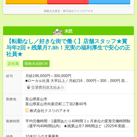
時00分～17時00分 中番：11時～20時 遅番：13時～22時
掲載元企業名
株式会社クスリのアオキ
未読
【転勤なし／好きな街で働く】店舗スタッフ★賞
与年2回＋残業月7.8h！充実の福利厚生で安心の正
社員★
正社員
職種未経験OK
月給196,000円～300,000円
給与
■ローカル社員 大卒以上／月給216，000円～300，000円 高卒
以上／月給196，000円～300，000円 ★エリア手当（石川県、
交通費別途支給あり
富山県、福井県、岐阜県、群馬県、茨城県 月1万円）を会社規
定に基づき別途支給 ★別途、賞与（年2回）、各種手当あり ★登
富山県富山市
勤務地
録販売者資格保持者には、別途月1万円支給（実務経験がない方
富山県富山市向新庄町二丁目2番40号
にも同額を支給） ※ただし、短時間勤務・早番固定社員は当社
規定に従い額が変動 【試用期間】試用期間なし ＝＝＝＝＝＝＝
株式会社クスリのアオキ
＝＝＝＝＝＝＝ ★職務給制度で実力次第で収入アップ！ 職務内
容に応じて給与が支払われ、昇格試験なく役職に就いた時点で
平均労働時間：1週間あたり40時間 1ヶ月単位の変形労働時間制
勤務時間
年収がUPする制度です。 約4割の社員が入社3年目で店長に就い
（週平均40時間以内） ★残業は月7.8時間ほど（2025年実績）
ています。 昇格すると、最大500万円の年収を手にできます。
＜店舗の基本営業時間＞ 9時～22時 ※勤務時間は店舗により異
＝＝＝＝＝＝＝＝＝＝＝＝＝＝ 【試用期間】試用期間なし
なります。 ＜シフト例＞ 早番：8時00分～17時00分 中番：11
10名以上の大量募集
特徴