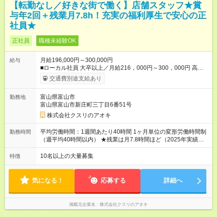
【転勤なし／好きな街で働く】店舗スタッフ★賞
与年2回＋残業月7.8h！充実の福利厚生で安心の正
社員★
正社員
職種未経験OK
月給196,000円～300,000円
給与
■ローカル社員 大卒以上／月給216，000円～300，000円 高卒
以上／月給196，000円～300，000円 ★エリア手当（石川県、
交通費別途支給あり
富山県、福井県、岐阜県、群馬県、茨城県 月1万円）を会社規
定に基づき別途支給 ★別途、賞与（年2回）、各種手当あり ★登
富山県富山市
勤務地
録販売者資格保持者には、別途月1万円支給（実務経験がない方
富山県富山市新庄町三丁目6番51号
にも同額を支給） ※ただし、短時間勤務・早番固定社員は当社
規定に従い額が変動 【試用期間】試用期間なし ＝＝＝＝＝＝＝
株式会社クスリのアオキ
＝＝＝＝＝＝＝ ★職務給制度で実力次第で収入アップ！ 職務内
容に応じて給与が支払われ、昇格試験なく役職に就いた時点で
平均労働時間：1週間あたり40時間 1ヶ月単位の変形労働時間制
勤務時間
年収がUPする制度です。 約4割の社員が入社3年目で店長に就い
（週平均40時間以内） ★残業は月7.8時間ほど（2025年実績）
ています。 昇格すると、最大500万円の年収を手にできます。
＜店舗の基本営業時間＞ 9時～22時 ※勤務時間は店舗により異
＝＝＝＝＝＝＝＝＝＝＝＝＝＝ 【試用期間】試用期間なし
なります。 ＜シフト例＞ 早番：8時00分～17時00分 中番：11
10名以上の大量募集
特徴
時～20時 遅番：13時～22時 平均労働時間：1週間あたり40時間
1ヶ月単位の変形労働時間制（週平均40時間以内） ★残業は月
7.8時間ほど（2025年実績） ＜店舗の基本営業時間＞ 9時～22
気になる！
応募する
詳細へ
時 ※勤務時間は店舗により異なります。 ＜シフト例＞ 早番：8
時00分～17時00分 中番：11時～20時 遅番：13時～22時
掲載元企業名
株式会社クスリのアオキ