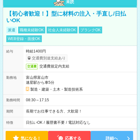
未読
【初心者歓迎！】型に材料の注入・手直し/日払
いOK
派遣
職種未経験OK
社会人未経験OK
ブランクOK
WEB登録・面接OK
時給1400円
給与
交通費別途支給あり
交通費規定内支給
交通費
富山県富山市
勤務地
速星駅から車5分
製造・建築・土木・製造技術系
08:30～17:15
勤務時間
長期でお仕事できる方、大歓迎！
期間
日払いOK
/
履歴書不要
/
電話対応なし
特徴
気になる！
応募する
詳細へ