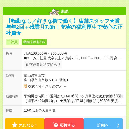
未読
【転勤なし／好きな街で働く】店舗スタッフ★賞
与年2回＋残業月7.8h！充実の福利厚生で安心の正
社員★
正社員
職種未経験OK
月給196,000円～300,000円
給与
■ローカル社員 大卒以上／月給216，000円～300，000円 高卒
以上／月給196，000円～300，000円 ★エリア手当（石川県、
交通費別途支給あり
富山県、福井県、岐阜県、群馬県、茨城県 月1万円）を会社規
定に基づき別途支給 ★別途、賞与（年2回）、各種手当あり ★登
富山県富山市
勤務地
録販売者資格保持者には、別途月1万円支給（実務経験がない方
富山県富山市藤木1870番地1
にも同額を支給） ※ただし、短時間勤務・早番固定社員は当社
規定に従い額が変動 【試用期間】試用期間なし ＝＝＝＝＝＝＝
株式会社クスリのアオキ
＝＝＝＝＝＝＝ ★職務給制度で実力次第で収入アップ！ 職務内
容に応じて給与が支払われ、昇格試験なく役職に就いた時点で
平均労働時間：1週間あたり40時間 1ヶ月単位の変形労働時間制
勤務時間
年収がUPする制度です。 約4割の社員が入社3年目で店長に就い
（週平均40時間以内） ★残業は月7.8時間ほど（2025年実績）
ています。 昇格すると、最大500万円の年収を手にできます。
＜店舗の基本営業時間＞ 9時～22時 ※勤務時間は店舗により異
＝＝＝＝＝＝＝＝＝＝＝＝＝＝ 【試用期間】試用期間なし
なります。 ＜シフト例＞ 早番：8時00分～17時00分 中番：11
10名以上の大量募集
特徴
時～20時 遅番：13時～22時 平均労働時間：1週間あたり40時間
1ヶ月単位の変形労働時間制（週平均40時間以内） ★残業は月
7.8時間ほど（2025年実績） ＜店舗の基本営業時間＞ 9時～22
気になる！
応募する
詳細へ
時 ※勤務時間は店舗により異なります。 ＜シフト例＞ 早番：8