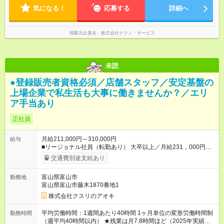
気になる！
応募する
詳細へ
掲載元企業名
株式会社テクノ・サービス
未読
●登録販売者資格必須／店舗スタッフ／安定基盤の
上場企業で私生活も大事に働きませんか？／エリ
ア手当あり
正社員
月給211,000円～310,000円
給与
■リージョナル社員（転勤あり） 大卒以上／月給231，000円～
310，000円 高卒以上／月給211，000円～310，000円 ★エリア
交通費別途支給あり
手当（石川県、富山県、福井県、岐阜県、群馬県、茨城県 月1
万円）を会社規定に基づき別途支給 ★別途、賞与（年2回）、各
富山県富山市
勤務地
種手当あり ★登録販売者資格保持者への月1万円支給を含む（実
富山県富山市藤木1870番地1
務経験がない方にも同額を支給） ※ただし、短時間勤務・早番
固定社員は当社規定に従い額が変動 ＝＝＝＝＝＝＝＝＝＝＝＝
株式会社クスリのアオキ
＝＝ ★職務給制度で実力次第で収入アップ！ 職務内容に応じて
給与が支払われ、昇格試験なく役職に就いた時点で年収がUPす
平均労働時間：1週間あたり40時間 1ヶ月単位の変形労働時間制
勤務時間
る制度です。 約4割の社員が入社3年目で店長に就いています。
（週平均40時間以内） ★残業は月7.8時間ほど（2025年実績）