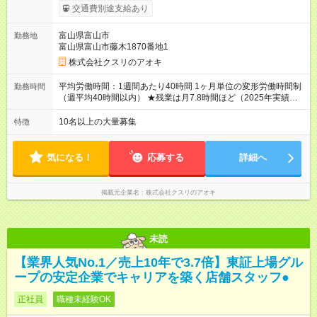
310，000円 高卒以上／月給211，000円～310，000円 ★エリア
交通費別途支給あり
手当（石川県、富山県、福井県、岐阜県、群馬県、茨城県 月1
万円）を会社規定に基づき別途支給 ★別途、賞与（年2回）、各
富山県富山市
勤務地
種手当あり ★登録販売者資格保持者には、別途月1万円支給（実
富山県富山市藤木1870番地1
務経験がない方にも同額を支給） ※ただし、短時間勤務・早番
固定社員は当社規定に従い額が変動 ＝＝＝＝＝＝＝＝＝＝＝＝
株式会社クスリのアオキ
＝＝ ★職務給制度で実力次第で収入アップ！ 職務内容に応じて
給与が支払われ、昇格試験なく役職に就いた時点で年収がUPす
平均労働時間：1週間あたり40時間 1ヶ月単位の変形労働時間制
勤務時間
る制度です。 約4割の社員が入社3年目で店長に就いています。
（週平均40時間以内） ★残業は月7.8時間ほど（2025年実績）
昇格すると、最大500万円の年収を手にできます。 ＝＝＝＝＝
＜店舗の基本営業時間＞ 9時～22時 ※勤務時間は店舗により異
＝＝＝＝＝＝＝＝＝ 【試用期間】試用期間なし
なります。 ＜シフト例＞ 早番：8時00分～17時00分 中番：11
10名以上の大量募集
特徴
時～20時 遅番：13時～22時 平均労働時間：1週間あたり40時間
1ヶ月単位の変形労働時間制（週平均40時間以内） ★残業は月
7.8時間ほど（2025年実績） ＜店舗の基本営業時間＞ 9時～22
気になる！
応募する
詳細へ
時 ※勤務時間は店舗により異なります。 ＜シフト例＞ 早番：8
時00分～17時00分 中番：11時～20時 遅番：13時～22時
掲載元企業名
株式会社クスリのアオキ
未読
【業界人気No.1／売上10年で3.7倍】東証上場グル
ープの安定企業でキャリアを築く店舗スタッフ●
正社員
職種未経験OK