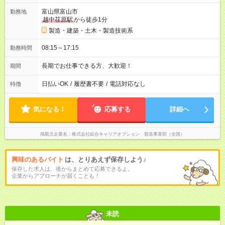
富山県富山市
勤務地
越中荏原駅
から徒歩1分
製造・建築・土木・製造技術系
08:15～17:15
勤務時間
長期でお仕事できる方、大歓迎！
期間
日払いOK
/
履歴書不要
/
電話対応なし
特徴
気になる！
応募する
詳細へ
掲載元企業名
株式会社綜合キャリアオプション 製造事業部（全国）
興味のあるバイト
は、とりあえず保存しよう♪
保存した求人は、後からまとめて応募できるよ。
企業からアプローチが届くことも！
未読