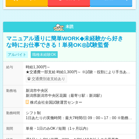
未読
マニュアル通りに簡単WORK◆未経験から好き
な時にお仕事できる！単発OK◎試験監督
アルバイト
職種未経験OK
時給1,300円～
給与
★交通費一部支給 時給1,300円～ ※試験・役割により手当あり
※勤務回数により昇給あり 【即給（前払い）オプションあ
交通費別途支給あり
り！】 希望される場合、勤務から1週間ほどで給与の一部を受け
取れます。 ※手数料418円がかかります。 【過去試験日の収入
新潟市中央区
勤務地
例】 ・河合塾模擬試験 8:30～17:30（休憩1時間） 時給1,300円
新潟県新潟市中央区花園（最寄り駅：新潟駅）
×8時間＝日収10,400円＋交通費 ※当日の役割により時給＋100
円の場合あり ・国家試験 7:00～13:30（休憩なし） 時給1,300
株式会社全国試験運営センター
円（役割手当＋100円）×6時間＝日収8,400円＋交通費 【試用期
間】試用期間なし
シフト制
勤務時間
1日あたりの実働時間：最大7時間/日 09：00～17：00 ※勤務時
間は 試験により異なります。
単発・1日のみOK / 短期（1ヶ月以内）
期間