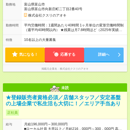
群馬県、茨城県 月1万円）を会社規定に基づき別途支給 ★別
富山県富山市
勤務地
途、賞与（年2回）、各種手当あり ★登録販売者資格保持者に
富山県富山市向新庄町二丁目2番40号
は、別途月1万円支給（実務経験がない方にも同額を支給） ※た
だし、短時間勤務・早番固定社員は当社規定に従い額が変動 ＝
株式会社クスリのアオキ
＝＝＝＝＝＝＝＝＝＝＝＝＝ ★職務給制度で実力次第で収入ア
ップ！ 職務内容に応じて給与が支払われ、昇格試験なく役職に
平均労働時間：1週間あたり40時間 1ヶ月単位の変形労働時間制
勤務時間
就いた時点で年収がUPする制度です。 約4割の社員が入社3年目
（週平均40時間以内） ★残業は月7.8時間ほど（2025年実績）
で店長に就いています。 昇格すると、最大500万円の年収を手
＜店舗の基本営業時間＞ 9時～22時 ※勤務時間は店舗により異
にできます。 ＝＝＝＝＝＝＝＝＝＝＝＝＝＝ 【試用期間】試用
なります。 ＜シフト例＞ 早番：8時00分～17時00分 中番：11
10名以上の大量募集
特徴
期間なし
時～20時 遅番：13時～22時 平均労働時間：1週間あたり40時間
1ヶ月単位の変形労働時間制（週平均40時間以内） ★残業は月
7.8時間ほど（2025年実績） ＜店舗の基本営業時間＞ 9時～22
気になる！
応募する
詳細へ
時 ※勤務時間は店舗により異なります。 ＜シフト例＞ 早番：8
時00分～17時00分 中番：11時～20時 遅番：13時～22時
掲載元企業名
株式会社クスリのアオキ
未読
★登録販売者資格必須／店舗スタッフ／安定基盤
の上場企業で私生活も大切に！／エリア手当あり
正社員
月給196,000円～300,000円
給与
■ローカル社員 大卒以上／月給216，000円～300，000円 高卒