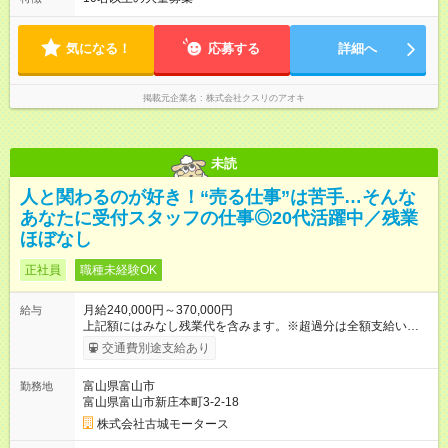
時～20時 遅番：13時～22時 平均労働時間：1週間あたり40時間
1ヶ月単位の変形労働時間制（週平均40時間以内） ★残業は月
7.8時間ほど（2025年実績） ＜店舗の基本営業時間＞ 9時～22
気になる！
応募する
詳細へ
時 ※勤務時間は店舗により異なります。 ＜シフト例＞ 早番：8
時00分～17時00分 中番：11時～20時 遅番：13時～22時
掲載元企業名
株式会社クスリのアオキ
未読
人と関わるのが好き！“売る仕事”は苦手…そんな
あなたに受付スタッフの仕事◎20代活躍中／残業
ほぼなし
正社員
職種未経験OK
月給240,000円～370,000円
給与
上記額にはみなし残業代を含みます。※超過分は全額支給いたし
ます。 みなし残業代 27,000円／月 みなし残業時間 20時間／月
交通費別途支給あり
上記額にはみなし残業代（月20時間分、27,000円分）を含みま
す。 みなし残業代を超えた場合は超過分の割増が支払われま
富山県富山市
勤務地
す。 想定年収はボーナス込みの数字となっています。 インセン
富山県富山市新庄本町3-2-18
ティブ:達成手当として5,000円から最大30,000円が毎月支給さ
れます！！ 【試用期間】試用期間あり 試用期間の長さ：3ヶ月
株式会社古城モータース
雇用形態、給与は本採用時と同じです。