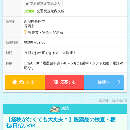
交通費別途支給あり
交通費規定内支給
交通費
新潟県長岡市
勤務地
長岡市
軽作業・物流・配送系
00:00～09:00
勤務時間
長期でお仕事できる方、大歓迎！
期間
日払いOK
/
履歴書不要
/
40～50代活躍中
/
シフト勤務
/
電話対
特徴
応なし
気になる！
応募する
詳細へ
掲載日：2026.08.05
未読
【経験がなくても大丈夫＊】医薬品の検査・梱
包/日払いOK