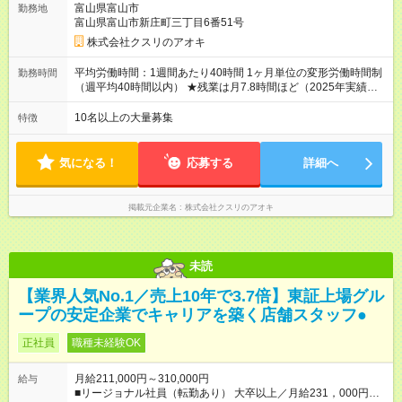
富山県富山市
勤務地
種手当あり ★登録販売者資格保持者には、別途月1万円支給（実
富山県富山市新庄町三丁目6番51号
務経験がない方にも同額を支給） ※ただし、短時間勤務・早番
固定社員は当社規定に従い額が変動 ＝＝＝＝＝＝＝＝＝＝＝＝
株式会社クスリのアオキ
＝＝ ★職務給制度で実力次第で収入アップ！ 職務内容に応じて
給与が支払われ、昇格試験なく役職に就いた時点で年収がUPす
平均労働時間：1週間あたり40時間 1ヶ月単位の変形労働時間制
勤務時間
る制度です。 約4割の社員が入社3年目で店長に就いています。
（週平均40時間以内） ★残業は月7.8時間ほど（2025年実績）
昇格すると、最大500万円の年収を手にできます。 ＝＝＝＝＝
＜店舗の基本営業時間＞ 9時～22時 ※勤務時間は店舗により異
＝＝＝＝＝＝＝＝＝ 【試用期間】試用期間なし
なります。 ＜シフト例＞ 早番：8時00分～17時00分 中番：11
10名以上の大量募集
特徴
時～20時 遅番：13時～22時 平均労働時間：1週間あたり40時間
1ヶ月単位の変形労働時間制（週平均40時間以内） ★残業は月
7.8時間ほど（2025年実績） ＜店舗の基本営業時間＞ 9時～22
気になる！
応募する
詳細へ
時 ※勤務時間は店舗により異なります。 ＜シフト例＞ 早番：8
時00分～17時00分 中番：11時～20時 遅番：13時～22時
掲載元企業名
株式会社クスリのアオキ
未読
【業界人気No.1／売上10年で3.7倍】東証上場グル
ープの安定企業でキャリアを築く店舗スタッフ●
正社員
職種未経験OK
月給211,000円～310,000円
給与
■リージョナル社員（転勤あり） 大卒以上／月給231，000円～