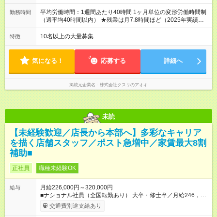
＝＝＝＝＝＝＝＝＝＝＝＝＝ ★職務給制度で実力次第で収入ア
ップ！ 職務内容に応じて給与が支払われ、昇格試験なく役職に
平均労働時間：1週間あたり40時間 1ヶ月単位の変形労働時間制
勤務時間
就いた時点で年収がUPする制度です。 約4割の社員が入社3年目
（週平均40時間以内） ★残業は月7.8時間ほど（2025年実績）
で店長に就いています。 昇格すると、最大500万円の年収を手
＜店舗の基本営業時間＞ 9時～22時 ※勤務時間は店舗により異
にできます。 ＝＝＝＝＝＝＝＝＝＝＝＝＝＝ 【試用期間】試用
なります。 ＜シフト例＞ 早番：8時00分～17時00分 中番：11
10名以上の大量募集
特徴
期間なし
時～20時 遅番：13時～22時 平均労働時間：1週間あたり40時間
1ヶ月単位の変形労働時間制（週平均40時間以内） ★残業は月
7.8時間ほど（2025年実績） ＜店舗の基本営業時間＞ 9時～22
気になる！
応募する
詳細へ
時 ※勤務時間は店舗により異なります。 ＜シフト例＞ 早番：8
時00分～17時00分 中番：11時～20時 遅番：13時～22時
掲載元企業名
株式会社クスリのアオキ
未読
【未経験歓迎／店長から本部へ】多彩なキャリア
を描く店舗スタッフ／ポスト急増中／家賃最大8割
補助■
正社員
職種未経験OK
月給226,000円～320,000円
給与
■ナショナル社員（全国転勤あり） 大卒・修士卒／月給246，
000円～320，000円 高校・短大・専門卒／月給226，000円～
交通費別途支給あり
320，000円 ★エリア手当（石川県、富山県、福井県、岐阜県、