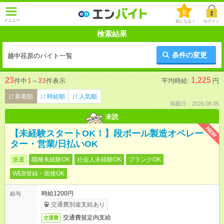
0
メニュー
気になる！
ログイン
検索結果
条件の変更
越中荏原のバイト一覧
23
1,225
件中
1
～
23
件表示
平均時給:
円
新着順
時給順
人気順
掲載日：2026.08.05
未読
NEW
【未経験スタートOK！】段ボール製造オペレー
ター・営業/日払いOK
派遣
職種未経験OK
社会人未経験OK
ブランクOK
WEB登録・面接OK
時給1200円
給与
交通費別途支給あり
交通費規定内支給
交通費