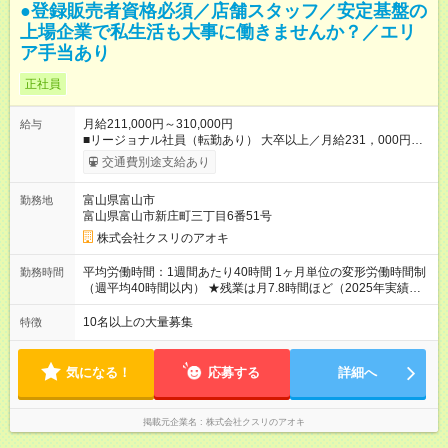
●登録販売者資格必須／店舗スタッフ／安定基盤の
上場企業で私生活も大事に働きませんか？／エリ
ア手当あり
正社員
月給211,000円～310,000円
給与
■リージョナル社員（転勤あり） 大卒以上／月給231，000円～
310，000円 高卒以上／月給211，000円～310，000円 ★エリア
交通費別途支給あり
手当（石川県、富山県、福井県、岐阜県、群馬県、茨城県 月1
万円）を会社規定に基づき別途支給 ★別途、賞与（年2回）、各
富山県富山市
勤務地
種手当あり ★登録販売者資格保持者への月1万円支給を含む（実
富山県富山市新庄町三丁目6番51号
務経験がない方にも同額を支給） ※ただし、短時間勤務・早番
固定社員は当社規定に従い額が変動 ＝＝＝＝＝＝＝＝＝＝＝＝
株式会社クスリのアオキ
＝＝ ★職務給制度で実力次第で収入アップ！ 職務内容に応じて
給与が支払われ、昇格試験なく役職に就いた時点で年収がUPす
平均労働時間：1週間あたり40時間 1ヶ月単位の変形労働時間制
勤務時間
る制度です。 約4割の社員が入社3年目で店長に就いています。
（週平均40時間以内） ★残業は月7.8時間ほど（2025年実績）
昇格すると、最大500万円の年収を手にできます。 ＝＝＝＝＝
＜店舗の基本営業時間＞ 9時～22時 ※勤務時間は店舗により異
＝＝＝＝＝＝＝＝＝ 【試用期間】試用期間なし
なります。 ＜シフト例＞ 早番：8時00分～17時00分 中番：11
10名以上の大量募集
特徴
時～20時 遅番：13時～22時 平均労働時間：1週間あたり40時間
1ヶ月単位の変形労働時間制（週平均40時間以内） ★残業は月
7.8時間ほど（2025年実績） ＜店舗の基本営業時間＞ 9時～22
気になる！
応募する
詳細へ
時 ※勤務時間は店舗により異なります。 ＜シフト例＞ 早番：8
時00分～17時00分 中番：11時～20時 遅番：13時～22時
掲載元企業名
株式会社クスリのアオキ