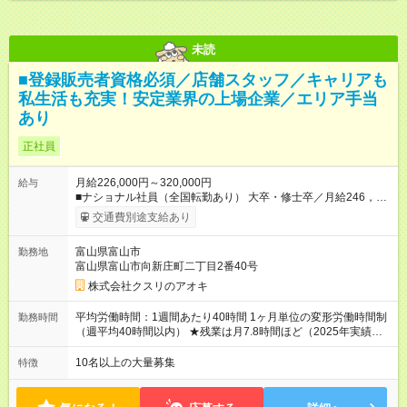
未読
■登録販売者資格必須／店舗スタッフ／キャリアも
私生活も充実！安定業界の上場企業／エリア手当
あり
正社員
月給226,000円～320,000円
給与
■ナショナル社員（全国転勤あり） 大卒・修士卒／月給246，
000円～320，000円 高校・短大・専門卒／月給226，000円～
交通費別途支給あり
320，000円 ★エリア手当（石川県、富山県、福井県、岐阜県、
群馬県、茨城県 月1万円）を会社規定に基づき別途支給 ★別
富山県富山市
勤務地
途、賞与（年2回）、各種手当あり ★登録販売者資格保持者への
富山県富山市向新庄町二丁目2番40号
月1万円支給を含む（実務経験がない方にも同額を支給） ※ただ
し、短時間勤務・早番固定社員は当社規定に従い額が変動 ＝＝
株式会社クスリのアオキ
＝＝＝＝＝＝＝＝＝＝＝＝ ★職務給制度で実力次第で収入アッ
プ！ 職務内容に応じて給与が支払われ、昇格試験なく役職に就
平均労働時間：1週間あたり40時間 1ヶ月単位の変形労働時間制
勤務時間
いた時点で年収がUPする制度です。 約4割の社員が入社3年目で
（週平均40時間以内） ★残業は月7.8時間ほど（2025年実績）
店長に就いています。 昇格すると、最大500万円の年収を手に
＜店舗の基本営業時間＞ 9時～22時 ※勤務時間は店舗により異
できます。 ＝＝＝＝＝＝＝＝＝＝＝＝＝＝ 【試用期間】試用期
なります。 ＜シフト例＞ 早番：8時00分～17時00分 中番：11
10名以上の大量募集
特徴
間なし
時～20時 遅番：13時～22時 平均労働時間：1週間あたり40時間
1ヶ月単位の変形労働時間制（週平均40時間以内） ★残業は月
7.8時間ほど（2025年実績） ＜店舗の基本営業時間＞ 9時～22