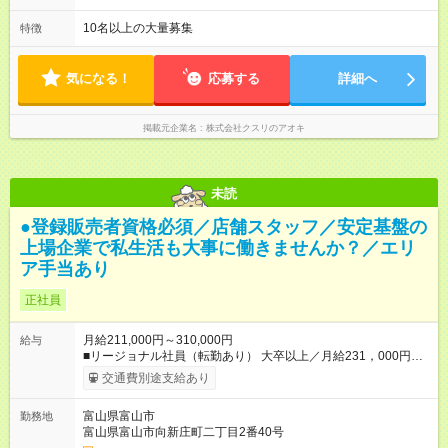
昇格すると、最大500万円の年収を手にできます。 ＝＝＝＝＝
＜店舗の基本営業時間＞ 9時～22時 ※勤務時間は店舗により異
＝＝＝＝＝＝＝＝＝ 【試用期間】試用期間なし
なります。 ＜シフト例＞ 早番：8時00分～17時00分 中番：11
10名以上の大量募集
特徴
時～20時 遅番：13時～22時 平均労働時間：1週間あたり40時間
1ヶ月単位の変形労働時間制（週平均40時間以内） ★残業は月
7.8時間ほど（2025年実績） ＜店舗の基本営業時間＞ 9時～22
気になる！
応募する
詳細へ
時 ※勤務時間は店舗により異なります。 ＜シフト例＞ 早番：8
時00分～17時00分 中番：11時～20時 遅番：13時～22時
掲載元企業名
株式会社クスリのアオキ
未読
●登録販売者資格必須／店舗スタッフ／安定基盤の
上場企業で私生活も大事に働きませんか？／エリ
ア手当あり
正社員
月給211,000円～310,000円
給与
■リージョナル社員（転勤あり） 大卒以上／月給231，000円～
310，000円 高卒以上／月給211，000円～310，000円 ★エリア
交通費別途支給あり
手当（石川県、富山県、福井県、岐阜県、群馬県、茨城県 月1
万円）を会社規定に基づき別途支給 ★別途、賞与（年2回）、各
富山県富山市
勤務地
種手当あり ★登録販売者資格保持者への月1万円支給を含む（実
富山県富山市向新庄町二丁目2番40号
務経験がない方にも同額を支給） ※ただし、短時間勤務・早番