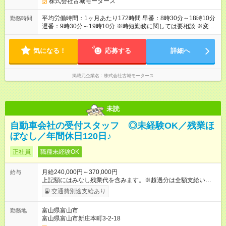
れます！！ 【試用期間】試用期間あり 試用期間の長さ：3ヶ月
株式会社古城モータース
雇用形態、給与は本採用時と同じです。
平均労働時間：1ヶ月あたり172時間 早番：8時30分～18時10分
勤務時間
遅番：9時30分～19時10分 ※時短勤務に関しては要相談 ※変形
労働制(１か月単位) 平均労働時間：1ヶ月あたり172時間 早番：
8時30分～18時10分 遅番：9時30分～19時10分 ※時短勤務に関
気になる！
しては要相談 ※変形労働制(１か月単位)
応募する
詳細へ
掲載元企業名
株式会社古城モータース
未読
自動車会社の受付スタッフ ◎未経験OK／残業ほ
ぼなし／年間休日120日♪
正社員
職種未経験OK
月給240,000円～370,000円
給与
上記額にはみなし残業代を含みます。※超過分は全額支給いたし
ます。 みなし残業代 27,000円／月 みなし残業時間 20時間／月
交通費別途支給あり
上記額にはみなし残業代（月20時間分、27,000円分）を含みま
す。 みなし残業代を超えた場合は超過分の割増が支払われま
富山県富山市
勤務地
す。 想定年収はボーナス込みの数字となっています。 インセン
富山県富山市新庄本町3-2-18
ティブ:達成手当として5,000円から最大30,000円が毎月支給さ