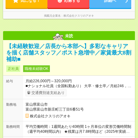
気になる！
応募する
詳細へ
時 ※勤務時間は店舗により異なります。 ＜シフト例＞ 早番：8
時00分～17時00分 中番：11時～20時 遅番：13時～22時
掲載元企業名
株式会社クスリのアオキ
未読
【未経験歓迎／店長から本部へ】多彩なキャリア
を描く店舗スタッフ／ポスト急増中／家賃最大8割
補助■
正社員
職種未経験OK
月給226,000円～320,000円
給与
■ナショナル社員（全国転勤あり） 大卒・修士卒／月給246，
000円～320，000円 高校・短大・専門卒／月給226，000円～
交通費別途支給あり
320，000円 ★エリア手当（石川県、富山県、福井県、岐阜県、
群馬県、茨城県 月1万円）を会社規定に基づき別途支給 ★別
富山県富山市
勤務地
途、賞与（年2回）、各種手当あり ★登録販売者資格保持者に
富山県富山市新庄町三丁目6番51号
は、別途月1万円支給（実務経験がない方にも同額を支給） ※た
だし、短時間勤務・早番固定社員は当社規定に従い額が変動 ＝
株式会社クスリのアオキ
＝＝＝＝＝＝＝＝＝＝＝＝＝ ★職務給制度で実力次第で収入ア
ップ！ 職務内容に応じて給与が支払われ、昇格試験なく役職に
平均労働時間：1週間あたり40時間 1ヶ月単位の変形労働時間制
勤務時間
就いた時点で年収がUPする制度です。 約4割の社員が入社3年目
（週平均40時間以内） ★残業は月7.8時間ほど（2025年実績）
で店長に就いています。 昇格すると、最大500万円の年収を手
＜店舗の基本営業時間＞ 9時～22時 ※勤務時間は店舗により異