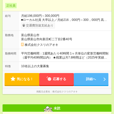
正社員
月給196,000円～300,000円
給与
■ローカル社員 大卒以上／月給216，000円～300，000円 高卒
以上／月給196，000円～300，000円 ★エリア手当（石川県、
交通費別途支給あり
富山県、福井県、岐阜県、群馬県、茨城県 月1万円）を会社規
定に基づき別途支給 ★別途、賞与（年2回）、各種手当あり ★登
富山県富山市
勤務地
録販売者資格保持者への月1万円支給を含む（実務経験がない方
富山県富山市向新庄町二丁目2番40号
にも同額を支給） ※ただし、短時間勤務・早番固定社員は当社
規定に従い額が変動 ＝＝＝＝＝＝＝＝＝＝＝＝＝＝ ★職務給制
株式会社クスリのアオキ
度で実力次第で収入アップ！ 職務内容に応じて給与が支払わ
れ、昇格試験なく役職に就いた時点で年収がUPする制度です。
平均労働時間：1週間あたり40時間 1ヶ月単位の変形労働時間制
勤務時間
約4割の社員が入社3年目で店長に就いています。 昇格すると、
（週平均40時間以内） ★残業は月7.8時間ほど（2025年実績）
最大500万円の年収を手にできます。 ＝＝＝＝＝＝＝＝＝＝＝
＜店舗の基本営業時間＞ 9時～22時 ※勤務時間は店舗により異
＝＝＝ 【試用期間】試用期間なし
なります。 ＜シフト例＞ 早番：8時00分～17時00分 中番：11
10名以上の大量募集
特徴
時～20時 遅番：13時～22時 平均労働時間：1週間あたり40時間
1ヶ月単位の変形労働時間制（週平均40時間以内） ★残業は月
7.8時間ほど（2025年実績） ＜店舗の基本営業時間＞ 9時～22
気になる！
応募する
詳細へ
時 ※勤務時間は店舗により異なります。 ＜シフト例＞ 早番：8
時00分～17時00分 中番：11時～20時 遅番：13時～22時
掲載元企業名
株式会社クスリのアオキ
未読