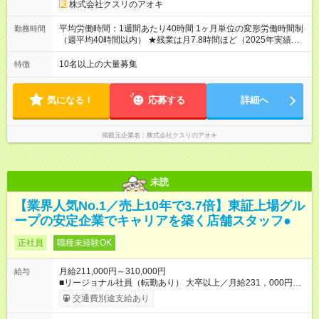
固定社員は当社規定に従い額が変動 ＝＝＝＝＝＝＝＝＝＝＝＝
株式会社クスリのアオキ
＝＝ ★職務給制度で実力次第で収入アップ！ 職務内容に応じて
給与が支払われ、昇格試験なく役職に就いた時点で年収がUPす
平均労働時間：1週間あたり40時間 1ヶ月単位の変形労働時間制
勤務時間
る制度です。 約4割の社員が入社3年目で店長に就いています。
（週平均40時間以内） ★残業は月7.8時間ほど（2025年実績）
昇格すると、最大500万円の年収を手にできます。 ＝＝＝＝＝
＜店舗の基本営業時間＞ 9時～22時 ※勤務時間は店舗により異
＝＝＝＝＝＝＝＝＝ 【試用期間】試用期間なし
なります。 ＜シフト例＞ 早番：8時00分～17時00分 中番：11
10名以上の大量募集
特徴
時～20時 遅番：13時～22時 平均労働時間：1週間あたり40時間
1ヶ月単位の変形労働時間制（週平均40時間以内） ★残業は月
7.8時間ほど（2025年実績） ＜店舗の基本営業時間＞ 9時～22
気になる！
応募する
詳細へ
時 ※勤務時間は店舗により異なります。 ＜シフト例＞ 早番：8
時00分～17時00分 中番：11時～20時 遅番：13時～22時
掲載元企業名
株式会社クスリのアオキ
未読
【業界人気No.1／売上10年で3.7倍】東証上場グル
ープの安定企業でキャリアを築く店舗スタッフ●
正社員
職種未経験OK
月給211,000円～310,000円
給与
■リージョナル社員（転勤あり） 大卒以上／月給231，000円～
310，000円 高卒以上／月給211，000円～310，000円 ★エリア
交通費別途支給あり
手当（石川県、富山県、福井県、岐阜県、群馬県、茨城県 月1
万円）を会社規定に基づき別途支給 ★別途、賞与（年2回）、各