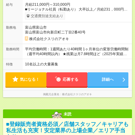
月給211,000円～310,000円
給与
■リージョナル社員（転勤あり） 大卒以上／月給231，000円～
310，000円 高卒以上／月給211，000円～310，000円 ★エリア
交通費別途支給あり
手当（石川県、富山県、福井県、岐阜県、群馬県、茨城県 月1
万円）を会社規定に基づき別途支給 ★別途、賞与（年2回）、各
富山県富山市
勤務地
種手当あり ★登録販売者資格保持者には、別途月1万円支給（実
富山県富山市向新庄町二丁目2番40号
務経験がない方にも同額を支給） ※ただし、短時間勤務・早番
固定社員は当社規定に従い額が変動 ＝＝＝＝＝＝＝＝＝＝＝＝
株式会社クスリのアオキ
＝＝ ★職務給制度で実力次第で収入アップ！ 職務内容に応じて
給与が支払われ、昇格試験なく役職に就いた時点で年収がUPす
平均労働時間：1週間あたり40時間 1ヶ月単位の変形労働時間制
勤務時間
る制度です。 約4割の社員が入社3年目で店長に就いています。
（週平均40時間以内） ★残業は月7.8時間ほど（2025年実績）
昇格すると、最大500万円の年収を手にできます。 ＝＝＝＝＝
＜店舗の基本営業時間＞ 9時～22時 ※勤務時間は店舗により異
＝＝＝＝＝＝＝＝＝ 【試用期間】試用期間なし
なります。 ＜シフト例＞ 早番：8時00分～17時00分 中番：11
10名以上の大量募集
特徴
時～20時 遅番：13時～22時 平均労働時間：1週間あたり40時間
1ヶ月単位の変形労働時間制（週平均40時間以内） ★残業は月
7.8時間ほど（2025年実績） ＜店舗の基本営業時間＞ 9時～22
気になる！
応募する
詳細へ
時 ※勤務時間は店舗により異なります。 ＜シフト例＞ 早番：8
時00分～17時00分 中番：11時～20時 遅番：13時～22時
掲載元企業名
株式会社クスリのアオキ
未読
■登録販売者資格必須／店舗スタッフ／キャリアも
私生活も充実！安定業界の上場企業／エリア手当