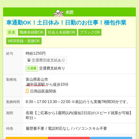
未読
車通勤OK！土日休み！日勤のお仕事！梱包作業
派遣
職種未経験OK
社会人未経験OK
ブランクOK
WEB登録・面接OK
時給1250円
給与
交通費別途支給あり
交通費支給有り
交通費
富山県富山市
勤務地
越中荏原駅
から徒歩10分
日用品医薬関係
8:30～17:00 13:30～22:00 ※表記のうち実働7時間30分です。
勤務時間
長期【ご応募から1週間以内(最短2日目)のスピード就業が可能】
期間
即日～
履歴書不要
/
電話対応なし
/
パソコンスキル不要
特徴