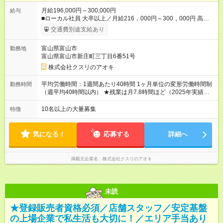
月給196,000円～300,000円
給与
■ローカル社員 大卒以上／月給216，000円～300，000円 高卒
以上／月給196，000円～300，000円 ★エリア手当（石川県、
交通費別途支給あり
富山県、福井県、岐阜県、群馬県、茨城県 月1万円）を会社規
定に基づき別途支給 ★別途、賞与（年2回）、各種手当あり ★登
富山県富山市
勤務地
録販売者資格保持者への月1万円支給を含む（実務経験がない方
富山県富山市新庄町三丁目6番51号
にも同額を支給） ※ただし、短時間勤務・早番固定社員は当社
規定に従い額が変動 ＝＝＝＝＝＝＝＝＝＝＝＝＝＝ ★職務給制
株式会社クスリのアオキ
度で実力次第で収入アップ！ 職務内容に応じて給与が支払わ
れ、昇格試験なく役職に就いた時点で年収がUPする制度です。
平均労働時間：1週間あたり40時間 1ヶ月単位の変形労働時間制
勤務時間
約4割の社員が入社3年目で店長に就いています。 昇格すると、
（週平均40時間以内） ★残業は月7.8時間ほど（2025年実績）
最大500万円の年収を手にできます。 ＝＝＝＝＝＝＝＝＝＝＝
＜店舗の基本営業時間＞ 9時～22時 ※勤務時間は店舗により異
＝＝＝ 【試用期間】試用期間なし
なります。 ＜シフト例＞ 早番：8時00分～17時00分 中番：11
10名以上の大量募集
特徴
時～20時 遅番：13時～22時 平均労働時間：1週間あたり40時間
1ヶ月単位の変形労働時間制（週平均40時間以内） ★残業は月
7.8時間ほど（2025年実績） ＜店舗の基本営業時間＞ 9時～22
気になる！
応募する
詳細へ
時 ※勤務時間は店舗により異なります。 ＜シフト例＞ 早番：8
時00分～17時00分 中番：11時～20時 遅番：13時～22時
掲載元企業名
株式会社クスリのアオキ
未読
★登録販売者資格必須／店舗スタッフ／安定基盤
の上場企業で私生活も大切に！／エリア手当あり