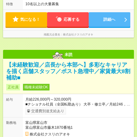
にできます。 ＝＝＝＝＝＝＝＝＝＝＝＝＝＝ 【試用期間】試用
なります。 ＜シフト例＞ 早番：8時00分～17時00分 中番：11
10名以上の大量募集
特徴
期間なし
時～20時 遅番：13時～22時 平均労働時間：1週間あたり40時間
1ヶ月単位の変形労働時間制（週平均40時間以内） ★残業は月
7.8時間ほど（2025年実績） ＜店舗の基本営業時間＞ 9時～22
気になる！
応募する
詳細へ
時 ※勤務時間は店舗により異なります。 ＜シフト例＞ 早番：8
時00分～17時00分 中番：11時～20時 遅番：13時～22時
掲載元企業名
株式会社クスリのアオキ
未読
【未経験歓迎／店長から本部へ】多彩なキャリア
を描く店舗スタッフ／ポスト急増中／家賃最大8割
補助■
正社員
職種未経験OK
月給226,000円～320,000円
給与
■ナショナル社員（全国転勤あり） 大卒・修士卒／月給246，
000円～320，000円 高校・短大・専門卒／月給226，000円～
交通費別途支給あり
320，000円 ★エリア手当（石川県、富山県、福井県、岐阜県、
群馬県、茨城県 月1万円）を会社規定に基づき別途支給 ★別
富山県富山市
勤務地
途、賞与（年2回）、各種手当あり ★登録販売者資格保持者に
富山県富山市藤木1870番地1
は、別途月1万円支給（実務経験がない方にも同額を支給） ※た
だし、短時間勤務・早番固定社員は当社規定に従い額が変動 ＝
株式会社クスリのアオキ