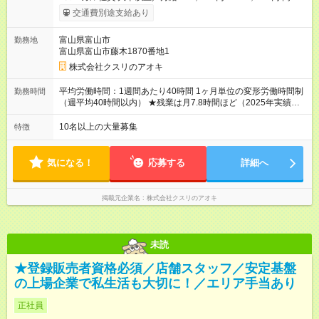
以上／月給196，000円～300，000円 ★エリア手当（石川県、
交通費別途支給あり
富山県、福井県、岐阜県、群馬県、茨城県 月1万円）を会社規
定に基づき別途支給 ★別途、賞与（年2回）、各種手当あり ★登
富山県富山市
勤務地
録販売者資格保持者への月1万円支給を含む（実務経験がない方
富山県富山市藤木1870番地1
にも同額を支給） ※ただし、短時間勤務・早番固定社員は当社
規定に従い額が変動 ＝＝＝＝＝＝＝＝＝＝＝＝＝＝ ★職務給制
株式会社クスリのアオキ
度で実力次第で収入アップ！ 職務内容に応じて給与が支払わ
れ、昇格試験なく役職に就いた時点で年収がUPする制度です。
平均労働時間：1週間あたり40時間 1ヶ月単位の変形労働時間制
勤務時間
約4割の社員が入社3年目で店長に就いています。 昇格すると、
（週平均40時間以内） ★残業は月7.8時間ほど（2025年実績）
最大500万円の年収を手にできます。 ＝＝＝＝＝＝＝＝＝＝＝
＜店舗の基本営業時間＞ 9時～22時 ※勤務時間は店舗により異
＝＝＝ 【試用期間】試用期間なし
なります。 ＜シフト例＞ 早番：8時00分～17時00分 中番：11
10名以上の大量募集
特徴
時～20時 遅番：13時～22時 平均労働時間：1週間あたり40時間
1ヶ月単位の変形労働時間制（週平均40時間以内） ★残業は月
7.8時間ほど（2025年実績） ＜店舗の基本営業時間＞ 9時～22
気になる！
応募する
詳細へ
時 ※勤務時間は店舗により異なります。 ＜シフト例＞ 早番：8
時00分～17時00分 中番：11時～20時 遅番：13時～22時
掲載元企業名
株式会社クスリのアオキ
未読
★登録販売者資格必須／店舗スタッフ／安定基盤
の上場企業で私生活も大切に！／エリア手当あり
正社員