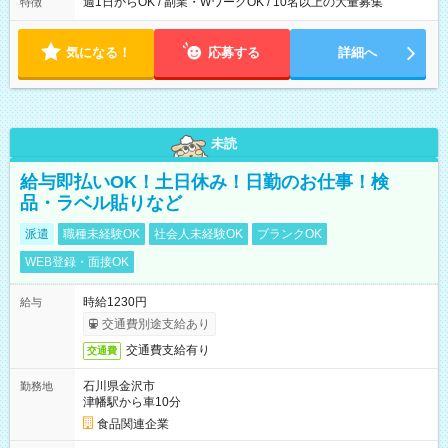
週1日からOK / 副業・WワークOK / 10名以上の大量募集
特徴
気になる！
応募する
詳細へ
未読
給与即払いOK！土日休み！日勤のお仕事！検
品・ラベル貼りなど
派遣
職種未経験OK
社会人未経験OK
ブランクOK
WEB登録・面接OK
時給1230円
給与
交通費別途支給あり
交通費支給有り
交通費
石川県金沢市
勤務地
津幡駅から車10分
食品関連企業