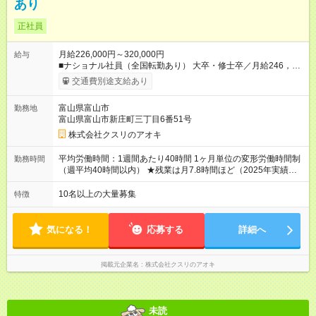
あり
正社員
月給226,000円～320,000円
給与
■ナショナル社員（全国転勤あり） 大卒・修士卒／月給246，
000円～320，000円 高校・短大・専門卒／月給226，000円～
交通費別途支給あり
320，000円 ★エリア手当（石川県、富山県、福井県、岐阜県、
群馬県、茨城県 月1万円）を会社規定に基づき別途支給 ★別
富山県富山市
勤務地
途、賞与（年2回）、各種手当あり ★登録販売者資格保持者への
富山県富山市新庄町三丁目6番51号
月1万円支給を含む（実務経験がない方にも同額を支給） ※ただ
し、短時間勤務・早番固定社員は当社規定に従い額が変動 ＝＝
株式会社クスリのアオキ
＝＝＝＝＝＝＝＝＝＝＝＝ ★職務給制度で実力次第で収入アッ
プ！ 職務内容に応じて給与が支払われ、昇格試験なく役職に就
平均労働時間：1週間あたり40時間 1ヶ月単位の変形労働時間制
勤務時間
いた時点で年収がUPする制度です。 約4割の社員が入社3年目で
（週平均40時間以内） ★残業は月7.8時間ほど（2025年実績）
店長に就いています。 昇格すると、最大500万円の年収を手に
＜店舗の基本営業時間＞ 9時～22時 ※勤務時間は店舗により異
できます。 ＝＝＝＝＝＝＝＝＝＝＝＝＝＝ 【試用期間】試用期
なります。 ＜シフト例＞ 早番：8時00分～17時00分 中番：11
10名以上の大量募集
特徴
間なし
時～20時 遅番：13時～22時 平均労働時間：1週間あたり40時間
1ヶ月単位の変形労働時間制（週平均40時間以内） ★残業は月
7.8時間ほど（2025年実績） ＜店舗の基本営業時間＞ 9時～22
気になる！
応募する
詳細へ
時 ※勤務時間は店舗により異なります。 ＜シフト例＞ 早番：8
時00分～17時00分 中番：11時～20時 遅番：13時～22時
掲載元企業名
株式会社クスリのアオキ
未読